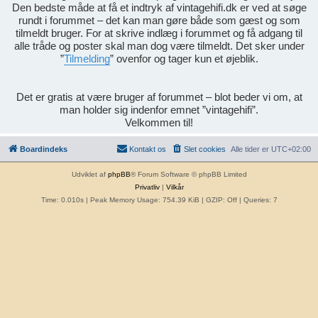
Den bedste måde at få et indtryk af vintagehifi.dk er ved at søge
rundt i forummet – det kan man gøre både som gæst og som
tilmeldt bruger. For at skrive indlæg i forummet og få adgang til
alle tråde og poster skal man dog være tilmeldt. Det sker under
”
Tilmelding
” ovenfor og tager kun et øjeblik.
Det er gratis at være bruger af forummet – blot beder vi om, at
man holder sig indenfor emnet ”vintagehifi”.
Velkommen til!
Boardindeks
Kontakt os
Slet cookies
Alle tider er
UTC+02:00
Udviklet af
phpBB
® Forum Software © phpBB Limited
Privatliv
|
Vilkår
Time: 0.010s
| Peak Memory Usage: 754.39 KiB | GZIP: Off |
Queries: 7