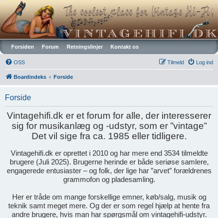
Vintagehifi.dk
Forsiden
Forum
Retningslinjer
Kontakt os
OSS
Tilmeld
Log ind
Boardindeks
Forside
Forside
Vintagehifi.dk er et forum for alle, der interesserer
sig for musikanlæg og -udstyr, som er ”vintage”
Det vil sige fra ca. 1985 eller tidligere.
Vintagehifi.dk er oprettet i 2010 og har mere end 3534 tilmeldte
brugere (Juli 2025). Brugerne herinde er både seriøse samlere,
engagerede entusiaster – og folk, der lige har ”arvet” forældrenes
grammofon og pladesamling.
Her er tråde om mange forskellige emner, køb/salg, musik og
teknik samt meget mere. Og der er som regel hjælp at hente fra
andre brugere, hvis man har spørgsmål om vintagehifi-udstyr.