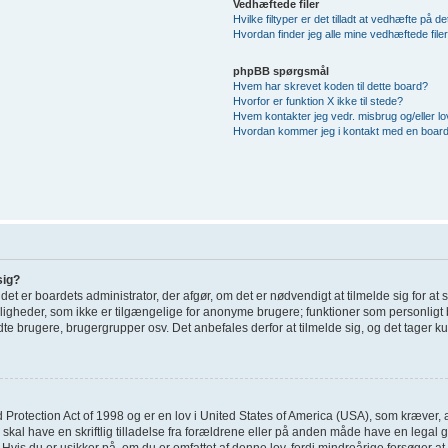
Vedhæftede filer
Hvilke filtyper er det tilladt at vedhæfte på d
Hvordan finder jeg alle mine vedhæftede file
phpBB spørgsmål
Hvem har skrevet koden til dette board?
Hvorfor er funktion X ikke til stede?
Hvem kontakter jeg vedr. misbrug og/eller lov
Hvordan kommer jeg i kontakt med en board
sig?
; det er boardets administrator, der afgør, om det er nødvendigt at tilmelde sig for at
uligheder, som ikke er tilgængelige for anonyme brugere; funktioner som personligt 
dte brugere, brugergrupper osv. Det anbefales derfor at tilmelde sig, og det tager kun
 Protection Act of 1998 og er en lov i United States of America (USA), som kræver, 
 skal have en skriftlig tilladelse fra forældrene eller på anden måde have en legal
Hvis du er usikker på, om du er omfattet af denne lov, fordi mindreårige forsøger at 