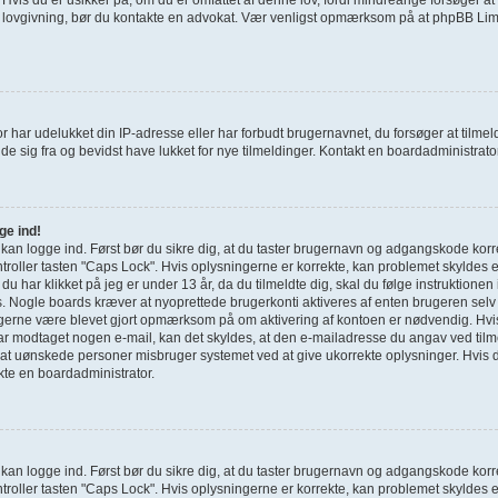
e lovgivning, bør du kontakte en advokat. Vær venligst opmærksom på at phpBB Limi
r har udelukket din IP-adresse eller har forbudt brugernavnet, du forsøger at tilm
de sig fra og bevidst have lukket for nye tilmeldinger. Kontakt en boardadministrator 
ge ind!
e kan logge ind. Først bør du sikre dig, at du taster brugernavn og adgangskode korr
roller tasten "Caps Lock". Hvis oplysningerne er korrekte, kan problemet skyldes 
g du har klikket på jeg er under 13 år, da du tilmeldte dig, skal du følge instruktione
s. Nogle boards kræver at nyoprettede brugerkonti aktiveres af enten brugeren selv 
u gerne være blevet gjort opmærksom på om aktivering af kontoen er nødvendig. Hvi
har modtaget nogen e-mail, kan det skyldes, at den e-mailadresse du angav ved tilme
 at uønskede personer misbruger systemet ved at give ukorrekte oplysninger. Hvis d
kte en boardadministrator.
e kan logge ind. Først bør du sikre dig, at du taster brugernavn og adgangskode korr
roller tasten "Caps Lock". Hvis oplysningerne er korrekte, kan problemet skyldes 