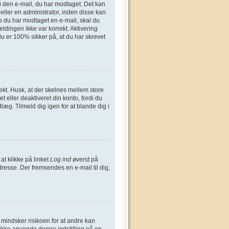
n i den e-mail, du har modtaget. Det kan
eller en administrator, inden disse kan
s du har modtaget en e-mail, skal du
ldingen ikke var korrekt. Aktivering
u er 100% sikker på, at du har skrevet
ekt. Husk, at der skelnes mellem store
 eller deaktiveret din konto, fordi du
æg. Tilmeld dig igen for at blande dig i
at klikke på linket
Log ind
øverst på
dresse. Der fremsendes en e-mail til dig,
t mindsker risikoen for at andre kan
 ikke anvende denne indstilling på en