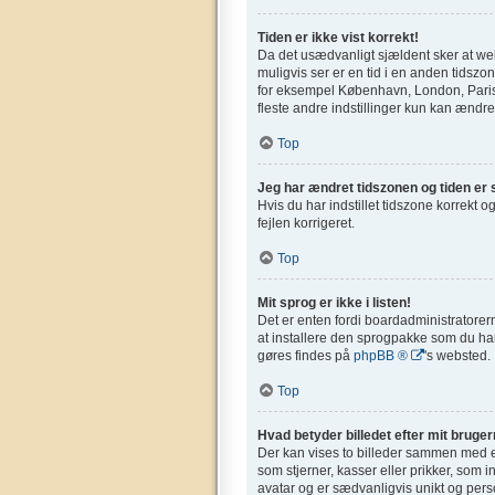
Tiden er ikke vist korrekt!
Da det usædvanligt sjældent sker at webs
muligvis ser er en tid i en anden tidszone
for eksempel København, London, Paris,
fleste andre indstillinger kun kan ændres
Top
Jeg har ændret tidszonen og tiden er s
Hvis du har indstillet tidszone korrekt og
fejlen korrigeret.
Top
Mit sprog er ikke i listen!
Det er enten fordi boardadministratorern
at installere den sprogpakke som du har
gøres findes på
phpBB ®
's websted.
Top
Hvad betyder billedet efter mit bruge
Der kan vises to billeder sammen med et
som stjerner, kasser eller prikker, som 
avatar og er sædvanligvis unikt og perso