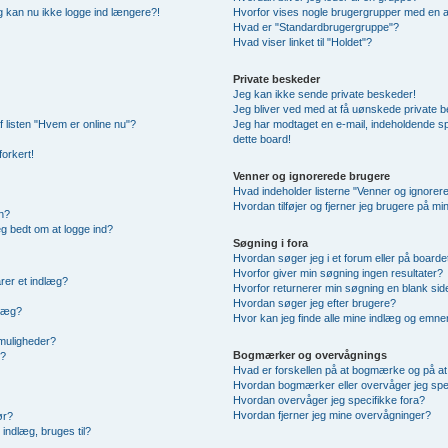
 og kan nu ikke logge ind længere?!
Hvorfor vises nogle brugergrupper med en 
Hvad er "Standardbrugergruppe"?
Hvad viser linket til "Holdet"?
Private beskeder
Jeg kan ikke sende private beskeder!
Jeg bliver ved med at få uønskede private 
f listen "Hvem er online nu"?
Jeg har modtaget en e-mail, indeholdende sp
dette board!
forkert!
Venner og ignorerede brugere
Hvad indeholder listerne "Venner og ignorer
Hvordan tilføjer og fjerner jeg brugere på m
n?
jeg bedt om at logge ind?
Søgning i fora
Hvordan søger jeg i et forum eller på boarde
Hvorfor giver min søgning ingen resultater?
rer et indlæg?
Hvorfor returnerer min søgning en blank sid
Hvordan søger jeg efter brugere?
dlæg?
Hvor kan jeg finde alle mine indlæg og emne
smuligheder?
Bogmærker og overvågnings
g?
Hvad er forskellen på at bogmærke og på a
Hvordan bogmærker eller overvåger jeg spe
Hvordan overvåger jeg specifikke fora?
Hvordan fjerner jeg mine overvågninger?
ør?
indlæg, bruges til?