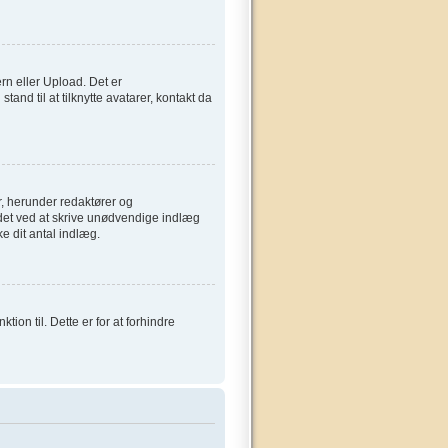
ern eller Upload. Det er
and til at tilknytte avatarer, kontakt da
, herunder redaktører og
ardet ved at skrive unødvendige indlæg
ke dit antal indlæg.
on til. Dette er for at forhindre