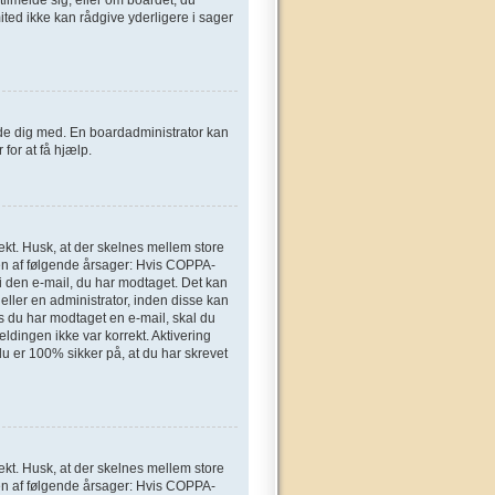
ted ikke kan rådgive yderligere i sager
elde dig med. En boardadministrator kan
for at få hjælp.
ekt. Husk, at der skelnes mellem store
en af følgende årsager: Hvis COPPA-
n i den e-mail, du har modtaget. Det kan
eller en administrator, inden disse kan
s du har modtaget en e-mail, skal du
ldingen ikke var korrekt. Aktivering
u er 100% sikker på, at du har skrevet
ekt. Husk, at der skelnes mellem store
en af følgende årsager: Hvis COPPA-