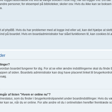
ndre personer, for eksempel på biblioteker, skoler osv. Hvis du ikke kan se boksen 
a.
net af phpBB. Hvis du har problemer med at logge ind eller ud, kan det hjælpe at sl
t ind på boardet. Hvis en boardadministrator har slået funktionen til, kan cookies bl.a.
der
linger?
ordan boardet fungerer for dig. For at se eller ændre indstillingerne skal du finde 
toppen af siden. Boardets administrator kan dog have placeret linket til brugerkontro
besøg.
emgår af listen "Hvem er online nu"?
linestatus
, som du finder i brugerkontrolpanelet under boardindstillinger. Hvis du 
der kan se, når du er online. For alle andre vil du i onlinelisten herefter fremtræde s