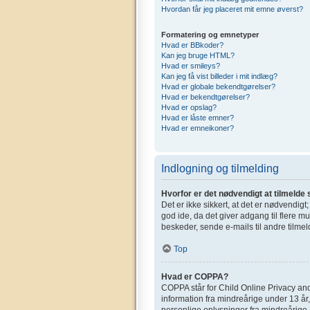
Hvordan får jeg placeret mit emne øverst?
Formatering og emnetyper
Hvad er BBkoder?
Kan jeg bruge HTML?
Hvad er smileys?
Kan jeg få vist billeder i mit indlæg?
Hvad er globale bekendtgørelser?
Hvad er bekendtgørelser?
Hvad er opslag?
Hvad er låste emner?
Hvad er emneikoner?
Indlogning og tilmelding
Hvorfor er det nødvendigt at tilmelde 
Det er ikke sikkert, at det er nødvendigt
god ide, da det giver adgang til flere m
beskeder, sende e-mails til andre tilmel
Top
Hvad er COPPA?
COPPA står for Child Online Privacy and
information fra mindreårige under 13 år,
personlige oplysninger fra mindreårige. 