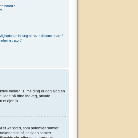
ette board?
r?
ligheden af indlæg skrevet til dette board?
administrator?
 skrive indlæg. Tilmelding er dog altid en
billede på dine indlæg, private
 et øjeblik.
at et websted, som potentielt samler
 godkendelse af, at siden samler
tilmelde sig, eller om boardet, du