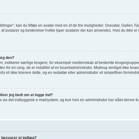
tillinger", kan du tilføje en avatar med en af de fire muligheder: Gravatar, Galleri, Fj
af avatarer og bestemmer hvilke typer avatarer der kan anvendes. Hvis du ikke er i st
jeg den?
vn, indikerer særlige brugere, for eksempel medlemskab af bestemte brugergrupper
en for en rang, de er indstillet af en boardadministrator. Misbrug venligst ikke bo
ards vil ikke tolerere dette, og en redaktør eller administrator vil simpelthen forminds
liver jeg bedt om at logge ind?
via det indbyggede e-mailsystem, og kun hvis en administrator har slået denne funkti
r besvarer et indlæg?