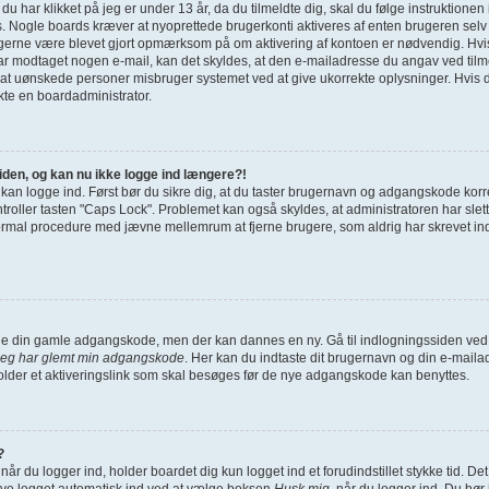
g du har klikket på jeg er under 13 år, da du tilmeldte dig, skal du følge instruktione
s. Nogle boards kræver at nyoprettede brugerkonti aktiveres af enten brugeren selv 
u gerne være blevet gjort opmærksom på om aktivering af kontoen er nødvendig. Hvi
har modtaget nogen e-mail, kan det skyldes, at den e-mailadresse du angav ved tilme
 at uønskede personer misbruger systemet ved at give ukorrekte oplysninger. Hvis d
kte en boardadministrator.
siden, og kan nu ikke logge ind længere?!
e kan logge ind. Først bør du sikre dig, at du taster brugernavn og adgangskode korr
ller tasten "Caps Lock". Problemet kan også skyldes, at administratoren har slettet
ormal procedure med jævne mellemrum at fjerne brugere, som aldrig har skrevet indl
finde din gamle adgangskode, men der kan dannes en ny. Gå til indlogningssiden ved 
Jeg har glemt min adgangskode
. Her kan du indtaste dit brugernavn og din e-maila
der et aktiveringslink som skal besøges før de nye adgangskode kan benyttes.
?
når du logger ind, holder boardet dig kun logget ind et forudindstillet stykke tid. De
ive logget automatisk ind ved at vælge boksen
Husk mig
, når du logger ind. Du bør