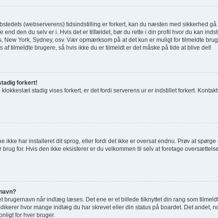
tedets (webserverens) tidsindstilling er forkert, kan du næsten med sikkerhed gå ud 
 end den du selv er i. Hvis det er tilfældet, bør du rette i din profil hvor du kan indst
 New York, Sydney, osv. Vær opmærksom på at det kun er muligt for tilmeldte bru
 af tilmeldte brugere, så hvis ikke du er tilmeldt er det måske på tide at blive det!
tadig forkert!
 klokkeslæt stadig vises forkert, er det fordi serverens ur er indstillet forkert. Kontak
e ikke har installeret dit sprog, eller fordi det ikke er oversat endnu. Prøv at spørg
 brug for. Hvis den ikke eksisterer er du velkommen til selv at foretage oversættel
rnavn?
 brugernavn når indlæg læses. Det ene er et billede tilknyttet din rang som tilmeld
indikerer hvor mange indlæg du har skrevet eller din status på boardet. Det andet, no
nligt for hver bruger.