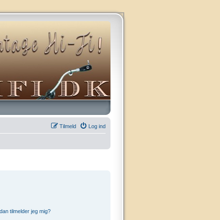
Tilmeld
Log ind
an tilmelder jeg mig?