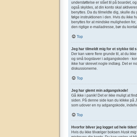
understøttelse er slået til på boardet, o
også skyldes, at din konto skal aktivere
benyttes. Da du tilmeldte dig, skulle d
følge instruktionen i den. Hvis du ikke 
benyttes for at mindske muligheden for,
den rigtige e-mailadresse, bør du konta
Top
Jeg har tilmeldt mig for et stykke tid 
Der kan være flere grunde til, at du ikk
og små bogstaver i adgangskoden - kontro
ikke har skrevet nogle indlæg. Det er n
diskussionerne.
Top
Jeg har glemt min adgangskode!
Gå ikke i panik! Det er ikke muligt at 
siden. På denne side kan du klikke på
som udover en ny adgangskode, indehol
Top
Hvorfor bliver jeg logget ud hele tiden
Hvis du ikke tilvælger boksen
Husk mig
misbruge din konto. Du kan vælge at bl