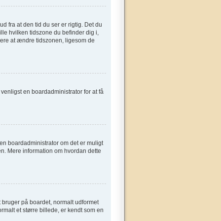
fra at den tid du ser er rigtig. Det du
ille hvilken tidszone du befinder dig i,
gere at ændre tidszonen, ligesom de
t venligst en boardadministrator for at få
e en boardadministrator om det er muligt
sen. Mere information om hvordan dette
t bruger på boardet, normalt udformet
rmalt et større billede, er kendt som en