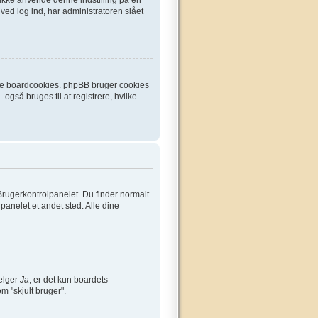
ved log ind, har administratoren slået
ette boardcookies. phpBB bruger cookies
 også bruges til at registrere, hvilke
Brugerkontrolpanelet. Du finder normalt
lpanelet et andet sted. Alle dine
vælger
Ja
, er det kun boardets
om "skjult bruger".