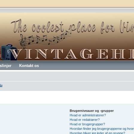
slinjer
Kontakt os
ål
Brugerniveauer og -grupper
Hvad er administratorer?
Hvad er redaktører?
Hvad er brugergrupper?
Hvordan finder jeg brugergrupperne og hvord
Hvordan bliver jeg leder af en gruppe?