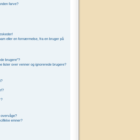
anden farve?
beskeder!
am eller en fornærmelse, fra en bruger på
ede brugere"?
ine lister over venner og ignorerede brugere?
t?
e!?
r?
t overvåge?
cifikke emner?