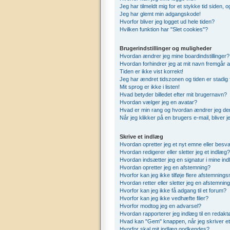
Jeg har tilmeldt mig for et stykke tid siden,
Jeg har glemt min adgangskode!
Hvorfor bliver jeg logget ud hele tiden?
Hvilken funktion har "Slet cookies"?
Brugerindstillinger og muligheder
Hvordan ændrer jeg mine boardindstillinger?
Hvordan forhindrer jeg at mit navn fremgår a
Tiden er ikke vist korrekt!
Jeg har ændret tidszonen og tiden er stadig 
Mit sprog er ikke i listen!
Hvad betyder billedet efter mit brugernavn?
Hvordan vælger jeg en avatar?
Hvad er min rang og hvordan ændrer jeg de
Når jeg klikker på en brugers e-mail, bliver 
Skrive et indlæg
Hvordan opretter jeg et nyt emne eller besva
Hvordan redigerer eller sletter jeg et indlæg?
Hvordan indsætter jeg en signatur i mine in
Hvordan opretter jeg en afstemning?
Hvorfor kan jeg ikke tilføje flere afstemning
Hvordan retter eller sletter jeg en afstemnin
Hvorfor kan jeg ikke få adgang til et forum?
Hvorfor kan jeg ikke vedhæfte filer?
Hvorfor modtog jeg en advarsel?
Hvordan rapporterer jeg indlæg til en redakt
Hvad kan "Gem" knappen, når jeg skriver et 
Hvorfor skal mit indlæg godkendes?