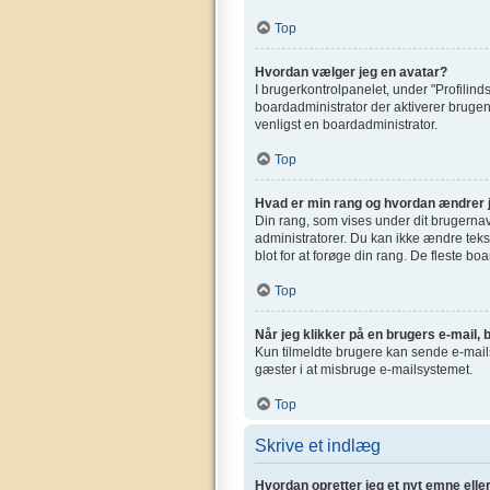
Top
Hvordan vælger jeg en avatar?
I brugerkontrolpanelet, under "Profilinds
boardadministrator der aktiverer brugen 
venligst en boardadministrator.
Top
Hvad er min rang og hvordan ændrer 
Din rang, som vises under dit brugerna
administratorer. Du kan ikke ændre tekst
blot for at forøge din rang. De fleste bo
Top
Når jeg klikker på en brugers e-mail, b
Kun tilmeldte brugere kan sende e-mails 
gæster i at misbruge e-mailsystemet.
Top
Skrive et indlæg
Hvordan opretter jeg et nyt emne elle