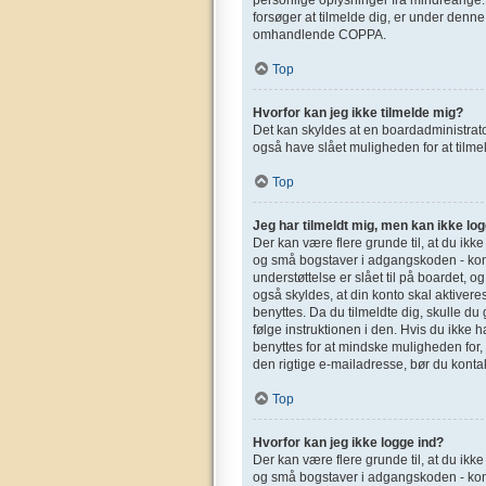
forsøger at tilmelde dig, er under denn
omhandlende COPPA.
Top
Hvorfor kan jeg ikke tilmelde mig?
Det kan skyldes at en boardadministrato
også have slået muligheden for at tilmel
Top
Jeg har tilmeldt mig, men kan ikke log
Der kan være flere grunde til, at du ikk
og små bogstaver i adgangskoden - kont
understøttelse er slået til på boardet, o
også skyldes, at din konto skal aktivere
benyttes. Da du tilmeldte dig, skulle d
følge instruktionen i den. Hvis du ikke 
benyttes for at mindske muligheden for,
den rigtige e-mailadresse, bør du konta
Top
Hvorfor kan jeg ikke logge ind?
Der kan være flere grunde til, at du ikk
og små bogstaver i adgangskoden - kont