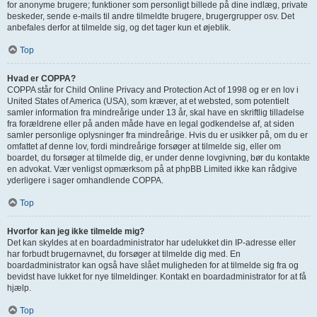
for anonyme brugere; funktioner som personligt billede på dine indlæg, private
beskeder, sende e-mails til andre tilmeldte brugere, brugergrupper osv. Det
anbefales derfor at tilmelde sig, og det tager kun et øjeblik.
Top
Hvad er COPPA?
COPPA står for Child Online Privacy and Protection Act of 1998 og er en lov i
United States of America (USA), som kræver, at et websted, som potentielt
samler information fra mindreårige under 13 år, skal have en skriftlig tilladelse
fra forældrene eller på anden måde have en legal godkendelse af, at siden
samler personlige oplysninger fra mindreårige. Hvis du er usikker på, om du er
omfattet af denne lov, fordi mindreårige forsøger at tilmelde sig, eller om
boardet, du forsøger at tilmelde dig, er under denne lovgivning, bør du kontakte
en advokat. Vær venligst opmærksom på at phpBB Limited ikke kan rådgive
yderligere i sager omhandlende COPPA.
Top
Hvorfor kan jeg ikke tilmelde mig?
Det kan skyldes at en boardadministrator har udelukket din IP-adresse eller
har forbudt brugernavnet, du forsøger at tilmelde dig med. En
boardadministrator kan også have slået muligheden for at tilmelde sig fra og
bevidst have lukket for nye tilmeldinger. Kontakt en boardadministrator for at få
hjælp.
Top