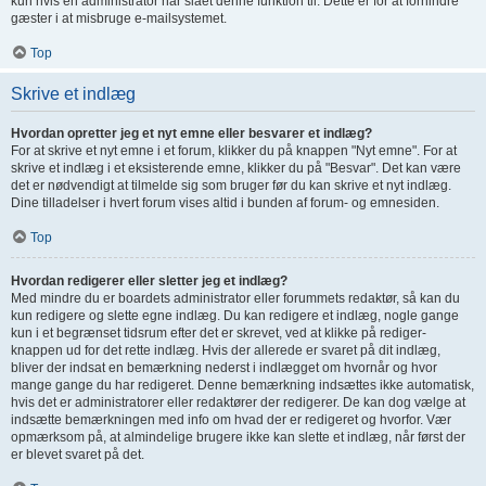
kun hvis en administrator har slået denne funktion til. Dette er for at forhindre
gæster i at misbruge e-mailsystemet.
Top
Skrive et indlæg
Hvordan opretter jeg et nyt emne eller besvarer et indlæg?
For at skrive et nyt emne i et forum, klikker du på knappen "Nyt emne". For at
skrive et indlæg i et eksisterende emne, klikker du på "Besvar". Det kan være
det er nødvendigt at tilmelde sig som bruger før du kan skrive et nyt indlæg.
Dine tilladelser i hvert forum vises altid i bunden af forum- og emnesiden.
Top
Hvordan redigerer eller sletter jeg et indlæg?
Med mindre du er boardets administrator eller forummets redaktør, så kan du
kun redigere og slette egne indlæg. Du kan redigere et indlæg, nogle gange
kun i et begrænset tidsrum efter det er skrevet, ved at klikke på rediger-
knappen ud for det rette indlæg. Hvis der allerede er svaret på dit indlæg,
bliver der indsat en bemærkning nederst i indlægget om hvornår og hvor
mange gange du har redigeret. Denne bemærkning indsættes ikke automatisk,
hvis det er administratorer eller redaktører der redigerer. De kan dog vælge at
indsætte bemærkningen med info om hvad der er redigeret og hvorfor. Vær
opmærksom på, at almindelige brugere ikke kan slette et indlæg, når først der
er blevet svaret på det.