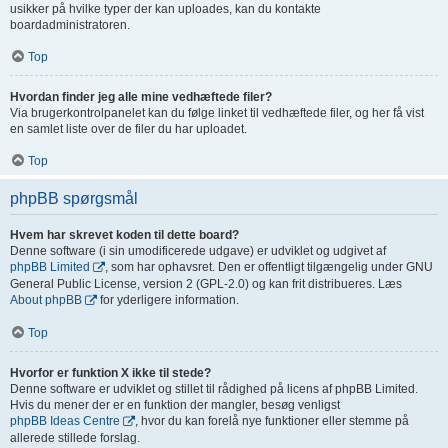
usikker på hvilke typer der kan uploades, kan du kontakte
boardadministratoren.
Top
Hvordan finder jeg alle mine vedhæftede filer?
Via brugerkontrolpanelet kan du følge linket til vedhæftede filer, og her få vist
en samlet liste over de filer du har uploadet.
Top
phpBB spørgsmål
Hvem har skrevet koden til dette board?
Denne software (i sin umodificerede udgave) er udviklet og udgivet af
phpBB Limited
, som har ophavsret. Den er offentligt tilgængelig under GNU
General Public License, version 2 (GPL-2.0) og kan frit distribueres. Læs
About phpBB
for yderligere information.
Top
Hvorfor er funktion X ikke til stede?
Denne software er udviklet og stillet til rådighed på licens af phpBB Limited.
Hvis du mener der er en funktion der mangler, besøg venligst
phpBB Ideas Centre
, hvor du kan forelå nye funktioner eller stemme på
allerede stillede forslag.