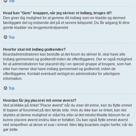
Top
Hvad kan "Gem" knappen, når jeg skriver et indlæg, bruges til?
Den giver dig mulighed for at gemme dit indlæg som en kladde og dermed
færdiggøre det og indsende det på et senere tidspunkt. Du får adgang til dine
gemte kladder via brugerkontrolpanelet.
Top
Hvorfor skal mit indlæg godkendes?
Boardadministratoren kan beslutte at det forum du skriver til, skal have alle
indlæg gennemset og godkendt inden de offentliggøres. Der er også mulighed
for at administratoren har placeret dig i en speciel gruppe af brugere, som han
eller hun mener skal have indlæg gennemset og godkendt, inden de
offentliggøres. Kontakt eventuelt venligst en administrator for yderligere
information.
Top
Hvordan får jeg placeret mit emne øverst?
Ved at klikke på linket "Placer øverst" når du viser dit emne, kan du flytte emnet
til toppen af forummet på den første side. Hvis du ikke kan se linket, kan det
skyldes at denne mulighed er slået fra eller at det mindst tilladte tidsrum for at
kunne placere øverst endnu ikke er forløbet. Du kan også flytte emnet øverst
ved simpelthen at skrive et svar i emnet. Men følg boardets regler herfor, når du
gør dette.