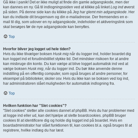
Gå ikke i panik! Det er ikke muligt at finde din gamle adgangskode, men der
kan dannes en ny. Gå til indlogningssiden ved at klikke på linket
Log ind
øverst
på siden. På denne side kan du klikke på
Jeg har glemt min adgangskode
. Her
kan du indtaste dit brugernavn og din e-mailadresse. Der fremsendes en e-
mail til dig, som udover en ny adgangskode, indeholder et aktiveringslink som
skal besøges før de nye adgangskode kan benyttes.
Top
Hvorfor bliver jeg logget ud hele tiden?
Hvis du ikke tilvælger boksen
Husk mig
når du logger ind, holder boardet dig
kun logget ind et forudindstillet stykke tid. Det mindsker risikoen for at andre
kan misbruge din konto. Du kan vælge at blive logget automatisk ind ved at
vælge boksen
Husk mig
, når du logger ind. Du bør ikke anvende denne
indstilling på en offentlig computer, som også bruges af andre personer, for
eksempel på biblioteker, skoler osv. Hvis du ikke kan se boksen ved log ind,
har administratoren slået muligheden for automatisk indlogning fra.
Top
Hvilken funktion har "Slet cookies"?
"Slet cookies" sletter alle cookies dannet af phpBB. Hvis du har problemer med
at logge ind eller ud, kan det hjælpe at slette boardcookies. phpBB bruger
cookies til at identificere dig og holde dig logget ind på boardet. Hvis en
boardadministrator har slået funktionen til, kan cookies bl.a. også bruges til at
registrere, hvilke indlæg du har læst.