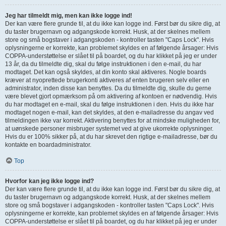
Jeg har tilmeldt mig, men kan ikke logge ind!
Der kan være flere grunde til, at du ikke kan logge ind. Først bør du sikre dig, at
du taster brugernavn og adgangskode korrekt. Husk, at der skelnes mellem
store og små bogstaver i adgangskoden - kontroller tasten "Caps Lock". Hvis
oplysningerne er korrekte, kan problemet skyldes en af følgende årsager: Hvis
COPPA-understøttelse er slået til på boardet, og du har klikket på jeg er under
13 år, da du tilmeldte dig, skal du følge instruktionen i den e-mail, du har
modtaget. Det kan også skyldes, at din konto skal aktiveres. Nogle boards
kræver at nyoprettede brugerkonti aktiveres af enten brugeren selv eller en
administrator, inden disse kan benyttes. Da du tilmeldte dig, skulle du gerne
være blevet gjort opmærksom på om aktivering af kontoen er nødvendig. Hvis
du har modtaget en e-mail, skal du følge instruktionen i den. Hvis du ikke har
modtaget nogen e-mail, kan det skyldes, at den e-mailadresse du angav ved
tilmeldingen ikke var korrekt. Aktivering benyttes for at mindske muligheden for,
at uønskede personer misbruger systemet ved at give ukorrekte oplysninger.
Hvis du er 100% sikker på, at du har skrevet den rigtige e-mailadresse, bør du
kontakte en boardadministrator.
Top
Hvorfor kan jeg ikke logge ind?
Der kan være flere grunde til, at du ikke kan logge ind. Først bør du sikre dig, at
du taster brugernavn og adgangskode korrekt. Husk, at der skelnes mellem
store og små bogstaver i adgangskoden - kontroller tasten "Caps Lock". Hvis
oplysningerne er korrekte, kan problemet skyldes en af følgende årsager: Hvis
COPPA-understøttelse er slået til på boardet, og du har klikket på jeg er under