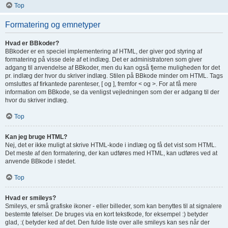
Top
Formatering og emnetyper
Hvad er BBkoder?
BBkoder er en speciel implementering af HTML, der giver god styring af
formatering på visse dele af et indlæg. Det er administratoren som giver
adgang til anvendelse af BBkoder, men du kan også fjerne muligheden for det
pr. indlæg der hvor du skriver indlæg. Stilen på BBkode minder om HTML. Tags
omsluttes af firkantede parenteser, [ og ], fremfor < og >. For at få mere
information om BBkode, se da venligst vejledningen som der er adgang til der
hvor du skriver indlæg.
Top
Kan jeg bruge HTML?
Nej, det er ikke muligt at skrive HTML-kode i indlæg og få det vist som HTML.
Det meste af den formatering, der kan udføres med HTML, kan udføres ved at
anvende BBkode i stedet.
Top
Hvad er smileys?
Smileys, er små grafiske ikoner - eller billeder, som kan benyttes til at signalere
bestemte følelser. De bruges via en kort tekstkode, for eksempel :) betyder
glad, :( betyder ked af det. Den fulde liste over alle smileys kan ses når der