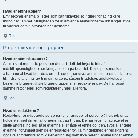
Hvad er emneikoner?
Emneikoner er små billeder som kan tilknyttes et indlæg for at indikere
indholdet i emnet. Muligheden for at anvende emneikonerne afhænger af de
tilladelser administratoren har defineret.
Top
Brugerniveauer og -grupper
Hvad er administratorer?
Administratorer er de personer der er tildelt det højeste trin af
indstillingsmuligheder omkring alle fora på boardet. Disse personer kan,
afhængig af hvad boardets grundlægger har givet administratorerne tilladelse
til, indstille alle mulige ting om foraene, såsom tilladelser, udelukkelse af
bestemte brugere, tilføje brugergrupper eller redaktører osv. De har også
samme rettigheder som redaktører under alle fora.
Top
Hvad er redaktører?
Redaktører er udpegede personer (eller grupper af personer) hvis job er at
holde øje med driften af foraene fra dag til dag. De har retten til at rette eller
slette andres indlæg, låse et emne eller låse et emne op igen, flytte eller dele
et emne i forummet som de er redaktører for. I almindelighed er redaktørens
opgave at forhindre at folk skriver indlæg som ikke hører hjemme under emnet