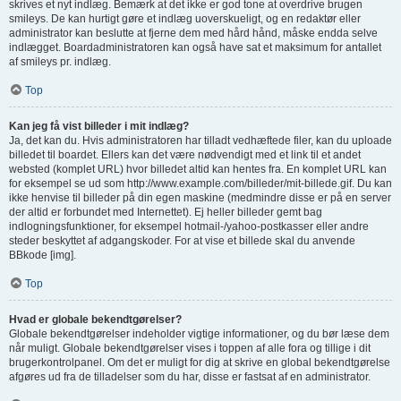
skrives et nyt indlæg. Bemærk at det ikke er god tone at overdrive brugen
smileys. De kan hurtigt gøre et indlæg uoverskueligt, og en redaktør eller
administrator kan beslutte at fjerne dem med hård hånd, måske endda selve
indlægget. Boardadministratoren kan også have sat et maksimum for antallet
af smileys pr. indlæg.
Top
Kan jeg få vist billeder i mit indlæg?
Ja, det kan du. Hvis administratoren har tilladt vedhæftede filer, kan du uploade
billedet til boardet. Ellers kan det være nødvendigt med et link til et andet
websted (komplet URL) hvor billedet altid kan hentes fra. En komplet URL kan
for eksempel se ud som http://www.example.com/billeder/mit-billede.gif. Du kan
ikke henvise til billeder på din egen maskine (medmindre disse er på en server
der altid er forbundet med Internettet). Ej heller billeder gemt bag
indlogningsfunktioner, for eksempel hotmail-/yahoo-postkasser eller andre
steder beskyttet af adgangskoder. For at vise et billede skal du anvende
BBkode [img].
Top
Hvad er globale bekendtgørelser?
Globale bekendtgørelser indeholder vigtige informationer, og du bør læse dem
når muligt. Globale bekendtgørelser vises i toppen af alle fora og tillige i dit
brugerkontrolpanel. Om det er muligt for dig at skrive en global bekendtgørelse
afgøres ud fra de tilladelser som du har, disse er fastsat af en administrator.