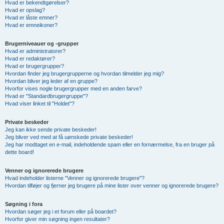
Hvad er bekendtgørelser?
Hvad er opslag?
Hvad er låste emner?
Hvad er emneikoner?
Brugerniveauer og -grupper
Hvad er administratorer?
Hvad er redaktører?
Hvad er brugergrupper?
Hvordan finder jeg brugergrupperne og hvordan tilmelder jeg mig?
Hvordan bliver jeg leder af en gruppe?
Hvorfor vises nogle brugergrupper med en anden farve?
Hvad er "Standardbrugergruppe"?
Hvad viser linket til "Holdet"?
Private beskeder
Jeg kan ikke sende private beskeder!
Jeg bliver ved med at få uønskede private beskeder!
Jeg har modtaget en e-mail, indeholdende spam eller en fornærmelse, fra en bruger på
dette board!
Venner og ignorerede brugere
Hvad indeholder listerne "Venner og ignorerede brugere"?
Hvordan tilføjer og fjerner jeg brugere på mine lister over venner og ignorerede brugere?
Søgning i fora
Hvordan søger jeg i et forum eller på boardet?
Hvorfor giver min søgning ingen resultater?