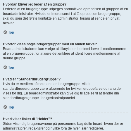
Hvordan bliver jeg leder af en gruppe?
Lederen af en brugergruppe udpeges normalt ved oprettelsen af gruppen af en
boardadministrator. Hvis du er interesseret i at få oprettet en brugergruppe,
skal du som det første kontakte en administrator; forsøg at sende en privat
besked.
Top
Hvorfor vises nogle brugergrupper med en anden farve?
Boardadministratoren kan vælge at tilknytte en bestemt farve til medlemmerne
af en brugergruppe, for at gøre det enklere at identificere medlemmerne af
denne gruppe.
Top
Hvad er "Standardbrugergruppe"?
Hvis du er medlem af mere end en brugergruppe, vil din
standardbrugergruppe være afgørende for hvilken gruppefarve og rang der
vises for dig. En boardadministrator kan give dig tilladelse til at ændre din
standardbrugergruppe i brugerkontrolpanelet.
Top
Hvad viser linket til "Holdet"?
Siden viser dig brugernavnene på personerne bag dette board, hvem der er
administratorer, redaktører og hvilke fora de hver især redigerer.