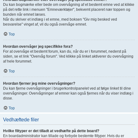
Du kan bogmærke eller bede om overvågning af et bestemt emne ved at klikke
på det rette link i menuen "Emneværktøjer", bekvemt placeret nær toppen og
bunden når emnet læses.
Når du skriver et indlæg i et emne, med boksen "Giv mig besked ved
besvarelse" vinget af, vil du også overvåge emnet.
Top
Hvordan overvåger jeg specifikke fora?
For at overvåge et bestemt forum, kan du, når du er i forummet, nederst på
siden, se et link "Overvåg forum". Ved klikke på linket aktiverer du overvågning
af hele forummet.
Top
Hvordan fjerner jeg mine overvågninger?
Du kan fjerne overvågninger i brugerkontrolpanelet ved at følge linket til dine
overvågninger. Overvågninger af emner kan også fjernes når du viser indlæg i
disse.
Top
Vedhæftede filer
Hvilke filtyper er det tilladt at vedhæfte på dette board?
En boardadministrator kan tillade og forbyde bestemte filtyper. Hvis du er