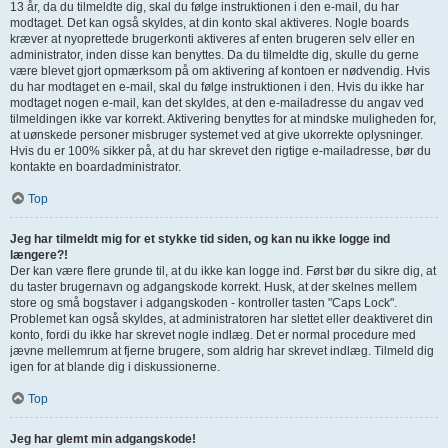
13 år, da du tilmeldte dig, skal du følge instruktionen i den e-mail, du har
modtaget. Det kan også skyldes, at din konto skal aktiveres. Nogle boards
kræver at nyoprettede brugerkonti aktiveres af enten brugeren selv eller en
administrator, inden disse kan benyttes. Da du tilmeldte dig, skulle du gerne
være blevet gjort opmærksom på om aktivering af kontoen er nødvendig. Hvis
du har modtaget en e-mail, skal du følge instruktionen i den. Hvis du ikke har
modtaget nogen e-mail, kan det skyldes, at den e-mailadresse du angav ved
tilmeldingen ikke var korrekt. Aktivering benyttes for at mindske muligheden for,
at uønskede personer misbruger systemet ved at give ukorrekte oplysninger.
Hvis du er 100% sikker på, at du har skrevet den rigtige e-mailadresse, bør du
kontakte en boardadministrator.
Top
Jeg har tilmeldt mig for et stykke tid siden, og kan nu ikke logge ind
længere?!
Der kan være flere grunde til, at du ikke kan logge ind. Først bør du sikre dig, at
du taster brugernavn og adgangskode korrekt. Husk, at der skelnes mellem
store og små bogstaver i adgangskoden - kontroller tasten "Caps Lock".
Problemet kan også skyldes, at administratoren har slettet eller deaktiveret din
konto, fordi du ikke har skrevet nogle indlæg. Det er normal procedure med
jævne mellemrum at fjerne brugere, som aldrig har skrevet indlæg. Tilmeld dig
igen for at blande dig i diskussionerne.
Top
Jeg har glemt min adgangskode!