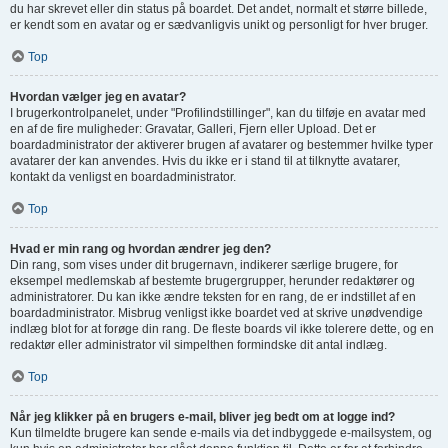
du har skrevet eller din status på boardet. Det andet, normalt et større billede,
er kendt som en avatar og er sædvanligvis unikt og personligt for hver bruger.
Top
Hvordan vælger jeg en avatar?
I brugerkontrolpanelet, under "Profilindstillinger", kan du tilføje en avatar med
en af de fire muligheder: Gravatar, Galleri, Fjern eller Upload. Det er
boardadministrator der aktiverer brugen af avatarer og bestemmer hvilke typer
avatarer der kan anvendes. Hvis du ikke er i stand til at tilknytte avatarer,
kontakt da venligst en boardadministrator.
Top
Hvad er min rang og hvordan ændrer jeg den?
Din rang, som vises under dit brugernavn, indikerer særlige brugere, for
eksempel medlemskab af bestemte brugergrupper, herunder redaktører og
administratorer. Du kan ikke ændre teksten for en rang, de er indstillet af en
boardadministrator. Misbrug venligst ikke boardet ved at skrive unødvendige
indlæg blot for at forøge din rang. De fleste boards vil ikke tolerere dette, og en
redaktør eller administrator vil simpelthen formindske dit antal indlæg.
Top
Når jeg klikker på en brugers e-mail, bliver jeg bedt om at logge ind?
Kun tilmeldte brugere kan sende e-mails via det indbyggede e-mailsystem, og