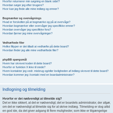
Hvorfor returnerer min søgning en blank side!?
Hvordan søger jeg efter brugere?
Hvor kan jeg finde alle mine indlæg og emner?
Bogmærker og overvågnings
Hvad er forskellen på at bogmærke og på at overvåge?
Hvordan bogmærker eller overvåger jeg specifikke emner?
Hvordan overvåger jeg specifikke fora?
Hvordan fjerner jeg mine overvågninger?
Vedhæftede filer
Hvilke filtyper er det tilladt at vedhæfte på dette board?
Hvordan finder jeg alle mine vedhæftede filer?
phpBB spørgsmål
Hvem har skrevet koden til dette board?
Hvorfor er funktion X ikke til stede?
Hvem kontakter jeg vedr. misbrug og/eller lovligheden af indlæg skrevet til dette board?
Hvordan kommer jeg i kontakt med en boardadministrator?
Indlogning og tilmelding
Hvorfor er det nødvendigt at tilmelde sig?
Det er ikke sikkert, at det er nødvendigt; det er boardets administrator, der afgør,
om det er nødvendigt at tilmelde sig for at skrive indlæg. Tilmelding er dog altid
en god ide, da det giver adgang til flere muligheder, som ikke er tilgængelige