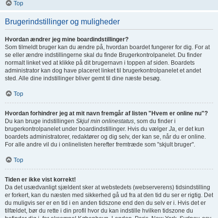
Top
Brugerindstillinger og muligheder
Hvordan ændrer jeg mine boardindstillinger?
Som tilmeldt bruger kan du ændre på, hvordan boardet fungerer for dig. For at
se eller ændre indstillingerne skal du finde Brugerkontrolpanelet. Du finder
normalt linket ved at klikke på dit brugernavn i toppen af siden. Boardets
administrator kan dog have placeret linket til brugerkontrolpanelet et andet
sted. Alle dine indstillinger bliver gemt til dine næste besøg.
Top
Hvordan forhindrer jeg at mit navn fremgår af listen "Hvem er online nu"?
Du kan bruge indstillingen
Skjul min onlinestatus
, som du finder i
brugerkontrolpanelet under boardindstillinger. Hvis du vælger
Ja
, er det kun
boardets administratorer, redaktører og dig selv, der kan se, når du er online.
For alle andre vil du i onlinelisten herefter fremtræde som "skjult bruger".
Top
Tiden er ikke vist korrekt!
Da det usædvanligt sjældent sker at webstedets (webserverens) tidsindstilling
er forkert, kan du næsten med sikkerhed gå ud fra at den tid du ser er rigtig. Det
du muligvis ser er en tid i en anden tidszone end den du selv er i. Hvis det er
tilfældet, bør du rette i din profil hvor du kan indstille hvilken tidszone du