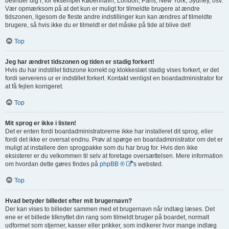
befinder dig i, for eksempel København, London, Paris, New York, Sydney, osv.
Vær opmærksom på at det kun er muligt for tilmeldte brugere at ændre
tidszonen, ligesom de fleste andre indstillinger kun kan ændres af tilmeldte
brugere, så hvis ikke du er tilmeldt er det måske på tide at blive det!
Top
Jeg har ændret tidszonen og tiden er stadig forkert!
Hvis du har indstillet tidszone korrekt og klokkeslæt stadig vises forkert, er det
fordi serverens ur er indstillet forkert. Kontakt venligst en boardadministrator for
at få fejlen korrigeret.
Top
Mit sprog er ikke i listen!
Det er enten fordi boardadministratorerne ikke har installeret dit sprog, eller
fordi det ikke er oversat endnu. Prøv at spørge en boardadministrator om det er
muligt at installere den sprogpakke som du har brug for. Hvis den ikke
eksisterer er du velkommen til selv at foretage oversættelsen. Mere information
om hvordan dette gøres findes på
phpBB ®
's websted.
Top
Hvad betyder billedet efter mit brugernavn?
Der kan vises to billeder sammen med et brugernavn når indlæg læses. Det
ene er et billede tilknyttet din rang som tilmeldt bruger på boardet, normalt
udformet som stjerner, kasser eller prikker, som indikerer hvor mange indlæg