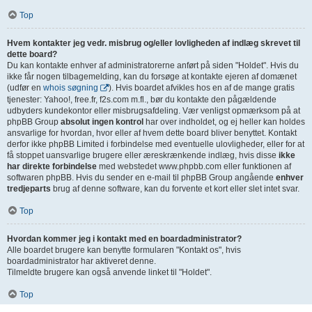
Top
Hvem kontakter jeg vedr. misbrug og/eller lovligheden af indlæg skrevet til
dette board?
Du kan kontakte enhver af administratorerne anført på siden "Holdet". Hvis du
ikke får nogen tilbagemelding, kan du forsøge at kontakte ejeren af domænet
(udfør en
whois søgning
). Hvis boardet afvikles hos en af de mange gratis
tjenester: Yahoo!, free.fr, f2s.com m.fl., bør du kontakte den pågældende
udbyders kundekontor eller misbrugsafdeling. Vær venligst opmærksom på at
phpBB Group
absolut ingen kontrol
har over indholdet, og ej heller kan holdes
ansvarlige for hvordan, hvor eller af hvem dette board bliver benyttet. Kontakt
derfor ikke phpBB Limited i forbindelse med eventuelle ulovligheder, eller for at
få stoppet uansvarlige brugere eller æreskrænkende indlæg, hvis disse
ikke
har direkte forbindelse
med webstedet www.phpbb.com eller funktionen af
softwaren phpBB. Hvis du sender en e-mail til phpBB Group angående
enhver
tredjeparts
brug af denne software, kan du forvente et kort eller slet intet svar.
Top
Hvordan kommer jeg i kontakt med en boardadministrator?
Alle boardet brugere kan benytte formularen "Kontakt os", hvis
boardadministrator har aktiveret denne.
Tilmeldte brugere kan også anvende linket til "Holdet".
Top