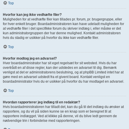
Top
Hvorfor kan jeg ikke vedhæfte filer?
Muligheden for at vedhæfte filer kan tillades pr. forum, pr. brugergruppe, eller
for hver enkelt bruger. Boardadministratoren kan have udeladt muligheden for
at vedhæfte filer i det specifikke forum du skriver indlæg i, eller måske er det
kun administratorgruppen der har denne mulighed. Kontakt administratoren
hvis du stadig er usikker på hvorfor du ikke kan vedhæfte filer.
Top
Hvorfor modtog jeg en advarsel?
Hver boardadministrator har sit eget regelsæt for sit websted. Hvis du har
overtrådt en af disse regler, kan der udstedes en advarsel til dig. Bemærk
venligst at det er administratorens beslutning, og at phpBB Limited intet har at
gøre med en advarsel udstedt fra et givent board. Kontakt venligst en
boardadministrator hvis du er usikker på hvorfor du har modtaget en advarsel.
Top
Hvordan rapporterer jeg indlæg til en redaktør?
Hvis boardadministratoren har tilladt det, kan du gå til det indlæg du ønsker at
rapportere, og du vil på siden kunne se en knap som er beregnet til at
rapportere indlægget. Ved at klikke på denne, vil du blive ledt gennem de
nødvendige trin i forbindelse med rapporteringen.