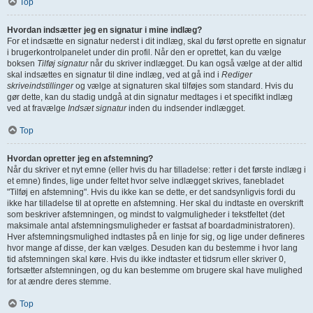
Top
Hvordan indsætter jeg en signatur i mine indlæg?
For et indsætte en signatur nederst i dit indlæg, skal du først oprette en signatur
i brugerkontrolpanelet under din profil. Når den er oprettet, kan du vælge
boksen
Tilføj signatur
når du skriver indlægget. Du kan også vælge at der altid
skal indsættes en signatur til dine indlæg, ved at gå ind i
Rediger
skriveindstillinger
og vælge at signaturen skal tilføjes som standard. Hvis du
gør dette, kan du stadig undgå at din signatur medtages i et specifikt indlæg
ved at fravælge
Indsæt signatur
inden du indsender indlægget.
Top
Hvordan opretter jeg en afstemning?
Når du skriver et nyt emne (eller hvis du har tilladelse: retter i det første indlæg i
et emne) findes, lige under feltet hvor selve indlægget skrives, fanebladet
"Tilføj en afstemning". Hvis du ikke kan se dette, er det sandsynligvis fordi du
ikke har tilladelse til at oprette en afstemning. Her skal du indtaste en overskrift
som beskriver afstemningen, og mindst to valgmuligheder i tekstfeltet (det
maksimale antal afstemningsmuligheder er fastsat af boardadministratoren).
Hver afstemningsmulighed indtastes på en linje for sig, og lige under defineres
hvor mange af disse, der kan vælges. Desuden kan du bestemme i hvor lang
tid afstemningen skal køre. Hvis du ikke indtaster et tidsrum eller skriver 0,
fortsætter afstemningen, og du kan bestemme om brugere skal have mulighed
for at ændre deres stemme.
Top