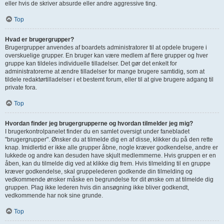
eller hvis de skriver absurde eller andre aggressive ting.
Top
Hvad er brugergrupper?
Brugergrupper anvendes af boardets administratorer til at opdele brugere i
overskuelige grupper. En bruger kan være medlem af flere grupper og hver
gruppe kan tildeles individuelle tilladelser. Det gør det enkelt for
administratorerne at ændre tilladelser for mange brugere samtidig, som at
tildele redaktørtilladelser i et bestemt forum, eller til at give brugere adgang til
private fora.
Top
Hvordan finder jeg brugergrupperne og hvordan tilmelder jeg mig?
I brugerkontrolpanelet finder du en samlet oversigt under fanebladet
"brugergrupper". Ønsker du at tilmelde dig en af disse, klikker du på den rette
knap. Imidlertid er ikke alle grupper åbne, nogle kræver godkendelse, andre er
lukkede og andre kan desuden have skjult medlemmerne. Hvis gruppen er en
åben, kan du tilmelde dig ved at klikke dig frem. Hvis tilmelding til en gruppe
kræver godkendelse, skal gruppelederen godkende din tilmelding og
vedkommende ønsker måske en begrundelse for dit ønske om at tilmelde dig
gruppen. Plag ikke lederen hvis din ansøgning ikke bliver godkendt,
vedkommende har nok sine grunde.
Top