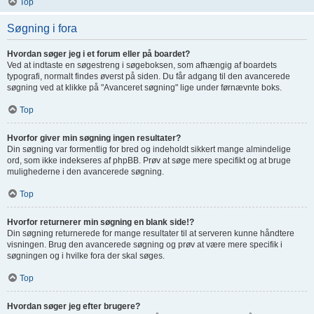
Top
Søgning i fora
Hvordan søger jeg i et forum eller på boardet?
Ved at indtaste en søgestreng i søgeboksen, som afhængig af boardets
typografi, normalt findes øverst på siden. Du får adgang til den avancerede
søgning ved at klikke på "Avanceret søgning" lige under førnævnte boks.
Top
Hvorfor giver min søgning ingen resultater?
Din søgning var formentlig for bred og indeholdt sikkert mange almindelige
ord, som ikke indekseres af phpBB. Prøv at søge mere specifikt og at bruge
mulighederne i den avancerede søgning.
Top
Hvorfor returnerer min søgning en blank side!?
Din søgning returnerede for mange resultater til at serveren kunne håndtere
visningen. Brug den avancerede søgning og prøv at være mere specifik i
søgningen og i hvilke fora der skal søges.
Top
Hvordan søger jeg efter brugere?