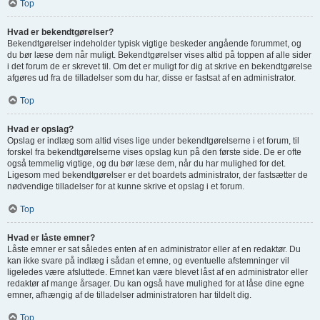
Top
Hvad er bekendtgørelser?
Bekendtgørelser indeholder typisk vigtige beskeder angående forummet, og
du bør læse dem når muligt. Bekendtgørelser vises altid på toppen af alle sider
i det forum de er skrevet til. Om det er muligt for dig at skrive en bekendtgørelse
afgøres ud fra de tilladelser som du har, disse er fastsat af en administrator.
Top
Hvad er opslag?
Opslag er indlæg som altid vises lige under bekendtgørelserne i et forum, til
forskel fra bekendtgørelserne vises opslag kun på den første side. De er ofte
også temmelig vigtige, og du bør læse dem, når du har mulighed for det.
Ligesom med bekendtgørelser er det boardets administrator, der fastsætter de
nødvendige tilladelser for at kunne skrive et opslag i et forum.
Top
Hvad er låste emner?
Låste emner er sat således enten af en administrator eller af en redaktør. Du
kan ikke svare på indlæg i sådan et emne, og eventuelle afstemninger vil
ligeledes være afsluttede. Emnet kan være blevet låst af en administrator eller
redaktør af mange årsager. Du kan også have mulighed for at låse dine egne
emner, afhængig af de tilladelser administratoren har tildelt dig.
Top