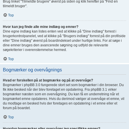
Brug linket "Tilmeldte brugere" øverst på siden og klik herefter på "Find en
tilmeldt bruger".
Top
Hvor kan jeg finde alle mine indlæg og emner?
Dine egne indlæg kan listes enten ved at klikke på "Dine indlæg" forrest i
brugerkontrolpanelet, ved at klikke på "Brugers indlæg" forrest på din profilside
eller "Dine indlæg" øverst på boardindekset under hurtige links. For at søge i
dine emner bruges den avancerede søgning og udfyld de relevante
søgekriterier i overenstemmelse hermed.
Top
Bogmærker og overvågnings
Hvad er forskellen på at bogmærke og på at overvåge?
Bogmærker i phpBB 3.0 fungerede stort set som bogmærker i din browser. Du
fik ikke besked når der blev foretaget en opdatering. Fra phpBB 3.1 virker
bogmærker næsten som en overvågning. Du kan få en underretning når et
bogmærket emne opdateres. Hvis du derimod vælger at overvåge et emne, vil
du modtage en besked hvis der foretages en opdatering i et emne eller et
forum på boardet.
Top
Hvordan bogmærker eller overvåger jeg specifikke emner?