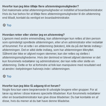
Hvorfor kan jeg ikke tilføje flere afstemningsmuligheder?
Det maksimale antal afstemningsmuligheder er indstillet af boardadministrator.
Hvis du har behov for at tilføje flere afstemningsmuligheder til din afstemning
end tilladt, kontakt da venligst en boardadministrator.
Top
Hvordan retter eller sletter jeg en afstemning?
Ligesom med andre emneindlæg, kan afstemninger kun rettes af den person
som oprindeligt oprettede afstemningen, eller af en administrator eller redaktør
af forummet. For at rette i en afstemning (teksten), klik da på det første indlæg i
afstemningen. Det er altid dette indlæg, som har afstemningen tilknyttet.
Såfremt der ikke er afgivet nogen stemmer, kan der rettes og slettes i
afstemningsmulighederne. Hvis der derimod er blevet afgivet stemmer er det
kun forummets redaktører og administratorer, der kan rette eller slette en
afstemning. Dette er for at forhindre at folk kan manipulere med resultatet ved
at ændre i betydningen halvvejs inde i afstemningen.
Top
Hvorfor kan jeg ikke få adgang til et forum?
Nogle fora kan være begrænsede til udvalgte brugere eller grupper. For at
læse og skrive i disse kræves specielle tilladelser. Kun forummets redaktører
eller en boardadministrator kan give disse tilladelser. Du bør kontakte en af
disse, hvis du mener at du bør have denne tilladelse.