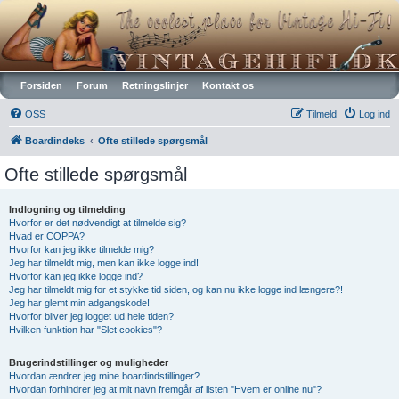
Vintagehifi.dk
Forsiden
Forum
Retningslinjer
Kontakt os
OSS
Tilmeld
Log ind
Boardindeks
Ofte stillede spørgsmål
Ofte stillede spørgsmål
Indlogning og tilmelding
Hvorfor er det nødvendigt at tilmelde sig?
Hvad er COPPA?
Hvorfor kan jeg ikke tilmelde mig?
Jeg har tilmeldt mig, men kan ikke logge ind!
Hvorfor kan jeg ikke logge ind?
Jeg har tilmeldt mig for et stykke tid siden, og kan nu ikke logge ind længere?!
Jeg har glemt min adgangskode!
Hvorfor bliver jeg logget ud hele tiden?
Hvilken funktion har "Slet cookies"?
Brugerindstillinger og muligheder
Hvordan ændrer jeg mine boardindstillinger?
Hvordan forhindrer jeg at mit navn fremgår af listen "Hvem er online nu"?