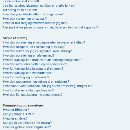
Tiden er ikke vist korrekt!
Jeg har ændret tidszonen og tiden er stadig forkert!
Mit sprog er ikke i listen!
Hvad betyder billedet efter mit brugernavn?
Hvordan vælger jeg en avatar?
Hvad er min rang og hvordan ændrer jeg den?
Når jeg klikker på en brugers e-mail, bliver jeg bedt om at logge ind?
Skrive et indlæg
Hvordan opretter jeg et nyt emne eller besvarer et indlæg?
Hvordan redigerer eller sletter jeg et indlæg?
Hvordan indsætter jeg en signatur i mine indlæg?
Hvordan opretter jeg en afstemning?
Hvorfor kan jeg ikke tilføje flere afstemningsmuligheder?
Hvordan retter eller sletter jeg en afstemning?
Hvorfor kan jeg ikke få adgang til et forum?
Hvorfor kan jeg ikke vedhæfte filer?
Hvorfor modtog jeg en advarsel?
Hvordan rapporterer jeg indlæg til en redaktør?
Hvad kan "Gem" knappen, når jeg skriver et indlæg, bruges til?
Hvorfor skal mit indlæg godkendes?
Hvordan får jeg placeret mit emne øverst?
Formatering og emnetyper
Hvad er BBkoder?
Kan jeg bruge HTML?
Hvad er smileys?
Kan jeg få vist billeder i mit indlæg?
Hvad er globale bekendtgørelser?