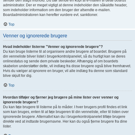
sender den slags indhold. Du bør sende en kopi af e-mailen til dette boards
administrator. Der er meget vigtigt at denne indeholder den såkaldte header,
som indeholder information om den bruger der afsendte e-mailen.
Boardadministratoren kan herefter vurdere evt. sanktioner.
Top
Venner og ignorerede brugere
Hvad indeholder listerne "Venner og ignorerede brugere"?
Du kan bruge listerne til at organisere andre brugere af boardet. Brugere på
din venneliste bliver listet i brugerkontrolpanelet, så du hurtigt kan se deres
onlinestatus og sende dem private beskeder. Afhængig af om boardets
skabelon understøtter dette, vil indlæg fra disse brugere også blive fremhævet.
Hvis du vælger at ignorere en bruger, vil alle indlæg fra denne som standard
blive skjult for dig.
Top
Hvordan tilføjer og fjerner jeg brugere på mine lister over venner og
ignorerede brugere?
Du kan føje brugere til listerne på to måder. I hver brugers profil findes et link
som kan bruges, enten til at føje brugeren til din venneliste, eller til listen over
ignorerede brugere. Alternativt kan du i brugerkontrolpanelet tilføje brugere
direkte ved at indtaste brugernavne. Her kan du også fjerne brugere fra dine
lister.