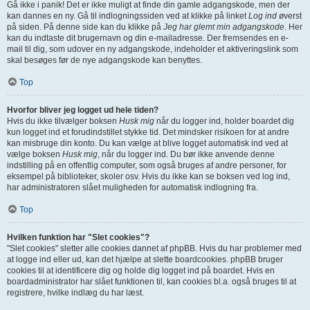
Gå ikke i panik! Det er ikke muligt at finde din gamle adgangskode, men der
kan dannes en ny. Gå til indlogningssiden ved at klikke på linket
Log ind
øverst
på siden. På denne side kan du klikke på
Jeg har glemt min adgangskode
. Her
kan du indtaste dit brugernavn og din e-mailadresse. Der fremsendes en e-
mail til dig, som udover en ny adgangskode, indeholder et aktiveringslink som
skal besøges før de nye adgangskode kan benyttes.
Top
Hvorfor bliver jeg logget ud hele tiden?
Hvis du ikke tilvælger boksen
Husk mig
når du logger ind, holder boardet dig
kun logget ind et forudindstillet stykke tid. Det mindsker risikoen for at andre
kan misbruge din konto. Du kan vælge at blive logget automatisk ind ved at
vælge boksen
Husk mig
, når du logger ind. Du bør ikke anvende denne
indstilling på en offentlig computer, som også bruges af andre personer, for
eksempel på biblioteker, skoler osv. Hvis du ikke kan se boksen ved log ind,
har administratoren slået muligheden for automatisk indlogning fra.
Top
Hvilken funktion har "Slet cookies"?
"Slet cookies" sletter alle cookies dannet af phpBB. Hvis du har problemer med
at logge ind eller ud, kan det hjælpe at slette boardcookies. phpBB bruger
cookies til at identificere dig og holde dig logget ind på boardet. Hvis en
boardadministrator har slået funktionen til, kan cookies bl.a. også bruges til at
registrere, hvilke indlæg du har læst.