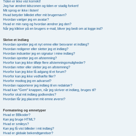
Tiden er ikke vist korrekt!
Jeg har ændret tidszonen og tiden er stadig forkert!
Mit sprog er ikke i listen!
Hvad betyder billedet efter mit brugernavn?
Hvordan vælger jeg en avatar?
Hvad er min rang og hvordan ændrer jeg den?
Når jeg klikker på en brugers e-mail, bliver jeg bedt om at logge ind?
Skrive et indlæg
Hvordan opretter jeg et nyt emne eller besvarer et indlæg?
Hvordan redigerer eller sletter jeg et indlæg?
Hvordan indsætter jeg en signatur i mine indlæg?
Hvordan opretter jeg en afstemning?
Hvorfor kan jeg ikke tilføje flere afstemningsmuligheder?
Hvordan retter eller sletter jeg en afstemning?
Hvorfor kan jeg ikke få adgang til et forum?
Hvorfor kan jeg ikke vedhæfte filer?
Hvorfor modtog jeg en advarsel?
Hvordan rapporterer jeg indlæg til en redaktør?
Hvad kan "Gem" knappen, når jeg skriver et indlæg, bruges til?
Hvorfor skal mit indlæg godkendes?
Hvordan får jeg placeret mit emne øverst?
Formatering og emnetyper
Hvad er BBkoder?
Kan jeg bruge HTML?
Hvad er smileys?
Kan jeg få vist billeder i mit indlæg?
Hvad er globale bekendtgørelser?