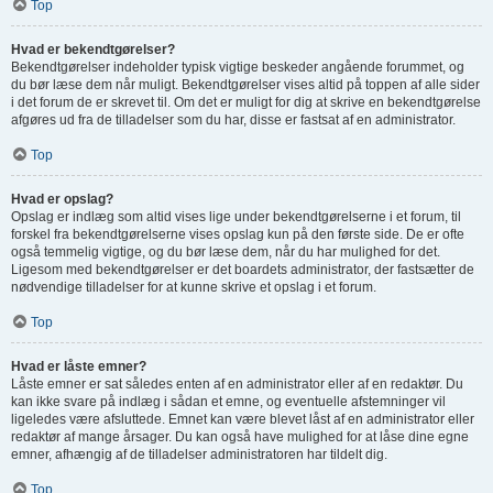
Top
Hvad er bekendtgørelser?
Bekendtgørelser indeholder typisk vigtige beskeder angående forummet, og
du bør læse dem når muligt. Bekendtgørelser vises altid på toppen af alle sider
i det forum de er skrevet til. Om det er muligt for dig at skrive en bekendtgørelse
afgøres ud fra de tilladelser som du har, disse er fastsat af en administrator.
Top
Hvad er opslag?
Opslag er indlæg som altid vises lige under bekendtgørelserne i et forum, til
forskel fra bekendtgørelserne vises opslag kun på den første side. De er ofte
også temmelig vigtige, og du bør læse dem, når du har mulighed for det.
Ligesom med bekendtgørelser er det boardets administrator, der fastsætter de
nødvendige tilladelser for at kunne skrive et opslag i et forum.
Top
Hvad er låste emner?
Låste emner er sat således enten af en administrator eller af en redaktør. Du
kan ikke svare på indlæg i sådan et emne, og eventuelle afstemninger vil
ligeledes være afsluttede. Emnet kan være blevet låst af en administrator eller
redaktør af mange årsager. Du kan også have mulighed for at låse dine egne
emner, afhængig af de tilladelser administratoren har tildelt dig.
Top