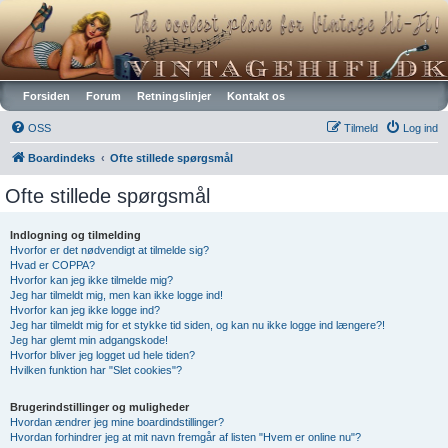
Vintagehifi.dk
Forsiden
Forum
Retningslinjer
Kontakt os
OSS
Tilmeld
Log ind
Boardindeks
Ofte stillede spørgsmål
Ofte stillede spørgsmål
Indlogning og tilmelding
Hvorfor er det nødvendigt at tilmelde sig?
Hvad er COPPA?
Hvorfor kan jeg ikke tilmelde mig?
Jeg har tilmeldt mig, men kan ikke logge ind!
Hvorfor kan jeg ikke logge ind?
Jeg har tilmeldt mig for et stykke tid siden, og kan nu ikke logge ind længere?!
Jeg har glemt min adgangskode!
Hvorfor bliver jeg logget ud hele tiden?
Hvilken funktion har "Slet cookies"?
Brugerindstillinger og muligheder
Hvordan ændrer jeg mine boardindstillinger?
Hvordan forhindrer jeg at mit navn fremgår af listen "Hvem er online nu"?