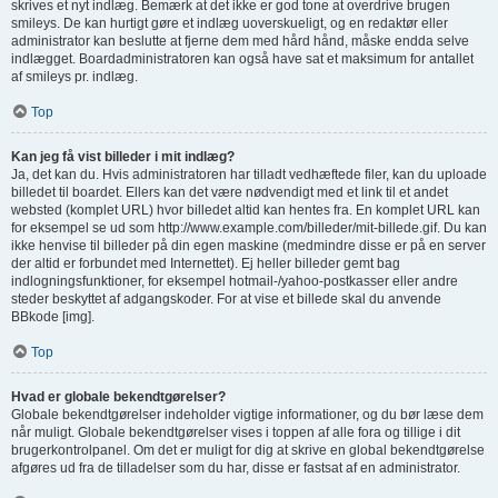
skrives et nyt indlæg. Bemærk at det ikke er god tone at overdrive brugen
smileys. De kan hurtigt gøre et indlæg uoverskueligt, og en redaktør eller
administrator kan beslutte at fjerne dem med hård hånd, måske endda selve
indlægget. Boardadministratoren kan også have sat et maksimum for antallet
af smileys pr. indlæg.
Top
Kan jeg få vist billeder i mit indlæg?
Ja, det kan du. Hvis administratoren har tilladt vedhæftede filer, kan du uploade
billedet til boardet. Ellers kan det være nødvendigt med et link til et andet
websted (komplet URL) hvor billedet altid kan hentes fra. En komplet URL kan
for eksempel se ud som http://www.example.com/billeder/mit-billede.gif. Du kan
ikke henvise til billeder på din egen maskine (medmindre disse er på en server
der altid er forbundet med Internettet). Ej heller billeder gemt bag
indlogningsfunktioner, for eksempel hotmail-/yahoo-postkasser eller andre
steder beskyttet af adgangskoder. For at vise et billede skal du anvende
BBkode [img].
Top
Hvad er globale bekendtgørelser?
Globale bekendtgørelser indeholder vigtige informationer, og du bør læse dem
når muligt. Globale bekendtgørelser vises i toppen af alle fora og tillige i dit
brugerkontrolpanel. Om det er muligt for dig at skrive en global bekendtgørelse
afgøres ud fra de tilladelser som du har, disse er fastsat af en administrator.