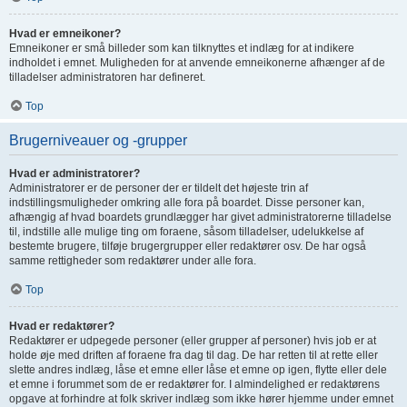
Hvad er emneikoner?
Emneikoner er små billeder som kan tilknyttes et indlæg for at indikere
indholdet i emnet. Muligheden for at anvende emneikonerne afhænger af de
tilladelser administratoren har defineret.
Top
Brugerniveauer og -grupper
Hvad er administratorer?
Administratorer er de personer der er tildelt det højeste trin af
indstillingsmuligheder omkring alle fora på boardet. Disse personer kan,
afhængig af hvad boardets grundlægger har givet administratorerne tilladelse
til, indstille alle mulige ting om foraene, såsom tilladelser, udelukkelse af
bestemte brugere, tilføje brugergrupper eller redaktører osv. De har også
samme rettigheder som redaktører under alle fora.
Top
Hvad er redaktører?
Redaktører er udpegede personer (eller grupper af personer) hvis job er at
holde øje med driften af foraene fra dag til dag. De har retten til at rette eller
slette andres indlæg, låse et emne eller låse et emne op igen, flytte eller dele
et emne i forummet som de er redaktører for. I almindelighed er redaktørens
opgave at forhindre at folk skriver indlæg som ikke hører hjemme under emnet