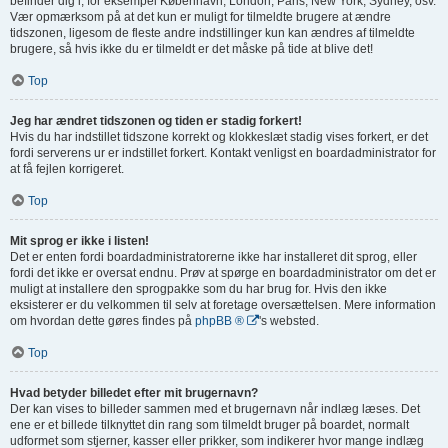
befinder dig i, for eksempel København, London, Paris, New York, Sydney, osv.
Vær opmærksom på at det kun er muligt for tilmeldte brugere at ændre
tidszonen, ligesom de fleste andre indstillinger kun kan ændres af tilmeldte
brugere, så hvis ikke du er tilmeldt er det måske på tide at blive det!
Top
Jeg har ændret tidszonen og tiden er stadig forkert!
Hvis du har indstillet tidszone korrekt og klokkeslæt stadig vises forkert, er det
fordi serverens ur er indstillet forkert. Kontakt venligst en boardadministrator for
at få fejlen korrigeret.
Top
Mit sprog er ikke i listen!
Det er enten fordi boardadministratorerne ikke har installeret dit sprog, eller
fordi det ikke er oversat endnu. Prøv at spørge en boardadministrator om det er
muligt at installere den sprogpakke som du har brug for. Hvis den ikke
eksisterer er du velkommen til selv at foretage oversættelsen. Mere information
om hvordan dette gøres findes på
phpBB ®
's websted.
Top
Hvad betyder billedet efter mit brugernavn?
Der kan vises to billeder sammen med et brugernavn når indlæg læses. Det
ene er et billede tilknyttet din rang som tilmeldt bruger på boardet, normalt
udformet som stjerner, kasser eller prikker, som indikerer hvor mange indlæg