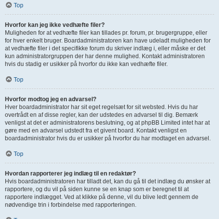
Top
Hvorfor kan jeg ikke vedhæfte filer?
Muligheden for at vedhæfte filer kan tillades pr. forum, pr. brugergruppe, eller
for hver enkelt bruger. Boardadministratoren kan have udeladt muligheden for
at vedhæfte filer i det specifikke forum du skriver indlæg i, eller måske er det
kun administratorgruppen der har denne mulighed. Kontakt administratoren
hvis du stadig er usikker på hvorfor du ikke kan vedhæfte filer.
Top
Hvorfor modtog jeg en advarsel?
Hver boardadministrator har sit eget regelsæt for sit websted. Hvis du har
overtrådt en af disse regler, kan der udstedes en advarsel til dig. Bemærk
venligst at det er administratorens beslutning, og at phpBB Limited intet har at
gøre med en advarsel udstedt fra et givent board. Kontakt venligst en
boardadministrator hvis du er usikker på hvorfor du har modtaget en advarsel.
Top
Hvordan rapporterer jeg indlæg til en redaktør?
Hvis boardadministratoren har tilladt det, kan du gå til det indlæg du ønsker at
rapportere, og du vil på siden kunne se en knap som er beregnet til at
rapportere indlægget. Ved at klikke på denne, vil du blive ledt gennem de
nødvendige trin i forbindelse med rapporteringen.