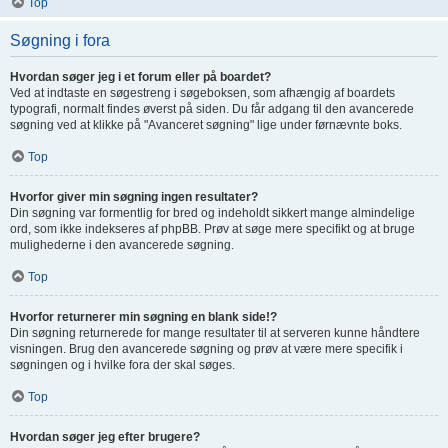
Top
Søgning i fora
Hvordan søger jeg i et forum eller på boardet?
Ved at indtaste en søgestreng i søgeboksen, som afhængig af boardets
typografi, normalt findes øverst på siden. Du får adgang til den avancerede
søgning ved at klikke på "Avanceret søgning" lige under førnævnte boks.
Top
Hvorfor giver min søgning ingen resultater?
Din søgning var formentlig for bred og indeholdt sikkert mange almindelige
ord, som ikke indekseres af phpBB. Prøv at søge mere specifikt og at bruge
mulighederne i den avancerede søgning.
Top
Hvorfor returnerer min søgning en blank side!?
Din søgning returnerede for mange resultater til at serveren kunne håndtere
visningen. Brug den avancerede søgning og prøv at være mere specifik i
søgningen og i hvilke fora der skal søges.
Top
Hvordan søger jeg efter brugere?