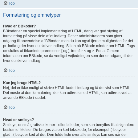
Top
Formatering og emnetyper
Hvad er BBkoder?
BBkoder er en speciel implementering af HTML, der giver god styring af
formatering på visse dele af et indlæg. Det er administratoren som giver
adgang til anvendelse af BBkoder, men du kan også fjerne muligheden for det
pr. indlæg der hvor du skriver indlæg. Stilen på BBkode minder om HTML. Tags
omsluttes af firkantede parenteser, [ og ], fremfor < og >. For at få mere
information om BBkode, se da venligst vejledningen som der er adgang til der
hvor du skriver indlæg.
Top
Kan jeg bruge HTML?
Nej, det er ikke muligt at skrive HTML-kode i indlæg og få det vist som HTML.
Det meste af den formatering, der kan udføres med HTML, kan udføres ved at
anvende BBkode i stedet.
Top
Hvad er smileys?
Smileys, er små grafiske ikoner - eller billeder, som kan benyttes til at signalere
bestemte følelser. De bruges via en kort tekstkode, for eksempel :) betyder
glad, :( betyder ked af det. Den fulde liste over alle smileys kan ses når der