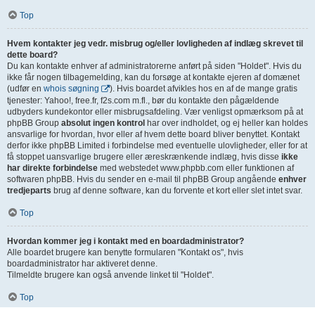
Top
Hvem kontakter jeg vedr. misbrug og/eller lovligheden af indlæg skrevet til
dette board?
Du kan kontakte enhver af administratorerne anført på siden "Holdet". Hvis du
ikke får nogen tilbagemelding, kan du forsøge at kontakte ejeren af domænet
(udfør en
whois søgning
). Hvis boardet afvikles hos en af de mange gratis
tjenester: Yahoo!, free.fr, f2s.com m.fl., bør du kontakte den pågældende
udbyders kundekontor eller misbrugsafdeling. Vær venligst opmærksom på at
phpBB Group
absolut ingen kontrol
har over indholdet, og ej heller kan holdes
ansvarlige for hvordan, hvor eller af hvem dette board bliver benyttet. Kontakt
derfor ikke phpBB Limited i forbindelse med eventuelle ulovligheder, eller for at
få stoppet uansvarlige brugere eller æreskrænkende indlæg, hvis disse
ikke
har direkte forbindelse
med webstedet www.phpbb.com eller funktionen af
softwaren phpBB. Hvis du sender en e-mail til phpBB Group angående
enhver
tredjeparts
brug af denne software, kan du forvente et kort eller slet intet svar.
Top
Hvordan kommer jeg i kontakt med en boardadministrator?
Alle boardet brugere kan benytte formularen "Kontakt os", hvis
boardadministrator har aktiveret denne.
Tilmeldte brugere kan også anvende linket til "Holdet".
Top