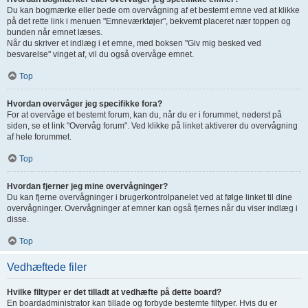
Du kan bogmærke eller bede om overvågning af et bestemt emne ved at klikke
på det rette link i menuen "Emneværktøjer", bekvemt placeret nær toppen og
bunden når emnet læses.
Når du skriver et indlæg i et emne, med boksen "Giv mig besked ved
besvarelse" vinget af, vil du også overvåge emnet.
Top
Hvordan overvåger jeg specifikke fora?
For at overvåge et bestemt forum, kan du, når du er i forummet, nederst på
siden, se et link "Overvåg forum". Ved klikke på linket aktiverer du overvågning
af hele forummet.
Top
Hvordan fjerner jeg mine overvågninger?
Du kan fjerne overvågninger i brugerkontrolpanelet ved at følge linket til dine
overvågninger. Overvågninger af emner kan også fjernes når du viser indlæg i
disse.
Top
Vedhæftede filer
Hvilke filtyper er det tilladt at vedhæfte på dette board?
En boardadministrator kan tillade og forbyde bestemte filtyper. Hvis du er