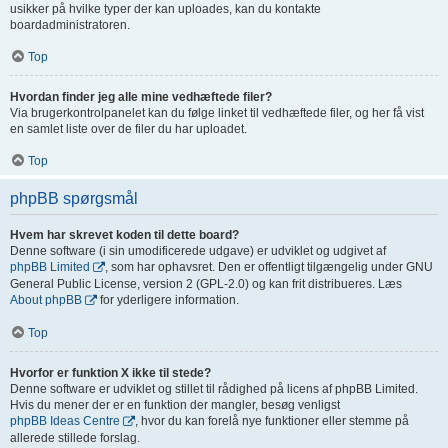
usikker på hvilke typer der kan uploades, kan du kontakte
boardadministratoren.
Top
Hvordan finder jeg alle mine vedhæftede filer?
Via brugerkontrolpanelet kan du følge linket til vedhæftede filer, og her få vist
en samlet liste over de filer du har uploadet.
Top
phpBB spørgsmål
Hvem har skrevet koden til dette board?
Denne software (i sin umodificerede udgave) er udviklet og udgivet af
phpBB Limited
, som har ophavsret. Den er offentligt tilgængelig under GNU
General Public License, version 2 (GPL-2.0) og kan frit distribueres. Læs
About phpBB
for yderligere information.
Top
Hvorfor er funktion X ikke til stede?
Denne software er udviklet og stillet til rådighed på licens af phpBB Limited.
Hvis du mener der er en funktion der mangler, besøg venligst
phpBB Ideas Centre
, hvor du kan forelå nye funktioner eller stemme på
allerede stillede forslag.