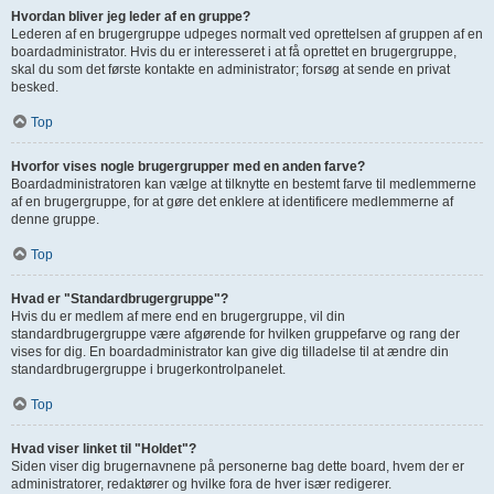
Hvordan bliver jeg leder af en gruppe?
Lederen af en brugergruppe udpeges normalt ved oprettelsen af gruppen af en
boardadministrator. Hvis du er interesseret i at få oprettet en brugergruppe,
skal du som det første kontakte en administrator; forsøg at sende en privat
besked.
Top
Hvorfor vises nogle brugergrupper med en anden farve?
Boardadministratoren kan vælge at tilknytte en bestemt farve til medlemmerne
af en brugergruppe, for at gøre det enklere at identificere medlemmerne af
denne gruppe.
Top
Hvad er "Standardbrugergruppe"?
Hvis du er medlem af mere end en brugergruppe, vil din
standardbrugergruppe være afgørende for hvilken gruppefarve og rang der
vises for dig. En boardadministrator kan give dig tilladelse til at ændre din
standardbrugergruppe i brugerkontrolpanelet.
Top
Hvad viser linket til "Holdet"?
Siden viser dig brugernavnene på personerne bag dette board, hvem der er
administratorer, redaktører og hvilke fora de hver især redigerer.