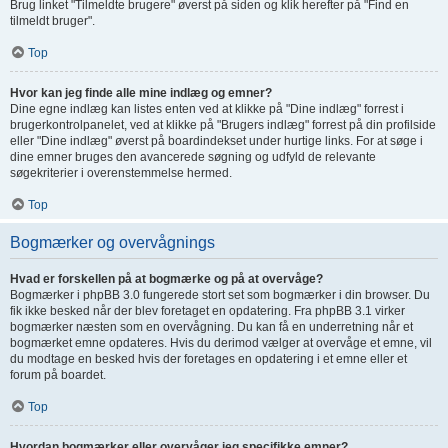
Brug linket "Tilmeldte brugere" øverst på siden og klik herefter på "Find en
tilmeldt bruger".
Top
Hvor kan jeg finde alle mine indlæg og emner?
Dine egne indlæg kan listes enten ved at klikke på "Dine indlæg" forrest i
brugerkontrolpanelet, ved at klikke på "Brugers indlæg" forrest på din profilside
eller "Dine indlæg" øverst på boardindekset under hurtige links. For at søge i
dine emner bruges den avancerede søgning og udfyld de relevante
søgekriterier i overenstemmelse hermed.
Top
Bogmærker og overvågnings
Hvad er forskellen på at bogmærke og på at overvåge?
Bogmærker i phpBB 3.0 fungerede stort set som bogmærker i din browser. Du
fik ikke besked når der blev foretaget en opdatering. Fra phpBB 3.1 virker
bogmærker næsten som en overvågning. Du kan få en underretning når et
bogmærket emne opdateres. Hvis du derimod vælger at overvåge et emne, vil
du modtage en besked hvis der foretages en opdatering i et emne eller et
forum på boardet.
Top
Hvordan bogmærker eller overvåger jeg specifikke emner?