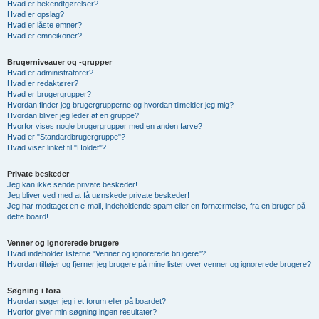
Hvad er bekendtgørelser?
Hvad er opslag?
Hvad er låste emner?
Hvad er emneikoner?
Brugerniveauer og -grupper
Hvad er administratorer?
Hvad er redaktører?
Hvad er brugergrupper?
Hvordan finder jeg brugergrupperne og hvordan tilmelder jeg mig?
Hvordan bliver jeg leder af en gruppe?
Hvorfor vises nogle brugergrupper med en anden farve?
Hvad er "Standardbrugergruppe"?
Hvad viser linket til "Holdet"?
Private beskeder
Jeg kan ikke sende private beskeder!
Jeg bliver ved med at få uønskede private beskeder!
Jeg har modtaget en e-mail, indeholdende spam eller en fornærmelse, fra en bruger på
dette board!
Venner og ignorerede brugere
Hvad indeholder listerne "Venner og ignorerede brugere"?
Hvordan tilføjer og fjerner jeg brugere på mine lister over venner og ignorerede brugere?
Søgning i fora
Hvordan søger jeg i et forum eller på boardet?
Hvorfor giver min søgning ingen resultater?