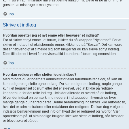
kun hvis en administrator har slået denne funktion til. Dette er for at forhindre
gæster i at misbruge e-mailsystemet.
Top
Skrive et indlæg
Hvordan opretter jeg et nyt emne eller besvarer et indlæg?
For at skrive et nyt emne i et forum, klikker du på knappen "Nyt emne". For at
skrive et indlæg i et eksisterende emne, klikker du på "Besvar". Det kan være
det er nødvendigt at tilmelde sig som bruger før du kan skrive et nyt indlæg.
Dine tilladelser i hvert forum vises altid i bunden af forum- og emnesiden.
Top
Hvordan redigerer eller sletter jeg et indlæg?
Med mindre du er boardets administrator eller forummets redaktør, så kan du
kun redigere og slette egne indlæg. Du kan redigere et indlæg, nogle gange
kun i et begrænset tidsrum efter det er skrevet, ved at klikke på rediger-
knappen ud for det rette indlæg. Hvis der allerede er svaret på dit indlæg,
bliver der indsat en bemærkning nederst i indlægget om hvornår og hvor
mange gange du har redigeret. Denne bemærkning indsættes ikke automatisk,
hvis det er administratorer eller redaktører der redigerer. De kan dog vælge at
indsætte bemærkningen med info om hvad der er redigeret og hvorfor. Vær
opmærksom på, at almindelige brugere ikke kan slette et indlæg, når først der
er blevet svaret på det.