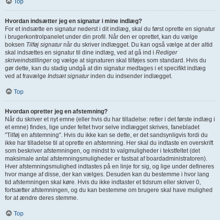
Top
Hvordan indsætter jeg en signatur i mine indlæg?
For et indsætte en signatur nederst i dit indlæg, skal du først oprette en signatur
i brugerkontrolpanelet under din profil. Når den er oprettet, kan du vælge
boksen
Tilføj signatur
når du skriver indlægget. Du kan også vælge at der altid
skal indsættes en signatur til dine indlæg, ved at gå ind i
Rediger
skriveindstillinger
og vælge at signaturen skal tilføjes som standard. Hvis du
gør dette, kan du stadig undgå at din signatur medtages i et specifikt indlæg
ved at fravælge
Indsæt signatur
inden du indsender indlægget.
Top
Hvordan opretter jeg en afstemning?
Når du skriver et nyt emne (eller hvis du har tilladelse: retter i det første indlæg i
et emne) findes, lige under feltet hvor selve indlægget skrives, fanebladet
"Tilføj en afstemning". Hvis du ikke kan se dette, er det sandsynligvis fordi du
ikke har tilladelse til at oprette en afstemning. Her skal du indtaste en overskrift
som beskriver afstemningen, og mindst to valgmuligheder i tekstfeltet (det
maksimale antal afstemningsmuligheder er fastsat af boardadministratoren).
Hver afstemningsmulighed indtastes på en linje for sig, og lige under defineres
hvor mange af disse, der kan vælges. Desuden kan du bestemme i hvor lang
tid afstemningen skal køre. Hvis du ikke indtaster et tidsrum eller skriver 0,
fortsætter afstemningen, og du kan bestemme om brugere skal have mulighed
for at ændre deres stemme.
Top