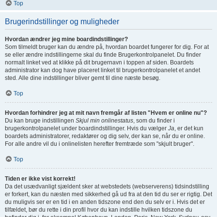
Top
Brugerindstillinger og muligheder
Hvordan ændrer jeg mine boardindstillinger?
Som tilmeldt bruger kan du ændre på, hvordan boardet fungerer for dig. For at
se eller ændre indstillingerne skal du finde Brugerkontrolpanelet. Du finder
normalt linket ved at klikke på dit brugernavn i toppen af siden. Boardets
administrator kan dog have placeret linket til brugerkontrolpanelet et andet
sted. Alle dine indstillinger bliver gemt til dine næste besøg.
Top
Hvordan forhindrer jeg at mit navn fremgår af listen "Hvem er online nu"?
Du kan bruge indstillingen
Skjul min onlinestatus
, som du finder i
brugerkontrolpanelet under boardindstillinger. Hvis du vælger
Ja
, er det kun
boardets administratorer, redaktører og dig selv, der kan se, når du er online.
For alle andre vil du i onlinelisten herefter fremtræde som "skjult bruger".
Top
Tiden er ikke vist korrekt!
Da det usædvanligt sjældent sker at webstedets (webserverens) tidsindstilling
er forkert, kan du næsten med sikkerhed gå ud fra at den tid du ser er rigtig. Det
du muligvis ser er en tid i en anden tidszone end den du selv er i. Hvis det er
tilfældet, bør du rette i din profil hvor du kan indstille hvilken tidszone du