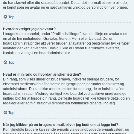
du har skrevet eller din status på boardet. Det andet, normalt et større billede,
er kendt som en avatar og er sædvanligvis unikt og personligt for hver bruger.
Top
Hvordan vælger jeg en avatar?
I brugerkontrolpanelet, under "Profilindstillinger", kan du tilføje en avatar med
en af de fire muligheder: Gravatar, Galleri, Fjern eller Upload. Det er
boardadministrator der aktiverer brugen af avatarer og bestemmer hvilke typer
avatarer der kan anvendes. Hvis du ikke er i stand til at tilknytte avatarer,
kontakt da venligst en boardadministrator.
Top
Hvad er min rang og hvordan ændrer jeg den?
Din rang, som vises under dit brugernavn, indikerer særlige brugere, for
eksempel medlemskab af bestemte brugergrupper, herunder redaktører og
administratorer. Du kan ikke ændre teksten for en rang, de er indstillet af en
boardadministrator. Misbrug venligst ikke boardet ved at skrive unødvendige
indlæg blot for at forøge din rang. De fleste boards vil ikke tolerere dette, og en
redaktør eller administrator vil simpelthen formindske dit antal indlæg.
Top
Når jeg klikker på en brugers e-mail, bliver jeg bedt om at logge ind?
Kun tilmeldte brugere kan sende e-mails via det indbyggede e-mailsystem, og