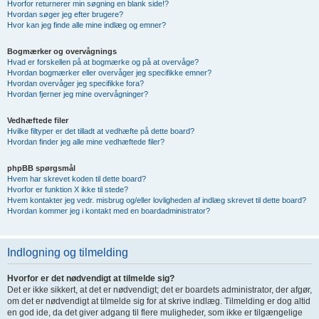
Hvorfor returnerer min søgning en blank side!?
Hvordan søger jeg efter brugere?
Hvor kan jeg finde alle mine indlæg og emner?
Bogmærker og overvågnings
Hvad er forskellen på at bogmærke og på at overvåge?
Hvordan bogmærker eller overvåger jeg specifikke emner?
Hvordan overvåger jeg specifikke fora?
Hvordan fjerner jeg mine overvågninger?
Vedhæftede filer
Hvilke filtyper er det tilladt at vedhæfte på dette board?
Hvordan finder jeg alle mine vedhæftede filer?
phpBB spørgsmål
Hvem har skrevet koden til dette board?
Hvorfor er funktion X ikke til stede?
Hvem kontakter jeg vedr. misbrug og/eller lovligheden af indlæg skrevet til dette board?
Hvordan kommer jeg i kontakt med en boardadministrator?
Indlogning og tilmelding
Hvorfor er det nødvendigt at tilmelde sig?
Det er ikke sikkert, at det er nødvendigt; det er boardets administrator, der afgør,
om det er nødvendigt at tilmelde sig for at skrive indlæg. Tilmelding er dog altid
en god ide, da det giver adgang til flere muligheder, som ikke er tilgængelige