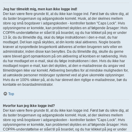
Jeg har tilmeldt mig, men kan ikke logge ind!
Der kan være flere grunde til, at du ikke kan logge ind. Først bør du sikre dig, at
du taster brugernavn og adgangskode korrekt. Husk, at der skelnes mellem
store og små bogstaver i adgangskoden - kontroller tasten "Caps Lock". Hvis
oplysningerne er korrekte, kan problemet skyldes en af følgende årsager: Hvis
COPPA-understøttelse er slået til på boardet, og du har klikket på jeg er under
13 år, da du tilmeldte dig, skal du følge instruktionen i den e-mail, du har
modtaget. Det kan også skyldes, at din konto skal aktiveres. Nogle boards
kræver at nyoprettede brugerkonti aktiveres af enten brugeren selv eller en
administrator, inden disse kan benyttes. Da du tilmeldte dig, skulle du gerne
være blevet gjort opmærksom på om aktivering af kontoen er nødvendig. Hvis
du har modtaget en e-mail, skal du følge instruktionen i den. Hvis du ikke har
modtaget nogen e-mail, kan det skyldes, at den e-mailadresse du angav ved
tilmeldingen ikke var korrekt. Aktivering benyttes for at mindske muligheden for,
at uønskede personer misbruger systemet ved at give ukorrekte oplysninger.
Hvis du er 100% sikker på, at du har skrevet den rigtige e-mailadresse, bør du
kontakte en boardadministrator.
Top
Hvorfor kan jeg ikke logge ind?
Der kan være flere grunde til, at du ikke kan logge ind. Først bør du sikre dig, at
du taster brugernavn og adgangskode korrekt. Husk, at der skelnes mellem
store og små bogstaver i adgangskoden - kontroller tasten "Caps Lock". Hvis
oplysningerne er korrekte, kan problemet skyldes en af følgende årsager: Hvis
COPPA-understøttelse er slået til på boardet, og du har klikket på jeg er under