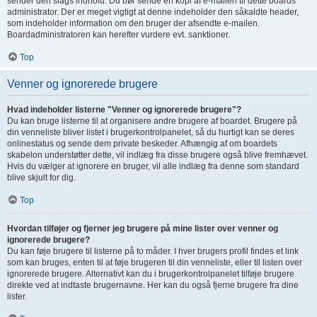
sender den slags indhold. Du bør sende en kopi af e-mailen til dette boards
administrator. Der er meget vigtigt at denne indeholder den såkaldte header,
som indeholder information om den bruger der afsendte e-mailen.
Boardadministratoren kan herefter vurdere evt. sanktioner.
Top
Venner og ignorerede brugere
Hvad indeholder listerne "Venner og ignorerede brugere"?
Du kan bruge listerne til at organisere andre brugere af boardet. Brugere på
din venneliste bliver listet i brugerkontrolpanelet, så du hurtigt kan se deres
onlinestatus og sende dem private beskeder. Afhængig af om boardets
skabelon understøtter dette, vil indlæg fra disse brugere også blive fremhævet.
Hvis du vælger at ignorere en bruger, vil alle indlæg fra denne som standard
blive skjult for dig.
Top
Hvordan tilføjer og fjerner jeg brugere på mine lister over venner og
ignorerede brugere?
Du kan føje brugere til listerne på to måder. I hver brugers profil findes et link
som kan bruges, enten til at føje brugeren til din venneliste, eller til listen over
ignorerede brugere. Alternativt kan du i brugerkontrolpanelet tilføje brugere
direkte ved at indtaste brugernavne. Her kan du også fjerne brugere fra dine
lister.