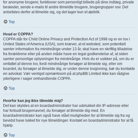
for anonyme brugere; funktioner som personligt billede på dine indlæg, private
beskeder, sende e-mails til andre tilmeldte brugere, brugergrupper osv. Det
anbefales derfor at tilmelde sig, og det tager kun et øjeblik.
Top
Hvad er COPPA?
COPPA står for Child Online Privacy and Protection Act of 1998 og er en lov i
United States of America (USA), som kræver, at et websted, som potentielt
samler information fra mindreårige under 13 år, skal have en skriftlig tilladelse
fra forældrene eller på anden måde have en legal godkendelse af, at siden
samler personlige oplysninger fra mindreårige. Hvis du er usikker på, om du er
omfattet af denne lov, fordi mindreårige forsøger at tilmelde sig, eller om
boardet, du forsøger at tilmelde dig, er under denne lovgivning, bør du kontakte
en advokat. Vær venligst opmærksom på at phpBB Limited ikke kan rådgive
yderligere i sager omhandlende COPPA.
Top
Hvorfor kan jeg ikke tilmelde mig?
Det kan skyldes at en boardadministrator har udelukket din IP-adresse eller
har forbudt brugernavnet, du forsøger at tilmelde dig med. En
boardadministrator kan også have slået muligheden for at tilmelde sig fra og
bevidst have lukket for nye tilmeldinger. Kontakt en boardadministrator for at få
hjælp.
Top