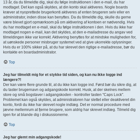
13 år, da du tilmeldte dig, skal du følge instruktionen i den e-mail, du har
modtaget. Det kan også skyldes, at din konto skal aktiveres. Nogle boards
kræver at nyoprettede brugerkonti aktiveres af enten brugeren selv eller en
administrator, inden disse kan benyttes. Da du tilmeldte dig, skulle du gerne
være blevet gjort opmærksom på om aktivering af kontoen er nødvendig. Hvis
du har modtaget en e-mail, skal du følge instruktionen i den. Hvis du ikke har
modtaget nogen e-mail, kan det skyldes, at den e-mailadresse du angav ved
tilmeldingen ikke var korrekt. Aktivering benyttes for at mindske muligheden for,
at uønskede personer misbruger systemet ved at give ukorrekte oplysninger.
Hvis du er 100% sikker på, at du har skrevet den rigtige e-mailadresse, bør du
kontakte en boardadministrator.
Top
Jeg har tilmeldt mig for et stykke tid siden, og kan nu ikke logge ind
længere?!
Der kan være flere grunde til, at du ikke kan logge ind. Først bør du sikre dig, at
du taster brugernavn og adgangskode korrekt. Husk, at der skelnes mellem
store og små bogstaver i adgangskoden - kontroller tasten "Caps Lock".
Problemet kan også skyldes, at administratoren har slettet eller deaktiveret din
konto, fordi du ikke har skrevet nogle indlæg. Det er normal procedure med
jævne mellemrum at fjerne brugere, som aldrig har skrevet indlæg. Tilmeld dig
igen for at blande dig i diskussionerne.
Top
Jeg har glemt min adgangskode!