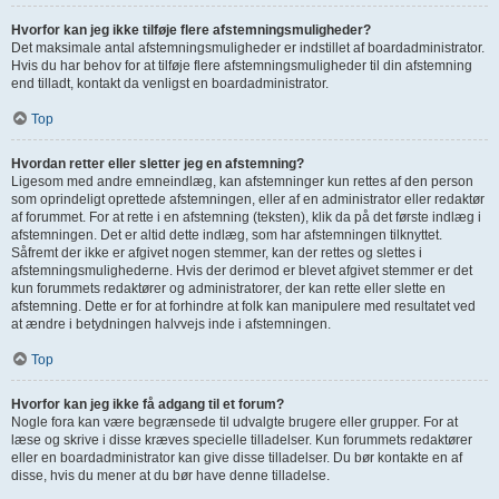
Hvorfor kan jeg ikke tilføje flere afstemningsmuligheder?
Det maksimale antal afstemningsmuligheder er indstillet af boardadministrator.
Hvis du har behov for at tilføje flere afstemningsmuligheder til din afstemning
end tilladt, kontakt da venligst en boardadministrator.
Top
Hvordan retter eller sletter jeg en afstemning?
Ligesom med andre emneindlæg, kan afstemninger kun rettes af den person
som oprindeligt oprettede afstemningen, eller af en administrator eller redaktør
af forummet. For at rette i en afstemning (teksten), klik da på det første indlæg i
afstemningen. Det er altid dette indlæg, som har afstemningen tilknyttet.
Såfremt der ikke er afgivet nogen stemmer, kan der rettes og slettes i
afstemningsmulighederne. Hvis der derimod er blevet afgivet stemmer er det
kun forummets redaktører og administratorer, der kan rette eller slette en
afstemning. Dette er for at forhindre at folk kan manipulere med resultatet ved
at ændre i betydningen halvvejs inde i afstemningen.
Top
Hvorfor kan jeg ikke få adgang til et forum?
Nogle fora kan være begrænsede til udvalgte brugere eller grupper. For at
læse og skrive i disse kræves specielle tilladelser. Kun forummets redaktører
eller en boardadministrator kan give disse tilladelser. Du bør kontakte en af
disse, hvis du mener at du bør have denne tilladelse.