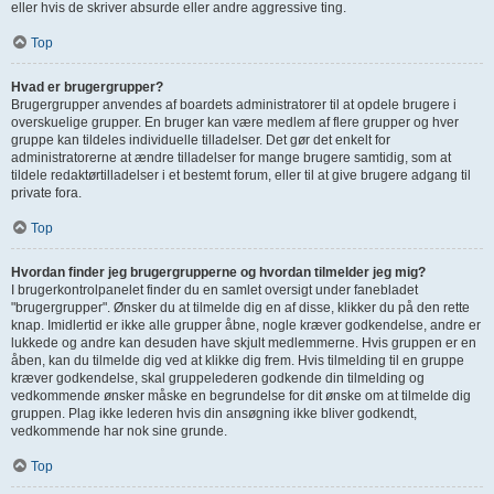
eller hvis de skriver absurde eller andre aggressive ting.
Top
Hvad er brugergrupper?
Brugergrupper anvendes af boardets administratorer til at opdele brugere i
overskuelige grupper. En bruger kan være medlem af flere grupper og hver
gruppe kan tildeles individuelle tilladelser. Det gør det enkelt for
administratorerne at ændre tilladelser for mange brugere samtidig, som at
tildele redaktørtilladelser i et bestemt forum, eller til at give brugere adgang til
private fora.
Top
Hvordan finder jeg brugergrupperne og hvordan tilmelder jeg mig?
I brugerkontrolpanelet finder du en samlet oversigt under fanebladet
"brugergrupper". Ønsker du at tilmelde dig en af disse, klikker du på den rette
knap. Imidlertid er ikke alle grupper åbne, nogle kræver godkendelse, andre er
lukkede og andre kan desuden have skjult medlemmerne. Hvis gruppen er en
åben, kan du tilmelde dig ved at klikke dig frem. Hvis tilmelding til en gruppe
kræver godkendelse, skal gruppelederen godkende din tilmelding og
vedkommende ønsker måske en begrundelse for dit ønske om at tilmelde dig
gruppen. Plag ikke lederen hvis din ansøgning ikke bliver godkendt,
vedkommende har nok sine grunde.
Top