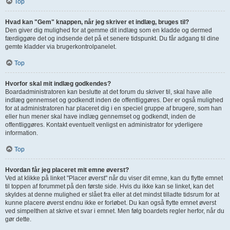
Top
Hvad kan "Gem" knappen, når jeg skriver et indlæg, bruges til?
Den giver dig mulighed for at gemme dit indlæg som en kladde og dermed
færdiggøre det og indsende det på et senere tidspunkt. Du får adgang til dine
gemte kladder via brugerkontrolpanelet.
Top
Hvorfor skal mit indlæg godkendes?
Boardadministratoren kan beslutte at det forum du skriver til, skal have alle
indlæg gennemset og godkendt inden de offentliggøres. Der er også mulighed
for at administratoren har placeret dig i en speciel gruppe af brugere, som han
eller hun mener skal have indlæg gennemset og godkendt, inden de
offentliggøres. Kontakt eventuelt venligst en administrator for yderligere
information.
Top
Hvordan får jeg placeret mit emne øverst?
Ved at klikke på linket "Placer øverst" når du viser dit emne, kan du flytte emnet
til toppen af forummet på den første side. Hvis du ikke kan se linket, kan det
skyldes at denne mulighed er slået fra eller at det mindst tilladte tidsrum for at
kunne placere øverst endnu ikke er forløbet. Du kan også flytte emnet øverst
ved simpelthen at skrive et svar i emnet. Men følg boardets regler herfor, når du
gør dette.