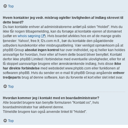
Top
Hvem kontakter jeg vedr. misbrug og/eller lovligheden af indlæg skrevet til
dette board?
Du kan kontakte enhver af administratorerne anført på siden "Holdet". Hvis du
ikke får nogen tilbagemelding, kan du forsøge at kontakte ejeren af domænet
(udfør en
whois søgning
). Hvis boardet afvikles hos en af de mange gratis
tjenester: Yahoo!, free.fr, f2s.com m.fl., bør du kontakte den pågældende
udbyders kundekontor eller misbrugsafdeling. Vær venligst opmærksom på at
phpBB Group
absolut ingen kontrol
har over indholdet, og ej heller kan holdes
ansvarlige for hvordan, hvor eller af hvem dette board bliver benyttet. Kontakt
derfor ikke phpBB Limited i forbindelse med eventuelle ulovligheder, eller for at
få stoppet uansvarlige brugere eller æreskrænkende indlæg, hvis disse
ikke
har direkte forbindelse
med webstedet www.phpbb.com eller funktionen af
softwaren phpBB. Hvis du sender en e-mail til phpBB Group angående
enhver
tredjeparts
brug af denne software, kan du forvente et kort eller slet intet svar.
Top
Hvordan kommer jeg i kontakt med en boardadministrator?
Alle boardet brugere kan benytte formularen "Kontakt os", hvis
boardadministrator har aktiveret denne.
Tilmeldte brugere kan også anvende linket til "Holdet".
Top