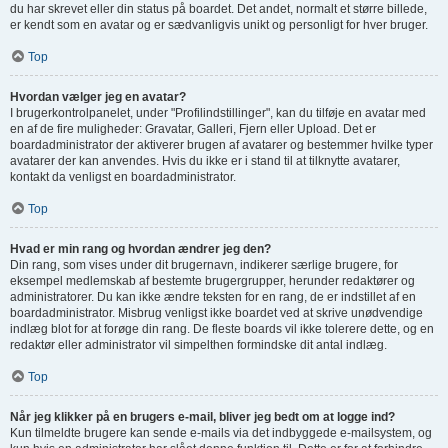
du har skrevet eller din status på boardet. Det andet, normalt et større billede,
er kendt som en avatar og er sædvanligvis unikt og personligt for hver bruger.
Top
Hvordan vælger jeg en avatar?
I brugerkontrolpanelet, under "Profilindstillinger", kan du tilføje en avatar med
en af de fire muligheder: Gravatar, Galleri, Fjern eller Upload. Det er
boardadministrator der aktiverer brugen af avatarer og bestemmer hvilke typer
avatarer der kan anvendes. Hvis du ikke er i stand til at tilknytte avatarer,
kontakt da venligst en boardadministrator.
Top
Hvad er min rang og hvordan ændrer jeg den?
Din rang, som vises under dit brugernavn, indikerer særlige brugere, for
eksempel medlemskab af bestemte brugergrupper, herunder redaktører og
administratorer. Du kan ikke ændre teksten for en rang, de er indstillet af en
boardadministrator. Misbrug venligst ikke boardet ved at skrive unødvendige
indlæg blot for at forøge din rang. De fleste boards vil ikke tolerere dette, og en
redaktør eller administrator vil simpelthen formindske dit antal indlæg.
Top
Når jeg klikker på en brugers e-mail, bliver jeg bedt om at logge ind?
Kun tilmeldte brugere kan sende e-mails via det indbyggede e-mailsystem, og