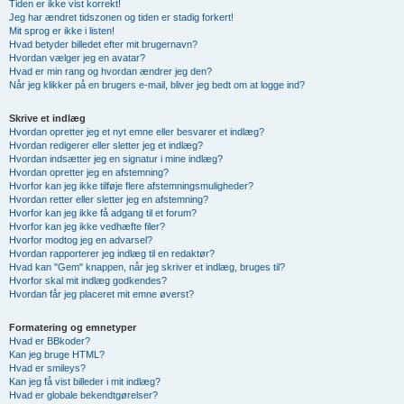
Tiden er ikke vist korrekt!
Jeg har ændret tidszonen og tiden er stadig forkert!
Mit sprog er ikke i listen!
Hvad betyder billedet efter mit brugernavn?
Hvordan vælger jeg en avatar?
Hvad er min rang og hvordan ændrer jeg den?
Når jeg klikker på en brugers e-mail, bliver jeg bedt om at logge ind?
Skrive et indlæg
Hvordan opretter jeg et nyt emne eller besvarer et indlæg?
Hvordan redigerer eller sletter jeg et indlæg?
Hvordan indsætter jeg en signatur i mine indlæg?
Hvordan opretter jeg en afstemning?
Hvorfor kan jeg ikke tilføje flere afstemningsmuligheder?
Hvordan retter eller sletter jeg en afstemning?
Hvorfor kan jeg ikke få adgang til et forum?
Hvorfor kan jeg ikke vedhæfte filer?
Hvorfor modtog jeg en advarsel?
Hvordan rapporterer jeg indlæg til en redaktør?
Hvad kan "Gem" knappen, når jeg skriver et indlæg, bruges til?
Hvorfor skal mit indlæg godkendes?
Hvordan får jeg placeret mit emne øverst?
Formatering og emnetyper
Hvad er BBkoder?
Kan jeg bruge HTML?
Hvad er smileys?
Kan jeg få vist billeder i mit indlæg?
Hvad er globale bekendtgørelser?