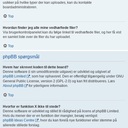
usikker på hvilke typer der kan uploades, kan du kontakte
boardadministratoren.
Top
Hvordan finder jeg alle mine vedhæftede filer?
Via brugerkontrolpanelet kan du følge linket til vedhæftede filer, og her få vist
en samlet liste over de filer du har uploadet.
Top
phpBB spørgsmål
Hvem har skrevet koden til dette board?
Denne software (i sin umodificerede udgave) er udviklet og udgivet af
phpBB Limited
, som har ophavsret. Den er offentligt tilgængelig under GNU
General Public License, version 2 (GPL-2.0) og kan frit distribueres. Læs
About phpBB
for yderligere information.
Top
Hvorfor er funktion X ikke til stede?
Denne software er udviklet og stillet til rådighed på licens af phpBB Limited.
Hvis du mener der er en funktion der mangler, besøg venligst
phpBB Ideas Centre
, hvor du kan forelå nye funktioner eller stemme på
allerede stillede forslag.