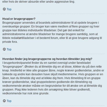
eller hvis de skriver absurde eller andre aggressive ting.
Top
Hvad er brugergrupper?
Brugergrupper anvendes af boardets administratorer til at opdele brugere i
overskuelige grupper. En bruger kan være medlem af flere grupper og hver
gruppe kan tildeles individuelle tilladelser. Det gør det enkelt for
administratorerne at ændre tilladelser for mange brugere samtidig, som at
tildele redaktørtilladelser i et bestemt forum, eller til at give brugere adgang til
private fora.
Top
Hvordan finder jeg brugergrupperne og hvordan tilmelder jeg mig?
I brugerkontrolpanelet finder du en samlet oversigt under fanebladet
"brugergrupper". Ønsker du at tilmelde dig en af disse, klikker du på den rette
knap. Imidlertid er ikke alle grupper åbne, nogle kræver godkendelse, andre er
lukkede og andre kan desuden have skjult medlemmerne. Hvis gruppen er en
åben, kan du tilmelde dig ved at klikke dig frem. Hvis tilmelding til en gruppe
kræver godkendelse, skal gruppelederen godkende din tilmelding og
vedkommende ønsker måske en begrundelse for dit ønske om at tilmelde dig
gruppen. Plag ikke lederen hvis din ansøgning ikke bliver godkendt,
vedkommende har nok sine grunde.
Top