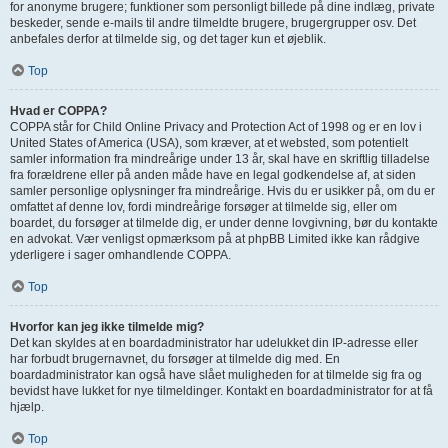
for anonyme brugere; funktioner som personligt billede på dine indlæg, private
beskeder, sende e-mails til andre tilmeldte brugere, brugergrupper osv. Det
anbefales derfor at tilmelde sig, og det tager kun et øjeblik.
Top
Hvad er COPPA?
COPPA står for Child Online Privacy and Protection Act of 1998 og er en lov i
United States of America (USA), som kræver, at et websted, som potentielt
samler information fra mindreårige under 13 år, skal have en skriftlig tilladelse
fra forældrene eller på anden måde have en legal godkendelse af, at siden
samler personlige oplysninger fra mindreårige. Hvis du er usikker på, om du er
omfattet af denne lov, fordi mindreårige forsøger at tilmelde sig, eller om
boardet, du forsøger at tilmelde dig, er under denne lovgivning, bør du kontakte
en advokat. Vær venligst opmærksom på at phpBB Limited ikke kan rådgive
yderligere i sager omhandlende COPPA.
Top
Hvorfor kan jeg ikke tilmelde mig?
Det kan skyldes at en boardadministrator har udelukket din IP-adresse eller
har forbudt brugernavnet, du forsøger at tilmelde dig med. En
boardadministrator kan også have slået muligheden for at tilmelde sig fra og
bevidst have lukket for nye tilmeldinger. Kontakt en boardadministrator for at få
hjælp.
Top