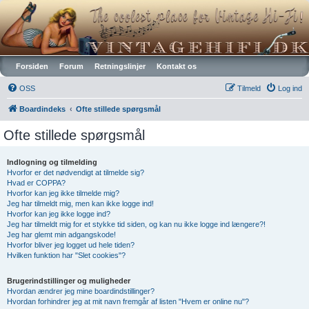
Vintagehifi.dk
Forsiden
Forum
Retningslinjer
Kontakt os
OSS
Tilmeld
Log ind
Boardindeks
Ofte stillede spørgsmål
Ofte stillede spørgsmål
Indlogning og tilmelding
Hvorfor er det nødvendigt at tilmelde sig?
Hvad er COPPA?
Hvorfor kan jeg ikke tilmelde mig?
Jeg har tilmeldt mig, men kan ikke logge ind!
Hvorfor kan jeg ikke logge ind?
Jeg har tilmeldt mig for et stykke tid siden, og kan nu ikke logge ind længere?!
Jeg har glemt min adgangskode!
Hvorfor bliver jeg logget ud hele tiden?
Hvilken funktion har "Slet cookies"?
Brugerindstillinger og muligheder
Hvordan ændrer jeg mine boardindstillinger?
Hvordan forhindrer jeg at mit navn fremgår af listen "Hvem er online nu"?