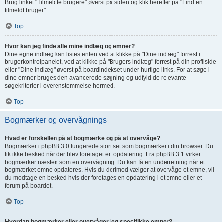
Brug linket "Tilmeldte brugere" øverst på siden og klik herefter på "Find en
tilmeldt bruger".
Top
Hvor kan jeg finde alle mine indlæg og emner?
Dine egne indlæg kan listes enten ved at klikke på "Dine indlæg" forrest i
brugerkontrolpanelet, ved at klikke på "Brugers indlæg" forrest på din profilside
eller "Dine indlæg" øverst på boardindekset under hurtige links. For at søge i
dine emner bruges den avancerede søgning og udfyld de relevante
søgekriterier i overenstemmelse hermed.
Top
Bogmærker og overvågnings
Hvad er forskellen på at bogmærke og på at overvåge?
Bogmærker i phpBB 3.0 fungerede stort set som bogmærker i din browser. Du
fik ikke besked når der blev foretaget en opdatering. Fra phpBB 3.1 virker
bogmærker næsten som en overvågning. Du kan få en underretning når et
bogmærket emne opdateres. Hvis du derimod vælger at overvåge et emne, vil
du modtage en besked hvis der foretages en opdatering i et emne eller et
forum på boardet.
Top
Hvordan bogmærker eller overvåger jeg specifikke emner?