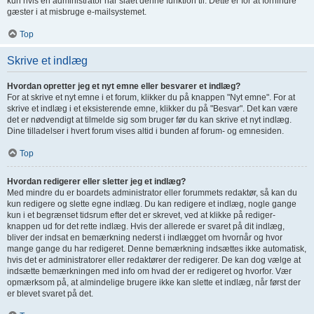
kun hvis en administrator har slået denne funktion til. Dette er for at forhindre
gæster i at misbruge e-mailsystemet.
Top
Skrive et indlæg
Hvordan opretter jeg et nyt emne eller besvarer et indlæg?
For at skrive et nyt emne i et forum, klikker du på knappen "Nyt emne". For at
skrive et indlæg i et eksisterende emne, klikker du på "Besvar". Det kan være
det er nødvendigt at tilmelde sig som bruger før du kan skrive et nyt indlæg.
Dine tilladelser i hvert forum vises altid i bunden af forum- og emnesiden.
Top
Hvordan redigerer eller sletter jeg et indlæg?
Med mindre du er boardets administrator eller forummets redaktør, så kan du
kun redigere og slette egne indlæg. Du kan redigere et indlæg, nogle gange
kun i et begrænset tidsrum efter det er skrevet, ved at klikke på rediger-
knappen ud for det rette indlæg. Hvis der allerede er svaret på dit indlæg,
bliver der indsat en bemærkning nederst i indlægget om hvornår og hvor
mange gange du har redigeret. Denne bemærkning indsættes ikke automatisk,
hvis det er administratorer eller redaktører der redigerer. De kan dog vælge at
indsætte bemærkningen med info om hvad der er redigeret og hvorfor. Vær
opmærksom på, at almindelige brugere ikke kan slette et indlæg, når først der
er blevet svaret på det.