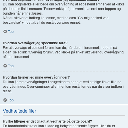
Du kan bogmærke eller bede om overvågning af et bestemt emne ved at klikke
på det rette link i menuen "Emneværktøjer", bekvemt placeret nær toppen og
bunden når emnet læses.
Når du skriver et indlæg i et emne, med boksen "Giv mig besked ved
besvarelse" vinget af, vil du også overvåge emnet.
Top
Hvordan overvåger jeg specifikke fora?
For at overvåge et bestemt forum, kan du, når du er i forummet, nederst på
siden, se et link "Overvåg forum". Ved klikke på linket aktiverer du overvågning
af hele forummet.
Top
Hvordan fjerner jeg mine overvågninger?
Du kan fjerne overvågninger i brugerkontrolpanelet ved at følge linket til dine
overvågninger. Overvågninger af emner kan også fjernes når du viser indlæg i
disse.
Top
Vedhæftede filer
Hvilke filtyper er det tilladt at vedhæfte på dette board?
En boardadministrator kan tillade og forbyde bestemte filtyper. Hvis du er