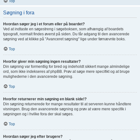
Top
Søgning i fora
Hvordan søger jeg i et forum eller på boardet?
Ved at indtaste en søgestreng i søgeboksen, som afhængig af boardets
typografi, normalt findes øverst på siden. Du får adgang til den avancerede
søgning ved at klikke på "Avanceret søgning" lige under førnævnte boks.
Top
Hvorfor giver min søgning ingen resultater?
Din søgning var formentlig for bred og indeholdt sikkert mange almindelige
ord, som ikke indekseres af phpBB. Prøv at søge mere specifikt og at bruge
mulighederne i den avancerede søgning.
Top
Hvorfor returnerer min søgning en blank side!?
Din søgning returnerede for mange resultater til at serveren kunne håndtere
visningen. Brug den avancerede søgning og prøv at være mere specifik i
søgningen og i hvilke fora der skal søges.
Top
Hvordan søger jeg efter brugere?