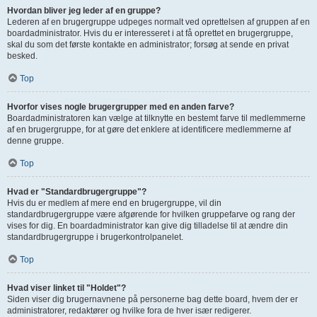
Hvordan bliver jeg leder af en gruppe?
Lederen af en brugergruppe udpeges normalt ved oprettelsen af gruppen af en
boardadministrator. Hvis du er interesseret i at få oprettet en brugergruppe,
skal du som det første kontakte en administrator; forsøg at sende en privat
besked.
Top
Hvorfor vises nogle brugergrupper med en anden farve?
Boardadministratoren kan vælge at tilknytte en bestemt farve til medlemmerne
af en brugergruppe, for at gøre det enklere at identificere medlemmerne af
denne gruppe.
Top
Hvad er "Standardbrugergruppe"?
Hvis du er medlem af mere end en brugergruppe, vil din
standardbrugergruppe være afgørende for hvilken gruppefarve og rang der
vises for dig. En boardadministrator kan give dig tilladelse til at ændre din
standardbrugergruppe i brugerkontrolpanelet.
Top
Hvad viser linket til "Holdet"?
Siden viser dig brugernavnene på personerne bag dette board, hvem der er
administratorer, redaktører og hvilke fora de hver især redigerer.