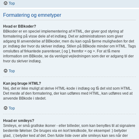
Top
Formatering og emnetyper
Hvad er BBkoder?
BBkoder er en speciel implementering af HTML, der giver god styring af
formatering på visse dele af et indlæg. Det er administratoren som giver
adgang til anvendelse af BBkoder, men du kan også fjerne muligheden for det
pr. indlæg der hvor du skriver indlæg. Stilen på BBkode minder om HTML. Tags
omsluttes af firkantede parenteser, [ og ], fremfor < og >. For at få mere
information om BBkode, se da venligst vejledningen som der er adgang til der
hvor du skriver indlæg.
Top
Kan jeg bruge HTML?
Nej, det er ikke muligt at skrive HTML-kode i indlæg og få det vist som HTML.
Det meste af den formatering, der kan udføres med HTML, kan udføres ved at
anvende BBkode i stedet.
Top
Hvad er smileys?
Smileys, er små grafiske ikoner - eller billeder, som kan benyttes til at signalere
bestemte følelser. De bruges via en kort tekstkode, for eksempel :) betyder
glad, :( betyder ked af det. Den fulde liste over alle smileys kan ses når der