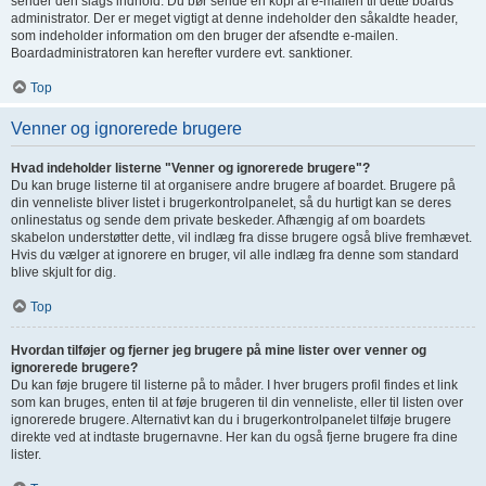
sender den slags indhold. Du bør sende en kopi af e-mailen til dette boards
administrator. Der er meget vigtigt at denne indeholder den såkaldte header,
som indeholder information om den bruger der afsendte e-mailen.
Boardadministratoren kan herefter vurdere evt. sanktioner.
Top
Venner og ignorerede brugere
Hvad indeholder listerne "Venner og ignorerede brugere"?
Du kan bruge listerne til at organisere andre brugere af boardet. Brugere på
din venneliste bliver listet i brugerkontrolpanelet, så du hurtigt kan se deres
onlinestatus og sende dem private beskeder. Afhængig af om boardets
skabelon understøtter dette, vil indlæg fra disse brugere også blive fremhævet.
Hvis du vælger at ignorere en bruger, vil alle indlæg fra denne som standard
blive skjult for dig.
Top
Hvordan tilføjer og fjerner jeg brugere på mine lister over venner og
ignorerede brugere?
Du kan føje brugere til listerne på to måder. I hver brugers profil findes et link
som kan bruges, enten til at føje brugeren til din venneliste, eller til listen over
ignorerede brugere. Alternativt kan du i brugerkontrolpanelet tilføje brugere
direkte ved at indtaste brugernavne. Her kan du også fjerne brugere fra dine
lister.