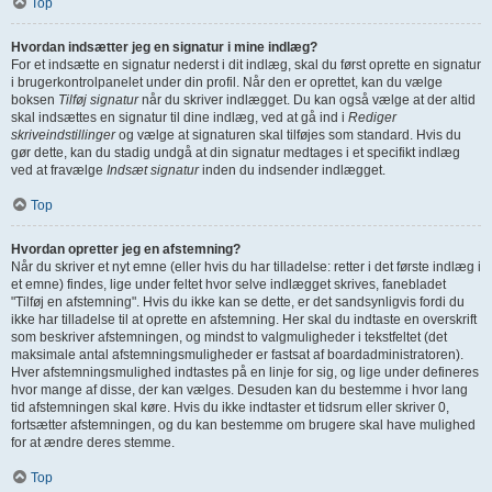
Top
Hvordan indsætter jeg en signatur i mine indlæg?
For et indsætte en signatur nederst i dit indlæg, skal du først oprette en signatur
i brugerkontrolpanelet under din profil. Når den er oprettet, kan du vælge
boksen
Tilføj signatur
når du skriver indlægget. Du kan også vælge at der altid
skal indsættes en signatur til dine indlæg, ved at gå ind i
Rediger
skriveindstillinger
og vælge at signaturen skal tilføjes som standard. Hvis du
gør dette, kan du stadig undgå at din signatur medtages i et specifikt indlæg
ved at fravælge
Indsæt signatur
inden du indsender indlægget.
Top
Hvordan opretter jeg en afstemning?
Når du skriver et nyt emne (eller hvis du har tilladelse: retter i det første indlæg i
et emne) findes, lige under feltet hvor selve indlægget skrives, fanebladet
"Tilføj en afstemning". Hvis du ikke kan se dette, er det sandsynligvis fordi du
ikke har tilladelse til at oprette en afstemning. Her skal du indtaste en overskrift
som beskriver afstemningen, og mindst to valgmuligheder i tekstfeltet (det
maksimale antal afstemningsmuligheder er fastsat af boardadministratoren).
Hver afstemningsmulighed indtastes på en linje for sig, og lige under defineres
hvor mange af disse, der kan vælges. Desuden kan du bestemme i hvor lang
tid afstemningen skal køre. Hvis du ikke indtaster et tidsrum eller skriver 0,
fortsætter afstemningen, og du kan bestemme om brugere skal have mulighed
for at ændre deres stemme.
Top