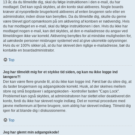
13 år, da du tilmeldte dig, skal du følge instruktionen i den e-mail, du har
modtaget. Det kan også skyldes, at din konto skal aktiveres. Nogle boards
kræver at nyoprettede brugerkonti aktiveres af enten brugeren selv eller en
administrator, inden disse kan benyttes. Da du tilmeldte dig, skulle du gerne
være blevet gjort opmærksom på om aktivering af kontoen er nødvendig. Hvis
du har modtaget en e-mail, skal du følge instruktionen i den. Hvis du ikke har
modtaget nogen e-mail, kan det skyldes, at den e-mailadresse du angav ved
tilmeldingen ikke var korrekt. Aktivering benyttes for at mindske muligheden for,
at uønskede personer misbruger systemet ved at give ukorrekte oplysninger.
Hvis du er 100% sikker på, at du har skrevet den rigtige e-mailadresse, bør du
kontakte en boardadministrator.
Top
Jeg har tilmeldt mig for et stykke tid siden, og kan nu ikke logge ind
længere?!
Der kan være flere grunde til, at du ikke kan logge ind. Først bør du sikre dig, at
du taster brugernavn og adgangskode korrekt. Husk, at der skelnes mellem
store og små bogstaver i adgangskoden - kontroller tasten "Caps Lock".
Problemet kan også skyldes, at administratoren har slettet eller deaktiveret din
konto, fordi du ikke har skrevet nogle indlæg. Det er normal procedure med
jævne mellemrum at fjerne brugere, som aldrig har skrevet indlæg. Tilmeld dig
igen for at blande dig i diskussionerne.
Top
Jeg har glemt min adgangskode!