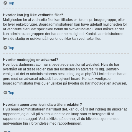
Top
Hvorfor kan jeg ikke vedhæfte filer?
Muligheden for at vedhæfte filer kan tillades pr. forum, pr. brugergruppe, eller
for hver enkelt bruger. Boardadministratoren kan have udeladt muligheden for
at vedhæfte filer i det specifikke forum du skriver indlæg i, eller måske er det
kun administratorgruppen der har denne mulighed. Kontakt administratoren
hvis du stadig er usikker på hvorfor du ikke kan vedhæfte filer.
Top
Hvorfor modtog jeg en advarsel?
Hver boardadministrator har sit eget regelsæt for sit websted. Hvis du har
overtrådt en af disse regler, kan der udstedes en advarsel til dig. Bemærk
venligst at det er administratorens beslutning, og at phpBB Limited intet har at
gøre med en advarsel udstedt fra et givent board. Kontakt venligst en
boardadministrator hvis du er usikker på hvorfor du har modtaget en advarsel.
Top
Hvordan rapporterer jeg indlæg til en redaktør?
Hvis boardadministratoren har tilladt det, kan du gå til det indlæg du ønsker at
rapportere, og du vil på siden kunne se en knap som er beregnet til at
rapportere indlægget. Ved at klikke på denne, vil du blive ledt gennem de
nødvendige trin i forbindelse med rapporteringen.