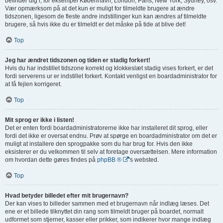
befinder dig i, for eksempel København, London, Paris, New York, Sydney, osv.
Vær opmærksom på at det kun er muligt for tilmeldte brugere at ændre
tidszonen, ligesom de fleste andre indstillinger kun kan ændres af tilmeldte
brugere, så hvis ikke du er tilmeldt er det måske på tide at blive det!
Top
Jeg har ændret tidszonen og tiden er stadig forkert!
Hvis du har indstillet tidszone korrekt og klokkeslæt stadig vises forkert, er det
fordi serverens ur er indstillet forkert. Kontakt venligst en boardadministrator for
at få fejlen korrigeret.
Top
Mit sprog er ikke i listen!
Det er enten fordi boardadministratorerne ikke har installeret dit sprog, eller
fordi det ikke er oversat endnu. Prøv at spørge en boardadministrator om det er
muligt at installere den sprogpakke som du har brug for. Hvis den ikke
eksisterer er du velkommen til selv at foretage oversættelsen. Mere information
om hvordan dette gøres findes på
phpBB ®
's websted.
Top
Hvad betyder billedet efter mit brugernavn?
Der kan vises to billeder sammen med et brugernavn når indlæg læses. Det
ene er et billede tilknyttet din rang som tilmeldt bruger på boardet, normalt
udformet som stjerner, kasser eller prikker, som indikerer hvor mange indlæg