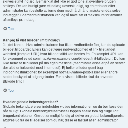
skrives et nyt indlæg. Bemærk at det ikke er god tone at overdrive brugen
smileys. De kan hurtigt gøre et indlæg uoverskueligt, og en redaktør eller
administrator kan beslutte at fjerne dem med hård hånd, måske endda selve
indlægget. Boardadministratoren kan også have sat et maksimum for antallet
af smileys pr. indlæg.
Top
Kan jeg få vist billeder i mit indlæg?
Ja, det kan du. Hvis administratoren har tilladt vedhæftede filer, kan du uploade
billedet til boardet. Ellers kan det være nødvendigt med et link til et andet
websted (komplet URL) hvor billedet altid kan hentes fra. En komplet URL kan
for eksempel se ud som http://www.example.com/billeder/mit-billede.gif. Du kan
ikke henvise til billeder på din egen maskine (medmindre disse er på en server
der altid er forbundet med Internettet). Ej heller billeder gemt bag
indlogningsfunktioner, for eksempel hotmail-/yahoo-postkasser eller andre
steder beskyttet af adgangskoder. For at vise et billede skal du anvende
BBkode [img].
Top
Hvad er globale bekendtgørelser?
Globale bekendtgørelser indeholder vigtige informationer, og du bør læse dem
når muligt. Globale bekendtgørelser vises i toppen af alle fora og tillige i dit
brugerkontrolpanel. Om det er muligt for dig at skrive en global bekendtgørelse
afgøres ud fra de tilladelser som du har, disse er fastsat af en administrator.