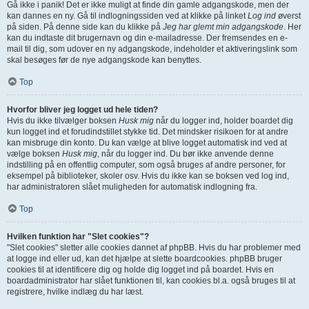
Gå ikke i panik! Det er ikke muligt at finde din gamle adgangskode, men der
kan dannes en ny. Gå til indlogningssiden ved at klikke på linket
Log ind
øverst
på siden. På denne side kan du klikke på
Jeg har glemt min adgangskode
. Her
kan du indtaste dit brugernavn og din e-mailadresse. Der fremsendes en e-
mail til dig, som udover en ny adgangskode, indeholder et aktiveringslink som
skal besøges før de nye adgangskode kan benyttes.
Top
Hvorfor bliver jeg logget ud hele tiden?
Hvis du ikke tilvælger boksen
Husk mig
når du logger ind, holder boardet dig
kun logget ind et forudindstillet stykke tid. Det mindsker risikoen for at andre
kan misbruge din konto. Du kan vælge at blive logget automatisk ind ved at
vælge boksen
Husk mig
, når du logger ind. Du bør ikke anvende denne
indstilling på en offentlig computer, som også bruges af andre personer, for
eksempel på biblioteker, skoler osv. Hvis du ikke kan se boksen ved log ind,
har administratoren slået muligheden for automatisk indlogning fra.
Top
Hvilken funktion har "Slet cookies"?
"Slet cookies" sletter alle cookies dannet af phpBB. Hvis du har problemer med
at logge ind eller ud, kan det hjælpe at slette boardcookies. phpBB bruger
cookies til at identificere dig og holde dig logget ind på boardet. Hvis en
boardadministrator har slået funktionen til, kan cookies bl.a. også bruges til at
registrere, hvilke indlæg du har læst.