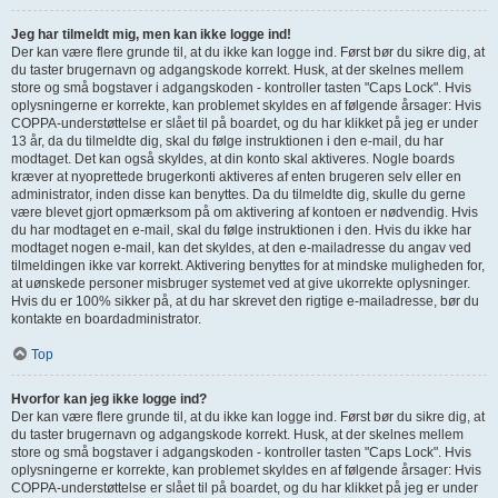
Jeg har tilmeldt mig, men kan ikke logge ind!
Der kan være flere grunde til, at du ikke kan logge ind. Først bør du sikre dig, at
du taster brugernavn og adgangskode korrekt. Husk, at der skelnes mellem
store og små bogstaver i adgangskoden - kontroller tasten "Caps Lock". Hvis
oplysningerne er korrekte, kan problemet skyldes en af følgende årsager: Hvis
COPPA-understøttelse er slået til på boardet, og du har klikket på jeg er under
13 år, da du tilmeldte dig, skal du følge instruktionen i den e-mail, du har
modtaget. Det kan også skyldes, at din konto skal aktiveres. Nogle boards
kræver at nyoprettede brugerkonti aktiveres af enten brugeren selv eller en
administrator, inden disse kan benyttes. Da du tilmeldte dig, skulle du gerne
være blevet gjort opmærksom på om aktivering af kontoen er nødvendig. Hvis
du har modtaget en e-mail, skal du følge instruktionen i den. Hvis du ikke har
modtaget nogen e-mail, kan det skyldes, at den e-mailadresse du angav ved
tilmeldingen ikke var korrekt. Aktivering benyttes for at mindske muligheden for,
at uønskede personer misbruger systemet ved at give ukorrekte oplysninger.
Hvis du er 100% sikker på, at du har skrevet den rigtige e-mailadresse, bør du
kontakte en boardadministrator.
Top
Hvorfor kan jeg ikke logge ind?
Der kan være flere grunde til, at du ikke kan logge ind. Først bør du sikre dig, at
du taster brugernavn og adgangskode korrekt. Husk, at der skelnes mellem
store og små bogstaver i adgangskoden - kontroller tasten "Caps Lock". Hvis
oplysningerne er korrekte, kan problemet skyldes en af følgende årsager: Hvis
COPPA-understøttelse er slået til på boardet, og du har klikket på jeg er under