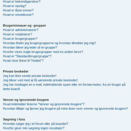
Hvad er bekendtgørelser?
Hvad er opslag?
Hvad er låste emner?
Hvad er emneikoner?
Brugerniveauer og -grupper
Hvad er administratorer?
Hvad er redaktører?
Hvad er brugergrupper?
Hvordan finder jeg brugergrupperne og hvordan tilmelder jeg mig?
Hvordan bliver jeg leder af en gruppe?
Hvorfor vises nogle brugergrupper med en anden farve?
Hvad er "Standardbrugergruppe"?
Hvad viser linket til "Holdet"?
Private beskeder
Jeg kan ikke sende private beskeder!
Jeg bliver ved med at få uønskede private beskeder!
Jeg har modtaget en e-mail, indeholdende spam eller en fornærmelse, fra en bruger på
dette board!
Venner og ignorerede brugere
Hvad indeholder listerne "Venner og ignorerede brugere"?
Hvordan tilføjer og fjerner jeg brugere på mine lister over venner og ignorerede brugere?
Søgning i fora
Hvordan søger jeg i et forum eller på boardet?
Hvorfor giver min søgning ingen resultater?