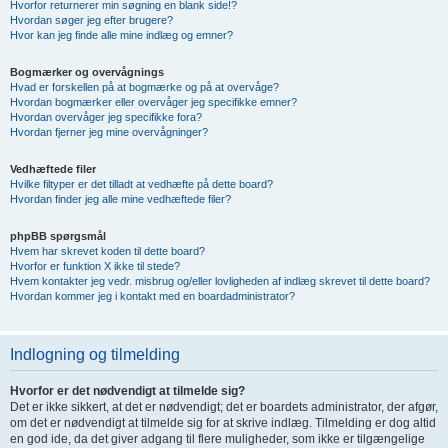
Hvorfor returnerer min søgning en blank side!?
Hvordan søger jeg efter brugere?
Hvor kan jeg finde alle mine indlæg og emner?
Bogmærker og overvågnings
Hvad er forskellen på at bogmærke og på at overvåge?
Hvordan bogmærker eller overvåger jeg specifikke emner?
Hvordan overvåger jeg specifikke fora?
Hvordan fjerner jeg mine overvågninger?
Vedhæftede filer
Hvilke filtyper er det tilladt at vedhæfte på dette board?
Hvordan finder jeg alle mine vedhæftede filer?
phpBB spørgsmål
Hvem har skrevet koden til dette board?
Hvorfor er funktion X ikke til stede?
Hvem kontakter jeg vedr. misbrug og/eller lovligheden af indlæg skrevet til dette board?
Hvordan kommer jeg i kontakt med en boardadministrator?
Indlogning og tilmelding
Hvorfor er det nødvendigt at tilmelde sig?
Det er ikke sikkert, at det er nødvendigt; det er boardets administrator, der afgør,
om det er nødvendigt at tilmelde sig for at skrive indlæg. Tilmelding er dog altid
en god ide, da det giver adgang til flere muligheder, som ikke er tilgængelige