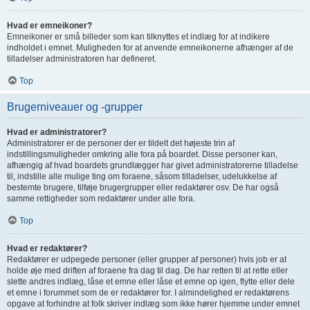
Hvad er emneikoner?
Emneikoner er små billeder som kan tilknyttes et indlæg for at indikere
indholdet i emnet. Muligheden for at anvende emneikonerne afhænger af de
tilladelser administratoren har defineret.
Top
Brugerniveauer og -grupper
Hvad er administratorer?
Administratorer er de personer der er tildelt det højeste trin af
indstillingsmuligheder omkring alle fora på boardet. Disse personer kan,
afhængig af hvad boardets grundlægger har givet administratorerne tilladelse
til, indstille alle mulige ting om foraene, såsom tilladelser, udelukkelse af
bestemte brugere, tilføje brugergrupper eller redaktører osv. De har også
samme rettigheder som redaktører under alle fora.
Top
Hvad er redaktører?
Redaktører er udpegede personer (eller grupper af personer) hvis job er at
holde øje med driften af foraene fra dag til dag. De har retten til at rette eller
slette andres indlæg, låse et emne eller låse et emne op igen, flytte eller dele
et emne i forummet som de er redaktører for. I almindelighed er redaktørens
opgave at forhindre at folk skriver indlæg som ikke hører hjemme under emnet