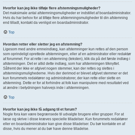
Hvorfor kan jeg ikke tilføje flere afstemningsmuligheder?
Det maksimale antal afstemningsmuligheder er indstillet af boardadministrator.
Hvis du har behov for at tilføje flere afstemningsmuligheder til din afstemning
end tilladt, kontakt da venligst en boardadministrator.
Top
Hvordan retter eller sletter jeg en afstemning?
Ligesom med andre emneindlæg, kan afstemninger kun rettes af den person
som oprindeligt oprettede afstemningen, eller af en administrator eller redaktør
af forummet. For at rette i en afstemning (teksten), klik da på det første indlæg i
afstemningen. Det er altid dette indlæg, som har afstemningen tilknyttet.
Såfremt der ikke er afgivet nogen stemmer, kan der rettes og slettes i
afstemningsmulighederne. Hvis der derimod er blevet afgivet stemmer er det
kun forummets redaktører og administratorer, der kan rette eller slette en
afstemning. Dette er for at forhindre at folk kan manipulere med resultatet ved
at ændre i betydningen halvvejs inde i afstemningen.
Top
Hvorfor kan jeg ikke få adgang til et forum?
Nogle fora kan være begrænsede til udvalgte brugere eller grupper. For at
læse og skrive i disse kræves specielle tilladelser. Kun forummets redaktører
eller en boardadministrator kan give disse tilladelser. Du bør kontakte en af
disse, hvis du mener at du bør have denne tilladelse.