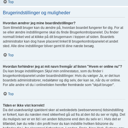
Top
Brugerindstillinger og muligheder
Hvordan ændrer jeg mine boardindstillinger?
Som tilmeldt bruger kan du ændre på, hvordan boardet fungerer for dig. For at
se eller ændre indstillingerne skal du finde Brugerkontrolpanelet. Du finder
normalt linket ved at klikke på dit brugernavn i toppen af siden. Boardets
administrator kan dog have placeret linket til brugerkontrolpanelet et andet
sted. Alle dine indstillinger bliver gemt til dine næste besøg.
Top
Hvordan forhindrer jeg at mit navn fremgår af listen "Hvem er online nu"?
Du kan bruge indstillingen
Skjul min onlinestatus
, som du finder i
brugerkontrolpanelet under boardindstillinger. Hvis du vælger
Ja
, er det kun
boardets administratorer, redaktører og dig selv, der kan se, når du er online.
For alle andre vil du i onlinelisten herefter fremtræde som "skjult bruger".
Top
Tiden er ikke vist korrekt!
Da det usædvanligt sjældent sker at webstedets (webserverens) tidsindstilling
er forkert, kan du næsten med sikkerhed gå ud fra at den tid du ser er rigtig. Det
du muligvis ser er en tid i en anden tidszone end den du selv er i. Hvis det er
tilfældet, bør du rette i din profil hvor du kan indstille hvilken tidszone du