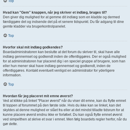
Top
Hvad kan "Gem" knappen, når jeg skriver et indlæg, bruges til?
Den giver dig mulighed for at gemme dit indlæg som en kladde og dermed
færdiggøre det og indsende det på et senere tidspunkt. Du får adgang til dine
gemte kladder via brugerkontrolpanelet.
Top
Hvorfor skal mit indlæg godkendes?
Boardadministratoren kan beslutte at det forum du skriver til, skal have alle
indlæg gennemset og godkendt inden de offentliggøres. Der er også mulighed
for at administratoren har placeret dig i en speciel gruppe af brugere, som han
eller hun mener skal have indlæg gennemset og godkendt, inden de
offentliggøres. Kontakt eventuelt venligst en administrator for yderligere
information.
Top
Hvordan får jeg placeret mit emne øverst?
Ved at klikke på linket "Placer øverst" når du viser dit emne, kan du flytte emnet
til toppen af forummet på den første side. Hvis du ikke kan se linket, kan det
skyldes at denne mulighed er slået fra eller at det mindst tilladte tidsrum for at
kunne placere øverst endnu ikke er forløbet. Du kan også flytte emnet øverst
ved simpelthen at skrive et svar i emnet. Men følg boardets regler herfor, når du
gør dette.