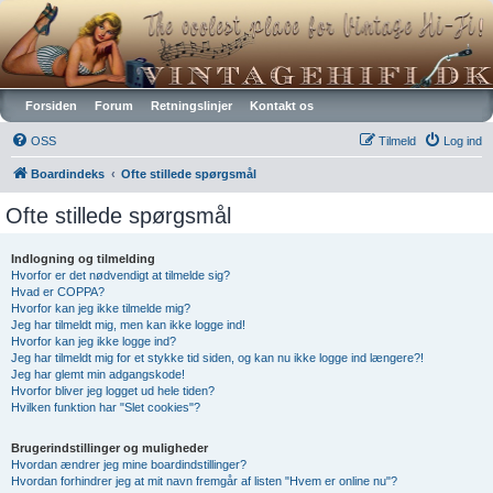
Vintagehifi.dk
Forsiden
Forum
Retningslinjer
Kontakt os
OSS
Tilmeld
Log ind
Boardindeks
Ofte stillede spørgsmål
Ofte stillede spørgsmål
Indlogning og tilmelding
Hvorfor er det nødvendigt at tilmelde sig?
Hvad er COPPA?
Hvorfor kan jeg ikke tilmelde mig?
Jeg har tilmeldt mig, men kan ikke logge ind!
Hvorfor kan jeg ikke logge ind?
Jeg har tilmeldt mig for et stykke tid siden, og kan nu ikke logge ind længere?!
Jeg har glemt min adgangskode!
Hvorfor bliver jeg logget ud hele tiden?
Hvilken funktion har "Slet cookies"?
Brugerindstillinger og muligheder
Hvordan ændrer jeg mine boardindstillinger?
Hvordan forhindrer jeg at mit navn fremgår af listen "Hvem er online nu"?