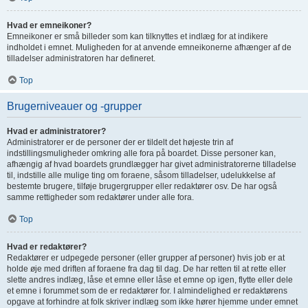
Hvad er emneikoner?
Emneikoner er små billeder som kan tilknyttes et indlæg for at indikere
indholdet i emnet. Muligheden for at anvende emneikonerne afhænger af de
tilladelser administratoren har defineret.
Top
Brugerniveauer og -grupper
Hvad er administratorer?
Administratorer er de personer der er tildelt det højeste trin af
indstillingsmuligheder omkring alle fora på boardet. Disse personer kan,
afhængig af hvad boardets grundlægger har givet administratorerne tilladelse
til, indstille alle mulige ting om foraene, såsom tilladelser, udelukkelse af
bestemte brugere, tilføje brugergrupper eller redaktører osv. De har også
samme rettigheder som redaktører under alle fora.
Top
Hvad er redaktører?
Redaktører er udpegede personer (eller grupper af personer) hvis job er at
holde øje med driften af foraene fra dag til dag. De har retten til at rette eller
slette andres indlæg, låse et emne eller låse et emne op igen, flytte eller dele
et emne i forummet som de er redaktører for. I almindelighed er redaktørens
opgave at forhindre at folk skriver indlæg som ikke hører hjemme under emnet