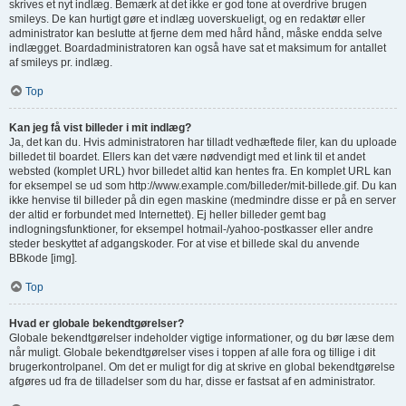
skrives et nyt indlæg. Bemærk at det ikke er god tone at overdrive brugen
smileys. De kan hurtigt gøre et indlæg uoverskueligt, og en redaktør eller
administrator kan beslutte at fjerne dem med hård hånd, måske endda selve
indlægget. Boardadministratoren kan også have sat et maksimum for antallet
af smileys pr. indlæg.
Top
Kan jeg få vist billeder i mit indlæg?
Ja, det kan du. Hvis administratoren har tilladt vedhæftede filer, kan du uploade
billedet til boardet. Ellers kan det være nødvendigt med et link til et andet
websted (komplet URL) hvor billedet altid kan hentes fra. En komplet URL kan
for eksempel se ud som http://www.example.com/billeder/mit-billede.gif. Du kan
ikke henvise til billeder på din egen maskine (medmindre disse er på en server
der altid er forbundet med Internettet). Ej heller billeder gemt bag
indlogningsfunktioner, for eksempel hotmail-/yahoo-postkasser eller andre
steder beskyttet af adgangskoder. For at vise et billede skal du anvende
BBkode [img].
Top
Hvad er globale bekendtgørelser?
Globale bekendtgørelser indeholder vigtige informationer, og du bør læse dem
når muligt. Globale bekendtgørelser vises i toppen af alle fora og tillige i dit
brugerkontrolpanel. Om det er muligt for dig at skrive en global bekendtgørelse
afgøres ud fra de tilladelser som du har, disse er fastsat af en administrator.