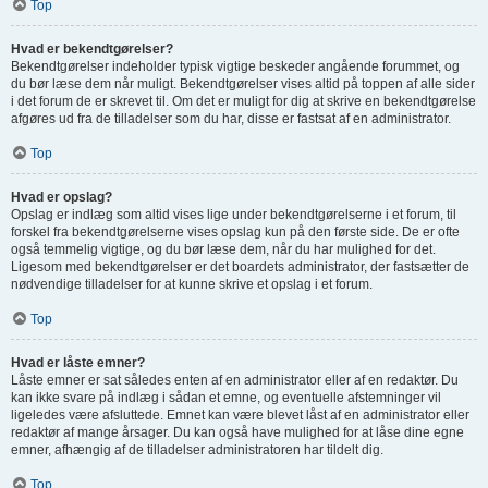
Top
Hvad er bekendtgørelser?
Bekendtgørelser indeholder typisk vigtige beskeder angående forummet, og
du bør læse dem når muligt. Bekendtgørelser vises altid på toppen af alle sider
i det forum de er skrevet til. Om det er muligt for dig at skrive en bekendtgørelse
afgøres ud fra de tilladelser som du har, disse er fastsat af en administrator.
Top
Hvad er opslag?
Opslag er indlæg som altid vises lige under bekendtgørelserne i et forum, til
forskel fra bekendtgørelserne vises opslag kun på den første side. De er ofte
også temmelig vigtige, og du bør læse dem, når du har mulighed for det.
Ligesom med bekendtgørelser er det boardets administrator, der fastsætter de
nødvendige tilladelser for at kunne skrive et opslag i et forum.
Top
Hvad er låste emner?
Låste emner er sat således enten af en administrator eller af en redaktør. Du
kan ikke svare på indlæg i sådan et emne, og eventuelle afstemninger vil
ligeledes være afsluttede. Emnet kan være blevet låst af en administrator eller
redaktør af mange årsager. Du kan også have mulighed for at låse dine egne
emner, afhængig af de tilladelser administratoren har tildelt dig.
Top