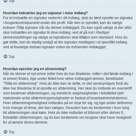
Top
Hvordan indsætter jeg en signatur i mine indlæg?
For et indsætte en signatur nederst i dit indlæg, skal du først oprette en signatur
i brugerkontrolpanelet under din profil. Når den er oprettet, kan du vælge
boksen
Tilføj signatur
når du skriver indlægget. Du kan også vælge at der altid
skal indsættes en signatur til dine indlæg, ved at gå ind i
Rediger
skriveindstillinger
og vælge at signaturen skal tilføjes som standard. Hvis du
gør dette, kan du stadig undgå at din signatur medtages i et specifikt indlæg
ved at fravælge
Indsæt signatur
inden du indsender indlægget.
Top
Hvordan opretter jeg en afstemning?
Når du skriver et nyt emne (eller hvis du har tilladelse: retter i det første indlæg i
et emne) findes, lige under feltet hvor selve indlægget skrives, fanebladet
"Tilføj en afstemning". Hvis du ikke kan se dette, er det sandsynligvis fordi du
ikke har tilladelse til at oprette en afstemning. Her skal du indtaste en overskrift
som beskriver afstemningen, og mindst to valgmuligheder i tekstfeltet (det
maksimale antal afstemningsmuligheder er fastsat af boardadministratoren).
Hver afstemningsmulighed indtastes på en linje for sig, og lige under defineres
hvor mange af disse, der kan vælges. Desuden kan du bestemme i hvor lang
tid afstemningen skal køre. Hvis du ikke indtaster et tidsrum eller skriver 0,
fortsætter afstemningen, og du kan bestemme om brugere skal have mulighed
for at ændre deres stemme.
Top