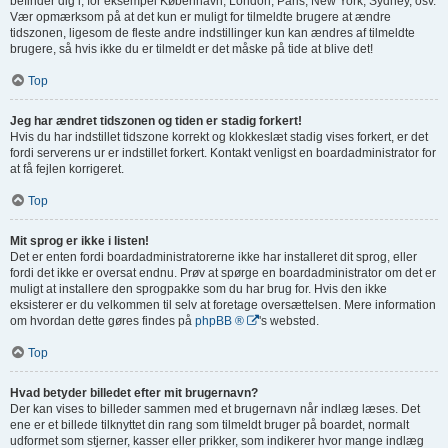
befinder dig i, for eksempel København, London, Paris, New York, Sydney, osv.
Vær opmærksom på at det kun er muligt for tilmeldte brugere at ændre
tidszonen, ligesom de fleste andre indstillinger kun kan ændres af tilmeldte
brugere, så hvis ikke du er tilmeldt er det måske på tide at blive det!
Top
Jeg har ændret tidszonen og tiden er stadig forkert!
Hvis du har indstillet tidszone korrekt og klokkeslæt stadig vises forkert, er det
fordi serverens ur er indstillet forkert. Kontakt venligst en boardadministrator for
at få fejlen korrigeret.
Top
Mit sprog er ikke i listen!
Det er enten fordi boardadministratorerne ikke har installeret dit sprog, eller
fordi det ikke er oversat endnu. Prøv at spørge en boardadministrator om det er
muligt at installere den sprogpakke som du har brug for. Hvis den ikke
eksisterer er du velkommen til selv at foretage oversættelsen. Mere information
om hvordan dette gøres findes på
phpBB ®
's websted.
Top
Hvad betyder billedet efter mit brugernavn?
Der kan vises to billeder sammen med et brugernavn når indlæg læses. Det
ene er et billede tilknyttet din rang som tilmeldt bruger på boardet, normalt
udformet som stjerner, kasser eller prikker, som indikerer hvor mange indlæg