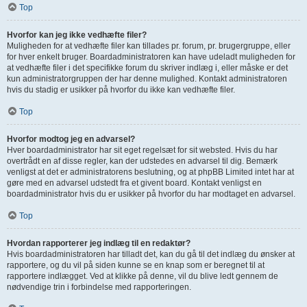
Top
Hvorfor kan jeg ikke vedhæfte filer?
Muligheden for at vedhæfte filer kan tillades pr. forum, pr. brugergruppe, eller
for hver enkelt bruger. Boardadministratoren kan have udeladt muligheden for
at vedhæfte filer i det specifikke forum du skriver indlæg i, eller måske er det
kun administratorgruppen der har denne mulighed. Kontakt administratoren
hvis du stadig er usikker på hvorfor du ikke kan vedhæfte filer.
Top
Hvorfor modtog jeg en advarsel?
Hver boardadministrator har sit eget regelsæt for sit websted. Hvis du har
overtrådt en af disse regler, kan der udstedes en advarsel til dig. Bemærk
venligst at det er administratorens beslutning, og at phpBB Limited intet har at
gøre med en advarsel udstedt fra et givent board. Kontakt venligst en
boardadministrator hvis du er usikker på hvorfor du har modtaget en advarsel.
Top
Hvordan rapporterer jeg indlæg til en redaktør?
Hvis boardadministratoren har tilladt det, kan du gå til det indlæg du ønsker at
rapportere, og du vil på siden kunne se en knap som er beregnet til at
rapportere indlægget. Ved at klikke på denne, vil du blive ledt gennem de
nødvendige trin i forbindelse med rapporteringen.