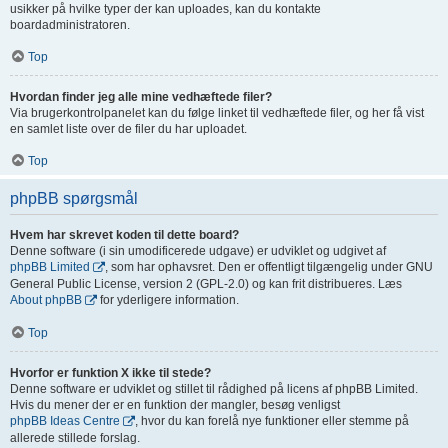
usikker på hvilke typer der kan uploades, kan du kontakte
boardadministratoren.
Top
Hvordan finder jeg alle mine vedhæftede filer?
Via brugerkontrolpanelet kan du følge linket til vedhæftede filer, og her få vist
en samlet liste over de filer du har uploadet.
Top
phpBB spørgsmål
Hvem har skrevet koden til dette board?
Denne software (i sin umodificerede udgave) er udviklet og udgivet af
phpBB Limited
, som har ophavsret. Den er offentligt tilgængelig under GNU
General Public License, version 2 (GPL-2.0) og kan frit distribueres. Læs
About phpBB
for yderligere information.
Top
Hvorfor er funktion X ikke til stede?
Denne software er udviklet og stillet til rådighed på licens af phpBB Limited.
Hvis du mener der er en funktion der mangler, besøg venligst
phpBB Ideas Centre
, hvor du kan forelå nye funktioner eller stemme på
allerede stillede forslag.