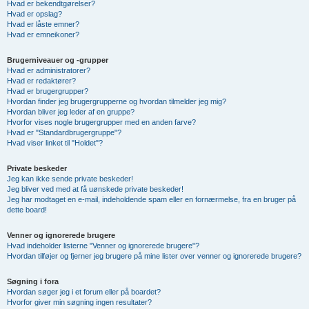
Hvad er bekendtgørelser?
Hvad er opslag?
Hvad er låste emner?
Hvad er emneikoner?
Brugerniveauer og -grupper
Hvad er administratorer?
Hvad er redaktører?
Hvad er brugergrupper?
Hvordan finder jeg brugergrupperne og hvordan tilmelder jeg mig?
Hvordan bliver jeg leder af en gruppe?
Hvorfor vises nogle brugergrupper med en anden farve?
Hvad er "Standardbrugergruppe"?
Hvad viser linket til "Holdet"?
Private beskeder
Jeg kan ikke sende private beskeder!
Jeg bliver ved med at få uønskede private beskeder!
Jeg har modtaget en e-mail, indeholdende spam eller en fornærmelse, fra en bruger på
dette board!
Venner og ignorerede brugere
Hvad indeholder listerne "Venner og ignorerede brugere"?
Hvordan tilføjer og fjerner jeg brugere på mine lister over venner og ignorerede brugere?
Søgning i fora
Hvordan søger jeg i et forum eller på boardet?
Hvorfor giver min søgning ingen resultater?