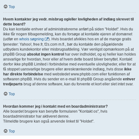
Top
Hvem kontakter jeg vedr. misbrug og/eller lovligheden af indlæg skrevet til
dette board?
Du kan kontakte enhver af administratorerne anført på siden "Holdet". Hvis du
ikke får nogen tilbagemelding, kan du forsøge at kontakte ejeren af domænet
(udfør en
whois søgning
). Hvis boardet afvikles hos en af de mange gratis
tjenester: Yahoo!, free.fr, f2s.com m.fl., bør du kontakte den pågældende
udbyders kundekontor eller misbrugsafdeling. Vær venligst opmærksom på at
phpBB Group
absolut ingen kontrol
har over indholdet, og ej heller kan holdes
ansvarlige for hvordan, hvor eller af hvem dette board bliver benyttet. Kontakt
derfor ikke phpBB Limited i forbindelse med eventuelle ulovligheder, eller for at
få stoppet uansvarlige brugere eller æreskrænkende indlæg, hvis disse
ikke
har direkte forbindelse
med webstedet www.phpbb.com eller funktionen af
softwaren phpBB. Hvis du sender en e-mail til phpBB Group angående
enhver
tredjeparts
brug af denne software, kan du forvente et kort eller slet intet svar.
Top
Hvordan kommer jeg i kontakt med en boardadministrator?
Alle boardet brugere kan benytte formularen "Kontakt os", hvis
boardadministrator har aktiveret denne.
Tilmeldte brugere kan også anvende linket til "Holdet".
Top