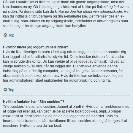
Gå ikke i panik! Det er ikke muligt at finde din gamle adgangskode, men der
kan dannes en ny. Gå til indlogningssiden ved at klikke på linket
Log ind
øverst
på siden. På denne side kan du klikke på
Jeg har glemt min adgangskode
. Her
kan du indtaste dit brugernavn og din e-mailadresse. Der fremsendes en e-
mail til dig, som udover en ny adgangskode, indeholder et aktiveringslink som
skal besøges før de nye adgangskode kan benyttes.
Top
Hvorfor bliver jeg logget ud hele tiden?
Hvis du ikke tilvælger boksen
Husk mig
når du logger ind, holder boardet dig
kun logget ind et forudindstillet stykke tid. Det mindsker risikoen for at andre
kan misbruge din konto. Du kan vælge at blive logget automatisk ind ved at
vælge boksen
Husk mig
, når du logger ind. Du bør ikke anvende denne
indstilling på en offentlig computer, som også bruges af andre personer, for
eksempel på biblioteker, skoler osv. Hvis du ikke kan se boksen ved log ind,
har administratoren slået muligheden for automatisk indlogning fra.
Top
Hvilken funktion har "Slet cookies"?
"Slet cookies" sletter alle cookies dannet af phpBB. Hvis du har problemer med
at logge ind eller ud, kan det hjælpe at slette boardcookies. phpBB bruger
cookies til at identificere dig og holde dig logget ind på boardet. Hvis en
boardadministrator har slået funktionen til, kan cookies bl.a. også bruges til at
registrere, hvilke indlæg du har læst.