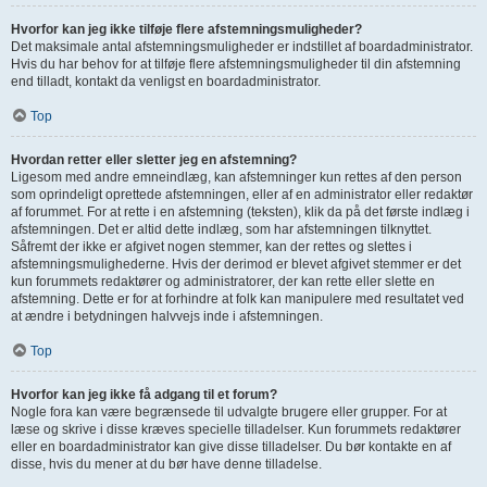
Hvorfor kan jeg ikke tilføje flere afstemningsmuligheder?
Det maksimale antal afstemningsmuligheder er indstillet af boardadministrator.
Hvis du har behov for at tilføje flere afstemningsmuligheder til din afstemning
end tilladt, kontakt da venligst en boardadministrator.
Top
Hvordan retter eller sletter jeg en afstemning?
Ligesom med andre emneindlæg, kan afstemninger kun rettes af den person
som oprindeligt oprettede afstemningen, eller af en administrator eller redaktør
af forummet. For at rette i en afstemning (teksten), klik da på det første indlæg i
afstemningen. Det er altid dette indlæg, som har afstemningen tilknyttet.
Såfremt der ikke er afgivet nogen stemmer, kan der rettes og slettes i
afstemningsmulighederne. Hvis der derimod er blevet afgivet stemmer er det
kun forummets redaktører og administratorer, der kan rette eller slette en
afstemning. Dette er for at forhindre at folk kan manipulere med resultatet ved
at ændre i betydningen halvvejs inde i afstemningen.
Top
Hvorfor kan jeg ikke få adgang til et forum?
Nogle fora kan være begrænsede til udvalgte brugere eller grupper. For at
læse og skrive i disse kræves specielle tilladelser. Kun forummets redaktører
eller en boardadministrator kan give disse tilladelser. Du bør kontakte en af
disse, hvis du mener at du bør have denne tilladelse.