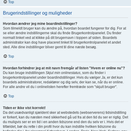
Top
Brugerindstillinger og muligheder
Hvordan ændrer jeg mine boardindstillinger?
Som tilmeldt bruger kan du ændre på, hvordan boardet fungerer for dig. For at
se eller ændre indstillingerne skal du finde Brugerkontrolpanelet. Du finder
normalt linket ved at klikke på dit brugernavn i toppen af siden. Boardets
administrator kan dog have placeret linket til brugerkontrolpanelet et andet
sted. Alle dine indstillinger bliver gemt til dine næste besøg.
Top
Hvordan forhindrer jeg at mit navn fremgår af listen "Hvem er online nu"?
Du kan bruge indstillingen
Skjul min onlinestatus
, som du finder i
brugerkontrolpanelet under boardindstillinger. Hvis du vælger
Ja
, er det kun
boardets administratorer, redaktører og dig selv, der kan se, når du er online.
For alle andre vil du i onlinelisten herefter fremtræde som "skjult bruger".
Top
Tiden er ikke vist korrekt!
Da det usædvanligt sjældent sker at webstedets (webserverens) tidsindstilling
er forkert, kan du næsten med sikkerhed gå ud fra at den tid du ser er rigtig. Det
du muligvis ser er en tid i en anden tidszone end den du selv er i. Hvis det er
tilfældet, bør du rette i din profil hvor du kan indstille hvilken tidszone du