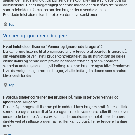
sender den slags indhold. Du bør sende en kopi af e-mailen til dette boards
administrator. Der er meget vigtigt at denne indeholder den såkaldte header,
som indeholder information om den bruger der afsendte e-mailen.
Boardadministratoren kan herefter vurdere evt. sanktioner.
Top
Venner og ignorerede brugere
Hvad indeholder listerne "Venner og ignorerede brugere"?
Du kan bruge listerne til at organisere andre brugere af boardet. Brugere på
din venneliste bliver listet i brugerkontrolpanelet, så du hurtigt kan se deres
onlinestatus og sende dem private beskeder. Afhængig af om boardets
skabelon understøtter dette, vil indlæg fra disse brugere også blive fremhævet.
Hvis du vælger at ignorere en bruger, vil alle indlæg fra denne som standard
blive skjult for dig.
Top
Hvordan tilføjer og fjerner jeg brugere på mine lister over venner og
ignorerede brugere?
Du kan føje brugere til listerne på to måder. I hver brugers profil findes et link
som kan bruges, enten til at føje brugeren til din venneliste, eller til listen over
ignorerede brugere. Alternativt kan du i brugerkontrolpanelet tilføje brugere
direkte ved at indtaste brugernavne. Her kan du også fjerne brugere fra dine
lister.