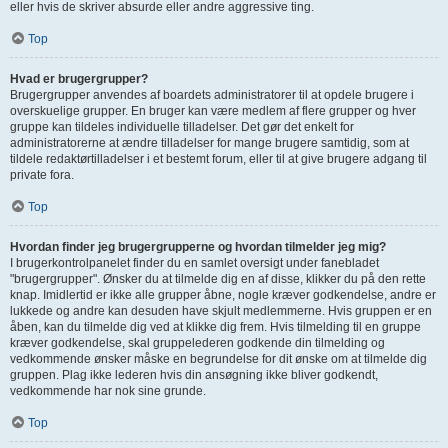
eller hvis de skriver absurde eller andre aggressive ting.
Top
Hvad er brugergrupper?
Brugergrupper anvendes af boardets administratorer til at opdele brugere i
overskuelige grupper. En bruger kan være medlem af flere grupper og hver
gruppe kan tildeles individuelle tilladelser. Det gør det enkelt for
administratorerne at ændre tilladelser for mange brugere samtidig, som at
tildele redaktørtilladelser i et bestemt forum, eller til at give brugere adgang til
private fora.
Top
Hvordan finder jeg brugergrupperne og hvordan tilmelder jeg mig?
I brugerkontrolpanelet finder du en samlet oversigt under fanebladet
"brugergrupper". Ønsker du at tilmelde dig en af disse, klikker du på den rette
knap. Imidlertid er ikke alle grupper åbne, nogle kræver godkendelse, andre er
lukkede og andre kan desuden have skjult medlemmerne. Hvis gruppen er en
åben, kan du tilmelde dig ved at klikke dig frem. Hvis tilmelding til en gruppe
kræver godkendelse, skal gruppelederen godkende din tilmelding og
vedkommende ønsker måske en begrundelse for dit ønske om at tilmelde dig
gruppen. Plag ikke lederen hvis din ansøgning ikke bliver godkendt,
vedkommende har nok sine grunde.
Top