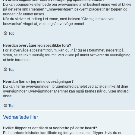
Du kan bogmærke eller bede om overvågning af et bestemt emne ved at klikke
på det rette link i menuen "Emneværktøjer", bekvemt placeret nær toppen og
bunden når emnet læses.
Når du skriver et indlæg i et emne, med boksen "Giv mig besked ved
besvarelse" vinget af, vil du også overvåge emnet.
Top
Hvordan overvåger jeg specifikke fora?
For at overvåge et bestemt forum, kan du, når du er i forummet, nederst på
siden, se et link "Overvåg forum". Ved klikke på linket aktiverer du overvågning
af hele forummet.
Top
Hvordan fjerner jeg mine overvågninger?
Du kan fjerne overvågninger i brugerkontrolpanelet ved at følge linket til dine
overvågninger. Overvågninger af emner kan også fjernes når du viser indlæg i
disse.
Top
Vedhæftede filer
Hvilke filtyper er det tilladt at vedhæfte på dette board?
En boardadministrator kan tillade og forbyde bestemte filtyper. Hvis du er