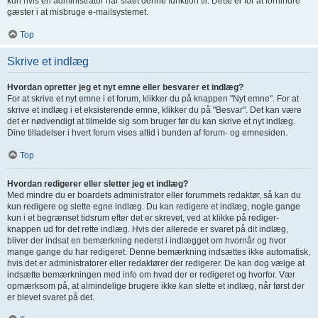
kun hvis en administrator har slået denne funktion til. Dette er for at forhindre
gæster i at misbruge e-mailsystemet.
Top
Skrive et indlæg
Hvordan opretter jeg et nyt emne eller besvarer et indlæg?
For at skrive et nyt emne i et forum, klikker du på knappen "Nyt emne". For at
skrive et indlæg i et eksisterende emne, klikker du på "Besvar". Det kan være
det er nødvendigt at tilmelde sig som bruger før du kan skrive et nyt indlæg.
Dine tilladelser i hvert forum vises altid i bunden af forum- og emnesiden.
Top
Hvordan redigerer eller sletter jeg et indlæg?
Med mindre du er boardets administrator eller forummets redaktør, så kan du
kun redigere og slette egne indlæg. Du kan redigere et indlæg, nogle gange
kun i et begrænset tidsrum efter det er skrevet, ved at klikke på rediger-
knappen ud for det rette indlæg. Hvis der allerede er svaret på dit indlæg,
bliver der indsat en bemærkning nederst i indlægget om hvornår og hvor
mange gange du har redigeret. Denne bemærkning indsættes ikke automatisk,
hvis det er administratorer eller redaktører der redigerer. De kan dog vælge at
indsætte bemærkningen med info om hvad der er redigeret og hvorfor. Vær
opmærksom på, at almindelige brugere ikke kan slette et indlæg, når først der
er blevet svaret på det.