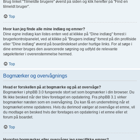
Brug linket "Tilmeldte brugere" øverst på siden og klik herefter på "Find en
tilmeldt bruger".
Top
Hvor kan jeg finde alle mine indlæg og emner?
Dine egne indlæg kan listes enten ved at klikke på "Dine indlæg" forrest i
brugerkontrolpanelet, ved at klikke på "Brugers indlæg" forrest på din profilside
eller "Dine indlæg" øverst på boardindekset under hurtige links. For at søge i
dine emner bruges den avancerede søgning og udfyld de relevante
søgekriterier i overenstemmelse hermed.
Top
Bogmærker og overvågnings
Hvad er forskellen på at bogmærke og på at overvåge?
Bogmærker i phpBB 3.0 fungerede stort set som bogmærker i din browser. Du
fik ikke besked når der blev foretaget en opdatering. Fra phpBB 3.1 virker
bogmærker næsten som en overvågning. Du kan få en underretning når et
bogmærket emne opdateres. Hvis du derimod vælger at overvåge et emne, vil
du modtage en besked hvis der foretages en opdatering i et emne eller et
forum på boardet.
Top
Hvordan bogmærker eller overvåger jeg specifikke emner?