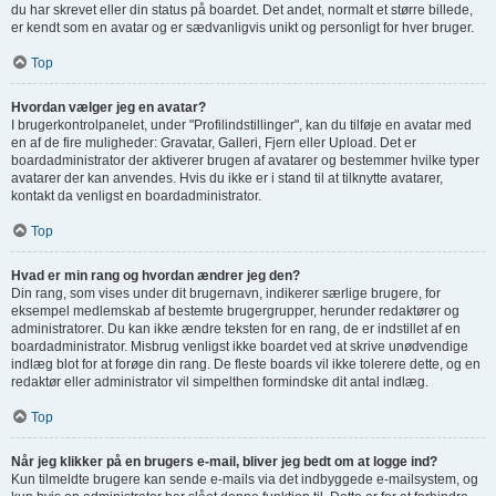
du har skrevet eller din status på boardet. Det andet, normalt et større billede,
er kendt som en avatar og er sædvanligvis unikt og personligt for hver bruger.
Top
Hvordan vælger jeg en avatar?
I brugerkontrolpanelet, under "Profilindstillinger", kan du tilføje en avatar med
en af de fire muligheder: Gravatar, Galleri, Fjern eller Upload. Det er
boardadministrator der aktiverer brugen af avatarer og bestemmer hvilke typer
avatarer der kan anvendes. Hvis du ikke er i stand til at tilknytte avatarer,
kontakt da venligst en boardadministrator.
Top
Hvad er min rang og hvordan ændrer jeg den?
Din rang, som vises under dit brugernavn, indikerer særlige brugere, for
eksempel medlemskab af bestemte brugergrupper, herunder redaktører og
administratorer. Du kan ikke ændre teksten for en rang, de er indstillet af en
boardadministrator. Misbrug venligst ikke boardet ved at skrive unødvendige
indlæg blot for at forøge din rang. De fleste boards vil ikke tolerere dette, og en
redaktør eller administrator vil simpelthen formindske dit antal indlæg.
Top
Når jeg klikker på en brugers e-mail, bliver jeg bedt om at logge ind?
Kun tilmeldte brugere kan sende e-mails via det indbyggede e-mailsystem, og