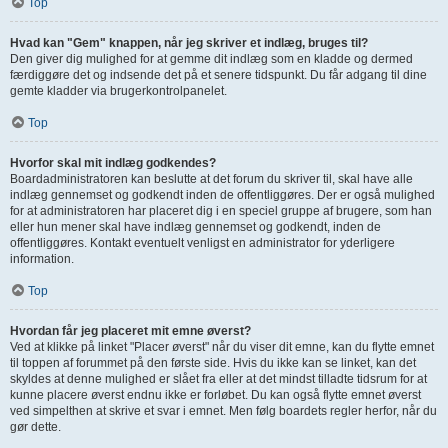
Top
Hvad kan "Gem" knappen, når jeg skriver et indlæg, bruges til?
Den giver dig mulighed for at gemme dit indlæg som en kladde og dermed
færdiggøre det og indsende det på et senere tidspunkt. Du får adgang til dine
gemte kladder via brugerkontrolpanelet.
Top
Hvorfor skal mit indlæg godkendes?
Boardadministratoren kan beslutte at det forum du skriver til, skal have alle
indlæg gennemset og godkendt inden de offentliggøres. Der er også mulighed
for at administratoren har placeret dig i en speciel gruppe af brugere, som han
eller hun mener skal have indlæg gennemset og godkendt, inden de
offentliggøres. Kontakt eventuelt venligst en administrator for yderligere
information.
Top
Hvordan får jeg placeret mit emne øverst?
Ved at klikke på linket "Placer øverst" når du viser dit emne, kan du flytte emnet
til toppen af forummet på den første side. Hvis du ikke kan se linket, kan det
skyldes at denne mulighed er slået fra eller at det mindst tilladte tidsrum for at
kunne placere øverst endnu ikke er forløbet. Du kan også flytte emnet øverst
ved simpelthen at skrive et svar i emnet. Men følg boardets regler herfor, når du
gør dette.