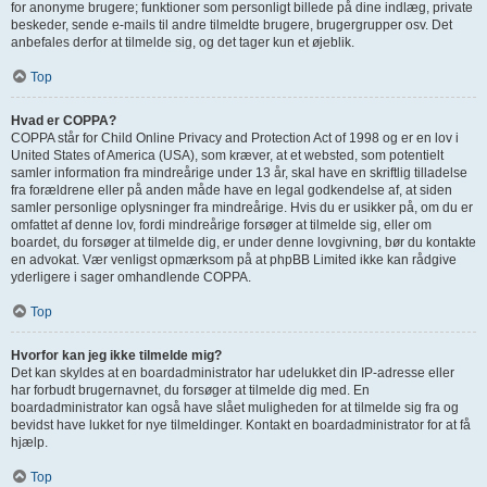
for anonyme brugere; funktioner som personligt billede på dine indlæg, private
beskeder, sende e-mails til andre tilmeldte brugere, brugergrupper osv. Det
anbefales derfor at tilmelde sig, og det tager kun et øjeblik.
Top
Hvad er COPPA?
COPPA står for Child Online Privacy and Protection Act of 1998 og er en lov i
United States of America (USA), som kræver, at et websted, som potentielt
samler information fra mindreårige under 13 år, skal have en skriftlig tilladelse
fra forældrene eller på anden måde have en legal godkendelse af, at siden
samler personlige oplysninger fra mindreårige. Hvis du er usikker på, om du er
omfattet af denne lov, fordi mindreårige forsøger at tilmelde sig, eller om
boardet, du forsøger at tilmelde dig, er under denne lovgivning, bør du kontakte
en advokat. Vær venligst opmærksom på at phpBB Limited ikke kan rådgive
yderligere i sager omhandlende COPPA.
Top
Hvorfor kan jeg ikke tilmelde mig?
Det kan skyldes at en boardadministrator har udelukket din IP-adresse eller
har forbudt brugernavnet, du forsøger at tilmelde dig med. En
boardadministrator kan også have slået muligheden for at tilmelde sig fra og
bevidst have lukket for nye tilmeldinger. Kontakt en boardadministrator for at få
hjælp.
Top