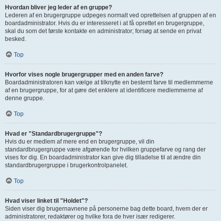
Hvordan bliver jeg leder af en gruppe?
Lederen af en brugergruppe udpeges normalt ved oprettelsen af gruppen af en
boardadministrator. Hvis du er interesseret i at få oprettet en brugergruppe,
skal du som det første kontakte en administrator; forsøg at sende en privat
besked.
Top
Hvorfor vises nogle brugergrupper med en anden farve?
Boardadministratoren kan vælge at tilknytte en bestemt farve til medlemmerne
af en brugergruppe, for at gøre det enklere at identificere medlemmerne af
denne gruppe.
Top
Hvad er "Standardbrugergruppe"?
Hvis du er medlem af mere end en brugergruppe, vil din
standardbrugergruppe være afgørende for hvilken gruppefarve og rang der
vises for dig. En boardadministrator kan give dig tilladelse til at ændre din
standardbrugergruppe i brugerkontrolpanelet.
Top
Hvad viser linket til "Holdet"?
Siden viser dig brugernavnene på personerne bag dette board, hvem der er
administratorer, redaktører og hvilke fora de hver især redigerer.