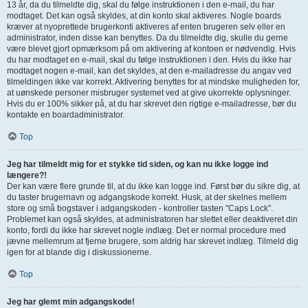
13 år, da du tilmeldte dig, skal du følge instruktionen i den e-mail, du har
modtaget. Det kan også skyldes, at din konto skal aktiveres. Nogle boards
kræver at nyoprettede brugerkonti aktiveres af enten brugeren selv eller en
administrator, inden disse kan benyttes. Da du tilmeldte dig, skulle du gerne
være blevet gjort opmærksom på om aktivering af kontoen er nødvendig. Hvis
du har modtaget en e-mail, skal du følge instruktionen i den. Hvis du ikke har
modtaget nogen e-mail, kan det skyldes, at den e-mailadresse du angav ved
tilmeldingen ikke var korrekt. Aktivering benyttes for at mindske muligheden for,
at uønskede personer misbruger systemet ved at give ukorrekte oplysninger.
Hvis du er 100% sikker på, at du har skrevet den rigtige e-mailadresse, bør du
kontakte en boardadministrator.
Top
Jeg har tilmeldt mig for et stykke tid siden, og kan nu ikke logge ind
længere?!
Der kan være flere grunde til, at du ikke kan logge ind. Først bør du sikre dig, at
du taster brugernavn og adgangskode korrekt. Husk, at der skelnes mellem
store og små bogstaver i adgangskoden - kontroller tasten "Caps Lock".
Problemet kan også skyldes, at administratoren har slettet eller deaktiveret din
konto, fordi du ikke har skrevet nogle indlæg. Det er normal procedure med
jævne mellemrum at fjerne brugere, som aldrig har skrevet indlæg. Tilmeld dig
igen for at blande dig i diskussionerne.
Top
Jeg har glemt min adgangskode!