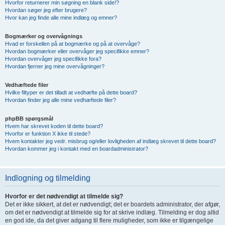
Hvorfor returnerer min søgning en blank side!?
Hvordan søger jeg efter brugere?
Hvor kan jeg finde alle mine indlæg og emner?
Bogmærker og overvågnings
Hvad er forskellen på at bogmærke og på at overvåge?
Hvordan bogmærker eller overvåger jeg specifikke emner?
Hvordan overvåger jeg specifikke fora?
Hvordan fjerner jeg mine overvågninger?
Vedhæftede filer
Hvilke filtyper er det tilladt at vedhæfte på dette board?
Hvordan finder jeg alle mine vedhæftede filer?
phpBB spørgsmål
Hvem har skrevet koden til dette board?
Hvorfor er funktion X ikke til stede?
Hvem kontakter jeg vedr. misbrug og/eller lovligheden af indlæg skrevet til dette board?
Hvordan kommer jeg i kontakt med en boardadministrator?
Indlogning og tilmelding
Hvorfor er det nødvendigt at tilmelde sig?
Det er ikke sikkert, at det er nødvendigt; det er boardets administrator, der afgør,
om det er nødvendigt at tilmelde sig for at skrive indlæg. Tilmelding er dog altid
en god ide, da det giver adgang til flere muligheder, som ikke er tilgængelige