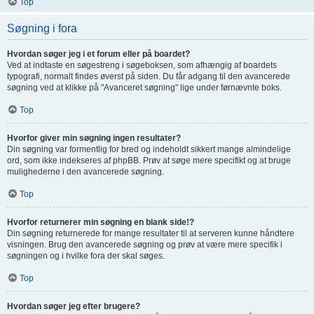
Top
Søgning i fora
Hvordan søger jeg i et forum eller på boardet?
Ved at indtaste en søgestreng i søgeboksen, som afhængig af boardets
typografi, normalt findes øverst på siden. Du får adgang til den avancerede
søgning ved at klikke på "Avanceret søgning" lige under førnævnte boks.
Top
Hvorfor giver min søgning ingen resultater?
Din søgning var formentlig for bred og indeholdt sikkert mange almindelige
ord, som ikke indekseres af phpBB. Prøv at søge mere specifikt og at bruge
mulighederne i den avancerede søgning.
Top
Hvorfor returnerer min søgning en blank side!?
Din søgning returnerede for mange resultater til at serveren kunne håndtere
visningen. Brug den avancerede søgning og prøv at være mere specifik i
søgningen og i hvilke fora der skal søges.
Top
Hvordan søger jeg efter brugere?