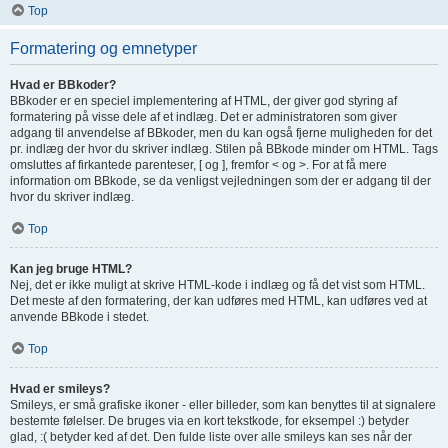
Top
Formatering og emnetyper
Hvad er BBkoder?
BBkoder er en speciel implementering af HTML, der giver god styring af
formatering på visse dele af et indlæg. Det er administratoren som giver
adgang til anvendelse af BBkoder, men du kan også fjerne muligheden for det
pr. indlæg der hvor du skriver indlæg. Stilen på BBkode minder om HTML. Tags
omsluttes af firkantede parenteser, [ og ], fremfor < og >. For at få mere
information om BBkode, se da venligst vejledningen som der er adgang til der
hvor du skriver indlæg.
Top
Kan jeg bruge HTML?
Nej, det er ikke muligt at skrive HTML-kode i indlæg og få det vist som HTML.
Det meste af den formatering, der kan udføres med HTML, kan udføres ved at
anvende BBkode i stedet.
Top
Hvad er smileys?
Smileys, er små grafiske ikoner - eller billeder, som kan benyttes til at signalere
bestemte følelser. De bruges via en kort tekstkode, for eksempel :) betyder
glad, :( betyder ked af det. Den fulde liste over alle smileys kan ses når der