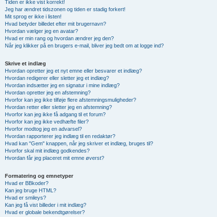
Tiden er ikke vist korrekt!
Jeg har ændret tidszonen og tiden er stadig forkert!
Mit sprog er ikke i listen!
Hvad betyder billedet efter mit brugernavn?
Hvordan vælger jeg en avatar?
Hvad er min rang og hvordan ændrer jeg den?
Når jeg klikker på en brugers e-mail, bliver jeg bedt om at logge ind?
Skrive et indlæg
Hvordan opretter jeg et nyt emne eller besvarer et indlæg?
Hvordan redigerer eller sletter jeg et indlæg?
Hvordan indsætter jeg en signatur i mine indlæg?
Hvordan opretter jeg en afstemning?
Hvorfor kan jeg ikke tilføje flere afstemningsmuligheder?
Hvordan retter eller sletter jeg en afstemning?
Hvorfor kan jeg ikke få adgang til et forum?
Hvorfor kan jeg ikke vedhæfte filer?
Hvorfor modtog jeg en advarsel?
Hvordan rapporterer jeg indlæg til en redaktør?
Hvad kan "Gem" knappen, når jeg skriver et indlæg, bruges til?
Hvorfor skal mit indlæg godkendes?
Hvordan får jeg placeret mit emne øverst?
Formatering og emnetyper
Hvad er BBkoder?
Kan jeg bruge HTML?
Hvad er smileys?
Kan jeg få vist billeder i mit indlæg?
Hvad er globale bekendtgørelser?