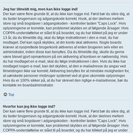
Jeg har tilmeldt mig, men kan ikke logge ind!
Der kan være flere grunde til, at du ikke kan logge ind. Først bør du sikre dig, at
du taster brugernavn og adgangskode korrekt. Husk, at der skelnes mellem
store og små bogstaver i adgangskoden - kontroller tasten "Caps Lock". Hvis
oplysningerne er korrekte, kan problemet skyldes en af følgende årsager: Hvis
COPPA-understøttelse er slået til på boardet, og du har klikket på jeg er under
13 år, da du tilmeldte dig, skal du følge instruktionen i den e-mail, du har
modtaget. Det kan også skyldes, at din konto skal aktiveres. Nogle boards
kræver at nyoprettede brugerkonti aktiveres af enten brugeren selv eller en
administrator, inden disse kan benyttes. Da du tilmeldte dig, skulle du gerne
være blevet gjort opmærksom på om aktivering af kontoen er nødvendig. Hvis
du har modtaget en e-mail, skal du følge instruktionen i den. Hvis du ikke har
modtaget nogen e-mail, kan det skyldes, at den e-mailadresse du angav ved
tilmeldingen ikke var korrekt. Aktivering benyttes for at mindske muligheden for,
at uønskede personer misbruger systemet ved at give ukorrekte oplysninger.
Hvis du er 100% sikker på, at du har skrevet den rigtige e-mailadresse, bør du
kontakte en boardadministrator.
Top
Hvorfor kan jeg ikke logge ind?
Der kan være flere grunde til, at du ikke kan logge ind. Først bør du sikre dig, at
du taster brugernavn og adgangskode korrekt. Husk, at der skelnes mellem
store og små bogstaver i adgangskoden - kontroller tasten "Caps Lock". Hvis
oplysningerne er korrekte, kan problemet skyldes en af følgende årsager: Hvis
COPPA-understøttelse er slået til på boardet, og du har klikket på jeg er under