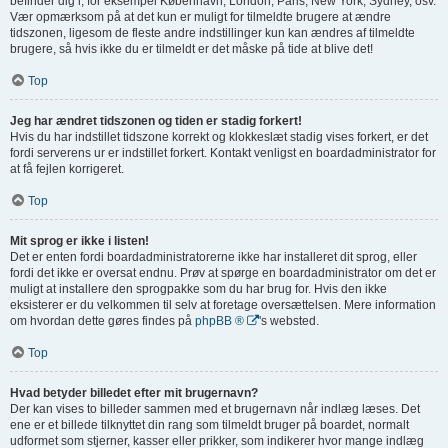
befinder dig i, for eksempel København, London, Paris, New York, Sydney, osv.
Vær opmærksom på at det kun er muligt for tilmeldte brugere at ændre
tidszonen, ligesom de fleste andre indstillinger kun kan ændres af tilmeldte
brugere, så hvis ikke du er tilmeldt er det måske på tide at blive det!
Top
Jeg har ændret tidszonen og tiden er stadig forkert!
Hvis du har indstillet tidszone korrekt og klokkeslæt stadig vises forkert, er det
fordi serverens ur er indstillet forkert. Kontakt venligst en boardadministrator for
at få fejlen korrigeret.
Top
Mit sprog er ikke i listen!
Det er enten fordi boardadministratorerne ikke har installeret dit sprog, eller
fordi det ikke er oversat endnu. Prøv at spørge en boardadministrator om det er
muligt at installere den sprogpakke som du har brug for. Hvis den ikke
eksisterer er du velkommen til selv at foretage oversættelsen. Mere information
om hvordan dette gøres findes på
phpBB ®
's websted.
Top
Hvad betyder billedet efter mit brugernavn?
Der kan vises to billeder sammen med et brugernavn når indlæg læses. Det
ene er et billede tilknyttet din rang som tilmeldt bruger på boardet, normalt
udformet som stjerner, kasser eller prikker, som indikerer hvor mange indlæg