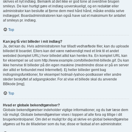
skrives et nyt indlæg. Bemærk at det ikke er god tone at overdrive brugen
smileys. De kan hurtigt gøre et indlæg uoverskueligt, og en redaktør eller
administrator kan beslutte at fjerne dem med hård hånd, måske endda selve
indlægget. Boardadministratoren kan også have sat et maksimum for antallet
af smileys pr. indlæg.
Top
Kan jeg få vist billeder i mit indlæg?
Ja, det kan du. Hvis administratoren har tilladt vedhæftede filer, kan du uploade
billedet til boardet. Ellers kan det være nødvendigt med et link til et andet
websted (komplet URL) hvor billedet altid kan hentes fra. En komplet URL kan
for eksempel se ud som http://www.example.com/billeder/mit-billede.gif. Du kan
ikke henvise til billeder på din egen maskine (medmindre disse er på en server
der altid er forbundet med Internettet). Ej heller billeder gemt bag
indlogningsfunktioner, for eksempel hotmail-/yahoo-postkasser eller andre
steder beskyttet af adgangskoder. For at vise et billede skal du anvende
BBkode [img].
Top
Hvad er globale bekendtgørelser?
Globale bekendtgørelser indeholder vigtige informationer, og du bør læse dem
når muligt. Globale bekendtgørelser vises i toppen af alle fora og tillige i dit
brugerkontrolpanel. Om det er muligt for dig at skrive en global bekendtgørelse
afgøres ud fra de tilladelser som du har, disse er fastsat af en administrator.