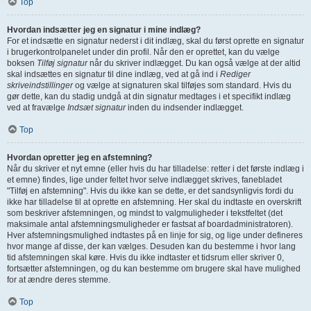
Top
Hvordan indsætter jeg en signatur i mine indlæg?
For et indsætte en signatur nederst i dit indlæg, skal du først oprette en signatur
i brugerkontrolpanelet under din profil. Når den er oprettet, kan du vælge
boksen
Tilføj signatur
når du skriver indlægget. Du kan også vælge at der altid
skal indsættes en signatur til dine indlæg, ved at gå ind i
Rediger
skriveindstillinger
og vælge at signaturen skal tilføjes som standard. Hvis du
gør dette, kan du stadig undgå at din signatur medtages i et specifikt indlæg
ved at fravælge
Indsæt signatur
inden du indsender indlægget.
Top
Hvordan opretter jeg en afstemning?
Når du skriver et nyt emne (eller hvis du har tilladelse: retter i det første indlæg i
et emne) findes, lige under feltet hvor selve indlægget skrives, fanebladet
"Tilføj en afstemning". Hvis du ikke kan se dette, er det sandsynligvis fordi du
ikke har tilladelse til at oprette en afstemning. Her skal du indtaste en overskrift
som beskriver afstemningen, og mindst to valgmuligheder i tekstfeltet (det
maksimale antal afstemningsmuligheder er fastsat af boardadministratoren).
Hver afstemningsmulighed indtastes på en linje for sig, og lige under defineres
hvor mange af disse, der kan vælges. Desuden kan du bestemme i hvor lang
tid afstemningen skal køre. Hvis du ikke indtaster et tidsrum eller skriver 0,
fortsætter afstemningen, og du kan bestemme om brugere skal have mulighed
for at ændre deres stemme.
Top