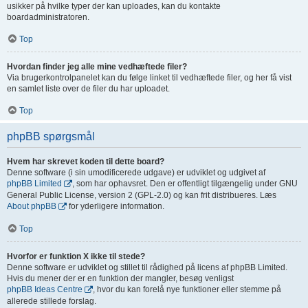
usikker på hvilke typer der kan uploades, kan du kontakte
boardadministratoren.
Top
Hvordan finder jeg alle mine vedhæftede filer?
Via brugerkontrolpanelet kan du følge linket til vedhæftede filer, og her få vist
en samlet liste over de filer du har uploadet.
Top
phpBB spørgsmål
Hvem har skrevet koden til dette board?
Denne software (i sin umodificerede udgave) er udviklet og udgivet af
phpBB Limited
, som har ophavsret. Den er offentligt tilgængelig under GNU
General Public License, version 2 (GPL-2.0) og kan frit distribueres. Læs
About phpBB
for yderligere information.
Top
Hvorfor er funktion X ikke til stede?
Denne software er udviklet og stillet til rådighed på licens af phpBB Limited.
Hvis du mener der er en funktion der mangler, besøg venligst
phpBB Ideas Centre
, hvor du kan forelå nye funktioner eller stemme på
allerede stillede forslag.