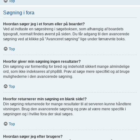
Top
Søgning i fora
Hvordan søger jeg i et forum eller på boardet?
Ved at indtaste en søgestreng i søgeboksen, som afhængig af boardets
typografi, normalt findes øverst på siden. Du får adgang til den avancerede
søgning ved at klikke på "Avanceret søgning" lige under førnævnte boks.
Top
Hvorfor giver min søgning ingen resultater?
Din søgning var formentlig for bred og indeholdt sikkert mange almindelige
ord, som ikke indekseres af phpBB. Prøv at søge mere specifikt og at bruge
mulighederne i den avancerede søgning.
Top
Hvorfor returnerer min søgning en blank side!?
Din søgning returnerede for mange resultater til at serveren kunne håndtere
visningen. Brug den avancerede søgning og prøv at være mere specifik i
søgningen og i hvilke fora der skal søges.
Top
Hvordan søger jeg efter brugere?