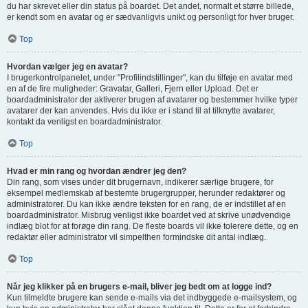
du har skrevet eller din status på boardet. Det andet, normalt et større billede,
er kendt som en avatar og er sædvanligvis unikt og personligt for hver bruger.
Top
Hvordan vælger jeg en avatar?
I brugerkontrolpanelet, under "Profilindstillinger", kan du tilføje en avatar med
en af de fire muligheder: Gravatar, Galleri, Fjern eller Upload. Det er
boardadministrator der aktiverer brugen af avatarer og bestemmer hvilke typer
avatarer der kan anvendes. Hvis du ikke er i stand til at tilknytte avatarer,
kontakt da venligst en boardadministrator.
Top
Hvad er min rang og hvordan ændrer jeg den?
Din rang, som vises under dit brugernavn, indikerer særlige brugere, for
eksempel medlemskab af bestemte brugergrupper, herunder redaktører og
administratorer. Du kan ikke ændre teksten for en rang, de er indstillet af en
boardadministrator. Misbrug venligst ikke boardet ved at skrive unødvendige
indlæg blot for at forøge din rang. De fleste boards vil ikke tolerere dette, og en
redaktør eller administrator vil simpelthen formindske dit antal indlæg.
Top
Når jeg klikker på en brugers e-mail, bliver jeg bedt om at logge ind?
Kun tilmeldte brugere kan sende e-mails via det indbyggede e-mailsystem, og