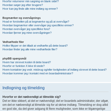
Hvorfor returnerer min søgning en blank side!?
Hvordan søger jeg efter brugere?
Hvor kan jeg finde alle mine indlæg og emner?
Bogmærker og overvågnings
Hvad er forskellen på at bogmærke og på at overvåge?
Hvordan bogmærker eller overvåger jeg specifikke emner?
Hvordan overvåger jeg specifikke fora?
Hvordan fjerner jeg mine overvågninger?
Vedhæftede filer
Hvilke filtyper er det tilladt at vedhæfte på dette board?
Hvordan finder jeg alle mine vedhæftede filer?
phpBB spørgsmål
Hvem har skrevet koden til dette board?
Hvorfor er funktion X ikke til stede?
Hvem kontakter jeg vedr. misbrug og/eller lovligheden af indlæg skrevet til dette board?
Hvordan kommer jeg i kontakt med en boardadministrator?
Indlogning og tilmelding
Hvorfor er det nødvendigt at tilmelde sig?
Det er ikke sikkert, at det er nødvendigt; det er boardets administrator, der afgør,
om det er nødvendigt at tilmelde sig for at skrive indlæg. Tilmelding er dog altid
en god ide, da det giver adgang til flere muligheder, som ikke er tilgængelige