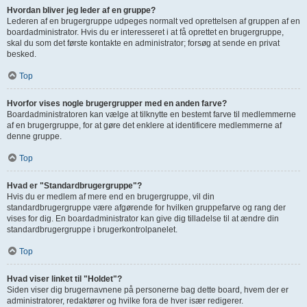
Hvordan bliver jeg leder af en gruppe?
Lederen af en brugergruppe udpeges normalt ved oprettelsen af gruppen af en
boardadministrator. Hvis du er interesseret i at få oprettet en brugergruppe,
skal du som det første kontakte en administrator; forsøg at sende en privat
besked.
Top
Hvorfor vises nogle brugergrupper med en anden farve?
Boardadministratoren kan vælge at tilknytte en bestemt farve til medlemmerne
af en brugergruppe, for at gøre det enklere at identificere medlemmerne af
denne gruppe.
Top
Hvad er "Standardbrugergruppe"?
Hvis du er medlem af mere end en brugergruppe, vil din
standardbrugergruppe være afgørende for hvilken gruppefarve og rang der
vises for dig. En boardadministrator kan give dig tilladelse til at ændre din
standardbrugergruppe i brugerkontrolpanelet.
Top
Hvad viser linket til "Holdet"?
Siden viser dig brugernavnene på personerne bag dette board, hvem der er
administratorer, redaktører og hvilke fora de hver især redigerer.