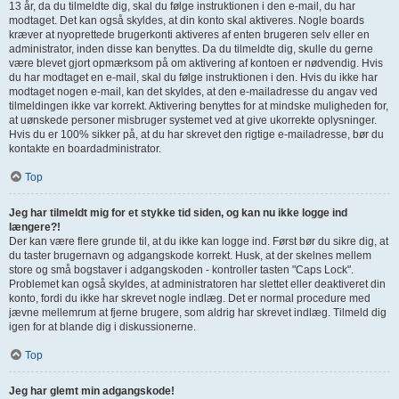
13 år, da du tilmeldte dig, skal du følge instruktionen i den e-mail, du har
modtaget. Det kan også skyldes, at din konto skal aktiveres. Nogle boards
kræver at nyoprettede brugerkonti aktiveres af enten brugeren selv eller en
administrator, inden disse kan benyttes. Da du tilmeldte dig, skulle du gerne
være blevet gjort opmærksom på om aktivering af kontoen er nødvendig. Hvis
du har modtaget en e-mail, skal du følge instruktionen i den. Hvis du ikke har
modtaget nogen e-mail, kan det skyldes, at den e-mailadresse du angav ved
tilmeldingen ikke var korrekt. Aktivering benyttes for at mindske muligheden for,
at uønskede personer misbruger systemet ved at give ukorrekte oplysninger.
Hvis du er 100% sikker på, at du har skrevet den rigtige e-mailadresse, bør du
kontakte en boardadministrator.
Top
Jeg har tilmeldt mig for et stykke tid siden, og kan nu ikke logge ind
længere?!
Der kan være flere grunde til, at du ikke kan logge ind. Først bør du sikre dig, at
du taster brugernavn og adgangskode korrekt. Husk, at der skelnes mellem
store og små bogstaver i adgangskoden - kontroller tasten "Caps Lock".
Problemet kan også skyldes, at administratoren har slettet eller deaktiveret din
konto, fordi du ikke har skrevet nogle indlæg. Det er normal procedure med
jævne mellemrum at fjerne brugere, som aldrig har skrevet indlæg. Tilmeld dig
igen for at blande dig i diskussionerne.
Top
Jeg har glemt min adgangskode!