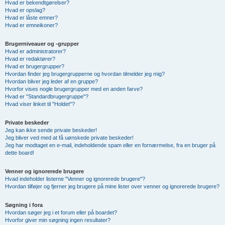
Hvad er bekendtgørelser?
Hvad er opslag?
Hvad er låste emner?
Hvad er emneikoner?
Brugerniveauer og -grupper
Hvad er administratorer?
Hvad er redaktører?
Hvad er brugergrupper?
Hvordan finder jeg brugergrupperne og hvordan tilmelder jeg mig?
Hvordan bliver jeg leder af en gruppe?
Hvorfor vises nogle brugergrupper med en anden farve?
Hvad er "Standardbrugergruppe"?
Hvad viser linket til "Holdet"?
Private beskeder
Jeg kan ikke sende private beskeder!
Jeg bliver ved med at få uønskede private beskeder!
Jeg har modtaget en e-mail, indeholdende spam eller en fornærmelse, fra en bruger på
dette board!
Venner og ignorerede brugere
Hvad indeholder listerne "Venner og ignorerede brugere"?
Hvordan tilføjer og fjerner jeg brugere på mine lister over venner og ignorerede brugere?
Søgning i fora
Hvordan søger jeg i et forum eller på boardet?
Hvorfor giver min søgning ingen resultater?