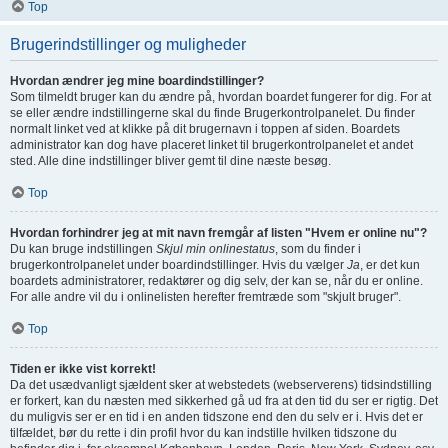
Top
Brugerindstillinger og muligheder
Hvordan ændrer jeg mine boardindstillinger?
Som tilmeldt bruger kan du ændre på, hvordan boardet fungerer for dig. For at
se eller ændre indstillingerne skal du finde Brugerkontrolpanelet. Du finder
normalt linket ved at klikke på dit brugernavn i toppen af siden. Boardets
administrator kan dog have placeret linket til brugerkontrolpanelet et andet
sted. Alle dine indstillinger bliver gemt til dine næste besøg.
Top
Hvordan forhindrer jeg at mit navn fremgår af listen "Hvem er online nu"?
Du kan bruge indstillingen
Skjul min onlinestatus
, som du finder i
brugerkontrolpanelet under boardindstillinger. Hvis du vælger
Ja
, er det kun
boardets administratorer, redaktører og dig selv, der kan se, når du er online.
For alle andre vil du i onlinelisten herefter fremtræde som "skjult bruger".
Top
Tiden er ikke vist korrekt!
Da det usædvanligt sjældent sker at webstedets (webserverens) tidsindstilling
er forkert, kan du næsten med sikkerhed gå ud fra at den tid du ser er rigtig. Det
du muligvis ser er en tid i en anden tidszone end den du selv er i. Hvis det er
tilfældet, bør du rette i din profil hvor du kan indstille hvilken tidszone du