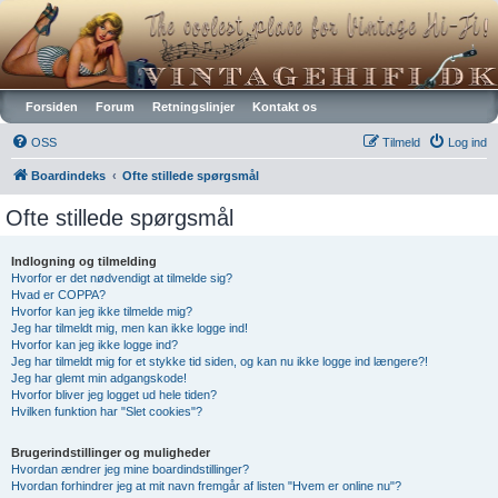
Vintagehifi.dk
Forsiden
Forum
Retningslinjer
Kontakt os
OSS
Tilmeld
Log ind
Boardindeks
Ofte stillede spørgsmål
Ofte stillede spørgsmål
Indlogning og tilmelding
Hvorfor er det nødvendigt at tilmelde sig?
Hvad er COPPA?
Hvorfor kan jeg ikke tilmelde mig?
Jeg har tilmeldt mig, men kan ikke logge ind!
Hvorfor kan jeg ikke logge ind?
Jeg har tilmeldt mig for et stykke tid siden, og kan nu ikke logge ind længere?!
Jeg har glemt min adgangskode!
Hvorfor bliver jeg logget ud hele tiden?
Hvilken funktion har "Slet cookies"?
Brugerindstillinger og muligheder
Hvordan ændrer jeg mine boardindstillinger?
Hvordan forhindrer jeg at mit navn fremgår af listen "Hvem er online nu"?