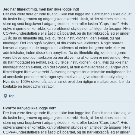
Jeg har tilmeldt mig, men kan ikke logge ind!
Der kan være flere grunde til, at du ikke kan logge ind. Først bør du sikre dig, at
du taster brugernavn og adgangskode korrekt. Husk, at der skelnes mellem
store og små bogstaver i adgangskoden - kontroller tasten "Caps Lock". Hvis
oplysningerne er korrekte, kan problemet skyldes en af følgende årsager: Hvis
COPPA-understøttelse er slået til på boardet, og du har klikket på jeg er under
13 år, da du tilmeldte dig, skal du følge instruktionen i den e-mail, du har
modtaget. Det kan også skyldes, at din konto skal aktiveres. Nogle boards
kræver at nyoprettede brugerkonti aktiveres af enten brugeren selv eller en
administrator, inden disse kan benyttes. Da du tilmeldte dig, skulle du gerne
være blevet gjort opmærksom på om aktivering af kontoen er nødvendig. Hvis
du har modtaget en e-mail, skal du følge instruktionen i den. Hvis du ikke har
modtaget nogen e-mail, kan det skyldes, at den e-mailadresse du angav ved
tilmeldingen ikke var korrekt. Aktivering benyttes for at mindske muligheden for,
at uønskede personer misbruger systemet ved at give ukorrekte oplysninger.
Hvis du er 100% sikker på, at du har skrevet den rigtige e-mailadresse, bør du
kontakte en boardadministrator.
Top
Hvorfor kan jeg ikke logge ind?
Der kan være flere grunde til, at du ikke kan logge ind. Først bør du sikre dig, at
du taster brugernavn og adgangskode korrekt. Husk, at der skelnes mellem
store og små bogstaver i adgangskoden - kontroller tasten "Caps Lock". Hvis
oplysningerne er korrekte, kan problemet skyldes en af følgende årsager: Hvis
COPPA-understøttelse er slået til på boardet, og du har klikket på jeg er under