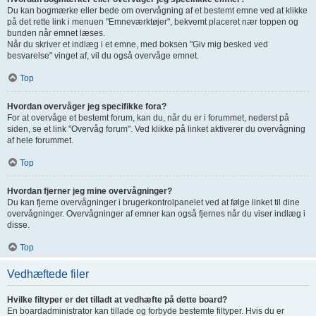
Du kan bogmærke eller bede om overvågning af et bestemt emne ved at klikke
på det rette link i menuen "Emneværktøjer", bekvemt placeret nær toppen og
bunden når emnet læses.
Når du skriver et indlæg i et emne, med boksen "Giv mig besked ved
besvarelse" vinget af, vil du også overvåge emnet.
Top
Hvordan overvåger jeg specifikke fora?
For at overvåge et bestemt forum, kan du, når du er i forummet, nederst på
siden, se et link "Overvåg forum". Ved klikke på linket aktiverer du overvågning
af hele forummet.
Top
Hvordan fjerner jeg mine overvågninger?
Du kan fjerne overvågninger i brugerkontrolpanelet ved at følge linket til dine
overvågninger. Overvågninger af emner kan også fjernes når du viser indlæg i
disse.
Top
Vedhæftede filer
Hvilke filtyper er det tilladt at vedhæfte på dette board?
En boardadministrator kan tillade og forbyde bestemte filtyper. Hvis du er