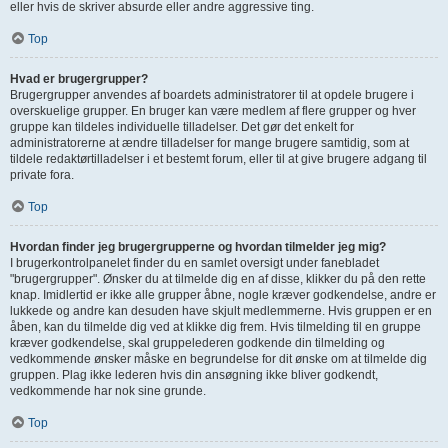
eller hvis de skriver absurde eller andre aggressive ting.
Top
Hvad er brugergrupper?
Brugergrupper anvendes af boardets administratorer til at opdele brugere i
overskuelige grupper. En bruger kan være medlem af flere grupper og hver
gruppe kan tildeles individuelle tilladelser. Det gør det enkelt for
administratorerne at ændre tilladelser for mange brugere samtidig, som at
tildele redaktørtilladelser i et bestemt forum, eller til at give brugere adgang til
private fora.
Top
Hvordan finder jeg brugergrupperne og hvordan tilmelder jeg mig?
I brugerkontrolpanelet finder du en samlet oversigt under fanebladet
"brugergrupper". Ønsker du at tilmelde dig en af disse, klikker du på den rette
knap. Imidlertid er ikke alle grupper åbne, nogle kræver godkendelse, andre er
lukkede og andre kan desuden have skjult medlemmerne. Hvis gruppen er en
åben, kan du tilmelde dig ved at klikke dig frem. Hvis tilmelding til en gruppe
kræver godkendelse, skal gruppelederen godkende din tilmelding og
vedkommende ønsker måske en begrundelse for dit ønske om at tilmelde dig
gruppen. Plag ikke lederen hvis din ansøgning ikke bliver godkendt,
vedkommende har nok sine grunde.
Top