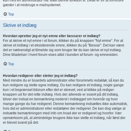
kun hvis en administrator har slået denne funktion til. Dette er for at forhindre
gæster i at misbruge e-mailsystemet.
Top
Skrive et indlæg
Hvordan opretter jeg et nyt emne eller besvarer et indlæg?
For at skrive et nyt emne i et forum, klikker du på knappen "Nyt emne". For at
skrive et indlæg i et eksisterende emne, klikker du på "Besvar". Det kan være
det er nødvendigt at tilmelde sig som bruger før du kan skrive et nyt indlæg.
Dine tilladelser i hvert forum vises altid i bunden af forum- og emnesiden.
Top
Hvordan redigerer eller sletter jeg et indlæg?
Med mindre du er boardets administrator eller forummets redaktør, så kan du
kun redigere og slette egne indlæg. Du kan redigere et indlæg, nogle gange
kun i et begrænset tidsrum efter det er skrevet, ved at klikke på rediger-
knappen ud for det rette indlæg. Hvis der allerede er svaret på dit indlæg,
bliver der indsat en bemærkning nederst i indlægget om hvornår og hvor
mange gange du har redigeret. Denne bemærkning indsættes ikke automatisk,
hvis det er administratorer eller redaktører der redigerer. De kan dog vælge at
indsætte bemærkningen med info om hvad der er redigeret og hvorfor. Vær
opmærksom på, at almindelige brugere ikke kan slette et indlæg, når først der
er blevet svaret på det.