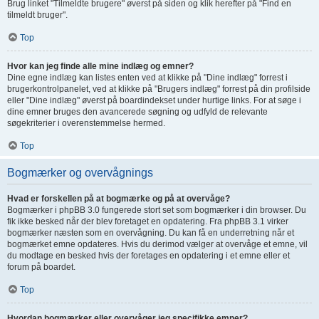
Brug linket "Tilmeldte brugere" øverst på siden og klik herefter på "Find en
tilmeldt bruger".
Top
Hvor kan jeg finde alle mine indlæg og emner?
Dine egne indlæg kan listes enten ved at klikke på "Dine indlæg" forrest i
brugerkontrolpanelet, ved at klikke på "Brugers indlæg" forrest på din profilside
eller "Dine indlæg" øverst på boardindekset under hurtige links. For at søge i
dine emner bruges den avancerede søgning og udfyld de relevante
søgekriterier i overenstemmelse hermed.
Top
Bogmærker og overvågnings
Hvad er forskellen på at bogmærke og på at overvåge?
Bogmærker i phpBB 3.0 fungerede stort set som bogmærker i din browser. Du
fik ikke besked når der blev foretaget en opdatering. Fra phpBB 3.1 virker
bogmærker næsten som en overvågning. Du kan få en underretning når et
bogmærket emne opdateres. Hvis du derimod vælger at overvåge et emne, vil
du modtage en besked hvis der foretages en opdatering i et emne eller et
forum på boardet.
Top
Hvordan bogmærker eller overvåger jeg specifikke emner?