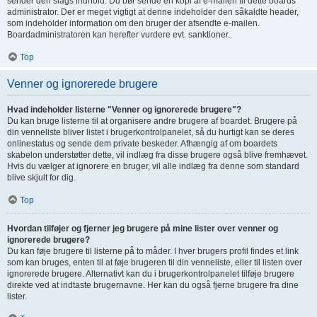
sender den slags indhold. Du bør sende en kopi af e-mailen til dette boards
administrator. Der er meget vigtigt at denne indeholder den såkaldte header,
som indeholder information om den bruger der afsendte e-mailen.
Boardadministratoren kan herefter vurdere evt. sanktioner.
Top
Venner og ignorerede brugere
Hvad indeholder listerne "Venner og ignorerede brugere"?
Du kan bruge listerne til at organisere andre brugere af boardet. Brugere på
din venneliste bliver listet i brugerkontrolpanelet, så du hurtigt kan se deres
onlinestatus og sende dem private beskeder. Afhængig af om boardets
skabelon understøtter dette, vil indlæg fra disse brugere også blive fremhævet.
Hvis du vælger at ignorere en bruger, vil alle indlæg fra denne som standard
blive skjult for dig.
Top
Hvordan tilføjer og fjerner jeg brugere på mine lister over venner og
ignorerede brugere?
Du kan føje brugere til listerne på to måder. I hver brugers profil findes et link
som kan bruges, enten til at føje brugeren til din venneliste, eller til listen over
ignorerede brugere. Alternativt kan du i brugerkontrolpanelet tilføje brugere
direkte ved at indtaste brugernavne. Her kan du også fjerne brugere fra dine
lister.