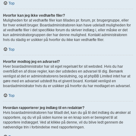
Top
Hvorfor kan jeg ikke vedhæfte filer?
Muligheden for at vedhæfte filer kan tillades pr. forum, pr. brugergruppe, eller
for hver enkelt bruger. Boardadministratoren kan have udeladt muligheden for
at vedhæfte filer i det specifikke forum du skriver indlæg i, eller måske er det
kun administratorgruppen der har denne mulighed. Kontakt administratoren
hvis du stadig er usikker på hvorfor du ikke kan vedhæfte filer.
Top
Hvorfor modtog jeg en advarsel?
Hver boardadministrator har sit eget regelsæt for sit websted. Hvis du har
overtrådt en af disse regler, kan der udstedes en advarsel til dig. Bemærk
venligst at det er administratorens beslutning, og at phpBB Limited intet har at
gøre med en advarsel udstedt fra et givent board. Kontakt venligst en
boardadministrator hvis du er usikker på hvorfor du har modtaget en advarsel.
Top
Hvordan rapporterer jeg indlæg til en redaktør?
Hvis boardadministratoren har tilladt det, kan du gå til det indlæg du ønsker at
rapportere, og du vil på siden kunne se en knap som er beregnet til at
rapportere indlægget. Ved at klikke på denne, vil du blive ledt gennem de
nødvendige trin i forbindelse med rapporteringen.