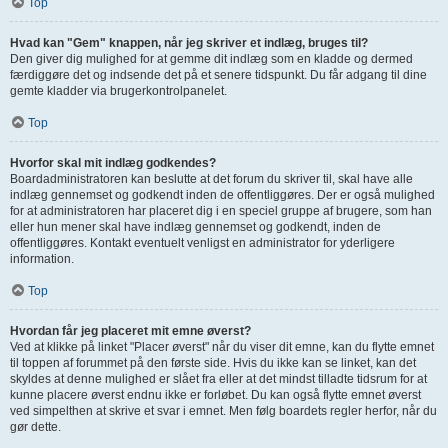
Top
Hvad kan "Gem" knappen, når jeg skriver et indlæg, bruges til?
Den giver dig mulighed for at gemme dit indlæg som en kladde og dermed
færdiggøre det og indsende det på et senere tidspunkt. Du får adgang til dine
gemte kladder via brugerkontrolpanelet.
Top
Hvorfor skal mit indlæg godkendes?
Boardadministratoren kan beslutte at det forum du skriver til, skal have alle
indlæg gennemset og godkendt inden de offentliggøres. Der er også mulighed
for at administratoren har placeret dig i en speciel gruppe af brugere, som han
eller hun mener skal have indlæg gennemset og godkendt, inden de
offentliggøres. Kontakt eventuelt venligst en administrator for yderligere
information.
Top
Hvordan får jeg placeret mit emne øverst?
Ved at klikke på linket "Placer øverst" når du viser dit emne, kan du flytte emnet
til toppen af forummet på den første side. Hvis du ikke kan se linket, kan det
skyldes at denne mulighed er slået fra eller at det mindst tilladte tidsrum for at
kunne placere øverst endnu ikke er forløbet. Du kan også flytte emnet øverst
ved simpelthen at skrive et svar i emnet. Men følg boardets regler herfor, når du
gør dette.