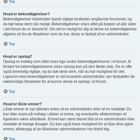
Top
Hvad er bekendtgørelser?
Bekendtgørelser indeholder typisk vigtige beskeder angående forummet, og
du bør læse dem når muligt. Bekendtgørelser vises altid på toppen af alle sider
i det forum de er skrevet til. Om det er muligt for dig at skrive en bekendtgørelse
afgøres ud fra de tilladelser som du har, disse er fastsat af en administrator.
Top
Hvad er opslag?
Opslag er indlæg som altid vises lige under bekendtgørelserne i et forum, til
forskel fra bekendtgørelserne vises opslag kun på den første side. De er ofte
også temmelig vigtige, og du bør læse dem, når du har mulighed for det.
Ligesom med bekendtgørelser er det boardets administrator, der fastsætter de
nødvendige tilladelser for at kunne skrive et opslag i et forum.
Top
Hvad er låste emner?
Låste emner er sat således enten af en administrator eller af en redaktør. Du
kan ikke svare på indlæg i sådan et emne, og eventuelle afstemninger vil
ligeledes være afsluttede. Emnet kan være blevet låst af en administrator eller
redaktør af mange årsager. Du kan også have mulighed for at låse dine egne
emner, afhængig af de tilladelser administratoren har tildelt dig.
Top