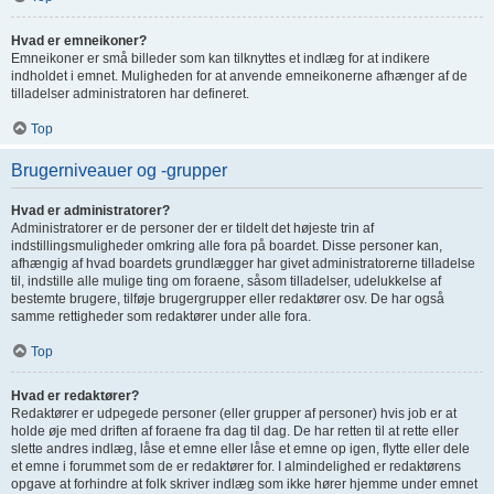
Hvad er emneikoner?
Emneikoner er små billeder som kan tilknyttes et indlæg for at indikere
indholdet i emnet. Muligheden for at anvende emneikonerne afhænger af de
tilladelser administratoren har defineret.
Top
Brugerniveauer og -grupper
Hvad er administratorer?
Administratorer er de personer der er tildelt det højeste trin af
indstillingsmuligheder omkring alle fora på boardet. Disse personer kan,
afhængig af hvad boardets grundlægger har givet administratorerne tilladelse
til, indstille alle mulige ting om foraene, såsom tilladelser, udelukkelse af
bestemte brugere, tilføje brugergrupper eller redaktører osv. De har også
samme rettigheder som redaktører under alle fora.
Top
Hvad er redaktører?
Redaktører er udpegede personer (eller grupper af personer) hvis job er at
holde øje med driften af foraene fra dag til dag. De har retten til at rette eller
slette andres indlæg, låse et emne eller låse et emne op igen, flytte eller dele
et emne i forummet som de er redaktører for. I almindelighed er redaktørens
opgave at forhindre at folk skriver indlæg som ikke hører hjemme under emnet