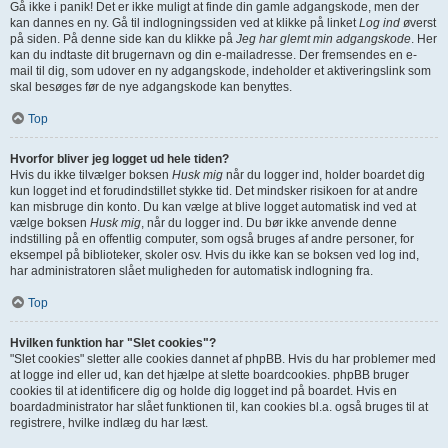
Gå ikke i panik! Det er ikke muligt at finde din gamle adgangskode, men der
kan dannes en ny. Gå til indlogningssiden ved at klikke på linket
Log ind
øverst
på siden. På denne side kan du klikke på
Jeg har glemt min adgangskode
. Her
kan du indtaste dit brugernavn og din e-mailadresse. Der fremsendes en e-
mail til dig, som udover en ny adgangskode, indeholder et aktiveringslink som
skal besøges før de nye adgangskode kan benyttes.
Top
Hvorfor bliver jeg logget ud hele tiden?
Hvis du ikke tilvælger boksen
Husk mig
når du logger ind, holder boardet dig
kun logget ind et forudindstillet stykke tid. Det mindsker risikoen for at andre
kan misbruge din konto. Du kan vælge at blive logget automatisk ind ved at
vælge boksen
Husk mig
, når du logger ind. Du bør ikke anvende denne
indstilling på en offentlig computer, som også bruges af andre personer, for
eksempel på biblioteker, skoler osv. Hvis du ikke kan se boksen ved log ind,
har administratoren slået muligheden for automatisk indlogning fra.
Top
Hvilken funktion har "Slet cookies"?
"Slet cookies" sletter alle cookies dannet af phpBB. Hvis du har problemer med
at logge ind eller ud, kan det hjælpe at slette boardcookies. phpBB bruger
cookies til at identificere dig og holde dig logget ind på boardet. Hvis en
boardadministrator har slået funktionen til, kan cookies bl.a. også bruges til at
registrere, hvilke indlæg du har læst.