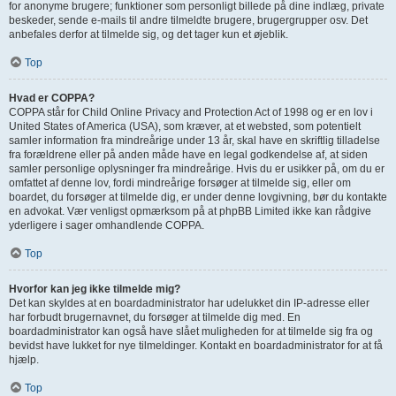
for anonyme brugere; funktioner som personligt billede på dine indlæg, private
beskeder, sende e-mails til andre tilmeldte brugere, brugergrupper osv. Det
anbefales derfor at tilmelde sig, og det tager kun et øjeblik.
Top
Hvad er COPPA?
COPPA står for Child Online Privacy and Protection Act of 1998 og er en lov i
United States of America (USA), som kræver, at et websted, som potentielt
samler information fra mindreårige under 13 år, skal have en skriftlig tilladelse
fra forældrene eller på anden måde have en legal godkendelse af, at siden
samler personlige oplysninger fra mindreårige. Hvis du er usikker på, om du er
omfattet af denne lov, fordi mindreårige forsøger at tilmelde sig, eller om
boardet, du forsøger at tilmelde dig, er under denne lovgivning, bør du kontakte
en advokat. Vær venligst opmærksom på at phpBB Limited ikke kan rådgive
yderligere i sager omhandlende COPPA.
Top
Hvorfor kan jeg ikke tilmelde mig?
Det kan skyldes at en boardadministrator har udelukket din IP-adresse eller
har forbudt brugernavnet, du forsøger at tilmelde dig med. En
boardadministrator kan også have slået muligheden for at tilmelde sig fra og
bevidst have lukket for nye tilmeldinger. Kontakt en boardadministrator for at få
hjælp.
Top