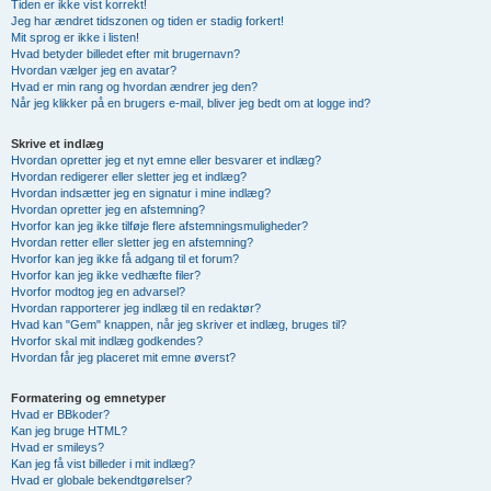
Tiden er ikke vist korrekt!
Jeg har ændret tidszonen og tiden er stadig forkert!
Mit sprog er ikke i listen!
Hvad betyder billedet efter mit brugernavn?
Hvordan vælger jeg en avatar?
Hvad er min rang og hvordan ændrer jeg den?
Når jeg klikker på en brugers e-mail, bliver jeg bedt om at logge ind?
Skrive et indlæg
Hvordan opretter jeg et nyt emne eller besvarer et indlæg?
Hvordan redigerer eller sletter jeg et indlæg?
Hvordan indsætter jeg en signatur i mine indlæg?
Hvordan opretter jeg en afstemning?
Hvorfor kan jeg ikke tilføje flere afstemningsmuligheder?
Hvordan retter eller sletter jeg en afstemning?
Hvorfor kan jeg ikke få adgang til et forum?
Hvorfor kan jeg ikke vedhæfte filer?
Hvorfor modtog jeg en advarsel?
Hvordan rapporterer jeg indlæg til en redaktør?
Hvad kan "Gem" knappen, når jeg skriver et indlæg, bruges til?
Hvorfor skal mit indlæg godkendes?
Hvordan får jeg placeret mit emne øverst?
Formatering og emnetyper
Hvad er BBkoder?
Kan jeg bruge HTML?
Hvad er smileys?
Kan jeg få vist billeder i mit indlæg?
Hvad er globale bekendtgørelser?