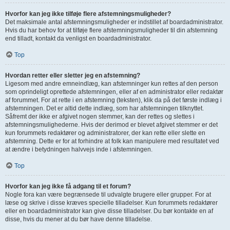
Hvorfor kan jeg ikke tilføje flere afstemningsmuligheder?
Det maksimale antal afstemningsmuligheder er indstillet af boardadministrator.
Hvis du har behov for at tilføje flere afstemningsmuligheder til din afstemning
end tilladt, kontakt da venligst en boardadministrator.
Top
Hvordan retter eller sletter jeg en afstemning?
Ligesom med andre emneindlæg, kan afstemninger kun rettes af den person
som oprindeligt oprettede afstemningen, eller af en administrator eller redaktør
af forummet. For at rette i en afstemning (teksten), klik da på det første indlæg i
afstemningen. Det er altid dette indlæg, som har afstemningen tilknyttet.
Såfremt der ikke er afgivet nogen stemmer, kan der rettes og slettes i
afstemningsmulighederne. Hvis der derimod er blevet afgivet stemmer er det
kun forummets redaktører og administratorer, der kan rette eller slette en
afstemning. Dette er for at forhindre at folk kan manipulere med resultatet ved
at ændre i betydningen halvvejs inde i afstemningen.
Top
Hvorfor kan jeg ikke få adgang til et forum?
Nogle fora kan være begrænsede til udvalgte brugere eller grupper. For at
læse og skrive i disse kræves specielle tilladelser. Kun forummets redaktører
eller en boardadministrator kan give disse tilladelser. Du bør kontakte en af
disse, hvis du mener at du bør have denne tilladelse.