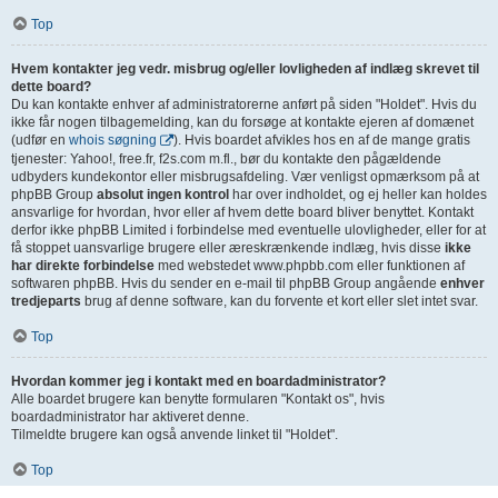
Top
Hvem kontakter jeg vedr. misbrug og/eller lovligheden af indlæg skrevet til
dette board?
Du kan kontakte enhver af administratorerne anført på siden "Holdet". Hvis du
ikke får nogen tilbagemelding, kan du forsøge at kontakte ejeren af domænet
(udfør en
whois søgning
). Hvis boardet afvikles hos en af de mange gratis
tjenester: Yahoo!, free.fr, f2s.com m.fl., bør du kontakte den pågældende
udbyders kundekontor eller misbrugsafdeling. Vær venligst opmærksom på at
phpBB Group
absolut ingen kontrol
har over indholdet, og ej heller kan holdes
ansvarlige for hvordan, hvor eller af hvem dette board bliver benyttet. Kontakt
derfor ikke phpBB Limited i forbindelse med eventuelle ulovligheder, eller for at
få stoppet uansvarlige brugere eller æreskrænkende indlæg, hvis disse
ikke
har direkte forbindelse
med webstedet www.phpbb.com eller funktionen af
softwaren phpBB. Hvis du sender en e-mail til phpBB Group angående
enhver
tredjeparts
brug af denne software, kan du forvente et kort eller slet intet svar.
Top
Hvordan kommer jeg i kontakt med en boardadministrator?
Alle boardet brugere kan benytte formularen "Kontakt os", hvis
boardadministrator har aktiveret denne.
Tilmeldte brugere kan også anvende linket til "Holdet".
Top