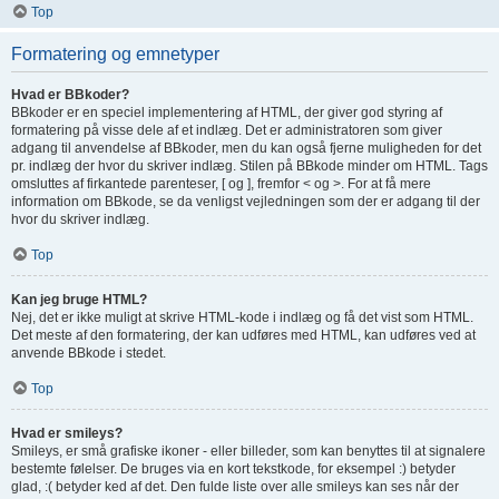
Top
Formatering og emnetyper
Hvad er BBkoder?
BBkoder er en speciel implementering af HTML, der giver god styring af
formatering på visse dele af et indlæg. Det er administratoren som giver
adgang til anvendelse af BBkoder, men du kan også fjerne muligheden for det
pr. indlæg der hvor du skriver indlæg. Stilen på BBkode minder om HTML. Tags
omsluttes af firkantede parenteser, [ og ], fremfor < og >. For at få mere
information om BBkode, se da venligst vejledningen som der er adgang til der
hvor du skriver indlæg.
Top
Kan jeg bruge HTML?
Nej, det er ikke muligt at skrive HTML-kode i indlæg og få det vist som HTML.
Det meste af den formatering, der kan udføres med HTML, kan udføres ved at
anvende BBkode i stedet.
Top
Hvad er smileys?
Smileys, er små grafiske ikoner - eller billeder, som kan benyttes til at signalere
bestemte følelser. De bruges via en kort tekstkode, for eksempel :) betyder
glad, :( betyder ked af det. Den fulde liste over alle smileys kan ses når der