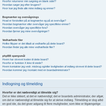
Hvorfor returnerer min søgning en blank side!?
Hvordan søger jeg efter brugere?
Hvor kan jeg finde alle mine indlæg og emner?
Bogmærker og overvågnings
Hvad er forskellen på at bogmærke og på at overvåge?
Hvordan bogmærker eller overvåger jeg specifikke emner?
Hvordan overvåger jeg specifikke fora?
Hvordan fjerner jeg mine overvågninger?
Vedhæftede filer
Hvilke filtyper er det tilladt at vedhæfte på dette board?
Hvordan finder jeg alle mine vedhæftede filer?
phpBB spørgsmål
Hvem har skrevet koden til dette board?
Hvorfor er funktion X ikke til stede?
Hvem kontakter jeg vedr. misbrug og/eller lovligheden af indlæg skrevet til dette board?
Hvordan kommer jeg i kontakt med en boardadministrator?
Indlogning og tilmelding
Hvorfor er det nødvendigt at tilmelde sig?
Det er ikke sikkert, at det er nødvendigt; det er boardets administrator, der afgør,
om det er nødvendigt at tilmelde sig for at skrive indlæg. Tilmelding er dog altid
en god ide, da det giver adgang til flere muligheder, som ikke er tilgængelige