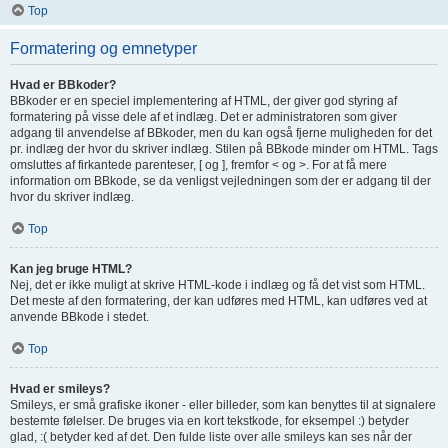
Top
Formatering og emnetyper
Hvad er BBkoder?
BBkoder er en speciel implementering af HTML, der giver god styring af
formatering på visse dele af et indlæg. Det er administratoren som giver
adgang til anvendelse af BBkoder, men du kan også fjerne muligheden for det
pr. indlæg der hvor du skriver indlæg. Stilen på BBkode minder om HTML. Tags
omsluttes af firkantede parenteser, [ og ], fremfor < og >. For at få mere
information om BBkode, se da venligst vejledningen som der er adgang til der
hvor du skriver indlæg.
Top
Kan jeg bruge HTML?
Nej, det er ikke muligt at skrive HTML-kode i indlæg og få det vist som HTML.
Det meste af den formatering, der kan udføres med HTML, kan udføres ved at
anvende BBkode i stedet.
Top
Hvad er smileys?
Smileys, er små grafiske ikoner - eller billeder, som kan benyttes til at signalere
bestemte følelser. De bruges via en kort tekstkode, for eksempel :) betyder
glad, :( betyder ked af det. Den fulde liste over alle smileys kan ses når der