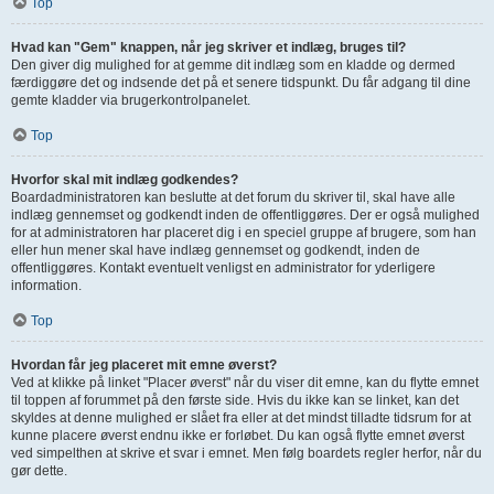
Top
Hvad kan "Gem" knappen, når jeg skriver et indlæg, bruges til?
Den giver dig mulighed for at gemme dit indlæg som en kladde og dermed
færdiggøre det og indsende det på et senere tidspunkt. Du får adgang til dine
gemte kladder via brugerkontrolpanelet.
Top
Hvorfor skal mit indlæg godkendes?
Boardadministratoren kan beslutte at det forum du skriver til, skal have alle
indlæg gennemset og godkendt inden de offentliggøres. Der er også mulighed
for at administratoren har placeret dig i en speciel gruppe af brugere, som han
eller hun mener skal have indlæg gennemset og godkendt, inden de
offentliggøres. Kontakt eventuelt venligst en administrator for yderligere
information.
Top
Hvordan får jeg placeret mit emne øverst?
Ved at klikke på linket "Placer øverst" når du viser dit emne, kan du flytte emnet
til toppen af forummet på den første side. Hvis du ikke kan se linket, kan det
skyldes at denne mulighed er slået fra eller at det mindst tilladte tidsrum for at
kunne placere øverst endnu ikke er forløbet. Du kan også flytte emnet øverst
ved simpelthen at skrive et svar i emnet. Men følg boardets regler herfor, når du
gør dette.