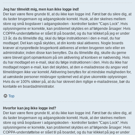
Jeg har tilmeldt mig, men kan ikke logge ind!
Der kan være flere grunde til, at du ikke kan logge ind. Først bør du sikre dig, at
du taster brugernavn og adgangskode korrekt. Husk, at der skelnes mellem
store og små bogstaver i adgangskoden - kontroller tasten "Caps Lock". Hvis
oplysningerne er korrekte, kan problemet skyldes en af følgende årsager: Hvis
COPPA-understøttelse er slået til på boardet, og du har klikket på jeg er under
13 år, da du tilmeldte dig, skal du følge instruktionen i den e-mail, du har
modtaget. Det kan også skyldes, at din konto skal aktiveres. Nogle boards
kræver at nyoprettede brugerkonti aktiveres af enten brugeren selv eller en
administrator, inden disse kan benyttes. Da du tilmeldte dig, skulle du gerne
være blevet gjort opmærksom på om aktivering af kontoen er nødvendig. Hvis
du har modtaget en e-mail, skal du følge instruktionen i den. Hvis du ikke har
modtaget nogen e-mail, kan det skyldes, at den e-mailadresse du angav ved
tilmeldingen ikke var korrekt. Aktivering benyttes for at mindske muligheden for,
at uønskede personer misbruger systemet ved at give ukorrekte oplysninger.
Hvis du er 100% sikker på, at du har skrevet den rigtige e-mailadresse, bør du
kontakte en boardadministrator.
Top
Hvorfor kan jeg ikke logge ind?
Der kan være flere grunde til, at du ikke kan logge ind. Først bør du sikre dig, at
du taster brugernavn og adgangskode korrekt. Husk, at der skelnes mellem
store og små bogstaver i adgangskoden - kontroller tasten "Caps Lock". Hvis
oplysningerne er korrekte, kan problemet skyldes en af følgende årsager: Hvis
COPPA-understøttelse er slået til på boardet, og du har klikket på jeg er under