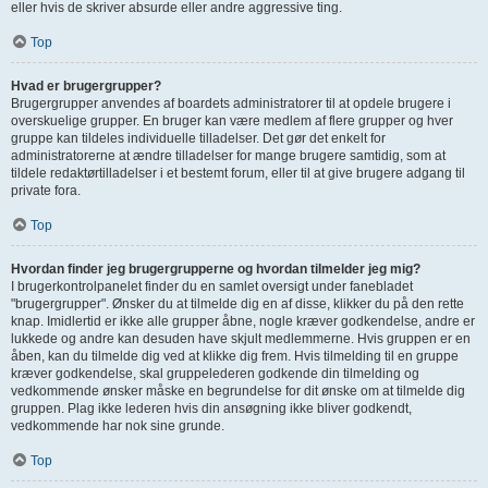
eller hvis de skriver absurde eller andre aggressive ting.
Top
Hvad er brugergrupper?
Brugergrupper anvendes af boardets administratorer til at opdele brugere i
overskuelige grupper. En bruger kan være medlem af flere grupper og hver
gruppe kan tildeles individuelle tilladelser. Det gør det enkelt for
administratorerne at ændre tilladelser for mange brugere samtidig, som at
tildele redaktørtilladelser i et bestemt forum, eller til at give brugere adgang til
private fora.
Top
Hvordan finder jeg brugergrupperne og hvordan tilmelder jeg mig?
I brugerkontrolpanelet finder du en samlet oversigt under fanebladet
"brugergrupper". Ønsker du at tilmelde dig en af disse, klikker du på den rette
knap. Imidlertid er ikke alle grupper åbne, nogle kræver godkendelse, andre er
lukkede og andre kan desuden have skjult medlemmerne. Hvis gruppen er en
åben, kan du tilmelde dig ved at klikke dig frem. Hvis tilmelding til en gruppe
kræver godkendelse, skal gruppelederen godkende din tilmelding og
vedkommende ønsker måske en begrundelse for dit ønske om at tilmelde dig
gruppen. Plag ikke lederen hvis din ansøgning ikke bliver godkendt,
vedkommende har nok sine grunde.
Top