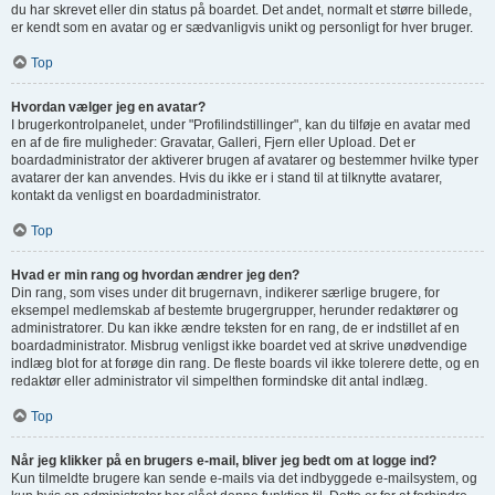
du har skrevet eller din status på boardet. Det andet, normalt et større billede,
er kendt som en avatar og er sædvanligvis unikt og personligt for hver bruger.
Top
Hvordan vælger jeg en avatar?
I brugerkontrolpanelet, under "Profilindstillinger", kan du tilføje en avatar med
en af de fire muligheder: Gravatar, Galleri, Fjern eller Upload. Det er
boardadministrator der aktiverer brugen af avatarer og bestemmer hvilke typer
avatarer der kan anvendes. Hvis du ikke er i stand til at tilknytte avatarer,
kontakt da venligst en boardadministrator.
Top
Hvad er min rang og hvordan ændrer jeg den?
Din rang, som vises under dit brugernavn, indikerer særlige brugere, for
eksempel medlemskab af bestemte brugergrupper, herunder redaktører og
administratorer. Du kan ikke ændre teksten for en rang, de er indstillet af en
boardadministrator. Misbrug venligst ikke boardet ved at skrive unødvendige
indlæg blot for at forøge din rang. De fleste boards vil ikke tolerere dette, og en
redaktør eller administrator vil simpelthen formindske dit antal indlæg.
Top
Når jeg klikker på en brugers e-mail, bliver jeg bedt om at logge ind?
Kun tilmeldte brugere kan sende e-mails via det indbyggede e-mailsystem, og