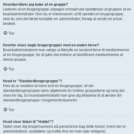
Hvordan bliver jeg leder af en gruppe?
Lederen af en brugergruppe udpeges normalt ved oprettelsen af gruppen af en
boardadministrator. Hvis du er interesseret i at få oprettet en brugergruppe,
skal du som det første kontakte en administrator; forsøg at sende en privat
besked.
Top
Hvorfor vises nogle brugergrupper med en anden farve?
Boardadministratoren kan vælge at tilknytte en bestemt farve til medlemmerne
af en brugergruppe, for at gøre det enklere at identificere medlemmerne af
denne gruppe.
Top
Hvad er "Standardbrugergruppe"?
Hvis du er medlem af mere end en brugergruppe, vil din
standardbrugergruppe være afgørende for hvilken gruppefarve og rang der
vises for dig. En boardadministrator kan give dig tilladelse til at ændre din
standardbrugergruppe i brugerkontrolpanelet.
Top
Hvad viser linket til "Holdet"?
Siden viser dig brugernavnene på personerne bag dette board, hvem der er
administratorer, redaktører og hvilke fora de hver især redigerer.