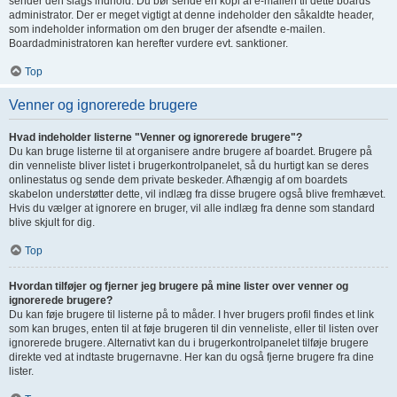
sender den slags indhold. Du bør sende en kopi af e-mailen til dette boards
administrator. Der er meget vigtigt at denne indeholder den såkaldte header,
som indeholder information om den bruger der afsendte e-mailen.
Boardadministratoren kan herefter vurdere evt. sanktioner.
Top
Venner og ignorerede brugere
Hvad indeholder listerne "Venner og ignorerede brugere"?
Du kan bruge listerne til at organisere andre brugere af boardet. Brugere på
din venneliste bliver listet i brugerkontrolpanelet, så du hurtigt kan se deres
onlinestatus og sende dem private beskeder. Afhængig af om boardets
skabelon understøtter dette, vil indlæg fra disse brugere også blive fremhævet.
Hvis du vælger at ignorere en bruger, vil alle indlæg fra denne som standard
blive skjult for dig.
Top
Hvordan tilføjer og fjerner jeg brugere på mine lister over venner og
ignorerede brugere?
Du kan føje brugere til listerne på to måder. I hver brugers profil findes et link
som kan bruges, enten til at føje brugeren til din venneliste, eller til listen over
ignorerede brugere. Alternativt kan du i brugerkontrolpanelet tilføje brugere
direkte ved at indtaste brugernavne. Her kan du også fjerne brugere fra dine
lister.