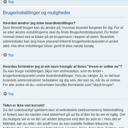
Top
Brugerindstillinger og muligheder
Hvordan ændrer jeg mine boardindstillinger?
Som tilmeldt bruger kan du ændre på, hvordan boardet fungerer for dig. For at
se eller ændre indstillingerne skal du finde Brugerkontrolpanelet. Du finder
normalt linket ved at klikke på dit brugernavn i toppen af siden. Boardets
administrator kan dog have placeret linket til brugerkontrolpanelet et andet
sted. Alle dine indstillinger bliver gemt til dine næste besøg.
Top
Hvordan forhindrer jeg at mit navn fremgår af listen "Hvem er online nu"?
Du kan bruge indstillingen
Skjul min onlinestatus
, som du finder i
brugerkontrolpanelet under boardindstillinger. Hvis du vælger
Ja
, er det kun
boardets administratorer, redaktører og dig selv, der kan se, når du er online.
For alle andre vil du i onlinelisten herefter fremtræde som "skjult bruger".
Top
Tiden er ikke vist korrekt!
Da det usædvanligt sjældent sker at webstedets (webserverens) tidsindstilling
er forkert, kan du næsten med sikkerhed gå ud fra at den tid du ser er rigtig. Det
du muligvis ser er en tid i en anden tidszone end den du selv er i. Hvis det er
tilfældet, bør du rette i din profil hvor du kan indstille hvilken tidszone du