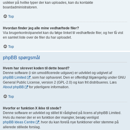
usikker på hvilke typer der kan uploades, kan du kontakte
boardadministratoren.
Top
Hvordan finder jeg alle mine vedhæftede filer?
Via brugerkontrolpanelet kan du følge linket til vedhæftede filer, og her få vist
en samlet liste over de filer du har uploadet.
Top
phpBB spørgsmål
Hvem har skrevet koden til dette board?
Denne software (i sin umodificerede udgave) er udviklet og udgivet af
phpBB Limited
, som har ophavsret. Den er offentligt tilgængelig under GNU
General Public License, version 2 (GPL-2.0) og kan frit distribueres. Læs
About phpBB
for yderligere information.
Top
Hvorfor er funktion X ikke til stede?
Denne software er udviklet og stillet til rådighed på licens af phpBB Limited.
Hvis du mener der er en funktion der mangler, besøg venligst
phpBB Ideas Centre
, hvor du kan forelå nye funktioner eller stemme på
allerede stillede forslag.