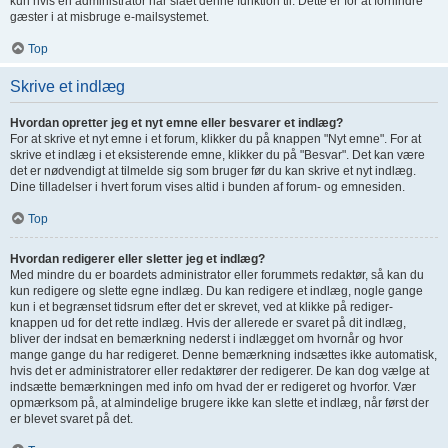
kun hvis en administrator har slået denne funktion til. Dette er for at forhindre
gæster i at misbruge e-mailsystemet.
Top
Skrive et indlæg
Hvordan opretter jeg et nyt emne eller besvarer et indlæg?
For at skrive et nyt emne i et forum, klikker du på knappen "Nyt emne". For at
skrive et indlæg i et eksisterende emne, klikker du på "Besvar". Det kan være
det er nødvendigt at tilmelde sig som bruger før du kan skrive et nyt indlæg.
Dine tilladelser i hvert forum vises altid i bunden af forum- og emnesiden.
Top
Hvordan redigerer eller sletter jeg et indlæg?
Med mindre du er boardets administrator eller forummets redaktør, så kan du
kun redigere og slette egne indlæg. Du kan redigere et indlæg, nogle gange
kun i et begrænset tidsrum efter det er skrevet, ved at klikke på rediger-
knappen ud for det rette indlæg. Hvis der allerede er svaret på dit indlæg,
bliver der indsat en bemærkning nederst i indlægget om hvornår og hvor
mange gange du har redigeret. Denne bemærkning indsættes ikke automatisk,
hvis det er administratorer eller redaktører der redigerer. De kan dog vælge at
indsætte bemærkningen med info om hvad der er redigeret og hvorfor. Vær
opmærksom på, at almindelige brugere ikke kan slette et indlæg, når først der
er blevet svaret på det.