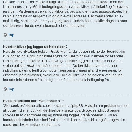
Gå ikke i panik! Det er ikke muligt at finde din gamle adgangskode, men der
kan dannes en ny. Gå til indlogningssiden ved at klikke på linket
Log ind
øverst
på siden. På denne side kan du klikke på
Jeg har glemt min adgangskode
. Her
kan du indtaste dit brugernavn og din e-mailadresse. Der fremsendes en e-
mail til dig, som udover en ny adgangskode, indeholder et aktiveringslink som
skal besøges før de nye adgangskode kan benyttes.
Top
Hvorfor bliver jeg logget ud hele tiden?
Hvis du ikke tilvælger boksen
Husk mig
når du logger ind, holder boardet dig
kun logget ind et forudindstillet stykke tid. Det mindsker risikoen for at andre
kan misbruge din konto. Du kan vælge at blive logget automatisk ind ved at
vælge boksen
Husk mig
, når du logger ind. Du bør ikke anvende denne
indstilling på en offentlig computer, som også bruges af andre personer, for
eksempel på biblioteker, skoler osv. Hvis du ikke kan se boksen ved log ind,
har administratoren slået muligheden for automatisk indlogning fra.
Top
Hvilken funktion har "Slet cookies"?
"Slet cookies" sletter alle cookies dannet af phpBB. Hvis du har problemer med
at logge ind eller ud, kan det hjælpe at slette boardcookies. phpBB bruger
cookies til at identificere dig og holde dig logget ind på boardet. Hvis en
boardadministrator har slået funktionen til, kan cookies bl.a. også bruges til at
registrere, hvilke indlæg du har læst.