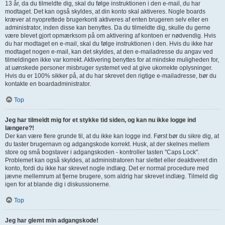
13 år, da du tilmeldte dig, skal du følge instruktionen i den e-mail, du har
modtaget. Det kan også skyldes, at din konto skal aktiveres. Nogle boards
kræver at nyoprettede brugerkonti aktiveres af enten brugeren selv eller en
administrator, inden disse kan benyttes. Da du tilmeldte dig, skulle du gerne
være blevet gjort opmærksom på om aktivering af kontoen er nødvendig. Hvis
du har modtaget en e-mail, skal du følge instruktionen i den. Hvis du ikke har
modtaget nogen e-mail, kan det skyldes, at den e-mailadresse du angav ved
tilmeldingen ikke var korrekt. Aktivering benyttes for at mindske muligheden for,
at uønskede personer misbruger systemet ved at give ukorrekte oplysninger.
Hvis du er 100% sikker på, at du har skrevet den rigtige e-mailadresse, bør du
kontakte en boardadministrator.
Top
Jeg har tilmeldt mig for et stykke tid siden, og kan nu ikke logge ind
længere?!
Der kan være flere grunde til, at du ikke kan logge ind. Først bør du sikre dig, at
du taster brugernavn og adgangskode korrekt. Husk, at der skelnes mellem
store og små bogstaver i adgangskoden - kontroller tasten "Caps Lock".
Problemet kan også skyldes, at administratoren har slettet eller deaktiveret din
konto, fordi du ikke har skrevet nogle indlæg. Det er normal procedure med
jævne mellemrum at fjerne brugere, som aldrig har skrevet indlæg. Tilmeld dig
igen for at blande dig i diskussionerne.
Top
Jeg har glemt min adgangskode!