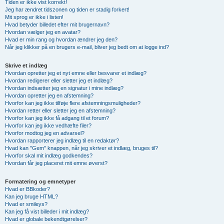
Tiden er ikke vist korrekt!
Jeg har ændret tidszonen og tiden er stadig forkert!
Mit sprog er ikke i listen!
Hvad betyder billedet efter mit brugernavn?
Hvordan vælger jeg en avatar?
Hvad er min rang og hvordan ændrer jeg den?
Når jeg klikker på en brugers e-mail, bliver jeg bedt om at logge ind?
Skrive et indlæg
Hvordan opretter jeg et nyt emne eller besvarer et indlæg?
Hvordan redigerer eller sletter jeg et indlæg?
Hvordan indsætter jeg en signatur i mine indlæg?
Hvordan opretter jeg en afstemning?
Hvorfor kan jeg ikke tilføje flere afstemningsmuligheder?
Hvordan retter eller sletter jeg en afstemning?
Hvorfor kan jeg ikke få adgang til et forum?
Hvorfor kan jeg ikke vedhæfte filer?
Hvorfor modtog jeg en advarsel?
Hvordan rapporterer jeg indlæg til en redaktør?
Hvad kan "Gem" knappen, når jeg skriver et indlæg, bruges til?
Hvorfor skal mit indlæg godkendes?
Hvordan får jeg placeret mit emne øverst?
Formatering og emnetyper
Hvad er BBkoder?
Kan jeg bruge HTML?
Hvad er smileys?
Kan jeg få vist billeder i mit indlæg?
Hvad er globale bekendtgørelser?