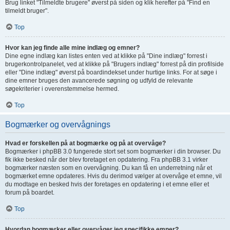
Brug linket "Tilmeldte brugere" øverst på siden og klik herefter på "Find en
tilmeldt bruger".
Top
Hvor kan jeg finde alle mine indlæg og emner?
Dine egne indlæg kan listes enten ved at klikke på "Dine indlæg" forrest i
brugerkontrolpanelet, ved at klikke på "Brugers indlæg" forrest på din profilside
eller "Dine indlæg" øverst på boardindekset under hurtige links. For at søge i
dine emner bruges den avancerede søgning og udfyld de relevante
søgekriterier i overenstemmelse hermed.
Top
Bogmærker og overvågnings
Hvad er forskellen på at bogmærke og på at overvåge?
Bogmærker i phpBB 3.0 fungerede stort set som bogmærker i din browser. Du
fik ikke besked når der blev foretaget en opdatering. Fra phpBB 3.1 virker
bogmærker næsten som en overvågning. Du kan få en underretning når et
bogmærket emne opdateres. Hvis du derimod vælger at overvåge et emne, vil
du modtage en besked hvis der foretages en opdatering i et emne eller et
forum på boardet.
Top
Hvordan bogmærker eller overvåger jeg specifikke emner?