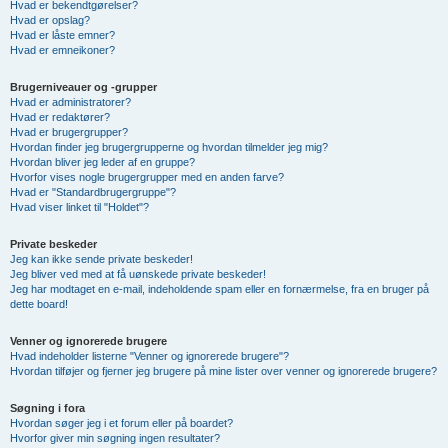
Hvad er bekendtgørelser?
Hvad er opslag?
Hvad er låste emner?
Hvad er emneikoner?
Brugerniveauer og -grupper
Hvad er administratorer?
Hvad er redaktører?
Hvad er brugergrupper?
Hvordan finder jeg brugergrupperne og hvordan tilmelder jeg mig?
Hvordan bliver jeg leder af en gruppe?
Hvorfor vises nogle brugergrupper med en anden farve?
Hvad er "Standardbrugergruppe"?
Hvad viser linket til "Holdet"?
Private beskeder
Jeg kan ikke sende private beskeder!
Jeg bliver ved med at få uønskede private beskeder!
Jeg har modtaget en e-mail, indeholdende spam eller en fornærmelse, fra en bruger på
dette board!
Venner og ignorerede brugere
Hvad indeholder listerne "Venner og ignorerede brugere"?
Hvordan tilføjer og fjerner jeg brugere på mine lister over venner og ignorerede brugere?
Søgning i fora
Hvordan søger jeg i et forum eller på boardet?
Hvorfor giver min søgning ingen resultater?