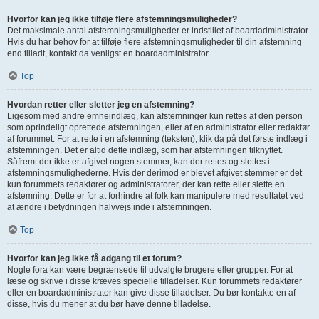
Hvorfor kan jeg ikke tilføje flere afstemningsmuligheder?
Det maksimale antal afstemningsmuligheder er indstillet af boardadministrator.
Hvis du har behov for at tilføje flere afstemningsmuligheder til din afstemning
end tilladt, kontakt da venligst en boardadministrator.
Top
Hvordan retter eller sletter jeg en afstemning?
Ligesom med andre emneindlæg, kan afstemninger kun rettes af den person
som oprindeligt oprettede afstemningen, eller af en administrator eller redaktør
af forummet. For at rette i en afstemning (teksten), klik da på det første indlæg i
afstemningen. Det er altid dette indlæg, som har afstemningen tilknyttet.
Såfremt der ikke er afgivet nogen stemmer, kan der rettes og slettes i
afstemningsmulighederne. Hvis der derimod er blevet afgivet stemmer er det
kun forummets redaktører og administratorer, der kan rette eller slette en
afstemning. Dette er for at forhindre at folk kan manipulere med resultatet ved
at ændre i betydningen halvvejs inde i afstemningen.
Top
Hvorfor kan jeg ikke få adgang til et forum?
Nogle fora kan være begrænsede til udvalgte brugere eller grupper. For at
læse og skrive i disse kræves specielle tilladelser. Kun forummets redaktører
eller en boardadministrator kan give disse tilladelser. Du bør kontakte en af
disse, hvis du mener at du bør have denne tilladelse.