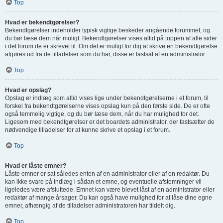
Top
Hvad er bekendtgørelser?
Bekendtgørelser indeholder typisk vigtige beskeder angående forummet, og
du bør læse dem når muligt. Bekendtgørelser vises altid på toppen af alle sider
i det forum de er skrevet til. Om det er muligt for dig at skrive en bekendtgørelse
afgøres ud fra de tilladelser som du har, disse er fastsat af en administrator.
Top
Hvad er opslag?
Opslag er indlæg som altid vises lige under bekendtgørelserne i et forum, til
forskel fra bekendtgørelserne vises opslag kun på den første side. De er ofte
også temmelig vigtige, og du bør læse dem, når du har mulighed for det.
Ligesom med bekendtgørelser er det boardets administrator, der fastsætter de
nødvendige tilladelser for at kunne skrive et opslag i et forum.
Top
Hvad er låste emner?
Låste emner er sat således enten af en administrator eller af en redaktør. Du
kan ikke svare på indlæg i sådan et emne, og eventuelle afstemninger vil
ligeledes være afsluttede. Emnet kan være blevet låst af en administrator eller
redaktør af mange årsager. Du kan også have mulighed for at låse dine egne
emner, afhængig af de tilladelser administratoren har tildelt dig.
Top