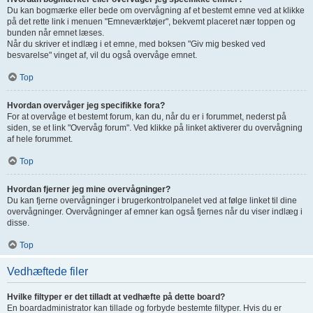
Du kan bogmærke eller bede om overvågning af et bestemt emne ved at klikke
på det rette link i menuen "Emneværktøjer", bekvemt placeret nær toppen og
bunden når emnet læses.
Når du skriver et indlæg i et emne, med boksen "Giv mig besked ved
besvarelse" vinget af, vil du også overvåge emnet.
Top
Hvordan overvåger jeg specifikke fora?
For at overvåge et bestemt forum, kan du, når du er i forummet, nederst på
siden, se et link "Overvåg forum". Ved klikke på linket aktiverer du overvågning
af hele forummet.
Top
Hvordan fjerner jeg mine overvågninger?
Du kan fjerne overvågninger i brugerkontrolpanelet ved at følge linket til dine
overvågninger. Overvågninger af emner kan også fjernes når du viser indlæg i
disse.
Top
Vedhæftede filer
Hvilke filtyper er det tilladt at vedhæfte på dette board?
En boardadministrator kan tillade og forbyde bestemte filtyper. Hvis du er