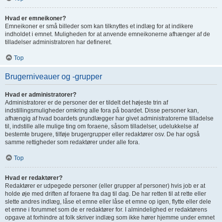
Hvad er emneikoner?
Emneikoner er små billeder som kan tilknyttes et indlæg for at indikere
indholdet i emnet. Muligheden for at anvende emneikonerne afhænger af de
tilladelser administratoren har defineret.
Top
Brugerniveauer og -grupper
Hvad er administratorer?
Administratorer er de personer der er tildelt det højeste trin af
indstillingsmuligheder omkring alle fora på boardet. Disse personer kan,
afhængig af hvad boardets grundlægger har givet administratorerne tilladelse
til, indstille alle mulige ting om foraene, såsom tilladelser, udelukkelse af
bestemte brugere, tilføje brugergrupper eller redaktører osv. De har også
samme rettigheder som redaktører under alle fora.
Top
Hvad er redaktører?
Redaktører er udpegede personer (eller grupper af personer) hvis job er at
holde øje med driften af foraene fra dag til dag. De har retten til at rette eller
slette andres indlæg, låse et emne eller låse et emne op igen, flytte eller dele
et emne i forummet som de er redaktører for. I almindelighed er redaktørens
opgave at forhindre at folk skriver indlæg som ikke hører hjemme under emnet