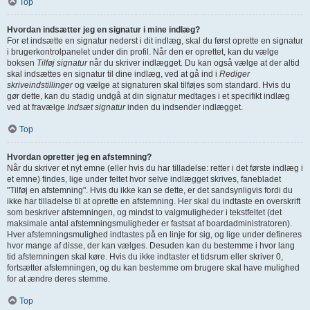
Top
Hvordan indsætter jeg en signatur i mine indlæg?
For et indsætte en signatur nederst i dit indlæg, skal du først oprette en signatur
i brugerkontrolpanelet under din profil. Når den er oprettet, kan du vælge
boksen
Tilføj signatur
når du skriver indlægget. Du kan også vælge at der altid
skal indsættes en signatur til dine indlæg, ved at gå ind i
Rediger
skriveindstillinger
og vælge at signaturen skal tilføjes som standard. Hvis du
gør dette, kan du stadig undgå at din signatur medtages i et specifikt indlæg
ved at fravælge
Indsæt signatur
inden du indsender indlægget.
Top
Hvordan opretter jeg en afstemning?
Når du skriver et nyt emne (eller hvis du har tilladelse: retter i det første indlæg i
et emne) findes, lige under feltet hvor selve indlægget skrives, fanebladet
"Tilføj en afstemning". Hvis du ikke kan se dette, er det sandsynligvis fordi du
ikke har tilladelse til at oprette en afstemning. Her skal du indtaste en overskrift
som beskriver afstemningen, og mindst to valgmuligheder i tekstfeltet (det
maksimale antal afstemningsmuligheder er fastsat af boardadministratoren).
Hver afstemningsmulighed indtastes på en linje for sig, og lige under defineres
hvor mange af disse, der kan vælges. Desuden kan du bestemme i hvor lang
tid afstemningen skal køre. Hvis du ikke indtaster et tidsrum eller skriver 0,
fortsætter afstemningen, og du kan bestemme om brugere skal have mulighed
for at ændre deres stemme.
Top