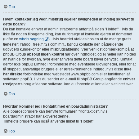
Top
Hvem kontakter jeg vedr. misbrug og/eller lovligheden af indlæg skrevet til
dette board?
Du kan kontakte enhver af administratorerne anført på siden "Holdet". Hvis du
ikke får nogen tilbagemelding, kan du forsøge at kontakte ejeren af domænet
(udfør en
whois søgning
). Hvis boardet afvikles hos en af de mange gratis
tjenester: Yahoo!, free.fr, f2s.com m.fl., bør du kontakte den pågældende
udbyders kundekontor eller misbrugsafdeling. Vær venligst opmærksom på at
phpBB Group
absolut ingen kontrol
har over indholdet, og ej heller kan holdes
ansvarlige for hvordan, hvor eller af hvem dette board bliver benyttet. Kontakt
derfor ikke phpBB Limited i forbindelse med eventuelle ulovligheder, eller for at
få stoppet uansvarlige brugere eller æreskrænkende indlæg, hvis disse
ikke
har direkte forbindelse
med webstedet www.phpbb.com eller funktionen af
softwaren phpBB. Hvis du sender en e-mail til phpBB Group angående
enhver
tredjeparts
brug af denne software, kan du forvente et kort eller slet intet svar.
Top
Hvordan kommer jeg i kontakt med en boardadministrator?
Alle boardet brugere kan benytte formularen "Kontakt os", hvis
boardadministrator har aktiveret denne.
Tilmeldte brugere kan også anvende linket til "Holdet".
Top