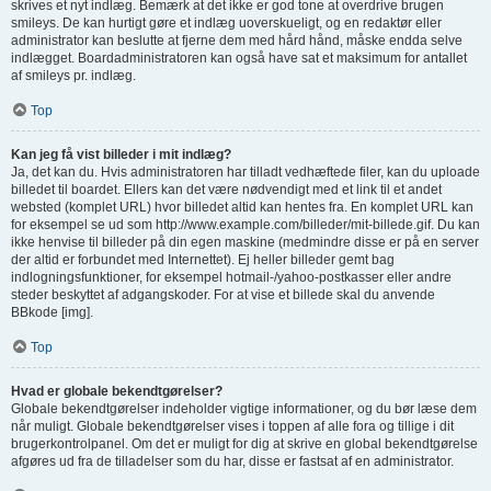
skrives et nyt indlæg. Bemærk at det ikke er god tone at overdrive brugen
smileys. De kan hurtigt gøre et indlæg uoverskueligt, og en redaktør eller
administrator kan beslutte at fjerne dem med hård hånd, måske endda selve
indlægget. Boardadministratoren kan også have sat et maksimum for antallet
af smileys pr. indlæg.
Top
Kan jeg få vist billeder i mit indlæg?
Ja, det kan du. Hvis administratoren har tilladt vedhæftede filer, kan du uploade
billedet til boardet. Ellers kan det være nødvendigt med et link til et andet
websted (komplet URL) hvor billedet altid kan hentes fra. En komplet URL kan
for eksempel se ud som http://www.example.com/billeder/mit-billede.gif. Du kan
ikke henvise til billeder på din egen maskine (medmindre disse er på en server
der altid er forbundet med Internettet). Ej heller billeder gemt bag
indlogningsfunktioner, for eksempel hotmail-/yahoo-postkasser eller andre
steder beskyttet af adgangskoder. For at vise et billede skal du anvende
BBkode [img].
Top
Hvad er globale bekendtgørelser?
Globale bekendtgørelser indeholder vigtige informationer, og du bør læse dem
når muligt. Globale bekendtgørelser vises i toppen af alle fora og tillige i dit
brugerkontrolpanel. Om det er muligt for dig at skrive en global bekendtgørelse
afgøres ud fra de tilladelser som du har, disse er fastsat af en administrator.