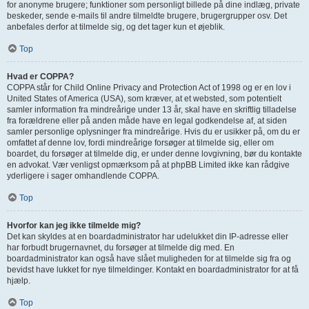
for anonyme brugere; funktioner som personligt billede på dine indlæg, private
beskeder, sende e-mails til andre tilmeldte brugere, brugergrupper osv. Det
anbefales derfor at tilmelde sig, og det tager kun et øjeblik.
Top
Hvad er COPPA?
COPPA står for Child Online Privacy and Protection Act of 1998 og er en lov i
United States of America (USA), som kræver, at et websted, som potentielt
samler information fra mindreårige under 13 år, skal have en skriftlig tilladelse
fra forældrene eller på anden måde have en legal godkendelse af, at siden
samler personlige oplysninger fra mindreårige. Hvis du er usikker på, om du er
omfattet af denne lov, fordi mindreårige forsøger at tilmelde sig, eller om
boardet, du forsøger at tilmelde dig, er under denne lovgivning, bør du kontakte
en advokat. Vær venligst opmærksom på at phpBB Limited ikke kan rådgive
yderligere i sager omhandlende COPPA.
Top
Hvorfor kan jeg ikke tilmelde mig?
Det kan skyldes at en boardadministrator har udelukket din IP-adresse eller
har forbudt brugernavnet, du forsøger at tilmelde dig med. En
boardadministrator kan også have slået muligheden for at tilmelde sig fra og
bevidst have lukket for nye tilmeldinger. Kontakt en boardadministrator for at få
hjælp.
Top