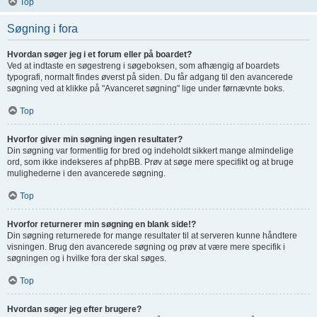
Top
Søgning i fora
Hvordan søger jeg i et forum eller på boardet?
Ved at indtaste en søgestreng i søgeboksen, som afhængig af boardets
typografi, normalt findes øverst på siden. Du får adgang til den avancerede
søgning ved at klikke på "Avanceret søgning" lige under førnævnte boks.
Top
Hvorfor giver min søgning ingen resultater?
Din søgning var formentlig for bred og indeholdt sikkert mange almindelige
ord, som ikke indekseres af phpBB. Prøv at søge mere specifikt og at bruge
mulighederne i den avancerede søgning.
Top
Hvorfor returnerer min søgning en blank side!?
Din søgning returnerede for mange resultater til at serveren kunne håndtere
visningen. Brug den avancerede søgning og prøv at være mere specifik i
søgningen og i hvilke fora der skal søges.
Top
Hvordan søger jeg efter brugere?