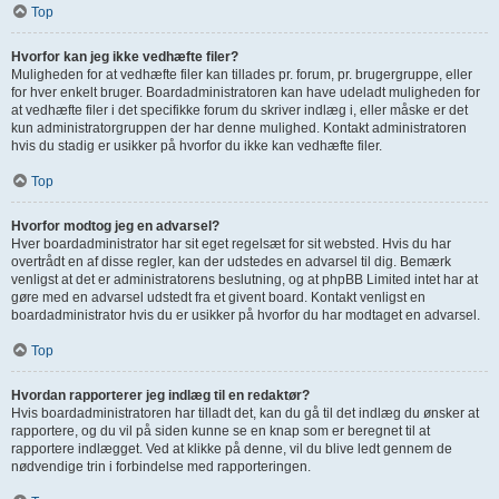
Top
Hvorfor kan jeg ikke vedhæfte filer?
Muligheden for at vedhæfte filer kan tillades pr. forum, pr. brugergruppe, eller
for hver enkelt bruger. Boardadministratoren kan have udeladt muligheden for
at vedhæfte filer i det specifikke forum du skriver indlæg i, eller måske er det
kun administratorgruppen der har denne mulighed. Kontakt administratoren
hvis du stadig er usikker på hvorfor du ikke kan vedhæfte filer.
Top
Hvorfor modtog jeg en advarsel?
Hver boardadministrator har sit eget regelsæt for sit websted. Hvis du har
overtrådt en af disse regler, kan der udstedes en advarsel til dig. Bemærk
venligst at det er administratorens beslutning, og at phpBB Limited intet har at
gøre med en advarsel udstedt fra et givent board. Kontakt venligst en
boardadministrator hvis du er usikker på hvorfor du har modtaget en advarsel.
Top
Hvordan rapporterer jeg indlæg til en redaktør?
Hvis boardadministratoren har tilladt det, kan du gå til det indlæg du ønsker at
rapportere, og du vil på siden kunne se en knap som er beregnet til at
rapportere indlægget. Ved at klikke på denne, vil du blive ledt gennem de
nødvendige trin i forbindelse med rapporteringen.