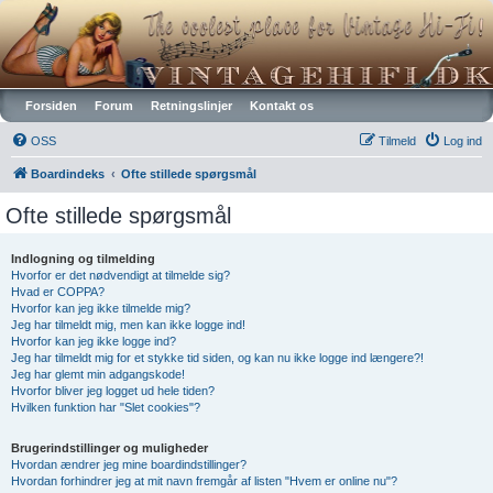
Vintagehifi.dk
Forsiden
Forum
Retningslinjer
Kontakt os
OSS
Tilmeld
Log ind
Boardindeks
Ofte stillede spørgsmål
Ofte stillede spørgsmål
Indlogning og tilmelding
Hvorfor er det nødvendigt at tilmelde sig?
Hvad er COPPA?
Hvorfor kan jeg ikke tilmelde mig?
Jeg har tilmeldt mig, men kan ikke logge ind!
Hvorfor kan jeg ikke logge ind?
Jeg har tilmeldt mig for et stykke tid siden, og kan nu ikke logge ind længere?!
Jeg har glemt min adgangskode!
Hvorfor bliver jeg logget ud hele tiden?
Hvilken funktion har "Slet cookies"?
Brugerindstillinger og muligheder
Hvordan ændrer jeg mine boardindstillinger?
Hvordan forhindrer jeg at mit navn fremgår af listen "Hvem er online nu"?