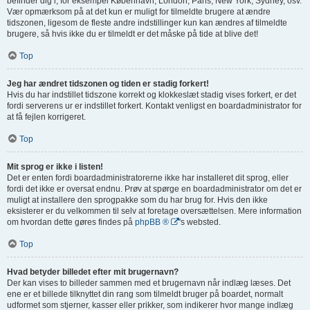
befinder dig i, for eksempel København, London, Paris, New York, Sydney, osv.
Vær opmærksom på at det kun er muligt for tilmeldte brugere at ændre
tidszonen, ligesom de fleste andre indstillinger kun kan ændres af tilmeldte
brugere, så hvis ikke du er tilmeldt er det måske på tide at blive det!
Top
Jeg har ændret tidszonen og tiden er stadig forkert!
Hvis du har indstillet tidszone korrekt og klokkeslæt stadig vises forkert, er det
fordi serverens ur er indstillet forkert. Kontakt venligst en boardadministrator for
at få fejlen korrigeret.
Top
Mit sprog er ikke i listen!
Det er enten fordi boardadministratorerne ikke har installeret dit sprog, eller
fordi det ikke er oversat endnu. Prøv at spørge en boardadministrator om det er
muligt at installere den sprogpakke som du har brug for. Hvis den ikke
eksisterer er du velkommen til selv at foretage oversættelsen. Mere information
om hvordan dette gøres findes på
phpBB ®
's websted.
Top
Hvad betyder billedet efter mit brugernavn?
Der kan vises to billeder sammen med et brugernavn når indlæg læses. Det
ene er et billede tilknyttet din rang som tilmeldt bruger på boardet, normalt
udformet som stjerner, kasser eller prikker, som indikerer hvor mange indlæg