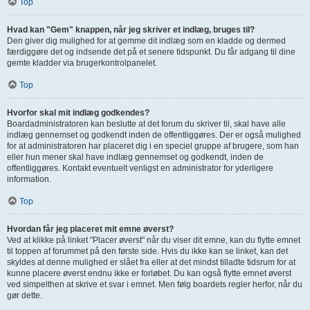
Top
Hvad kan "Gem" knappen, når jeg skriver et indlæg, bruges til?
Den giver dig mulighed for at gemme dit indlæg som en kladde og dermed
færdiggøre det og indsende det på et senere tidspunkt. Du får adgang til dine
gemte kladder via brugerkontrolpanelet.
Top
Hvorfor skal mit indlæg godkendes?
Boardadministratoren kan beslutte at det forum du skriver til, skal have alle
indlæg gennemset og godkendt inden de offentliggøres. Der er også mulighed
for at administratoren har placeret dig i en speciel gruppe af brugere, som han
eller hun mener skal have indlæg gennemset og godkendt, inden de
offentliggøres. Kontakt eventuelt venligst en administrator for yderligere
information.
Top
Hvordan får jeg placeret mit emne øverst?
Ved at klikke på linket "Placer øverst" når du viser dit emne, kan du flytte emnet
til toppen af forummet på den første side. Hvis du ikke kan se linket, kan det
skyldes at denne mulighed er slået fra eller at det mindst tilladte tidsrum for at
kunne placere øverst endnu ikke er forløbet. Du kan også flytte emnet øverst
ved simpelthen at skrive et svar i emnet. Men følg boardets regler herfor, når du
gør dette.