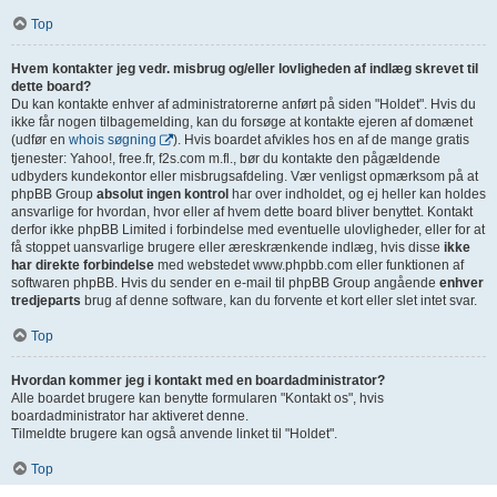
Top
Hvem kontakter jeg vedr. misbrug og/eller lovligheden af indlæg skrevet til
dette board?
Du kan kontakte enhver af administratorerne anført på siden "Holdet". Hvis du
ikke får nogen tilbagemelding, kan du forsøge at kontakte ejeren af domænet
(udfør en
whois søgning
). Hvis boardet afvikles hos en af de mange gratis
tjenester: Yahoo!, free.fr, f2s.com m.fl., bør du kontakte den pågældende
udbyders kundekontor eller misbrugsafdeling. Vær venligst opmærksom på at
phpBB Group
absolut ingen kontrol
har over indholdet, og ej heller kan holdes
ansvarlige for hvordan, hvor eller af hvem dette board bliver benyttet. Kontakt
derfor ikke phpBB Limited i forbindelse med eventuelle ulovligheder, eller for at
få stoppet uansvarlige brugere eller æreskrænkende indlæg, hvis disse
ikke
har direkte forbindelse
med webstedet www.phpbb.com eller funktionen af
softwaren phpBB. Hvis du sender en e-mail til phpBB Group angående
enhver
tredjeparts
brug af denne software, kan du forvente et kort eller slet intet svar.
Top
Hvordan kommer jeg i kontakt med en boardadministrator?
Alle boardet brugere kan benytte formularen "Kontakt os", hvis
boardadministrator har aktiveret denne.
Tilmeldte brugere kan også anvende linket til "Holdet".
Top