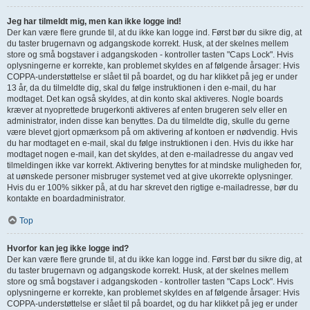
Jeg har tilmeldt mig, men kan ikke logge ind!
Der kan være flere grunde til, at du ikke kan logge ind. Først bør du sikre dig, at
du taster brugernavn og adgangskode korrekt. Husk, at der skelnes mellem
store og små bogstaver i adgangskoden - kontroller tasten "Caps Lock". Hvis
oplysningerne er korrekte, kan problemet skyldes en af følgende årsager: Hvis
COPPA-understøttelse er slået til på boardet, og du har klikket på jeg er under
13 år, da du tilmeldte dig, skal du følge instruktionen i den e-mail, du har
modtaget. Det kan også skyldes, at din konto skal aktiveres. Nogle boards
kræver at nyoprettede brugerkonti aktiveres af enten brugeren selv eller en
administrator, inden disse kan benyttes. Da du tilmeldte dig, skulle du gerne
være blevet gjort opmærksom på om aktivering af kontoen er nødvendig. Hvis
du har modtaget en e-mail, skal du følge instruktionen i den. Hvis du ikke har
modtaget nogen e-mail, kan det skyldes, at den e-mailadresse du angav ved
tilmeldingen ikke var korrekt. Aktivering benyttes for at mindske muligheden for,
at uønskede personer misbruger systemet ved at give ukorrekte oplysninger.
Hvis du er 100% sikker på, at du har skrevet den rigtige e-mailadresse, bør du
kontakte en boardadministrator.
Top
Hvorfor kan jeg ikke logge ind?
Der kan være flere grunde til, at du ikke kan logge ind. Først bør du sikre dig, at
du taster brugernavn og adgangskode korrekt. Husk, at der skelnes mellem
store og små bogstaver i adgangskoden - kontroller tasten "Caps Lock". Hvis
oplysningerne er korrekte, kan problemet skyldes en af følgende årsager: Hvis
COPPA-understøttelse er slået til på boardet, og du har klikket på jeg er under