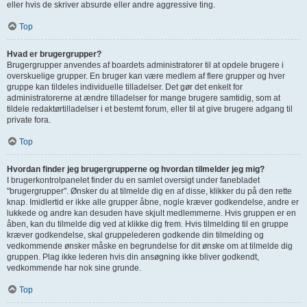
eller hvis de skriver absurde eller andre aggressive ting.
Top
Hvad er brugergrupper?
Brugergrupper anvendes af boardets administratorer til at opdele brugere i
overskuelige grupper. En bruger kan være medlem af flere grupper og hver
gruppe kan tildeles individuelle tilladelser. Det gør det enkelt for
administratorerne at ændre tilladelser for mange brugere samtidig, som at
tildele redaktørtilladelser i et bestemt forum, eller til at give brugere adgang til
private fora.
Top
Hvordan finder jeg brugergrupperne og hvordan tilmelder jeg mig?
I brugerkontrolpanelet finder du en samlet oversigt under fanebladet
"brugergrupper". Ønsker du at tilmelde dig en af disse, klikker du på den rette
knap. Imidlertid er ikke alle grupper åbne, nogle kræver godkendelse, andre er
lukkede og andre kan desuden have skjult medlemmerne. Hvis gruppen er en
åben, kan du tilmelde dig ved at klikke dig frem. Hvis tilmelding til en gruppe
kræver godkendelse, skal gruppelederen godkende din tilmelding og
vedkommende ønsker måske en begrundelse for dit ønske om at tilmelde dig
gruppen. Plag ikke lederen hvis din ansøgning ikke bliver godkendt,
vedkommende har nok sine grunde.
Top