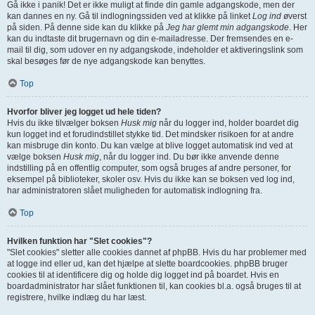
Gå ikke i panik! Det er ikke muligt at finde din gamle adgangskode, men der
kan dannes en ny. Gå til indlogningssiden ved at klikke på linket
Log ind
øverst
på siden. På denne side kan du klikke på
Jeg har glemt min adgangskode
. Her
kan du indtaste dit brugernavn og din e-mailadresse. Der fremsendes en e-
mail til dig, som udover en ny adgangskode, indeholder et aktiveringslink som
skal besøges før de nye adgangskode kan benyttes.
Top
Hvorfor bliver jeg logget ud hele tiden?
Hvis du ikke tilvælger boksen
Husk mig
når du logger ind, holder boardet dig
kun logget ind et forudindstillet stykke tid. Det mindsker risikoen for at andre
kan misbruge din konto. Du kan vælge at blive logget automatisk ind ved at
vælge boksen
Husk mig
, når du logger ind. Du bør ikke anvende denne
indstilling på en offentlig computer, som også bruges af andre personer, for
eksempel på biblioteker, skoler osv. Hvis du ikke kan se boksen ved log ind,
har administratoren slået muligheden for automatisk indlogning fra.
Top
Hvilken funktion har "Slet cookies"?
"Slet cookies" sletter alle cookies dannet af phpBB. Hvis du har problemer med
at logge ind eller ud, kan det hjælpe at slette boardcookies. phpBB bruger
cookies til at identificere dig og holde dig logget ind på boardet. Hvis en
boardadministrator har slået funktionen til, kan cookies bl.a. også bruges til at
registrere, hvilke indlæg du har læst.