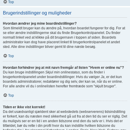
Top
Brugerindstillinger og muligheder
Hvordan ændrer jeg mine boardindstillinger?
Som tilmeldt bruger kan du ændre på, hvordan boardet fungerer for dig. For at
se eller ændre indstillingerne skal du finde Brugerkontrolpanelet. Du finder
normalt linket ved at klikke på dit brugernavn i toppen af siden. Boardets
administrator kan dog have placeret linket til brugerkontrolpanelet et andet
sted. Alle dine indstillinger bliver gemt til dine næste besøg.
Top
Hvordan forhindrer jeg at mit navn fremgår af listen "Hvem er online nu"?
Du kan bruge indstillingen
Skjul min onlinestatus
, som du finder i
brugerkontrolpanelet under boardindstillinger. Hvis du vælger
Ja
, er det kun
boardets administratorer, redaktører og dig selv, der kan se, når du er online.
For alle andre vil du i onlinelisten herefter fremtræde som "skjult bruger".
Top
Tiden er ikke vist korrekt!
Da det usædvanligt sjældent sker at webstedets (webserverens) tidsindstilling
er forkert, kan du næsten med sikkerhed gå ud fra at den tid du ser er rigtig. Det
du muligvis ser er en tid i en anden tidszone end den du selv er i. Hvis det er
tilfældet, bør du rette i din profil hvor du kan indstille hvilken tidszone du