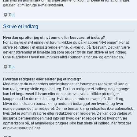
kun hvis en administrator har slået denne funktion til. Dette er for at forhindre
gæster i at misbruge e-mailsystemet.
Top
Skrive et indlæg
Hvordan opretter jeg et nyt emne eller besvarer et indlæg?
For at skrive et nyt emne i et forum, klikker du på knappen "Nyt emne". For at
skrive et indlæg i et eksisterende emne, klikker du på "Besvar". Det kan være
det er nødvendigt at tilmelde sig som bruger før du kan skrive et nyt indlæg.
Dine tilladelser i hvert forum vises altid i bunden af forum- og emnesiden.
Top
Hvordan redigerer eller sletter jeg et indlæg?
Med mindre du er boardets administrator eller forummets redaktør, så kan du
kun redigere og slette egne indlæg. Du kan redigere et indlæg, nogle gange
kun i et begrænset tidsrum efter det er skrevet, ved at klikke på rediger-
knappen ud for det rette indlæg. Hvis der allerede er svaret på dit indlæg,
bliver der indsat en bemærkning nederst i indlægget om hvornår og hvor
mange gange du har redigeret. Denne bemærkning indsættes ikke automatisk,
hvis det er administratorer eller redaktører der redigerer. De kan dog vælge at
indsætte bemærkningen med info om hvad der er redigeret og hvorfor. Vær
opmærksom på, at almindelige brugere ikke kan slette et indlæg, når først der
er blevet svaret på det.