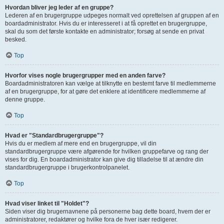
Hvordan bliver jeg leder af en gruppe?
Lederen af en brugergruppe udpeges normalt ved oprettelsen af gruppen af en
boardadministrator. Hvis du er interesseret i at få oprettet en brugergruppe,
skal du som det første kontakte en administrator; forsøg at sende en privat
besked.
Top
Hvorfor vises nogle brugergrupper med en anden farve?
Boardadministratoren kan vælge at tilknytte en bestemt farve til medlemmerne
af en brugergruppe, for at gøre det enklere at identificere medlemmerne af
denne gruppe.
Top
Hvad er "Standardbrugergruppe"?
Hvis du er medlem af mere end en brugergruppe, vil din
standardbrugergruppe være afgørende for hvilken gruppefarve og rang der
vises for dig. En boardadministrator kan give dig tilladelse til at ændre din
standardbrugergruppe i brugerkontrolpanelet.
Top
Hvad viser linket til "Holdet"?
Siden viser dig brugernavnene på personerne bag dette board, hvem der er
administratorer, redaktører og hvilke fora de hver især redigerer.