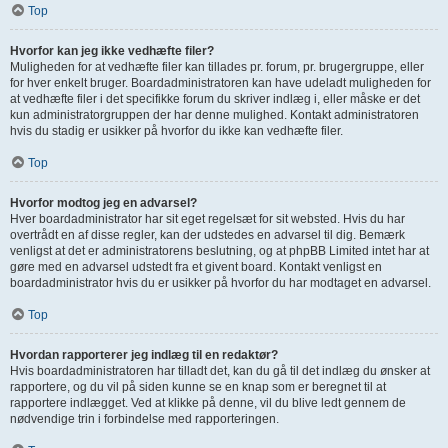
Top
Hvorfor kan jeg ikke vedhæfte filer?
Muligheden for at vedhæfte filer kan tillades pr. forum, pr. brugergruppe, eller
for hver enkelt bruger. Boardadministratoren kan have udeladt muligheden for
at vedhæfte filer i det specifikke forum du skriver indlæg i, eller måske er det
kun administratorgruppen der har denne mulighed. Kontakt administratoren
hvis du stadig er usikker på hvorfor du ikke kan vedhæfte filer.
Top
Hvorfor modtog jeg en advarsel?
Hver boardadministrator har sit eget regelsæt for sit websted. Hvis du har
overtrådt en af disse regler, kan der udstedes en advarsel til dig. Bemærk
venligst at det er administratorens beslutning, og at phpBB Limited intet har at
gøre med en advarsel udstedt fra et givent board. Kontakt venligst en
boardadministrator hvis du er usikker på hvorfor du har modtaget en advarsel.
Top
Hvordan rapporterer jeg indlæg til en redaktør?
Hvis boardadministratoren har tilladt det, kan du gå til det indlæg du ønsker at
rapportere, og du vil på siden kunne se en knap som er beregnet til at
rapportere indlægget. Ved at klikke på denne, vil du blive ledt gennem de
nødvendige trin i forbindelse med rapporteringen.