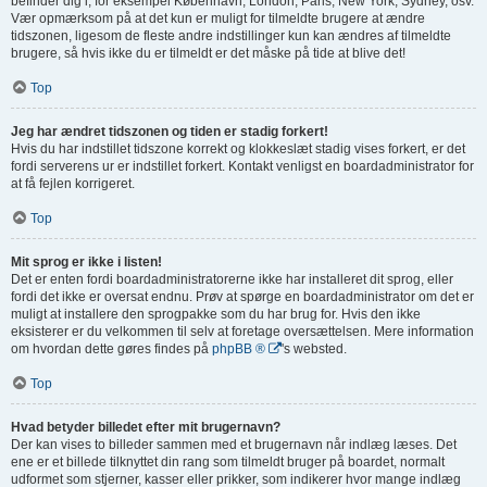
befinder dig i, for eksempel København, London, Paris, New York, Sydney, osv.
Vær opmærksom på at det kun er muligt for tilmeldte brugere at ændre
tidszonen, ligesom de fleste andre indstillinger kun kan ændres af tilmeldte
brugere, så hvis ikke du er tilmeldt er det måske på tide at blive det!
Top
Jeg har ændret tidszonen og tiden er stadig forkert!
Hvis du har indstillet tidszone korrekt og klokkeslæt stadig vises forkert, er det
fordi serverens ur er indstillet forkert. Kontakt venligst en boardadministrator for
at få fejlen korrigeret.
Top
Mit sprog er ikke i listen!
Det er enten fordi boardadministratorerne ikke har installeret dit sprog, eller
fordi det ikke er oversat endnu. Prøv at spørge en boardadministrator om det er
muligt at installere den sprogpakke som du har brug for. Hvis den ikke
eksisterer er du velkommen til selv at foretage oversættelsen. Mere information
om hvordan dette gøres findes på
phpBB ®
's websted.
Top
Hvad betyder billedet efter mit brugernavn?
Der kan vises to billeder sammen med et brugernavn når indlæg læses. Det
ene er et billede tilknyttet din rang som tilmeldt bruger på boardet, normalt
udformet som stjerner, kasser eller prikker, som indikerer hvor mange indlæg