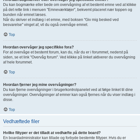
Du kan bogmærke eller bede om overvågning af et bestemt emne ved at klikke
på det rette link i menuen "Emneværktøjer", bekvemt placeret nær toppen og
bunden når emnet læses.
Når du skriver et indlæg i et emne, med boksen "Giv mig besked ved
besvarelse" vinget af, vil du også overvåge emnet.
Top
Hvordan overvåger jeg specifikke fora?
For at overvåge et bestemt forum, kan du, når du er i forummet, nederst på
siden, se et link "Overvåg forum". Ved klikke på linket aktiverer du overvågning
af hele forummet.
Top
Hvordan fjerner jeg mine overvågninger?
Du kan fjerne overvågninger i brugerkontrolpanelet ved at følge linket til dine
overvågninger. Overvågninger af emner kan også fjernes når du viser indlæg i
disse.
Top
Vedhæftede filer
Hvilke filtyper er det tilladt at vedhæfte på dette board?
En boardadministrator kan tillade og forbyde bestemte filtyper. Hvis du er