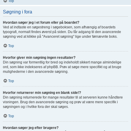
Top
Søgning i fora
Hvordan søger jeg i et forum eller på boardet?
Ved at indtaste en søgestreng i søgeboksen, som afhængig af boardets
typografi, normalt findes øverst på siden. Du får adgang til den avancerede
søgning ved at klikke på "Avanceret søgning" lige under førnævnte boks.
Top
Hvorfor giver min søgning ingen resultater?
Din søgning var formentlig for bred og indeholdt sikkert mange almindelige
ord, som ikke indekseres af phpBB. Prøv at søge mere specifikt og at bruge
mulighederne i den avancerede søgning.
Top
Hvorfor returnerer min søgning en blank side!?
Din søgning returnerede for mange resultater til at serveren kunne håndtere
visningen. Brug den avancerede søgning og prøv at være mere specifik i
søgningen og i hvilke fora der skal søges.
Top
Hvordan søger jeg efter brugere?