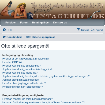
Vintagehifi.dk
Forsiden
Forum
Retningslinjer
Kontakt os
OSS
Tilmeld
Log ind
Boardindeks
Ofte stillede spørgsmål
Ofte stillede spørgsmål
Indlogning og tilmelding
Hvorfor er det nødvendigt at tilmelde sig?
Hvad er COPPA?
Hvorfor kan jeg ikke tilmelde mig?
Jeg har tilmeldt mig, men kan ikke logge ind!
Hvorfor kan jeg ikke logge ind?
Jeg har tilmeldt mig for et stykke tid siden, og kan nu ikke logge ind længere?!
Jeg har glemt min adgangskode!
Hvorfor bliver jeg logget ud hele tiden?
Hvilken funktion har "Slet cookies"?
Brugerindstillinger og muligheder
Hvordan ændrer jeg mine boardindstillinger?
Hvordan forhindrer jeg at mit navn fremgår af listen "Hvem er online nu"?