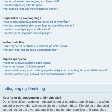
Hvorfor returnerer min søgning en blank side!?
Hvordan søger jeg efter brugere?
Hvor kan jeg finde alle mine indlæg og emner?
Bogmærker og overvågnings
Hvad er forskellen på at bogmærke og på at overvåge?
Hvordan bogmærker eller overvåger jeg specifikke emner?
Hvordan overvåger jeg specifikke fora?
Hvordan fjerner jeg mine overvågninger?
Vedhæftede filer
Hvilke filtyper er det tilladt at vedhæfte på dette board?
Hvordan finder jeg alle mine vedhæftede filer?
phpBB spørgsmål
Hvem har skrevet koden til dette board?
Hvorfor er funktion X ikke til stede?
Hvem kontakter jeg vedr. misbrug og/eller lovligheden af indlæg skrevet til dette board?
Hvordan kommer jeg i kontakt med en boardadministrator?
Indlogning og tilmelding
Hvorfor er det nødvendigt at tilmelde sig?
Det er ikke sikkert, at det er nødvendigt; det er boardets administrator, der afgør,
om det er nødvendigt at tilmelde sig for at skrive indlæg. Tilmelding er dog altid
en god ide, da det giver adgang til flere muligheder, som ikke er tilgængelige