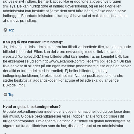
skrives et nyt indlæg. Bemærk at det ikke er god tone at overdrive brugen
smileys. De kan hurtigt gøre et indlæg uoverskueligt, og en redaktør eller
administrator kan beslutte at fjerne dem med hård hånd, måske endda selve
indlægget. Boardadministratoren kan også have sat et maksimum for antallet
af smileys pr. indlæg.
Top
Kan jeg få vist billeder i mit indlæg?
Ja, det kan du. Hvis administratoren har tilladt vedhæftede filer, kan du uploade
billedet til boardet. Ellers kan det være nødvendigt med et link til et andet
websted (komplet URL) hvor billedet altid kan hentes fra. En komplet URL kan
for eksempel se ud som http://www.example.com/billeder/mit-billede.gif. Du kan
ikke henvise til billeder på din egen maskine (medmindre disse er på en server
der altid er forbundet med Internettet). Ej heller billeder gemt bag
indlogningsfunktioner, for eksempel hotmail-/yahoo-postkasser eller andre
steder beskyttet af adgangskoder. For at vise et billede skal du anvende
BBkode [img].
Top
Hvad er globale bekendtgørelser?
Globale bekendtgørelser indeholder vigtige informationer, og du bør læse dem
når muligt. Globale bekendtgørelser vises i toppen af alle fora og tillige i dit
brugerkontrolpanel. Om det er muligt for dig at skrive en global bekendtgørelse
afgøres ud fra de tilladelser som du har, disse er fastsat af en administrator.