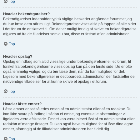
Top
Hvad er bekendtgørelser?
Bekendtgørelser indeholder typisk vigtige beskeder angående forummet, og
du bør læse dem når muligt. Bekendtgørelser vises altid på toppen af alle sider
i det forum de er skrevet til. Om det er muligt for dig at skrive en bekendtgørelse
afgøres ud fra de tilladelser som du har, disse er fastsat af en administrator.
Top
Hvad er opslag?
Opslag er indlæg som altid vises lige under bekendtgørelserne i et forum, til
forskel fra bekendtgørelserne vises opslag kun på den første side. De er ofte
også temmelig vigtige, og du bør læse dem, når du har mulighed for det.
Ligesom med bekendtgørelser er det boardets administrator, der fastsætter de
nødvendige tilladelser for at kunne skrive et opslag i et forum.
Top
Hvad er låste emner?
Låste emner er sat således enten af en administrator eller af en redaktør. Du
kan ikke svare på indlæg i sådan et emne, og eventuelle afstemninger vil
ligeledes være afsluttede. Emnet kan være blevet låst af en administrator eller
redaktør af mange årsager. Du kan også have mulighed for at låse dine egne
emner, afhængig af de tilladelser administratoren har tildelt dig.
Top