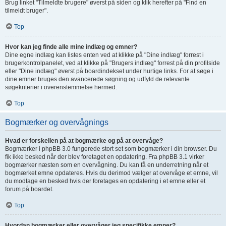
Brug linket "Tilmeldte brugere" øverst på siden og klik herefter på "Find en
tilmeldt bruger".
Top
Hvor kan jeg finde alle mine indlæg og emner?
Dine egne indlæg kan listes enten ved at klikke på "Dine indlæg" forrest i
brugerkontrolpanelet, ved at klikke på "Brugers indlæg" forrest på din profilside
eller "Dine indlæg" øverst på boardindekset under hurtige links. For at søge i
dine emner bruges den avancerede søgning og udfyld de relevante
søgekriterier i overenstemmelse hermed.
Top
Bogmærker og overvågnings
Hvad er forskellen på at bogmærke og på at overvåge?
Bogmærker i phpBB 3.0 fungerede stort set som bogmærker i din browser. Du
fik ikke besked når der blev foretaget en opdatering. Fra phpBB 3.1 virker
bogmærker næsten som en overvågning. Du kan få en underretning når et
bogmærket emne opdateres. Hvis du derimod vælger at overvåge et emne, vil
du modtage en besked hvis der foretages en opdatering i et emne eller et
forum på boardet.
Top
Hvordan bogmærker eller overvåger jeg specifikke emner?