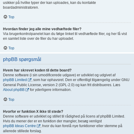
usikker på hvilke typer der kan uploades, kan du kontakte
boardadministratoren.
Top
Hvordan finder jeg alle mine vedhæftede filer?
Via brugerkontrolpanelet kan du følge linket til vedhæftede filer, og her få vist
en samlet liste over de filer du har uploadet.
Top
phpBB spørgsmål
Hvem har skrevet koden til dette board?
Denne software (i sin umodificerede udgave) er udviklet og udgivet af
phpBB Limited
, som har ophavsret. Den er offentligt tilgængelig under GNU
General Public License, version 2 (GPL-2.0) og kan frit distribueres. Læs
About phpBB
for yderligere information.
Top
Hvorfor er funktion X ikke til stede?
Denne software er udviklet og stillet til rådighed på licens af phpBB Limited.
Hvis du mener der er en funktion der mangler, besøg venligst
phpBB Ideas Centre
, hvor du kan forelå nye funktioner eller stemme på
allerede stillede forslag.