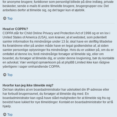
for anonyme brugere; funktioner som personligt billede på dine indlæg, private
beskeder, sende e-mails til andre tilmeldte brugere, brugergrupper osv. Det
anbefales derfor at tilmelde sig, og det tager kun et øjeblik.
Top
Hvad er COPPA?
COPPA står for Child Online Privacy and Protection Act of 1998 og er en lov i
United States of America (USA), som kræver, at et websted, som potentielt
samler information fra mindreårige under 13 år, skal have en skriftlig tilladelse
fra forældrene eller på anden måde have en legal godkendelse af, at siden
samler personlige oplysninger fra mindreårige. Hvis du er usikker på, om du er
omfattet af denne lov, fordi mindreårige forsøger at tilmelde sig, eller om
boardet, du forsøger at tilmelde dig, er under denne lovgivning, bør du kontakte
en advokat. Vær venligst opmærksom på at phpBB Limited ikke kan rådgive
yderligere i sager omhandlende COPPA.
Top
Hvorfor kan jeg ikke tilmelde mig?
Det kan skyldes at en boardadministrator har udelukket din IP-adresse eller
har forbudt brugernavnet, du forsøger at tilmelde dig med. En
boardadministrator kan også have slået muligheden for at tilmelde sig fra og
bevidst have lukket for nye tilmeldinger. Kontakt en boardadministrator for at få
hjælp.
Top