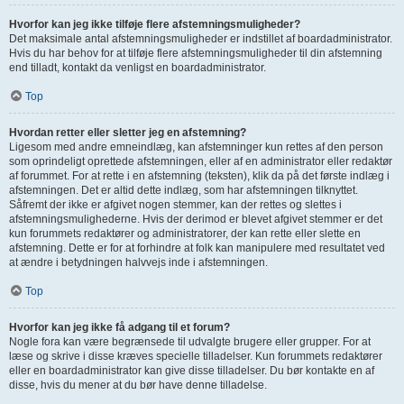
Hvorfor kan jeg ikke tilføje flere afstemningsmuligheder?
Det maksimale antal afstemningsmuligheder er indstillet af boardadministrator.
Hvis du har behov for at tilføje flere afstemningsmuligheder til din afstemning
end tilladt, kontakt da venligst en boardadministrator.
Top
Hvordan retter eller sletter jeg en afstemning?
Ligesom med andre emneindlæg, kan afstemninger kun rettes af den person
som oprindeligt oprettede afstemningen, eller af en administrator eller redaktør
af forummet. For at rette i en afstemning (teksten), klik da på det første indlæg i
afstemningen. Det er altid dette indlæg, som har afstemningen tilknyttet.
Såfremt der ikke er afgivet nogen stemmer, kan der rettes og slettes i
afstemningsmulighederne. Hvis der derimod er blevet afgivet stemmer er det
kun forummets redaktører og administratorer, der kan rette eller slette en
afstemning. Dette er for at forhindre at folk kan manipulere med resultatet ved
at ændre i betydningen halvvejs inde i afstemningen.
Top
Hvorfor kan jeg ikke få adgang til et forum?
Nogle fora kan være begrænsede til udvalgte brugere eller grupper. For at
læse og skrive i disse kræves specielle tilladelser. Kun forummets redaktører
eller en boardadministrator kan give disse tilladelser. Du bør kontakte en af
disse, hvis du mener at du bør have denne tilladelse.