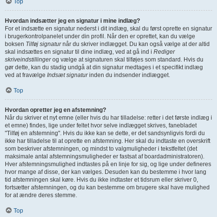
Top
Hvordan indsætter jeg en signatur i mine indlæg?
For et indsætte en signatur nederst i dit indlæg, skal du først oprette en signatur
i brugerkontrolpanelet under din profil. Når den er oprettet, kan du vælge
boksen
Tilføj signatur
når du skriver indlægget. Du kan også vælge at der altid
skal indsættes en signatur til dine indlæg, ved at gå ind i
Rediger
skriveindstillinger
og vælge at signaturen skal tilføjes som standard. Hvis du
gør dette, kan du stadig undgå at din signatur medtages i et specifikt indlæg
ved at fravælge
Indsæt signatur
inden du indsender indlægget.
Top
Hvordan opretter jeg en afstemning?
Når du skriver et nyt emne (eller hvis du har tilladelse: retter i det første indlæg i
et emne) findes, lige under feltet hvor selve indlægget skrives, fanebladet
"Tilføj en afstemning". Hvis du ikke kan se dette, er det sandsynligvis fordi du
ikke har tilladelse til at oprette en afstemning. Her skal du indtaste en overskrift
som beskriver afstemningen, og mindst to valgmuligheder i tekstfeltet (det
maksimale antal afstemningsmuligheder er fastsat af boardadministratoren).
Hver afstemningsmulighed indtastes på en linje for sig, og lige under defineres
hvor mange af disse, der kan vælges. Desuden kan du bestemme i hvor lang
tid afstemningen skal køre. Hvis du ikke indtaster et tidsrum eller skriver 0,
fortsætter afstemningen, og du kan bestemme om brugere skal have mulighed
for at ændre deres stemme.
Top