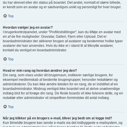
du har skrevet eller din status på boardet. Det andet, normalt et større billede,
er kendt som en avatar og er sædvanligvis unikt og personligt for hver bruger.
Top
Hvordan vælger jeg en avatar?
I brugerkontrolpanelet, under "Profilindstillinger", kan du tilføje en avatar med
en af de fire muligheder: Gravatar, Galleri, Fjern eller Upload. Det er
boardadministrator der aktiverer brugen af avatarer og bestemmer hvilke typer
avatarer der kan anvendes. Hvis du ikke er i stand til at tilknytte avatarer,
kontakt da venligst en boardadministrator.
Top
Hvad er min rang og hvordan ændrer jeg den?
Din rang, som vises under dit brugernavn, indikerer særlige brugere, for
eksempel medlemskab af bestemte brugergrupper, herunder redaktører og
administratorer. Du kan ikke ændre teksten for en rang, de er indstillet af en
boardadministrator. Misbrug venligst ikke boardet ved at skrive unødvendige
indlæg blot for at forøge din rang. De fleste boards vil ikke tolerere dette, og en
redaktør eller administrator vil simpelthen formindske dit antal indlæg.
Top
Når jeg klikker på en brugers e-mail, bliver jeg bedt om at logge ind?
Kun tilmeldte brugere kan sende e-mails via det indbyggede e-mailsystem, og