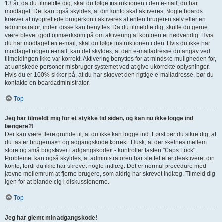
13 år, da du tilmeldte dig, skal du følge instruktionen i den e-mail, du har
modtaget. Det kan også skyldes, at din konto skal aktiveres. Nogle boards
kræver at nyoprettede brugerkonti aktiveres af enten brugeren selv eller en
administrator, inden disse kan benyttes. Da du tilmeldte dig, skulle du gerne
være blevet gjort opmærksom på om aktivering af kontoen er nødvendig. Hvis
du har modtaget en e-mail, skal du følge instruktionen i den. Hvis du ikke har
modtaget nogen e-mail, kan det skyldes, at den e-mailadresse du angav ved
tilmeldingen ikke var korrekt. Aktivering benyttes for at mindske muligheden for,
at uønskede personer misbruger systemet ved at give ukorrekte oplysninger.
Hvis du er 100% sikker på, at du har skrevet den rigtige e-mailadresse, bør du
kontakte en boardadministrator.
Top
Jeg har tilmeldt mig for et stykke tid siden, og kan nu ikke logge ind
længere?!
Der kan være flere grunde til, at du ikke kan logge ind. Først bør du sikre dig, at
du taster brugernavn og adgangskode korrekt. Husk, at der skelnes mellem
store og små bogstaver i adgangskoden - kontroller tasten "Caps Lock".
Problemet kan også skyldes, at administratoren har slettet eller deaktiveret din
konto, fordi du ikke har skrevet nogle indlæg. Det er normal procedure med
jævne mellemrum at fjerne brugere, som aldrig har skrevet indlæg. Tilmeld dig
igen for at blande dig i diskussionerne.
Top
Jeg har glemt min adgangskode!