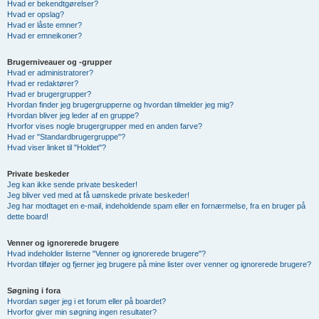
Hvad er bekendtgørelser?
Hvad er opslag?
Hvad er låste emner?
Hvad er emneikoner?
Brugerniveauer og -grupper
Hvad er administratorer?
Hvad er redaktører?
Hvad er brugergrupper?
Hvordan finder jeg brugergrupperne og hvordan tilmelder jeg mig?
Hvordan bliver jeg leder af en gruppe?
Hvorfor vises nogle brugergrupper med en anden farve?
Hvad er "Standardbrugergruppe"?
Hvad viser linket til "Holdet"?
Private beskeder
Jeg kan ikke sende private beskeder!
Jeg bliver ved med at få uønskede private beskeder!
Jeg har modtaget en e-mail, indeholdende spam eller en fornærmelse, fra en bruger på
dette board!
Venner og ignorerede brugere
Hvad indeholder listerne "Venner og ignorerede brugere"?
Hvordan tilføjer og fjerner jeg brugere på mine lister over venner og ignorerede brugere?
Søgning i fora
Hvordan søger jeg i et forum eller på boardet?
Hvorfor giver min søgning ingen resultater?