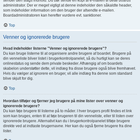
sender den slags indhold. Du bør sende en kopi af e-mailen til dette boards
administrator. Der er meget vigtigt at denne indeholder den såkaldte header,
som indeholder information om den bruger der afsendte e-mailen.
Boardadministratoren kan herefter vurdere evt. sanktioner.
Top
Venner og ignorerede brugere
Hvad indeholder listerne "Venner og ignorerede brugere"?
Du kan bruge listerne til at organisere andre brugere af boardet. Brugere på
din venneliste bliver listet i brugerkontrolpanelet, så du hurtigt kan se deres
onlinestatus og sende dem private beskeder. Afhængig af om boardets
skabelon understøtter dette, vil indlæg fra disse brugere også blive fremhævet.
Hvis du vælger at ignorere en bruger, vil alle indlæg fra denne som standard
blive skjult for dig.
Top
Hvordan tilføjer og fjerner jeg brugere på mine lister over venner og
ignorerede brugere?
Du kan føje brugere til listerne på to måder. I hver brugers profil findes et link
som kan bruges, enten til at føje brugeren til din venneliste, eller til listen over
ignorerede brugere. Alternativt kan du i brugerkontrolpanelet tilføje brugere
direkte ved at indtaste brugernavne. Her kan du også fjerne brugere fra dine
lister.