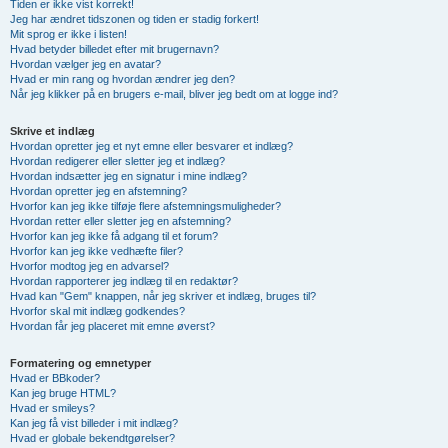
Tiden er ikke vist korrekt!
Jeg har ændret tidszonen og tiden er stadig forkert!
Mit sprog er ikke i listen!
Hvad betyder billedet efter mit brugernavn?
Hvordan vælger jeg en avatar?
Hvad er min rang og hvordan ændrer jeg den?
Når jeg klikker på en brugers e-mail, bliver jeg bedt om at logge ind?
Skrive et indlæg
Hvordan opretter jeg et nyt emne eller besvarer et indlæg?
Hvordan redigerer eller sletter jeg et indlæg?
Hvordan indsætter jeg en signatur i mine indlæg?
Hvordan opretter jeg en afstemning?
Hvorfor kan jeg ikke tilføje flere afstemningsmuligheder?
Hvordan retter eller sletter jeg en afstemning?
Hvorfor kan jeg ikke få adgang til et forum?
Hvorfor kan jeg ikke vedhæfte filer?
Hvorfor modtog jeg en advarsel?
Hvordan rapporterer jeg indlæg til en redaktør?
Hvad kan "Gem" knappen, når jeg skriver et indlæg, bruges til?
Hvorfor skal mit indlæg godkendes?
Hvordan får jeg placeret mit emne øverst?
Formatering og emnetyper
Hvad er BBkoder?
Kan jeg bruge HTML?
Hvad er smileys?
Kan jeg få vist billeder i mit indlæg?
Hvad er globale bekendtgørelser?