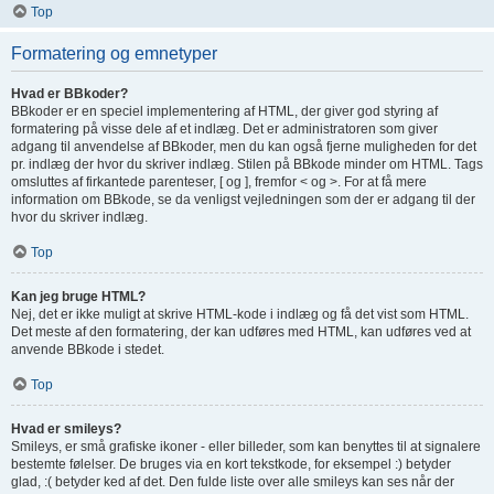
Top
Formatering og emnetyper
Hvad er BBkoder?
BBkoder er en speciel implementering af HTML, der giver god styring af
formatering på visse dele af et indlæg. Det er administratoren som giver
adgang til anvendelse af BBkoder, men du kan også fjerne muligheden for det
pr. indlæg der hvor du skriver indlæg. Stilen på BBkode minder om HTML. Tags
omsluttes af firkantede parenteser, [ og ], fremfor < og >. For at få mere
information om BBkode, se da venligst vejledningen som der er adgang til der
hvor du skriver indlæg.
Top
Kan jeg bruge HTML?
Nej, det er ikke muligt at skrive HTML-kode i indlæg og få det vist som HTML.
Det meste af den formatering, der kan udføres med HTML, kan udføres ved at
anvende BBkode i stedet.
Top
Hvad er smileys?
Smileys, er små grafiske ikoner - eller billeder, som kan benyttes til at signalere
bestemte følelser. De bruges via en kort tekstkode, for eksempel :) betyder
glad, :( betyder ked af det. Den fulde liste over alle smileys kan ses når der