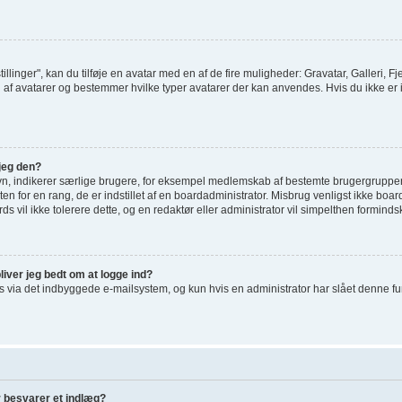
tillinger", kan du tilføje en avatar med en af de fire muligheder: Gravatar, Galleri, Fj
af avatarer og bestemmer hvilke typer avatarer der kan anvendes. Hvis du ikke er i st
jeg den?
vn, indikerer særlige brugere, for eksempel medlemskab af bestemte brugergrupper
en for en rang, de er indstillet af en boardadministrator. Misbrug venligst ikke bo
ards vil ikke tolerere dette, og en redaktør eller administrator vil simpelthen forminds
liver jeg bedt om at logge ind?
via det indbyggede e-mailsystem, og kun hvis en administrator har slået denne funkti
r besvarer et indlæg?