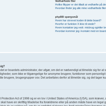
Vedhæftede filer
Hvilke filtyper er det tilladt at vedhæfte på d
Hvordan finder jeg alle mine vedhæftede file
phpBB spørgsmål
Hvem har skrevet koden til dette board?
Hvorfor er funktion X ikke til stede?
Hvem kontakter jeg vedr. misbrug og/eller lov
Hvordan kommer jeg i kontakt med en board
sig?
; det er boardets administrator, der afgør, om det er nødvendigt at tilmelde sig for at
uligheder, som ikke er tilgængelige for anonyme brugere; funktioner som personligt 
dte brugere, brugergrupper osv. Det anbefales derfor at tilmelde sig, og det tager kun
 Protection Act of 1998 og er en lov i United States of America (USA), som kræver, 
 skal have en skriftlig tilladelse fra forældrene eller på anden måde have en legal
Hvis du er usikker på, om du er omfattet af denne lov, fordi mindreårige forsøger at 