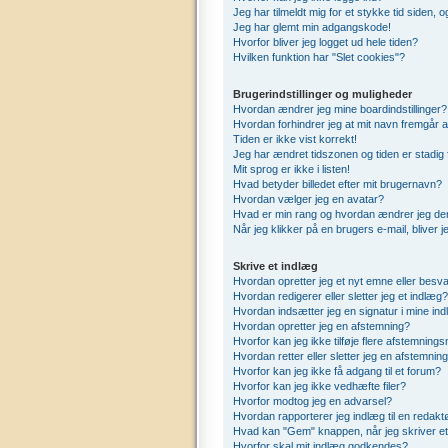
Jeg har tilmeldt mig for et stykke tid siden,
Jeg har glemt min adgangskode!
Hvorfor bliver jeg logget ud hele tiden?
Hvilken funktion har "Slet cookies"?
Brugerindstillinger og muligheder
Hvordan ændrer jeg mine boardindstillinger?
Hvordan forhindrer jeg at mit navn fremgår a
Tiden er ikke vist korrekt!
Jeg har ændret tidszonen og tiden er stadig 
Mit sprog er ikke i listen!
Hvad betyder billedet efter mit brugernavn?
Hvordan vælger jeg en avatar?
Hvad er min rang og hvordan ændrer jeg de
Når jeg klikker på en brugers e-mail, bliver 
Skrive et indlæg
Hvordan opretter jeg et nyt emne eller besva
Hvordan redigerer eller sletter jeg et indlæg?
Hvordan indsætter jeg en signatur i mine in
Hvordan opretter jeg en afstemning?
Hvorfor kan jeg ikke tilføje flere afstemning
Hvordan retter eller sletter jeg en afstemnin
Hvorfor kan jeg ikke få adgang til et forum?
Hvorfor kan jeg ikke vedhæfte filer?
Hvorfor modtog jeg en advarsel?
Hvordan rapporterer jeg indlæg til en redakt
Hvad kan "Gem" knappen, når jeg skriver et 
Hvorfor skal mit indlæg godkendes?