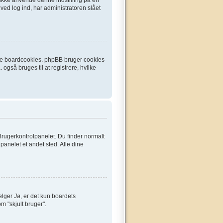
ved log ind, har administratoren slået
ette boardcookies. phpBB bruger cookies
 også bruges til at registrere, hvilke
Brugerkontrolpanelet. Du finder normalt
lpanelet et andet sted. Alle dine
vælger
Ja
, er det kun boardets
om "skjult bruger".