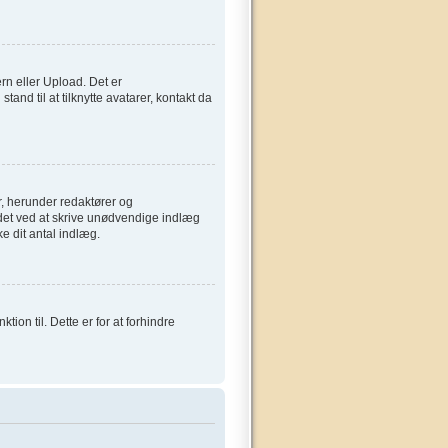
ern eller Upload. Det er
and til at tilknytte avatarer, kontakt da
, herunder redaktører og
ardet ved at skrive unødvendige indlæg
ke dit antal indlæg.
on til. Dette er for at forhindre