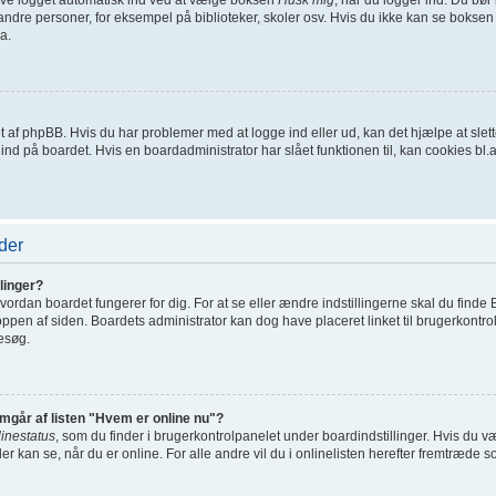
ndre personer, for eksempel på biblioteker, skoler osv. Hvis du ikke kan se boksen 
a.
net af phpBB. Hvis du har problemer med at logge ind eller ud, kan det hjælpe at sl
t ind på boardet. Hvis en boardadministrator har slået funktionen til, kan cookies bl.a.
der
linger?
ordan boardet fungerer for dig. For at se eller ændre indstillingerne skal du finde 
toppen af siden. Boardets administrator kan dog have placeret linket til brugerkontro
besøg.
emgår af listen "Hvem er online nu"?
linestatus
, som du finder i brugerkontrolpanelet under boardindstillinger. Hvis du 
der kan se, når du er online. For alle andre vil du i onlinelisten herefter fremtræde s