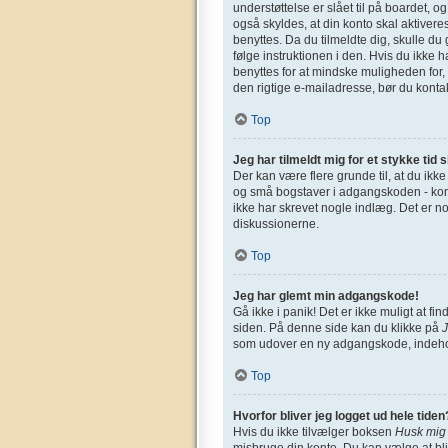
understøttelse er slået til på boardet, o
også skyldes, at din konto skal aktivere
benyttes. Da du tilmeldte dig, skulle d
følge instruktionen i den. Hvis du ikke 
benyttes for at mindske muligheden for,
den rigtige e-mailadresse, bør du konta
Top
Jeg har tilmeldt mig for et stykke tid 
Der kan være flere grunde til, at du ikk
og små bogstaver i adgangskoden - kontro
ikke har skrevet nogle indlæg. Det er n
diskussionerne.
Top
Jeg har glemt min adgangskode!
Gå ikke i panik! Det er ikke muligt at 
siden. På denne side kan du klikke på
som udover en ny adgangskode, indehol
Top
Hvorfor bliver jeg logget ud hele tiden
Hvis du ikke tilvælger boksen
Husk mig
misbruge din konto. Du kan vælge at bl