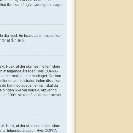
ted ikke kan rådgive yderligere i sager
elde dig med. En boardadministrator kan
for at få hjælp.
ekt. Husk, at der skelnes mellem store
en af følgende årsager: Hvis COPPA-
n i den e-mail, du har modtaget. Det kan
eller en administrator, inden disse kan
s du har modtaget en e-mail, skal du
ldingen ikke var korrekt. Aktivering
u er 100% sikker på, at du har skrevet
ekt. Husk, at der skelnes mellem store
en af følgende årsager: Hvis COPPA-