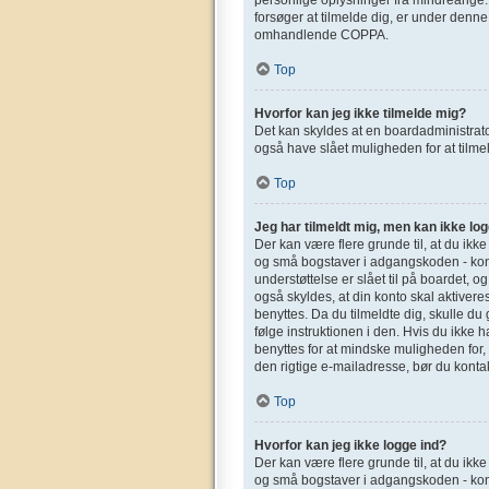
forsøger at tilmelde dig, er under denn
omhandlende COPPA.
Top
Hvorfor kan jeg ikke tilmelde mig?
Det kan skyldes at en boardadministrato
også have slået muligheden for at tilmel
Top
Jeg har tilmeldt mig, men kan ikke log
Der kan være flere grunde til, at du ikk
og små bogstaver i adgangskoden - kont
understøttelse er slået til på boardet, o
også skyldes, at din konto skal aktivere
benyttes. Da du tilmeldte dig, skulle d
følge instruktionen i den. Hvis du ikke 
benyttes for at mindske muligheden for,
den rigtige e-mailadresse, bør du konta
Top
Hvorfor kan jeg ikke logge ind?
Der kan være flere grunde til, at du ikk
og små bogstaver i adgangskoden - kont