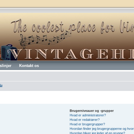
slinjer
Kontakt os
ål
Brugerniveauer og -grupper
Hvad er administratorer?
Hvad er redaktører?
Hvad er brugergrupper?
Hvordan finder jeg brugergrupperne og hvord
Hvordan bliver jeg leder af en gruppe?