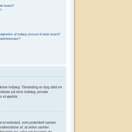
ette board?
r?
ligheden af indlæg skrevet til dette board?
administrator?
 skrive indlæg. Tilmelding er dog altid en
billede på dine indlæg, private
 et øjeblik.
at et websted, som potentielt samler
 godkendelse af, at siden samler
tilmelde sig, eller om boardet, du