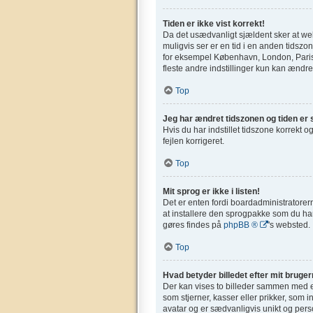
Tiden er ikke vist korrekt!
Da det usædvanligt sjældent sker at webs
muligvis ser er en tid i en anden tidszone
for eksempel København, London, Paris,
fleste andre indstillinger kun kan ændres
Top
Jeg har ændret tidszonen og tiden er s
Hvis du har indstillet tidszone korrekt og
fejlen korrigeret.
Top
Mit sprog er ikke i listen!
Det er enten fordi boardadministratorern
at installere den sprogpakke som du har
gøres findes på
phpBB ®
's websted.
Top
Hvad betyder billedet efter mit bruge
Der kan vises to billeder sammen med et
som stjerner, kasser eller prikker, som 
avatar og er sædvanligvis unikt og perso