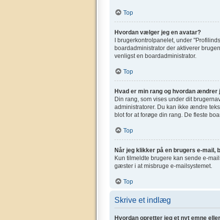
Top
Hvordan vælger jeg en avatar?
I brugerkontrolpanelet, under "Profilinds
boardadministrator der aktiverer brugen 
venligst en boardadministrator.
Top
Hvad er min rang og hvordan ændrer 
Din rang, som vises under dit brugerna
administratorer. Du kan ikke ændre tekst
blot for at forøge din rang. De fleste bo
Top
Når jeg klikker på en brugers e-mail, b
Kun tilmeldte brugere kan sende e-mails 
gæster i at misbruge e-mailsystemet.
Top
Skrive et indlæg
Hvordan opretter jeg et nyt emne elle