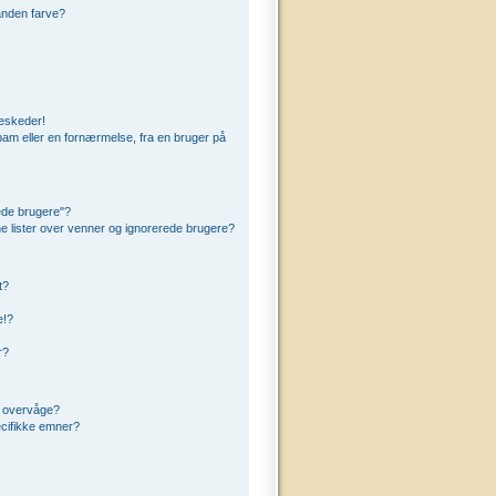
anden farve?
beskeder!
am eller en fornærmelse, fra en bruger på
ede brugere"?
ine lister over venner og ignorerede brugere?
t?
e!?
r?
t overvåge?
cifikke emner?