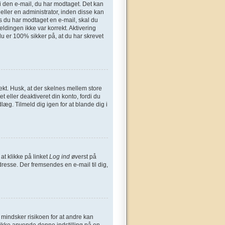
n i den e-mail, du har modtaget. Det kan
eller en administrator, inden disse kan
s du har modtaget en e-mail, skal du
ldingen ikke var korrekt. Aktivering
u er 100% sikker på, at du har skrevet
ekt. Husk, at der skelnes mellem store
 eller deaktiveret din konto, fordi du
æg. Tilmeld dig igen for at blande dig i
at klikke på linket
Log ind
øverst på
dresse. Der fremsendes en e-mail til dig,
t mindsker risikoen for at andre kan
 ikke anvende denne indstilling på en