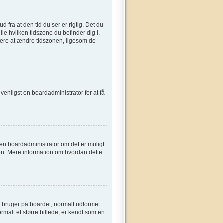
fra at den tid du ser er rigtig. Det du
ille hvilken tidszone du befinder dig i,
gere at ændre tidszonen, ligesom de
t venligst en boardadministrator for at få
e en boardadministrator om det er muligt
sen. Mere information om hvordan dette
t bruger på boardet, normalt udformet
rmalt et større billede, er kendt som en