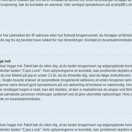
e lovgivning, bør du kontakte en advokat. Vær venligst opmærksom på at phpBB Limi
r har udelukket din IP-adresse eller har forbudt brugernavnet, du forsøger at tilm
de sig fra og bevidst have lukket for nye tilmeldinger. Kontakt en boardadministrator 
ge ind!
e kan logge ind. Først bør du sikre dig, at du taster brugernavn og adgangskode korr
roller tasten "Caps Lock". Hvis oplysningerne er korrekte, kan problemet skyldes 
g du har klikket på jeg er under 13 år, da du tilmeldte dig, skal du følge instruktione
s. Nogle boards kræver at nyoprettede brugerkonti aktiveres af enten brugeren selv 
u gerne være blevet gjort opmærksom på om aktivering af kontoen er nødvendig. Hvi
har modtaget nogen e-mail, kan det skyldes, at den e-mailadresse du angav ved tilme
 at uønskede personer misbruger systemet ved at give ukorrekte oplysninger. Hvis d
kte en boardadministrator.
e kan logge ind. Først bør du sikre dig, at du taster brugernavn og adgangskode korr
roller tasten "Caps Lock". Hvis oplysningerne er korrekte, kan problemet skyldes 