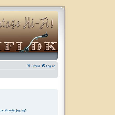
Tilmeld
Log ind
an tilmelder jeg mig?