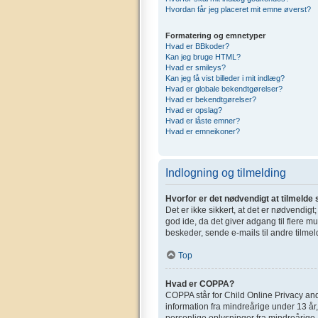
Hvordan får jeg placeret mit emne øverst?
Formatering og emnetyper
Hvad er BBkoder?
Kan jeg bruge HTML?
Hvad er smileys?
Kan jeg få vist billeder i mit indlæg?
Hvad er globale bekendtgørelser?
Hvad er bekendtgørelser?
Hvad er opslag?
Hvad er låste emner?
Hvad er emneikoner?
Indlogning og tilmelding
Hvorfor er det nødvendigt at tilmelde 
Det er ikke sikkert, at det er nødvendigt
god ide, da det giver adgang til flere m
beskeder, sende e-mails til andre tilmel
Top
Hvad er COPPA?
COPPA står for Child Online Privacy and
information fra mindreårige under 13 år,
personlige oplysninger fra mindreårige. 