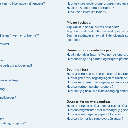
 og kan nu ikke logge ind længere?!
Hvorfor vises nogle brugergrupper med en 
Hvad er "Standardbrugergruppe"?
Hvad viser linket til "Holdet"?
Private beskeder
Jeg kan ikke sende private beskeder!
Jeg bliver ved med at få uønskede private 
f listen "Hvem er online nu"?
Jeg har modtaget en e-mail, indeholdende sp
dette board!
forkert!
Venner og ignorerede brugere
Hvad indeholder listerne "Venner og ignorer
Hvordan tilføjer og fjerner jeg brugere på m
n?
jeg bedt om at logge ind?
Søgning i fora
Hvordan søger jeg i et forum eller på boarde
Hvorfor giver min søgning ingen resultater?
rer et indlæg?
Hvorfor returnerer min søgning en blank sid
Hvordan søger jeg efter brugere?
dlæg?
Hvor kan jeg finde alle mine indlæg og emne
smuligheder?
Bogmærker og overvågnings
g?
Hvad er forskellen på at bogmærke og på a
Hvordan bogmærker eller overvåger jeg spe
Hvordan overvåger jeg specifikke fora?
Hvordan fjerner jeg mine overvågninger?
ør?
indlæg, bruges til?