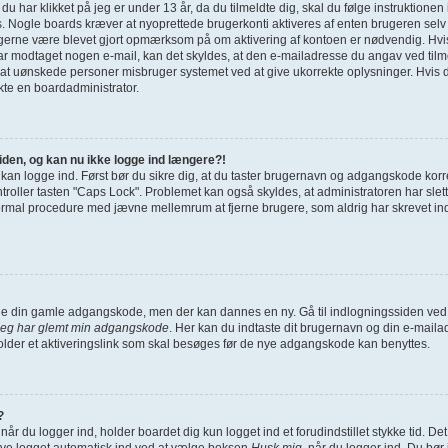
g du har klikket på jeg er under 13 år, da du tilmeldte dig, skal du følge instruktione
s. Nogle boards kræver at nyoprettede brugerkonti aktiveres af enten brugeren selv 
u gerne være blevet gjort opmærksom på om aktivering af kontoen er nødvendig. Hvi
har modtaget nogen e-mail, kan det skyldes, at den e-mailadresse du angav ved tilme
 at uønskede personer misbruger systemet ved at give ukorrekte oplysninger. Hvis d
kte en boardadministrator.
siden, og kan nu ikke logge ind længere?!
e kan logge ind. Først bør du sikre dig, at du taster brugernavn og adgangskode korr
ller tasten "Caps Lock". Problemet kan også skyldes, at administratoren har slettet
ormal procedure med jævne mellemrum at fjerne brugere, som aldrig har skrevet indl
finde din gamle adgangskode, men der kan dannes en ny. Gå til indlogningssiden ved 
Jeg har glemt min adgangskode
. Her kan du indtaste dit brugernavn og din e-maila
der et aktiveringslink som skal besøges før de nye adgangskode kan benyttes.
?
når du logger ind, holder boardet dig kun logget ind et forudindstillet stykke tid. De
ive logget automatisk ind ved at vælge boksen
Husk mig
, når du logger ind. Du bør