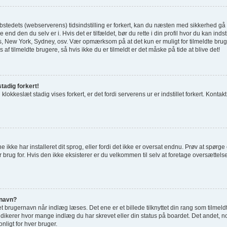
tedets (webserverens) tidsindstilling er forkert, kan du næsten med sikkerhed gå ud 
 end den du selv er i. Hvis det er tilfældet, bør du rette i din profil hvor du kan indst
 New York, Sydney, osv. Vær opmærksom på at det kun er muligt for tilmeldte bru
 af tilmeldte brugere, så hvis ikke du er tilmeldt er det måske på tide at blive det!
tadig forkert!
 klokkeslæt stadig vises forkert, er det fordi serverens ur er indstillet forkert. Kontak
e ikke har installeret dit sprog, eller fordi det ikke er oversat endnu. Prøv at spørg
 brug for. Hvis den ikke eksisterer er du velkommen til selv at foretage oversættel
rnavn?
 brugernavn når indlæg læses. Det ene er et billede tilknyttet din rang som tilmeld
indikerer hvor mange indlæg du har skrevet eller din status på boardet. Det andet, no
nligt for hver bruger.