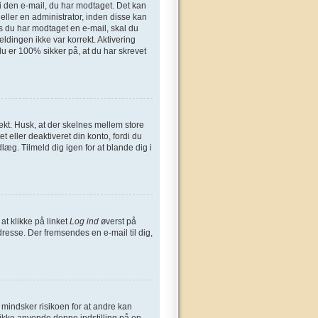
n i den e-mail, du har modtaget. Det kan
eller en administrator, inden disse kan
s du har modtaget en e-mail, skal du
ldingen ikke var korrekt. Aktivering
u er 100% sikker på, at du har skrevet
ekt. Husk, at der skelnes mellem store
 eller deaktiveret din konto, fordi du
æg. Tilmeld dig igen for at blande dig i
at klikke på linket
Log ind
øverst på
dresse. Der fremsendes en e-mail til dig,
t mindsker risikoen for at andre kan
 ikke anvende denne indstilling på en