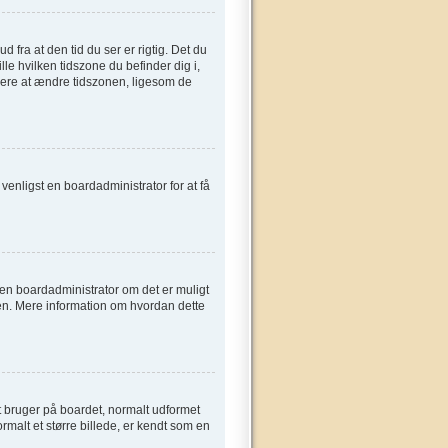
fra at den tid du ser er rigtig. Det du
ille hvilken tidszone du befinder dig i,
gere at ændre tidszonen, ligesom de
t venligst en boardadministrator for at få
e en boardadministrator om det er muligt
sen. Mere information om hvordan dette
t bruger på boardet, normalt udformet
rmalt et større billede, er kendt som en