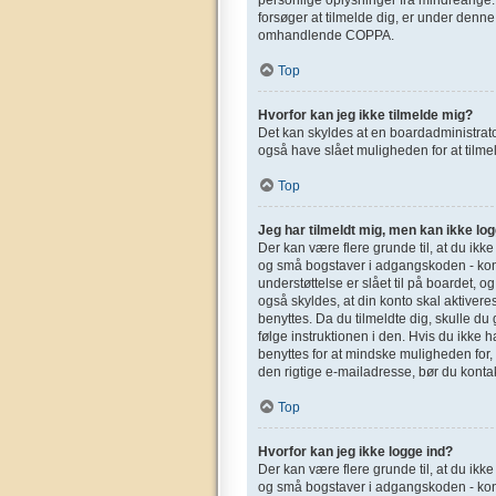
forsøger at tilmelde dig, er under denn
omhandlende COPPA.
Top
Hvorfor kan jeg ikke tilmelde mig?
Det kan skyldes at en boardadministrato
også have slået muligheden for at tilmel
Top
Jeg har tilmeldt mig, men kan ikke log
Der kan være flere grunde til, at du ikk
og små bogstaver i adgangskoden - kont
understøttelse er slået til på boardet, o
også skyldes, at din konto skal aktivere
benyttes. Da du tilmeldte dig, skulle d
følge instruktionen i den. Hvis du ikke 
benyttes for at mindske muligheden for,
den rigtige e-mailadresse, bør du konta
Top
Hvorfor kan jeg ikke logge ind?
Der kan være flere grunde til, at du ikk
og små bogstaver i adgangskoden - kont