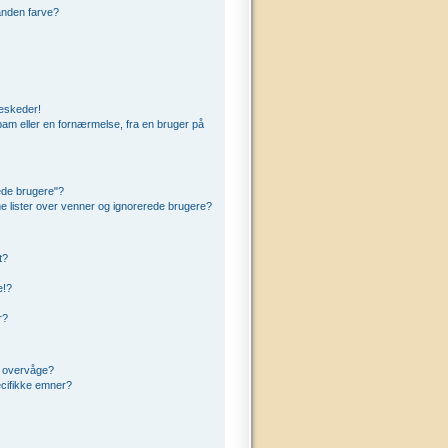
anden farve?
beskeder!
am eller en fornærmelse, fra en bruger på
ede brugere"?
ine lister over venner og ignorerede brugere?
t?
e!?
r?
t overvåge?
cifikke emner?