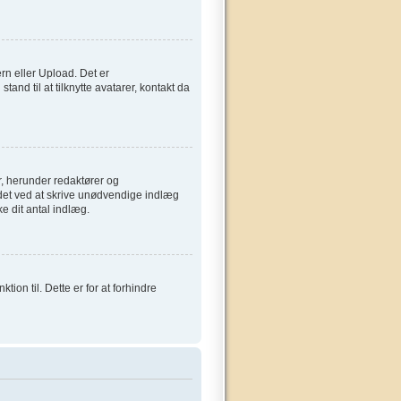
ern eller Upload. Det er
and til at tilknytte avatarer, kontakt da
, herunder redaktører og
ardet ved at skrive unødvendige indlæg
ke dit antal indlæg.
on til. Dette er for at forhindre