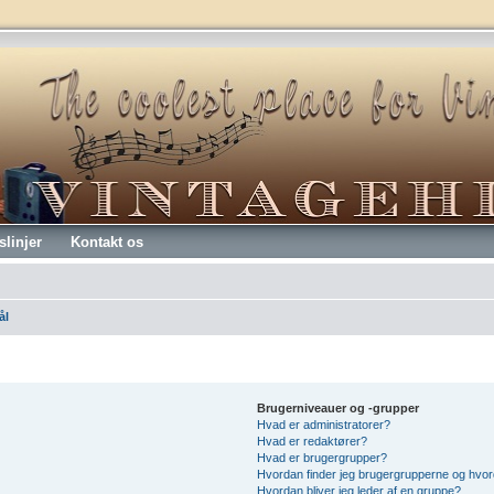
slinjer
Kontakt os
ål
Brugerniveauer og -grupper
Hvad er administratorer?
Hvad er redaktører?
Hvad er brugergrupper?
Hvordan finder jeg brugergrupperne og hvord
Hvordan bliver jeg leder af en gruppe?