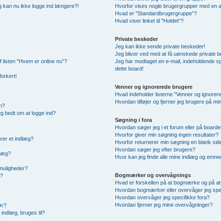
 og kan nu ikke logge ind længere?!
Hvorfor vises nogle brugergrupper med en 
Hvad er "Standardbrugergruppe"?
Hvad viser linket til "Holdet"?
Private beskeder
Jeg kan ikke sende private beskeder!
Jeg bliver ved med at få uønskede private 
f listen "Hvem er online nu"?
Jeg har modtaget en e-mail, indeholdende sp
dette board!
forkert!
Venner og ignorerede brugere
Hvad indeholder listerne "Venner og ignorer
Hvordan tilføjer og fjerner jeg brugere på m
n?
jeg bedt om at logge ind?
Søgning i fora
Hvordan søger jeg i et forum eller på boarde
Hvorfor giver min søgning ingen resultater?
rer et indlæg?
Hvorfor returnerer min søgning en blank sid
Hvordan søger jeg efter brugere?
dlæg?
Hvor kan jeg finde alle mine indlæg og emne
smuligheder?
Bogmærker og overvågnings
g?
Hvad er forskellen på at bogmærke og på a
Hvordan bogmærker eller overvåger jeg spe
Hvordan overvåger jeg specifikke fora?
Hvordan fjerner jeg mine overvågninger?
ør?
indlæg, bruges til?