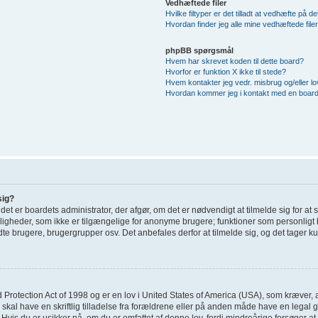
Vedhæftede filer
Hvilke filtyper er det tilladt at vedhæfte på d
Hvordan finder jeg alle mine vedhæftede file
phpBB spørgsmål
Hvem har skrevet koden til dette board?
Hvorfor er funktion X ikke til stede?
Hvem kontakter jeg vedr. misbrug og/eller lov
Hvordan kommer jeg i kontakt med en board
sig?
; det er boardets administrator, der afgør, om det er nødvendigt at tilmelde sig for at
uligheder, som ikke er tilgængelige for anonyme brugere; funktioner som personligt 
dte brugere, brugergrupper osv. Det anbefales derfor at tilmelde sig, og det tager kun
 Protection Act of 1998 og er en lov i United States of America (USA), som kræver, 
 skal have en skriftlig tilladelse fra forældrene eller på anden måde have en legal
Hvis du er usikker på, om du er omfattet af denne lov, fordi mindreårige forsøger at 