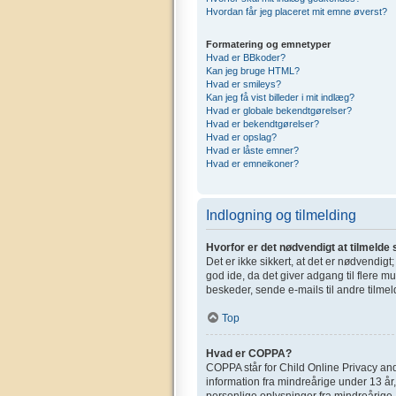
Hvordan får jeg placeret mit emne øverst?
Formatering og emnetyper
Hvad er BBkoder?
Kan jeg bruge HTML?
Hvad er smileys?
Kan jeg få vist billeder i mit indlæg?
Hvad er globale bekendtgørelser?
Hvad er bekendtgørelser?
Hvad er opslag?
Hvad er låste emner?
Hvad er emneikoner?
Indlogning og tilmelding
Hvorfor er det nødvendigt at tilmelde 
Det er ikke sikkert, at det er nødvendigt
god ide, da det giver adgang til flere m
beskeder, sende e-mails til andre tilmel
Top
Hvad er COPPA?
COPPA står for Child Online Privacy and
information fra mindreårige under 13 år,
personlige oplysninger fra mindreårige. 