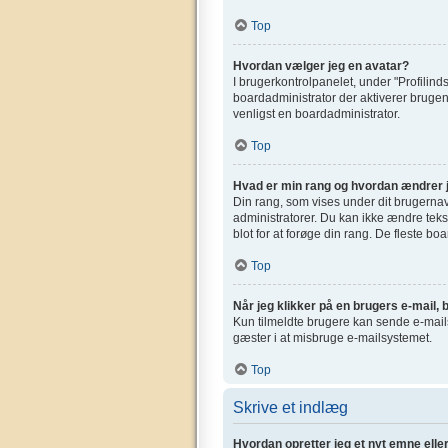
Top
Hvordan vælger jeg en avatar?
I brugerkontrolpanelet, under "Profilinds
boardadministrator der aktiverer brugen 
venligst en boardadministrator.
Top
Hvad er min rang og hvordan ændrer 
Din rang, som vises under dit brugerna
administratorer. Du kan ikke ændre tekst
blot for at forøge din rang. De fleste bo
Top
Når jeg klikker på en brugers e-mail, b
Kun tilmeldte brugere kan sende e-mails 
gæster i at misbruge e-mailsystemet.
Top
Skrive et indlæg
Hvordan opretter jeg et nyt emne elle