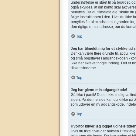
understøttelse er slået til på boardet, o
også skyldes, at din konto skal aktivere
benyttes. Da du tilmeldte dig, skulle d
følge instruktionen i den. Hvis du ikke 
benyttes for at mindske muligheden for,
den rigtige e-mailadresse, bør du konta
Top
Jeg har tilmeldt mig for et stykke tid 
Der kan være flere grunde til, at du ikk
og små bogstaver i adgangskoden - kontro
ikke har skrevet nogle indlæg. Det er n
diskussionerne.
Top
Jeg har glemt min adgangskode!
Gå ikke i panik! Det er ikke muligt at 
siden. På denne side kan du klikke på
som udover en ny adgangskode, indehol
Top
Hvorfor bliver jeg logget ud hele tiden
Hvis du ikke tilvælger boksen
Husk mig
misbruge din konto. Du kan vælge at bl