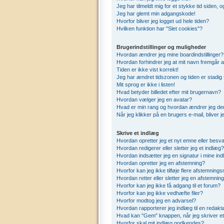
Jeg har tilmeldt mig for et stykke tid siden,
Jeg har glemt min adgangskode!
Hvorfor bliver jeg logget ud hele tiden?
Hvilken funktion har "Slet cookies"?
Brugerindstillinger og muligheder
Hvordan ændrer jeg mine boardindstillinger?
Hvordan forhindrer jeg at mit navn fremgår a
Tiden er ikke vist korrekt!
Jeg har ændret tidszonen og tiden er stadig 
Mit sprog er ikke i listen!
Hvad betyder billedet efter mit brugernavn?
Hvordan vælger jeg en avatar?
Hvad er min rang og hvordan ændrer jeg de
Når jeg klikker på en brugers e-mail, bliver 
Skrive et indlæg
Hvordan opretter jeg et nyt emne eller besva
Hvordan redigerer eller sletter jeg et indlæg?
Hvordan indsætter jeg en signatur i mine in
Hvordan opretter jeg en afstemning?
Hvorfor kan jeg ikke tilføje flere afstemning
Hvordan retter eller sletter jeg en afstemnin
Hvorfor kan jeg ikke få adgang til et forum?
Hvorfor kan jeg ikke vedhæfte filer?
Hvorfor modtog jeg en advarsel?
Hvordan rapporterer jeg indlæg til en redakt
Hvad kan "Gem" knappen, når jeg skriver et 
Hvorfor skal mit indlæg godkendes?