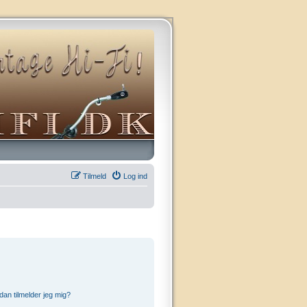
Tilmeld
Log ind
an tilmelder jeg mig?