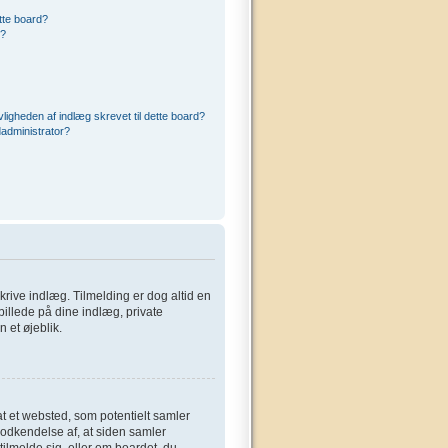
ette board?
r?
ligheden af indlæg skrevet til dette board?
administrator?
 skrive indlæg. Tilmelding er dog altid en
billede på dine indlæg, private
 et øjeblik.
at et websted, som potentielt samler
 godkendelse af, at siden samler
tilmelde sig, eller om boardet, du