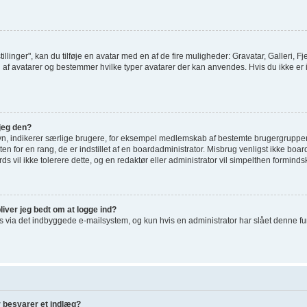
tillinger", kan du tilføje en avatar med en af de fire muligheder: Gravatar, Galleri, Fj
af avatarer og bestemmer hvilke typer avatarer der kan anvendes. Hvis du ikke er i st
jeg den?
vn, indikerer særlige brugere, for eksempel medlemskab af bestemte brugergrupper
en for en rang, de er indstillet af en boardadministrator. Misbrug venligst ikke bo
ards vil ikke tolerere dette, og en redaktør eller administrator vil simpelthen forminds
liver jeg bedt om at logge ind?
via det indbyggede e-mailsystem, og kun hvis en administrator har slået denne funkti
r besvarer et indlæg?