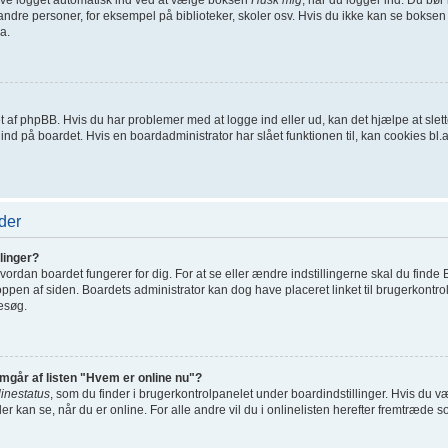
ndre personer, for eksempel på biblioteker, skoler osv. Hvis du ikke kan se boksen 
a.
net af phpBB. Hvis du har problemer med at logge ind eller ud, kan det hjælpe at sl
t ind på boardet. Hvis en boardadministrator har slået funktionen til, kan cookies bl.a.
der
linger?
ordan boardet fungerer for dig. For at se eller ændre indstillingerne skal du finde 
toppen af siden. Boardets administrator kan dog have placeret linket til brugerkontro
besøg.
emgår af listen "Hvem er online nu"?
linestatus
, som du finder i brugerkontrolpanelet under boardindstillinger. Hvis du 
der kan se, når du er online. For alle andre vil du i onlinelisten herefter fremtræde s