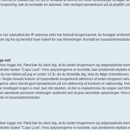
e lovgivning, bør du kontakte en advokat. Vær venligst opmærksom på at phpBB Limi
r har udelukket din IP-adresse eller har forbudt brugernavnet, du forsøger at tilm
de sig fra og bevidst have lukket for nye tilmeldinger. Kontakt en boardadministrator 
ge ind!
e kan logge ind. Først bør du sikre dig, at du taster brugernavn og adgangskode korr
roller tasten "Caps Lock". Hvis oplysningerne er korrekte, kan problemet skyldes 
g du har klikket på jeg er under 13 år, da du tilmeldte dig, skal du følge instruktione
s. Nogle boards kræver at nyoprettede brugerkonti aktiveres af enten brugeren selv 
u gerne være blevet gjort opmærksom på om aktivering af kontoen er nødvendig. Hvi
har modtaget nogen e-mail, kan det skyldes, at den e-mailadresse du angav ved tilme
 at uønskede personer misbruger systemet ved at give ukorrekte oplysninger. Hvis d
kte en boardadministrator.
e kan logge ind. Først bør du sikre dig, at du taster brugernavn og adgangskode korr
roller tasten "Caps Lock". Hvis oplysningerne er korrekte, kan problemet skyldes 