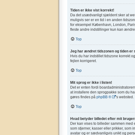
Tiden er ikke vist korrekt!
Da det usædvanligt sjældent sker at webs
muligvis ser er en tid i en anden tidszone
for eksempel København, London, Paris,
fleste andre indstillinger kun kan ændres
Top
Jeg har ændret tidszonen og tiden er s
Hvis du har indstillet tidszone korrekt og
fejlen korrigeret.
Top
Mit sprog er ikke i listen!
Det er enten fordi boardadministratorern
at installere den sprogpakke som du har
gøres findes på
phpBB ®
's websted.
Top
Hvad betyder billedet efter mit bruge
Der kan vises to billeder sammen med et
som stjerner, kasser eller prikker, som 
avatar og er sædvanligvis unikt og perso