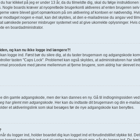
g du har klikket på jeg er under 13 år, da du tilmeldte dig, skal du følge instruktione
s. Nogle boards kræver at nyoprettede brugerkonti aktiveres af enten brugeren selv 
u gerne være blevet gjort opmærksom på om aktivering af kontoen er nødvendig. Hvi
har modtaget nogen e-mail, kan det skyldes, at den e-mailadresse du angav ved tilme
 at uønskede personer misbruger systemet ved at give ukorrekte oplysninger. Hvis d
kte en boardadministrator.
siden, og kan nu ikke logge ind længere?!
e kan logge ind. Først bør du sikre dig, at du taster brugernavn og adgangskode korr
ller tasten "Caps Lock". Problemet kan også skyldes, at administratoren har slettet
ormal procedure med jævne mellemrum at fjerne brugere, som aldrig har skrevet indl
finde din gamle adgangskode, men der kan dannes en ny. Gå til indlogningssiden ved 
Jeg har glemt min adgangskode
. Her kan du indtaste dit brugernavn og din e-maila
der et aktiveringslink som skal besøges før de nye adgangskode kan benyttes.
?
når du logger ind, holder boardet dig kun logget ind et forudindstillet stykke tid. De
ive logget automatisk ind ved at vælge boksen
Husk mig
, når du logger ind. Du bør