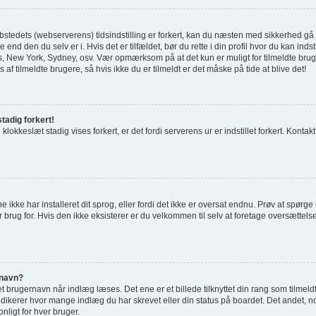
tedets (webserverens) tidsindstilling er forkert, kan du næsten med sikkerhed gå ud 
 end den du selv er i. Hvis det er tilfældet, bør du rette i din profil hvor du kan indst
 New York, Sydney, osv. Vær opmærksom på at det kun er muligt for tilmeldte bru
 af tilmeldte brugere, så hvis ikke du er tilmeldt er det måske på tide at blive det!
tadig forkert!
 klokkeslæt stadig vises forkert, er det fordi serverens ur er indstillet forkert. Kontak
e ikke har installeret dit sprog, eller fordi det ikke er oversat endnu. Prøv at spørg
 brug for. Hvis den ikke eksisterer er du velkommen til selv at foretage oversættel
rnavn?
 brugernavn når indlæg læses. Det ene er et billede tilknyttet din rang som tilmeld
indikerer hvor mange indlæg du har skrevet eller din status på boardet. Det andet, no
nligt for hver bruger.