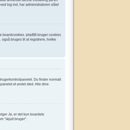
ved log ind, har administratoren slået
ette boardcookies. phpBB bruger cookies
 også bruges til at registrere, hvilke
Brugerkontrolpanelet. Du finder normalt
lpanelet et andet sted. Alle dine
vælger
Ja
, er det kun boardets
om "skjult bruger".