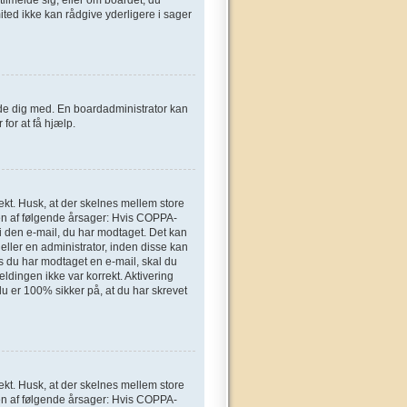
ted ikke kan rådgive yderligere i sager
elde dig med. En boardadministrator kan
for at få hjælp.
ekt. Husk, at der skelnes mellem store
en af følgende årsager: Hvis COPPA-
n i den e-mail, du har modtaget. Det kan
eller en administrator, inden disse kan
s du har modtaget en e-mail, skal du
ldingen ikke var korrekt. Aktivering
u er 100% sikker på, at du har skrevet
ekt. Husk, at der skelnes mellem store
en af følgende årsager: Hvis COPPA-