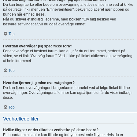
Du kan bogmærke eller bede om overvågning af et bestemt emne ved at klikke
på det rette link i menuen "Emneværktøjer", bekvemt placeret nær toppen og
bunden når emnet læses.
Når du skriver et indlæg i et emne, med boksen "Giv mig besked ved
besvarelse" vinget af, vil du også overvåge emnet.
Top
Hvordan overvåger jeg specifikke fora?
For at overvåge et bestemt forum, kan du, når du er i forummet, nederst på
siden, se et link "Overvåg forum". Ved klikke på linket aktiverer du overvågning
af hele forummet.
Top
Hvordan fjerner jeg mine overvågninger?
Du kan fjerne overvågninger i brugerkontrolpanelet ved at følge linket til dine
overvågninger. Overvågninger af emner kan også fjernes når du viser indlæg i
disse.
Top
Vedhæftede filer
Hvilke filtyper er det tilladt at vedhæfte på dette board?
En boardadministrator kan tillade og forbyde bestemte filtyper. Hvis du er