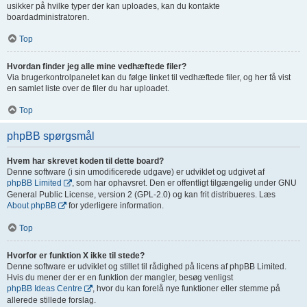
usikker på hvilke typer der kan uploades, kan du kontakte
boardadministratoren.
Top
Hvordan finder jeg alle mine vedhæftede filer?
Via brugerkontrolpanelet kan du følge linket til vedhæftede filer, og her få vist
en samlet liste over de filer du har uploadet.
Top
phpBB spørgsmål
Hvem har skrevet koden til dette board?
Denne software (i sin umodificerede udgave) er udviklet og udgivet af
phpBB Limited
, som har ophavsret. Den er offentligt tilgængelig under GNU
General Public License, version 2 (GPL-2.0) og kan frit distribueres. Læs
About phpBB
for yderligere information.
Top
Hvorfor er funktion X ikke til stede?
Denne software er udviklet og stillet til rådighed på licens af phpBB Limited.
Hvis du mener der er en funktion der mangler, besøg venligst
phpBB Ideas Centre
, hvor du kan forelå nye funktioner eller stemme på
allerede stillede forslag.