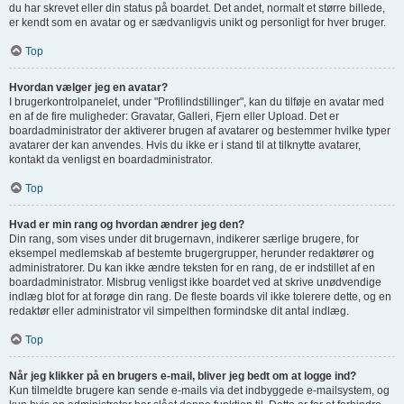
du har skrevet eller din status på boardet. Det andet, normalt et større billede,
er kendt som en avatar og er sædvanligvis unikt og personligt for hver bruger.
Top
Hvordan vælger jeg en avatar?
I brugerkontrolpanelet, under "Profilindstillinger", kan du tilføje en avatar med
en af de fire muligheder: Gravatar, Galleri, Fjern eller Upload. Det er
boardadministrator der aktiverer brugen af avatarer og bestemmer hvilke typer
avatarer der kan anvendes. Hvis du ikke er i stand til at tilknytte avatarer,
kontakt da venligst en boardadministrator.
Top
Hvad er min rang og hvordan ændrer jeg den?
Din rang, som vises under dit brugernavn, indikerer særlige brugere, for
eksempel medlemskab af bestemte brugergrupper, herunder redaktører og
administratorer. Du kan ikke ændre teksten for en rang, de er indstillet af en
boardadministrator. Misbrug venligst ikke boardet ved at skrive unødvendige
indlæg blot for at forøge din rang. De fleste boards vil ikke tolerere dette, og en
redaktør eller administrator vil simpelthen formindske dit antal indlæg.
Top
Når jeg klikker på en brugers e-mail, bliver jeg bedt om at logge ind?
Kun tilmeldte brugere kan sende e-mails via det indbyggede e-mailsystem, og