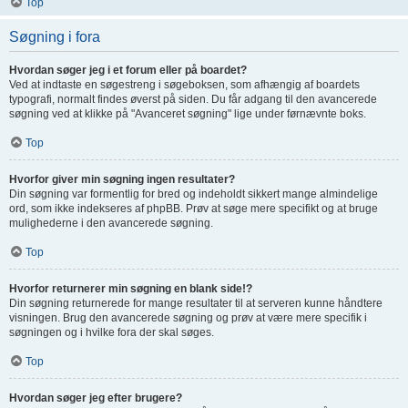
Top
Søgning i fora
Hvordan søger jeg i et forum eller på boardet?
Ved at indtaste en søgestreng i søgeboksen, som afhængig af boardets
typografi, normalt findes øverst på siden. Du får adgang til den avancerede
søgning ved at klikke på "Avanceret søgning" lige under førnævnte boks.
Top
Hvorfor giver min søgning ingen resultater?
Din søgning var formentlig for bred og indeholdt sikkert mange almindelige
ord, som ikke indekseres af phpBB. Prøv at søge mere specifikt og at bruge
mulighederne i den avancerede søgning.
Top
Hvorfor returnerer min søgning en blank side!?
Din søgning returnerede for mange resultater til at serveren kunne håndtere
visningen. Brug den avancerede søgning og prøv at være mere specifik i
søgningen og i hvilke fora der skal søges.
Top
Hvordan søger jeg efter brugere?