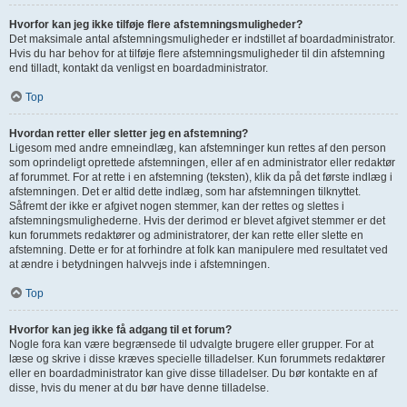
Hvorfor kan jeg ikke tilføje flere afstemningsmuligheder?
Det maksimale antal afstemningsmuligheder er indstillet af boardadministrator.
Hvis du har behov for at tilføje flere afstemningsmuligheder til din afstemning
end tilladt, kontakt da venligst en boardadministrator.
Top
Hvordan retter eller sletter jeg en afstemning?
Ligesom med andre emneindlæg, kan afstemninger kun rettes af den person
som oprindeligt oprettede afstemningen, eller af en administrator eller redaktør
af forummet. For at rette i en afstemning (teksten), klik da på det første indlæg i
afstemningen. Det er altid dette indlæg, som har afstemningen tilknyttet.
Såfremt der ikke er afgivet nogen stemmer, kan der rettes og slettes i
afstemningsmulighederne. Hvis der derimod er blevet afgivet stemmer er det
kun forummets redaktører og administratorer, der kan rette eller slette en
afstemning. Dette er for at forhindre at folk kan manipulere med resultatet ved
at ændre i betydningen halvvejs inde i afstemningen.
Top
Hvorfor kan jeg ikke få adgang til et forum?
Nogle fora kan være begrænsede til udvalgte brugere eller grupper. For at
læse og skrive i disse kræves specielle tilladelser. Kun forummets redaktører
eller en boardadministrator kan give disse tilladelser. Du bør kontakte en af
disse, hvis du mener at du bør have denne tilladelse.