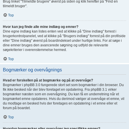
Brug linket "Tilmeldte brugere" øverst på siden og klik herefter på "Find en
tilmeldt bruger".
Top
Hvor kan jeg finde alle mine indlæg og emner?
Dine egne indlæg kan listes enten ved at klikke på "Dine indlæg" forrest i
brugerkontrolpanelet, ved at klikke på "Brugers indlæg" forrest på din profilside
eller "Dine indlæg" øverst på boardindekset under hurtige links. For at søge i
dine emner bruges den avancerede søgning og udfyld de relevante
søgekriterier i overenstemmelse hermed.
Top
Bogmærker og overvågnings
Hvad er forskellen på at bogmærke og på at overvåge?
Bogmærker i phpBB 3.0 fungerede stort set som bogmærker i din browser. Du
fik ikke besked når der blev foretaget en opdatering. Fra phpBB 3.1 virker
bogmærker næsten som en overvågning. Du kan få en underretning når et
bogmærket emne opdateres. Hvis du derimod vælger at overvåge et emne, vil
du modtage en besked hvis der foretages en opdatering i et emne eller et
forum på boardet.
Top
Hvordan bogmærker eller overvåger jeg specifikke emner?