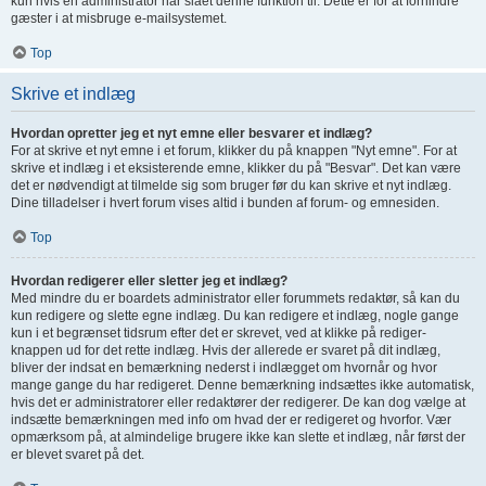
kun hvis en administrator har slået denne funktion til. Dette er for at forhindre
gæster i at misbruge e-mailsystemet.
Top
Skrive et indlæg
Hvordan opretter jeg et nyt emne eller besvarer et indlæg?
For at skrive et nyt emne i et forum, klikker du på knappen "Nyt emne". For at
skrive et indlæg i et eksisterende emne, klikker du på "Besvar". Det kan være
det er nødvendigt at tilmelde sig som bruger før du kan skrive et nyt indlæg.
Dine tilladelser i hvert forum vises altid i bunden af forum- og emnesiden.
Top
Hvordan redigerer eller sletter jeg et indlæg?
Med mindre du er boardets administrator eller forummets redaktør, så kan du
kun redigere og slette egne indlæg. Du kan redigere et indlæg, nogle gange
kun i et begrænset tidsrum efter det er skrevet, ved at klikke på rediger-
knappen ud for det rette indlæg. Hvis der allerede er svaret på dit indlæg,
bliver der indsat en bemærkning nederst i indlægget om hvornår og hvor
mange gange du har redigeret. Denne bemærkning indsættes ikke automatisk,
hvis det er administratorer eller redaktører der redigerer. De kan dog vælge at
indsætte bemærkningen med info om hvad der er redigeret og hvorfor. Vær
opmærksom på, at almindelige brugere ikke kan slette et indlæg, når først der
er blevet svaret på det.