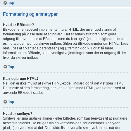
Top
Formatering og emnetyper
Hvad er BBkoder?
BBkoder er en speciel implementering af HTML, der giver god styring af
formatering på visse dele af et indlæg. Det er administratoren som giver
adgang til anvendelse af BBkoder, men du kan også fjerne muligheden for det
pr. indlæg der hvor du skriver indlæg. Stilen på BBkode minder om HTML. Tags
omsluttes af firkantede parenteser, [ og ], fremfor < og >. For at få mere
information om BBkode, se da venligst vejledningen som der er adgang til der
hvor du skriver indlæg.
Top
Kan jeg bruge HTML?
Nej, det er ikke muligt at skrive HTML-kode i indlæg og få det vist som HTML.
Det meste af den formatering, der kan udføres med HTML, kan udføres ved at
anvende BBkode i stedet.
Top
Hvad er smileys?
Smileys, er små grafiske ikoner - eller billeder, som kan benyttes til at signalere
bestemte følelser. De bruges via en kort tekstkode, for eksempel :) betyder
glad, :( betyder ked af det. Den fulde liste over alle smileys kan ses når der