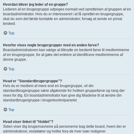
Hvordan bliver jeg leder af en gruppe?
Lederen af en brugergruppe udpeges normalt ved oprettelsen af gruppen af en
boardadministrator. Hvis du er interesseret i at få oprettet en brugergruppe,
skal du som det første kontakte en administrator; forsøg at sende en privat
besked.
Top
Hvorfor vises nogle brugergrupper med en anden farve?
Boardadministratoren kan vælge at tilknytte en bestemt farve til medlemmerne
af en brugergruppe, for at gøre det enklere at identificere medlemmerne af
denne gruppe.
Top
Hvad er "Standardbrugergruppe"?
Hvis du er medlem af mere end en brugergruppe, vil din
standardbrugergruppe være afgørende for hvilken gruppefarve og rang der
vises for dig. En boardadministrator kan give dig tilladelse til at ændre din
standardbrugergruppe i brugerkontrolpanelet.
Top
Hvad viser linket til "Holdet"?
Siden viser dig brugernavnene på personerne bag dette board, hvem der er
administratorer, redaktører og hvilke fora de hver især redigerer.