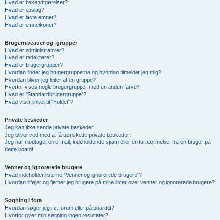
Hvad er bekendtgørelser?
Hvad er opslag?
Hvad er låste emner?
Hvad er emneikoner?
Brugerniveauer og -grupper
Hvad er administratorer?
Hvad er redaktører?
Hvad er brugergrupper?
Hvordan finder jeg brugergrupperne og hvordan tilmelder jeg mig?
Hvordan bliver jeg leder af en gruppe?
Hvorfor vises nogle brugergrupper med en anden farve?
Hvad er "Standardbrugergruppe"?
Hvad viser linket til "Holdet"?
Private beskeder
Jeg kan ikke sende private beskeder!
Jeg bliver ved med at få uønskede private beskeder!
Jeg har modtaget en e-mail, indeholdende spam eller en fornærmelse, fra en bruger på
dette board!
Venner og ignorerede brugere
Hvad indeholder listerne "Venner og ignorerede brugere"?
Hvordan tilføjer og fjerner jeg brugere på mine lister over venner og ignorerede brugere?
Søgning i fora
Hvordan søger jeg i et forum eller på boardet?
Hvorfor giver min søgning ingen resultater?