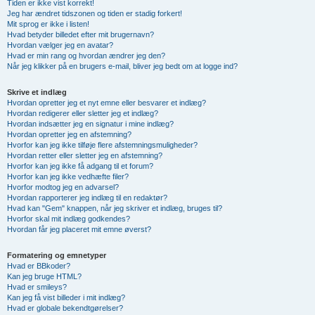
Tiden er ikke vist korrekt!
Jeg har ændret tidszonen og tiden er stadig forkert!
Mit sprog er ikke i listen!
Hvad betyder billedet efter mit brugernavn?
Hvordan vælger jeg en avatar?
Hvad er min rang og hvordan ændrer jeg den?
Når jeg klikker på en brugers e-mail, bliver jeg bedt om at logge ind?
Skrive et indlæg
Hvordan opretter jeg et nyt emne eller besvarer et indlæg?
Hvordan redigerer eller sletter jeg et indlæg?
Hvordan indsætter jeg en signatur i mine indlæg?
Hvordan opretter jeg en afstemning?
Hvorfor kan jeg ikke tilføje flere afstemningsmuligheder?
Hvordan retter eller sletter jeg en afstemning?
Hvorfor kan jeg ikke få adgang til et forum?
Hvorfor kan jeg ikke vedhæfte filer?
Hvorfor modtog jeg en advarsel?
Hvordan rapporterer jeg indlæg til en redaktør?
Hvad kan "Gem" knappen, når jeg skriver et indlæg, bruges til?
Hvorfor skal mit indlæg godkendes?
Hvordan får jeg placeret mit emne øverst?
Formatering og emnetyper
Hvad er BBkoder?
Kan jeg bruge HTML?
Hvad er smileys?
Kan jeg få vist billeder i mit indlæg?
Hvad er globale bekendtgørelser?