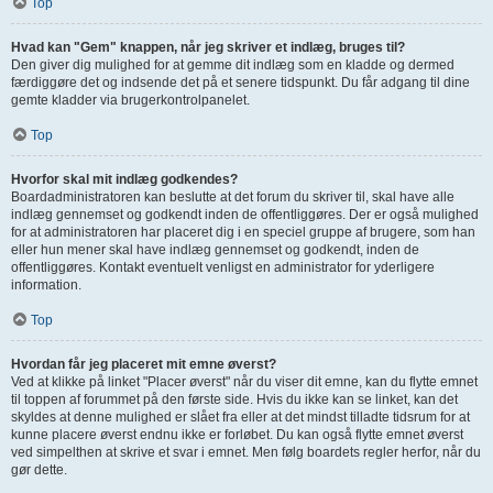
Top
Hvad kan "Gem" knappen, når jeg skriver et indlæg, bruges til?
Den giver dig mulighed for at gemme dit indlæg som en kladde og dermed
færdiggøre det og indsende det på et senere tidspunkt. Du får adgang til dine
gemte kladder via brugerkontrolpanelet.
Top
Hvorfor skal mit indlæg godkendes?
Boardadministratoren kan beslutte at det forum du skriver til, skal have alle
indlæg gennemset og godkendt inden de offentliggøres. Der er også mulighed
for at administratoren har placeret dig i en speciel gruppe af brugere, som han
eller hun mener skal have indlæg gennemset og godkendt, inden de
offentliggøres. Kontakt eventuelt venligst en administrator for yderligere
information.
Top
Hvordan får jeg placeret mit emne øverst?
Ved at klikke på linket "Placer øverst" når du viser dit emne, kan du flytte emnet
til toppen af forummet på den første side. Hvis du ikke kan se linket, kan det
skyldes at denne mulighed er slået fra eller at det mindst tilladte tidsrum for at
kunne placere øverst endnu ikke er forløbet. Du kan også flytte emnet øverst
ved simpelthen at skrive et svar i emnet. Men følg boardets regler herfor, når du
gør dette.