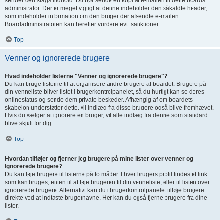
sender den slags indhold. Du bør sende en kopi af e-mailen til dette boards
administrator. Der er meget vigtigt at denne indeholder den såkaldte header,
som indeholder information om den bruger der afsendte e-mailen.
Boardadministratoren kan herefter vurdere evt. sanktioner.
Top
Venner og ignorerede brugere
Hvad indeholder listerne "Venner og ignorerede brugere"?
Du kan bruge listerne til at organisere andre brugere af boardet. Brugere på
din venneliste bliver listet i brugerkontrolpanelet, så du hurtigt kan se deres
onlinestatus og sende dem private beskeder. Afhængig af om boardets
skabelon understøtter dette, vil indlæg fra disse brugere også blive fremhævet.
Hvis du vælger at ignorere en bruger, vil alle indlæg fra denne som standard
blive skjult for dig.
Top
Hvordan tilføjer og fjerner jeg brugere på mine lister over venner og
ignorerede brugere?
Du kan føje brugere til listerne på to måder. I hver brugers profil findes et link
som kan bruges, enten til at føje brugeren til din venneliste, eller til listen over
ignorerede brugere. Alternativt kan du i brugerkontrolpanelet tilføje brugere
direkte ved at indtaste brugernavne. Her kan du også fjerne brugere fra dine
lister.