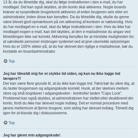
13 år, da du tilmeldte dig, skal du følge instruktionen i den e-mail, du har
modtaget. Det kan også skyldes, at din konto skal aktiveres. Nogle boards
kræver at nyoprettede brugerkonti aktiveres af enten brugeren selv eller en
administrator, inden disse kan benyttes. Da du tilmeldte dig, skulle du gerne
være blevet gjort opmærksom på om aktivering af kontoen er nødvendig. Hvis
du har modtaget en e-mail, skal du følge instruktionen i den. Hvis du ikke har
modtaget nogen e-mail, kan det skyldes, at den e-mailadresse du angav ved
tilmeldingen ikke var korrekt. Aktivering benyttes for at mindske muligheden for,
at uønskede personer misbruger systemet ved at give ukorrekte oplysninger.
Hvis du er 100% sikker på, at du har skrevet den rigtige e-mailadresse, bør du
kontakte en boardadministrator.
Top
Jeg har tilmeldt mig for et stykke tid siden, og kan nu ikke logge ind
længere?!
Der kan være flere grunde til, at du ikke kan logge ind. Først bør du sikre dig, at
du taster brugernavn og adgangskode korrekt. Husk, at der skelnes mellem
store og små bogstaver i adgangskoden - kontroller tasten "Caps Lock".
Problemet kan også skyldes, at administratoren har slettet eller deaktiveret din
konto, fordi du ikke har skrevet nogle indlæg. Det er normal procedure med
jævne mellemrum at fjerne brugere, som aldrig har skrevet indlæg. Tilmeld dig
igen for at blande dig i diskussionerne.
Top
Jeg har glemt min adgangskode!