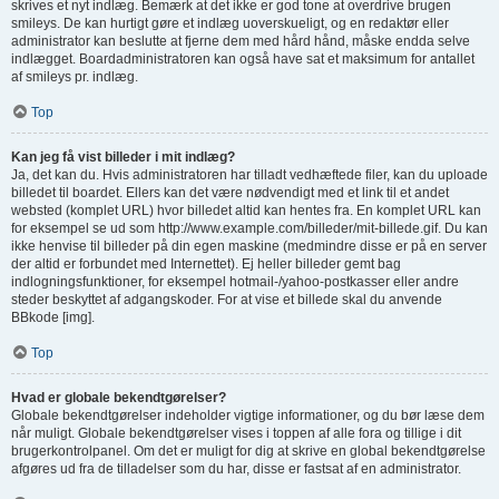
skrives et nyt indlæg. Bemærk at det ikke er god tone at overdrive brugen
smileys. De kan hurtigt gøre et indlæg uoverskueligt, og en redaktør eller
administrator kan beslutte at fjerne dem med hård hånd, måske endda selve
indlægget. Boardadministratoren kan også have sat et maksimum for antallet
af smileys pr. indlæg.
Top
Kan jeg få vist billeder i mit indlæg?
Ja, det kan du. Hvis administratoren har tilladt vedhæftede filer, kan du uploade
billedet til boardet. Ellers kan det være nødvendigt med et link til et andet
websted (komplet URL) hvor billedet altid kan hentes fra. En komplet URL kan
for eksempel se ud som http://www.example.com/billeder/mit-billede.gif. Du kan
ikke henvise til billeder på din egen maskine (medmindre disse er på en server
der altid er forbundet med Internettet). Ej heller billeder gemt bag
indlogningsfunktioner, for eksempel hotmail-/yahoo-postkasser eller andre
steder beskyttet af adgangskoder. For at vise et billede skal du anvende
BBkode [img].
Top
Hvad er globale bekendtgørelser?
Globale bekendtgørelser indeholder vigtige informationer, og du bør læse dem
når muligt. Globale bekendtgørelser vises i toppen af alle fora og tillige i dit
brugerkontrolpanel. Om det er muligt for dig at skrive en global bekendtgørelse
afgøres ud fra de tilladelser som du har, disse er fastsat af en administrator.