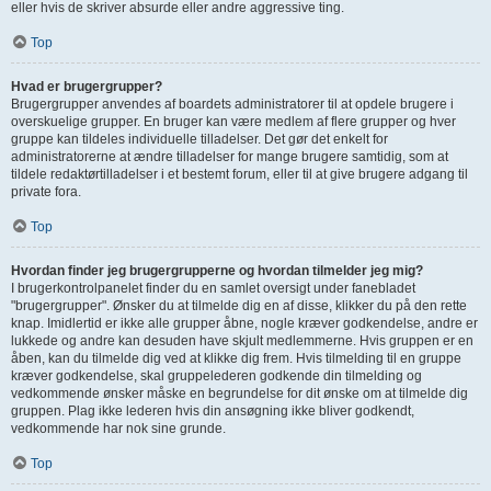
eller hvis de skriver absurde eller andre aggressive ting.
Top
Hvad er brugergrupper?
Brugergrupper anvendes af boardets administratorer til at opdele brugere i
overskuelige grupper. En bruger kan være medlem af flere grupper og hver
gruppe kan tildeles individuelle tilladelser. Det gør det enkelt for
administratorerne at ændre tilladelser for mange brugere samtidig, som at
tildele redaktørtilladelser i et bestemt forum, eller til at give brugere adgang til
private fora.
Top
Hvordan finder jeg brugergrupperne og hvordan tilmelder jeg mig?
I brugerkontrolpanelet finder du en samlet oversigt under fanebladet
"brugergrupper". Ønsker du at tilmelde dig en af disse, klikker du på den rette
knap. Imidlertid er ikke alle grupper åbne, nogle kræver godkendelse, andre er
lukkede og andre kan desuden have skjult medlemmerne. Hvis gruppen er en
åben, kan du tilmelde dig ved at klikke dig frem. Hvis tilmelding til en gruppe
kræver godkendelse, skal gruppelederen godkende din tilmelding og
vedkommende ønsker måske en begrundelse for dit ønske om at tilmelde dig
gruppen. Plag ikke lederen hvis din ansøgning ikke bliver godkendt,
vedkommende har nok sine grunde.
Top