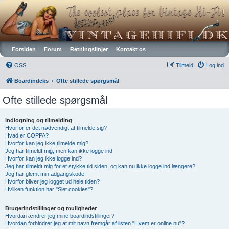
Vintagehifi.dk
Forsiden
Forum
Retningslinjer
Kontakt os
OSS
Tilmeld
Log ind
Boardindeks
Ofte stillede spørgsmål
Ofte stillede spørgsmål
Indlogning og tilmelding
Hvorfor er det nødvendigt at tilmelde sig?
Hvad er COPPA?
Hvorfor kan jeg ikke tilmelde mig?
Jeg har tilmeldt mig, men kan ikke logge ind!
Hvorfor kan jeg ikke logge ind?
Jeg har tilmeldt mig for et stykke tid siden, og kan nu ikke logge ind længere?!
Jeg har glemt min adgangskode!
Hvorfor bliver jeg logget ud hele tiden?
Hvilken funktion har "Slet cookies"?
Brugerindstillinger og muligheder
Hvordan ændrer jeg mine boardindstillinger?
Hvordan forhindrer jeg at mit navn fremgår af listen "Hvem er online nu"?