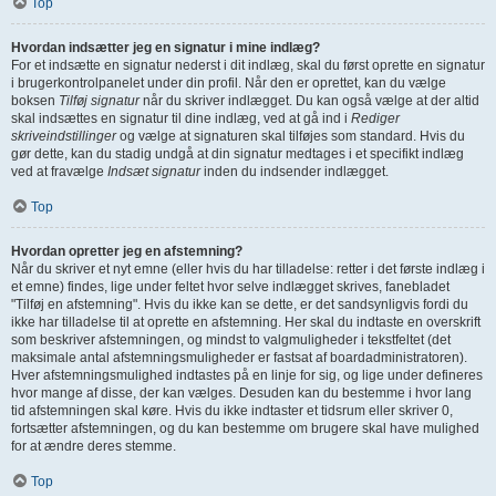
Top
Hvordan indsætter jeg en signatur i mine indlæg?
For et indsætte en signatur nederst i dit indlæg, skal du først oprette en signatur
i brugerkontrolpanelet under din profil. Når den er oprettet, kan du vælge
boksen
Tilføj signatur
når du skriver indlægget. Du kan også vælge at der altid
skal indsættes en signatur til dine indlæg, ved at gå ind i
Rediger
skriveindstillinger
og vælge at signaturen skal tilføjes som standard. Hvis du
gør dette, kan du stadig undgå at din signatur medtages i et specifikt indlæg
ved at fravælge
Indsæt signatur
inden du indsender indlægget.
Top
Hvordan opretter jeg en afstemning?
Når du skriver et nyt emne (eller hvis du har tilladelse: retter i det første indlæg i
et emne) findes, lige under feltet hvor selve indlægget skrives, fanebladet
"Tilføj en afstemning". Hvis du ikke kan se dette, er det sandsynligvis fordi du
ikke har tilladelse til at oprette en afstemning. Her skal du indtaste en overskrift
som beskriver afstemningen, og mindst to valgmuligheder i tekstfeltet (det
maksimale antal afstemningsmuligheder er fastsat af boardadministratoren).
Hver afstemningsmulighed indtastes på en linje for sig, og lige under defineres
hvor mange af disse, der kan vælges. Desuden kan du bestemme i hvor lang
tid afstemningen skal køre. Hvis du ikke indtaster et tidsrum eller skriver 0,
fortsætter afstemningen, og du kan bestemme om brugere skal have mulighed
for at ændre deres stemme.
Top