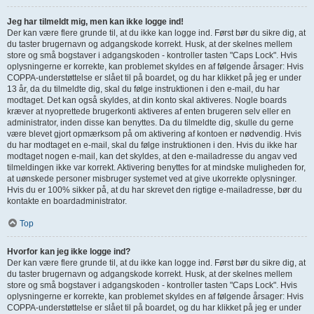
Jeg har tilmeldt mig, men kan ikke logge ind!
Der kan være flere grunde til, at du ikke kan logge ind. Først bør du sikre dig, at
du taster brugernavn og adgangskode korrekt. Husk, at der skelnes mellem
store og små bogstaver i adgangskoden - kontroller tasten "Caps Lock". Hvis
oplysningerne er korrekte, kan problemet skyldes en af følgende årsager: Hvis
COPPA-understøttelse er slået til på boardet, og du har klikket på jeg er under
13 år, da du tilmeldte dig, skal du følge instruktionen i den e-mail, du har
modtaget. Det kan også skyldes, at din konto skal aktiveres. Nogle boards
kræver at nyoprettede brugerkonti aktiveres af enten brugeren selv eller en
administrator, inden disse kan benyttes. Da du tilmeldte dig, skulle du gerne
være blevet gjort opmærksom på om aktivering af kontoen er nødvendig. Hvis
du har modtaget en e-mail, skal du følge instruktionen i den. Hvis du ikke har
modtaget nogen e-mail, kan det skyldes, at den e-mailadresse du angav ved
tilmeldingen ikke var korrekt. Aktivering benyttes for at mindske muligheden for,
at uønskede personer misbruger systemet ved at give ukorrekte oplysninger.
Hvis du er 100% sikker på, at du har skrevet den rigtige e-mailadresse, bør du
kontakte en boardadministrator.
Top
Hvorfor kan jeg ikke logge ind?
Der kan være flere grunde til, at du ikke kan logge ind. Først bør du sikre dig, at
du taster brugernavn og adgangskode korrekt. Husk, at der skelnes mellem
store og små bogstaver i adgangskoden - kontroller tasten "Caps Lock". Hvis
oplysningerne er korrekte, kan problemet skyldes en af følgende årsager: Hvis
COPPA-understøttelse er slået til på boardet, og du har klikket på jeg er under