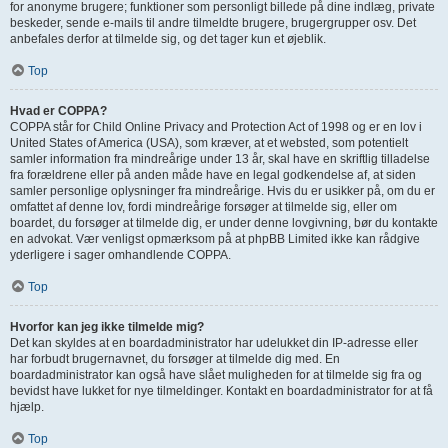
for anonyme brugere; funktioner som personligt billede på dine indlæg, private
beskeder, sende e-mails til andre tilmeldte brugere, brugergrupper osv. Det
anbefales derfor at tilmelde sig, og det tager kun et øjeblik.
Top
Hvad er COPPA?
COPPA står for Child Online Privacy and Protection Act of 1998 og er en lov i
United States of America (USA), som kræver, at et websted, som potentielt
samler information fra mindreårige under 13 år, skal have en skriftlig tilladelse
fra forældrene eller på anden måde have en legal godkendelse af, at siden
samler personlige oplysninger fra mindreårige. Hvis du er usikker på, om du er
omfattet af denne lov, fordi mindreårige forsøger at tilmelde sig, eller om
boardet, du forsøger at tilmelde dig, er under denne lovgivning, bør du kontakte
en advokat. Vær venligst opmærksom på at phpBB Limited ikke kan rådgive
yderligere i sager omhandlende COPPA.
Top
Hvorfor kan jeg ikke tilmelde mig?
Det kan skyldes at en boardadministrator har udelukket din IP-adresse eller
har forbudt brugernavnet, du forsøger at tilmelde dig med. En
boardadministrator kan også have slået muligheden for at tilmelde sig fra og
bevidst have lukket for nye tilmeldinger. Kontakt en boardadministrator for at få
hjælp.
Top