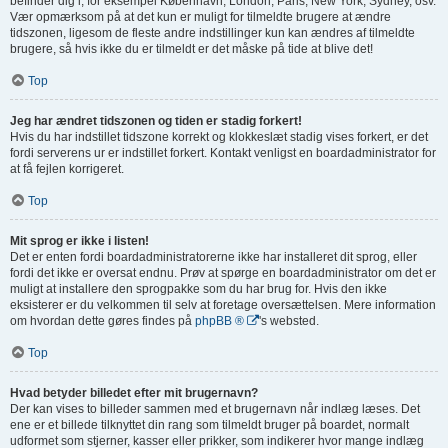
befinder dig i, for eksempel København, London, Paris, New York, Sydney, osv.
Vær opmærksom på at det kun er muligt for tilmeldte brugere at ændre
tidszonen, ligesom de fleste andre indstillinger kun kan ændres af tilmeldte
brugere, så hvis ikke du er tilmeldt er det måske på tide at blive det!
Top
Jeg har ændret tidszonen og tiden er stadig forkert!
Hvis du har indstillet tidszone korrekt og klokkeslæt stadig vises forkert, er det
fordi serverens ur er indstillet forkert. Kontakt venligst en boardadministrator for
at få fejlen korrigeret.
Top
Mit sprog er ikke i listen!
Det er enten fordi boardadministratorerne ikke har installeret dit sprog, eller
fordi det ikke er oversat endnu. Prøv at spørge en boardadministrator om det er
muligt at installere den sprogpakke som du har brug for. Hvis den ikke
eksisterer er du velkommen til selv at foretage oversættelsen. Mere information
om hvordan dette gøres findes på
phpBB ®
's websted.
Top
Hvad betyder billedet efter mit brugernavn?
Der kan vises to billeder sammen med et brugernavn når indlæg læses. Det
ene er et billede tilknyttet din rang som tilmeldt bruger på boardet, normalt
udformet som stjerner, kasser eller prikker, som indikerer hvor mange indlæg