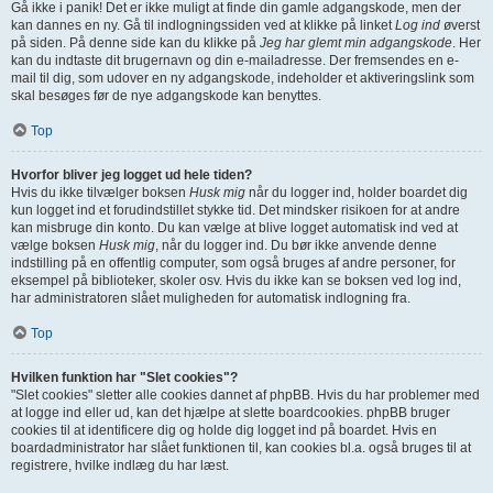
Gå ikke i panik! Det er ikke muligt at finde din gamle adgangskode, men der
kan dannes en ny. Gå til indlogningssiden ved at klikke på linket
Log ind
øverst
på siden. På denne side kan du klikke på
Jeg har glemt min adgangskode
. Her
kan du indtaste dit brugernavn og din e-mailadresse. Der fremsendes en e-
mail til dig, som udover en ny adgangskode, indeholder et aktiveringslink som
skal besøges før de nye adgangskode kan benyttes.
Top
Hvorfor bliver jeg logget ud hele tiden?
Hvis du ikke tilvælger boksen
Husk mig
når du logger ind, holder boardet dig
kun logget ind et forudindstillet stykke tid. Det mindsker risikoen for at andre
kan misbruge din konto. Du kan vælge at blive logget automatisk ind ved at
vælge boksen
Husk mig
, når du logger ind. Du bør ikke anvende denne
indstilling på en offentlig computer, som også bruges af andre personer, for
eksempel på biblioteker, skoler osv. Hvis du ikke kan se boksen ved log ind,
har administratoren slået muligheden for automatisk indlogning fra.
Top
Hvilken funktion har "Slet cookies"?
"Slet cookies" sletter alle cookies dannet af phpBB. Hvis du har problemer med
at logge ind eller ud, kan det hjælpe at slette boardcookies. phpBB bruger
cookies til at identificere dig og holde dig logget ind på boardet. Hvis en
boardadministrator har slået funktionen til, kan cookies bl.a. også bruges til at
registrere, hvilke indlæg du har læst.