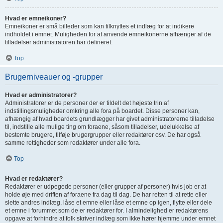
Hvad er emneikoner?
Emneikoner er små billeder som kan tilknyttes et indlæg for at indikere
indholdet i emnet. Muligheden for at anvende emneikonerne afhænger af de
tilladelser administratoren har defineret.
Top
Brugerniveauer og -grupper
Hvad er administratorer?
Administratorer er de personer der er tildelt det højeste trin af
indstillingsmuligheder omkring alle fora på boardet. Disse personer kan,
afhængig af hvad boardets grundlægger har givet administratorerne tilladelse
til, indstille alle mulige ting om foraene, såsom tilladelser, udelukkelse af
bestemte brugere, tilføje brugergrupper eller redaktører osv. De har også
samme rettigheder som redaktører under alle fora.
Top
Hvad er redaktører?
Redaktører er udpegede personer (eller grupper af personer) hvis job er at
holde øje med driften af foraene fra dag til dag. De har retten til at rette eller
slette andres indlæg, låse et emne eller låse et emne op igen, flytte eller dele
et emne i forummet som de er redaktører for. I almindelighed er redaktørens
opgave at forhindre at folk skriver indlæg som ikke hører hjemme under emnet