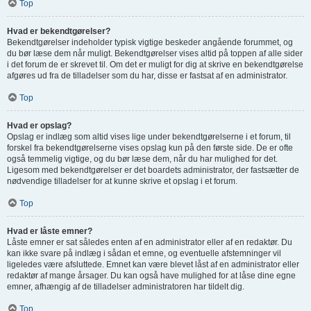
Top
Hvad er bekendtgørelser?
Bekendtgørelser indeholder typisk vigtige beskeder angående forummet, og
du bør læse dem når muligt. Bekendtgørelser vises altid på toppen af alle sider
i det forum de er skrevet til. Om det er muligt for dig at skrive en bekendtgørelse
afgøres ud fra de tilladelser som du har, disse er fastsat af en administrator.
Top
Hvad er opslag?
Opslag er indlæg som altid vises lige under bekendtgørelserne i et forum, til
forskel fra bekendtgørelserne vises opslag kun på den første side. De er ofte
også temmelig vigtige, og du bør læse dem, når du har mulighed for det.
Ligesom med bekendtgørelser er det boardets administrator, der fastsætter de
nødvendige tilladelser for at kunne skrive et opslag i et forum.
Top
Hvad er låste emner?
Låste emner er sat således enten af en administrator eller af en redaktør. Du
kan ikke svare på indlæg i sådan et emne, og eventuelle afstemninger vil
ligeledes være afsluttede. Emnet kan være blevet låst af en administrator eller
redaktør af mange årsager. Du kan også have mulighed for at låse dine egne
emner, afhængig af de tilladelser administratoren har tildelt dig.
Top