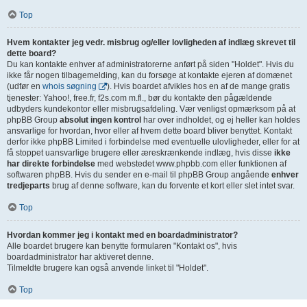
Top
Hvem kontakter jeg vedr. misbrug og/eller lovligheden af indlæg skrevet til
dette board?
Du kan kontakte enhver af administratorerne anført på siden "Holdet". Hvis du
ikke får nogen tilbagemelding, kan du forsøge at kontakte ejeren af domænet
(udfør en
whois søgning
). Hvis boardet afvikles hos en af de mange gratis
tjenester: Yahoo!, free.fr, f2s.com m.fl., bør du kontakte den pågældende
udbyders kundekontor eller misbrugsafdeling. Vær venligst opmærksom på at
phpBB Group
absolut ingen kontrol
har over indholdet, og ej heller kan holdes
ansvarlige for hvordan, hvor eller af hvem dette board bliver benyttet. Kontakt
derfor ikke phpBB Limited i forbindelse med eventuelle ulovligheder, eller for at
få stoppet uansvarlige brugere eller æreskrænkende indlæg, hvis disse
ikke
har direkte forbindelse
med webstedet www.phpbb.com eller funktionen af
softwaren phpBB. Hvis du sender en e-mail til phpBB Group angående
enhver
tredjeparts
brug af denne software, kan du forvente et kort eller slet intet svar.
Top
Hvordan kommer jeg i kontakt med en boardadministrator?
Alle boardet brugere kan benytte formularen "Kontakt os", hvis
boardadministrator har aktiveret denne.
Tilmeldte brugere kan også anvende linket til "Holdet".
Top