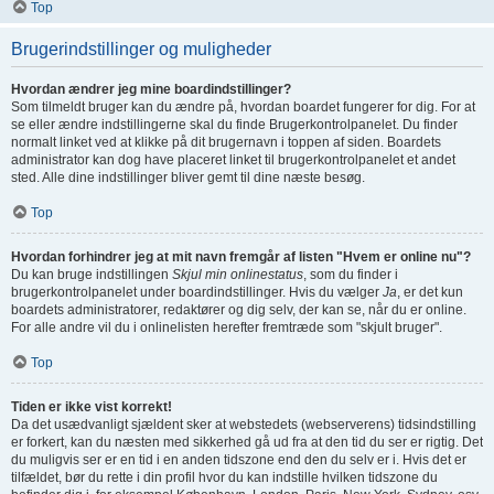
Top
Brugerindstillinger og muligheder
Hvordan ændrer jeg mine boardindstillinger?
Som tilmeldt bruger kan du ændre på, hvordan boardet fungerer for dig. For at
se eller ændre indstillingerne skal du finde Brugerkontrolpanelet. Du finder
normalt linket ved at klikke på dit brugernavn i toppen af siden. Boardets
administrator kan dog have placeret linket til brugerkontrolpanelet et andet
sted. Alle dine indstillinger bliver gemt til dine næste besøg.
Top
Hvordan forhindrer jeg at mit navn fremgår af listen "Hvem er online nu"?
Du kan bruge indstillingen
Skjul min onlinestatus
, som du finder i
brugerkontrolpanelet under boardindstillinger. Hvis du vælger
Ja
, er det kun
boardets administratorer, redaktører og dig selv, der kan se, når du er online.
For alle andre vil du i onlinelisten herefter fremtræde som "skjult bruger".
Top
Tiden er ikke vist korrekt!
Da det usædvanligt sjældent sker at webstedets (webserverens) tidsindstilling
er forkert, kan du næsten med sikkerhed gå ud fra at den tid du ser er rigtig. Det
du muligvis ser er en tid i en anden tidszone end den du selv er i. Hvis det er
tilfældet, bør du rette i din profil hvor du kan indstille hvilken tidszone du