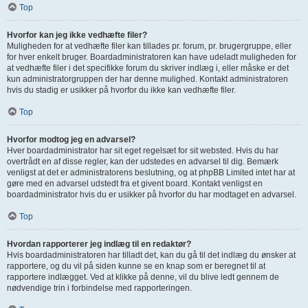
Top
Hvorfor kan jeg ikke vedhæfte filer?
Muligheden for at vedhæfte filer kan tillades pr. forum, pr. brugergruppe, eller
for hver enkelt bruger. Boardadministratoren kan have udeladt muligheden for
at vedhæfte filer i det specifikke forum du skriver indlæg i, eller måske er det
kun administratorgruppen der har denne mulighed. Kontakt administratoren
hvis du stadig er usikker på hvorfor du ikke kan vedhæfte filer.
Top
Hvorfor modtog jeg en advarsel?
Hver boardadministrator har sit eget regelsæt for sit websted. Hvis du har
overtrådt en af disse regler, kan der udstedes en advarsel til dig. Bemærk
venligst at det er administratorens beslutning, og at phpBB Limited intet har at
gøre med en advarsel udstedt fra et givent board. Kontakt venligst en
boardadministrator hvis du er usikker på hvorfor du har modtaget en advarsel.
Top
Hvordan rapporterer jeg indlæg til en redaktør?
Hvis boardadministratoren har tilladt det, kan du gå til det indlæg du ønsker at
rapportere, og du vil på siden kunne se en knap som er beregnet til at
rapportere indlægget. Ved at klikke på denne, vil du blive ledt gennem de
nødvendige trin i forbindelse med rapporteringen.