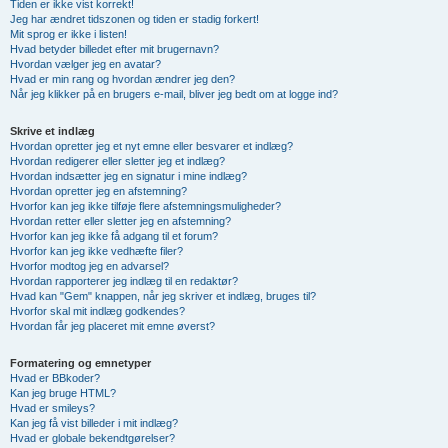
Tiden er ikke vist korrekt!
Jeg har ændret tidszonen og tiden er stadig forkert!
Mit sprog er ikke i listen!
Hvad betyder billedet efter mit brugernavn?
Hvordan vælger jeg en avatar?
Hvad er min rang og hvordan ændrer jeg den?
Når jeg klikker på en brugers e-mail, bliver jeg bedt om at logge ind?
Skrive et indlæg
Hvordan opretter jeg et nyt emne eller besvarer et indlæg?
Hvordan redigerer eller sletter jeg et indlæg?
Hvordan indsætter jeg en signatur i mine indlæg?
Hvordan opretter jeg en afstemning?
Hvorfor kan jeg ikke tilføje flere afstemningsmuligheder?
Hvordan retter eller sletter jeg en afstemning?
Hvorfor kan jeg ikke få adgang til et forum?
Hvorfor kan jeg ikke vedhæfte filer?
Hvorfor modtog jeg en advarsel?
Hvordan rapporterer jeg indlæg til en redaktør?
Hvad kan "Gem" knappen, når jeg skriver et indlæg, bruges til?
Hvorfor skal mit indlæg godkendes?
Hvordan får jeg placeret mit emne øverst?
Formatering og emnetyper
Hvad er BBkoder?
Kan jeg bruge HTML?
Hvad er smileys?
Kan jeg få vist billeder i mit indlæg?
Hvad er globale bekendtgørelser?