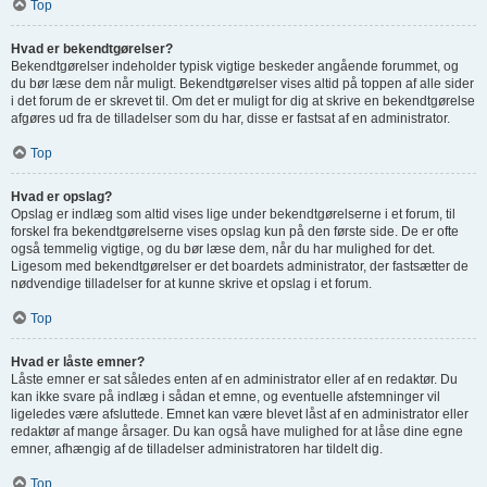
Top
Hvad er bekendtgørelser?
Bekendtgørelser indeholder typisk vigtige beskeder angående forummet, og
du bør læse dem når muligt. Bekendtgørelser vises altid på toppen af alle sider
i det forum de er skrevet til. Om det er muligt for dig at skrive en bekendtgørelse
afgøres ud fra de tilladelser som du har, disse er fastsat af en administrator.
Top
Hvad er opslag?
Opslag er indlæg som altid vises lige under bekendtgørelserne i et forum, til
forskel fra bekendtgørelserne vises opslag kun på den første side. De er ofte
også temmelig vigtige, og du bør læse dem, når du har mulighed for det.
Ligesom med bekendtgørelser er det boardets administrator, der fastsætter de
nødvendige tilladelser for at kunne skrive et opslag i et forum.
Top
Hvad er låste emner?
Låste emner er sat således enten af en administrator eller af en redaktør. Du
kan ikke svare på indlæg i sådan et emne, og eventuelle afstemninger vil
ligeledes være afsluttede. Emnet kan være blevet låst af en administrator eller
redaktør af mange årsager. Du kan også have mulighed for at låse dine egne
emner, afhængig af de tilladelser administratoren har tildelt dig.
Top