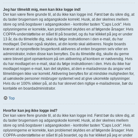
Jeg har tilmeldt mig, men kan ikke logge ind!
Der kan være flere grunde til, at du ikke kan logge ind. Først bør du sikre dig, at
du taster brugernavn og adgangskode korrekt. Husk, at der skelnes mellem
store og små bogstaver i adgangskoden - kontroller tasten "Caps Lock". Hvis
oplysningerne er korrekte, kan problemet skyldes en af følgende årsager: Hvis
COPPA-understøttelse er slået til på boardet, og du har klikket på jeg er under
13 år, da du tilmeldte dig, skal du følge instruktionen i den e-mail, du har
modtaget. Det kan også skyldes, at din konto skal aktiveres. Nogle boards
kræver at nyoprettede brugerkonti aktiveres af enten brugeren selv eller en
administrator, inden disse kan benyttes. Da du tilmeldte dig, skulle du gerne
være blevet gjort opmærksom på om aktivering af kontoen er nødvendig. Hvis
du har modtaget en e-mail, skal du følge instruktionen i den. Hvis du ikke har
modtaget nogen e-mail, kan det skyldes, at den e-mailadresse du angav ved
tilmeldingen ikke var korrekt. Aktivering benyttes for at mindske muligheden for,
at uønskede personer misbruger systemet ved at give ukorrekte oplysninger.
Hvis du er 100% sikker på, at du har skrevet den rigtige e-mailadresse, bør du
kontakte en boardadministrator.
Top
Hvorfor kan jeg ikke logge ind?
Der kan være flere grunde til, at du ikke kan logge ind. Først bør du sikre dig, at
du taster brugernavn og adgangskode korrekt. Husk, at der skelnes mellem
store og små bogstaver i adgangskoden - kontroller tasten "Caps Lock". Hvis
oplysningerne er korrekte, kan problemet skyldes en af følgende årsager: Hvis
COPPA-understøttelse er slået til på boardet, og du har klikket på jeg er under