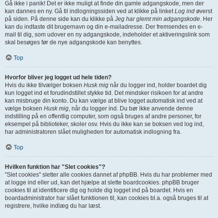
Gå ikke i panik! Det er ikke muligt at finde din gamle adgangskode, men der
kan dannes en ny. Gå til indlogningssiden ved at klikke på linket
Log ind
øverst
på siden. På denne side kan du klikke på
Jeg har glemt min adgangskode
. Her
kan du indtaste dit brugernavn og din e-mailadresse. Der fremsendes en e-
mail til dig, som udover en ny adgangskode, indeholder et aktiveringslink som
skal besøges før de nye adgangskode kan benyttes.
Top
Hvorfor bliver jeg logget ud hele tiden?
Hvis du ikke tilvælger boksen
Husk mig
når du logger ind, holder boardet dig
kun logget ind et forudindstillet stykke tid. Det mindsker risikoen for at andre
kan misbruge din konto. Du kan vælge at blive logget automatisk ind ved at
vælge boksen
Husk mig
, når du logger ind. Du bør ikke anvende denne
indstilling på en offentlig computer, som også bruges af andre personer, for
eksempel på biblioteker, skoler osv. Hvis du ikke kan se boksen ved log ind,
har administratoren slået muligheden for automatisk indlogning fra.
Top
Hvilken funktion har "Slet cookies"?
"Slet cookies" sletter alle cookies dannet af phpBB. Hvis du har problemer med
at logge ind eller ud, kan det hjælpe at slette boardcookies. phpBB bruger
cookies til at identificere dig og holde dig logget ind på boardet. Hvis en
boardadministrator har slået funktionen til, kan cookies bl.a. også bruges til at
registrere, hvilke indlæg du har læst.