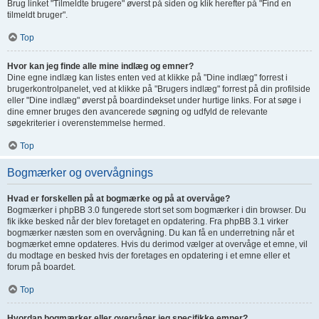
Brug linket "Tilmeldte brugere" øverst på siden og klik herefter på "Find en
tilmeldt bruger".
Top
Hvor kan jeg finde alle mine indlæg og emner?
Dine egne indlæg kan listes enten ved at klikke på "Dine indlæg" forrest i
brugerkontrolpanelet, ved at klikke på "Brugers indlæg" forrest på din profilside
eller "Dine indlæg" øverst på boardindekset under hurtige links. For at søge i
dine emner bruges den avancerede søgning og udfyld de relevante
søgekriterier i overenstemmelse hermed.
Top
Bogmærker og overvågnings
Hvad er forskellen på at bogmærke og på at overvåge?
Bogmærker i phpBB 3.0 fungerede stort set som bogmærker i din browser. Du
fik ikke besked når der blev foretaget en opdatering. Fra phpBB 3.1 virker
bogmærker næsten som en overvågning. Du kan få en underretning når et
bogmærket emne opdateres. Hvis du derimod vælger at overvåge et emne, vil
du modtage en besked hvis der foretages en opdatering i et emne eller et
forum på boardet.
Top
Hvordan bogmærker eller overvåger jeg specifikke emner?