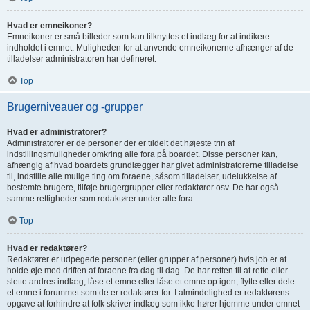
Hvad er emneikoner?
Emneikoner er små billeder som kan tilknyttes et indlæg for at indikere
indholdet i emnet. Muligheden for at anvende emneikonerne afhænger af de
tilladelser administratoren har defineret.
Top
Brugerniveauer og -grupper
Hvad er administratorer?
Administratorer er de personer der er tildelt det højeste trin af
indstillingsmuligheder omkring alle fora på boardet. Disse personer kan,
afhængig af hvad boardets grundlægger har givet administratorerne tilladelse
til, indstille alle mulige ting om foraene, såsom tilladelser, udelukkelse af
bestemte brugere, tilføje brugergrupper eller redaktører osv. De har også
samme rettigheder som redaktører under alle fora.
Top
Hvad er redaktører?
Redaktører er udpegede personer (eller grupper af personer) hvis job er at
holde øje med driften af foraene fra dag til dag. De har retten til at rette eller
slette andres indlæg, låse et emne eller låse et emne op igen, flytte eller dele
et emne i forummet som de er redaktører for. I almindelighed er redaktørens
opgave at forhindre at folk skriver indlæg som ikke hører hjemme under emnet