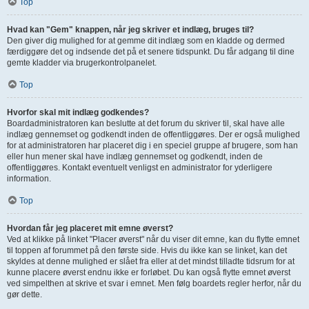
Top
Hvad kan "Gem" knappen, når jeg skriver et indlæg, bruges til?
Den giver dig mulighed for at gemme dit indlæg som en kladde og dermed
færdiggøre det og indsende det på et senere tidspunkt. Du får adgang til dine
gemte kladder via brugerkontrolpanelet.
Top
Hvorfor skal mit indlæg godkendes?
Boardadministratoren kan beslutte at det forum du skriver til, skal have alle
indlæg gennemset og godkendt inden de offentliggøres. Der er også mulighed
for at administratoren har placeret dig i en speciel gruppe af brugere, som han
eller hun mener skal have indlæg gennemset og godkendt, inden de
offentliggøres. Kontakt eventuelt venligst en administrator for yderligere
information.
Top
Hvordan får jeg placeret mit emne øverst?
Ved at klikke på linket "Placer øverst" når du viser dit emne, kan du flytte emnet
til toppen af forummet på den første side. Hvis du ikke kan se linket, kan det
skyldes at denne mulighed er slået fra eller at det mindst tilladte tidsrum for at
kunne placere øverst endnu ikke er forløbet. Du kan også flytte emnet øverst
ved simpelthen at skrive et svar i emnet. Men følg boardets regler herfor, når du
gør dette.