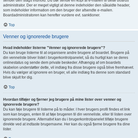
sender den slags indhold. Du bør sende en kopi af e-mailen til dette boards
administrator. Der er meget vigtigt at denne indeholder den såkaldte header,
som indeholder information om den bruger der afsendte e-mailen.
Boardadministratoren kan herefter vurdere evt. sanktioner.
Top
Venner og ignorerede brugere
Hvad indeholder listerne "Venner og ignorerede brugere"?
Du kan bruge listerne til at organisere andre brugere af boardet. Brugere på
din venneliste bliver listet i brugerkontrolpanelet, så du hurtigt kan se deres
onlinestatus og sende dem private beskeder. Afhængig af om boardets
skabelon understøtter dette, vil indlæg fra disse brugere også blive fremhævet.
Hvis du vælger at ignorere en bruger, vil alle indlæg fra denne som standard
blive skjult for dig.
Top
Hvordan tilføjer og fjerner jeg brugere på mine lister over venner og
ignorerede brugere?
Du kan føje brugere til listerne på to måder. I hver brugers profil findes et link
som kan bruges, enten til at føje brugeren til din venneliste, eller til listen over
ignorerede brugere. Alternativt kan du i brugerkontrolpanelet tilføje brugere
direkte ved at indtaste brugernavne. Her kan du også fjerne brugere fra dine
lister.