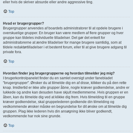
eller hvis de skriver absurde eller andre aggressive ting.
Top
Hvad er brugergrupper?
Brugergrupper anvendes af boardets administratorer til at opdele brugere i
overskuelige grupper. En bruger kan være medlem af flere grupper og hver
gruppe kan tildeles individuelle tilladelser. Det gør det enkelt for
administratorerne at ændre tilladelser for mange brugere samtidig, som at
tildele redaktørtilladelser i et bestemt forum, eller til at give brugere adgang til
private fora.
Top
Hvordan finder jeg brugergrupperne og hvordan tilmelder jeg mig?
I brugerkontrolpanelet finder du en samlet oversigt under fanebladet
"brugergrupper". Ønsker du at tilmelde dig en af disse, klikker du på den rette
knap. Imidlertid er ikke alle grupper åbne, nogle kræver godkendelse, andre er
lukkede og andre kan desuden have skjult medlemmerne. Hvis gruppen er en
åben, kan du tilmelde dig ved at klikke dig frem. Hvis tilmelding til en gruppe
kræver godkendelse, skal gruppelederen godkende din tilmelding og
vedkommende ønsker måske en begrundelse for dit ønske om at tilmelde dig
gruppen. Plag ikke lederen hvis din ansøgning ikke bliver godkendt,
vedkommende har nok sine grunde.
Top