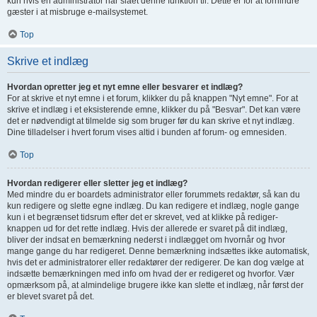
kun hvis en administrator har slået denne funktion til. Dette er for at forhindre
gæster i at misbruge e-mailsystemet.
Top
Skrive et indlæg
Hvordan opretter jeg et nyt emne eller besvarer et indlæg?
For at skrive et nyt emne i et forum, klikker du på knappen "Nyt emne". For at
skrive et indlæg i et eksisterende emne, klikker du på "Besvar". Det kan være
det er nødvendigt at tilmelde sig som bruger før du kan skrive et nyt indlæg.
Dine tilladelser i hvert forum vises altid i bunden af forum- og emnesiden.
Top
Hvordan redigerer eller sletter jeg et indlæg?
Med mindre du er boardets administrator eller forummets redaktør, så kan du
kun redigere og slette egne indlæg. Du kan redigere et indlæg, nogle gange
kun i et begrænset tidsrum efter det er skrevet, ved at klikke på rediger-
knappen ud for det rette indlæg. Hvis der allerede er svaret på dit indlæg,
bliver der indsat en bemærkning nederst i indlægget om hvornår og hvor
mange gange du har redigeret. Denne bemærkning indsættes ikke automatisk,
hvis det er administratorer eller redaktører der redigerer. De kan dog vælge at
indsætte bemærkningen med info om hvad der er redigeret og hvorfor. Vær
opmærksom på, at almindelige brugere ikke kan slette et indlæg, når først der
er blevet svaret på det.