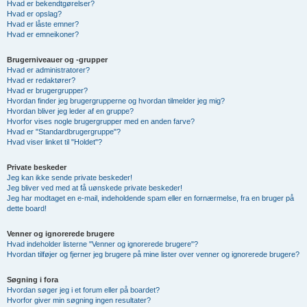
Hvad er bekendtgørelser?
Hvad er opslag?
Hvad er låste emner?
Hvad er emneikoner?
Brugerniveauer og -grupper
Hvad er administratorer?
Hvad er redaktører?
Hvad er brugergrupper?
Hvordan finder jeg brugergrupperne og hvordan tilmelder jeg mig?
Hvordan bliver jeg leder af en gruppe?
Hvorfor vises nogle brugergrupper med en anden farve?
Hvad er "Standardbrugergruppe"?
Hvad viser linket til "Holdet"?
Private beskeder
Jeg kan ikke sende private beskeder!
Jeg bliver ved med at få uønskede private beskeder!
Jeg har modtaget en e-mail, indeholdende spam eller en fornærmelse, fra en bruger på
dette board!
Venner og ignorerede brugere
Hvad indeholder listerne "Venner og ignorerede brugere"?
Hvordan tilføjer og fjerner jeg brugere på mine lister over venner og ignorerede brugere?
Søgning i fora
Hvordan søger jeg i et forum eller på boardet?
Hvorfor giver min søgning ingen resultater?