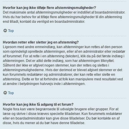
Hvorfor kan jeg ikke tilføje flere afstemningsmuligheder?
Det maksimale antal afstemningsmuligheder er indstillet af boardadministrator.
Hvis du har behov for at tilføje flere afstemningsmuligheder til din afstemning
end tilladt, kontakt da venligst en boardadministrator.
Top
Hvordan retter eller sletter jeg en afstemning?
Ligesom med andre emneindlæg, kan afstemninger kun rettes af den person
som oprindeligt oprettede afstemningen, eller af en administrator eller redaktør
af forummet. For at rette i en afstemning (teksten), klik da på det første indlæg i
afstemningen. Det er altid dette indlæg, som har afstemningen tilknyttet.
Såfremt der ikke er afgivet nogen stemmer, kan der rettes og slettes i
afstemningsmulighederne. Hvis der derimod er blevet afgivet stemmer er det
kun forummets redaktører og administratorer, der kan rette eller slette en
afstemning. Dette er for at forhindre at folk kan manipulere med resultatet ved
at ændre i betydningen halvvejs inde i afstemningen.
Top
Hvorfor kan jeg ikke få adgang til et forum?
Nogle fora kan være begrænsede til udvalgte brugere eller grupper. For at
læse og skrive i disse kræves specielle tilladelser. Kun forummets redaktører
eller en boardadministrator kan give disse tilladelser. Du bør kontakte en af
disse, hvis du mener at du bør have denne tilladelse.