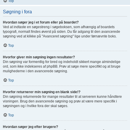
Top
Søgning i fora
Hvordan søger jeg i et forum eller på boardet?
Ved at indtaste en søgestreng i søgeboksen, som afhængig af boardets
typografi, normalt findes øverst på siden. Du får adgang til den avancerede
søgning ved at klikke på "Avanceret søgning" lige under førnævnte boks.
Top
Hvorfor giver min søgning ingen resultater?
Din søgning var formentlig for bred og indeholdt sikkert mange almindelige
ord, som ikke indekseres af phpBB. Prøv at søge mere specifikt og at bruge
mulighederne i den avancerede søgning.
Top
Hvorfor returnerer min søgning en blank side!?
Din søgning returnerede for mange resultater til at serveren kunne håndtere
visningen. Brug den avancerede søgning og prøv at være mere specifik i
søgningen og i hvilke fora der skal søges.
Top
Hvordan søger jeg efter brugere?