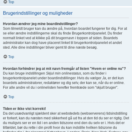
Top
Brugerindstillinger og muligheder
Hvordan ændrer jeg mine boardindstillinger?
Som tilmeldt bruger kan du ændre på, hvordan boardet fungerer for dig. For at
se eller ændre indstillingerne skal du finde Brugerkontrolpanelet. Du finder
normalt linket ved at klikke på dit brugernavn i toppen af siden. Boardets
administrator kan dog have placeret linket til brugerkontrolpanelet et andet
sted. Alle dine indstillinger bliver gemt til dine næste besøg.
Top
Hvordan forhindrer jeg at mit navn fremgår af listen "Hvem er online nu"?
Du kan bruge indstillingen
Skjul min onlinestatus
, som du finder i
brugerkontrolpanelet under boardindstillinger. Hvis du vælger
Ja
, er det kun
boardets administratorer, redaktører og dig selv, der kan se, når du er online.
For alle andre vil du i onlinelisten herefter fremtræde som "skjult bruger".
Top
Tiden er ikke vist korrekt!
Da det usædvanligt sjældent sker at webstedets (webserverens) tidsindstilling
er forkert, kan du næsten med sikkerhed gå ud fra at den tid du ser er rigtig. Det
du muligvis ser er en tid i en anden tidszone end den du selv er i. Hvis det er
tilfældet, bør du rette i din profil hvor du kan indstille hvilken tidszone du