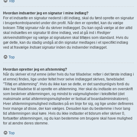
Top
Hvordan indsætter jeg en signatur i mine indlæg?
For et indsætte en signatur nederst i dit indlæg, skal du først oprette en signatur
i brugerkontrolpanelet under din profil. Når den er oprettet, kan du vælge
boksen
Tilføj signatur
når du skriver indlægget. Du kan også vælge at der altid
skal indsættes en signatur til dine indlæg, ved at gå ind i
Rediger
skriveindstillinger
og vælge at signaturen skal tilføjes som standard. Hvis du
gør dette, kan du stadig undgå at din signatur medtages i et specifikt indlæg
ved at fravælge
Indsæt signatur
inden du indsender indlægget.
Top
Hvordan opretter jeg en afstemning?
Når du skriver et nyt emne (eller hvis du har tilladelse: retter i det første indlæg i
et emne) findes, lige under feltet hvor selve indlægget skrives, fanebladet
"Tilføj en afstemning". Hvis du ikke kan se dette, er det sandsynligvis fordi du
ikke har tilladelse til at oprette en afstemning. Her skal du indtaste en overskrift
som beskriver afstemningen, og mindst to valgmuligheder i tekstfeltet (det
maksimale antal afstemningsmuligheder er fastsat af boardadministratoren).
Hver afstemningsmulighed indtastes på en linje for sig, og lige under defineres
hvor mange af disse, der kan vælges. Desuden kan du bestemme i hvor lang
tid afstemningen skal køre. Hvis du ikke indtaster et tidsrum eller skriver 0,
fortsætter afstemningen, og du kan bestemme om brugere skal have mulighed
for at ændre deres stemme.
Top