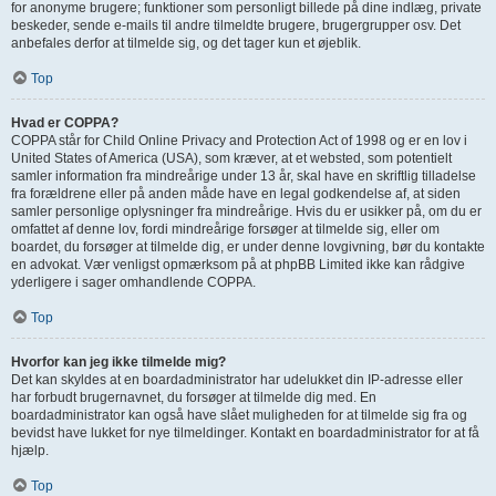
for anonyme brugere; funktioner som personligt billede på dine indlæg, private
beskeder, sende e-mails til andre tilmeldte brugere, brugergrupper osv. Det
anbefales derfor at tilmelde sig, og det tager kun et øjeblik.
Top
Hvad er COPPA?
COPPA står for Child Online Privacy and Protection Act of 1998 og er en lov i
United States of America (USA), som kræver, at et websted, som potentielt
samler information fra mindreårige under 13 år, skal have en skriftlig tilladelse
fra forældrene eller på anden måde have en legal godkendelse af, at siden
samler personlige oplysninger fra mindreårige. Hvis du er usikker på, om du er
omfattet af denne lov, fordi mindreårige forsøger at tilmelde sig, eller om
boardet, du forsøger at tilmelde dig, er under denne lovgivning, bør du kontakte
en advokat. Vær venligst opmærksom på at phpBB Limited ikke kan rådgive
yderligere i sager omhandlende COPPA.
Top
Hvorfor kan jeg ikke tilmelde mig?
Det kan skyldes at en boardadministrator har udelukket din IP-adresse eller
har forbudt brugernavnet, du forsøger at tilmelde dig med. En
boardadministrator kan også have slået muligheden for at tilmelde sig fra og
bevidst have lukket for nye tilmeldinger. Kontakt en boardadministrator for at få
hjælp.
Top