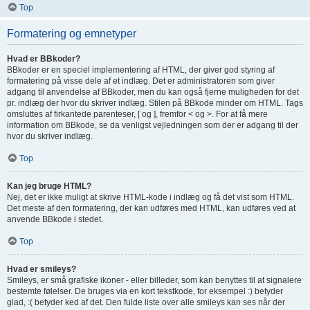
Top
Formatering og emnetyper
Hvad er BBkoder?
BBkoder er en speciel implementering af HTML, der giver god styring af
formatering på visse dele af et indlæg. Det er administratoren som giver
adgang til anvendelse af BBkoder, men du kan også fjerne muligheden for det
pr. indlæg der hvor du skriver indlæg. Stilen på BBkode minder om HTML. Tags
omsluttes af firkantede parenteser, [ og ], fremfor < og >. For at få mere
information om BBkode, se da venligst vejledningen som der er adgang til der
hvor du skriver indlæg.
Top
Kan jeg bruge HTML?
Nej, det er ikke muligt at skrive HTML-kode i indlæg og få det vist som HTML.
Det meste af den formatering, der kan udføres med HTML, kan udføres ved at
anvende BBkode i stedet.
Top
Hvad er smileys?
Smileys, er små grafiske ikoner - eller billeder, som kan benyttes til at signalere
bestemte følelser. De bruges via en kort tekstkode, for eksempel :) betyder
glad, :( betyder ked af det. Den fulde liste over alle smileys kan ses når der