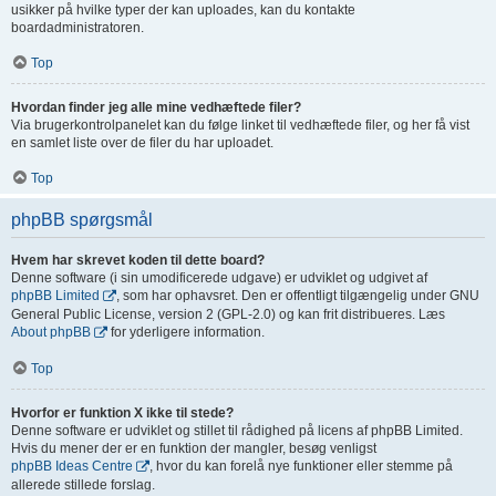
usikker på hvilke typer der kan uploades, kan du kontakte
boardadministratoren.
Top
Hvordan finder jeg alle mine vedhæftede filer?
Via brugerkontrolpanelet kan du følge linket til vedhæftede filer, og her få vist
en samlet liste over de filer du har uploadet.
Top
phpBB spørgsmål
Hvem har skrevet koden til dette board?
Denne software (i sin umodificerede udgave) er udviklet og udgivet af
phpBB Limited
, som har ophavsret. Den er offentligt tilgængelig under GNU
General Public License, version 2 (GPL-2.0) og kan frit distribueres. Læs
About phpBB
for yderligere information.
Top
Hvorfor er funktion X ikke til stede?
Denne software er udviklet og stillet til rådighed på licens af phpBB Limited.
Hvis du mener der er en funktion der mangler, besøg venligst
phpBB Ideas Centre
, hvor du kan forelå nye funktioner eller stemme på
allerede stillede forslag.