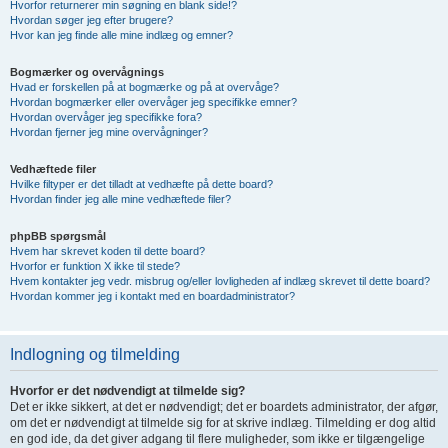
Hvorfor returnerer min søgning en blank side!?
Hvordan søger jeg efter brugere?
Hvor kan jeg finde alle mine indlæg og emner?
Bogmærker og overvågnings
Hvad er forskellen på at bogmærke og på at overvåge?
Hvordan bogmærker eller overvåger jeg specifikke emner?
Hvordan overvåger jeg specifikke fora?
Hvordan fjerner jeg mine overvågninger?
Vedhæftede filer
Hvilke filtyper er det tilladt at vedhæfte på dette board?
Hvordan finder jeg alle mine vedhæftede filer?
phpBB spørgsmål
Hvem har skrevet koden til dette board?
Hvorfor er funktion X ikke til stede?
Hvem kontakter jeg vedr. misbrug og/eller lovligheden af indlæg skrevet til dette board?
Hvordan kommer jeg i kontakt med en boardadministrator?
Indlogning og tilmelding
Hvorfor er det nødvendigt at tilmelde sig?
Det er ikke sikkert, at det er nødvendigt; det er boardets administrator, der afgør,
om det er nødvendigt at tilmelde sig for at skrive indlæg. Tilmelding er dog altid
en god ide, da det giver adgang til flere muligheder, som ikke er tilgængelige