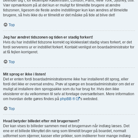
befinder dig i, for eksempel København, London, Paris, New York, Sydney, osv.
Vær opmærksom på at det kun er muligt for tilmeldte brugere at ændre
tidszonen, ligesom de fleste andre indstillinger kun kan ændres af tilmeldte
brugere, så hvis ikke du er tilmeldt er det måske på tide at blive det!
Top
Jeg har ændret tidszonen og tiden er stadig forkert!
Hvis du har indstillet tidszone korrekt og klokkeslæt stadig vises forkert, er det
fordi serverens ur er indstillet forkert. Kontakt venligst en boardadministrator for
at få fejlen korrigeret.
Top
Mit sprog er ikke i listen!
Det er enten fordi boardadministratorerne ikke har installeret dit sprog, eller
fordi det ikke er oversat endnu. Prøv at spørge en boardadministrator om det er
muligt at installere den sprogpakke som du har brug for. Hvis den ikke
eksisterer er du velkommen til selv at foretage oversættelsen. Mere information
om hvordan dette gøres findes på
phpBB ®
's websted.
Top
Hvad betyder billedet efter mit brugernavn?
Der kan vises to billeder sammen med et brugernavn når indlæg læses. Det
ene er et billede tilknyttet din rang som tilmeldt bruger på boardet, normalt
udformet som stjerner, kasser eller prikker, som indikerer hvor mange indlæg