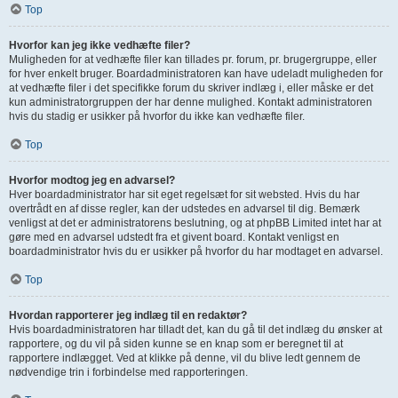
Top
Hvorfor kan jeg ikke vedhæfte filer?
Muligheden for at vedhæfte filer kan tillades pr. forum, pr. brugergruppe, eller
for hver enkelt bruger. Boardadministratoren kan have udeladt muligheden for
at vedhæfte filer i det specifikke forum du skriver indlæg i, eller måske er det
kun administratorgruppen der har denne mulighed. Kontakt administratoren
hvis du stadig er usikker på hvorfor du ikke kan vedhæfte filer.
Top
Hvorfor modtog jeg en advarsel?
Hver boardadministrator har sit eget regelsæt for sit websted. Hvis du har
overtrådt en af disse regler, kan der udstedes en advarsel til dig. Bemærk
venligst at det er administratorens beslutning, og at phpBB Limited intet har at
gøre med en advarsel udstedt fra et givent board. Kontakt venligst en
boardadministrator hvis du er usikker på hvorfor du har modtaget en advarsel.
Top
Hvordan rapporterer jeg indlæg til en redaktør?
Hvis boardadministratoren har tilladt det, kan du gå til det indlæg du ønsker at
rapportere, og du vil på siden kunne se en knap som er beregnet til at
rapportere indlægget. Ved at klikke på denne, vil du blive ledt gennem de
nødvendige trin i forbindelse med rapporteringen.