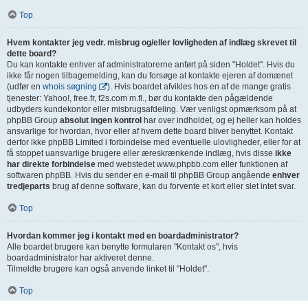
Top
Hvem kontakter jeg vedr. misbrug og/eller lovligheden af indlæg skrevet til
dette board?
Du kan kontakte enhver af administratorerne anført på siden "Holdet". Hvis du
ikke får nogen tilbagemelding, kan du forsøge at kontakte ejeren af domænet
(udfør en
whois søgning
). Hvis boardet afvikles hos en af de mange gratis
tjenester: Yahoo!, free.fr, f2s.com m.fl., bør du kontakte den pågældende
udbyders kundekontor eller misbrugsafdeling. Vær venligst opmærksom på at
phpBB Group
absolut ingen kontrol
har over indholdet, og ej heller kan holdes
ansvarlige for hvordan, hvor eller af hvem dette board bliver benyttet. Kontakt
derfor ikke phpBB Limited i forbindelse med eventuelle ulovligheder, eller for at
få stoppet uansvarlige brugere eller æreskrænkende indlæg, hvis disse
ikke
har direkte forbindelse
med webstedet www.phpbb.com eller funktionen af
softwaren phpBB. Hvis du sender en e-mail til phpBB Group angående
enhver
tredjeparts
brug af denne software, kan du forvente et kort eller slet intet svar.
Top
Hvordan kommer jeg i kontakt med en boardadministrator?
Alle boardet brugere kan benytte formularen "Kontakt os", hvis
boardadministrator har aktiveret denne.
Tilmeldte brugere kan også anvende linket til "Holdet".
Top