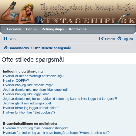
Vintagehifi.dk
Forsiden
Forum
Retningslinjer
Kontakt os
OSS
Tilmeld
Log ind
Boardindeks
Ofte stillede spørgsmål
Ofte stillede spørgsmål
Indlogning og tilmelding
Hvorfor er det nødvendigt at tilmelde sig?
Hvad er COPPA?
Hvorfor kan jeg ikke tilmelde mig?
Jeg har tilmeldt mig, men kan ikke logge ind!
Hvorfor kan jeg ikke logge ind?
Jeg har tilmeldt mig for et stykke tid siden, og kan nu ikke logge ind længere?!
Jeg har glemt min adgangskode!
Hvorfor bliver jeg logget ud hele tiden?
Hvilken funktion har "Slet cookies"?
Brugerindstillinger og muligheder
Hvordan ændrer jeg mine boardindstillinger?
Hvordan forhindrer jeg at mit navn fremgår af listen "Hvem er online nu"?