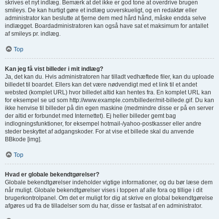
skrives et nyt indlæg. Bemærk at det ikke er god tone at overdrive brugen
smileys. De kan hurtigt gøre et indlæg uoverskueligt, og en redaktør eller
administrator kan beslutte at fjerne dem med hård hånd, måske endda selve
indlægget. Boardadministratoren kan også have sat et maksimum for antallet
af smileys pr. indlæg.
Top
Kan jeg få vist billeder i mit indlæg?
Ja, det kan du. Hvis administratoren har tilladt vedhæftede filer, kan du uploade
billedet til boardet. Ellers kan det være nødvendigt med et link til et andet
websted (komplet URL) hvor billedet altid kan hentes fra. En komplet URL kan
for eksempel se ud som http://www.example.com/billeder/mit-billede.gif. Du kan
ikke henvise til billeder på din egen maskine (medmindre disse er på en server
der altid er forbundet med Internettet). Ej heller billeder gemt bag
indlogningsfunktioner, for eksempel hotmail-/yahoo-postkasser eller andre
steder beskyttet af adgangskoder. For at vise et billede skal du anvende
BBkode [img].
Top
Hvad er globale bekendtgørelser?
Globale bekendtgørelser indeholder vigtige informationer, og du bør læse dem
når muligt. Globale bekendtgørelser vises i toppen af alle fora og tillige i dit
brugerkontrolpanel. Om det er muligt for dig at skrive en global bekendtgørelse
afgøres ud fra de tilladelser som du har, disse er fastsat af en administrator.