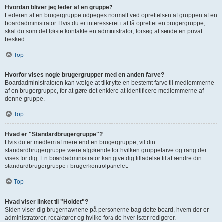
Hvordan bliver jeg leder af en gruppe?
Lederen af en brugergruppe udpeges normalt ved oprettelsen af gruppen af en
boardadministrator. Hvis du er interesseret i at få oprettet en brugergruppe,
skal du som det første kontakte en administrator; forsøg at sende en privat
besked.
Top
Hvorfor vises nogle brugergrupper med en anden farve?
Boardadministratoren kan vælge at tilknytte en bestemt farve til medlemmerne
af en brugergruppe, for at gøre det enklere at identificere medlemmerne af
denne gruppe.
Top
Hvad er "Standardbrugergruppe"?
Hvis du er medlem af mere end en brugergruppe, vil din
standardbrugergruppe være afgørende for hvilken gruppefarve og rang der
vises for dig. En boardadministrator kan give dig tilladelse til at ændre din
standardbrugergruppe i brugerkontrolpanelet.
Top
Hvad viser linket til "Holdet"?
Siden viser dig brugernavnene på personerne bag dette board, hvem der er
administratorer, redaktører og hvilke fora de hver især redigerer.