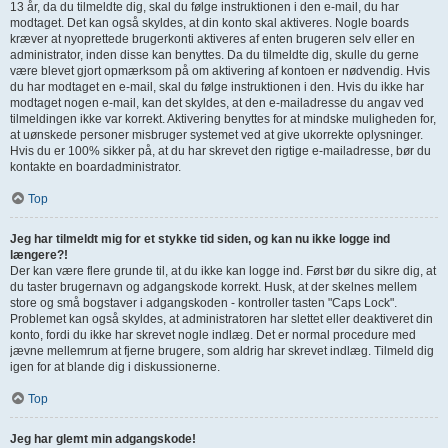
13 år, da du tilmeldte dig, skal du følge instruktionen i den e-mail, du har
modtaget. Det kan også skyldes, at din konto skal aktiveres. Nogle boards
kræver at nyoprettede brugerkonti aktiveres af enten brugeren selv eller en
administrator, inden disse kan benyttes. Da du tilmeldte dig, skulle du gerne
være blevet gjort opmærksom på om aktivering af kontoen er nødvendig. Hvis
du har modtaget en e-mail, skal du følge instruktionen i den. Hvis du ikke har
modtaget nogen e-mail, kan det skyldes, at den e-mailadresse du angav ved
tilmeldingen ikke var korrekt. Aktivering benyttes for at mindske muligheden for,
at uønskede personer misbruger systemet ved at give ukorrekte oplysninger.
Hvis du er 100% sikker på, at du har skrevet den rigtige e-mailadresse, bør du
kontakte en boardadministrator.
Top
Jeg har tilmeldt mig for et stykke tid siden, og kan nu ikke logge ind
længere?!
Der kan være flere grunde til, at du ikke kan logge ind. Først bør du sikre dig, at
du taster brugernavn og adgangskode korrekt. Husk, at der skelnes mellem
store og små bogstaver i adgangskoden - kontroller tasten "Caps Lock".
Problemet kan også skyldes, at administratoren har slettet eller deaktiveret din
konto, fordi du ikke har skrevet nogle indlæg. Det er normal procedure med
jævne mellemrum at fjerne brugere, som aldrig har skrevet indlæg. Tilmeld dig
igen for at blande dig i diskussionerne.
Top
Jeg har glemt min adgangskode!