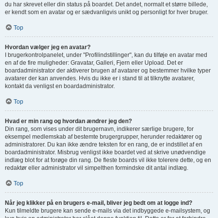
du har skrevet eller din status på boardet. Det andet, normalt et større billede,
er kendt som en avatar og er sædvanligvis unikt og personligt for hver bruger.
Top
Hvordan vælger jeg en avatar?
I brugerkontrolpanelet, under "Profilindstillinger", kan du tilføje en avatar med
en af de fire muligheder: Gravatar, Galleri, Fjern eller Upload. Det er
boardadministrator der aktiverer brugen af avatarer og bestemmer hvilke typer
avatarer der kan anvendes. Hvis du ikke er i stand til at tilknytte avatarer,
kontakt da venligst en boardadministrator.
Top
Hvad er min rang og hvordan ændrer jeg den?
Din rang, som vises under dit brugernavn, indikerer særlige brugere, for
eksempel medlemskab af bestemte brugergrupper, herunder redaktører og
administratorer. Du kan ikke ændre teksten for en rang, de er indstillet af en
boardadministrator. Misbrug venligst ikke boardet ved at skrive unødvendige
indlæg blot for at forøge din rang. De fleste boards vil ikke tolerere dette, og en
redaktør eller administrator vil simpelthen formindske dit antal indlæg.
Top
Når jeg klikker på en brugers e-mail, bliver jeg bedt om at logge ind?
Kun tilmeldte brugere kan sende e-mails via det indbyggede e-mailsystem, og