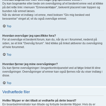
Du kan bogmærke eller bede om overvågning af et bestemt emne ved at klikke
på det rette link i menuen "Emneværktøjer", bekvemt placeret nær toppen og
bunden når emnet læses.
Når du skriver et indlæg i et emne, med boksen "Giv mig besked ved
besvarelse" vinget af, vil du også overvåge emnet.
Top
Hvordan overvåger jeg specifikke fora?
For at overvåge et bestemt forum, kan du, når du er i forummet, nederst på
siden, se et link "Overvåg forum". Ved klikke på linket aktiverer du overvågning
af hele forummet.
Top
Hvordan fjerner jeg mine overvågninger?
Du kan fjerne overvågninger i brugerkontrolpanelet ved at følge linket til dine
overvågninger. Overvågninger af emner kan også fjernes når du viser indlæg i
disse.
Top
Vedhæftede filer
Hvilke filtyper er det tilladt at vedhæfte på dette board?
En boardadministrator kan tillade og forbyde bestemte filtyper. Hvis du er