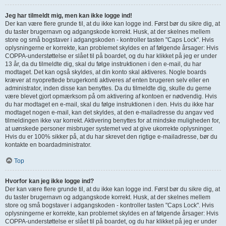
Jeg har tilmeldt mig, men kan ikke logge ind!
Der kan være flere grunde til, at du ikke kan logge ind. Først bør du sikre dig, at
du taster brugernavn og adgangskode korrekt. Husk, at der skelnes mellem
store og små bogstaver i adgangskoden - kontroller tasten "Caps Lock". Hvis
oplysningerne er korrekte, kan problemet skyldes en af følgende årsager: Hvis
COPPA-understøttelse er slået til på boardet, og du har klikket på jeg er under
13 år, da du tilmeldte dig, skal du følge instruktionen i den e-mail, du har
modtaget. Det kan også skyldes, at din konto skal aktiveres. Nogle boards
kræver at nyoprettede brugerkonti aktiveres af enten brugeren selv eller en
administrator, inden disse kan benyttes. Da du tilmeldte dig, skulle du gerne
være blevet gjort opmærksom på om aktivering af kontoen er nødvendig. Hvis
du har modtaget en e-mail, skal du følge instruktionen i den. Hvis du ikke har
modtaget nogen e-mail, kan det skyldes, at den e-mailadresse du angav ved
tilmeldingen ikke var korrekt. Aktivering benyttes for at mindske muligheden for,
at uønskede personer misbruger systemet ved at give ukorrekte oplysninger.
Hvis du er 100% sikker på, at du har skrevet den rigtige e-mailadresse, bør du
kontakte en boardadministrator.
Top
Hvorfor kan jeg ikke logge ind?
Der kan være flere grunde til, at du ikke kan logge ind. Først bør du sikre dig, at
du taster brugernavn og adgangskode korrekt. Husk, at der skelnes mellem
store og små bogstaver i adgangskoden - kontroller tasten "Caps Lock". Hvis
oplysningerne er korrekte, kan problemet skyldes en af følgende årsager: Hvis
COPPA-understøttelse er slået til på boardet, og du har klikket på jeg er under