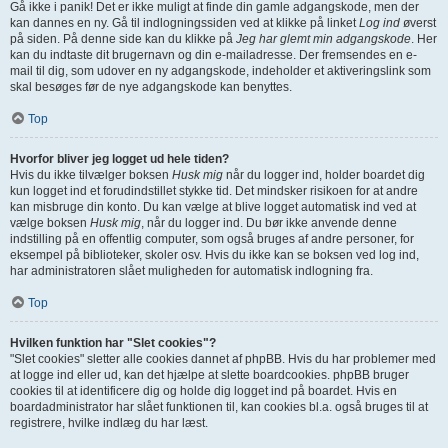
Gå ikke i panik! Det er ikke muligt at finde din gamle adgangskode, men der
kan dannes en ny. Gå til indlogningssiden ved at klikke på linket
Log ind
øverst
på siden. På denne side kan du klikke på
Jeg har glemt min adgangskode
. Her
kan du indtaste dit brugernavn og din e-mailadresse. Der fremsendes en e-
mail til dig, som udover en ny adgangskode, indeholder et aktiveringslink som
skal besøges før de nye adgangskode kan benyttes.
Top
Hvorfor bliver jeg logget ud hele tiden?
Hvis du ikke tilvælger boksen
Husk mig
når du logger ind, holder boardet dig
kun logget ind et forudindstillet stykke tid. Det mindsker risikoen for at andre
kan misbruge din konto. Du kan vælge at blive logget automatisk ind ved at
vælge boksen
Husk mig
, når du logger ind. Du bør ikke anvende denne
indstilling på en offentlig computer, som også bruges af andre personer, for
eksempel på biblioteker, skoler osv. Hvis du ikke kan se boksen ved log ind,
har administratoren slået muligheden for automatisk indlogning fra.
Top
Hvilken funktion har "Slet cookies"?
"Slet cookies" sletter alle cookies dannet af phpBB. Hvis du har problemer med
at logge ind eller ud, kan det hjælpe at slette boardcookies. phpBB bruger
cookies til at identificere dig og holde dig logget ind på boardet. Hvis en
boardadministrator har slået funktionen til, kan cookies bl.a. også bruges til at
registrere, hvilke indlæg du har læst.