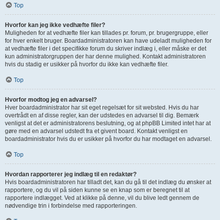
Top
Hvorfor kan jeg ikke vedhæfte filer?
Muligheden for at vedhæfte filer kan tillades pr. forum, pr. brugergruppe, eller
for hver enkelt bruger. Boardadministratoren kan have udeladt muligheden for
at vedhæfte filer i det specifikke forum du skriver indlæg i, eller måske er det
kun administratorgruppen der har denne mulighed. Kontakt administratoren
hvis du stadig er usikker på hvorfor du ikke kan vedhæfte filer.
Top
Hvorfor modtog jeg en advarsel?
Hver boardadministrator har sit eget regelsæt for sit websted. Hvis du har
overtrådt en af disse regler, kan der udstedes en advarsel til dig. Bemærk
venligst at det er administratorens beslutning, og at phpBB Limited intet har at
gøre med en advarsel udstedt fra et givent board. Kontakt venligst en
boardadministrator hvis du er usikker på hvorfor du har modtaget en advarsel.
Top
Hvordan rapporterer jeg indlæg til en redaktør?
Hvis boardadministratoren har tilladt det, kan du gå til det indlæg du ønsker at
rapportere, og du vil på siden kunne se en knap som er beregnet til at
rapportere indlægget. Ved at klikke på denne, vil du blive ledt gennem de
nødvendige trin i forbindelse med rapporteringen.