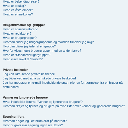
Hvad er bekendtgørelser?
Hvad er opslag?
Hvad er låste emner?
Hvad er emneikoner?
Brugerniveauer og -grupper
Hvad er administratorer?
Hvad er redaktører?
Hvad er brugergrupper?
Hvordan finder jeg brugergrupperne og hvordan tilmelder jeg mig?
Hvordan bliver jeg leder af en gruppe?
Hvorfor vises nogle brugergrupper med en anden farve?
Hvad er "Standardbrugergruppe"?
Hvad viser linket til "Holdet"?
Private beskeder
Jeg kan ikke sende private beskeder!
Jeg bliver ved med at få uønskede private beskeder!
Jeg har modtaget en e-mail, indeholdende spam eller en fornærmelse, fra en bruger på
dette board!
Venner og ignorerede brugere
Hvad indeholder listerne "Venner og ignorerede brugere"?
Hvordan tilføjer og fjerner jeg brugere på mine lister over venner og ignorerede brugere?
Søgning i fora
Hvordan søger jeg i et forum eller på boardet?
Hvorfor giver min søgning ingen resultater?