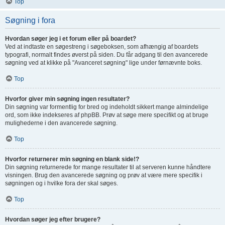
Top
Søgning i fora
Hvordan søger jeg i et forum eller på boardet?
Ved at indtaste en søgestreng i søgeboksen, som afhængig af boardets
typografi, normalt findes øverst på siden. Du får adgang til den avancerede
søgning ved at klikke på "Avanceret søgning" lige under førnævnte boks.
Top
Hvorfor giver min søgning ingen resultater?
Din søgning var formentlig for bred og indeholdt sikkert mange almindelige
ord, som ikke indekseres af phpBB. Prøv at søge mere specifikt og at bruge
mulighederne i den avancerede søgning.
Top
Hvorfor returnerer min søgning en blank side!?
Din søgning returnerede for mange resultater til at serveren kunne håndtere
visningen. Brug den avancerede søgning og prøv at være mere specifik i
søgningen og i hvilke fora der skal søges.
Top
Hvordan søger jeg efter brugere?