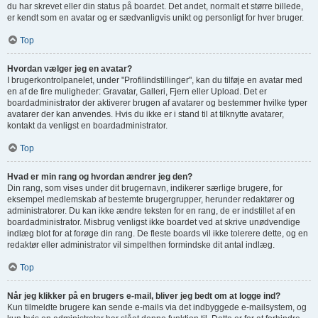
du har skrevet eller din status på boardet. Det andet, normalt et større billede,
er kendt som en avatar og er sædvanligvis unikt og personligt for hver bruger.
Top
Hvordan vælger jeg en avatar?
I brugerkontrolpanelet, under "Profilindstillinger", kan du tilføje en avatar med
en af de fire muligheder: Gravatar, Galleri, Fjern eller Upload. Det er
boardadministrator der aktiverer brugen af avatarer og bestemmer hvilke typer
avatarer der kan anvendes. Hvis du ikke er i stand til at tilknytte avatarer,
kontakt da venligst en boardadministrator.
Top
Hvad er min rang og hvordan ændrer jeg den?
Din rang, som vises under dit brugernavn, indikerer særlige brugere, for
eksempel medlemskab af bestemte brugergrupper, herunder redaktører og
administratorer. Du kan ikke ændre teksten for en rang, de er indstillet af en
boardadministrator. Misbrug venligst ikke boardet ved at skrive unødvendige
indlæg blot for at forøge din rang. De fleste boards vil ikke tolerere dette, og en
redaktør eller administrator vil simpelthen formindske dit antal indlæg.
Top
Når jeg klikker på en brugers e-mail, bliver jeg bedt om at logge ind?
Kun tilmeldte brugere kan sende e-mails via det indbyggede e-mailsystem, og