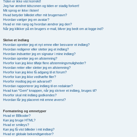
Tiden er ikke vist korrekt!
Jeg har ændret tidszonen og tiden er stadig forkert!
Mit sprog er ikke i listen!
Hvad betyder billedet efter mit brugernavn?
Hvordan vælger jeg en avatar?
Hvad er min rang og hvordan ændrer jeg den?
Når jeg klikker på en brugers e-mail, bliver jeg bedt om at logge ind?
Skrive et indlæg
Hvordan opretter jeg et nyt emne eller besvarer et indlæg?
Hvordan redigerer eller sletter jeg et indlæg?
Hvordan indsætter jeg en signatur i mine indlæg?
Hvordan opretter jeg en afstemning?
Hvorfor kan jeg ikke tilføje flere afstemningsmuligheder?
Hvordan retter eller sletter jeg en afstemning?
Hvorfor kan jeg ikke få adgang til et forum?
Hvorfor kan jeg ikke vedhæfte filer?
Hvorfor modtog jeg en advarsel?
Hvordan rapporterer jeg indlæg til en redaktør?
Hvad kan "Gem" knappen, når jeg skriver et indlæg, bruges til?
Hvorfor skal mit indlæg godkendes?
Hvordan får jeg placeret mit emne øverst?
Formatering og emnetyper
Hvad er BBkoder?
Kan jeg bruge HTML?
Hvad er smileys?
Kan jeg få vist billeder i mit indlæg?
Hvad er globale bekendtgørelser?