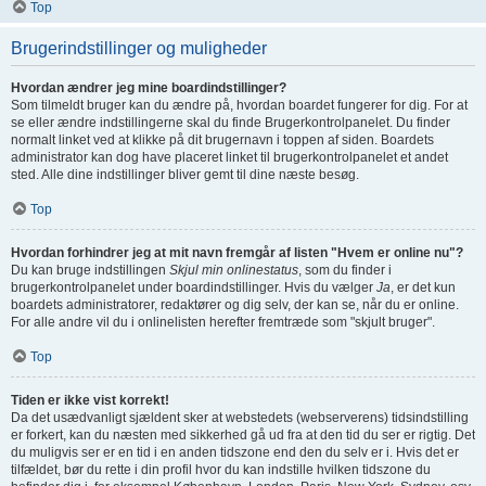
Top
Brugerindstillinger og muligheder
Hvordan ændrer jeg mine boardindstillinger?
Som tilmeldt bruger kan du ændre på, hvordan boardet fungerer for dig. For at
se eller ændre indstillingerne skal du finde Brugerkontrolpanelet. Du finder
normalt linket ved at klikke på dit brugernavn i toppen af siden. Boardets
administrator kan dog have placeret linket til brugerkontrolpanelet et andet
sted. Alle dine indstillinger bliver gemt til dine næste besøg.
Top
Hvordan forhindrer jeg at mit navn fremgår af listen "Hvem er online nu"?
Du kan bruge indstillingen
Skjul min onlinestatus
, som du finder i
brugerkontrolpanelet under boardindstillinger. Hvis du vælger
Ja
, er det kun
boardets administratorer, redaktører og dig selv, der kan se, når du er online.
For alle andre vil du i onlinelisten herefter fremtræde som "skjult bruger".
Top
Tiden er ikke vist korrekt!
Da det usædvanligt sjældent sker at webstedets (webserverens) tidsindstilling
er forkert, kan du næsten med sikkerhed gå ud fra at den tid du ser er rigtig. Det
du muligvis ser er en tid i en anden tidszone end den du selv er i. Hvis det er
tilfældet, bør du rette i din profil hvor du kan indstille hvilken tidszone du