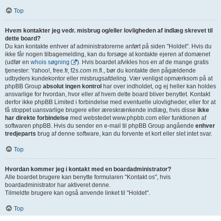
Top
Hvem kontakter jeg vedr. misbrug og/eller lovligheden af indlæg skrevet til
dette board?
Du kan kontakte enhver af administratorerne anført på siden "Holdet". Hvis du
ikke får nogen tilbagemelding, kan du forsøge at kontakte ejeren af domænet
(udfør en
whois søgning
). Hvis boardet afvikles hos en af de mange gratis
tjenester: Yahoo!, free.fr, f2s.com m.fl., bør du kontakte den pågældende
udbyders kundekontor eller misbrugsafdeling. Vær venligst opmærksom på at
phpBB Group
absolut ingen kontrol
har over indholdet, og ej heller kan holdes
ansvarlige for hvordan, hvor eller af hvem dette board bliver benyttet. Kontakt
derfor ikke phpBB Limited i forbindelse med eventuelle ulovligheder, eller for at
få stoppet uansvarlige brugere eller æreskrænkende indlæg, hvis disse
ikke
har direkte forbindelse
med webstedet www.phpbb.com eller funktionen af
softwaren phpBB. Hvis du sender en e-mail til phpBB Group angående
enhver
tredjeparts
brug af denne software, kan du forvente et kort eller slet intet svar.
Top
Hvordan kommer jeg i kontakt med en boardadministrator?
Alle boardet brugere kan benytte formularen "Kontakt os", hvis
boardadministrator har aktiveret denne.
Tilmeldte brugere kan også anvende linket til "Holdet".
Top