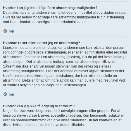
Hvorfor kan jeg ikke tilføje flere afstemningsmuligheder?
Det maksimale antal afstemningsmuligheder er indstillet af boardadministrator.
Hvis du har behov for at tilføje flere afstemningsmuligheder til din afstemning
end tilladt, kontakt da venligst en boardadministrator.
Top
Hvordan retter eller sletter jeg en afstemning?
Ligesom med andre emneindlæg, kan afstemninger kun rettes af den person
som oprindeligt oprettede afstemningen, eller af en administrator eller redaktør
af forummet. For at rette i en afstemning (teksten), klik da på det første indlæg i
afstemningen. Det er altid dette indlæg, som har afstemningen tilknyttet.
Såfremt der ikke er afgivet nogen stemmer, kan der rettes og slettes i
afstemningsmulighederne. Hvis der derimod er blevet afgivet stemmer er det
kun forummets redaktører og administratorer, der kan rette eller slette en
afstemning. Dette er for at forhindre at folk kan manipulere med resultatet ved
at ændre i betydningen halvvejs inde i afstemningen.
Top
Hvorfor kan jeg ikke få adgang til et forum?
Nogle fora kan være begrænsede til udvalgte brugere eller grupper. For at
læse og skrive i disse kræves specielle tilladelser. Kun forummets redaktører
eller en boardadministrator kan give disse tilladelser. Du bør kontakte en af
disse, hvis du mener at du bør have denne tilladelse.