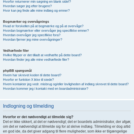
Hvorfor returnerer min søgning en blank side!?
Hvordan søger jeg efter brugere?
Hvor kan jeg finde alle mine indlæg og emner?
Bogmærker og overvågnings
Hvad er forskellen på at bogmærke og på at overvåge?
Hvordan bogmærker eller overvåger jeg specifikke emner?
Hvordan overvåger jeg specifikke fora?
Hvordan fjerner jeg mine overvågninger?
Vedhæftede filer
Hvilke filtyper er det tilladt at vedhæfte på dette board?
Hvordan finder jeg alle mine vedhæftede filer?
phpBB spørgsmål
Hvem har skrevet koden til dette board?
Hvorfor er funktion X ikke til stede?
Hvem kontakter jeg vedr. misbrug og/eller lovligheden af indlæg skrevet til dette board?
Hvordan kommer jeg i kontakt med en boardadministrator?
Indlogning og tilmelding
Hvorfor er det nødvendigt at tilmelde sig?
Det er ikke sikkert, at det er nødvendigt; det er boardets administrator, der afgør,
om det er nødvendigt at tilmelde sig for at skrive indlæg. Tilmelding er dog altid
en god ide, da det giver adgang til flere muligheder, som ikke er tilgængelige