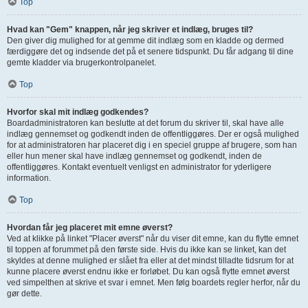
Top
Hvad kan "Gem" knappen, når jeg skriver et indlæg, bruges til?
Den giver dig mulighed for at gemme dit indlæg som en kladde og dermed
færdiggøre det og indsende det på et senere tidspunkt. Du får adgang til dine
gemte kladder via brugerkontrolpanelet.
Top
Hvorfor skal mit indlæg godkendes?
Boardadministratoren kan beslutte at det forum du skriver til, skal have alle
indlæg gennemset og godkendt inden de offentliggøres. Der er også mulighed
for at administratoren har placeret dig i en speciel gruppe af brugere, som han
eller hun mener skal have indlæg gennemset og godkendt, inden de
offentliggøres. Kontakt eventuelt venligst en administrator for yderligere
information.
Top
Hvordan får jeg placeret mit emne øverst?
Ved at klikke på linket "Placer øverst" når du viser dit emne, kan du flytte emnet
til toppen af forummet på den første side. Hvis du ikke kan se linket, kan det
skyldes at denne mulighed er slået fra eller at det mindst tilladte tidsrum for at
kunne placere øverst endnu ikke er forløbet. Du kan også flytte emnet øverst
ved simpelthen at skrive et svar i emnet. Men følg boardets regler herfor, når du
gør dette.