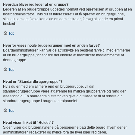
Hvordan bliver jeg leder af en gruppe?
Lederen af en brugergruppe udpeges normalt ved oprettelsen af gruppen af en
boardadministrator. Hvis du er interesseret i at få oprettet en brugergruppe,
skal du som det første kontakte en administrator; forsøg at sende en privat
besked.
Top
Hvorfor vises nogle brugergrupper med en anden farve?
Boardadministratoren kan vælge at tilknytte en bestemt farve til medlemmerne
af en brugergruppe, for at gøre det enklere at identificere medlemmerne af
denne gruppe.
Top
Hvad er "Standardbrugergruppe"?
Hvis du er medlem af mere end en brugergruppe, vil din
standardbrugergruppe være afgørende for hvilken gruppefarve og rang der
vises for dig. En boardadministrator kan give dig tilladelse til at ændre din
standardbrugergruppe i brugerkontrolpanelet.
Top
Hvad viser linket til "Holdet"?
Siden viser dig brugernavnene på personerne bag dette board, hvem der er
administratorer, redaktører og hvilke fora de hver især redigerer.