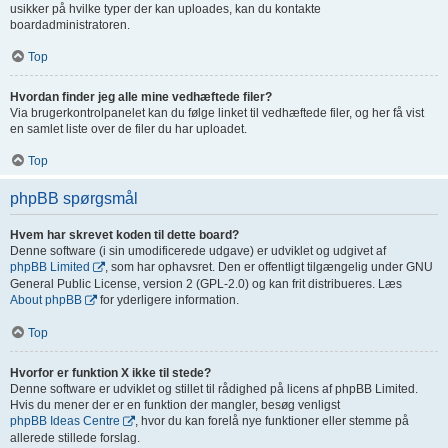
usikker på hvilke typer der kan uploades, kan du kontakte
boardadministratoren.
Top
Hvordan finder jeg alle mine vedhæftede filer?
Via brugerkontrolpanelet kan du følge linket til vedhæftede filer, og her få vist
en samlet liste over de filer du har uploadet.
Top
phpBB spørgsmål
Hvem har skrevet koden til dette board?
Denne software (i sin umodificerede udgave) er udviklet og udgivet af
phpBB Limited
, som har ophavsret. Den er offentligt tilgængelig under GNU
General Public License, version 2 (GPL-2.0) og kan frit distribueres. Læs
About phpBB
for yderligere information.
Top
Hvorfor er funktion X ikke til stede?
Denne software er udviklet og stillet til rådighed på licens af phpBB Limited.
Hvis du mener der er en funktion der mangler, besøg venligst
phpBB Ideas Centre
, hvor du kan forelå nye funktioner eller stemme på
allerede stillede forslag.