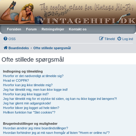
Vintagehifi.dk
Forsiden
Forum
Retningslinjer
Kontakt os
OSS
Tilmeld
Log ind
Boardindeks
Ofte stillede spørgsmål
Ofte stillede spørgsmål
Indlogning og tilmelding
Hvorfor er det nødvendigt at tilmelde sig?
Hvad er COPPA?
Hvorfor kan jeg ikke tilmelde mig?
Jeg har tilmeldt mig, men kan ikke logge ind!
Hvorfor kan jeg ikke logge ind?
Jeg har tilmeldt mig for et stykke tid siden, og kan nu ikke logge ind længere?!
Jeg har glemt min adgangskode!
Hvorfor bliver jeg logget ud hele tiden?
Hvilken funktion har "Slet cookies"?
Brugerindstillinger og muligheder
Hvordan ændrer jeg mine boardindstillinger?
Hvordan forhindrer jeg at mit navn fremgår af listen "Hvem er online nu"?