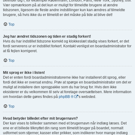
befinder dig i, for eksempel København, London, Paris, New York, Sydney, osv.
Vær opmærksom på at det kun er muligt for tilmeldte brugere at ændre
tidszonen, ligesom de fleste andre indstillinger kun kan ændres af tilmeldte
brugere, så hvis ikke du er tilmeldt er det måske på tide at blive det!
Top
Jeg har ændret tidszonen og tiden er stadig forkert!
Hvis du har indstillet tidszone korrekt og klokkeslæt stadig vises forkert, er det
fordi serverens ur er indstillet forkert. Kontakt venligst en boardadministrator for
at få fejlen korrigeret.
Top
Mit sprog er ikke i listen!
Det er enten fordi boardadministratorerne ikke har installeret dit sprog, eller
fordi det ikke er oversat endnu. Prøv at spørge en boardadministrator om det er
muligt at installere den sprogpakke som du har brug for. Hvis den ikke
eksisterer er du velkommen til selv at foretage oversættelsen. Mere information
om hvordan dette gøres findes på
phpBB ®
's websted.
Top
Hvad betyder billedet efter mit brugernavn?
Der kan vises to billeder sammen med et brugernavn når indlæg læses. Det
ene er et billede tilknyttet din rang som tilmeldt bruger på boardet, normalt
udformet som stjerner, kasser eller prikker, som indikerer hvor mange indlæg