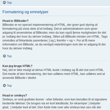
Top
Formatering og emnetyper
Hvad er BBkoder?
BBkoder er en speciel implementering af HTML, der giver god styring af
formatering på visse dele af et indlæg. Det er administratoren som giver
adgang til anvendelse af BBkoder, men du kan også fjerne muligheden for det
pr. indlæg der hvor du skriver indlæg. Stilen på BBkode minder om HTML. Tags
omsluttes af firkantede parenteser, [ og ], fremfor < og >. For at få mere
information om BBkode, se da venligst vejledningen som der er adgang til der
hvor du skriver indlæg.
Top
Kan jeg bruge HTML?
Nej, det er ikke muligt at skrive HTML-kode i indlæg og få det vist som HTML.
Det meste af den formatering, der kan udføres med HTML, kan udføres ved at
anvende BBkode i stedet.
Top
Hvad er smileys?
Smileys, er små grafiske ikoner - eller billeder, som kan benyttes til at signalere
bestemte følelser. De bruges via en kort tekstkode, for eksempel :) betyder
glad, :( betyder ked af det. Den fulde liste over alle smileys kan ses når der