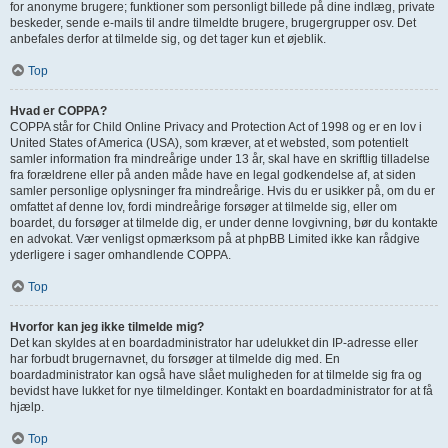
for anonyme brugere; funktioner som personligt billede på dine indlæg, private
beskeder, sende e-mails til andre tilmeldte brugere, brugergrupper osv. Det
anbefales derfor at tilmelde sig, og det tager kun et øjeblik.
Top
Hvad er COPPA?
COPPA står for Child Online Privacy and Protection Act of 1998 og er en lov i
United States of America (USA), som kræver, at et websted, som potentielt
samler information fra mindreårige under 13 år, skal have en skriftlig tilladelse
fra forældrene eller på anden måde have en legal godkendelse af, at siden
samler personlige oplysninger fra mindreårige. Hvis du er usikker på, om du er
omfattet af denne lov, fordi mindreårige forsøger at tilmelde sig, eller om
boardet, du forsøger at tilmelde dig, er under denne lovgivning, bør du kontakte
en advokat. Vær venligst opmærksom på at phpBB Limited ikke kan rådgive
yderligere i sager omhandlende COPPA.
Top
Hvorfor kan jeg ikke tilmelde mig?
Det kan skyldes at en boardadministrator har udelukket din IP-adresse eller
har forbudt brugernavnet, du forsøger at tilmelde dig med. En
boardadministrator kan også have slået muligheden for at tilmelde sig fra og
bevidst have lukket for nye tilmeldinger. Kontakt en boardadministrator for at få
hjælp.
Top