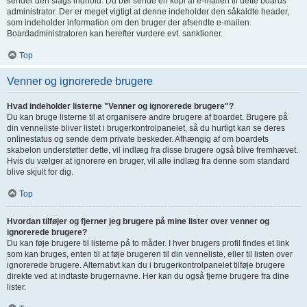
sender den slags indhold. Du bør sende en kopi af e-mailen til dette boards
administrator. Der er meget vigtigt at denne indeholder den såkaldte header,
som indeholder information om den bruger der afsendte e-mailen.
Boardadministratoren kan herefter vurdere evt. sanktioner.
Top
Venner og ignorerede brugere
Hvad indeholder listerne "Venner og ignorerede brugere"?
Du kan bruge listerne til at organisere andre brugere af boardet. Brugere på
din venneliste bliver listet i brugerkontrolpanelet, så du hurtigt kan se deres
onlinestatus og sende dem private beskeder. Afhængig af om boardets
skabelon understøtter dette, vil indlæg fra disse brugere også blive fremhævet.
Hvis du vælger at ignorere en bruger, vil alle indlæg fra denne som standard
blive skjult for dig.
Top
Hvordan tilføjer og fjerner jeg brugere på mine lister over venner og
ignorerede brugere?
Du kan føje brugere til listerne på to måder. I hver brugers profil findes et link
som kan bruges, enten til at føje brugeren til din venneliste, eller til listen over
ignorerede brugere. Alternativt kan du i brugerkontrolpanelet tilføje brugere
direkte ved at indtaste brugernavne. Her kan du også fjerne brugere fra dine
lister.