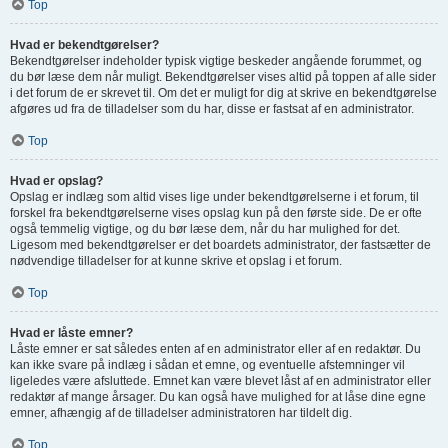
Top
Hvad er bekendtgørelser?
Bekendtgørelser indeholder typisk vigtige beskeder angående forummet, og
du bør læse dem når muligt. Bekendtgørelser vises altid på toppen af alle sider
i det forum de er skrevet til. Om det er muligt for dig at skrive en bekendtgørelse
afgøres ud fra de tilladelser som du har, disse er fastsat af en administrator.
Top
Hvad er opslag?
Opslag er indlæg som altid vises lige under bekendtgørelserne i et forum, til
forskel fra bekendtgørelserne vises opslag kun på den første side. De er ofte
også temmelig vigtige, og du bør læse dem, når du har mulighed for det.
Ligesom med bekendtgørelser er det boardets administrator, der fastsætter de
nødvendige tilladelser for at kunne skrive et opslag i et forum.
Top
Hvad er låste emner?
Låste emner er sat således enten af en administrator eller af en redaktør. Du
kan ikke svare på indlæg i sådan et emne, og eventuelle afstemninger vil
ligeledes være afsluttede. Emnet kan være blevet låst af en administrator eller
redaktør af mange årsager. Du kan også have mulighed for at låse dine egne
emner, afhængig af de tilladelser administratoren har tildelt dig.
Top