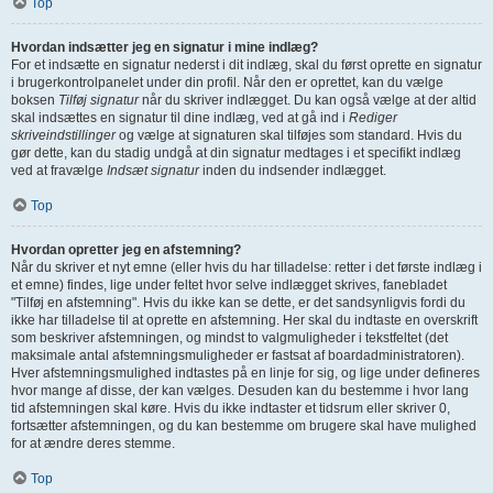
Top
Hvordan indsætter jeg en signatur i mine indlæg?
For et indsætte en signatur nederst i dit indlæg, skal du først oprette en signatur
i brugerkontrolpanelet under din profil. Når den er oprettet, kan du vælge
boksen
Tilføj signatur
når du skriver indlægget. Du kan også vælge at der altid
skal indsættes en signatur til dine indlæg, ved at gå ind i
Rediger
skriveindstillinger
og vælge at signaturen skal tilføjes som standard. Hvis du
gør dette, kan du stadig undgå at din signatur medtages i et specifikt indlæg
ved at fravælge
Indsæt signatur
inden du indsender indlægget.
Top
Hvordan opretter jeg en afstemning?
Når du skriver et nyt emne (eller hvis du har tilladelse: retter i det første indlæg i
et emne) findes, lige under feltet hvor selve indlægget skrives, fanebladet
"Tilføj en afstemning". Hvis du ikke kan se dette, er det sandsynligvis fordi du
ikke har tilladelse til at oprette en afstemning. Her skal du indtaste en overskrift
som beskriver afstemningen, og mindst to valgmuligheder i tekstfeltet (det
maksimale antal afstemningsmuligheder er fastsat af boardadministratoren).
Hver afstemningsmulighed indtastes på en linje for sig, og lige under defineres
hvor mange af disse, der kan vælges. Desuden kan du bestemme i hvor lang
tid afstemningen skal køre. Hvis du ikke indtaster et tidsrum eller skriver 0,
fortsætter afstemningen, og du kan bestemme om brugere skal have mulighed
for at ændre deres stemme.
Top