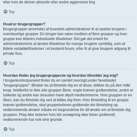
eller hvis de skriver absurde eller andre aggressive ting.
Top
Hvad er brugergrupper?
Brugergrupper anvendes af boardets administratorer til at opdele brugere i
overskuelige grupper. En bruger kan være medlem af flere grupper og hver
gruppe kan tildeles individuelle tilladelser. Det gør det enkelt for
administratorerne at ændre tilladelser for mange brugere samtidig, som at
tildele redaktørtilladelser i et bestemt forum, eller til at give brugere adgang til
private fora.
Top
Hvordan finder jeg brugergrupperne og hvordan tilmelder jeg mig?
I brugerkontrolpanelet finder du en samlet oversigt under fanebladet
"brugergrupper". Ønsker du at tilmelde dig en af disse, klikker du på den rette
knap. Imidlertid er ikke alle grupper åbne, nogle kræver godkendelse, andre er
lukkede og andre kan desuden have skjult medlemmerne. Hvis gruppen er en
åben, kan du tilmelde dig ved at klikke dig frem. Hvis tilmelding til en gruppe
kræver godkendelse, skal gruppelederen godkende din tilmelding og
vedkommende ønsker måske en begrundelse for dit ønske om at tilmelde dig
gruppen. Plag ikke lederen hvis din ansøgning ikke bliver godkendt,
vedkommende har nok sine grunde.
Top