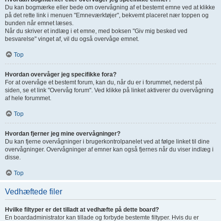
Du kan bogmærke eller bede om overvågning af et bestemt emne ved at klikke
på det rette link i menuen "Emneværktøjer", bekvemt placeret nær toppen og
bunden når emnet læses.
Når du skriver et indlæg i et emne, med boksen "Giv mig besked ved
besvarelse" vinget af, vil du også overvåge emnet.
Top
Hvordan overvåger jeg specifikke fora?
For at overvåge et bestemt forum, kan du, når du er i forummet, nederst på
siden, se et link "Overvåg forum". Ved klikke på linket aktiverer du overvågning
af hele forummet.
Top
Hvordan fjerner jeg mine overvågninger?
Du kan fjerne overvågninger i brugerkontrolpanelet ved at følge linket til dine
overvågninger. Overvågninger af emner kan også fjernes når du viser indlæg i
disse.
Top
Vedhæftede filer
Hvilke filtyper er det tilladt at vedhæfte på dette board?
En boardadministrator kan tillade og forbyde bestemte filtyper. Hvis du er