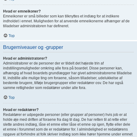
Hvad er emneikoner?
Emneikoner er små billeder som kan tilknyttes et indlæg for at indikere
indholdet i emnet. Muligheden for at anvende emneikonerne afhænger af de
tilladelser administratoren har defineret.
Top
Brugerniveauer og -grupper
Hvad er administratorer?
Administratorer er de personer der er tildelt det højeste trin af
indstillingsmuligheder omkring alle fora på boardet. Disse personer kan,
afhængig af hvad boardets grundlægger har givet administratorerne tilladelse
til, indstille alle mulige ting om foraene, såsom tilladelser, udelukkelse af
bestemte brugere, tilføje brugergrupper eller redaktører osv. De har også
samme rettigheder som redaktører under alle fora.
Top
Hvad er redaktører?
Redaktører er udpegede personer (eller grupper af personer) hvis job er at
holde øje med driften af foraene fra dag til dag. De har retten til at rette eller
slette andres indlæg, låse et emne eller låse et emne op igen, flytte eller dele
et emne i forummet som de er redaktører for. I almindelighed er redaktørens
opgave at forhindre at folk skriver indlæg som ikke hører hjemme under emnet