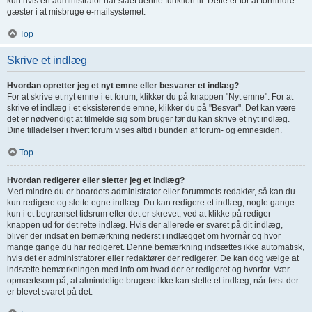
kun hvis en administrator har slået denne funktion til. Dette er for at forhindre
gæster i at misbruge e-mailsystemet.
Top
Skrive et indlæg
Hvordan opretter jeg et nyt emne eller besvarer et indlæg?
For at skrive et nyt emne i et forum, klikker du på knappen "Nyt emne". For at
skrive et indlæg i et eksisterende emne, klikker du på "Besvar". Det kan være
det er nødvendigt at tilmelde sig som bruger før du kan skrive et nyt indlæg.
Dine tilladelser i hvert forum vises altid i bunden af forum- og emnesiden.
Top
Hvordan redigerer eller sletter jeg et indlæg?
Med mindre du er boardets administrator eller forummets redaktør, så kan du
kun redigere og slette egne indlæg. Du kan redigere et indlæg, nogle gange
kun i et begrænset tidsrum efter det er skrevet, ved at klikke på rediger-
knappen ud for det rette indlæg. Hvis der allerede er svaret på dit indlæg,
bliver der indsat en bemærkning nederst i indlægget om hvornår og hvor
mange gange du har redigeret. Denne bemærkning indsættes ikke automatisk,
hvis det er administratorer eller redaktører der redigerer. De kan dog vælge at
indsætte bemærkningen med info om hvad der er redigeret og hvorfor. Vær
opmærksom på, at almindelige brugere ikke kan slette et indlæg, når først der
er blevet svaret på det.