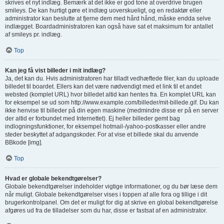
skrives et nyt indlæg. Bemærk at det ikke er god tone at overdrive brugen
smileys. De kan hurtigt gøre et indlæg uoverskueligt, og en redaktør eller
administrator kan beslutte at fjerne dem med hård hånd, måske endda selve
indlægget. Boardadministratoren kan også have sat et maksimum for antallet
af smileys pr. indlæg.
Top
Kan jeg få vist billeder i mit indlæg?
Ja, det kan du. Hvis administratoren har tilladt vedhæftede filer, kan du uploade
billedet til boardet. Ellers kan det være nødvendigt med et link til et andet
websted (komplet URL) hvor billedet altid kan hentes fra. En komplet URL kan
for eksempel se ud som http://www.example.com/billeder/mit-billede.gif. Du kan
ikke henvise til billeder på din egen maskine (medmindre disse er på en server
der altid er forbundet med Internettet). Ej heller billeder gemt bag
indlogningsfunktioner, for eksempel hotmail-/yahoo-postkasser eller andre
steder beskyttet af adgangskoder. For at vise et billede skal du anvende
BBkode [img].
Top
Hvad er globale bekendtgørelser?
Globale bekendtgørelser indeholder vigtige informationer, og du bør læse dem
når muligt. Globale bekendtgørelser vises i toppen af alle fora og tillige i dit
brugerkontrolpanel. Om det er muligt for dig at skrive en global bekendtgørelse
afgøres ud fra de tilladelser som du har, disse er fastsat af en administrator.