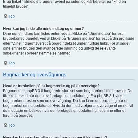
Brug linket "Tilmeldte brugere" øverst på siden og klik herefter på "Find en
tilmeldt bruger".
Top
Hvor kan jeg finde alle mine indlæg og emner?
Dine egne indlæg kan listes enten ved at klikke på "Dine indlæg" forrest i
brugerkontrolpanelet, ved at klikke på "Brugers indlæg" forrest på din profilside
eller "Dine indlæg" øverst på boardindekset under hurtige links. For at søge i
dine emner bruges den avancerede søgning og udfyld de relevante
søgekriterier i overenstemmelse hermed.
Top
Bogmærker og overvågnings
Hvad er forskellen på at bogmærke og på at overvåge?
Bogmærker i phpBB 3.0 fungerede stort set som bogmærker i din browser. Du
fik ikke besked når der blev foretaget en opdatering. Fra phpBB 3.1 virker
bogmærker næsten som en overvågning. Du kan få en underretning når et
bogmærket emne opdateres. Hvis du derimod vælger at overvåge et emne, vil
du modtage en besked hvis der foretages en opdatering i et emne eller et
forum på boardet.
Top
Hvordan bogmærker eller overvåger jeg specifikke emner?