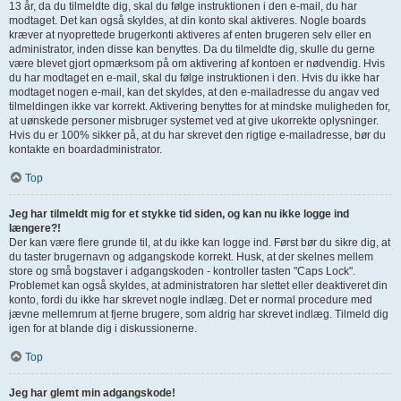
13 år, da du tilmeldte dig, skal du følge instruktionen i den e-mail, du har
modtaget. Det kan også skyldes, at din konto skal aktiveres. Nogle boards
kræver at nyoprettede brugerkonti aktiveres af enten brugeren selv eller en
administrator, inden disse kan benyttes. Da du tilmeldte dig, skulle du gerne
være blevet gjort opmærksom på om aktivering af kontoen er nødvendig. Hvis
du har modtaget en e-mail, skal du følge instruktionen i den. Hvis du ikke har
modtaget nogen e-mail, kan det skyldes, at den e-mailadresse du angav ved
tilmeldingen ikke var korrekt. Aktivering benyttes for at mindske muligheden for,
at uønskede personer misbruger systemet ved at give ukorrekte oplysninger.
Hvis du er 100% sikker på, at du har skrevet den rigtige e-mailadresse, bør du
kontakte en boardadministrator.
Top
Jeg har tilmeldt mig for et stykke tid siden, og kan nu ikke logge ind
længere?!
Der kan være flere grunde til, at du ikke kan logge ind. Først bør du sikre dig, at
du taster brugernavn og adgangskode korrekt. Husk, at der skelnes mellem
store og små bogstaver i adgangskoden - kontroller tasten "Caps Lock".
Problemet kan også skyldes, at administratoren har slettet eller deaktiveret din
konto, fordi du ikke har skrevet nogle indlæg. Det er normal procedure med
jævne mellemrum at fjerne brugere, som aldrig har skrevet indlæg. Tilmeld dig
igen for at blande dig i diskussionerne.
Top
Jeg har glemt min adgangskode!