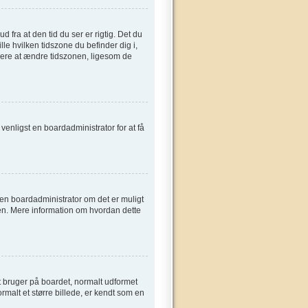
fra at den tid du ser er rigtig. Det du
ille hvilken tidszone du befinder dig i,
gere at ændre tidszonen, ligesom de
t venligst en boardadministrator for at få
e en boardadministrator om det er muligt
sen. Mere information om hvordan dette
t bruger på boardet, normalt udformet
rmalt et større billede, er kendt som en