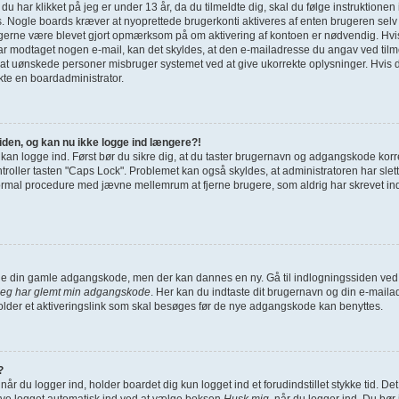
g du har klikket på jeg er under 13 år, da du tilmeldte dig, skal du følge instruktione
s. Nogle boards kræver at nyoprettede brugerkonti aktiveres af enten brugeren selv 
u gerne være blevet gjort opmærksom på om aktivering af kontoen er nødvendig. Hvi
har modtaget nogen e-mail, kan det skyldes, at den e-mailadresse du angav ved tilme
 at uønskede personer misbruger systemet ved at give ukorrekte oplysninger. Hvis d
kte en boardadministrator.
siden, og kan nu ikke logge ind længere?!
e kan logge ind. Først bør du sikre dig, at du taster brugernavn og adgangskode korr
ller tasten "Caps Lock". Problemet kan også skyldes, at administratoren har slettet
ormal procedure med jævne mellemrum at fjerne brugere, som aldrig har skrevet indl
finde din gamle adgangskode, men der kan dannes en ny. Gå til indlogningssiden ved 
Jeg har glemt min adgangskode
. Her kan du indtaste dit brugernavn og din e-maila
der et aktiveringslink som skal besøges før de nye adgangskode kan benyttes.
?
når du logger ind, holder boardet dig kun logget ind et forudindstillet stykke tid. De
ive logget automatisk ind ved at vælge boksen
Husk mig
, når du logger ind. Du bør