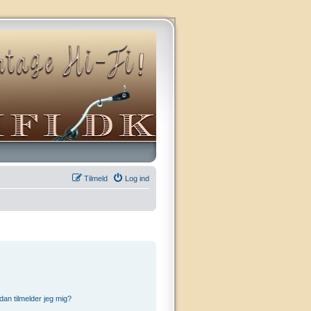
Tilmeld
Log ind
an tilmelder jeg mig?