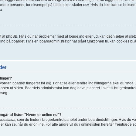
ndre personer, for eksempel på biblioteker, skoler osv. Hvis du ikke kan se boksen 
a.
net af phpBB. Hvis du har problemer med at logge ind eller ud, kan det hjælpe at sl
t ind på boardet. Hvis en boardadministrator har slået funktionen til, kan cookies bl.a.
der
linger?
ordan boardet fungerer for dig. For at se eller ændre indstillingerne skal du finde 
toppen af siden. Boardets administrator kan dog have placeret linket til brugerkontro
besøg.
emgår af listen "Hvem er online nu"?
linestatus
, som du finder i brugerkontrolpanelet under boardindstillinger. Hvis du 
der kan se, når du er online. For alle andre vil du i onlinelisten herefter fremtræde s