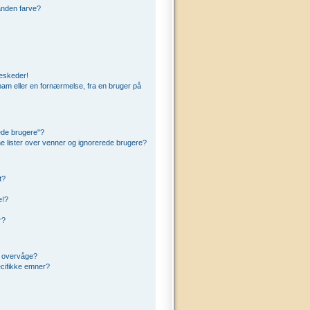
anden farve?
beskeder!
am eller en fornærmelse, fra en bruger på
ede brugere"?
ine lister over venner og ignorerede brugere?
t?
e!?
r?
t overvåge?
cifikke emner?