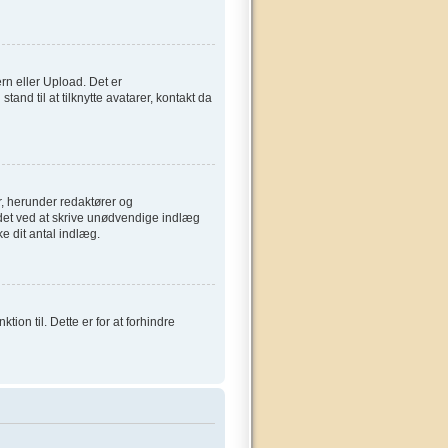
ern eller Upload. Det er
and til at tilknytte avatarer, kontakt da
, herunder redaktører og
ardet ved at skrive unødvendige indlæg
ke dit antal indlæg.
on til. Dette er for at forhindre