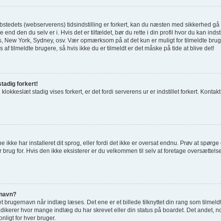
tedets (webserverens) tidsindstilling er forkert, kan du næsten med sikkerhed gå ud 
 end den du selv er i. Hvis det er tilfældet, bør du rette i din profil hvor du kan indst
 New York, Sydney, osv. Vær opmærksom på at det kun er muligt for tilmeldte bru
 af tilmeldte brugere, så hvis ikke du er tilmeldt er det måske på tide at blive det!
tadig forkert!
 klokkeslæt stadig vises forkert, er det fordi serverens ur er indstillet forkert. Kontak
e ikke har installeret dit sprog, eller fordi det ikke er oversat endnu. Prøv at spørg
 brug for. Hvis den ikke eksisterer er du velkommen til selv at foretage oversættel
rnavn?
 brugernavn når indlæg læses. Det ene er et billede tilknyttet din rang som tilmeld
indikerer hvor mange indlæg du har skrevet eller din status på boardet. Det andet, no
nligt for hver bruger.