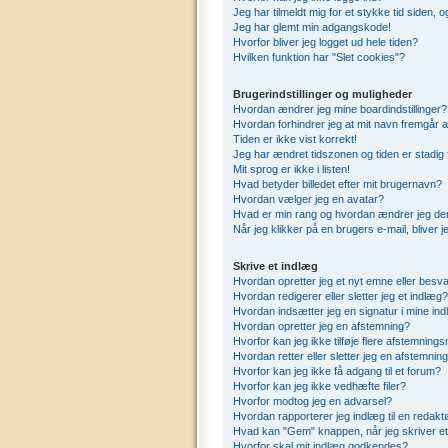
Jeg har tilmeldt mig for et stykke tid siden,
Jeg har glemt min adgangskode!
Hvorfor bliver jeg logget ud hele tiden?
Hvilken funktion har "Slet cookies"?
Brugerindstillinger og muligheder
Hvordan ændrer jeg mine boardindstillinger?
Hvordan forhindrer jeg at mit navn fremgår a
Tiden er ikke vist korrekt!
Jeg har ændret tidszonen og tiden er stadig 
Mit sprog er ikke i listen!
Hvad betyder billedet efter mit brugernavn?
Hvordan vælger jeg en avatar?
Hvad er min rang og hvordan ændrer jeg de
Når jeg klikker på en brugers e-mail, bliver 
Skrive et indlæg
Hvordan opretter jeg et nyt emne eller besva
Hvordan redigerer eller sletter jeg et indlæg?
Hvordan indsætter jeg en signatur i mine in
Hvordan opretter jeg en afstemning?
Hvorfor kan jeg ikke tilføje flere afstemning
Hvordan retter eller sletter jeg en afstemnin
Hvorfor kan jeg ikke få adgang til et forum?
Hvorfor kan jeg ikke vedhæfte filer?
Hvorfor modtog jeg en advarsel?
Hvordan rapporterer jeg indlæg til en redakt
Hvad kan "Gem" knappen, når jeg skriver et 
Hvorfor skal mit indlæg godkendes?