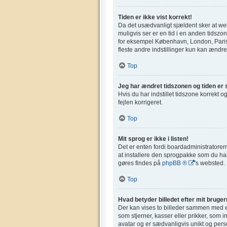
Tiden er ikke vist korrekt!
Da det usædvanligt sjældent sker at webs
muligvis ser er en tid i en anden tidszone
for eksempel København, London, Paris,
fleste andre indstillinger kun kan ændres
Top
Jeg har ændret tidszonen og tiden er s
Hvis du har indstillet tidszone korrekt og
fejlen korrigeret.
Top
Mit sprog er ikke i listen!
Det er enten fordi boardadministratorern
at installere den sprogpakke som du har
gøres findes på
phpBB ®
's websted.
Top
Hvad betyder billedet efter mit bruge
Der kan vises to billeder sammen med et
som stjerner, kasser eller prikker, som 
avatar og er sædvanligvis unikt og perso