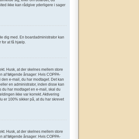
ted ikke kan rådgive yderligere i sager
elde dig med. En boardadministrator kan
for at få hjælp.
ekt. Husk, at der skelnes mellem store
en af følgende årsager: Hvis COPPA-
n i den e-mail, du har modtaget. Det kan
eller en administrator, inden disse kan
s du har modtaget en e-mail, skal du
ldingen ikke var korrekt. Aktivering
u er 100% sikker på, at du har skrevet
ekt. Husk, at der skelnes mellem store
en af følgende årsager: Hvis COPPA-