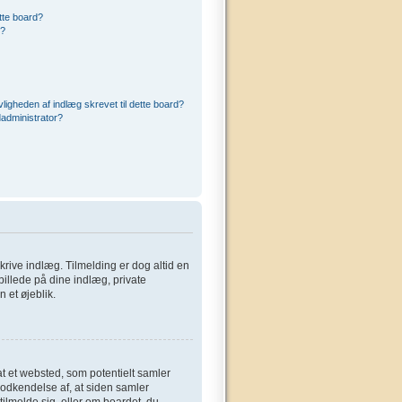
ette board?
r?
ligheden af indlæg skrevet til dette board?
administrator?
 skrive indlæg. Tilmelding er dog altid en
billede på dine indlæg, private
 et øjeblik.
at et websted, som potentielt samler
 godkendelse af, at siden samler
tilmelde sig, eller om boardet, du