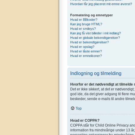
Hvordan får jeg placeret mit emne øverst?
Formatering og emnetyper
Hvad er BBkoder?
Kan jeg bruge HTML?
Hvad er smileys?
Kan jeg få vist billeder i mit indlæg?
Hvad er globale bekendtgørelser?
Hvad er bekendtgørelser?
Hvad er opslag?
Hvad er låste emner?
Hvad er emneikoner?
Indlogning og tilmelding
Hvorfor er det nødvendigt at tilmelde 
Det er ikke sikkert, at det er nødvendigt
god ide, da det giver adgang til flere m
beskeder, sende e-mails til andre tilmel
Top
Hvad er COPPA?
COPPA står for Child Online Privacy and
information fra mindreårige under 13 år,
personlige oplysninger fra mindreårige. 