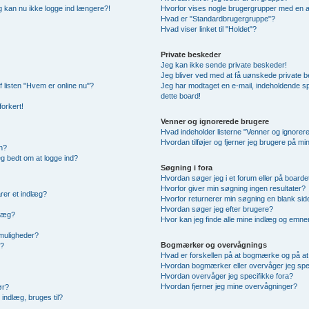
 og kan nu ikke logge ind længere?!
Hvorfor vises nogle brugergrupper med en 
Hvad er "Standardbrugergruppe"?
Hvad viser linket til "Holdet"?
Private beskeder
Jeg kan ikke sende private beskeder!
Jeg bliver ved med at få uønskede private 
f listen "Hvem er online nu"?
Jeg har modtaget en e-mail, indeholdende sp
dette board!
forkert!
Venner og ignorerede brugere
Hvad indeholder listerne "Venner og ignorer
Hvordan tilføjer og fjerner jeg brugere på m
n?
jeg bedt om at logge ind?
Søgning i fora
Hvordan søger jeg i et forum eller på boarde
Hvorfor giver min søgning ingen resultater?
rer et indlæg?
Hvorfor returnerer min søgning en blank sid
Hvordan søger jeg efter brugere?
dlæg?
Hvor kan jeg finde alle mine indlæg og emne
smuligheder?
Bogmærker og overvågnings
g?
Hvad er forskellen på at bogmærke og på a
Hvordan bogmærker eller overvåger jeg spe
Hvordan overvåger jeg specifikke fora?
Hvordan fjerner jeg mine overvågninger?
ør?
indlæg, bruges til?