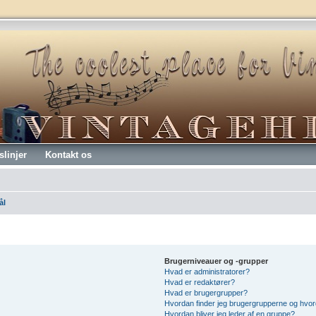
slinjer
Kontakt os
ål
Brugerniveauer og -grupper
Hvad er administratorer?
Hvad er redaktører?
Hvad er brugergrupper?
Hvordan finder jeg brugergrupperne og hvord
Hvordan bliver jeg leder af en gruppe?