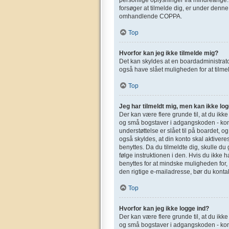
forsøger at tilmelde dig, er under denn
omhandlende COPPA.
Top
Hvorfor kan jeg ikke tilmelde mig?
Det kan skyldes at en boardadministrato
også have slået muligheden for at tilmel
Top
Jeg har tilmeldt mig, men kan ikke log
Der kan være flere grunde til, at du ikk
og små bogstaver i adgangskoden - kont
understøttelse er slået til på boardet, o
også skyldes, at din konto skal aktivere
benyttes. Da du tilmeldte dig, skulle d
følge instruktionen i den. Hvis du ikke 
benyttes for at mindske muligheden for,
den rigtige e-mailadresse, bør du konta
Top
Hvorfor kan jeg ikke logge ind?
Der kan være flere grunde til, at du ikk
og små bogstaver i adgangskoden - kont