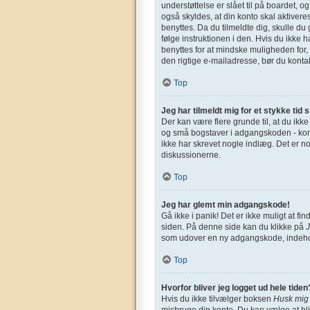
understøttelse er slået til på boardet, o
også skyldes, at din konto skal aktivere
benyttes. Da du tilmeldte dig, skulle d
følge instruktionen i den. Hvis du ikke 
benyttes for at mindske muligheden for,
den rigtige e-mailadresse, bør du konta
Top
Jeg har tilmeldt mig for et stykke tid 
Der kan være flere grunde til, at du ikk
og små bogstaver i adgangskoden - kontro
ikke har skrevet nogle indlæg. Det er n
diskussionerne.
Top
Jeg har glemt min adgangskode!
Gå ikke i panik! Det er ikke muligt at 
siden. På denne side kan du klikke på
som udover en ny adgangskode, indehol
Top
Hvorfor bliver jeg logget ud hele tiden
Hvis du ikke tilvælger boksen
Husk mig
misbruge din konto. Du kan vælge at bl