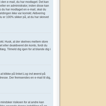
n i den e-mail, du har modtaget. Det kan
eller en administrator, inden disse kan
s du har modtaget en e-mail, skal du
ldingen ikke var korrekt. Aktivering
u er 100% sikker på, at du har skrevet
ekt. Husk, at der skelnes mellem store
 eller deaktiveret din konto, fordi du
æg. Tilmeld dig igen for at blande dig i
at klikke på linket
Log ind
øverst på
dresse. Der fremsendes en e-mail til dig,
t mindsker risikoen for at andre kan
 ikke anvende denne indstilling på en