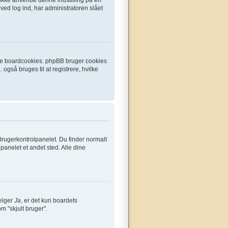
ved log ind, har administratoren slået
ette boardcookies. phpBB bruger cookies
 også bruges til at registrere, hvilke
Brugerkontrolpanelet. Du finder normalt
lpanelet et andet sted. Alle dine
vælger
Ja
, er det kun boardets
om "skjult bruger".