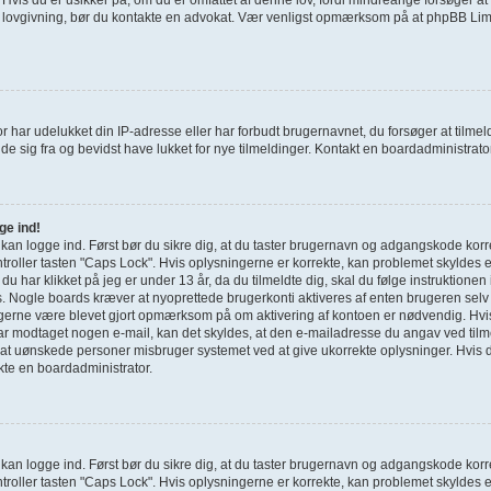
e lovgivning, bør du kontakte en advokat. Vær venligst opmærksom på at phpBB Limi
r har udelukket din IP-adresse eller har forbudt brugernavnet, du forsøger at tilm
de sig fra og bevidst have lukket for nye tilmeldinger. Kontakt en boardadministrator 
ge ind!
e kan logge ind. Først bør du sikre dig, at du taster brugernavn og adgangskode korr
roller tasten "Caps Lock". Hvis oplysningerne er korrekte, kan problemet skyldes 
g du har klikket på jeg er under 13 år, da du tilmeldte dig, skal du følge instruktione
s. Nogle boards kræver at nyoprettede brugerkonti aktiveres af enten brugeren selv 
u gerne være blevet gjort opmærksom på om aktivering af kontoen er nødvendig. Hvi
har modtaget nogen e-mail, kan det skyldes, at den e-mailadresse du angav ved tilme
 at uønskede personer misbruger systemet ved at give ukorrekte oplysninger. Hvis d
kte en boardadministrator.
e kan logge ind. Først bør du sikre dig, at du taster brugernavn og adgangskode korr
roller tasten "Caps Lock". Hvis oplysningerne er korrekte, kan problemet skyldes 