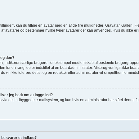
tillinger", kan du tilføje en avatar med en af de fire muligheder: Gravatar, Galleri, Fj
af avatarer og bestemmer hvilke typer avatarer der kan anvendes. Hvis du ikke er i st
jeg den?
vn, indikerer særlige brugere, for eksempel medlemskab af bestemte brugergrupper
en for en rang, de er indstillet af en boardadministrator. Misbrug venligst ikke bo
ards vil ikke tolerere dette, og en redaktør eller administrator vil simpelthen forminds
liver jeg bedt om at logge ind?
via det indbyggede e-mailsystem, og kun hvis en administrator har slået denne funkti
r besvarer et indlæg?