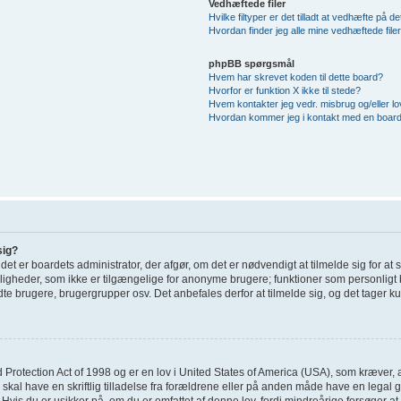
Vedhæftede filer
Hvilke filtyper er det tilladt at vedhæfte på d
Hvordan finder jeg alle mine vedhæftede file
phpBB spørgsmål
Hvem har skrevet koden til dette board?
Hvorfor er funktion X ikke til stede?
Hvem kontakter jeg vedr. misbrug og/eller lov
Hvordan kommer jeg i kontakt med en board
sig?
; det er boardets administrator, der afgør, om det er nødvendigt at tilmelde sig for at
uligheder, som ikke er tilgængelige for anonyme brugere; funktioner som personligt 
dte brugere, brugergrupper osv. Det anbefales derfor at tilmelde sig, og det tager kun
 Protection Act of 1998 og er en lov i United States of America (USA), som kræver, 
 skal have en skriftlig tilladelse fra forældrene eller på anden måde have en legal
Hvis du er usikker på, om du er omfattet af denne lov, fordi mindreårige forsøger at 