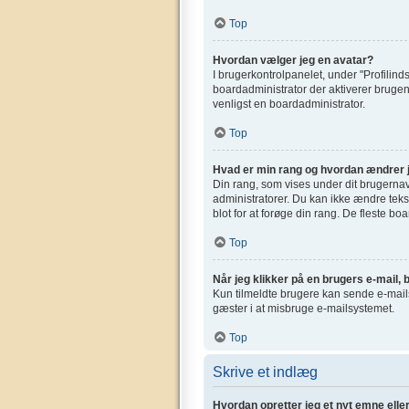
Top
Hvordan vælger jeg en avatar?
I brugerkontrolpanelet, under "Profilinds
boardadministrator der aktiverer brugen 
venligst en boardadministrator.
Top
Hvad er min rang og hvordan ændrer 
Din rang, som vises under dit brugerna
administratorer. Du kan ikke ændre tekst
blot for at forøge din rang. De fleste bo
Top
Når jeg klikker på en brugers e-mail, b
Kun tilmeldte brugere kan sende e-mails 
gæster i at misbruge e-mailsystemet.
Top
Skrive et indlæg
Hvordan opretter jeg et nyt emne elle