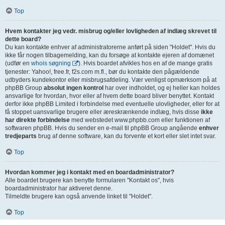
Top
Hvem kontakter jeg vedr. misbrug og/eller lovligheden af indlæg skrevet til
dette board?
Du kan kontakte enhver af administratorerne anført på siden "Holdet". Hvis du
ikke får nogen tilbagemelding, kan du forsøge at kontakte ejeren af domænet
(udfør en
whois søgning
). Hvis boardet afvikles hos en af de mange gratis
tjenester: Yahoo!, free.fr, f2s.com m.fl., bør du kontakte den pågældende
udbyders kundekontor eller misbrugsafdeling. Vær venligst opmærksom på at
phpBB Group
absolut ingen kontrol
har over indholdet, og ej heller kan holdes
ansvarlige for hvordan, hvor eller af hvem dette board bliver benyttet. Kontakt
derfor ikke phpBB Limited i forbindelse med eventuelle ulovligheder, eller for at
få stoppet uansvarlige brugere eller æreskrænkende indlæg, hvis disse
ikke
har direkte forbindelse
med webstedet www.phpbb.com eller funktionen af
softwaren phpBB. Hvis du sender en e-mail til phpBB Group angående
enhver
tredjeparts
brug af denne software, kan du forvente et kort eller slet intet svar.
Top
Hvordan kommer jeg i kontakt med en boardadministrator?
Alle boardet brugere kan benytte formularen "Kontakt os", hvis
boardadministrator har aktiveret denne.
Tilmeldte brugere kan også anvende linket til "Holdet".
Top