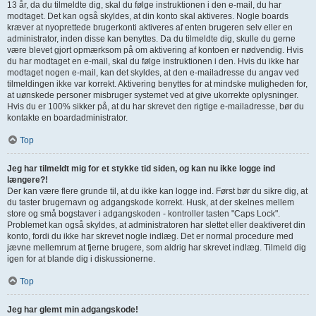
13 år, da du tilmeldte dig, skal du følge instruktionen i den e-mail, du har
modtaget. Det kan også skyldes, at din konto skal aktiveres. Nogle boards
kræver at nyoprettede brugerkonti aktiveres af enten brugeren selv eller en
administrator, inden disse kan benyttes. Da du tilmeldte dig, skulle du gerne
være blevet gjort opmærksom på om aktivering af kontoen er nødvendig. Hvis
du har modtaget en e-mail, skal du følge instruktionen i den. Hvis du ikke har
modtaget nogen e-mail, kan det skyldes, at den e-mailadresse du angav ved
tilmeldingen ikke var korrekt. Aktivering benyttes for at mindske muligheden for,
at uønskede personer misbruger systemet ved at give ukorrekte oplysninger.
Hvis du er 100% sikker på, at du har skrevet den rigtige e-mailadresse, bør du
kontakte en boardadministrator.
Top
Jeg har tilmeldt mig for et stykke tid siden, og kan nu ikke logge ind
længere?!
Der kan være flere grunde til, at du ikke kan logge ind. Først bør du sikre dig, at
du taster brugernavn og adgangskode korrekt. Husk, at der skelnes mellem
store og små bogstaver i adgangskoden - kontroller tasten "Caps Lock".
Problemet kan også skyldes, at administratoren har slettet eller deaktiveret din
konto, fordi du ikke har skrevet nogle indlæg. Det er normal procedure med
jævne mellemrum at fjerne brugere, som aldrig har skrevet indlæg. Tilmeld dig
igen for at blande dig i diskussionerne.
Top
Jeg har glemt min adgangskode!