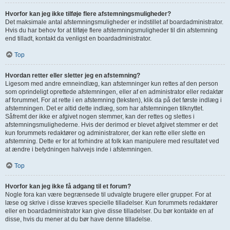
Hvorfor kan jeg ikke tilføje flere afstemningsmuligheder?
Det maksimale antal afstemningsmuligheder er indstillet af boardadministrator.
Hvis du har behov for at tilføje flere afstemningsmuligheder til din afstemning
end tilladt, kontakt da venligst en boardadministrator.
Top
Hvordan retter eller sletter jeg en afstemning?
Ligesom med andre emneindlæg, kan afstemninger kun rettes af den person
som oprindeligt oprettede afstemningen, eller af en administrator eller redaktør
af forummet. For at rette i en afstemning (teksten), klik da på det første indlæg i
afstemningen. Det er altid dette indlæg, som har afstemningen tilknyttet.
Såfremt der ikke er afgivet nogen stemmer, kan der rettes og slettes i
afstemningsmulighederne. Hvis der derimod er blevet afgivet stemmer er det
kun forummets redaktører og administratorer, der kan rette eller slette en
afstemning. Dette er for at forhindre at folk kan manipulere med resultatet ved
at ændre i betydningen halvvejs inde i afstemningen.
Top
Hvorfor kan jeg ikke få adgang til et forum?
Nogle fora kan være begrænsede til udvalgte brugere eller grupper. For at
læse og skrive i disse kræves specielle tilladelser. Kun forummets redaktører
eller en boardadministrator kan give disse tilladelser. Du bør kontakte en af
disse, hvis du mener at du bør have denne tilladelse.