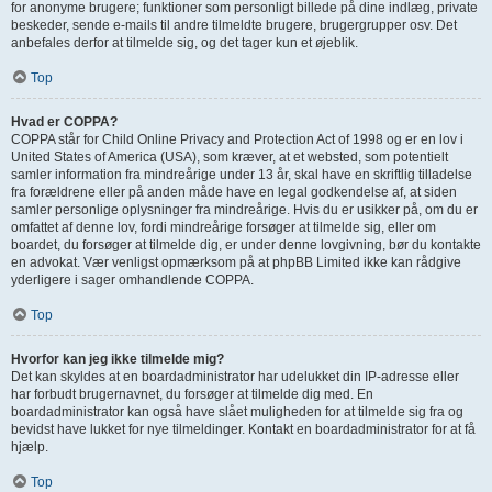
for anonyme brugere; funktioner som personligt billede på dine indlæg, private
beskeder, sende e-mails til andre tilmeldte brugere, brugergrupper osv. Det
anbefales derfor at tilmelde sig, og det tager kun et øjeblik.
Top
Hvad er COPPA?
COPPA står for Child Online Privacy and Protection Act of 1998 og er en lov i
United States of America (USA), som kræver, at et websted, som potentielt
samler information fra mindreårige under 13 år, skal have en skriftlig tilladelse
fra forældrene eller på anden måde have en legal godkendelse af, at siden
samler personlige oplysninger fra mindreårige. Hvis du er usikker på, om du er
omfattet af denne lov, fordi mindreårige forsøger at tilmelde sig, eller om
boardet, du forsøger at tilmelde dig, er under denne lovgivning, bør du kontakte
en advokat. Vær venligst opmærksom på at phpBB Limited ikke kan rådgive
yderligere i sager omhandlende COPPA.
Top
Hvorfor kan jeg ikke tilmelde mig?
Det kan skyldes at en boardadministrator har udelukket din IP-adresse eller
har forbudt brugernavnet, du forsøger at tilmelde dig med. En
boardadministrator kan også have slået muligheden for at tilmelde sig fra og
bevidst have lukket for nye tilmeldinger. Kontakt en boardadministrator for at få
hjælp.
Top