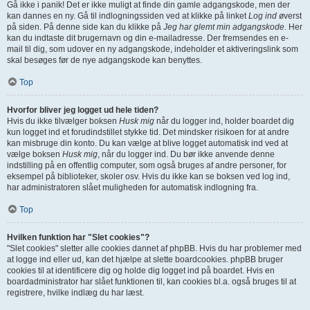
Gå ikke i panik! Det er ikke muligt at finde din gamle adgangskode, men der
kan dannes en ny. Gå til indlogningssiden ved at klikke på linket
Log ind
øverst
på siden. På denne side kan du klikke på
Jeg har glemt min adgangskode
. Her
kan du indtaste dit brugernavn og din e-mailadresse. Der fremsendes en e-
mail til dig, som udover en ny adgangskode, indeholder et aktiveringslink som
skal besøges før de nye adgangskode kan benyttes.
Top
Hvorfor bliver jeg logget ud hele tiden?
Hvis du ikke tilvælger boksen
Husk mig
når du logger ind, holder boardet dig
kun logget ind et forudindstillet stykke tid. Det mindsker risikoen for at andre
kan misbruge din konto. Du kan vælge at blive logget automatisk ind ved at
vælge boksen
Husk mig
, når du logger ind. Du bør ikke anvende denne
indstilling på en offentlig computer, som også bruges af andre personer, for
eksempel på biblioteker, skoler osv. Hvis du ikke kan se boksen ved log ind,
har administratoren slået muligheden for automatisk indlogning fra.
Top
Hvilken funktion har "Slet cookies"?
"Slet cookies" sletter alle cookies dannet af phpBB. Hvis du har problemer med
at logge ind eller ud, kan det hjælpe at slette boardcookies. phpBB bruger
cookies til at identificere dig og holde dig logget ind på boardet. Hvis en
boardadministrator har slået funktionen til, kan cookies bl.a. også bruges til at
registrere, hvilke indlæg du har læst.