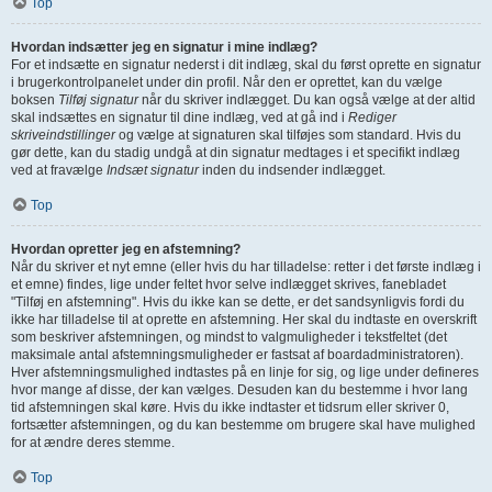
Top
Hvordan indsætter jeg en signatur i mine indlæg?
For et indsætte en signatur nederst i dit indlæg, skal du først oprette en signatur
i brugerkontrolpanelet under din profil. Når den er oprettet, kan du vælge
boksen
Tilføj signatur
når du skriver indlægget. Du kan også vælge at der altid
skal indsættes en signatur til dine indlæg, ved at gå ind i
Rediger
skriveindstillinger
og vælge at signaturen skal tilføjes som standard. Hvis du
gør dette, kan du stadig undgå at din signatur medtages i et specifikt indlæg
ved at fravælge
Indsæt signatur
inden du indsender indlægget.
Top
Hvordan opretter jeg en afstemning?
Når du skriver et nyt emne (eller hvis du har tilladelse: retter i det første indlæg i
et emne) findes, lige under feltet hvor selve indlægget skrives, fanebladet
"Tilføj en afstemning". Hvis du ikke kan se dette, er det sandsynligvis fordi du
ikke har tilladelse til at oprette en afstemning. Her skal du indtaste en overskrift
som beskriver afstemningen, og mindst to valgmuligheder i tekstfeltet (det
maksimale antal afstemningsmuligheder er fastsat af boardadministratoren).
Hver afstemningsmulighed indtastes på en linje for sig, og lige under defineres
hvor mange af disse, der kan vælges. Desuden kan du bestemme i hvor lang
tid afstemningen skal køre. Hvis du ikke indtaster et tidsrum eller skriver 0,
fortsætter afstemningen, og du kan bestemme om brugere skal have mulighed
for at ændre deres stemme.
Top