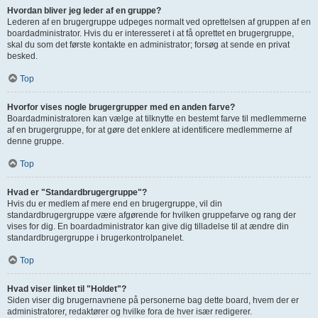
Hvordan bliver jeg leder af en gruppe?
Lederen af en brugergruppe udpeges normalt ved oprettelsen af gruppen af en
boardadministrator. Hvis du er interesseret i at få oprettet en brugergruppe,
skal du som det første kontakte en administrator; forsøg at sende en privat
besked.
Top
Hvorfor vises nogle brugergrupper med en anden farve?
Boardadministratoren kan vælge at tilknytte en bestemt farve til medlemmerne
af en brugergruppe, for at gøre det enklere at identificere medlemmerne af
denne gruppe.
Top
Hvad er "Standardbrugergruppe"?
Hvis du er medlem af mere end en brugergruppe, vil din
standardbrugergruppe være afgørende for hvilken gruppefarve og rang der
vises for dig. En boardadministrator kan give dig tilladelse til at ændre din
standardbrugergruppe i brugerkontrolpanelet.
Top
Hvad viser linket til "Holdet"?
Siden viser dig brugernavnene på personerne bag dette board, hvem der er
administratorer, redaktører og hvilke fora de hver især redigerer.