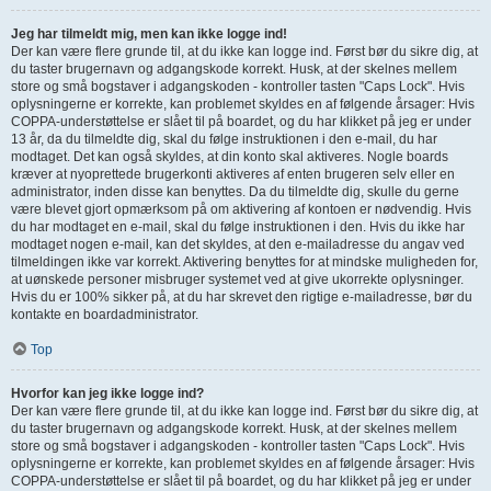
Jeg har tilmeldt mig, men kan ikke logge ind!
Der kan være flere grunde til, at du ikke kan logge ind. Først bør du sikre dig, at
du taster brugernavn og adgangskode korrekt. Husk, at der skelnes mellem
store og små bogstaver i adgangskoden - kontroller tasten "Caps Lock". Hvis
oplysningerne er korrekte, kan problemet skyldes en af følgende årsager: Hvis
COPPA-understøttelse er slået til på boardet, og du har klikket på jeg er under
13 år, da du tilmeldte dig, skal du følge instruktionen i den e-mail, du har
modtaget. Det kan også skyldes, at din konto skal aktiveres. Nogle boards
kræver at nyoprettede brugerkonti aktiveres af enten brugeren selv eller en
administrator, inden disse kan benyttes. Da du tilmeldte dig, skulle du gerne
være blevet gjort opmærksom på om aktivering af kontoen er nødvendig. Hvis
du har modtaget en e-mail, skal du følge instruktionen i den. Hvis du ikke har
modtaget nogen e-mail, kan det skyldes, at den e-mailadresse du angav ved
tilmeldingen ikke var korrekt. Aktivering benyttes for at mindske muligheden for,
at uønskede personer misbruger systemet ved at give ukorrekte oplysninger.
Hvis du er 100% sikker på, at du har skrevet den rigtige e-mailadresse, bør du
kontakte en boardadministrator.
Top
Hvorfor kan jeg ikke logge ind?
Der kan være flere grunde til, at du ikke kan logge ind. Først bør du sikre dig, at
du taster brugernavn og adgangskode korrekt. Husk, at der skelnes mellem
store og små bogstaver i adgangskoden - kontroller tasten "Caps Lock". Hvis
oplysningerne er korrekte, kan problemet skyldes en af følgende årsager: Hvis
COPPA-understøttelse er slået til på boardet, og du har klikket på jeg er under