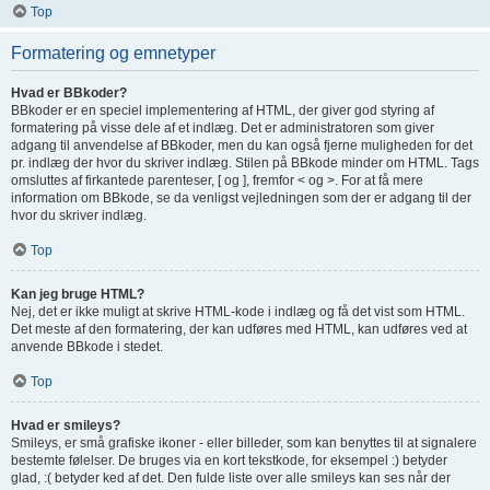
Top
Formatering og emnetyper
Hvad er BBkoder?
BBkoder er en speciel implementering af HTML, der giver god styring af
formatering på visse dele af et indlæg. Det er administratoren som giver
adgang til anvendelse af BBkoder, men du kan også fjerne muligheden for det
pr. indlæg der hvor du skriver indlæg. Stilen på BBkode minder om HTML. Tags
omsluttes af firkantede parenteser, [ og ], fremfor < og >. For at få mere
information om BBkode, se da venligst vejledningen som der er adgang til der
hvor du skriver indlæg.
Top
Kan jeg bruge HTML?
Nej, det er ikke muligt at skrive HTML-kode i indlæg og få det vist som HTML.
Det meste af den formatering, der kan udføres med HTML, kan udføres ved at
anvende BBkode i stedet.
Top
Hvad er smileys?
Smileys, er små grafiske ikoner - eller billeder, som kan benyttes til at signalere
bestemte følelser. De bruges via en kort tekstkode, for eksempel :) betyder
glad, :( betyder ked af det. Den fulde liste over alle smileys kan ses når der