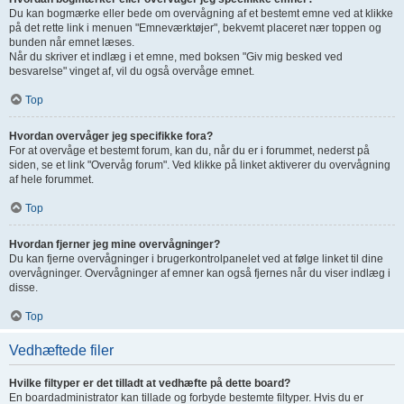
Du kan bogmærke eller bede om overvågning af et bestemt emne ved at klikke
på det rette link i menuen "Emneværktøjer", bekvemt placeret nær toppen og
bunden når emnet læses.
Når du skriver et indlæg i et emne, med boksen "Giv mig besked ved
besvarelse" vinget af, vil du også overvåge emnet.
Top
Hvordan overvåger jeg specifikke fora?
For at overvåge et bestemt forum, kan du, når du er i forummet, nederst på
siden, se et link "Overvåg forum". Ved klikke på linket aktiverer du overvågning
af hele forummet.
Top
Hvordan fjerner jeg mine overvågninger?
Du kan fjerne overvågninger i brugerkontrolpanelet ved at følge linket til dine
overvågninger. Overvågninger af emner kan også fjernes når du viser indlæg i
disse.
Top
Vedhæftede filer
Hvilke filtyper er det tilladt at vedhæfte på dette board?
En boardadministrator kan tillade og forbyde bestemte filtyper. Hvis du er