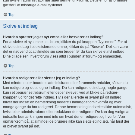
kun hvis en administrator har slået denne funktion til. Dette er for at forhindre
gæster i at misbruge e-mailsystemet.
Top
Skrive et indlæg
Hvordan opretter jeg et nyt emne eller besvarer et indlæg?
For at skrive et nyt emne i et forum, klikker du på knappen "Nyt emne". For at
skrive et indlæg i et eksisterende emne, klikker du på "Besvar". Det kan være
det er nødvendigt at tilmelde sig som bruger før du kan skrive et nyt indlæg.
Dine tilladelser i hvert forum vises altid i bunden af forum- og emnesiden.
Top
Hvordan redigerer eller sletter jeg et indlæg?
Med mindre du er boardets administrator eller forummets redaktør, så kan du
kun redigere og slette egne indlæg. Du kan redigere et indlæg, nogle gange
kun i et begrænset tidsrum efter det er skrevet, ved at klikke på rediger-
knappen ud for det rette indlæg. Hvis der allerede er svaret på dit indlæg,
bliver der indsat en bemærkning nederst i indlægget om hvornår og hvor
mange gange du har redigeret. Denne bemærkning indsættes ikke automatisk,
hvis det er administratorer eller redaktører der redigerer. De kan dog vælge at
indsætte bemærkningen med info om hvad der er redigeret og hvorfor. Vær
opmærksom på, at almindelige brugere ikke kan slette et indlæg, når først der
er blevet svaret på det.