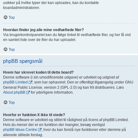
usikker på hvilke typer der kan uploades, kan du kontakte
boardadministratoren.
Top
Hvordan finder jeg alle mine vedhæftede filer?
Via brugerkontrolpanelet kan du følge linket til vedhæftede filer, og her få vist
en samlet liste over de filer du har uploadet.
Top
phpBB spørgsmål
Hvem har skrevet koden til dette board?
Denne software (i sin umodificerede udgave) er udviklet og udgivet af
phpBB Limited
, som har ophavsret. Den er offentligt tilgængelig under GNU
General Public License, version 2 (GPL-2.0) og kan frit distribueres. Læs
About phpBB
for yderligere information.
Top
Hvorfor er funktion X ikke til stede?
Denne software er udviklet og stillet til rådighed på licens af phpBB Limited.
Hvis du mener der er en funktion der mangler, besøg venligst
phpBB Ideas Centre
, hvor du kan forelå nye funktioner eller stemme på
allerede stillede forslag.