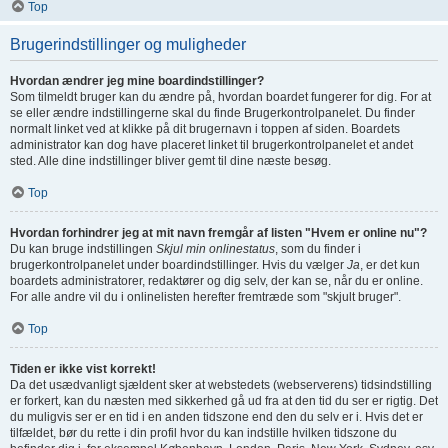
Top
Brugerindstillinger og muligheder
Hvordan ændrer jeg mine boardindstillinger?
Som tilmeldt bruger kan du ændre på, hvordan boardet fungerer for dig. For at
se eller ændre indstillingerne skal du finde Brugerkontrolpanelet. Du finder
normalt linket ved at klikke på dit brugernavn i toppen af siden. Boardets
administrator kan dog have placeret linket til brugerkontrolpanelet et andet
sted. Alle dine indstillinger bliver gemt til dine næste besøg.
Top
Hvordan forhindrer jeg at mit navn fremgår af listen "Hvem er online nu"?
Du kan bruge indstillingen
Skjul min onlinestatus
, som du finder i
brugerkontrolpanelet under boardindstillinger. Hvis du vælger
Ja
, er det kun
boardets administratorer, redaktører og dig selv, der kan se, når du er online.
For alle andre vil du i onlinelisten herefter fremtræde som "skjult bruger".
Top
Tiden er ikke vist korrekt!
Da det usædvanligt sjældent sker at webstedets (webserverens) tidsindstilling
er forkert, kan du næsten med sikkerhed gå ud fra at den tid du ser er rigtig. Det
du muligvis ser er en tid i en anden tidszone end den du selv er i. Hvis det er
tilfældet, bør du rette i din profil hvor du kan indstille hvilken tidszone du