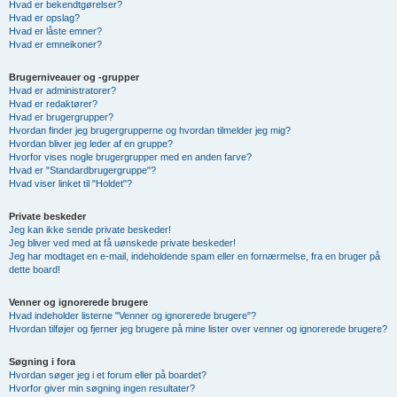
Hvad er bekendtgørelser?
Hvad er opslag?
Hvad er låste emner?
Hvad er emneikoner?
Brugerniveauer og -grupper
Hvad er administratorer?
Hvad er redaktører?
Hvad er brugergrupper?
Hvordan finder jeg brugergrupperne og hvordan tilmelder jeg mig?
Hvordan bliver jeg leder af en gruppe?
Hvorfor vises nogle brugergrupper med en anden farve?
Hvad er "Standardbrugergruppe"?
Hvad viser linket til "Holdet"?
Private beskeder
Jeg kan ikke sende private beskeder!
Jeg bliver ved med at få uønskede private beskeder!
Jeg har modtaget en e-mail, indeholdende spam eller en fornærmelse, fra en bruger på
dette board!
Venner og ignorerede brugere
Hvad indeholder listerne "Venner og ignorerede brugere"?
Hvordan tilføjer og fjerner jeg brugere på mine lister over venner og ignorerede brugere?
Søgning i fora
Hvordan søger jeg i et forum eller på boardet?
Hvorfor giver min søgning ingen resultater?