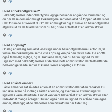
Top
Hvad er bekendtgørelser?
Bekendtgørelser indeholder typisk vigtige beskeder angående forummet, og
du bør læse dem når muligt. Bekendtgørelser vises altid på toppen af alle sider
i det forum de er skrevet til. Om det er muligt for dig at skrive en bekendtgørelse
afgøres ud fra de tilladelser som du har, disse er fastsat af en administrator.
Top
Hvad er opslag?
Opslag er indlæg som altid vises lige under bekendtgørelserne i et forum, til
forskel fra bekendtgørelserne vises opslag kun på den første side. De er ofte
også temmelig vigtige, og du bør læse dem, når du har mulighed for det.
Ligesom med bekendtgørelser er det boardets administrator, der fastsætter de
nødvendige tilladelser for at kunne skrive et opslag i et forum.
Top
Hvad er låste emner?
Låste emner er sat således enten af en administrator eller af en redaktør. Du
kan ikke svare på indlæg i sådan et emne, og eventuelle afstemninger vil
ligeledes være afsluttede. Emnet kan være blevet låst af en administrator eller
redaktør af mange årsager. Du kan også have mulighed for at låse dine egne
emner, afhængig af de tilladelser administratoren har tildelt dig.
Top