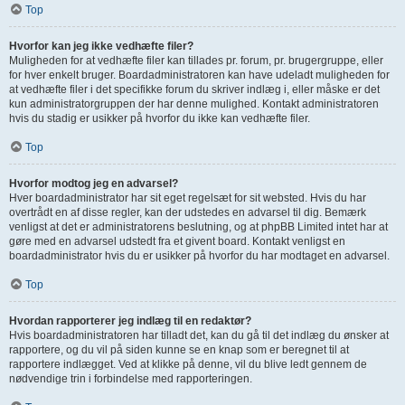
Top
Hvorfor kan jeg ikke vedhæfte filer?
Muligheden for at vedhæfte filer kan tillades pr. forum, pr. brugergruppe, eller
for hver enkelt bruger. Boardadministratoren kan have udeladt muligheden for
at vedhæfte filer i det specifikke forum du skriver indlæg i, eller måske er det
kun administratorgruppen der har denne mulighed. Kontakt administratoren
hvis du stadig er usikker på hvorfor du ikke kan vedhæfte filer.
Top
Hvorfor modtog jeg en advarsel?
Hver boardadministrator har sit eget regelsæt for sit websted. Hvis du har
overtrådt en af disse regler, kan der udstedes en advarsel til dig. Bemærk
venligst at det er administratorens beslutning, og at phpBB Limited intet har at
gøre med en advarsel udstedt fra et givent board. Kontakt venligst en
boardadministrator hvis du er usikker på hvorfor du har modtaget en advarsel.
Top
Hvordan rapporterer jeg indlæg til en redaktør?
Hvis boardadministratoren har tilladt det, kan du gå til det indlæg du ønsker at
rapportere, og du vil på siden kunne se en knap som er beregnet til at
rapportere indlægget. Ved at klikke på denne, vil du blive ledt gennem de
nødvendige trin i forbindelse med rapporteringen.