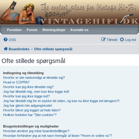
Vintagehifi.dk
Forsiden
Forum
Retningslinjer
Kontakt os
OSS
Tilmeld
Log ind
Boardindeks
Ofte stillede spørgsmål
Ofte stillede spørgsmål
Indlogning og tilmelding
Hvorfor er det nødvendigt at tilmelde sig?
Hvad er COPPA?
Hvorfor kan jeg ikke tilmelde mig?
Jeg har tilmeldt mig, men kan ikke logge ind!
Hvorfor kan jeg ikke logge ind?
Jeg har tilmeldt mig for et stykke tid siden, og kan nu ikke logge ind længere?!
Jeg har glemt min adgangskode!
Hvorfor bliver jeg logget ud hele tiden?
Hvilken funktion har "Slet cookies"?
Brugerindstillinger og muligheder
Hvordan ændrer jeg mine boardindstillinger?
Hvordan forhindrer jeg at mit navn fremgår af listen "Hvem er online nu"?