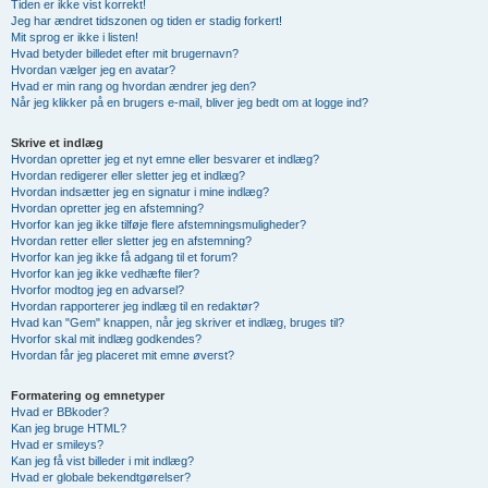
Tiden er ikke vist korrekt!
Jeg har ændret tidszonen og tiden er stadig forkert!
Mit sprog er ikke i listen!
Hvad betyder billedet efter mit brugernavn?
Hvordan vælger jeg en avatar?
Hvad er min rang og hvordan ændrer jeg den?
Når jeg klikker på en brugers e-mail, bliver jeg bedt om at logge ind?
Skrive et indlæg
Hvordan opretter jeg et nyt emne eller besvarer et indlæg?
Hvordan redigerer eller sletter jeg et indlæg?
Hvordan indsætter jeg en signatur i mine indlæg?
Hvordan opretter jeg en afstemning?
Hvorfor kan jeg ikke tilføje flere afstemningsmuligheder?
Hvordan retter eller sletter jeg en afstemning?
Hvorfor kan jeg ikke få adgang til et forum?
Hvorfor kan jeg ikke vedhæfte filer?
Hvorfor modtog jeg en advarsel?
Hvordan rapporterer jeg indlæg til en redaktør?
Hvad kan "Gem" knappen, når jeg skriver et indlæg, bruges til?
Hvorfor skal mit indlæg godkendes?
Hvordan får jeg placeret mit emne øverst?
Formatering og emnetyper
Hvad er BBkoder?
Kan jeg bruge HTML?
Hvad er smileys?
Kan jeg få vist billeder i mit indlæg?
Hvad er globale bekendtgørelser?