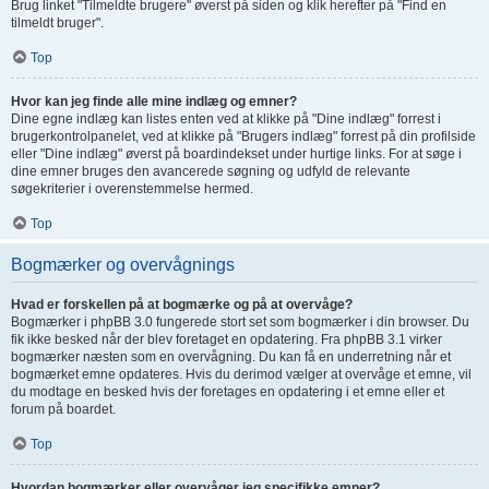
Brug linket "Tilmeldte brugere" øverst på siden og klik herefter på "Find en
tilmeldt bruger".
Top
Hvor kan jeg finde alle mine indlæg og emner?
Dine egne indlæg kan listes enten ved at klikke på "Dine indlæg" forrest i
brugerkontrolpanelet, ved at klikke på "Brugers indlæg" forrest på din profilside
eller "Dine indlæg" øverst på boardindekset under hurtige links. For at søge i
dine emner bruges den avancerede søgning og udfyld de relevante
søgekriterier i overenstemmelse hermed.
Top
Bogmærker og overvågnings
Hvad er forskellen på at bogmærke og på at overvåge?
Bogmærker i phpBB 3.0 fungerede stort set som bogmærker i din browser. Du
fik ikke besked når der blev foretaget en opdatering. Fra phpBB 3.1 virker
bogmærker næsten som en overvågning. Du kan få en underretning når et
bogmærket emne opdateres. Hvis du derimod vælger at overvåge et emne, vil
du modtage en besked hvis der foretages en opdatering i et emne eller et
forum på boardet.
Top
Hvordan bogmærker eller overvåger jeg specifikke emner?