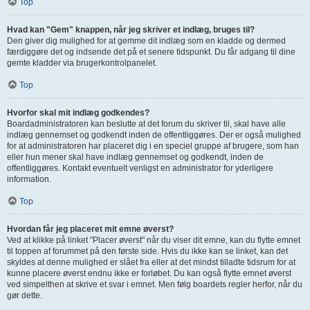
Top
Hvad kan "Gem" knappen, når jeg skriver et indlæg, bruges til?
Den giver dig mulighed for at gemme dit indlæg som en kladde og dermed
færdiggøre det og indsende det på et senere tidspunkt. Du får adgang til dine
gemte kladder via brugerkontrolpanelet.
Top
Hvorfor skal mit indlæg godkendes?
Boardadministratoren kan beslutte at det forum du skriver til, skal have alle
indlæg gennemset og godkendt inden de offentliggøres. Der er også mulighed
for at administratoren har placeret dig i en speciel gruppe af brugere, som han
eller hun mener skal have indlæg gennemset og godkendt, inden de
offentliggøres. Kontakt eventuelt venligst en administrator for yderligere
information.
Top
Hvordan får jeg placeret mit emne øverst?
Ved at klikke på linket "Placer øverst" når du viser dit emne, kan du flytte emnet
til toppen af forummet på den første side. Hvis du ikke kan se linket, kan det
skyldes at denne mulighed er slået fra eller at det mindst tilladte tidsrum for at
kunne placere øverst endnu ikke er forløbet. Du kan også flytte emnet øverst
ved simpelthen at skrive et svar i emnet. Men følg boardets regler herfor, når du
gør dette.