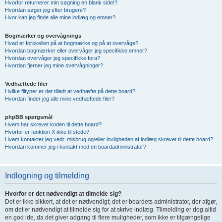
Hvorfor returnerer min søgning en blank side!?
Hvordan søger jeg efter brugere?
Hvor kan jeg finde alle mine indlæg og emner?
Bogmærker og overvågnings
Hvad er forskellen på at bogmærke og på at overvåge?
Hvordan bogmærker eller overvåger jeg specifikke emner?
Hvordan overvåger jeg specifikke fora?
Hvordan fjerner jeg mine overvågninger?
Vedhæftede filer
Hvilke filtyper er det tilladt at vedhæfte på dette board?
Hvordan finder jeg alle mine vedhæftede filer?
phpBB spørgsmål
Hvem har skrevet koden til dette board?
Hvorfor er funktion X ikke til stede?
Hvem kontakter jeg vedr. misbrug og/eller lovligheden af indlæg skrevet til dette board?
Hvordan kommer jeg i kontakt med en boardadministrator?
Indlogning og tilmelding
Hvorfor er det nødvendigt at tilmelde sig?
Det er ikke sikkert, at det er nødvendigt; det er boardets administrator, der afgør,
om det er nødvendigt at tilmelde sig for at skrive indlæg. Tilmelding er dog altid
en god ide, da det giver adgang til flere muligheder, som ikke er tilgængelige