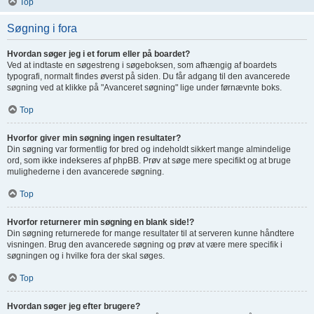
Top
Søgning i fora
Hvordan søger jeg i et forum eller på boardet?
Ved at indtaste en søgestreng i søgeboksen, som afhængig af boardets
typografi, normalt findes øverst på siden. Du får adgang til den avancerede
søgning ved at klikke på "Avanceret søgning" lige under førnævnte boks.
Top
Hvorfor giver min søgning ingen resultater?
Din søgning var formentlig for bred og indeholdt sikkert mange almindelige
ord, som ikke indekseres af phpBB. Prøv at søge mere specifikt og at bruge
mulighederne i den avancerede søgning.
Top
Hvorfor returnerer min søgning en blank side!?
Din søgning returnerede for mange resultater til at serveren kunne håndtere
visningen. Brug den avancerede søgning og prøv at være mere specifik i
søgningen og i hvilke fora der skal søges.
Top
Hvordan søger jeg efter brugere?