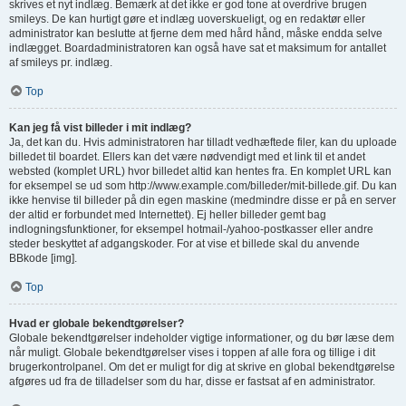
skrives et nyt indlæg. Bemærk at det ikke er god tone at overdrive brugen
smileys. De kan hurtigt gøre et indlæg uoverskueligt, og en redaktør eller
administrator kan beslutte at fjerne dem med hård hånd, måske endda selve
indlægget. Boardadministratoren kan også have sat et maksimum for antallet
af smileys pr. indlæg.
Top
Kan jeg få vist billeder i mit indlæg?
Ja, det kan du. Hvis administratoren har tilladt vedhæftede filer, kan du uploade
billedet til boardet. Ellers kan det være nødvendigt med et link til et andet
websted (komplet URL) hvor billedet altid kan hentes fra. En komplet URL kan
for eksempel se ud som http://www.example.com/billeder/mit-billede.gif. Du kan
ikke henvise til billeder på din egen maskine (medmindre disse er på en server
der altid er forbundet med Internettet). Ej heller billeder gemt bag
indlogningsfunktioner, for eksempel hotmail-/yahoo-postkasser eller andre
steder beskyttet af adgangskoder. For at vise et billede skal du anvende
BBkode [img].
Top
Hvad er globale bekendtgørelser?
Globale bekendtgørelser indeholder vigtige informationer, og du bør læse dem
når muligt. Globale bekendtgørelser vises i toppen af alle fora og tillige i dit
brugerkontrolpanel. Om det er muligt for dig at skrive en global bekendtgørelse
afgøres ud fra de tilladelser som du har, disse er fastsat af en administrator.