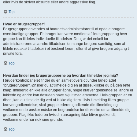
eller hvis de skriver absurde eller andre aggressive ting.
Top
Hvad er brugergrupper?
Brugergrupper anvendes af boardets administratorer til at opdele brugere i
overskuelige grupper. En bruger kan være medlem af flere grupper og hver
gruppe kan tildeles individuelle tilladelser. Det gør det enkelt for
administratorerne at ændre tilladelser for mange brugere samtidig, som at
tildele redaktørtilladelser i et bestemt forum, eller til at give brugere adgang til
private fora.
Top
Hvordan finder jeg brugergrupperne og hvordan tilmelder jeg mig?
I brugerkontrolpanelet finder du en samlet oversigt under fanebladet
"brugergrupper". Ønsker du at tilmelde dig en af disse, klikker du på den rette
knap. Imidlertid er ikke alle grupper åbne, nogle kræver godkendelse, andre er
lukkede og andre kan desuden have skjult medlemmerne. Hvis gruppen er en
åben, kan du tilmelde dig ved at klikke dig frem. Hvis tilmelding til en gruppe
kræver godkendelse, skal gruppelederen godkende din tilmelding og
vedkommende ønsker måske en begrundelse for dit ønske om at tilmelde dig
gruppen. Plag ikke lederen hvis din ansøgning ikke bliver godkendt,
vedkommende har nok sine grunde.
Top