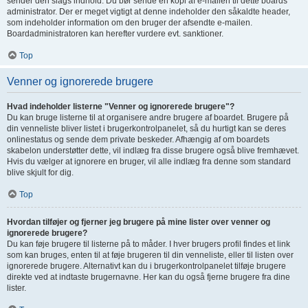
sender den slags indhold. Du bør sende en kopi af e-mailen til dette boards
administrator. Der er meget vigtigt at denne indeholder den såkaldte header,
som indeholder information om den bruger der afsendte e-mailen.
Boardadministratoren kan herefter vurdere evt. sanktioner.
Top
Venner og ignorerede brugere
Hvad indeholder listerne "Venner og ignorerede brugere"?
Du kan bruge listerne til at organisere andre brugere af boardet. Brugere på
din venneliste bliver listet i brugerkontrolpanelet, så du hurtigt kan se deres
onlinestatus og sende dem private beskeder. Afhængig af om boardets
skabelon understøtter dette, vil indlæg fra disse brugere også blive fremhævet.
Hvis du vælger at ignorere en bruger, vil alle indlæg fra denne som standard
blive skjult for dig.
Top
Hvordan tilføjer og fjerner jeg brugere på mine lister over venner og
ignorerede brugere?
Du kan føje brugere til listerne på to måder. I hver brugers profil findes et link
som kan bruges, enten til at føje brugeren til din venneliste, eller til listen over
ignorerede brugere. Alternativt kan du i brugerkontrolpanelet tilføje brugere
direkte ved at indtaste brugernavne. Her kan du også fjerne brugere fra dine
lister.