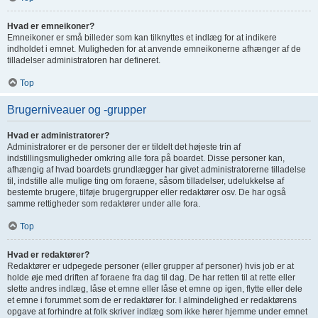
Hvad er emneikoner?
Emneikoner er små billeder som kan tilknyttes et indlæg for at indikere
indholdet i emnet. Muligheden for at anvende emneikonerne afhænger af de
tilladelser administratoren har defineret.
Top
Brugerniveauer og -grupper
Hvad er administratorer?
Administratorer er de personer der er tildelt det højeste trin af
indstillingsmuligheder omkring alle fora på boardet. Disse personer kan,
afhængig af hvad boardets grundlægger har givet administratorerne tilladelse
til, indstille alle mulige ting om foraene, såsom tilladelser, udelukkelse af
bestemte brugere, tilføje brugergrupper eller redaktører osv. De har også
samme rettigheder som redaktører under alle fora.
Top
Hvad er redaktører?
Redaktører er udpegede personer (eller grupper af personer) hvis job er at
holde øje med driften af foraene fra dag til dag. De har retten til at rette eller
slette andres indlæg, låse et emne eller låse et emne op igen, flytte eller dele
et emne i forummet som de er redaktører for. I almindelighed er redaktørens
opgave at forhindre at folk skriver indlæg som ikke hører hjemme under emnet