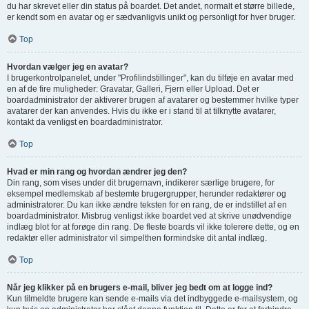
du har skrevet eller din status på boardet. Det andet, normalt et større billede,
er kendt som en avatar og er sædvanligvis unikt og personligt for hver bruger.
Top
Hvordan vælger jeg en avatar?
I brugerkontrolpanelet, under "Profilindstillinger", kan du tilføje en avatar med
en af de fire muligheder: Gravatar, Galleri, Fjern eller Upload. Det er
boardadministrator der aktiverer brugen af avatarer og bestemmer hvilke typer
avatarer der kan anvendes. Hvis du ikke er i stand til at tilknytte avatarer,
kontakt da venligst en boardadministrator.
Top
Hvad er min rang og hvordan ændrer jeg den?
Din rang, som vises under dit brugernavn, indikerer særlige brugere, for
eksempel medlemskab af bestemte brugergrupper, herunder redaktører og
administratorer. Du kan ikke ændre teksten for en rang, de er indstillet af en
boardadministrator. Misbrug venligst ikke boardet ved at skrive unødvendige
indlæg blot for at forøge din rang. De fleste boards vil ikke tolerere dette, og en
redaktør eller administrator vil simpelthen formindske dit antal indlæg.
Top
Når jeg klikker på en brugers e-mail, bliver jeg bedt om at logge ind?
Kun tilmeldte brugere kan sende e-mails via det indbyggede e-mailsystem, og