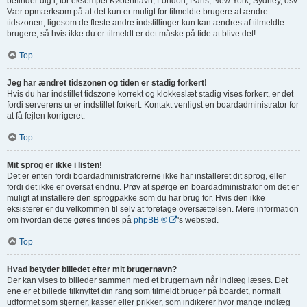
befinder dig i, for eksempel København, London, Paris, New York, Sydney, osv.
Vær opmærksom på at det kun er muligt for tilmeldte brugere at ændre
tidszonen, ligesom de fleste andre indstillinger kun kan ændres af tilmeldte
brugere, så hvis ikke du er tilmeldt er det måske på tide at blive det!
Top
Jeg har ændret tidszonen og tiden er stadig forkert!
Hvis du har indstillet tidszone korrekt og klokkeslæt stadig vises forkert, er det
fordi serverens ur er indstillet forkert. Kontakt venligst en boardadministrator for
at få fejlen korrigeret.
Top
Mit sprog er ikke i listen!
Det er enten fordi boardadministratorerne ikke har installeret dit sprog, eller
fordi det ikke er oversat endnu. Prøv at spørge en boardadministrator om det er
muligt at installere den sprogpakke som du har brug for. Hvis den ikke
eksisterer er du velkommen til selv at foretage oversættelsen. Mere information
om hvordan dette gøres findes på
phpBB ®
's websted.
Top
Hvad betyder billedet efter mit brugernavn?
Der kan vises to billeder sammen med et brugernavn når indlæg læses. Det
ene er et billede tilknyttet din rang som tilmeldt bruger på boardet, normalt
udformet som stjerner, kasser eller prikker, som indikerer hvor mange indlæg