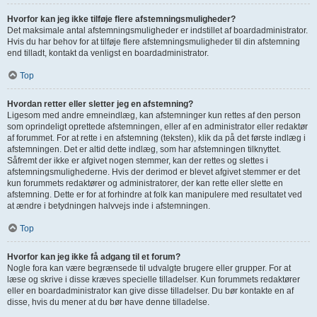
Hvorfor kan jeg ikke tilføje flere afstemningsmuligheder?
Det maksimale antal afstemningsmuligheder er indstillet af boardadministrator.
Hvis du har behov for at tilføje flere afstemningsmuligheder til din afstemning
end tilladt, kontakt da venligst en boardadministrator.
Top
Hvordan retter eller sletter jeg en afstemning?
Ligesom med andre emneindlæg, kan afstemninger kun rettes af den person
som oprindeligt oprettede afstemningen, eller af en administrator eller redaktør
af forummet. For at rette i en afstemning (teksten), klik da på det første indlæg i
afstemningen. Det er altid dette indlæg, som har afstemningen tilknyttet.
Såfremt der ikke er afgivet nogen stemmer, kan der rettes og slettes i
afstemningsmulighederne. Hvis der derimod er blevet afgivet stemmer er det
kun forummets redaktører og administratorer, der kan rette eller slette en
afstemning. Dette er for at forhindre at folk kan manipulere med resultatet ved
at ændre i betydningen halvvejs inde i afstemningen.
Top
Hvorfor kan jeg ikke få adgang til et forum?
Nogle fora kan være begrænsede til udvalgte brugere eller grupper. For at
læse og skrive i disse kræves specielle tilladelser. Kun forummets redaktører
eller en boardadministrator kan give disse tilladelser. Du bør kontakte en af
disse, hvis du mener at du bør have denne tilladelse.