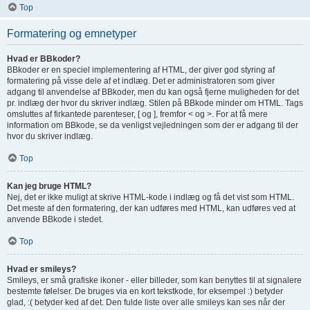
Top
Formatering og emnetyper
Hvad er BBkoder?
BBkoder er en speciel implementering af HTML, der giver god styring af
formatering på visse dele af et indlæg. Det er administratoren som giver
adgang til anvendelse af BBkoder, men du kan også fjerne muligheden for det
pr. indlæg der hvor du skriver indlæg. Stilen på BBkode minder om HTML. Tags
omsluttes af firkantede parenteser, [ og ], fremfor < og >. For at få mere
information om BBkode, se da venligst vejledningen som der er adgang til der
hvor du skriver indlæg.
Top
Kan jeg bruge HTML?
Nej, det er ikke muligt at skrive HTML-kode i indlæg og få det vist som HTML.
Det meste af den formatering, der kan udføres med HTML, kan udføres ved at
anvende BBkode i stedet.
Top
Hvad er smileys?
Smileys, er små grafiske ikoner - eller billeder, som kan benyttes til at signalere
bestemte følelser. De bruges via en kort tekstkode, for eksempel :) betyder
glad, :( betyder ked af det. Den fulde liste over alle smileys kan ses når der