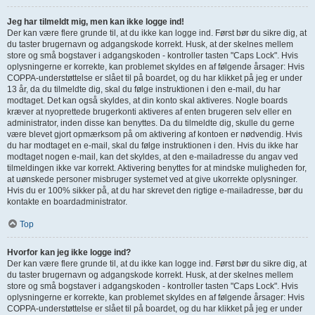
Jeg har tilmeldt mig, men kan ikke logge ind!
Der kan være flere grunde til, at du ikke kan logge ind. Først bør du sikre dig, at
du taster brugernavn og adgangskode korrekt. Husk, at der skelnes mellem
store og små bogstaver i adgangskoden - kontroller tasten "Caps Lock". Hvis
oplysningerne er korrekte, kan problemet skyldes en af følgende årsager: Hvis
COPPA-understøttelse er slået til på boardet, og du har klikket på jeg er under
13 år, da du tilmeldte dig, skal du følge instruktionen i den e-mail, du har
modtaget. Det kan også skyldes, at din konto skal aktiveres. Nogle boards
kræver at nyoprettede brugerkonti aktiveres af enten brugeren selv eller en
administrator, inden disse kan benyttes. Da du tilmeldte dig, skulle du gerne
være blevet gjort opmærksom på om aktivering af kontoen er nødvendig. Hvis
du har modtaget en e-mail, skal du følge instruktionen i den. Hvis du ikke har
modtaget nogen e-mail, kan det skyldes, at den e-mailadresse du angav ved
tilmeldingen ikke var korrekt. Aktivering benyttes for at mindske muligheden for,
at uønskede personer misbruger systemet ved at give ukorrekte oplysninger.
Hvis du er 100% sikker på, at du har skrevet den rigtige e-mailadresse, bør du
kontakte en boardadministrator.
Top
Hvorfor kan jeg ikke logge ind?
Der kan være flere grunde til, at du ikke kan logge ind. Først bør du sikre dig, at
du taster brugernavn og adgangskode korrekt. Husk, at der skelnes mellem
store og små bogstaver i adgangskoden - kontroller tasten "Caps Lock". Hvis
oplysningerne er korrekte, kan problemet skyldes en af følgende årsager: Hvis
COPPA-understøttelse er slået til på boardet, og du har klikket på jeg er under