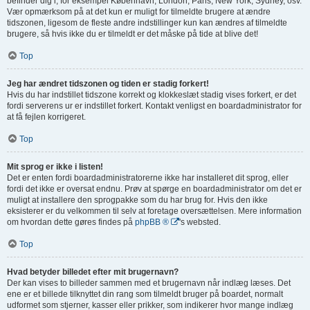
befinder dig i, for eksempel København, London, Paris, New York, Sydney, osv.
Vær opmærksom på at det kun er muligt for tilmeldte brugere at ændre
tidszonen, ligesom de fleste andre indstillinger kun kan ændres af tilmeldte
brugere, så hvis ikke du er tilmeldt er det måske på tide at blive det!
Top
Jeg har ændret tidszonen og tiden er stadig forkert!
Hvis du har indstillet tidszone korrekt og klokkeslæt stadig vises forkert, er det
fordi serverens ur er indstillet forkert. Kontakt venligst en boardadministrator for
at få fejlen korrigeret.
Top
Mit sprog er ikke i listen!
Det er enten fordi boardadministratorerne ikke har installeret dit sprog, eller
fordi det ikke er oversat endnu. Prøv at spørge en boardadministrator om det er
muligt at installere den sprogpakke som du har brug for. Hvis den ikke
eksisterer er du velkommen til selv at foretage oversættelsen. Mere information
om hvordan dette gøres findes på
phpBB ®
's websted.
Top
Hvad betyder billedet efter mit brugernavn?
Der kan vises to billeder sammen med et brugernavn når indlæg læses. Det
ene er et billede tilknyttet din rang som tilmeldt bruger på boardet, normalt
udformet som stjerner, kasser eller prikker, som indikerer hvor mange indlæg