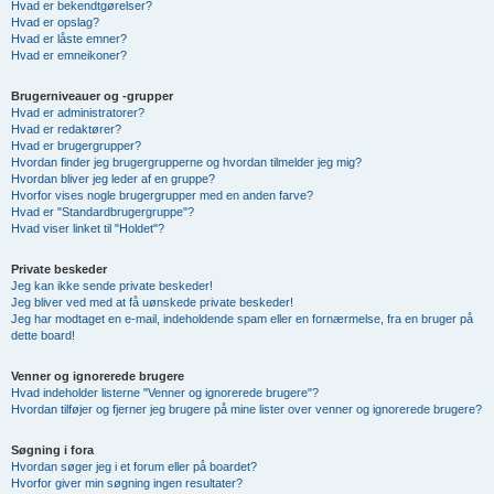
Hvad er bekendtgørelser?
Hvad er opslag?
Hvad er låste emner?
Hvad er emneikoner?
Brugerniveauer og -grupper
Hvad er administratorer?
Hvad er redaktører?
Hvad er brugergrupper?
Hvordan finder jeg brugergrupperne og hvordan tilmelder jeg mig?
Hvordan bliver jeg leder af en gruppe?
Hvorfor vises nogle brugergrupper med en anden farve?
Hvad er "Standardbrugergruppe"?
Hvad viser linket til "Holdet"?
Private beskeder
Jeg kan ikke sende private beskeder!
Jeg bliver ved med at få uønskede private beskeder!
Jeg har modtaget en e-mail, indeholdende spam eller en fornærmelse, fra en bruger på
dette board!
Venner og ignorerede brugere
Hvad indeholder listerne "Venner og ignorerede brugere"?
Hvordan tilføjer og fjerner jeg brugere på mine lister over venner og ignorerede brugere?
Søgning i fora
Hvordan søger jeg i et forum eller på boardet?
Hvorfor giver min søgning ingen resultater?