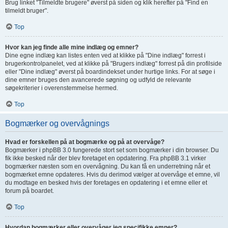
Brug linket "Tilmeldte brugere" øverst på siden og klik herefter på "Find en
tilmeldt bruger".
Top
Hvor kan jeg finde alle mine indlæg og emner?
Dine egne indlæg kan listes enten ved at klikke på "Dine indlæg" forrest i
brugerkontrolpanelet, ved at klikke på "Brugers indlæg" forrest på din profilside
eller "Dine indlæg" øverst på boardindekset under hurtige links. For at søge i
dine emner bruges den avancerede søgning og udfyld de relevante
søgekriterier i overenstemmelse hermed.
Top
Bogmærker og overvågnings
Hvad er forskellen på at bogmærke og på at overvåge?
Bogmærker i phpBB 3.0 fungerede stort set som bogmærker i din browser. Du
fik ikke besked når der blev foretaget en opdatering. Fra phpBB 3.1 virker
bogmærker næsten som en overvågning. Du kan få en underretning når et
bogmærket emne opdateres. Hvis du derimod vælger at overvåge et emne, vil
du modtage en besked hvis der foretages en opdatering i et emne eller et
forum på boardet.
Top
Hvordan bogmærker eller overvåger jeg specifikke emner?