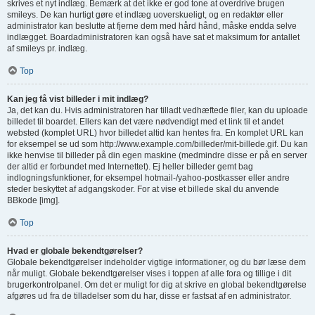
skrives et nyt indlæg. Bemærk at det ikke er god tone at overdrive brugen
smileys. De kan hurtigt gøre et indlæg uoverskueligt, og en redaktør eller
administrator kan beslutte at fjerne dem med hård hånd, måske endda selve
indlægget. Boardadministratoren kan også have sat et maksimum for antallet
af smileys pr. indlæg.
Top
Kan jeg få vist billeder i mit indlæg?
Ja, det kan du. Hvis administratoren har tilladt vedhæftede filer, kan du uploade
billedet til boardet. Ellers kan det være nødvendigt med et link til et andet
websted (komplet URL) hvor billedet altid kan hentes fra. En komplet URL kan
for eksempel se ud som http://www.example.com/billeder/mit-billede.gif. Du kan
ikke henvise til billeder på din egen maskine (medmindre disse er på en server
der altid er forbundet med Internettet). Ej heller billeder gemt bag
indlogningsfunktioner, for eksempel hotmail-/yahoo-postkasser eller andre
steder beskyttet af adgangskoder. For at vise et billede skal du anvende
BBkode [img].
Top
Hvad er globale bekendtgørelser?
Globale bekendtgørelser indeholder vigtige informationer, og du bør læse dem
når muligt. Globale bekendtgørelser vises i toppen af alle fora og tillige i dit
brugerkontrolpanel. Om det er muligt for dig at skrive en global bekendtgørelse
afgøres ud fra de tilladelser som du har, disse er fastsat af en administrator.