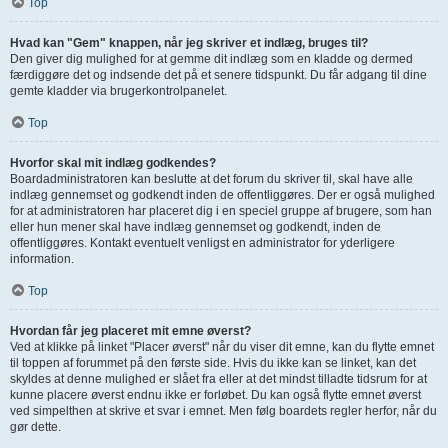
Top
Hvad kan "Gem" knappen, når jeg skriver et indlæg, bruges til?
Den giver dig mulighed for at gemme dit indlæg som en kladde og dermed
færdiggøre det og indsende det på et senere tidspunkt. Du får adgang til dine
gemte kladder via brugerkontrolpanelet.
Top
Hvorfor skal mit indlæg godkendes?
Boardadministratoren kan beslutte at det forum du skriver til, skal have alle
indlæg gennemset og godkendt inden de offentliggøres. Der er også mulighed
for at administratoren har placeret dig i en speciel gruppe af brugere, som han
eller hun mener skal have indlæg gennemset og godkendt, inden de
offentliggøres. Kontakt eventuelt venligst en administrator for yderligere
information.
Top
Hvordan får jeg placeret mit emne øverst?
Ved at klikke på linket "Placer øverst" når du viser dit emne, kan du flytte emnet
til toppen af forummet på den første side. Hvis du ikke kan se linket, kan det
skyldes at denne mulighed er slået fra eller at det mindst tilladte tidsrum for at
kunne placere øverst endnu ikke er forløbet. Du kan også flytte emnet øverst
ved simpelthen at skrive et svar i emnet. Men følg boardets regler herfor, når du
gør dette.