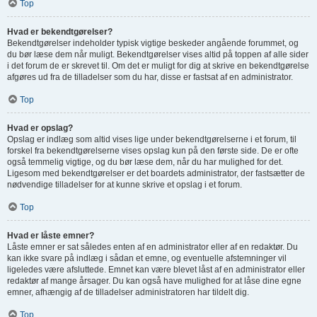
Top
Hvad er bekendtgørelser?
Bekendtgørelser indeholder typisk vigtige beskeder angående forummet, og
du bør læse dem når muligt. Bekendtgørelser vises altid på toppen af alle sider
i det forum de er skrevet til. Om det er muligt for dig at skrive en bekendtgørelse
afgøres ud fra de tilladelser som du har, disse er fastsat af en administrator.
Top
Hvad er opslag?
Opslag er indlæg som altid vises lige under bekendtgørelserne i et forum, til
forskel fra bekendtgørelserne vises opslag kun på den første side. De er ofte
også temmelig vigtige, og du bør læse dem, når du har mulighed for det.
Ligesom med bekendtgørelser er det boardets administrator, der fastsætter de
nødvendige tilladelser for at kunne skrive et opslag i et forum.
Top
Hvad er låste emner?
Låste emner er sat således enten af en administrator eller af en redaktør. Du
kan ikke svare på indlæg i sådan et emne, og eventuelle afstemninger vil
ligeledes være afsluttede. Emnet kan være blevet låst af en administrator eller
redaktør af mange årsager. Du kan også have mulighed for at låse dine egne
emner, afhængig af de tilladelser administratoren har tildelt dig.
Top