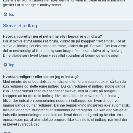
kun hvis en administrator har slået denne funktion til. Dette er for at forhindre
gæster i at misbruge e-mailsystemet.
Top
Skrive et indlæg
Hvordan opretter jeg et nyt emne eller besvarer et indlæg?
For at skrive et nyt emne i et forum, klikker du på knappen "Nyt emne". For at
skrive et indlæg i et eksisterende emne, klikker du på "Besvar". Det kan være
det er nødvendigt at tilmelde sig som bruger før du kan skrive et nyt indlæg.
Dine tilladelser i hvert forum vises altid i bunden af forum- og emnesiden.
Top
Hvordan redigerer eller sletter jeg et indlæg?
Med mindre du er boardets administrator eller forummets redaktør, så kan du
kun redigere og slette egne indlæg. Du kan redigere et indlæg, nogle gange
kun i et begrænset tidsrum efter det er skrevet, ved at klikke på rediger-
knappen ud for det rette indlæg. Hvis der allerede er svaret på dit indlæg,
bliver der indsat en bemærkning nederst i indlægget om hvornår og hvor
mange gange du har redigeret. Denne bemærkning indsættes ikke automatisk,
hvis det er administratorer eller redaktører der redigerer. De kan dog vælge at
indsætte bemærkningen med info om hvad der er redigeret og hvorfor. Vær
opmærksom på, at almindelige brugere ikke kan slette et indlæg, når først der
er blevet svaret på det.