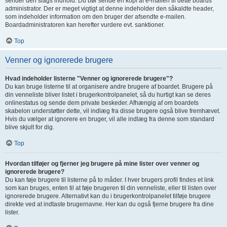
sender den slags indhold. Du bør sende en kopi af e-mailen til dette boards
administrator. Der er meget vigtigt at denne indeholder den såkaldte header,
som indeholder information om den bruger der afsendte e-mailen.
Boardadministratoren kan herefter vurdere evt. sanktioner.
Top
Venner og ignorerede brugere
Hvad indeholder listerne "Venner og ignorerede brugere"?
Du kan bruge listerne til at organisere andre brugere af boardet. Brugere på
din venneliste bliver listet i brugerkontrolpanelet, så du hurtigt kan se deres
onlinestatus og sende dem private beskeder. Afhængig af om boardets
skabelon understøtter dette, vil indlæg fra disse brugere også blive fremhævet.
Hvis du vælger at ignorere en bruger, vil alle indlæg fra denne som standard
blive skjult for dig.
Top
Hvordan tilføjer og fjerner jeg brugere på mine lister over venner og
ignorerede brugere?
Du kan føje brugere til listerne på to måder. I hver brugers profil findes et link
som kan bruges, enten til at føje brugeren til din venneliste, eller til listen over
ignorerede brugere. Alternativt kan du i brugerkontrolpanelet tilføje brugere
direkte ved at indtaste brugernavne. Her kan du også fjerne brugere fra dine
lister.