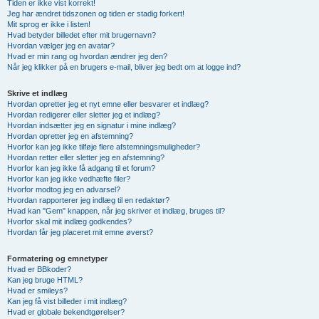
Tiden er ikke vist korrekt!
Jeg har ændret tidszonen og tiden er stadig forkert!
Mit sprog er ikke i listen!
Hvad betyder billedet efter mit brugernavn?
Hvordan vælger jeg en avatar?
Hvad er min rang og hvordan ændrer jeg den?
Når jeg klikker på en brugers e-mail, bliver jeg bedt om at logge ind?
Skrive et indlæg
Hvordan opretter jeg et nyt emne eller besvarer et indlæg?
Hvordan redigerer eller sletter jeg et indlæg?
Hvordan indsætter jeg en signatur i mine indlæg?
Hvordan opretter jeg en afstemning?
Hvorfor kan jeg ikke tilføje flere afstemningsmuligheder?
Hvordan retter eller sletter jeg en afstemning?
Hvorfor kan jeg ikke få adgang til et forum?
Hvorfor kan jeg ikke vedhæfte filer?
Hvorfor modtog jeg en advarsel?
Hvordan rapporterer jeg indlæg til en redaktør?
Hvad kan "Gem" knappen, når jeg skriver et indlæg, bruges til?
Hvorfor skal mit indlæg godkendes?
Hvordan får jeg placeret mit emne øverst?
Formatering og emnetyper
Hvad er BBkoder?
Kan jeg bruge HTML?
Hvad er smileys?
Kan jeg få vist billeder i mit indlæg?
Hvad er globale bekendtgørelser?