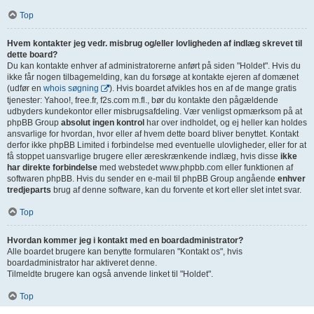
Top
Hvem kontakter jeg vedr. misbrug og/eller lovligheden af indlæg skrevet til
dette board?
Du kan kontakte enhver af administratorerne anført på siden "Holdet". Hvis du
ikke får nogen tilbagemelding, kan du forsøge at kontakte ejeren af domænet
(udfør en
whois søgning
). Hvis boardet afvikles hos en af de mange gratis
tjenester: Yahoo!, free.fr, f2s.com m.fl., bør du kontakte den pågældende
udbyders kundekontor eller misbrugsafdeling. Vær venligst opmærksom på at
phpBB Group
absolut ingen kontrol
har over indholdet, og ej heller kan holdes
ansvarlige for hvordan, hvor eller af hvem dette board bliver benyttet. Kontakt
derfor ikke phpBB Limited i forbindelse med eventuelle ulovligheder, eller for at
få stoppet uansvarlige brugere eller æreskrænkende indlæg, hvis disse
ikke
har direkte forbindelse
med webstedet www.phpbb.com eller funktionen af
softwaren phpBB. Hvis du sender en e-mail til phpBB Group angående
enhver
tredjeparts
brug af denne software, kan du forvente et kort eller slet intet svar.
Top
Hvordan kommer jeg i kontakt med en boardadministrator?
Alle boardet brugere kan benytte formularen "Kontakt os", hvis
boardadministrator har aktiveret denne.
Tilmeldte brugere kan også anvende linket til "Holdet".
Top