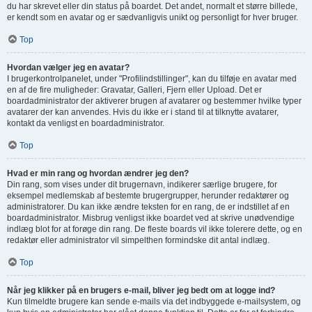
du har skrevet eller din status på boardet. Det andet, normalt et større billede,
er kendt som en avatar og er sædvanligvis unikt og personligt for hver bruger.
Top
Hvordan vælger jeg en avatar?
I brugerkontrolpanelet, under "Profilindstillinger", kan du tilføje en avatar med
en af de fire muligheder: Gravatar, Galleri, Fjern eller Upload. Det er
boardadministrator der aktiverer brugen af avatarer og bestemmer hvilke typer
avatarer der kan anvendes. Hvis du ikke er i stand til at tilknytte avatarer,
kontakt da venligst en boardadministrator.
Top
Hvad er min rang og hvordan ændrer jeg den?
Din rang, som vises under dit brugernavn, indikerer særlige brugere, for
eksempel medlemskab af bestemte brugergrupper, herunder redaktører og
administratorer. Du kan ikke ændre teksten for en rang, de er indstillet af en
boardadministrator. Misbrug venligst ikke boardet ved at skrive unødvendige
indlæg blot for at forøge din rang. De fleste boards vil ikke tolerere dette, og en
redaktør eller administrator vil simpelthen formindske dit antal indlæg.
Top
Når jeg klikker på en brugers e-mail, bliver jeg bedt om at logge ind?
Kun tilmeldte brugere kan sende e-mails via det indbyggede e-mailsystem, og