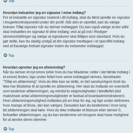
Top
Hvordan indsætter jeg en signatur i mine indlæg?
For et indsætte en signatur nederst i dit indlæg, skal du først oprette en signatur
i brugerkontrolpanelet under din profil. Når den er oprettet, kan du vælge
boksen
Tilføj signatur
når du skriver indlægget. Du kan også vælge at der altid
skal indsættes en signatur til dine indlæg, ved at gå ind i
Rediger
skriveindstillinger
og vælge at signaturen skal tilføjes som standard. Hvis du
gør dette, kan du stadig undgå at din signatur medtages i et specifikt indlæg
ved at fravælge
Indsæt signatur
inden du indsender indlægget.
Top
Hvordan opretter jeg en afstemning?
Når du skriver et nyt emne (eller hvis du har tilladelse: retter i det første indlæg i
et emne) findes, lige under feltet hvor selve indlægget skrives, fanebladet
"Tilføj en afstemning". Hvis du ikke kan se dette, er det sandsynligvis fordi du
ikke har tilladelse til at oprette en afstemning. Her skal du indtaste en overskrift
som beskriver afstemningen, og mindst to valgmuligheder i tekstfeltet (det
maksimale antal afstemningsmuligheder er fastsat af boardadministratoren).
Hver afstemningsmulighed indtastes på en linje for sig, og lige under defineres
hvor mange af disse, der kan vælges. Desuden kan du bestemme i hvor lang
tid afstemningen skal køre. Hvis du ikke indtaster et tidsrum eller skriver 0,
fortsætter afstemningen, og du kan bestemme om brugere skal have mulighed
for at ændre deres stemme.
Top