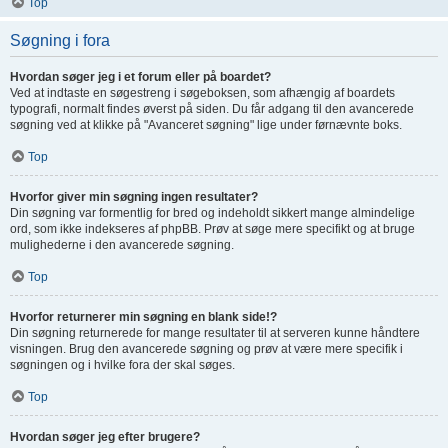
Top
Søgning i fora
Hvordan søger jeg i et forum eller på boardet?
Ved at indtaste en søgestreng i søgeboksen, som afhængig af boardets
typografi, normalt findes øverst på siden. Du får adgang til den avancerede
søgning ved at klikke på "Avanceret søgning" lige under førnævnte boks.
Top
Hvorfor giver min søgning ingen resultater?
Din søgning var formentlig for bred og indeholdt sikkert mange almindelige
ord, som ikke indekseres af phpBB. Prøv at søge mere specifikt og at bruge
mulighederne i den avancerede søgning.
Top
Hvorfor returnerer min søgning en blank side!?
Din søgning returnerede for mange resultater til at serveren kunne håndtere
visningen. Brug den avancerede søgning og prøv at være mere specifik i
søgningen og i hvilke fora der skal søges.
Top
Hvordan søger jeg efter brugere?