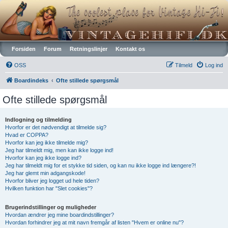
Vintagehifi.dk
Forsiden
Forum
Retningslinjer
Kontakt os
OSS
Tilmeld
Log ind
Boardindeks
Ofte stillede spørgsmål
Ofte stillede spørgsmål
Indlogning og tilmelding
Hvorfor er det nødvendigt at tilmelde sig?
Hvad er COPPA?
Hvorfor kan jeg ikke tilmelde mig?
Jeg har tilmeldt mig, men kan ikke logge ind!
Hvorfor kan jeg ikke logge ind?
Jeg har tilmeldt mig for et stykke tid siden, og kan nu ikke logge ind længere?!
Jeg har glemt min adgangskode!
Hvorfor bliver jeg logget ud hele tiden?
Hvilken funktion har "Slet cookies"?
Brugerindstillinger og muligheder
Hvordan ændrer jeg mine boardindstillinger?
Hvordan forhindrer jeg at mit navn fremgår af listen "Hvem er online nu"?