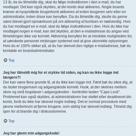
13 år, da du tilmeldte dig, skal du følge instruktionen i den e-mail, du har
modtaget. Det kan også skyldes, at din konto skal aktiveres. Nogle boards
kræver at nyoprettede brugerkonti aktiveres af enten brugeren selv eller en
administrator, inden disse kan benyttes. Da du tilmeldte dig, skulle du gerne
være blevet gjort opmærksom på om aktivering af kontoen er nødvendig. Hvis
du har modtaget en e-mail, skal du følge instruktionen i den. Hvis du ikke har
modtaget nogen e-mail, kan det skyldes, at den e-mailadresse du angav ved
tilmeldingen ikke var korrekt. Aktivering benyttes for at mindske muligheden for,
at uønskede personer misbruger systemet ved at give ukorrekte oplysninger.
Hvis du er 100% sikker på, at du har skrevet den rigtige e-mailadresse, bør du
kontakte en boardadministrator.
Top
Jeg har tilmeldt mig for et stykke tid siden, og kan nu ikke logge ind
længere?!
Der kan være flere grunde til, at du ikke kan logge ind. Først bør du sikre dig, at
du taster brugernavn og adgangskode korrekt. Husk, at der skelnes mellem
store og små bogstaver i adgangskoden - kontroller tasten "Caps Lock".
Problemet kan også skyldes, at administratoren har slettet eller deaktiveret din
konto, fordi du ikke har skrevet nogle indlæg. Det er normal procedure med
jævne mellemrum at fjerne brugere, som aldrig har skrevet indlæg. Tilmeld dig
igen for at blande dig i diskussionerne.
Top
Jeg har glemt min adgangskode!