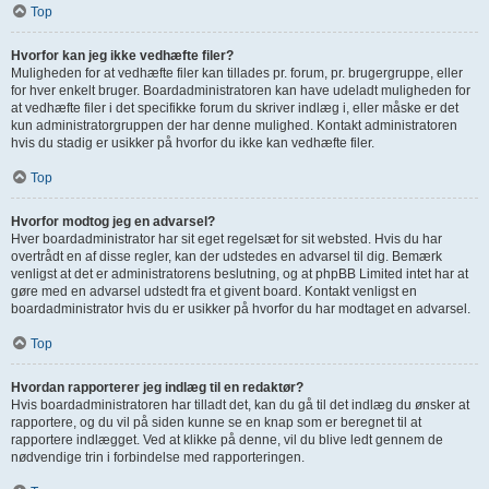
Top
Hvorfor kan jeg ikke vedhæfte filer?
Muligheden for at vedhæfte filer kan tillades pr. forum, pr. brugergruppe, eller
for hver enkelt bruger. Boardadministratoren kan have udeladt muligheden for
at vedhæfte filer i det specifikke forum du skriver indlæg i, eller måske er det
kun administratorgruppen der har denne mulighed. Kontakt administratoren
hvis du stadig er usikker på hvorfor du ikke kan vedhæfte filer.
Top
Hvorfor modtog jeg en advarsel?
Hver boardadministrator har sit eget regelsæt for sit websted. Hvis du har
overtrådt en af disse regler, kan der udstedes en advarsel til dig. Bemærk
venligst at det er administratorens beslutning, og at phpBB Limited intet har at
gøre med en advarsel udstedt fra et givent board. Kontakt venligst en
boardadministrator hvis du er usikker på hvorfor du har modtaget en advarsel.
Top
Hvordan rapporterer jeg indlæg til en redaktør?
Hvis boardadministratoren har tilladt det, kan du gå til det indlæg du ønsker at
rapportere, og du vil på siden kunne se en knap som er beregnet til at
rapportere indlægget. Ved at klikke på denne, vil du blive ledt gennem de
nødvendige trin i forbindelse med rapporteringen.