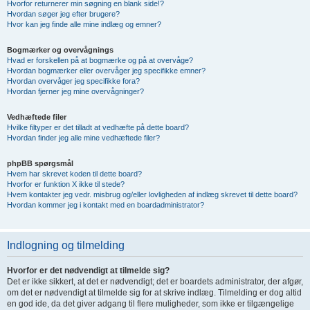
Hvorfor returnerer min søgning en blank side!?
Hvordan søger jeg efter brugere?
Hvor kan jeg finde alle mine indlæg og emner?
Bogmærker og overvågnings
Hvad er forskellen på at bogmærke og på at overvåge?
Hvordan bogmærker eller overvåger jeg specifikke emner?
Hvordan overvåger jeg specifikke fora?
Hvordan fjerner jeg mine overvågninger?
Vedhæftede filer
Hvilke filtyper er det tilladt at vedhæfte på dette board?
Hvordan finder jeg alle mine vedhæftede filer?
phpBB spørgsmål
Hvem har skrevet koden til dette board?
Hvorfor er funktion X ikke til stede?
Hvem kontakter jeg vedr. misbrug og/eller lovligheden af indlæg skrevet til dette board?
Hvordan kommer jeg i kontakt med en boardadministrator?
Indlogning og tilmelding
Hvorfor er det nødvendigt at tilmelde sig?
Det er ikke sikkert, at det er nødvendigt; det er boardets administrator, der afgør,
om det er nødvendigt at tilmelde sig for at skrive indlæg. Tilmelding er dog altid
en god ide, da det giver adgang til flere muligheder, som ikke er tilgængelige