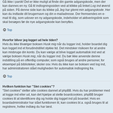
Gå ikke i panik! Det er ikke muligt at finde din gamle adgangskode, men der
kan dannes en ny. Gå til indlogningssiden ved at klikke på linket
Log ind
øverst
på siden. På denne side kan du klikke på
Jeg har glemt min adgangskode
. Her
kan du indtaste dit brugernavn og din e-mailadresse. Der fremsendes en e-
mail til dig, som udover en ny adgangskode, indeholder et aktiveringslink som
skal besøges før de nye adgangskode kan benyttes.
Top
Hvorfor bliver jeg logget ud hele tiden?
Hvis du ikke tilvælger boksen
Husk mig
når du logger ind, holder boardet dig
kun logget ind et forudindstillet stykke tid. Det mindsker risikoen for at andre
kan misbruge din konto. Du kan vælge at blive logget automatisk ind ved at
vælge boksen
Husk mig
, når du logger ind. Du bør ikke anvende denne
indstilling på en offentlig computer, som også bruges af andre personer, for
eksempel på biblioteker, skoler osv. Hvis du ikke kan se boksen ved log ind,
har administratoren slået muligheden for automatisk indlogning fra.
Top
Hvilken funktion har "Slet cookies"?
"Slet cookies" sletter alle cookies dannet af phpBB. Hvis du har problemer med
at logge ind eller ud, kan det hjælpe at slette boardcookies. phpBB bruger
cookies til at identificere dig og holde dig logget ind på boardet. Hvis en
boardadministrator har slået funktionen til, kan cookies bl.a. også bruges til at
registrere, hvilke indlæg du har læst.