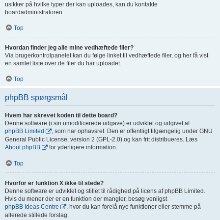
usikker på hvilke typer der kan uploades, kan du kontakte
boardadministratoren.
Top
Hvordan finder jeg alle mine vedhæftede filer?
Via brugerkontrolpanelet kan du følge linket til vedhæftede filer, og her få vist
en samlet liste over de filer du har uploadet.
Top
phpBB spørgsmål
Hvem har skrevet koden til dette board?
Denne software (i sin umodificerede udgave) er udviklet og udgivet af
phpBB Limited
, som har ophavsret. Den er offentligt tilgængelig under GNU
General Public License, version 2 (GPL-2.0) og kan frit distribueres. Læs
About phpBB
for yderligere information.
Top
Hvorfor er funktion X ikke til stede?
Denne software er udviklet og stillet til rådighed på licens af phpBB Limited.
Hvis du mener der er en funktion der mangler, besøg venligst
phpBB Ideas Centre
, hvor du kan forelå nye funktioner eller stemme på
allerede stillede forslag.