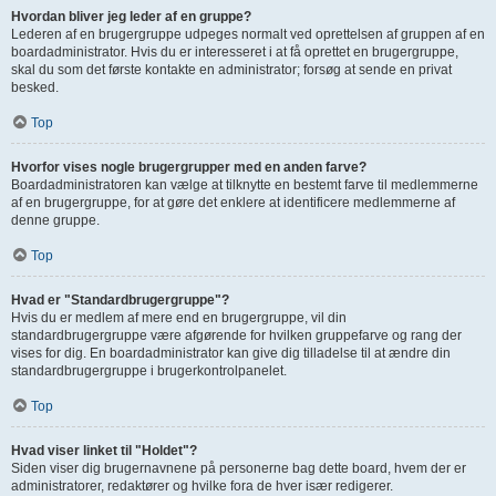
Hvordan bliver jeg leder af en gruppe?
Lederen af en brugergruppe udpeges normalt ved oprettelsen af gruppen af en
boardadministrator. Hvis du er interesseret i at få oprettet en brugergruppe,
skal du som det første kontakte en administrator; forsøg at sende en privat
besked.
Top
Hvorfor vises nogle brugergrupper med en anden farve?
Boardadministratoren kan vælge at tilknytte en bestemt farve til medlemmerne
af en brugergruppe, for at gøre det enklere at identificere medlemmerne af
denne gruppe.
Top
Hvad er "Standardbrugergruppe"?
Hvis du er medlem af mere end en brugergruppe, vil din
standardbrugergruppe være afgørende for hvilken gruppefarve og rang der
vises for dig. En boardadministrator kan give dig tilladelse til at ændre din
standardbrugergruppe i brugerkontrolpanelet.
Top
Hvad viser linket til "Holdet"?
Siden viser dig brugernavnene på personerne bag dette board, hvem der er
administratorer, redaktører og hvilke fora de hver især redigerer.