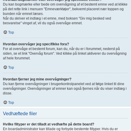
Du kan bogmærke eller bede om overvågning af et bestemt emne ved at klikke
på det rette link i menuen "Emneværktøjer", bekvemt placeret nær toppen og
bunden når emnet læses.
Når du skriver et indlæg i et emne, med boksen "Giv mig besked ved
besvarelse" vinget af, vil du også overvåge emnet.
Top
Hvordan overvåger jeg specifikke fora?
For at overvåge et bestemt forum, kan du, når du er i forummet, nederst på
siden, se et link "Overvåg forum". Ved klikke på linket aktiverer du overvågning
af hele forummet.
Top
Hvordan fjerner jeg mine overvågninger?
Du kan fjerne overvågninger i brugerkontrolpanelet ved at følge linket til dine
overvågninger. Overvågninger af emner kan også fjernes når du viser indlæg i
disse.
Top
Vedhæftede filer
Hvilke filtyper er det tilladt at vedhæfte på dette board?
En boardadministrator kan tillade og forbyde bestemte filtyper. Hvis du er