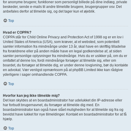
for anonyme brugere; funktioner som personligt billede på dine indlæg, private
beskeder, sende e-mails til andre tilmeldte brugere, brugergrupper osv. Det
anbefales derfor at tilmelde sig, og det tager kun et øjeblik.
Top
Hvad er COPPA?
COPPA står for Child Online Privacy and Protection Act of 1998 og er en lov i
United States of America (USA), som kræver, at et websted, som potentielt
samler information fra mindreårige under 13 år, skal have en skriftlig tilladelse
fra forældrene eller på anden måde have en legal godkendelse af, at siden
samler personlige oplysninger fra mindreårige. Hvis du er usikker på, om du er
omfattet af denne lov, fordi mindreårige forsøger at tilmelde sig, eller om
boardet, du forsøger at tilmelde dig, er under denne lovgivning, bør du kontakte
en advokat. Vær venligst opmærksom på at phpBB Limited ikke kan rådgive
yderligere i sager omhandlende COPPA.
Top
Hvorfor kan jeg ikke tilmelde mig?
Det kan skyldes at en boardadministrator har udelukket din IP-adresse eller
har forbudt brugernavnet, du forsøger at tilmelde dig med. En
boardadministrator kan også have slået muligheden for at tilmelde sig fra og
bevidst have lukket for nye tilmeldinger. Kontakt en boardadministrator for at få
hjælp.
Top