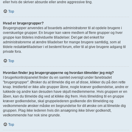
eller hvis de skriver absurde eller andre aggressive ting.
Top
Hvad er brugergrupper?
Brugergrupper anvendes af boardets administratorer til at opdele brugere i
overskuelige grupper. En bruger kan være medlem af flere grupper og hver
gruppe kan tildeles individuelle tilladelser. Det gør det enkelt for
administratorerne at ændre tilladelser for mange brugere samtidig, som at
tildele redaktørtilladelser i et bestemt forum, eller til at give brugere adgang til
private fora.
Top
Hvordan finder jeg brugergrupperne og hvordan tilmelder jeg mig?
I brugerkontrolpanelet finder du en samlet oversigt under fanebladet
"brugergrupper". Ønsker du at tilmelde dig en af disse, klikker du på den rette
knap. Imidlertid er ikke alle grupper åbne, nogle kræver godkendelse, andre er
lukkede og andre kan desuden have skjult medlemmerne. Hvis gruppen er en
åben, kan du tilmelde dig ved at klikke dig frem. Hvis tilmelding til en gruppe
kræver godkendelse, skal gruppelederen godkende din tilmelding og
vedkommende ønsker måske en begrundelse for dit ønske om at tilmelde dig
gruppen. Plag ikke lederen hvis din ansøgning ikke bliver godkendt,
vedkommende har nok sine grunde.
Top