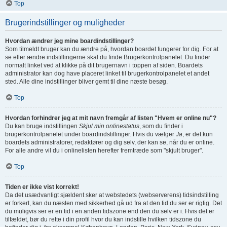
Top
Brugerindstillinger og muligheder
Hvordan ændrer jeg mine boardindstillinger?
Som tilmeldt bruger kan du ændre på, hvordan boardet fungerer for dig. For at
se eller ændre indstillingerne skal du finde Brugerkontrolpanelet. Du finder
normalt linket ved at klikke på dit brugernavn i toppen af siden. Boardets
administrator kan dog have placeret linket til brugerkontrolpanelet et andet
sted. Alle dine indstillinger bliver gemt til dine næste besøg.
Top
Hvordan forhindrer jeg at mit navn fremgår af listen "Hvem er online nu"?
Du kan bruge indstillingen
Skjul min onlinestatus
, som du finder i
brugerkontrolpanelet under boardindstillinger. Hvis du vælger
Ja
, er det kun
boardets administratorer, redaktører og dig selv, der kan se, når du er online.
For alle andre vil du i onlinelisten herefter fremtræde som "skjult bruger".
Top
Tiden er ikke vist korrekt!
Da det usædvanligt sjældent sker at webstedets (webserverens) tidsindstilling
er forkert, kan du næsten med sikkerhed gå ud fra at den tid du ser er rigtig. Det
du muligvis ser er en tid i en anden tidszone end den du selv er i. Hvis det er
tilfældet, bør du rette i din profil hvor du kan indstille hvilken tidszone du