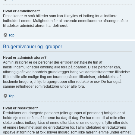
Hvad er emneikoner?
Emneikoner er små billeder som kan tilknyttes et indlæg for at indikere
indholdet i emnet. Muligheden for at anvende emneikonerne afhænger af de
tilladelser administratoren har defineret.
Top
Brugerniveauer og -grupper
Hvad er administratorer?
Administratorer er de personer der er tildelt det højeste trin af
indstillingsmuligheder omkring alle fora på boardet. Disse personer kan,
afhængig af hvad boardets grundlægger har givet administratorerne tilladelse
til, indstille alle mulige ting om foraene, såsom tilladelser, udelukkelse af
bestemte brugere, tilføje brugergrupper eller redaktører osv. De har også
samme rettigheder som redaktører under alle fora.
Top
Hvad er redaktører?
Redaktører er udpegede personer (eller grupper af personer) hvis job er at
holde øje med driften af foraene fra dag til dag. De har retten til at rette eller
slette andres indlæg, låse et emne eller låse et emne op igen, flytte eller dele
et emne i forummet som de er redaktører for. I almindelighed er redaktørens
opgave at forhindre at folk skriver indlæg som ikke hører hjemme under emnet