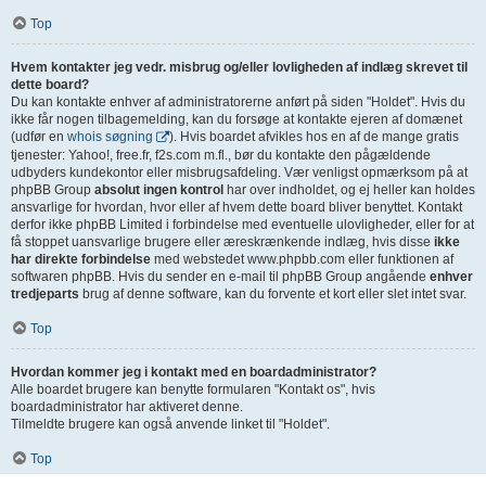
Top
Hvem kontakter jeg vedr. misbrug og/eller lovligheden af indlæg skrevet til
dette board?
Du kan kontakte enhver af administratorerne anført på siden "Holdet". Hvis du
ikke får nogen tilbagemelding, kan du forsøge at kontakte ejeren af domænet
(udfør en
whois søgning
). Hvis boardet afvikles hos en af de mange gratis
tjenester: Yahoo!, free.fr, f2s.com m.fl., bør du kontakte den pågældende
udbyders kundekontor eller misbrugsafdeling. Vær venligst opmærksom på at
phpBB Group
absolut ingen kontrol
har over indholdet, og ej heller kan holdes
ansvarlige for hvordan, hvor eller af hvem dette board bliver benyttet. Kontakt
derfor ikke phpBB Limited i forbindelse med eventuelle ulovligheder, eller for at
få stoppet uansvarlige brugere eller æreskrænkende indlæg, hvis disse
ikke
har direkte forbindelse
med webstedet www.phpbb.com eller funktionen af
softwaren phpBB. Hvis du sender en e-mail til phpBB Group angående
enhver
tredjeparts
brug af denne software, kan du forvente et kort eller slet intet svar.
Top
Hvordan kommer jeg i kontakt med en boardadministrator?
Alle boardet brugere kan benytte formularen "Kontakt os", hvis
boardadministrator har aktiveret denne.
Tilmeldte brugere kan også anvende linket til "Holdet".
Top