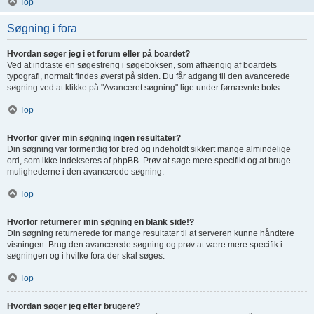
Top
Søgning i fora
Hvordan søger jeg i et forum eller på boardet?
Ved at indtaste en søgestreng i søgeboksen, som afhængig af boardets
typografi, normalt findes øverst på siden. Du får adgang til den avancerede
søgning ved at klikke på "Avanceret søgning" lige under førnævnte boks.
Top
Hvorfor giver min søgning ingen resultater?
Din søgning var formentlig for bred og indeholdt sikkert mange almindelige
ord, som ikke indekseres af phpBB. Prøv at søge mere specifikt og at bruge
mulighederne i den avancerede søgning.
Top
Hvorfor returnerer min søgning en blank side!?
Din søgning returnerede for mange resultater til at serveren kunne håndtere
visningen. Brug den avancerede søgning og prøv at være mere specifik i
søgningen og i hvilke fora der skal søges.
Top
Hvordan søger jeg efter brugere?