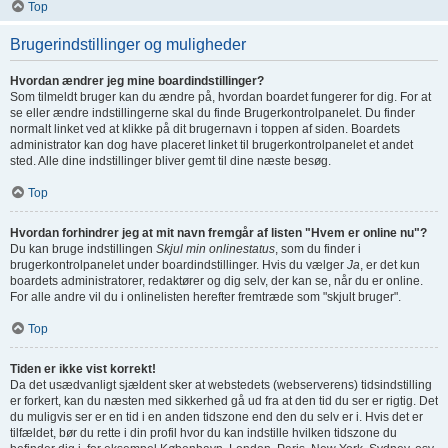
Top
Brugerindstillinger og muligheder
Hvordan ændrer jeg mine boardindstillinger?
Som tilmeldt bruger kan du ændre på, hvordan boardet fungerer for dig. For at
se eller ændre indstillingerne skal du finde Brugerkontrolpanelet. Du finder
normalt linket ved at klikke på dit brugernavn i toppen af siden. Boardets
administrator kan dog have placeret linket til brugerkontrolpanelet et andet
sted. Alle dine indstillinger bliver gemt til dine næste besøg.
Top
Hvordan forhindrer jeg at mit navn fremgår af listen "Hvem er online nu"?
Du kan bruge indstillingen
Skjul min onlinestatus
, som du finder i
brugerkontrolpanelet under boardindstillinger. Hvis du vælger
Ja
, er det kun
boardets administratorer, redaktører og dig selv, der kan se, når du er online.
For alle andre vil du i onlinelisten herefter fremtræde som "skjult bruger".
Top
Tiden er ikke vist korrekt!
Da det usædvanligt sjældent sker at webstedets (webserverens) tidsindstilling
er forkert, kan du næsten med sikkerhed gå ud fra at den tid du ser er rigtig. Det
du muligvis ser er en tid i en anden tidszone end den du selv er i. Hvis det er
tilfældet, bør du rette i din profil hvor du kan indstille hvilken tidszone du