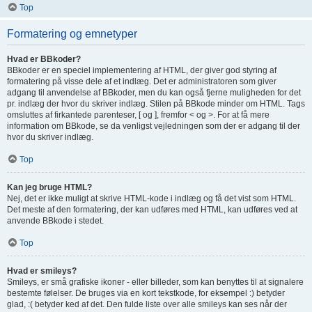
Top
Formatering og emnetyper
Hvad er BBkoder?
BBkoder er en speciel implementering af HTML, der giver god styring af
formatering på visse dele af et indlæg. Det er administratoren som giver
adgang til anvendelse af BBkoder, men du kan også fjerne muligheden for det
pr. indlæg der hvor du skriver indlæg. Stilen på BBkode minder om HTML. Tags
omsluttes af firkantede parenteser, [ og ], fremfor < og >. For at få mere
information om BBkode, se da venligst vejledningen som der er adgang til der
hvor du skriver indlæg.
Top
Kan jeg bruge HTML?
Nej, det er ikke muligt at skrive HTML-kode i indlæg og få det vist som HTML.
Det meste af den formatering, der kan udføres med HTML, kan udføres ved at
anvende BBkode i stedet.
Top
Hvad er smileys?
Smileys, er små grafiske ikoner - eller billeder, som kan benyttes til at signalere
bestemte følelser. De bruges via en kort tekstkode, for eksempel :) betyder
glad, :( betyder ked af det. Den fulde liste over alle smileys kan ses når der