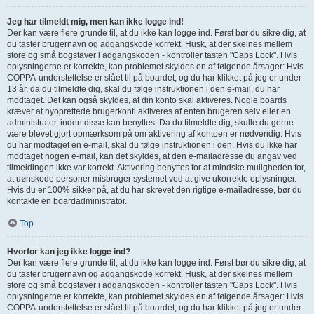
Jeg har tilmeldt mig, men kan ikke logge ind!
Der kan være flere grunde til, at du ikke kan logge ind. Først bør du sikre dig, at
du taster brugernavn og adgangskode korrekt. Husk, at der skelnes mellem
store og små bogstaver i adgangskoden - kontroller tasten "Caps Lock". Hvis
oplysningerne er korrekte, kan problemet skyldes en af følgende årsager: Hvis
COPPA-understøttelse er slået til på boardet, og du har klikket på jeg er under
13 år, da du tilmeldte dig, skal du følge instruktionen i den e-mail, du har
modtaget. Det kan også skyldes, at din konto skal aktiveres. Nogle boards
kræver at nyoprettede brugerkonti aktiveres af enten brugeren selv eller en
administrator, inden disse kan benyttes. Da du tilmeldte dig, skulle du gerne
være blevet gjort opmærksom på om aktivering af kontoen er nødvendig. Hvis
du har modtaget en e-mail, skal du følge instruktionen i den. Hvis du ikke har
modtaget nogen e-mail, kan det skyldes, at den e-mailadresse du angav ved
tilmeldingen ikke var korrekt. Aktivering benyttes for at mindske muligheden for,
at uønskede personer misbruger systemet ved at give ukorrekte oplysninger.
Hvis du er 100% sikker på, at du har skrevet den rigtige e-mailadresse, bør du
kontakte en boardadministrator.
Top
Hvorfor kan jeg ikke logge ind?
Der kan være flere grunde til, at du ikke kan logge ind. Først bør du sikre dig, at
du taster brugernavn og adgangskode korrekt. Husk, at der skelnes mellem
store og små bogstaver i adgangskoden - kontroller tasten "Caps Lock". Hvis
oplysningerne er korrekte, kan problemet skyldes en af følgende årsager: Hvis
COPPA-understøttelse er slået til på boardet, og du har klikket på jeg er under