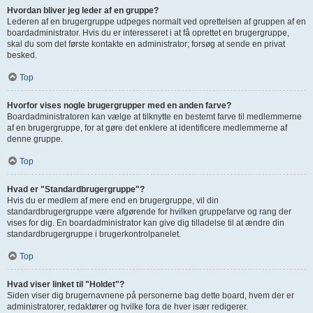
Hvordan bliver jeg leder af en gruppe?
Lederen af en brugergruppe udpeges normalt ved oprettelsen af gruppen af en
boardadministrator. Hvis du er interesseret i at få oprettet en brugergruppe,
skal du som det første kontakte en administrator; forsøg at sende en privat
besked.
Top
Hvorfor vises nogle brugergrupper med en anden farve?
Boardadministratoren kan vælge at tilknytte en bestemt farve til medlemmerne
af en brugergruppe, for at gøre det enklere at identificere medlemmerne af
denne gruppe.
Top
Hvad er "Standardbrugergruppe"?
Hvis du er medlem af mere end en brugergruppe, vil din
standardbrugergruppe være afgørende for hvilken gruppefarve og rang der
vises for dig. En boardadministrator kan give dig tilladelse til at ændre din
standardbrugergruppe i brugerkontrolpanelet.
Top
Hvad viser linket til "Holdet"?
Siden viser dig brugernavnene på personerne bag dette board, hvem der er
administratorer, redaktører og hvilke fora de hver især redigerer.