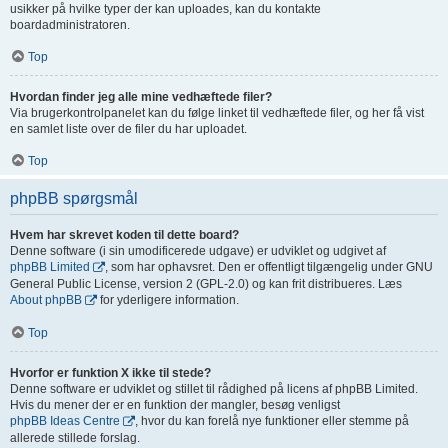
usikker på hvilke typer der kan uploades, kan du kontakte
boardadministratoren.
Top
Hvordan finder jeg alle mine vedhæftede filer?
Via brugerkontrolpanelet kan du følge linket til vedhæftede filer, og her få vist
en samlet liste over de filer du har uploadet.
Top
phpBB spørgsmål
Hvem har skrevet koden til dette board?
Denne software (i sin umodificerede udgave) er udviklet og udgivet af
phpBB Limited
, som har ophavsret. Den er offentligt tilgængelig under GNU
General Public License, version 2 (GPL-2.0) og kan frit distribueres. Læs
About phpBB
for yderligere information.
Top
Hvorfor er funktion X ikke til stede?
Denne software er udviklet og stillet til rådighed på licens af phpBB Limited.
Hvis du mener der er en funktion der mangler, besøg venligst
phpBB Ideas Centre
, hvor du kan forelå nye funktioner eller stemme på
allerede stillede forslag.