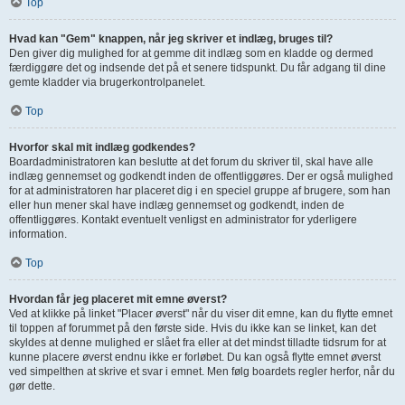
Top
Hvad kan "Gem" knappen, når jeg skriver et indlæg, bruges til?
Den giver dig mulighed for at gemme dit indlæg som en kladde og dermed
færdiggøre det og indsende det på et senere tidspunkt. Du får adgang til dine
gemte kladder via brugerkontrolpanelet.
Top
Hvorfor skal mit indlæg godkendes?
Boardadministratoren kan beslutte at det forum du skriver til, skal have alle
indlæg gennemset og godkendt inden de offentliggøres. Der er også mulighed
for at administratoren har placeret dig i en speciel gruppe af brugere, som han
eller hun mener skal have indlæg gennemset og godkendt, inden de
offentliggøres. Kontakt eventuelt venligst en administrator for yderligere
information.
Top
Hvordan får jeg placeret mit emne øverst?
Ved at klikke på linket "Placer øverst" når du viser dit emne, kan du flytte emnet
til toppen af forummet på den første side. Hvis du ikke kan se linket, kan det
skyldes at denne mulighed er slået fra eller at det mindst tilladte tidsrum for at
kunne placere øverst endnu ikke er forløbet. Du kan også flytte emnet øverst
ved simpelthen at skrive et svar i emnet. Men følg boardets regler herfor, når du
gør dette.