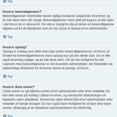
Top
Hvad er bekendtgørelser?
Bekendtgørelser indeholder typisk vigtige beskeder angående forummet, og
du bør læse dem når muligt. Bekendtgørelser vises altid på toppen af alle sider
i det forum de er skrevet til. Om det er muligt for dig at skrive en bekendtgørelse
afgøres ud fra de tilladelser som du har, disse er fastsat af en administrator.
Top
Hvad er opslag?
Opslag er indlæg som altid vises lige under bekendtgørelserne i et forum, til
forskel fra bekendtgørelserne vises opslag kun på den første side. De er ofte
også temmelig vigtige, og du bør læse dem, når du har mulighed for det.
Ligesom med bekendtgørelser er det boardets administrator, der fastsætter de
nødvendige tilladelser for at kunne skrive et opslag i et forum.
Top
Hvad er låste emner?
Låste emner er sat således enten af en administrator eller af en redaktør. Du
kan ikke svare på indlæg i sådan et emne, og eventuelle afstemninger vil
ligeledes være afsluttede. Emnet kan være blevet låst af en administrator eller
redaktør af mange årsager. Du kan også have mulighed for at låse dine egne
emner, afhængig af de tilladelser administratoren har tildelt dig.
Top