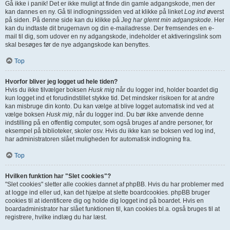
Gå ikke i panik! Det er ikke muligt at finde din gamle adgangskode, men der
kan dannes en ny. Gå til indlogningssiden ved at klikke på linket
Log ind
øverst
på siden. På denne side kan du klikke på
Jeg har glemt min adgangskode
. Her
kan du indtaste dit brugernavn og din e-mailadresse. Der fremsendes en e-
mail til dig, som udover en ny adgangskode, indeholder et aktiveringslink som
skal besøges før de nye adgangskode kan benyttes.
Top
Hvorfor bliver jeg logget ud hele tiden?
Hvis du ikke tilvælger boksen
Husk mig
når du logger ind, holder boardet dig
kun logget ind et forudindstillet stykke tid. Det mindsker risikoen for at andre
kan misbruge din konto. Du kan vælge at blive logget automatisk ind ved at
vælge boksen
Husk mig
, når du logger ind. Du bør ikke anvende denne
indstilling på en offentlig computer, som også bruges af andre personer, for
eksempel på biblioteker, skoler osv. Hvis du ikke kan se boksen ved log ind,
har administratoren slået muligheden for automatisk indlogning fra.
Top
Hvilken funktion har "Slet cookies"?
"Slet cookies" sletter alle cookies dannet af phpBB. Hvis du har problemer med
at logge ind eller ud, kan det hjælpe at slette boardcookies. phpBB bruger
cookies til at identificere dig og holde dig logget ind på boardet. Hvis en
boardadministrator har slået funktionen til, kan cookies bl.a. også bruges til at
registrere, hvilke indlæg du har læst.