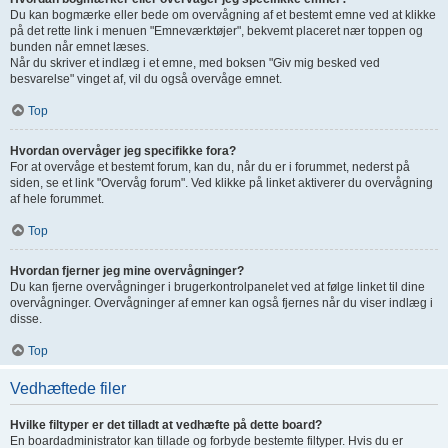
Du kan bogmærke eller bede om overvågning af et bestemt emne ved at klikke
på det rette link i menuen "Emneværktøjer", bekvemt placeret nær toppen og
bunden når emnet læses.
Når du skriver et indlæg i et emne, med boksen "Giv mig besked ved
besvarelse" vinget af, vil du også overvåge emnet.
Top
Hvordan overvåger jeg specifikke fora?
For at overvåge et bestemt forum, kan du, når du er i forummet, nederst på
siden, se et link "Overvåg forum". Ved klikke på linket aktiverer du overvågning
af hele forummet.
Top
Hvordan fjerner jeg mine overvågninger?
Du kan fjerne overvågninger i brugerkontrolpanelet ved at følge linket til dine
overvågninger. Overvågninger af emner kan også fjernes når du viser indlæg i
disse.
Top
Vedhæftede filer
Hvilke filtyper er det tilladt at vedhæfte på dette board?
En boardadministrator kan tillade og forbyde bestemte filtyper. Hvis du er