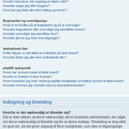
Hvorfor returnerer min søgning en blank side!?
Hvordan søger jeg efter brugere?
Hvor kan jeg finde alle mine indlæg og emner?
Bogmærker og overvågnings
Hvad er forskellen på at bogmærke og på at overvåge?
Hvordan bogmærker eller overvåger jeg specifikke emner?
Hvordan overvåger jeg specifikke fora?
Hvordan fjerner jeg mine overvågninger?
Vedhæftede filer
Hvilke filtyper er det tilladt at vedhæfte på dette board?
Hvordan finder jeg alle mine vedhæftede filer?
phpBB spørgsmål
Hvem har skrevet koden til dette board?
Hvorfor er funktion X ikke til stede?
Hvem kontakter jeg vedr. misbrug og/eller lovligheden af indlæg skrevet til dette board?
Hvordan kommer jeg i kontakt med en boardadministrator?
Indlogning og tilmelding
Hvorfor er det nødvendigt at tilmelde sig?
Det er ikke sikkert, at det er nødvendigt; det er boardets administrator, der afgør,
om det er nødvendigt at tilmelde sig for at skrive indlæg. Tilmelding er dog altid
en god ide, da det giver adgang til flere muligheder, som ikke er tilgængelige