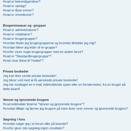
Hvad er bekendtgørelser?
Hvad er opslag?
Hvad er låste emner?
Hvad er emneikoner?
Brugerniveauer og -grupper
Hvad er administratorer?
Hvad er redaktører?
Hvad er brugergrupper?
Hvordan finder jeg brugergrupperne og hvordan tilmelder jeg mig?
Hvordan bliver jeg leder af en gruppe?
Hvorfor vises nogle brugergrupper med en anden farve?
Hvad er "Standardbrugergruppe"?
Hvad viser linket til "Holdet"?
Private beskeder
Jeg kan ikke sende private beskeder!
Jeg bliver ved med at få uønskede private beskeder!
Jeg har modtaget en e-mail, indeholdende spam eller en fornærmelse, fra en bruger på
dette board!
Venner og ignorerede brugere
Hvad indeholder listerne "Venner og ignorerede brugere"?
Hvordan tilføjer og fjerner jeg brugere på mine lister over venner og ignorerede brugere?
Søgning i fora
Hvordan søger jeg i et forum eller på boardet?
Hvorfor giver min søgning ingen resultater?