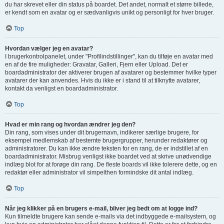
du har skrevet eller din status på boardet. Det andet, normalt et større billede,
er kendt som en avatar og er sædvanligvis unikt og personligt for hver bruger.
Top
Hvordan vælger jeg en avatar?
I brugerkontrolpanelet, under "Profilindstillinger", kan du tilføje en avatar med
en af de fire muligheder: Gravatar, Galleri, Fjern eller Upload. Det er
boardadministrator der aktiverer brugen af avatarer og bestemmer hvilke typer
avatarer der kan anvendes. Hvis du ikke er i stand til at tilknytte avatarer,
kontakt da venligst en boardadministrator.
Top
Hvad er min rang og hvordan ændrer jeg den?
Din rang, som vises under dit brugernavn, indikerer særlige brugere, for
eksempel medlemskab af bestemte brugergrupper, herunder redaktører og
administratorer. Du kan ikke ændre teksten for en rang, de er indstillet af en
boardadministrator. Misbrug venligst ikke boardet ved at skrive unødvendige
indlæg blot for at forøge din rang. De fleste boards vil ikke tolerere dette, og en
redaktør eller administrator vil simpelthen formindske dit antal indlæg.
Top
Når jeg klikker på en brugers e-mail, bliver jeg bedt om at logge ind?
Kun tilmeldte brugere kan sende e-mails via det indbyggede e-mailsystem, og