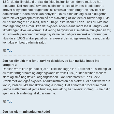
13 år, da du tilmeldte dig, skal du følge instruktionen i den e-mail, du har
modtaget. Det kan også skyldes, at din konto skal aktiveres. Nogle boards
kræver at nyoprettede brugerkonti aktiveres af enten brugeren selv eller en
administrator, inden disse kan benyttes. Da du tilmeldte dig, skulle du gerne
være blevet gjort opmærksom på om aktivering af kontoen er nødvendig. Hvis
du har modtaget en e-mail, skal du følge instruktionen i den. Hvis du ikke har
modtaget nogen e-mail, kan det skyldes, at den e-mailadresse du angav ved
tilmeldingen ikke var korrekt. Aktivering benyttes for at mindske muligheden for,
at uønskede personer misbruger systemet ved at give ukorrekte oplysninger.
Hvis du er 100% sikker på, at du har skrevet den rigtige e-mailadresse, bør du
kontakte en boardadministrator.
Top
Jeg har tilmeldt mig for et stykke tid siden, og kan nu ikke logge ind
længere?!
Der kan være flere grunde til, at du ikke kan logge ind. Først bør du sikre dig, at
du taster brugernavn og adgangskode korrekt. Husk, at der skelnes mellem
store og små bogstaver i adgangskoden - kontroller tasten "Caps Lock".
Problemet kan også skyldes, at administratoren har slettet eller deaktiveret din
konto, fordi du ikke har skrevet nogle indlæg. Det er normal procedure med
jævne mellemrum at fjerne brugere, som aldrig har skrevet indlæg. Tilmeld dig
igen for at blande dig i diskussionerne.
Top
Jeg har glemt min adgangskode!