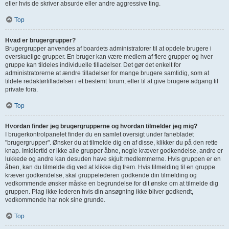
eller hvis de skriver absurde eller andre aggressive ting.
Top
Hvad er brugergrupper?
Brugergrupper anvendes af boardets administratorer til at opdele brugere i
overskuelige grupper. En bruger kan være medlem af flere grupper og hver
gruppe kan tildeles individuelle tilladelser. Det gør det enkelt for
administratorerne at ændre tilladelser for mange brugere samtidig, som at
tildele redaktørtilladelser i et bestemt forum, eller til at give brugere adgang til
private fora.
Top
Hvordan finder jeg brugergrupperne og hvordan tilmelder jeg mig?
I brugerkontrolpanelet finder du en samlet oversigt under fanebladet
"brugergrupper". Ønsker du at tilmelde dig en af disse, klikker du på den rette
knap. Imidlertid er ikke alle grupper åbne, nogle kræver godkendelse, andre er
lukkede og andre kan desuden have skjult medlemmerne. Hvis gruppen er en
åben, kan du tilmelde dig ved at klikke dig frem. Hvis tilmelding til en gruppe
kræver godkendelse, skal gruppelederen godkende din tilmelding og
vedkommende ønsker måske en begrundelse for dit ønske om at tilmelde dig
gruppen. Plag ikke lederen hvis din ansøgning ikke bliver godkendt,
vedkommende har nok sine grunde.
Top