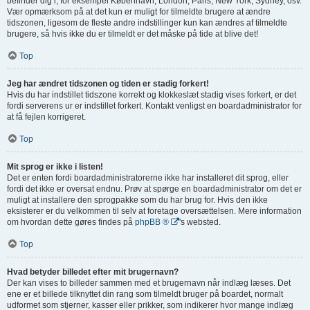
befinder dig i, for eksempel København, London, Paris, New York, Sydney, osv.
Vær opmærksom på at det kun er muligt for tilmeldte brugere at ændre
tidszonen, ligesom de fleste andre indstillinger kun kan ændres af tilmeldte
brugere, så hvis ikke du er tilmeldt er det måske på tide at blive det!
Top
Jeg har ændret tidszonen og tiden er stadig forkert!
Hvis du har indstillet tidszone korrekt og klokkeslæt stadig vises forkert, er det
fordi serverens ur er indstillet forkert. Kontakt venligst en boardadministrator for
at få fejlen korrigeret.
Top
Mit sprog er ikke i listen!
Det er enten fordi boardadministratorerne ikke har installeret dit sprog, eller
fordi det ikke er oversat endnu. Prøv at spørge en boardadministrator om det er
muligt at installere den sprogpakke som du har brug for. Hvis den ikke
eksisterer er du velkommen til selv at foretage oversættelsen. Mere information
om hvordan dette gøres findes på
phpBB ®
's websted.
Top
Hvad betyder billedet efter mit brugernavn?
Der kan vises to billeder sammen med et brugernavn når indlæg læses. Det
ene er et billede tilknyttet din rang som tilmeldt bruger på boardet, normalt
udformet som stjerner, kasser eller prikker, som indikerer hvor mange indlæg