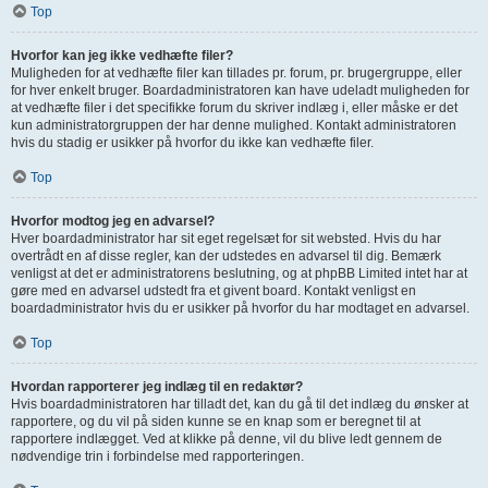
Top
Hvorfor kan jeg ikke vedhæfte filer?
Muligheden for at vedhæfte filer kan tillades pr. forum, pr. brugergruppe, eller
for hver enkelt bruger. Boardadministratoren kan have udeladt muligheden for
at vedhæfte filer i det specifikke forum du skriver indlæg i, eller måske er det
kun administratorgruppen der har denne mulighed. Kontakt administratoren
hvis du stadig er usikker på hvorfor du ikke kan vedhæfte filer.
Top
Hvorfor modtog jeg en advarsel?
Hver boardadministrator har sit eget regelsæt for sit websted. Hvis du har
overtrådt en af disse regler, kan der udstedes en advarsel til dig. Bemærk
venligst at det er administratorens beslutning, og at phpBB Limited intet har at
gøre med en advarsel udstedt fra et givent board. Kontakt venligst en
boardadministrator hvis du er usikker på hvorfor du har modtaget en advarsel.
Top
Hvordan rapporterer jeg indlæg til en redaktør?
Hvis boardadministratoren har tilladt det, kan du gå til det indlæg du ønsker at
rapportere, og du vil på siden kunne se en knap som er beregnet til at
rapportere indlægget. Ved at klikke på denne, vil du blive ledt gennem de
nødvendige trin i forbindelse med rapporteringen.