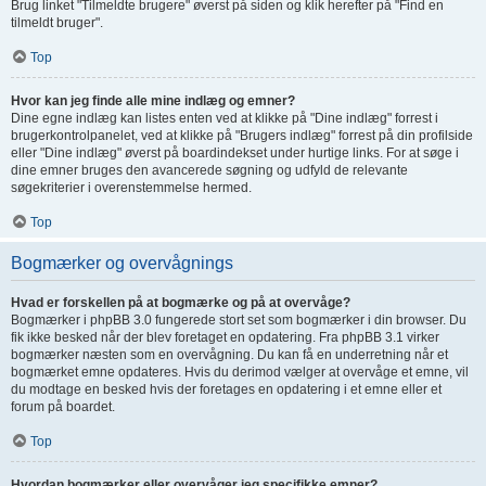
Brug linket "Tilmeldte brugere" øverst på siden og klik herefter på "Find en
tilmeldt bruger".
Top
Hvor kan jeg finde alle mine indlæg og emner?
Dine egne indlæg kan listes enten ved at klikke på "Dine indlæg" forrest i
brugerkontrolpanelet, ved at klikke på "Brugers indlæg" forrest på din profilside
eller "Dine indlæg" øverst på boardindekset under hurtige links. For at søge i
dine emner bruges den avancerede søgning og udfyld de relevante
søgekriterier i overenstemmelse hermed.
Top
Bogmærker og overvågnings
Hvad er forskellen på at bogmærke og på at overvåge?
Bogmærker i phpBB 3.0 fungerede stort set som bogmærker i din browser. Du
fik ikke besked når der blev foretaget en opdatering. Fra phpBB 3.1 virker
bogmærker næsten som en overvågning. Du kan få en underretning når et
bogmærket emne opdateres. Hvis du derimod vælger at overvåge et emne, vil
du modtage en besked hvis der foretages en opdatering i et emne eller et
forum på boardet.
Top
Hvordan bogmærker eller overvåger jeg specifikke emner?