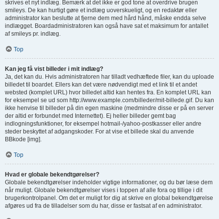
skrives et nyt indlæg. Bemærk at det ikke er god tone at overdrive brugen
smileys. De kan hurtigt gøre et indlæg uoverskueligt, og en redaktør eller
administrator kan beslutte at fjerne dem med hård hånd, måske endda selve
indlægget. Boardadministratoren kan også have sat et maksimum for antallet
af smileys pr. indlæg.
Top
Kan jeg få vist billeder i mit indlæg?
Ja, det kan du. Hvis administratoren har tilladt vedhæftede filer, kan du uploade
billedet til boardet. Ellers kan det være nødvendigt med et link til et andet
websted (komplet URL) hvor billedet altid kan hentes fra. En komplet URL kan
for eksempel se ud som http://www.example.com/billeder/mit-billede.gif. Du kan
ikke henvise til billeder på din egen maskine (medmindre disse er på en server
der altid er forbundet med Internettet). Ej heller billeder gemt bag
indlogningsfunktioner, for eksempel hotmail-/yahoo-postkasser eller andre
steder beskyttet af adgangskoder. For at vise et billede skal du anvende
BBkode [img].
Top
Hvad er globale bekendtgørelser?
Globale bekendtgørelser indeholder vigtige informationer, og du bør læse dem
når muligt. Globale bekendtgørelser vises i toppen af alle fora og tillige i dit
brugerkontrolpanel. Om det er muligt for dig at skrive en global bekendtgørelse
afgøres ud fra de tilladelser som du har, disse er fastsat af en administrator.