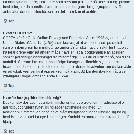
for anonyme brugere; funktioner som personligt billede på dine indlæg, private
beskeder, sende e-mails til andre tilmeldte brugere, brugergrupper osv. Det
anbefales derfor at tilmelde sig, og det tager kun et øjeblik.
Top
Hvad er COPPA?
COPPA står for Child Online Privacy and Protection Act of 1998 og er en lov i
United States of America (USA), som kræver, at et websted, som potentielt
samler information fra mindreårige under 13 år, skal have en skriftlig tilladelse
fra forældrene eller på anden måde have en legal godkendelse af, at siden
samler personlige oplysninger fra mindreårige. Hvis du er usikker på, om du er
omfattet af denne lov, fordi mindreårige forsøger at tilmelde sig, eller om
boardet, du forsøger at tilmelde dig, er under denne lovgivning, bør du kontakte
en advokat. Vær venligst opmærksom på at phpBB Limited ikke kan rådgive
yderligere i sager omhandlende COPPA.
Top
Hvorfor kan jeg ikke tilmelde mig?
Det kan skyldes at en boardadministrator har udelukket din IP-adresse eller
har forbudt brugernavnet, du forsøger at tilmelde dig med. En
boardadministrator kan også have slået muligheden for at tilmelde sig fra og
bevidst have lukket for nye tilmeldinger. Kontakt en boardadministrator for at få
hjælp.
Top