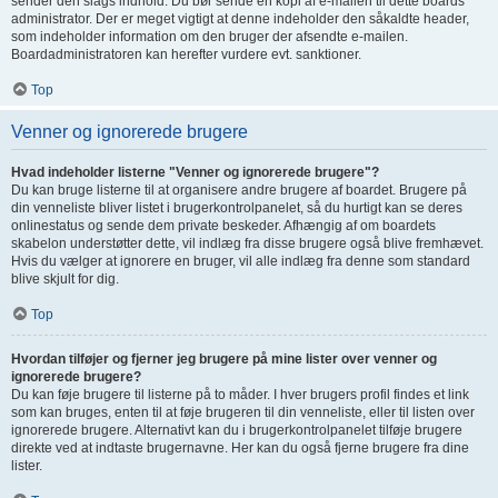
sender den slags indhold. Du bør sende en kopi af e-mailen til dette boards
administrator. Der er meget vigtigt at denne indeholder den såkaldte header,
som indeholder information om den bruger der afsendte e-mailen.
Boardadministratoren kan herefter vurdere evt. sanktioner.
Top
Venner og ignorerede brugere
Hvad indeholder listerne "Venner og ignorerede brugere"?
Du kan bruge listerne til at organisere andre brugere af boardet. Brugere på
din venneliste bliver listet i brugerkontrolpanelet, så du hurtigt kan se deres
onlinestatus og sende dem private beskeder. Afhængig af om boardets
skabelon understøtter dette, vil indlæg fra disse brugere også blive fremhævet.
Hvis du vælger at ignorere en bruger, vil alle indlæg fra denne som standard
blive skjult for dig.
Top
Hvordan tilføjer og fjerner jeg brugere på mine lister over venner og
ignorerede brugere?
Du kan føje brugere til listerne på to måder. I hver brugers profil findes et link
som kan bruges, enten til at føje brugeren til din venneliste, eller til listen over
ignorerede brugere. Alternativt kan du i brugerkontrolpanelet tilføje brugere
direkte ved at indtaste brugernavne. Her kan du også fjerne brugere fra dine
lister.