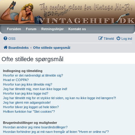
Vintagehifi.dk
Forsiden
Forum
Retningslinjer
Kontakt os
OSS
Tilmeld
Log ind
Boardindeks
Ofte stillede spørgsmål
Ofte stillede spørgsmål
Indlogning og tilmelding
Hvorfor er det nødvendigt at tilmelde sig?
Hvad er COPPA?
Hvorfor kan jeg ikke tilmelde mig?
Jeg har tilmeldt mig, men kan ikke logge ind!
Hvorfor kan jeg ikke logge ind?
Jeg har tilmeldt mig for et stykke tid siden, og kan nu ikke logge ind længere?!
Jeg har glemt min adgangskode!
Hvorfor bliver jeg logget ud hele tiden?
Hvilken funktion har "Slet cookies"?
Brugerindstillinger og muligheder
Hvordan ændrer jeg mine boardindstillinger?
Hvordan forhindrer jeg at mit navn fremgår af listen "Hvem er online nu"?