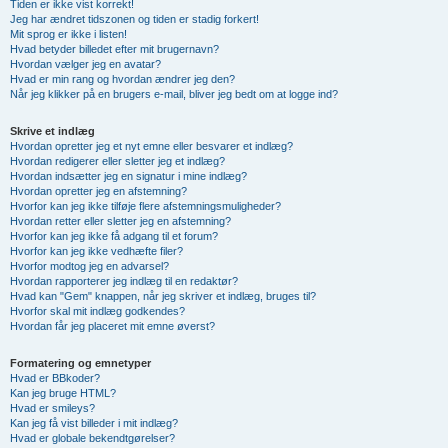
Tiden er ikke vist korrekt!
Jeg har ændret tidszonen og tiden er stadig forkert!
Mit sprog er ikke i listen!
Hvad betyder billedet efter mit brugernavn?
Hvordan vælger jeg en avatar?
Hvad er min rang og hvordan ændrer jeg den?
Når jeg klikker på en brugers e-mail, bliver jeg bedt om at logge ind?
Skrive et indlæg
Hvordan opretter jeg et nyt emne eller besvarer et indlæg?
Hvordan redigerer eller sletter jeg et indlæg?
Hvordan indsætter jeg en signatur i mine indlæg?
Hvordan opretter jeg en afstemning?
Hvorfor kan jeg ikke tilføje flere afstemningsmuligheder?
Hvordan retter eller sletter jeg en afstemning?
Hvorfor kan jeg ikke få adgang til et forum?
Hvorfor kan jeg ikke vedhæfte filer?
Hvorfor modtog jeg en advarsel?
Hvordan rapporterer jeg indlæg til en redaktør?
Hvad kan "Gem" knappen, når jeg skriver et indlæg, bruges til?
Hvorfor skal mit indlæg godkendes?
Hvordan får jeg placeret mit emne øverst?
Formatering og emnetyper
Hvad er BBkoder?
Kan jeg bruge HTML?
Hvad er smileys?
Kan jeg få vist billeder i mit indlæg?
Hvad er globale bekendtgørelser?