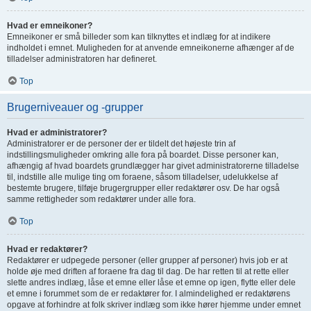
Hvad er emneikoner?
Emneikoner er små billeder som kan tilknyttes et indlæg for at indikere
indholdet i emnet. Muligheden for at anvende emneikonerne afhænger af de
tilladelser administratoren har defineret.
Top
Brugerniveauer og -grupper
Hvad er administratorer?
Administratorer er de personer der er tildelt det højeste trin af
indstillingsmuligheder omkring alle fora på boardet. Disse personer kan,
afhængig af hvad boardets grundlægger har givet administratorerne tilladelse
til, indstille alle mulige ting om foraene, såsom tilladelser, udelukkelse af
bestemte brugere, tilføje brugergrupper eller redaktører osv. De har også
samme rettigheder som redaktører under alle fora.
Top
Hvad er redaktører?
Redaktører er udpegede personer (eller grupper af personer) hvis job er at
holde øje med driften af foraene fra dag til dag. De har retten til at rette eller
slette andres indlæg, låse et emne eller låse et emne op igen, flytte eller dele
et emne i forummet som de er redaktører for. I almindelighed er redaktørens
opgave at forhindre at folk skriver indlæg som ikke hører hjemme under emnet