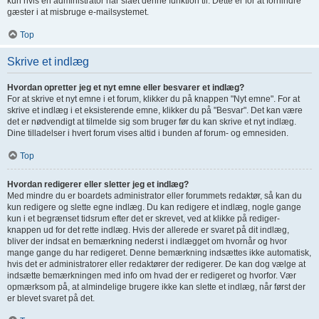
kun hvis en administrator har slået denne funktion til. Dette er for at forhindre
gæster i at misbruge e-mailsystemet.
Top
Skrive et indlæg
Hvordan opretter jeg et nyt emne eller besvarer et indlæg?
For at skrive et nyt emne i et forum, klikker du på knappen "Nyt emne". For at
skrive et indlæg i et eksisterende emne, klikker du på "Besvar". Det kan være
det er nødvendigt at tilmelde sig som bruger før du kan skrive et nyt indlæg.
Dine tilladelser i hvert forum vises altid i bunden af forum- og emnesiden.
Top
Hvordan redigerer eller sletter jeg et indlæg?
Med mindre du er boardets administrator eller forummets redaktør, så kan du
kun redigere og slette egne indlæg. Du kan redigere et indlæg, nogle gange
kun i et begrænset tidsrum efter det er skrevet, ved at klikke på rediger-
knappen ud for det rette indlæg. Hvis der allerede er svaret på dit indlæg,
bliver der indsat en bemærkning nederst i indlægget om hvornår og hvor
mange gange du har redigeret. Denne bemærkning indsættes ikke automatisk,
hvis det er administratorer eller redaktører der redigerer. De kan dog vælge at
indsætte bemærkningen med info om hvad der er redigeret og hvorfor. Vær
opmærksom på, at almindelige brugere ikke kan slette et indlæg, når først der
er blevet svaret på det.