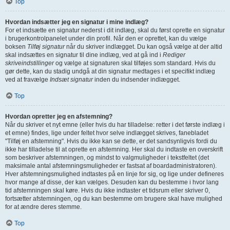
Top
Hvordan indsætter jeg en signatur i mine indlæg?
For et indsætte en signatur nederst i dit indlæg, skal du først oprette en signatur
i brugerkontrolpanelet under din profil. Når den er oprettet, kan du vælge
boksen
Tilføj signatur
når du skriver indlægget. Du kan også vælge at der altid
skal indsættes en signatur til dine indlæg, ved at gå ind i
Rediger
skriveindstillinger
og vælge at signaturen skal tilføjes som standard. Hvis du
gør dette, kan du stadig undgå at din signatur medtages i et specifikt indlæg
ved at fravælge
Indsæt signatur
inden du indsender indlægget.
Top
Hvordan opretter jeg en afstemning?
Når du skriver et nyt emne (eller hvis du har tilladelse: retter i det første indlæg i
et emne) findes, lige under feltet hvor selve indlægget skrives, fanebladet
"Tilføj en afstemning". Hvis du ikke kan se dette, er det sandsynligvis fordi du
ikke har tilladelse til at oprette en afstemning. Her skal du indtaste en overskrift
som beskriver afstemningen, og mindst to valgmuligheder i tekstfeltet (det
maksimale antal afstemningsmuligheder er fastsat af boardadministratoren).
Hver afstemningsmulighed indtastes på en linje for sig, og lige under defineres
hvor mange af disse, der kan vælges. Desuden kan du bestemme i hvor lang
tid afstemningen skal køre. Hvis du ikke indtaster et tidsrum eller skriver 0,
fortsætter afstemningen, og du kan bestemme om brugere skal have mulighed
for at ændre deres stemme.
Top