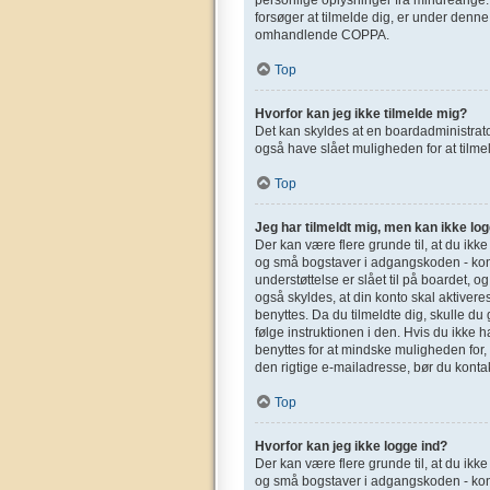
forsøger at tilmelde dig, er under denn
omhandlende COPPA.
Top
Hvorfor kan jeg ikke tilmelde mig?
Det kan skyldes at en boardadministrato
også have slået muligheden for at tilmel
Top
Jeg har tilmeldt mig, men kan ikke log
Der kan være flere grunde til, at du ikk
og små bogstaver i adgangskoden - kont
understøttelse er slået til på boardet, o
også skyldes, at din konto skal aktivere
benyttes. Da du tilmeldte dig, skulle d
følge instruktionen i den. Hvis du ikke 
benyttes for at mindske muligheden for,
den rigtige e-mailadresse, bør du konta
Top
Hvorfor kan jeg ikke logge ind?
Der kan være flere grunde til, at du ikk
og små bogstaver i adgangskoden - kont