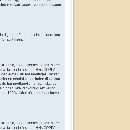
ted ikke kan rådgive yderligere i sager
elde dig med. En boardadministrator kan
for at få hjælp.
ekt. Husk, at der skelnes mellem store
en af følgende årsager: Hvis COPPA-
n i den e-mail, du har modtaget. Det kan
eller en administrator, inden disse kan
s du har modtaget en e-mail, skal du
ldingen ikke var korrekt. Aktivering
u er 100% sikker på, at du har skrevet
ekt. Husk, at der skelnes mellem store
en af følgende årsager: Hvis COPPA-