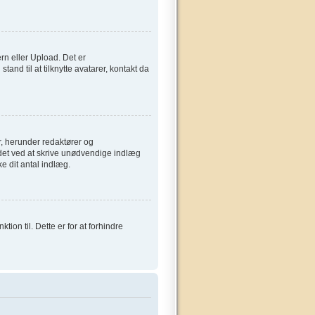
ern eller Upload. Det er
and til at tilknytte avatarer, kontakt da
, herunder redaktører og
ardet ved at skrive unødvendige indlæg
ke dit antal indlæg.
on til. Dette er for at forhindre