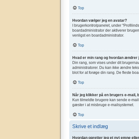
Top
Hvordan vælger jeg en avatar?
I brugerkontrolpanelet, under "Profilinds
boardadministrator der aktiverer brugen 
venligst en boardadministrator.
Top
Hvad er min rang og hvordan ændrer 
Din rang, som vises under dit brugerna
administratorer. Du kan ikke ændre tekst
blot for at forøge din rang. De fleste bo
Top
Når jeg klikker på en brugers e-mail, b
Kun tilmeldte brugere kan sende e-mails 
gæster i at misbruge e-mailsystemet.
Top
Skrive et indlæg
Hvordan opretter jeg et nyt emne elle