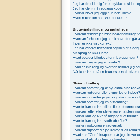
Jeg har tilmeldt mig for et stykke tid siden,
Jeg har glemt min adgangskode!
Hvorfor bliver jeg logget ud hele tiden?
Hvilken funktion har "Slet cookies"?
Brugerindstillinger og muligheder
Hvordan ændrer jeg mine boardindstillinger?
Hvordan forhindrer jeg at mit navn fremgår a
Tiden er ikke vist korrekt!
Jeg har ændret tidszonen og tiden er stadig 
Mit sprog er ikke i listen!
Hvad betyder billedet efter mit brugernavn?
Hvordan vælger jeg en avatar?
Hvad er min rang og hvordan ændrer jeg de
Når jeg klikker på en brugers e-mail, bliver 
Skrive et indlæg
Hvordan opretter jeg et nyt emne eller besva
Hvordan redigerer eller sletter jeg et indlæg?
Hvordan indsætter jeg en signatur i mine in
Hvordan opretter jeg en afstemning?
Hvorfor kan jeg ikke tilføje flere afstemning
Hvordan retter eller sletter jeg en afstemnin
Hvorfor kan jeg ikke få adgang til et forum?
Hvorfor kan jeg ikke vedhæfte filer?
Hvorfor modtog jeg en advarsel?
Hvordan rapporterer jeg indlæg til en redakt
Hvad kan "Gem" knappen, når jeg skriver et 
Hvorfor skal mit indlæg godkendes?