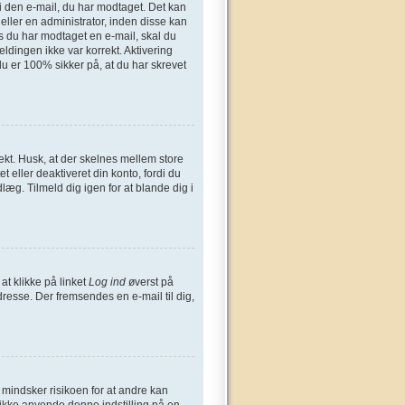
n i den e-mail, du har modtaget. Det kan
eller en administrator, inden disse kan
s du har modtaget en e-mail, skal du
ldingen ikke var korrekt. Aktivering
u er 100% sikker på, at du har skrevet
ekt. Husk, at der skelnes mellem store
 eller deaktiveret din konto, fordi du
æg. Tilmeld dig igen for at blande dig i
at klikke på linket
Log ind
øverst på
dresse. Der fremsendes en e-mail til dig,
t mindsker risikoen for at andre kan
 ikke anvende denne indstilling på en