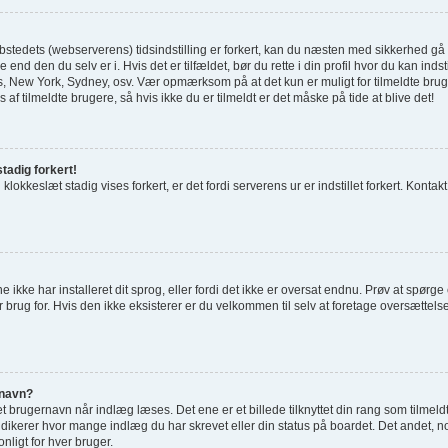
tedets (webserverens) tidsindstilling er forkert, kan du næsten med sikkerhed gå ud 
 end den du selv er i. Hvis det er tilfældet, bør du rette i din profil hvor du kan indst
 New York, Sydney, osv. Vær opmærksom på at det kun er muligt for tilmeldte bru
 af tilmeldte brugere, så hvis ikke du er tilmeldt er det måske på tide at blive det!
tadig forkert!
 klokkeslæt stadig vises forkert, er det fordi serverens ur er indstillet forkert. Kontak
e ikke har installeret dit sprog, eller fordi det ikke er oversat endnu. Prøv at spørg
 brug for. Hvis den ikke eksisterer er du velkommen til selv at foretage oversættel
rnavn?
 brugernavn når indlæg læses. Det ene er et billede tilknyttet din rang som tilmeld
indikerer hvor mange indlæg du har skrevet eller din status på boardet. Det andet, no
nligt for hver bruger.