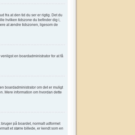
fra at den tid du ser er rigtig. Det du
ille hvilken tidszone du befinder dig i,
gere at ændre tidszonen, ligesom de
t venligst en boardadministrator for at få
e en boardadministrator om det er muligt
sen. Mere information om hvordan dette
t bruger på boardet, normalt udformet
rmalt et større billede, er kendt som en