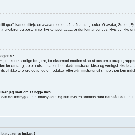
tillinger", kan du tilføje en avatar med en af de fire muligheder: Gravatar, Galleri, Fj
af avatarer og bestemmer hvilke typer avatarer der kan anvendes. Hvis du ikke er i st
jeg den?
vn, indikerer særlige brugere, for eksempel medlemskab af bestemte brugergrupper
en for en rang, de er indstillet af en boardadministrator. Misbrug venligst ikke bo
ards vil ikke tolerere dette, og en redaktør eller administrator vil simpelthen forminds
liver jeg bedt om at logge ind?
via det indbyggede e-mailsystem, og kun hvis en administrator har slået denne funkti
r besvarer et indlæg?