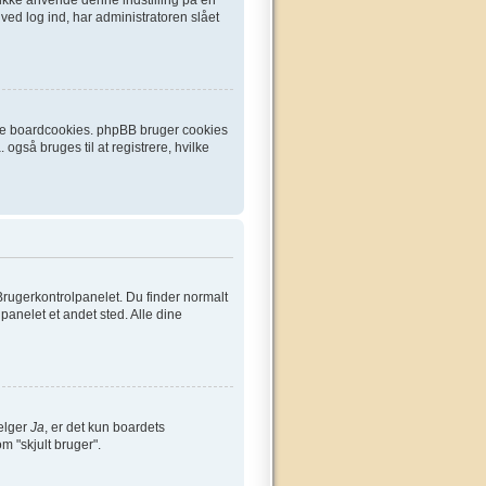
ved log ind, har administratoren slået
ette boardcookies. phpBB bruger cookies
 også bruges til at registrere, hvilke
Brugerkontrolpanelet. Du finder normalt
lpanelet et andet sted. Alle dine
vælger
Ja
, er det kun boardets
om "skjult bruger".