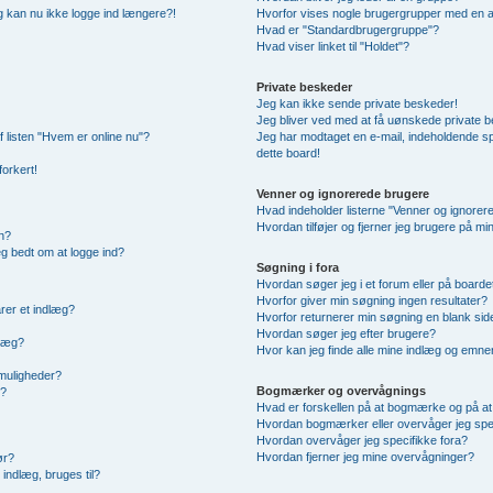
 og kan nu ikke logge ind længere?!
Hvorfor vises nogle brugergrupper med en 
Hvad er "Standardbrugergruppe"?
Hvad viser linket til "Holdet"?
Private beskeder
Jeg kan ikke sende private beskeder!
Jeg bliver ved med at få uønskede private 
f listen "Hvem er online nu"?
Jeg har modtaget en e-mail, indeholdende sp
dette board!
forkert!
Venner og ignorerede brugere
Hvad indeholder listerne "Venner og ignorer
Hvordan tilføjer og fjerner jeg brugere på m
n?
jeg bedt om at logge ind?
Søgning i fora
Hvordan søger jeg i et forum eller på boarde
Hvorfor giver min søgning ingen resultater?
rer et indlæg?
Hvorfor returnerer min søgning en blank sid
Hvordan søger jeg efter brugere?
dlæg?
Hvor kan jeg finde alle mine indlæg og emne
smuligheder?
Bogmærker og overvågnings
g?
Hvad er forskellen på at bogmærke og på a
Hvordan bogmærker eller overvåger jeg spe
Hvordan overvåger jeg specifikke fora?
Hvordan fjerner jeg mine overvågninger?
ør?
indlæg, bruges til?