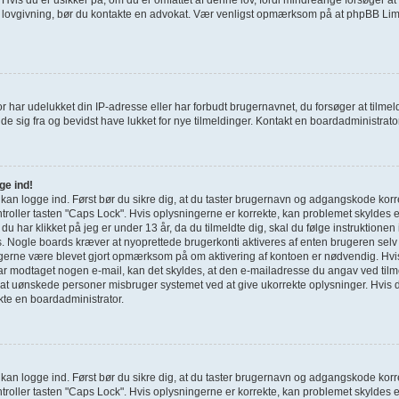
e lovgivning, bør du kontakte en advokat. Vær venligst opmærksom på at phpBB Limi
r har udelukket din IP-adresse eller har forbudt brugernavnet, du forsøger at tilm
de sig fra og bevidst have lukket for nye tilmeldinger. Kontakt en boardadministrator 
ge ind!
e kan logge ind. Først bør du sikre dig, at du taster brugernavn og adgangskode korr
roller tasten "Caps Lock". Hvis oplysningerne er korrekte, kan problemet skyldes 
g du har klikket på jeg er under 13 år, da du tilmeldte dig, skal du følge instruktione
s. Nogle boards kræver at nyoprettede brugerkonti aktiveres af enten brugeren selv 
u gerne være blevet gjort opmærksom på om aktivering af kontoen er nødvendig. Hvi
har modtaget nogen e-mail, kan det skyldes, at den e-mailadresse du angav ved tilme
 at uønskede personer misbruger systemet ved at give ukorrekte oplysninger. Hvis d
kte en boardadministrator.
e kan logge ind. Først bør du sikre dig, at du taster brugernavn og adgangskode korr
roller tasten "Caps Lock". Hvis oplysningerne er korrekte, kan problemet skyldes 