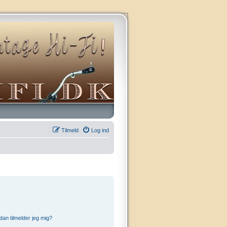
Tilmeld
Log ind
an tilmelder jeg mig?