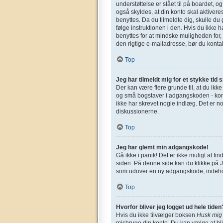
understøttelse er slået til på boardet, o
også skyldes, at din konto skal aktivere
benyttes. Da du tilmeldte dig, skulle d
følge instruktionen i den. Hvis du ikke 
benyttes for at mindske muligheden for,
den rigtige e-mailadresse, bør du konta
Top
Jeg har tilmeldt mig for et stykke tid 
Der kan være flere grunde til, at du ikk
og små bogstaver i adgangskoden - kontro
ikke har skrevet nogle indlæg. Det er n
diskussionerne.
Top
Jeg har glemt min adgangskode!
Gå ikke i panik! Det er ikke muligt at 
siden. På denne side kan du klikke på
som udover en ny adgangskode, indehol
Top
Hvorfor bliver jeg logget ud hele tiden
Hvis du ikke tilvælger boksen
Husk mig
misbruge din konto. Du kan vælge at bl