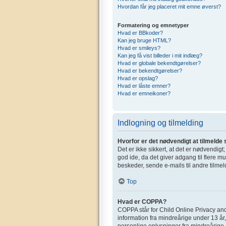
Hvordan får jeg placeret mit emne øverst?
Formatering og emnetyper
Hvad er BBkoder?
Kan jeg bruge HTML?
Hvad er smileys?
Kan jeg få vist billeder i mit indlæg?
Hvad er globale bekendtgørelser?
Hvad er bekendtgørelser?
Hvad er opslag?
Hvad er låste emner?
Hvad er emneikoner?
Indlogning og tilmelding
Hvorfor er det nødvendigt at tilmelde 
Det er ikke sikkert, at det er nødvendigt
god ide, da det giver adgang til flere m
beskeder, sende e-mails til andre tilmel
Top
Hvad er COPPA?
COPPA står for Child Online Privacy and
information fra mindreårige under 13 år,
personlige oplysninger fra mindreårige. 