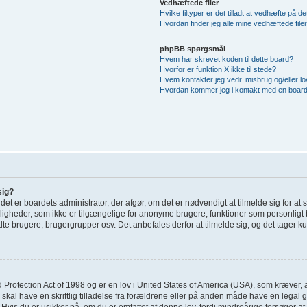
Vedhæftede filer
Hvilke filtyper er det tilladt at vedhæfte på d
Hvordan finder jeg alle mine vedhæftede file
phpBB spørgsmål
Hvem har skrevet koden til dette board?
Hvorfor er funktion X ikke til stede?
Hvem kontakter jeg vedr. misbrug og/eller lov
Hvordan kommer jeg i kontakt med en board
sig?
; det er boardets administrator, der afgør, om det er nødvendigt at tilmelde sig for at
uligheder, som ikke er tilgængelige for anonyme brugere; funktioner som personligt 
dte brugere, brugergrupper osv. Det anbefales derfor at tilmelde sig, og det tager kun
 Protection Act of 1998 og er en lov i United States of America (USA), som kræver, 
 skal have en skriftlig tilladelse fra forældrene eller på anden måde have en legal
Hvis du er usikker på, om du er omfattet af denne lov, fordi mindreårige forsøger at 