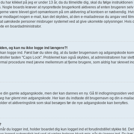
g du har klikket på jeg er under 13 år, da du tilmeldte dig, skal du følge instruktione
s. Nogle boards kræver at nyoprettede brugerkonti aktiveres af enten brugeren selv 
u gerne være blevet gjort opmærksom på om aktivering af kontoen er nødvendig. Hvi
har modtaget nogen e-mail, kan det skyldes, at den e-mailadresse du angav ved tilme
 at uønskede personer misbruger systemet ved at give ukorrekte oplysninger. Hvis d
kte en boardadministrator.
siden, og kan nu ikke logge ind længere?!
e kan logge ind. Først bør du sikre dig, at du taster brugernavn og adgangskode korr
ller tasten "Caps Lock". Problemet kan også skyldes, at administratoren har slettet
ormal procedure med jævne mellemrum at fjerne brugere, som aldrig har skrevet indl
finde din gamle adgangskode, men der kan dannes en ny. Gå til indlogningssiden ved 
Jeg har glemt min adgangskode
. Her kan du indtaste dit brugernavn og din e-maila
der et aktiveringslink som skal besøges før de nye adgangskode kan benyttes.
?
når du logger ind, holder boardet dig kun logget ind et forudindstillet stykke tid. De
ive logget automatisk ind ved at vælge boksen
Husk mig
, når du logger ind. Du bør