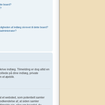
ette board?
r?
ligheden af indlæg skrevet til dette board?
administrator?
 skrive indlæg. Tilmelding er dog altid en
billede på dine indlæg, private
 et øjeblik.
at et websted, som potentielt samler
 godkendelse af, at siden samler
tilmelde sig, eller om boardet, du