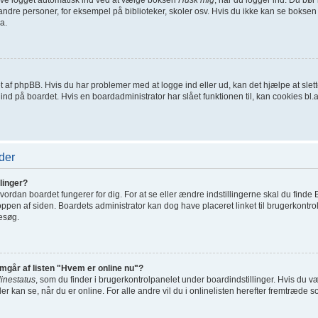
ndre personer, for eksempel på biblioteker, skoler osv. Hvis du ikke kan se boksen 
a.
net af phpBB. Hvis du har problemer med at logge ind eller ud, kan det hjælpe at sl
t ind på boardet. Hvis en boardadministrator har slået funktionen til, kan cookies bl.a.
der
linger?
ordan boardet fungerer for dig. For at se eller ændre indstillingerne skal du finde 
toppen af siden. Boardets administrator kan dog have placeret linket til brugerkontro
besøg.
emgår af listen "Hvem er online nu"?
linestatus
, som du finder i brugerkontrolpanelet under boardindstillinger. Hvis du 
der kan se, når du er online. For alle andre vil du i onlinelisten herefter fremtræde s