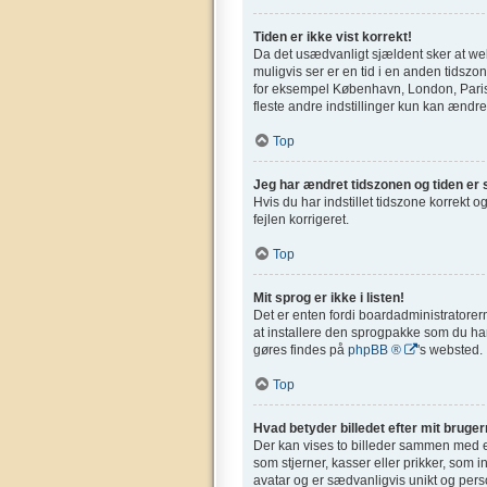
Tiden er ikke vist korrekt!
Da det usædvanligt sjældent sker at webs
muligvis ser er en tid i en anden tidszone
for eksempel København, London, Paris,
fleste andre indstillinger kun kan ændres
Top
Jeg har ændret tidszonen og tiden er s
Hvis du har indstillet tidszone korrekt og
fejlen korrigeret.
Top
Mit sprog er ikke i listen!
Det er enten fordi boardadministratorern
at installere den sprogpakke som du har
gøres findes på
phpBB ®
's websted.
Top
Hvad betyder billedet efter mit bruge
Der kan vises to billeder sammen med et
som stjerner, kasser eller prikker, som 
avatar og er sædvanligvis unikt og perso