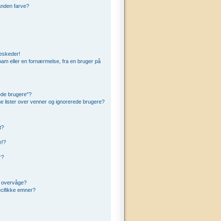
anden farve?
beskeder!
am eller en fornærmelse, fra en bruger på
ede brugere"?
ine lister over venner og ignorerede brugere?
t?
e!?
r?
t overvåge?
cifikke emner?