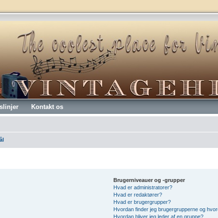
slinjer
Kontakt os
ål
Brugerniveauer og -grupper
Hvad er administratorer?
Hvad er redaktører?
Hvad er brugergrupper?
Hvordan finder jeg brugergrupperne og hvord
Hvordan bliver jeg leder af en gruppe?