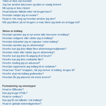
Tiden er ikke vist korrekt!
Jeg har ændret tidszonen og tiden er stadig forkert!
Mit sprog er ikke i listen!
Hvad betyder billedet efter mit brugernavn?
Hvordan vælger jeg en avatar?
Hvad er min rang og hvordan ændrer jeg den?
Når jeg klikker på en brugers e-mail, bliver jeg bedt om at logge ind?
Skrive et indlæg
Hvordan opretter jeg et nyt emne eller besvarer et indlæg?
Hvordan redigerer eller sletter jeg et indlæg?
Hvordan indsætter jeg en signatur i mine indlæg?
Hvordan opretter jeg en afstemning?
Hvorfor kan jeg ikke tilføje flere afstemningsmuligheder?
Hvordan retter eller sletter jeg en afstemning?
Hvorfor kan jeg ikke få adgang til et forum?
Hvorfor kan jeg ikke vedhæfte filer?
Hvorfor modtog jeg en advarsel?
Hvordan rapporterer jeg indlæg til en redaktør?
Hvad kan "Gem" knappen, når jeg skriver et indlæg, bruges til?
Hvorfor skal mit indlæg godkendes?
Hvordan får jeg placeret mit emne øverst?
Formatering og emnetyper
Hvad er BBkoder?
Kan jeg bruge HTML?
Hvad er smileys?
Kan jeg få vist billeder i mit indlæg?
Hvad er globale bekendtgørelser?