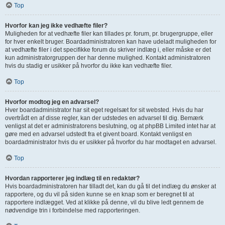
Top
Hvorfor kan jeg ikke vedhæfte filer?
Muligheden for at vedhæfte filer kan tillades pr. forum, pr. brugergruppe, eller
for hver enkelt bruger. Boardadministratoren kan have udeladt muligheden for
at vedhæfte filer i det specifikke forum du skriver indlæg i, eller måske er det
kun administratorgruppen der har denne mulighed. Kontakt administratoren
hvis du stadig er usikker på hvorfor du ikke kan vedhæfte filer.
Top
Hvorfor modtog jeg en advarsel?
Hver boardadministrator har sit eget regelsæt for sit websted. Hvis du har
overtrådt en af disse regler, kan der udstedes en advarsel til dig. Bemærk
venligst at det er administratorens beslutning, og at phpBB Limited intet har at
gøre med en advarsel udstedt fra et givent board. Kontakt venligst en
boardadministrator hvis du er usikker på hvorfor du har modtaget en advarsel.
Top
Hvordan rapporterer jeg indlæg til en redaktør?
Hvis boardadministratoren har tilladt det, kan du gå til det indlæg du ønsker at
rapportere, og du vil på siden kunne se en knap som er beregnet til at
rapportere indlægget. Ved at klikke på denne, vil du blive ledt gennem de
nødvendige trin i forbindelse med rapporteringen.