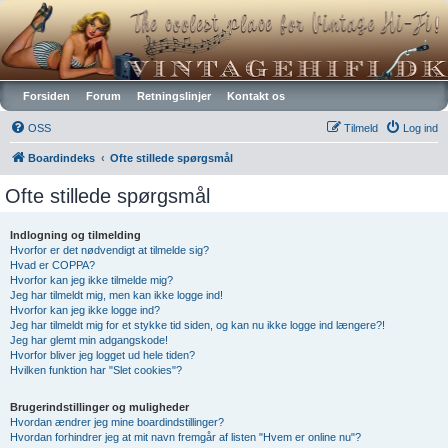
Vintagehifi.dk
Forsiden
Forum
Retningslinjer
Kontakt os
OSS
Tilmeld
Log ind
Boardindeks
Ofte stillede spørgsmål
Ofte stillede spørgsmål
Indlogning og tilmelding
Hvorfor er det nødvendigt at tilmelde sig?
Hvad er COPPA?
Hvorfor kan jeg ikke tilmelde mig?
Jeg har tilmeldt mig, men kan ikke logge ind!
Hvorfor kan jeg ikke logge ind?
Jeg har tilmeldt mig for et stykke tid siden, og kan nu ikke logge ind længere?!
Jeg har glemt min adgangskode!
Hvorfor bliver jeg logget ud hele tiden?
Hvilken funktion har "Slet cookies"?
Brugerindstillinger og muligheder
Hvordan ændrer jeg mine boardindstillinger?
Hvordan forhindrer jeg at mit navn fremgår af listen "Hvem er online nu"?