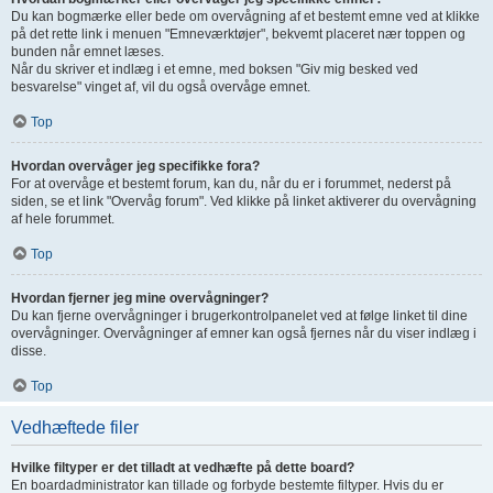
Du kan bogmærke eller bede om overvågning af et bestemt emne ved at klikke
på det rette link i menuen "Emneværktøjer", bekvemt placeret nær toppen og
bunden når emnet læses.
Når du skriver et indlæg i et emne, med boksen "Giv mig besked ved
besvarelse" vinget af, vil du også overvåge emnet.
Top
Hvordan overvåger jeg specifikke fora?
For at overvåge et bestemt forum, kan du, når du er i forummet, nederst på
siden, se et link "Overvåg forum". Ved klikke på linket aktiverer du overvågning
af hele forummet.
Top
Hvordan fjerner jeg mine overvågninger?
Du kan fjerne overvågninger i brugerkontrolpanelet ved at følge linket til dine
overvågninger. Overvågninger af emner kan også fjernes når du viser indlæg i
disse.
Top
Vedhæftede filer
Hvilke filtyper er det tilladt at vedhæfte på dette board?
En boardadministrator kan tillade og forbyde bestemte filtyper. Hvis du er