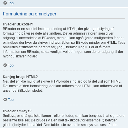
Top
Formatering og emnetyper
Hvad er BBkoder?
BBkoder er en speciel implementering af HTML, der giver god styring af
formatering på visse dele af et indlæg. Det er administratoren som giver
adgang til anvendelse af BBkoder, men du kan også fjerne muligheden for det
pr. indlæg der hvor du skriver indlæg. Stilen på BBkode minder om HTML. Tags
omsluttes af firkantede parenteser, [ og ], fremfor < og >. For at få mere
information om BBkode, se da venligst vejledningen som der er adgang til der
hvor du skriver indlæg.
Top
Kan jeg bruge HTML?
Nej, det er ikke muligt at skrive HTML-kode i indlæg og få det vist som HTML.
Det meste af den formatering, der kan udføres med HTML, kan udføres ved at
anvende BBkode i stedet.
Top
Hvad er smileys?
Smileys, er små grafiske ikoner - eller billeder, som kan benyttes til at signalere
bestemte følelser. De bruges via en kort tekstkode, for eksempel :) betyder
glad, :( betyder ked af det. Den fulde liste over alle smileys kan ses når der