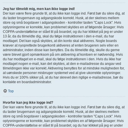
Jeg har tilmeldt mig, men kan ikke logge ind!
Der kan være flere grunde til, at du ikke kan logge ind. Først bør du sikre dig, at
du taster brugernavn og adgangskode korrekt. Husk, at der skelnes mellem
store og små bogstaver i adgangskoden - kontroller tasten "Caps Lock". Hvis
oplysningerne er korrekte, kan problemet skyldes en af følgende årsager: Hvis
COPPA-understøttelse er slået til på boardet, og du har klikket på jeg er under
13 år, da du tilmeldte dig, skal du følge instruktionen i den e-mail, du har
modtaget. Det kan også skyldes, at din konto skal aktiveres. Nogle boards
kræver at nyoprettede brugerkonti aktiveres af enten brugeren selv eller en
administrator, inden disse kan benyttes. Da du tilmeldte dig, skulle du gerne
være blevet gjort opmærksom på om aktivering af kontoen er nødvendig. Hvis
du har modtaget en e-mail, skal du følge instruktionen i den. Hvis du ikke har
modtaget nogen e-mail, kan det skyldes, at den e-mailadresse du angav ved
tilmeldingen ikke var korrekt. Aktivering benyttes for at mindske muligheden for,
at uønskede personer misbruger systemet ved at give ukorrekte oplysninger.
Hvis du er 100% sikker på, at du har skrevet den rigtige e-mailadresse, bør du
kontakte en boardadministrator.
Top
Hvorfor kan jeg ikke logge ind?
Der kan være flere grunde til, at du ikke kan logge ind. Først bør du sikre dig, at
du taster brugernavn og adgangskode korrekt. Husk, at der skelnes mellem
store og små bogstaver i adgangskoden - kontroller tasten "Caps Lock". Hvis
oplysningerne er korrekte, kan problemet skyldes en af følgende årsager: Hvis
COPPA-understøttelse er slået til på boardet, og du har klikket på jeg er under