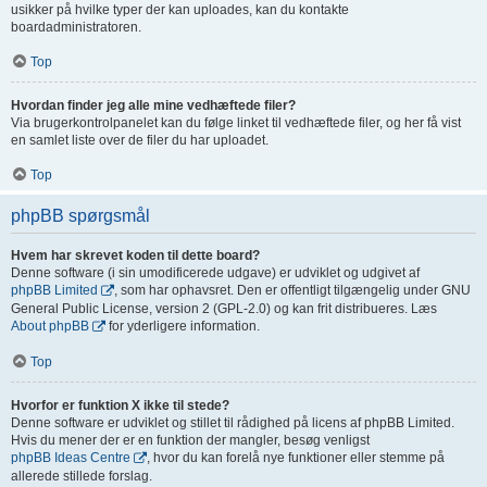
usikker på hvilke typer der kan uploades, kan du kontakte
boardadministratoren.
Top
Hvordan finder jeg alle mine vedhæftede filer?
Via brugerkontrolpanelet kan du følge linket til vedhæftede filer, og her få vist
en samlet liste over de filer du har uploadet.
Top
phpBB spørgsmål
Hvem har skrevet koden til dette board?
Denne software (i sin umodificerede udgave) er udviklet og udgivet af
phpBB Limited
, som har ophavsret. Den er offentligt tilgængelig under GNU
General Public License, version 2 (GPL-2.0) og kan frit distribueres. Læs
About phpBB
for yderligere information.
Top
Hvorfor er funktion X ikke til stede?
Denne software er udviklet og stillet til rådighed på licens af phpBB Limited.
Hvis du mener der er en funktion der mangler, besøg venligst
phpBB Ideas Centre
, hvor du kan forelå nye funktioner eller stemme på
allerede stillede forslag.