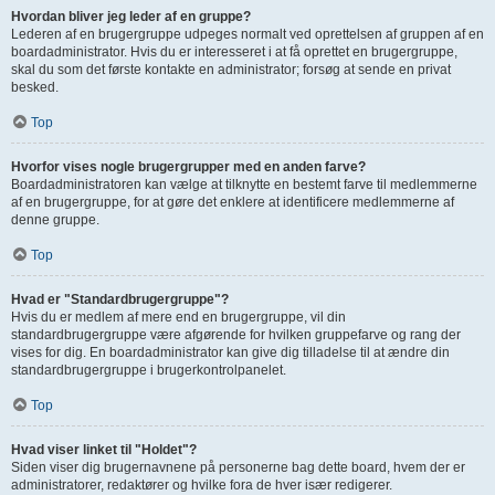
Hvordan bliver jeg leder af en gruppe?
Lederen af en brugergruppe udpeges normalt ved oprettelsen af gruppen af en
boardadministrator. Hvis du er interesseret i at få oprettet en brugergruppe,
skal du som det første kontakte en administrator; forsøg at sende en privat
besked.
Top
Hvorfor vises nogle brugergrupper med en anden farve?
Boardadministratoren kan vælge at tilknytte en bestemt farve til medlemmerne
af en brugergruppe, for at gøre det enklere at identificere medlemmerne af
denne gruppe.
Top
Hvad er "Standardbrugergruppe"?
Hvis du er medlem af mere end en brugergruppe, vil din
standardbrugergruppe være afgørende for hvilken gruppefarve og rang der
vises for dig. En boardadministrator kan give dig tilladelse til at ændre din
standardbrugergruppe i brugerkontrolpanelet.
Top
Hvad viser linket til "Holdet"?
Siden viser dig brugernavnene på personerne bag dette board, hvem der er
administratorer, redaktører og hvilke fora de hver især redigerer.