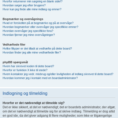
Hvorfor returnerer min søgning en blank side!?
Hvordan søger jeg efter brugere?
Hvor kan jeg finde alle mine indlæg og emner?
Bogmærker og overvågnings
Hvad er forskellen på at bogmærke og på at overvåge?
Hvordan bogmærker eller overvåger jeg specifikke emner?
Hvordan overvåger jeg specifikke fora?
Hvordan fjerner jeg mine overvågninger?
Vedhæftede filer
Hvilke filtyper er det tilladt at vedhæfte på dette board?
Hvordan finder jeg alle mine vedhæftede filer?
phpBB spørgsmål
Hvem har skrevet koden til dette board?
Hvorfor er funktion X ikke til stede?
Hvem kontakter jeg vedr. misbrug og/eller lovligheden af indlæg skrevet til dette board?
Hvordan kommer jeg i kontakt med en boardadministrator?
Indlogning og tilmelding
Hvorfor er det nødvendigt at tilmelde sig?
Det er ikke sikkert, at det er nødvendigt; det er boardets administrator, der afgør,
om det er nødvendigt at tilmelde sig for at skrive indlæg. Tilmelding er dog altid
en god ide, da det giver adgang til flere muligheder, som ikke er tilgængelige