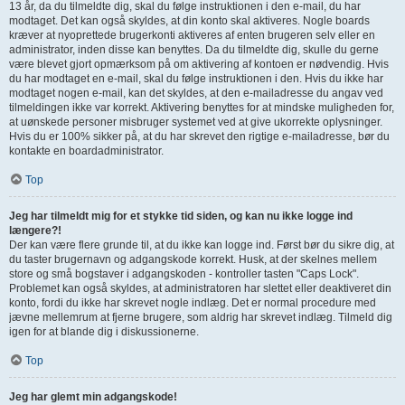
13 år, da du tilmeldte dig, skal du følge instruktionen i den e-mail, du har
modtaget. Det kan også skyldes, at din konto skal aktiveres. Nogle boards
kræver at nyoprettede brugerkonti aktiveres af enten brugeren selv eller en
administrator, inden disse kan benyttes. Da du tilmeldte dig, skulle du gerne
være blevet gjort opmærksom på om aktivering af kontoen er nødvendig. Hvis
du har modtaget en e-mail, skal du følge instruktionen i den. Hvis du ikke har
modtaget nogen e-mail, kan det skyldes, at den e-mailadresse du angav ved
tilmeldingen ikke var korrekt. Aktivering benyttes for at mindske muligheden for,
at uønskede personer misbruger systemet ved at give ukorrekte oplysninger.
Hvis du er 100% sikker på, at du har skrevet den rigtige e-mailadresse, bør du
kontakte en boardadministrator.
Top
Jeg har tilmeldt mig for et stykke tid siden, og kan nu ikke logge ind
længere?!
Der kan være flere grunde til, at du ikke kan logge ind. Først bør du sikre dig, at
du taster brugernavn og adgangskode korrekt. Husk, at der skelnes mellem
store og små bogstaver i adgangskoden - kontroller tasten "Caps Lock".
Problemet kan også skyldes, at administratoren har slettet eller deaktiveret din
konto, fordi du ikke har skrevet nogle indlæg. Det er normal procedure med
jævne mellemrum at fjerne brugere, som aldrig har skrevet indlæg. Tilmeld dig
igen for at blande dig i diskussionerne.
Top
Jeg har glemt min adgangskode!