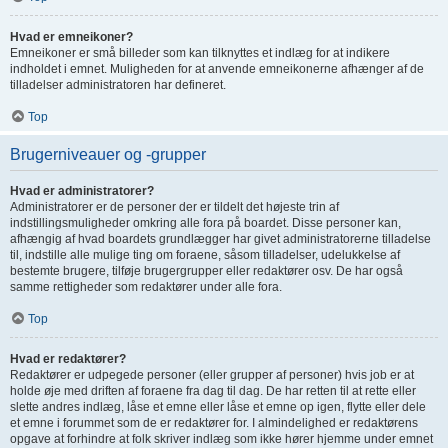
Hvad er emneikoner?
Emneikoner er små billeder som kan tilknyttes et indlæg for at indikere
indholdet i emnet. Muligheden for at anvende emneikonerne afhænger af de
tilladelser administratoren har defineret.
Top
Brugerniveauer og -grupper
Hvad er administratorer?
Administratorer er de personer der er tildelt det højeste trin af
indstillingsmuligheder omkring alle fora på boardet. Disse personer kan,
afhængig af hvad boardets grundlægger har givet administratorerne tilladelse
til, indstille alle mulige ting om foraene, såsom tilladelser, udelukkelse af
bestemte brugere, tilføje brugergrupper eller redaktører osv. De har også
samme rettigheder som redaktører under alle fora.
Top
Hvad er redaktører?
Redaktører er udpegede personer (eller grupper af personer) hvis job er at
holde øje med driften af foraene fra dag til dag. De har retten til at rette eller
slette andres indlæg, låse et emne eller låse et emne op igen, flytte eller dele
et emne i forummet som de er redaktører for. I almindelighed er redaktørens
opgave at forhindre at folk skriver indlæg som ikke hører hjemme under emnet