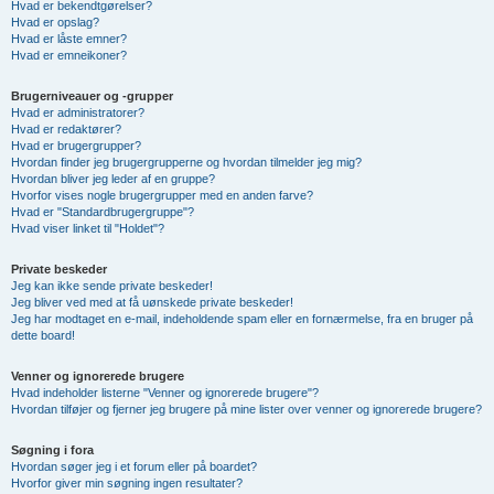
Hvad er bekendtgørelser?
Hvad er opslag?
Hvad er låste emner?
Hvad er emneikoner?
Brugerniveauer og -grupper
Hvad er administratorer?
Hvad er redaktører?
Hvad er brugergrupper?
Hvordan finder jeg brugergrupperne og hvordan tilmelder jeg mig?
Hvordan bliver jeg leder af en gruppe?
Hvorfor vises nogle brugergrupper med en anden farve?
Hvad er "Standardbrugergruppe"?
Hvad viser linket til "Holdet"?
Private beskeder
Jeg kan ikke sende private beskeder!
Jeg bliver ved med at få uønskede private beskeder!
Jeg har modtaget en e-mail, indeholdende spam eller en fornærmelse, fra en bruger på
dette board!
Venner og ignorerede brugere
Hvad indeholder listerne "Venner og ignorerede brugere"?
Hvordan tilføjer og fjerner jeg brugere på mine lister over venner og ignorerede brugere?
Søgning i fora
Hvordan søger jeg i et forum eller på boardet?
Hvorfor giver min søgning ingen resultater?