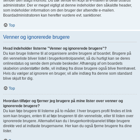
sender den slags indhold. Du bør sende en kopi af e-mailen til dette boards
administrator. Der er meget vigtigt at denne indeholder den såkaldte header,
som indeholder information om den bruger der afsendte e-mailen.
Boardadministratoren kan herefter vurdere evt. sanktioner.
Top
Venner og ignorerede brugere
Hvad indeholder listerne "Venner og ignorerede brugere"?
Du kan bruge listerne til at organisere andre brugere af boardet. Brugere på
din venneliste bliver listet i brugerkontrolpanelet, så du hurtigt kan se deres
onlinestatus og sende dem private beskeder. Afhængig af om boardets
skabelon understøtter dette, vil indlæg fra disse brugere også blive fremhævet.
Hvis du vælger at ignorere en bruger, vil alle indlæg fra denne som standard
blive skjult for dig.
Top
Hvordan tilføjer og fjerner jeg brugere på mine lister over venner og
ignorerede brugere?
Du kan føje brugere til listerne på to måder. I hver brugers profil findes et link
som kan bruges, enten til at føje brugeren til din venneliste, eller til listen over
ignorerede brugere. Alternativt kan du i brugerkontrolpanelet tilføje brugere
direkte ved at indtaste brugernavne. Her kan du også fjerne brugere fra dine
lister.