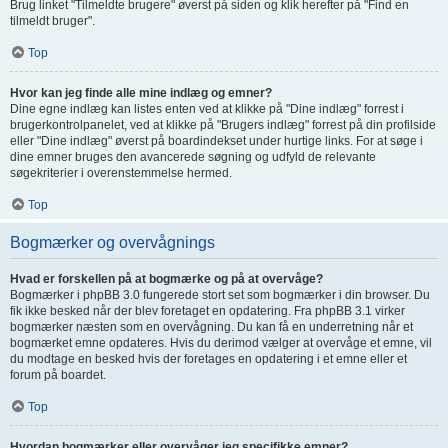
Brug linket "Tilmeldte brugere" øverst på siden og klik herefter på "Find en
tilmeldt bruger".
Top
Hvor kan jeg finde alle mine indlæg og emner?
Dine egne indlæg kan listes enten ved at klikke på "Dine indlæg" forrest i
brugerkontrolpanelet, ved at klikke på "Brugers indlæg" forrest på din profilside
eller "Dine indlæg" øverst på boardindekset under hurtige links. For at søge i
dine emner bruges den avancerede søgning og udfyld de relevante
søgekriterier i overenstemmelse hermed.
Top
Bogmærker og overvågnings
Hvad er forskellen på at bogmærke og på at overvåge?
Bogmærker i phpBB 3.0 fungerede stort set som bogmærker i din browser. Du
fik ikke besked når der blev foretaget en opdatering. Fra phpBB 3.1 virker
bogmærker næsten som en overvågning. Du kan få en underretning når et
bogmærket emne opdateres. Hvis du derimod vælger at overvåge et emne, vil
du modtage en besked hvis der foretages en opdatering i et emne eller et
forum på boardet.
Top
Hvordan bogmærker eller overvåger jeg specifikke emner?