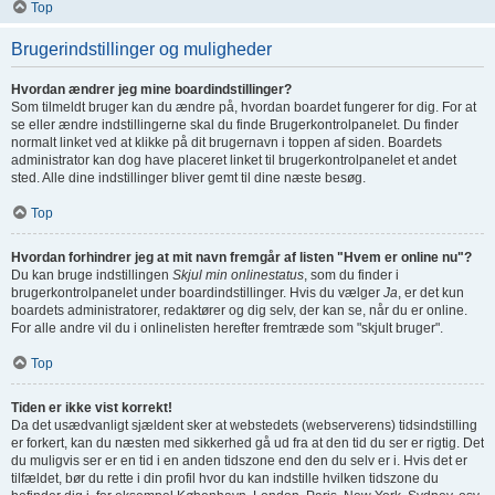
Top
Brugerindstillinger og muligheder
Hvordan ændrer jeg mine boardindstillinger?
Som tilmeldt bruger kan du ændre på, hvordan boardet fungerer for dig. For at
se eller ændre indstillingerne skal du finde Brugerkontrolpanelet. Du finder
normalt linket ved at klikke på dit brugernavn i toppen af siden. Boardets
administrator kan dog have placeret linket til brugerkontrolpanelet et andet
sted. Alle dine indstillinger bliver gemt til dine næste besøg.
Top
Hvordan forhindrer jeg at mit navn fremgår af listen "Hvem er online nu"?
Du kan bruge indstillingen
Skjul min onlinestatus
, som du finder i
brugerkontrolpanelet under boardindstillinger. Hvis du vælger
Ja
, er det kun
boardets administratorer, redaktører og dig selv, der kan se, når du er online.
For alle andre vil du i onlinelisten herefter fremtræde som "skjult bruger".
Top
Tiden er ikke vist korrekt!
Da det usædvanligt sjældent sker at webstedets (webserverens) tidsindstilling
er forkert, kan du næsten med sikkerhed gå ud fra at den tid du ser er rigtig. Det
du muligvis ser er en tid i en anden tidszone end den du selv er i. Hvis det er
tilfældet, bør du rette i din profil hvor du kan indstille hvilken tidszone du