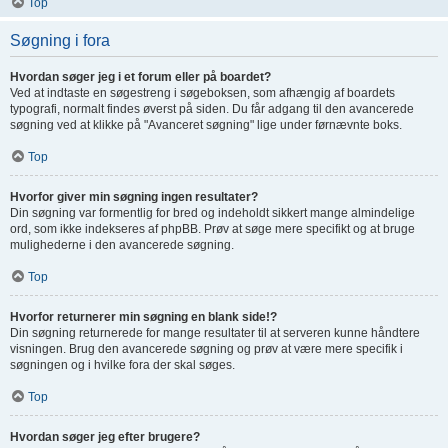
Top
Søgning i fora
Hvordan søger jeg i et forum eller på boardet?
Ved at indtaste en søgestreng i søgeboksen, som afhængig af boardets
typografi, normalt findes øverst på siden. Du får adgang til den avancerede
søgning ved at klikke på "Avanceret søgning" lige under førnævnte boks.
Top
Hvorfor giver min søgning ingen resultater?
Din søgning var formentlig for bred og indeholdt sikkert mange almindelige
ord, som ikke indekseres af phpBB. Prøv at søge mere specifikt og at bruge
mulighederne i den avancerede søgning.
Top
Hvorfor returnerer min søgning en blank side!?
Din søgning returnerede for mange resultater til at serveren kunne håndtere
visningen. Brug den avancerede søgning og prøv at være mere specifik i
søgningen og i hvilke fora der skal søges.
Top
Hvordan søger jeg efter brugere?