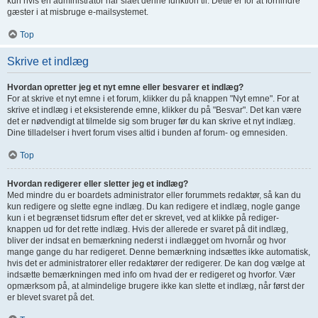
kun hvis en administrator har slået denne funktion til. Dette er for at forhindre
gæster i at misbruge e-mailsystemet.
Top
Skrive et indlæg
Hvordan opretter jeg et nyt emne eller besvarer et indlæg?
For at skrive et nyt emne i et forum, klikker du på knappen "Nyt emne". For at
skrive et indlæg i et eksisterende emne, klikker du på "Besvar". Det kan være
det er nødvendigt at tilmelde sig som bruger før du kan skrive et nyt indlæg.
Dine tilladelser i hvert forum vises altid i bunden af forum- og emnesiden.
Top
Hvordan redigerer eller sletter jeg et indlæg?
Med mindre du er boardets administrator eller forummets redaktør, så kan du
kun redigere og slette egne indlæg. Du kan redigere et indlæg, nogle gange
kun i et begrænset tidsrum efter det er skrevet, ved at klikke på rediger-
knappen ud for det rette indlæg. Hvis der allerede er svaret på dit indlæg,
bliver der indsat en bemærkning nederst i indlægget om hvornår og hvor
mange gange du har redigeret. Denne bemærkning indsættes ikke automatisk,
hvis det er administratorer eller redaktører der redigerer. De kan dog vælge at
indsætte bemærkningen med info om hvad der er redigeret og hvorfor. Vær
opmærksom på, at almindelige brugere ikke kan slette et indlæg, når først der
er blevet svaret på det.