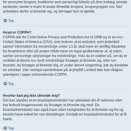
for anonyme brugere; funktioner som personligt billede på dine indlæg, private
beskeder, sende e-mails til andre tilmeldte brugere, brugergrupper osv. Det
anbefales derfor at tilmelde sig, og det tager kun et øjeblik.
Top
Hvad er COPPA?
COPPA står for Child Online Privacy and Protection Act of 1998 og er en lov i
United States of America (USA), som kræver, at et websted, som potentielt
samler information fra mindreårige under 13 år, skal have en skriftlig tilladelse
fra forældrene eller på anden måde have en legal godkendelse af, at siden
samler personlige oplysninger fra mindreårige. Hvis du er usikker på, om du er
omfattet af denne lov, fordi mindreårige forsøger at tilmelde sig, eller om
boardet, du forsøger at tilmelde dig, er under denne lovgivning, bør du kontakte
en advokat. Vær venligst opmærksom på at phpBB Limited ikke kan rådgive
yderligere i sager omhandlende COPPA.
Top
Hvorfor kan jeg ikke tilmelde mig?
Det kan skyldes at en boardadministrator har udelukket din IP-adresse eller
har forbudt brugernavnet, du forsøger at tilmelde dig med. En
boardadministrator kan også have slået muligheden for at tilmelde sig fra og
bevidst have lukket for nye tilmeldinger. Kontakt en boardadministrator for at få
hjælp.
Top