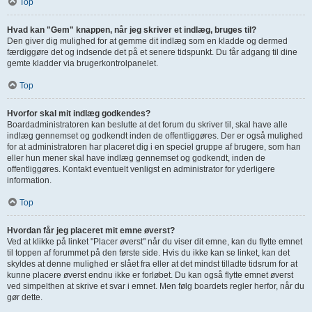
Top
Hvad kan "Gem" knappen, når jeg skriver et indlæg, bruges til?
Den giver dig mulighed for at gemme dit indlæg som en kladde og dermed
færdiggøre det og indsende det på et senere tidspunkt. Du får adgang til dine
gemte kladder via brugerkontrolpanelet.
Top
Hvorfor skal mit indlæg godkendes?
Boardadministratoren kan beslutte at det forum du skriver til, skal have alle
indlæg gennemset og godkendt inden de offentliggøres. Der er også mulighed
for at administratoren har placeret dig i en speciel gruppe af brugere, som han
eller hun mener skal have indlæg gennemset og godkendt, inden de
offentliggøres. Kontakt eventuelt venligst en administrator for yderligere
information.
Top
Hvordan får jeg placeret mit emne øverst?
Ved at klikke på linket "Placer øverst" når du viser dit emne, kan du flytte emnet
til toppen af forummet på den første side. Hvis du ikke kan se linket, kan det
skyldes at denne mulighed er slået fra eller at det mindst tilladte tidsrum for at
kunne placere øverst endnu ikke er forløbet. Du kan også flytte emnet øverst
ved simpelthen at skrive et svar i emnet. Men følg boardets regler herfor, når du
gør dette.