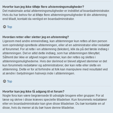
Hvorfor kan jeg ikke tilføje flere afstemningsmuligheder?
Det maksimale antal afstemningsmuligheder er indstillet af boardadministrator.
Hvis du har behov for at tilføje flere afstemningsmuligheder til din afstemning
end tilladt, kontakt da venligst en boardadministrator.
Top
Hvordan retter eller sletter jeg en afstemning?
Ligesom med andre emneindlæg, kan afstemninger kun rettes af den person
som oprindeligt oprettede afstemningen, eller af en administrator eller redaktør
af forummet. For at rette i en afstemning (teksten), klik da på det første indlæg i
afstemningen. Det er altid dette indlæg, som har afstemningen tilknyttet.
Såfremt der ikke er afgivet nogen stemmer, kan der rettes og slettes i
afstemningsmulighederne. Hvis der derimod er blevet afgivet stemmer er det
kun forummets redaktører og administratorer, der kan rette eller slette en
afstemning. Dette er for at forhindre at folk kan manipulere med resultatet ved
at ændre i betydningen halvvejs inde i afstemningen.
Top
Hvorfor kan jeg ikke få adgang til et forum?
Nogle fora kan være begrænsede til udvalgte brugere eller grupper. For at
læse og skrive i disse kræves specielle tilladelser. Kun forummets redaktører
eller en boardadministrator kan give disse tilladelser. Du bør kontakte en af
disse, hvis du mener at du bør have denne tilladelse.