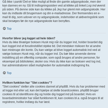
Gå ikke i panik! Det er ikke muligt at finde din gamle adgangskode, men der
kan dannes en ny. Gå til indlogningssiden ved at klikke på linket
Log ind
øverst
på siden. På denne side kan du klikke på
Jeg har glemt min adgangskode
. Her
kan du indtaste dit brugernavn og din e-mailadresse. Der fremsendes en e-
mail til dig, som udover en ny adgangskode, indeholder et aktiveringslink som
skal besøges før de nye adgangskode kan benyttes.
Top
Hvorfor bliver jeg logget ud hele tiden?
Hvis du ikke tilvælger boksen
Husk mig
når du logger ind, holder boardet dig
kun logget ind et forudindstillet stykke tid. Det mindsker risikoen for at andre
kan misbruge din konto. Du kan vælge at blive logget automatisk ind ved at
vælge boksen
Husk mig
, når du logger ind. Du bør ikke anvende denne
indstilling på en offentlig computer, som også bruges af andre personer, for
eksempel på biblioteker, skoler osv. Hvis du ikke kan se boksen ved log ind,
har administratoren slået muligheden for automatisk indlogning fra.
Top
Hvilken funktion har "Slet cookies"?
"Slet cookies" sletter alle cookies dannet af phpBB. Hvis du har problemer med
at logge ind eller ud, kan det hjælpe at slette boardcookies. phpBB bruger
cookies til at identificere dig og holde dig logget ind på boardet. Hvis en
boardadministrator har slået funktionen til, kan cookies bl.a. også bruges til at
registrere, hvilke indlæg du har læst.