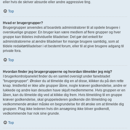
eller hvis de skriver absurde eller andre aggressive ting.
Top
Hvad er brugergrupper?
Brugergrupper anvendes af boardets administratorer til at opdele brugere i
overskuelige grupper. En bruger kan være medlem af flere grupper og hver
gruppe kan tildeles individuelle tilladelser. Det gør det enkelt for
administratorerne at ændre tilladelser for mange brugere samtidig, som at
tildele redaktørtilladelser i et bestemt forum, eller til at give brugere adgang til
private fora.
Top
Hvordan finder jeg brugergrupperne og hvordan tilmelder jeg mig?
I brugerkontrolpanelet finder du en samlet oversigt under fanebladet
"brugergrupper". Ønsker du at tilmelde dig en af disse, klikker du på den rette
knap. Imidlertid er ikke alle grupper åbne, nogle kræver godkendelse, andre er
lukkede og andre kan desuden have skjult medlemmerne. Hvis gruppen er en
åben, kan du tilmelde dig ved at klikke dig frem. Hvis tilmelding til en gruppe
kræver godkendelse, skal gruppelederen godkende din tilmelding og
vedkommende ønsker måske en begrundelse for dit ønske om at tilmelde dig
gruppen. Plag ikke lederen hvis din ansøgning ikke bliver godkendt,
vedkommende har nok sine grunde.
Top