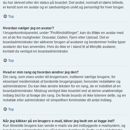
du har skrevet eller din status på boardet. Det andet, normalt et større billede,
er kendt som en avatar og er sædvanligvis unikt og personligt for hver bruger.
Top
Hvordan vælger jeg en avatar?
I brugerkontrolpanelet, under "Profilindstillinger", kan du tilføje en avatar med
en af de fire muligheder: Gravatar, Galleri, Fjern eller Upload. Det er
boardadministrator der aktiverer brugen af avatarer og bestemmer hvilke typer
avatarer der kan anvendes. Hvis du ikke er i stand til at tilknytte avatarer,
kontakt da venligst en boardadministrator.
Top
Hvad er min rang og hvordan ændrer jeg den?
Din rang, som vises under dit brugernavn, indikerer særlige brugere, for
eksempel medlemskab af bestemte brugergrupper, herunder redaktører og
administratorer. Du kan ikke ændre teksten for en rang, de er indstillet af en
boardadministrator. Misbrug venligst ikke boardet ved at skrive unødvendige
indlæg blot for at forøge din rang. De fleste boards vil ikke tolerere dette, og en
redaktør eller administrator vil simpelthen formindske dit antal indlæg.
Top
Når jeg klikker på en brugers e-mail, bliver jeg bedt om at logge ind?
Kun tilmeldte brugere kan sende e-mails via det indbyggede e-mailsystem, og