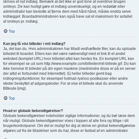
skrives et nyt indlæg. Bemærk at det ikke er god tone at overdrive brugen
smileys. De kan hurtigt gøre et indlæg uoverskueligt, og en redaktør eller
administrator kan beslutte at fjerne dem med hård hånd, måske endda selve
indlægget. Boardadministratoren kan også have sat et maksimum for antallet
af smileys pr. indlæg.
Top
Kan jeg få vist billeder i mit indlæg?
Ja, det kan du. Hvis administratoren har tilladt vedhæftede filer, kan du uploade
billedet til boardet. Ellers kan det være nødvendigt med et link til et andet
websted (komplet URL) hvor billedet altid kan hentes fra. En komplet URL kan
for eksempel se ud som http://www.example.com/billeder/mit-billede.gif. Du kan
ikke henvise til billeder på din egen maskine (medmindre disse er på en server
der altid er forbundet med Internettet). Ej heller billeder gemt bag
indlogningsfunktioner, for eksempel hotmail-/yahoo-postkasser eller andre
steder beskyttet af adgangskoder. For at vise et billede skal du anvende
BBkode [img].
Top
Hvad er globale bekendtgørelser?
Globale bekendtgørelser indeholder vigtige informationer, og du bør læse dem
når muligt. Globale bekendtgørelser vises i toppen af alle fora og tillige i dit
brugerkontrolpanel. Om det er muligt for dig at skrive en global bekendtgørelse
afgøres ud fra de tilladelser som du har, disse er fastsat af en administrator.