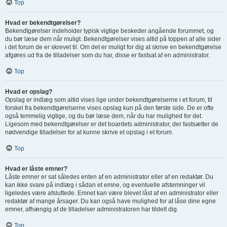
Top
Hvad er bekendtgørelser?
Bekendtgørelser indeholder typisk vigtige beskeder angående forummet, og
du bør læse dem når muligt. Bekendtgørelser vises altid på toppen af alle sider
i det forum de er skrevet til. Om det er muligt for dig at skrive en bekendtgørelse
afgøres ud fra de tilladelser som du har, disse er fastsat af en administrator.
Top
Hvad er opslag?
Opslag er indlæg som altid vises lige under bekendtgørelserne i et forum, til
forskel fra bekendtgørelserne vises opslag kun på den første side. De er ofte
også temmelig vigtige, og du bør læse dem, når du har mulighed for det.
Ligesom med bekendtgørelser er det boardets administrator, der fastsætter de
nødvendige tilladelser for at kunne skrive et opslag i et forum.
Top
Hvad er låste emner?
Låste emner er sat således enten af en administrator eller af en redaktør. Du
kan ikke svare på indlæg i sådan et emne, og eventuelle afstemninger vil
ligeledes være afsluttede. Emnet kan være blevet låst af en administrator eller
redaktør af mange årsager. Du kan også have mulighed for at låse dine egne
emner, afhængig af de tilladelser administratoren har tildelt dig.
Top