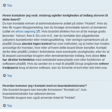
Top
Hvem kontakter jeg vedr. misbrug og/eller lovligheden af indlæg skrevet til
dette board?
Du kan kontakte enhver af administratorerne anført på siden "Holdet". Hvis du
ikke får nogen tilbagemelding, kan du forsøge at kontakte ejeren af domænet
(udfør en
whois søgning
). Hvis boardet afvikles hos en af de mange gratis
tjenester: Yahoo!, free.fr, f2s.com m.fl., bør du kontakte den pågældende
udbyders kundekontor eller misbrugsafdeling. Vær venligst opmærksom på at
phpBB Group
absolut ingen kontrol
har over indholdet, og ej heller kan holdes
ansvarlige for hvordan, hvor eller af hvem dette board bliver benyttet. Kontakt
derfor ikke phpBB Limited i forbindelse med eventuelle ulovligheder, eller for at
få stoppet uansvarlige brugere eller æreskrænkende indlæg, hvis disse
ikke
har direkte forbindelse
med webstedet www.phpbb.com eller funktionen af
softwaren phpBB. Hvis du sender en e-mail til phpBB Group angående
enhver
tredjeparts
brug af denne software, kan du forvente et kort eller slet intet svar.
Top
Hvordan kommer jeg i kontakt med en boardadministrator?
Alle boardet brugere kan benytte formularen "Kontakt os", hvis
boardadministrator har aktiveret denne.
Tilmeldte brugere kan også anvende linket til "Holdet".
Top