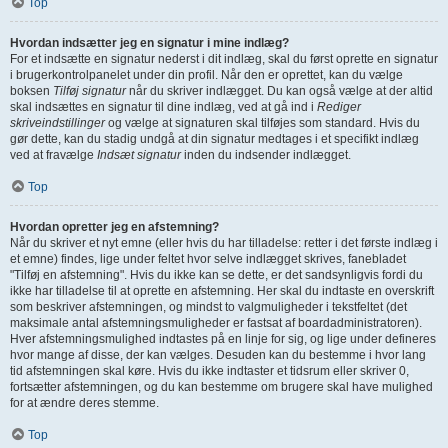
Top
Hvordan indsætter jeg en signatur i mine indlæg?
For et indsætte en signatur nederst i dit indlæg, skal du først oprette en signatur
i brugerkontrolpanelet under din profil. Når den er oprettet, kan du vælge
boksen
Tilføj signatur
når du skriver indlægget. Du kan også vælge at der altid
skal indsættes en signatur til dine indlæg, ved at gå ind i
Rediger
skriveindstillinger
og vælge at signaturen skal tilføjes som standard. Hvis du
gør dette, kan du stadig undgå at din signatur medtages i et specifikt indlæg
ved at fravælge
Indsæt signatur
inden du indsender indlægget.
Top
Hvordan opretter jeg en afstemning?
Når du skriver et nyt emne (eller hvis du har tilladelse: retter i det første indlæg i
et emne) findes, lige under feltet hvor selve indlægget skrives, fanebladet
"Tilføj en afstemning". Hvis du ikke kan se dette, er det sandsynligvis fordi du
ikke har tilladelse til at oprette en afstemning. Her skal du indtaste en overskrift
som beskriver afstemningen, og mindst to valgmuligheder i tekstfeltet (det
maksimale antal afstemningsmuligheder er fastsat af boardadministratoren).
Hver afstemningsmulighed indtastes på en linje for sig, og lige under defineres
hvor mange af disse, der kan vælges. Desuden kan du bestemme i hvor lang
tid afstemningen skal køre. Hvis du ikke indtaster et tidsrum eller skriver 0,
fortsætter afstemningen, og du kan bestemme om brugere skal have mulighed
for at ændre deres stemme.
Top