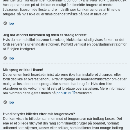
befinder dig i, for eksempel København, London, Paris, New York, Sydney, osv.
Vær opmærksom på at det kun er muligt for tilmeldte brugere at ændre
tidszonen, ligesom de fleste andre indstillinger kun kan ændres af tilmeldte
brugere, så hvis ikke du er tilmeldt er det måske på tide at blive det!
Top
Jeg har ændret tidszonen og tiden er stadig forkert!
Hvis du har indstillet tidszone korrekt og klokkeslæt stadig vises forkert, er det
fordi serverens ur er indstillet forkert. Kontakt venligst en boardadministrator for
at få fejlen korrigeret.
Top
Mit sprog er ikke i listen!
Det er enten fordi boardadministratorerne ikke har installeret dit sprog, eller
fordi det ikke er oversat endnu. Prøv at spørge en boardadministrator om det er
muligt at installere den sprogpakke som du har brug for. Hvis den ikke
eksisterer er du velkommen til selv at foretage oversættelsen. Mere information
om hvordan dette gøres findes på
phpBB ®
's websted.
Top
Hvad betyder billedet efter mit brugernavn?
Der kan vises to billeder sammen med et brugernavn når indlæg læses. Det
ene er et billede tilknyttet din rang som tilmeldt bruger på boardet, normalt
udformet som stjerner, kasser eller prikker, som indikerer hvor mange indlæg