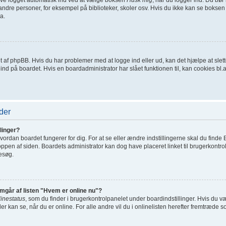
ndre personer, for eksempel på biblioteker, skoler osv. Hvis du ikke kan se boksen 
a.
net af phpBB. Hvis du har problemer med at logge ind eller ud, kan det hjælpe at sl
t ind på boardet. Hvis en boardadministrator har slået funktionen til, kan cookies bl.a.
der
linger?
ordan boardet fungerer for dig. For at se eller ændre indstillingerne skal du finde 
toppen af siden. Boardets administrator kan dog have placeret linket til brugerkontro
besøg.
emgår af listen "Hvem er online nu"?
linestatus
, som du finder i brugerkontrolpanelet under boardindstillinger. Hvis du 
der kan se, når du er online. For alle andre vil du i onlinelisten herefter fremtræde s