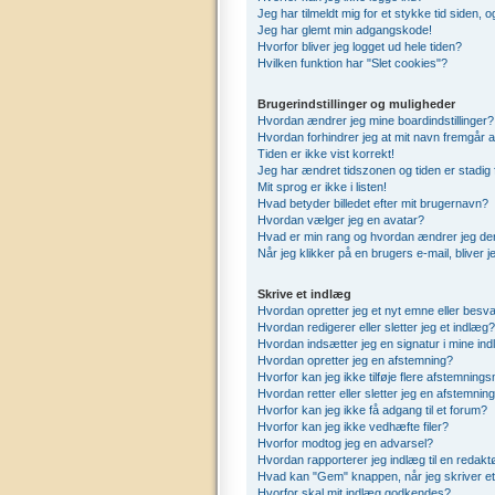
Jeg har tilmeldt mig for et stykke tid siden,
Jeg har glemt min adgangskode!
Hvorfor bliver jeg logget ud hele tiden?
Hvilken funktion har "Slet cookies"?
Brugerindstillinger og muligheder
Hvordan ændrer jeg mine boardindstillinger?
Hvordan forhindrer jeg at mit navn fremgår a
Tiden er ikke vist korrekt!
Jeg har ændret tidszonen og tiden er stadig 
Mit sprog er ikke i listen!
Hvad betyder billedet efter mit brugernavn?
Hvordan vælger jeg en avatar?
Hvad er min rang og hvordan ændrer jeg de
Når jeg klikker på en brugers e-mail, bliver 
Skrive et indlæg
Hvordan opretter jeg et nyt emne eller besva
Hvordan redigerer eller sletter jeg et indlæg?
Hvordan indsætter jeg en signatur i mine in
Hvordan opretter jeg en afstemning?
Hvorfor kan jeg ikke tilføje flere afstemning
Hvordan retter eller sletter jeg en afstemnin
Hvorfor kan jeg ikke få adgang til et forum?
Hvorfor kan jeg ikke vedhæfte filer?
Hvorfor modtog jeg en advarsel?
Hvordan rapporterer jeg indlæg til en redakt
Hvad kan "Gem" knappen, når jeg skriver et 
Hvorfor skal mit indlæg godkendes?