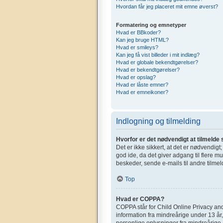
Hvordan får jeg placeret mit emne øverst?
Formatering og emnetyper
Hvad er BBkoder?
Kan jeg bruge HTML?
Hvad er smileys?
Kan jeg få vist billeder i mit indlæg?
Hvad er globale bekendtgørelser?
Hvad er bekendtgørelser?
Hvad er opslag?
Hvad er låste emner?
Hvad er emneikoner?
Indlogning og tilmelding
Hvorfor er det nødvendigt at tilmelde 
Det er ikke sikkert, at det er nødvendigt
god ide, da det giver adgang til flere m
beskeder, sende e-mails til andre tilmel
Top
Hvad er COPPA?
COPPA står for Child Online Privacy and
information fra mindreårige under 13 år,
personlige oplysninger fra mindreårige. 