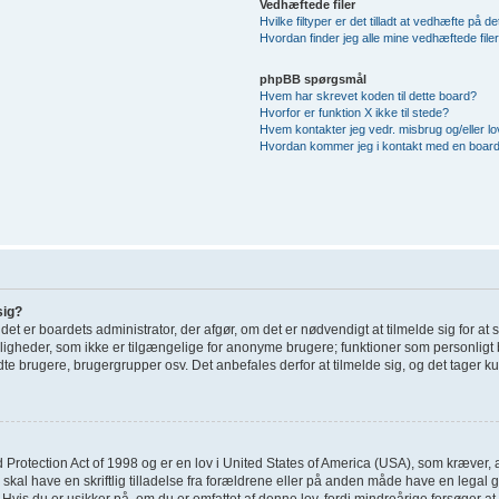
Vedhæftede filer
Hvilke filtyper er det tilladt at vedhæfte på d
Hvordan finder jeg alle mine vedhæftede file
phpBB spørgsmål
Hvem har skrevet koden til dette board?
Hvorfor er funktion X ikke til stede?
Hvem kontakter jeg vedr. misbrug og/eller lov
Hvordan kommer jeg i kontakt med en board
sig?
; det er boardets administrator, der afgør, om det er nødvendigt at tilmelde sig for at
uligheder, som ikke er tilgængelige for anonyme brugere; funktioner som personligt 
dte brugere, brugergrupper osv. Det anbefales derfor at tilmelde sig, og det tager kun
 Protection Act of 1998 og er en lov i United States of America (USA), som kræver, 
 skal have en skriftlig tilladelse fra forældrene eller på anden måde have en legal
Hvis du er usikker på, om du er omfattet af denne lov, fordi mindreårige forsøger at 