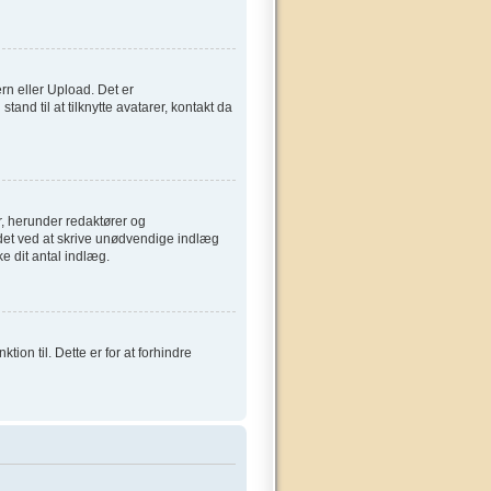
ern eller Upload. Det er
and til at tilknytte avatarer, kontakt da
, herunder redaktører og
ardet ved at skrive unødvendige indlæg
ke dit antal indlæg.
on til. Dette er for at forhindre