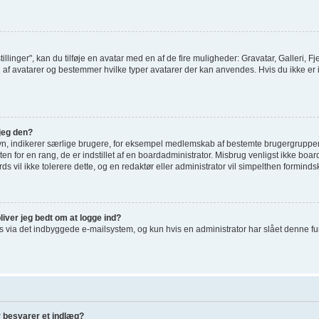
tillinger", kan du tilføje en avatar med en af de fire muligheder: Gravatar, Galleri, Fj
af avatarer og bestemmer hvilke typer avatarer der kan anvendes. Hvis du ikke er i st
jeg den?
vn, indikerer særlige brugere, for eksempel medlemskab af bestemte brugergrupper
en for en rang, de er indstillet af en boardadministrator. Misbrug venligst ikke bo
ards vil ikke tolerere dette, og en redaktør eller administrator vil simpelthen forminds
liver jeg bedt om at logge ind?
via det indbyggede e-mailsystem, og kun hvis en administrator har slået denne funkti
r besvarer et indlæg?