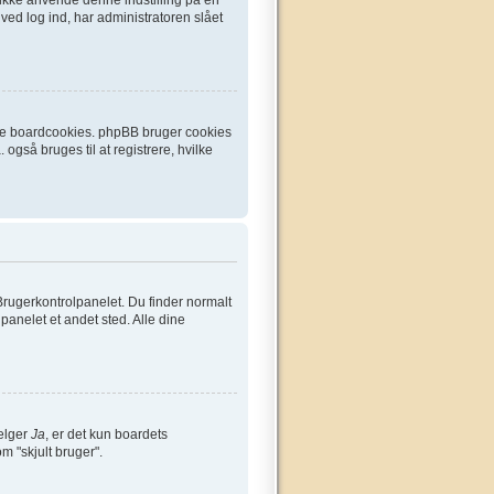
ved log ind, har administratoren slået
ette boardcookies. phpBB bruger cookies
 også bruges til at registrere, hvilke
Brugerkontrolpanelet. Du finder normalt
lpanelet et andet sted. Alle dine
vælger
Ja
, er det kun boardets
om "skjult bruger".