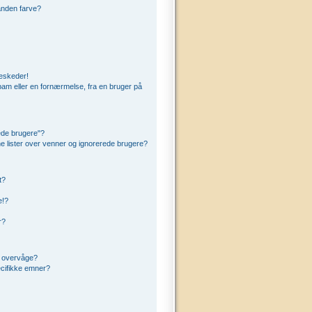
anden farve?
beskeder!
am eller en fornærmelse, fra en bruger på
ede brugere"?
ine lister over venner og ignorerede brugere?
t?
e!?
r?
t overvåge?
cifikke emner?