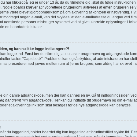
g du har klikket på jeg er under 13 år, da du tilmeldte dig, skal du følge instruktione
s. Nogle boards kræver at nyoprettede brugerkonti aktiveres af enten brugeren selv 
u gerne være blevet gjort opmærksom på om aktivering af kontoen er nødvendig. Hvi
har modtaget nogen e-mail, kan det skyldes, at den e-mailadresse du angav ved tilme
 at uønskede personer misbruger systemet ved at give ukorrekte oplysninger. Hvis d
kte en boardadministrator.
siden, og kan nu ikke logge ind længere?!
e kan logge ind. Først bør du sikre dig, at du taster brugernavn og adgangskode korr
ller tasten "Caps Lock". Problemet kan også skyldes, at administratoren har slettet
ormal procedure med jævne mellemrum at fjerne brugere, som aldrig har skrevet indl
finde din gamle adgangskode, men der kan dannes en ny. Gå til indlogningssiden ved 
Jeg har glemt min adgangskode
. Her kan du indtaste dit brugernavn og din e-maila
der et aktiveringslink som skal besøges før de nye adgangskode kan benyttes.
?
når du logger ind, holder boardet dig kun logget ind et forudindstillet stykke tid. De
ive logget automatisk ind ved at vælge boksen
Husk mig
, når du logger ind. Du bør