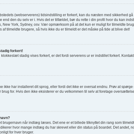
tedets (webserverens) tidsindstilling er forkert, kan du næsten med sikkerhed gå ud 
 end den du selv er i. Hvis det er tilfældet, bør du rette i din profil hvor du kan indst
 New York, Sydney, osv. Vær opmærksom på at det kun er muligt for tilmeldte bru
 af tilmeldte brugere, så hvis ikke du er tilmeldt er det måske på tide at blive det!
tadig forkert!
 klokkeslæt stadig vises forkert, er det fordi serverens ur er indstillet forkert. Kontak
e ikke har installeret dit sprog, eller fordi det ikke er oversat endnu. Prøv at spørg
 brug for. Hvis den ikke eksisterer er du velkommen til selv at foretage oversættel
rnavn?
 brugernavn når indlæg læses. Det ene er et billede tilknyttet din rang som tilmeld
indikerer hvor mange indlæg du har skrevet eller din status på boardet. Det andet, no
nligt for hver bruger.