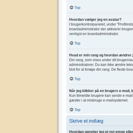
Top
Hvordan vælger jeg en avatar?
I brugerkontrolpanelet, under "Profilinds
boardadministrator der aktiverer brugen 
venligst en boardadministrator.
Top
Hvad er min rang og hvordan ændrer 
Din rang, som vises under dit brugerna
administratorer. Du kan ikke ændre tekst
blot for at forøge din rang. De fleste bo
Top
Når jeg klikker på en brugers e-mail, b
Kun tilmeldte brugere kan sende e-mails 
gæster i at misbruge e-mailsystemet.
Top
Skrive et indlæg
Hvordan opretter jeg et nyt emne elle