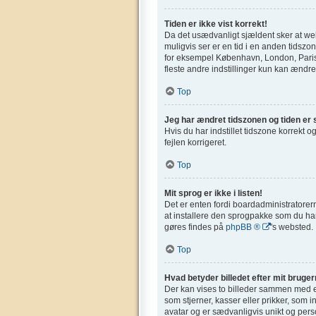
Tiden er ikke vist korrekt!
Da det usædvanligt sjældent sker at webs
muligvis ser er en tid i en anden tidszone
for eksempel København, London, Paris,
fleste andre indstillinger kun kan ændres
Top
Jeg har ændret tidszonen og tiden er s
Hvis du har indstillet tidszone korrekt og
fejlen korrigeret.
Top
Mit sprog er ikke i listen!
Det er enten fordi boardadministratorern
at installere den sprogpakke som du har
gøres findes på
phpBB ®
's websted.
Top
Hvad betyder billedet efter mit bruge
Der kan vises to billeder sammen med et
som stjerner, kasser eller prikker, som 
avatar og er sædvanligvis unikt og perso