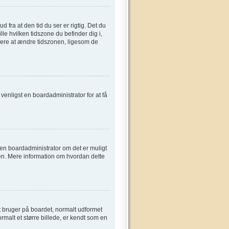
fra at den tid du ser er rigtig. Det du
ille hvilken tidszone du befinder dig i,
gere at ændre tidszonen, ligesom de
t venligst en boardadministrator for at få
e en boardadministrator om det er muligt
sen. Mere information om hvordan dette
t bruger på boardet, normalt udformet
rmalt et større billede, er kendt som en