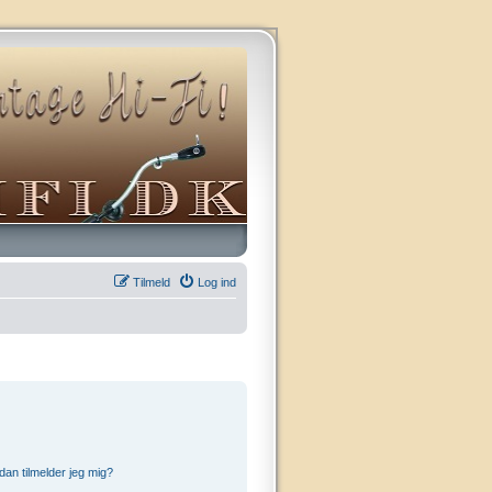
Tilmeld
Log ind
an tilmelder jeg mig?