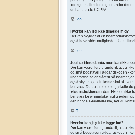
forsøger at tilmelde dig, er under denn
omhandlende COPPA.
Top
Hvorfor kan jeg ikke tilmelde mig?
Det kan skyldes at en boardadministrato
også have slået muligheden for at tilmel
Top
Jeg har tilmeldt mig, men kan ikke log
Der kan være flere grunde til, at du ikk
og små bogstaver i adgangskoden - kont
understøttelse er slået til på boardet, o
også skyldes, at din konto skal aktivere
benyttes. Da du tilmeldte dig, skulle d
følge instruktionen i den. Hvis du ikke 
benyttes for at mindske muligheden for,
den rigtige e-mailadresse, bør du konta
Top
Hvorfor kan jeg ikke logge ind?
Der kan være flere grunde til, at du ikk
og små bogstaver i adgangskoden - kont