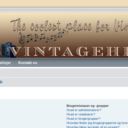
slinjer
Kontakt os
ål
Brugerniveauer og -grupper
Hvad er administratorer?
Hvad er redaktører?
Hvad er brugergrupper?
Hvordan finder jeg brugergrupperne og hvord
Hvordan bliver jeg leder af en gruppe?