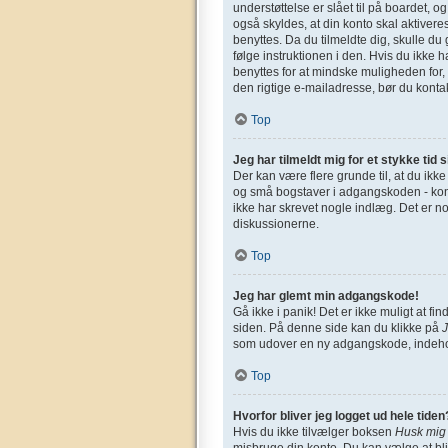
understøttelse er slået til på boardet, o
også skyldes, at din konto skal aktivere
benyttes. Da du tilmeldte dig, skulle d
følge instruktionen i den. Hvis du ikke 
benyttes for at mindske muligheden for,
den rigtige e-mailadresse, bør du konta
Top
Jeg har tilmeldt mig for et stykke tid 
Der kan være flere grunde til, at du ikk
og små bogstaver i adgangskoden - kontro
ikke har skrevet nogle indlæg. Det er n
diskussionerne.
Top
Jeg har glemt min adgangskode!
Gå ikke i panik! Det er ikke muligt at 
siden. På denne side kan du klikke på
som udover en ny adgangskode, indehol
Top
Hvorfor bliver jeg logget ud hele tiden
Hvis du ikke tilvælger boksen
Husk mig
misbruge din konto. Du kan vælge at bl