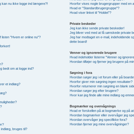
 og kan nu ikke logge ind længere?!
Hvorfor vises nogle brugergrupper med en 
Hvad er "Standardbrugergruppe"?
Hvad viser linket til "Holdet"?
Private beskeder
Jeg kan ikke sende private beskeder!
Jeg bliver ved med at få uønskede private 
f listen "Hvem er online nu"?
Jeg har modtaget en e-mail, indeholdende sp
dette board!
forkert!
Venner og ignorerede brugere
Hvad indeholder listerne "Venner og ignorer
Hvordan tilføjer og fjerner jeg brugere på m
n?
jeg bedt om at logge ind?
Søgning i fora
Hvordan søger jeg i et forum eller på boarde
Hvorfor giver min søgning ingen resultater?
rer et indlæg?
Hvorfor returnerer min søgning en blank sid
Hvordan søger jeg efter brugere?
dlæg?
Hvor kan jeg finde alle mine indlæg og emne
smuligheder?
Bogmærker og overvågnings
g?
Hvad er forskellen på at bogmærke og på a
Hvordan bogmærker eller overvåger jeg spe
Hvordan overvåger jeg specifikke fora?
Hvordan fjerner jeg mine overvågninger?
ør?
indlæg, bruges til?