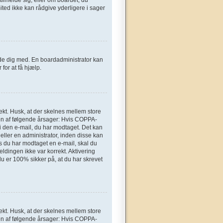
ted ikke kan rådgive yderligere i sager
elde dig med. En boardadministrator kan
for at få hjælp.
ekt. Husk, at der skelnes mellem store
en af følgende årsager: Hvis COPPA-
n i den e-mail, du har modtaget. Det kan
eller en administrator, inden disse kan
s du har modtaget en e-mail, skal du
ldingen ikke var korrekt. Aktivering
u er 100% sikker på, at du har skrevet
ekt. Husk, at der skelnes mellem store
en af følgende årsager: Hvis COPPA-