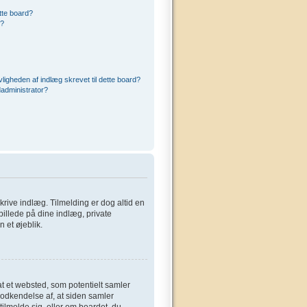
ette board?
r?
ligheden af indlæg skrevet til dette board?
administrator?
 skrive indlæg. Tilmelding er dog altid en
billede på dine indlæg, private
 et øjeblik.
at et websted, som potentielt samler
 godkendelse af, at siden samler
tilmelde sig, eller om boardet, du