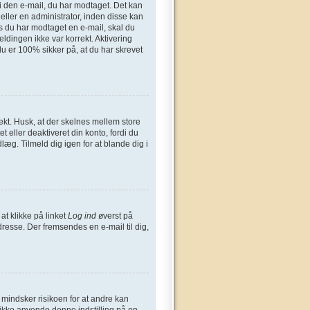
n i den e-mail, du har modtaget. Det kan
eller en administrator, inden disse kan
s du har modtaget en e-mail, skal du
ldingen ikke var korrekt. Aktivering
u er 100% sikker på, at du har skrevet
ekt. Husk, at der skelnes mellem store
 eller deaktiveret din konto, fordi du
æg. Tilmeld dig igen for at blande dig i
at klikke på linket
Log ind
øverst på
dresse. Der fremsendes en e-mail til dig,
t mindsker risikoen for at andre kan
 ikke anvende denne indstilling på en