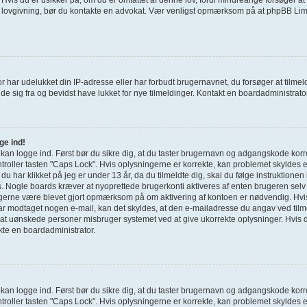
e lovgivning, bør du kontakte en advokat. Vær venligst opmærksom på at phpBB Limi
r har udelukket din IP-adresse eller har forbudt brugernavnet, du forsøger at tilm
de sig fra og bevidst have lukket for nye tilmeldinger. Kontakt en boardadministrator 
ge ind!
e kan logge ind. Først bør du sikre dig, at du taster brugernavn og adgangskode korr
roller tasten "Caps Lock". Hvis oplysningerne er korrekte, kan problemet skyldes 
g du har klikket på jeg er under 13 år, da du tilmeldte dig, skal du følge instruktione
s. Nogle boards kræver at nyoprettede brugerkonti aktiveres af enten brugeren selv 
u gerne være blevet gjort opmærksom på om aktivering af kontoen er nødvendig. Hvi
har modtaget nogen e-mail, kan det skyldes, at den e-mailadresse du angav ved tilme
 at uønskede personer misbruger systemet ved at give ukorrekte oplysninger. Hvis d
kte en boardadministrator.
e kan logge ind. Først bør du sikre dig, at du taster brugernavn og adgangskode korr
roller tasten "Caps Lock". Hvis oplysningerne er korrekte, kan problemet skyldes 