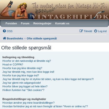
Vintagehifi.dk
Forsiden
Forum
Retningslinjer
Kontakt os
OSS
Tilmeld
Log ind
Boardindeks
Ofte stillede spørgsmål
Ofte stillede spørgsmål
Indlogning og tilmelding
Hvorfor er det nødvendigt at tilmelde sig?
Hvad er COPPA?
Hvorfor kan jeg ikke tilmelde mig?
Jeg har tilmeldt mig, men kan ikke logge ind!
Hvorfor kan jeg ikke logge ind?
Jeg har tilmeldt mig for et stykke tid siden, og kan nu ikke logge ind længere?!
Jeg har glemt min adgangskode!
Hvorfor bliver jeg logget ud hele tiden?
Hvilken funktion har "Slet cookies"?
Brugerindstillinger og muligheder
Hvordan ændrer jeg mine boardindstillinger?
Hvordan forhindrer jeg at mit navn fremgår af listen "Hvem er online nu"?