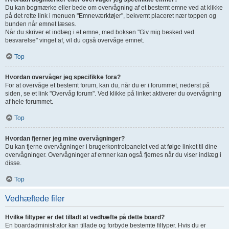
Du kan bogmærke eller bede om overvågning af et bestemt emne ved at klikke
på det rette link i menuen "Emneværktøjer", bekvemt placeret nær toppen og
bunden når emnet læses.
Når du skriver et indlæg i et emne, med boksen "Giv mig besked ved
besvarelse" vinget af, vil du også overvåge emnet.
Top
Hvordan overvåger jeg specifikke fora?
For at overvåge et bestemt forum, kan du, når du er i forummet, nederst på
siden, se et link "Overvåg forum". Ved klikke på linket aktiverer du overvågning
af hele forummet.
Top
Hvordan fjerner jeg mine overvågninger?
Du kan fjerne overvågninger i brugerkontrolpanelet ved at følge linket til dine
overvågninger. Overvågninger af emner kan også fjernes når du viser indlæg i
disse.
Top
Vedhæftede filer
Hvilke filtyper er det tilladt at vedhæfte på dette board?
En boardadministrator kan tillade og forbyde bestemte filtyper. Hvis du er