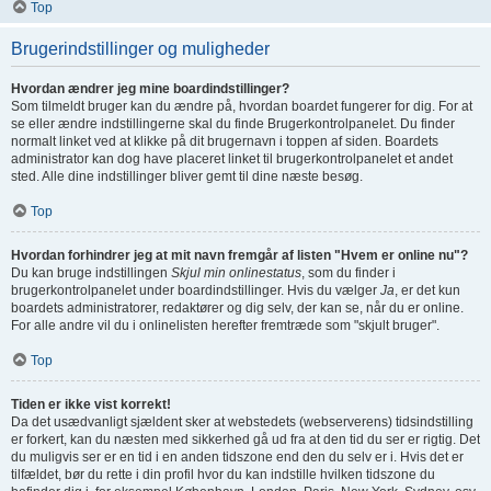
Top
Brugerindstillinger og muligheder
Hvordan ændrer jeg mine boardindstillinger?
Som tilmeldt bruger kan du ændre på, hvordan boardet fungerer for dig. For at
se eller ændre indstillingerne skal du finde Brugerkontrolpanelet. Du finder
normalt linket ved at klikke på dit brugernavn i toppen af siden. Boardets
administrator kan dog have placeret linket til brugerkontrolpanelet et andet
sted. Alle dine indstillinger bliver gemt til dine næste besøg.
Top
Hvordan forhindrer jeg at mit navn fremgår af listen "Hvem er online nu"?
Du kan bruge indstillingen
Skjul min onlinestatus
, som du finder i
brugerkontrolpanelet under boardindstillinger. Hvis du vælger
Ja
, er det kun
boardets administratorer, redaktører og dig selv, der kan se, når du er online.
For alle andre vil du i onlinelisten herefter fremtræde som "skjult bruger".
Top
Tiden er ikke vist korrekt!
Da det usædvanligt sjældent sker at webstedets (webserverens) tidsindstilling
er forkert, kan du næsten med sikkerhed gå ud fra at den tid du ser er rigtig. Det
du muligvis ser er en tid i en anden tidszone end den du selv er i. Hvis det er
tilfældet, bør du rette i din profil hvor du kan indstille hvilken tidszone du