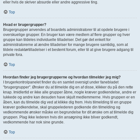
eller hvis de skriver absurde eller andre aggressive ting.
Top
Hvad er brugergrupper?
Brugergrupper anvendes af boardets administratorer til at opdele brugere i
overskuelige grupper. En bruger kan være medlem af flere grupper og hver
gruppe kan tildeles individuelle tilladelser. Det gør det enkelt for
administratorerne at ændre tilladelser for mange brugere samtidig, som at
tildele redaktørtilladelser i et bestemt forum, eller til at give brugere adgang til
private fora.
Top
Hvordan finder jeg brugergrupperne og hvordan tilmelder jeg mig?
I brugerkontrolpanelet finder du en samlet oversigt under fanebladet
"brugergrupper". Ønsker du at tilmelde dig en af disse, klikker du på den rette
knap. Imidlertid er ikke alle grupper åbne, nogle kræver godkendelse, andre er
lukkede og andre kan desuden have skjult medlemmerne. Hvis gruppen er en
åben, kan du tilmelde dig ved at klikke dig frem. Hvis tilmelding til en gruppe
kræver godkendelse, skal gruppelederen godkende din tilmelding og
vedkommende ønsker måske en begrundelse for dit ønske om at tilmelde dig
gruppen. Plag ikke lederen hvis din ansøgning ikke bliver godkendt,
vedkommende har nok sine grunde.
Top