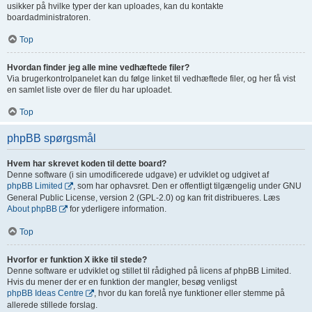
usikker på hvilke typer der kan uploades, kan du kontakte
boardadministratoren.
Top
Hvordan finder jeg alle mine vedhæftede filer?
Via brugerkontrolpanelet kan du følge linket til vedhæftede filer, og her få vist
en samlet liste over de filer du har uploadet.
Top
phpBB spørgsmål
Hvem har skrevet koden til dette board?
Denne software (i sin umodificerede udgave) er udviklet og udgivet af
phpBB Limited
, som har ophavsret. Den er offentligt tilgængelig under GNU
General Public License, version 2 (GPL-2.0) og kan frit distribueres. Læs
About phpBB
for yderligere information.
Top
Hvorfor er funktion X ikke til stede?
Denne software er udviklet og stillet til rådighed på licens af phpBB Limited.
Hvis du mener der er en funktion der mangler, besøg venligst
phpBB Ideas Centre
, hvor du kan forelå nye funktioner eller stemme på
allerede stillede forslag.