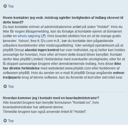
Top
Hvem kontakter jeg vedr. misbrug og/eller lovligheden af indlæg skrevet til
dette board?
Du kan kontakte enhver af administratorerne anført på siden "Holdet". Hvis du
ikke får nogen tilbagemelding, kan du forsøge at kontakte ejeren af domænet
(udfør en
whois søgning
). Hvis boardet afvikles hos en af de mange gratis
tjenester: Yahoo!, free.fr, f2s.com m.fl., bør du kontakte den pågældende
udbyders kundekontor eller misbrugsafdeling. Vær venligst opmærksom på at
phpBB Group
absolut ingen kontrol
har over indholdet, og ej heller kan holdes
ansvarlige for hvordan, hvor eller af hvem dette board bliver benyttet. Kontakt
derfor ikke phpBB Limited i forbindelse med eventuelle ulovligheder, eller for at
få stoppet uansvarlige brugere eller æreskrænkende indlæg, hvis disse
ikke
har direkte forbindelse
med webstedet www.phpbb.com eller funktionen af
softwaren phpBB. Hvis du sender en e-mail til phpBB Group angående
enhver
tredjeparts
brug af denne software, kan du forvente et kort eller slet intet svar.
Top
Hvordan kommer jeg i kontakt med en boardadministrator?
Alle boardet brugere kan benytte formularen "Kontakt os", hvis
boardadministrator har aktiveret denne.
Tilmeldte brugere kan også anvende linket til "Holdet".
Top