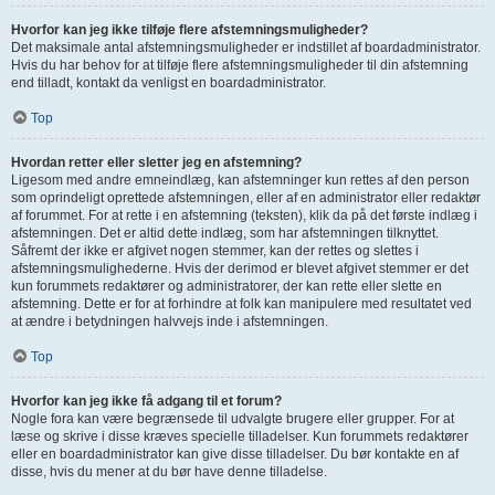
Hvorfor kan jeg ikke tilføje flere afstemningsmuligheder?
Det maksimale antal afstemningsmuligheder er indstillet af boardadministrator.
Hvis du har behov for at tilføje flere afstemningsmuligheder til din afstemning
end tilladt, kontakt da venligst en boardadministrator.
Top
Hvordan retter eller sletter jeg en afstemning?
Ligesom med andre emneindlæg, kan afstemninger kun rettes af den person
som oprindeligt oprettede afstemningen, eller af en administrator eller redaktør
af forummet. For at rette i en afstemning (teksten), klik da på det første indlæg i
afstemningen. Det er altid dette indlæg, som har afstemningen tilknyttet.
Såfremt der ikke er afgivet nogen stemmer, kan der rettes og slettes i
afstemningsmulighederne. Hvis der derimod er blevet afgivet stemmer er det
kun forummets redaktører og administratorer, der kan rette eller slette en
afstemning. Dette er for at forhindre at folk kan manipulere med resultatet ved
at ændre i betydningen halvvejs inde i afstemningen.
Top
Hvorfor kan jeg ikke få adgang til et forum?
Nogle fora kan være begrænsede til udvalgte brugere eller grupper. For at
læse og skrive i disse kræves specielle tilladelser. Kun forummets redaktører
eller en boardadministrator kan give disse tilladelser. Du bør kontakte en af
disse, hvis du mener at du bør have denne tilladelse.