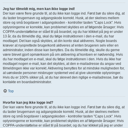
Jeg har tilmeldt mig, men kan ikke logge ind!
Der kan være flere grunde til, at du ikke kan logge ind. Først bør du sikre dig, at
du taster brugernavn og adgangskode korrekt. Husk, at der skelnes mellem
store og små bogstaver i adgangskoden - kontroller tasten "Caps Lock". Hvis
oplysningerne er korrekte, kan problemet skyldes en af følgende årsager: Hvis
COPPA-understøttelse er slået til på boardet, og du har klikket på jeg er under
13 år, da du tilmeldte dig, skal du følge instruktionen i den e-mail, du har
modtaget. Det kan også skyldes, at din konto skal aktiveres. Nogle boards
kræver at nyoprettede brugerkonti aktiveres af enten brugeren selv eller en
administrator, inden disse kan benyttes. Da du tilmeldte dig, skulle du gerne
være blevet gjort opmærksom på om aktivering af kontoen er nødvendig. Hvis
du har modtaget en e-mail, skal du følge instruktionen i den. Hvis du ikke har
modtaget nogen e-mail, kan det skyldes, at den e-mailadresse du angav ved
tilmeldingen ikke var korrekt. Aktivering benyttes for at mindske muligheden for,
at uønskede personer misbruger systemet ved at give ukorrekte oplysninger.
Hvis du er 100% sikker på, at du har skrevet den rigtige e-mailadresse, bør du
kontakte en boardadministrator.
Top
Hvorfor kan jeg ikke logge ind?
Der kan være flere grunde til, at du ikke kan logge ind. Først bør du sikre dig, at
du taster brugernavn og adgangskode korrekt. Husk, at der skelnes mellem
store og små bogstaver i adgangskoden - kontroller tasten "Caps Lock". Hvis
oplysningerne er korrekte, kan problemet skyldes en af følgende årsager: Hvis
COPPA-understøttelse er slået til på boardet, og du har klikket på jeg er under