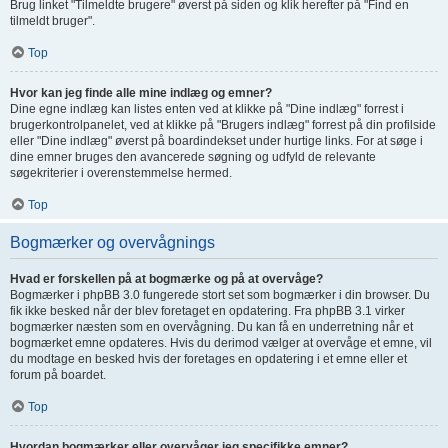
Brug linket "Tilmeldte brugere" øverst på siden og klik herefter på "Find en
tilmeldt bruger".
Top
Hvor kan jeg finde alle mine indlæg og emner?
Dine egne indlæg kan listes enten ved at klikke på "Dine indlæg" forrest i
brugerkontrolpanelet, ved at klikke på "Brugers indlæg" forrest på din profilside
eller "Dine indlæg" øverst på boardindekset under hurtige links. For at søge i
dine emner bruges den avancerede søgning og udfyld de relevante
søgekriterier i overenstemmelse hermed.
Top
Bogmærker og overvågnings
Hvad er forskellen på at bogmærke og på at overvåge?
Bogmærker i phpBB 3.0 fungerede stort set som bogmærker i din browser. Du
fik ikke besked når der blev foretaget en opdatering. Fra phpBB 3.1 virker
bogmærker næsten som en overvågning. Du kan få en underretning når et
bogmærket emne opdateres. Hvis du derimod vælger at overvåge et emne, vil
du modtage en besked hvis der foretages en opdatering i et emne eller et
forum på boardet.
Top
Hvordan bogmærker eller overvåger jeg specifikke emner?