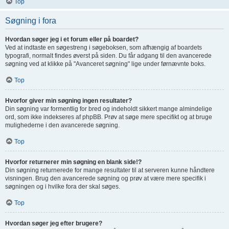
Top
Søgning i fora
Hvordan søger jeg i et forum eller på boardet?
Ved at indtaste en søgestreng i søgeboksen, som afhængig af boardets
typografi, normalt findes øverst på siden. Du får adgang til den avancerede
søgning ved at klikke på "Avanceret søgning" lige under førnævnte boks.
Top
Hvorfor giver min søgning ingen resultater?
Din søgning var formentlig for bred og indeholdt sikkert mange almindelige
ord, som ikke indekseres af phpBB. Prøv at søge mere specifikt og at bruge
mulighederne i den avancerede søgning.
Top
Hvorfor returnerer min søgning en blank side!?
Din søgning returnerede for mange resultater til at serveren kunne håndtere
visningen. Brug den avancerede søgning og prøv at være mere specifik i
søgningen og i hvilke fora der skal søges.
Top
Hvordan søger jeg efter brugere?