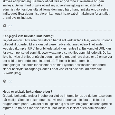
skrives et nyt indlæg. Bemærk at det ikke er god tone at overdrive brugen
smileys. De kan hurtigt gøre et indlæg uoverskueligt, og en redaktør eller
administrator kan beslutte at fjerne dem med hård hånd, måske endda selve
indlægget. Boardadministratoren kan også have sat et maksimum for antallet
af smileys pr. indlæg.
Top
Kan jeg få vist billeder i mit indlæg?
Ja, det kan du. Hvis administratoren har tilladt vedhæftede filer, kan du uploade
billedet til boardet. Ellers kan det være nødvendigt med et link til et andet
websted (komplet URL) hvor billedet altid kan hentes fra. En komplet URL kan
for eksempel se ud som http://www.example.com/billeder/mit-billede.gif. Du kan
ikke henvise til billeder på din egen maskine (medmindre disse er på en server
der altid er forbundet med Internettet). Ej heller billeder gemt bag
indlogningsfunktioner, for eksempel hotmail-/yahoo-postkasser eller andre
steder beskyttet af adgangskoder. For at vise et billede skal du anvende
BBkode [img].
Top
Hvad er globale bekendtgørelser?
Globale bekendtgørelser indeholder vigtige informationer, og du bør læse dem
når muligt. Globale bekendtgørelser vises i toppen af alle fora og tillige i dit
brugerkontrolpanel. Om det er muligt for dig at skrive en global bekendtgørelse
afgøres ud fra de tilladelser som du har, disse er fastsat af en administrator.