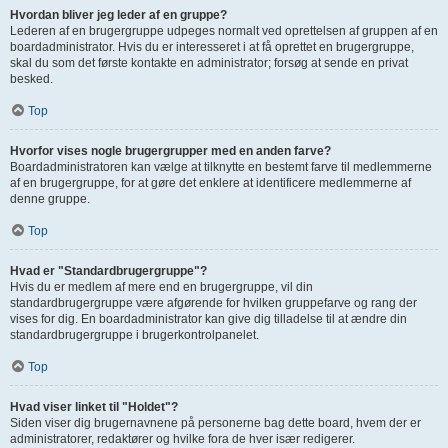
Hvordan bliver jeg leder af en gruppe?
Lederen af en brugergruppe udpeges normalt ved oprettelsen af gruppen af en
boardadministrator. Hvis du er interesseret i at få oprettet en brugergruppe,
skal du som det første kontakte en administrator; forsøg at sende en privat
besked.
Top
Hvorfor vises nogle brugergrupper med en anden farve?
Boardadministratoren kan vælge at tilknytte en bestemt farve til medlemmerne
af en brugergruppe, for at gøre det enklere at identificere medlemmerne af
denne gruppe.
Top
Hvad er "Standardbrugergruppe"?
Hvis du er medlem af mere end en brugergruppe, vil din
standardbrugergruppe være afgørende for hvilken gruppefarve og rang der
vises for dig. En boardadministrator kan give dig tilladelse til at ændre din
standardbrugergruppe i brugerkontrolpanelet.
Top
Hvad viser linket til "Holdet"?
Siden viser dig brugernavnene på personerne bag dette board, hvem der er
administratorer, redaktører og hvilke fora de hver især redigerer.