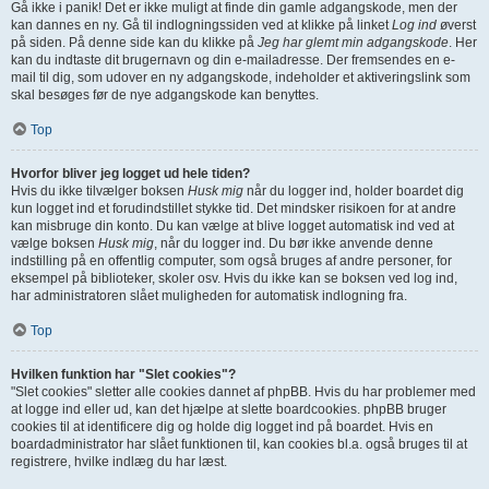
Gå ikke i panik! Det er ikke muligt at finde din gamle adgangskode, men der
kan dannes en ny. Gå til indlogningssiden ved at klikke på linket
Log ind
øverst
på siden. På denne side kan du klikke på
Jeg har glemt min adgangskode
. Her
kan du indtaste dit brugernavn og din e-mailadresse. Der fremsendes en e-
mail til dig, som udover en ny adgangskode, indeholder et aktiveringslink som
skal besøges før de nye adgangskode kan benyttes.
Top
Hvorfor bliver jeg logget ud hele tiden?
Hvis du ikke tilvælger boksen
Husk mig
når du logger ind, holder boardet dig
kun logget ind et forudindstillet stykke tid. Det mindsker risikoen for at andre
kan misbruge din konto. Du kan vælge at blive logget automatisk ind ved at
vælge boksen
Husk mig
, når du logger ind. Du bør ikke anvende denne
indstilling på en offentlig computer, som også bruges af andre personer, for
eksempel på biblioteker, skoler osv. Hvis du ikke kan se boksen ved log ind,
har administratoren slået muligheden for automatisk indlogning fra.
Top
Hvilken funktion har "Slet cookies"?
"Slet cookies" sletter alle cookies dannet af phpBB. Hvis du har problemer med
at logge ind eller ud, kan det hjælpe at slette boardcookies. phpBB bruger
cookies til at identificere dig og holde dig logget ind på boardet. Hvis en
boardadministrator har slået funktionen til, kan cookies bl.a. også bruges til at
registrere, hvilke indlæg du har læst.