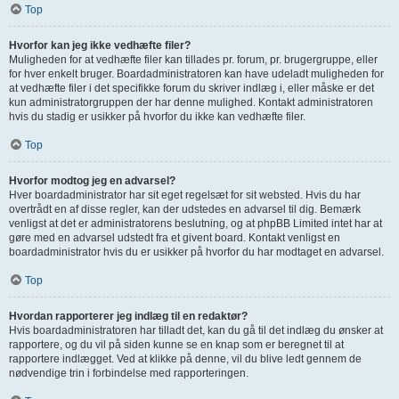
Top
Hvorfor kan jeg ikke vedhæfte filer?
Muligheden for at vedhæfte filer kan tillades pr. forum, pr. brugergruppe, eller
for hver enkelt bruger. Boardadministratoren kan have udeladt muligheden for
at vedhæfte filer i det specifikke forum du skriver indlæg i, eller måske er det
kun administratorgruppen der har denne mulighed. Kontakt administratoren
hvis du stadig er usikker på hvorfor du ikke kan vedhæfte filer.
Top
Hvorfor modtog jeg en advarsel?
Hver boardadministrator har sit eget regelsæt for sit websted. Hvis du har
overtrådt en af disse regler, kan der udstedes en advarsel til dig. Bemærk
venligst at det er administratorens beslutning, og at phpBB Limited intet har at
gøre med en advarsel udstedt fra et givent board. Kontakt venligst en
boardadministrator hvis du er usikker på hvorfor du har modtaget en advarsel.
Top
Hvordan rapporterer jeg indlæg til en redaktør?
Hvis boardadministratoren har tilladt det, kan du gå til det indlæg du ønsker at
rapportere, og du vil på siden kunne se en knap som er beregnet til at
rapportere indlægget. Ved at klikke på denne, vil du blive ledt gennem de
nødvendige trin i forbindelse med rapporteringen.