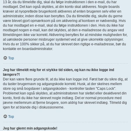
13 år, da du tilmeldte dig, skal du følge instruktionen i den e-mail, du har
modtaget. Det kan også skyldes, at din konto skal aktiveres. Nogle boards
kræver at nyoprettede brugerkonti aktiveres af enten brugeren selv eller en
administrator, inden disse kan benyttes. Da du tilmeldte dig, skulle du gerne
være blevet gjort opmærksom på om aktivering af kontoen er nødvendig. Hvis
du har modtaget en e-mail, skal du følge instruktionen i den. Hvis du ikke har
modtaget nogen e-mail, kan det skyldes, at den e-mailadresse du angav ved
tilmeldingen ikke var korrekt. Aktivering benyttes for at mindske muligheden for,
at uønskede personer misbruger systemet ved at give ukorrekte oplysninger.
Hvis du er 100% sikker på, at du har skrevet den rigtige e-mailadresse, bør du
kontakte en boardadministrator.
Top
Jeg har tilmeldt mig for et stykke tid siden, og kan nu ikke logge ind
længere?!
Der kan være flere grunde til, at du ikke kan logge ind. Først bør du sikre dig, at
du taster brugernavn og adgangskode korrekt. Husk, at der skelnes mellem
store og små bogstaver i adgangskoden - kontroller tasten "Caps Lock".
Problemet kan også skyldes, at administratoren har slettet eller deaktiveret din
konto, fordi du ikke har skrevet nogle indlæg. Det er normal procedure med
jævne mellemrum at fjerne brugere, som aldrig har skrevet indlæg. Tilmeld dig
igen for at blande dig i diskussionerne.
Top
Jeg har glemt min adgangskode!