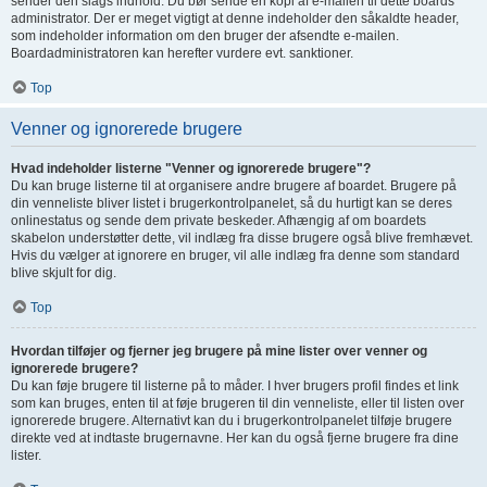
sender den slags indhold. Du bør sende en kopi af e-mailen til dette boards
administrator. Der er meget vigtigt at denne indeholder den såkaldte header,
som indeholder information om den bruger der afsendte e-mailen.
Boardadministratoren kan herefter vurdere evt. sanktioner.
Top
Venner og ignorerede brugere
Hvad indeholder listerne "Venner og ignorerede brugere"?
Du kan bruge listerne til at organisere andre brugere af boardet. Brugere på
din venneliste bliver listet i brugerkontrolpanelet, så du hurtigt kan se deres
onlinestatus og sende dem private beskeder. Afhængig af om boardets
skabelon understøtter dette, vil indlæg fra disse brugere også blive fremhævet.
Hvis du vælger at ignorere en bruger, vil alle indlæg fra denne som standard
blive skjult for dig.
Top
Hvordan tilføjer og fjerner jeg brugere på mine lister over venner og
ignorerede brugere?
Du kan føje brugere til listerne på to måder. I hver brugers profil findes et link
som kan bruges, enten til at føje brugeren til din venneliste, eller til listen over
ignorerede brugere. Alternativt kan du i brugerkontrolpanelet tilføje brugere
direkte ved at indtaste brugernavne. Her kan du også fjerne brugere fra dine
lister.