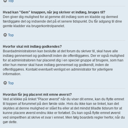
Top
Hvad kan "Gem" knappen, når jeg skriver et indlæg, bruges til?
Den giver dig mulighed for at gemme dit indlæg som en kladde og dermed
færdiggøre det og indsende det på et senere tidspunkt. Du får adgang til dine
gemte kladder via brugerkontrolpanelet.
Top
Hvorfor skal mit indlæg godkendes?
Boardadministratoren kan beslutte at det forum du skriver til, skal have alle
indlæg gennemset og godkendt inden de offentliggøres. Der er også mulighed
for at administratoren har placeret dig i en speciel gruppe af brugere, som han
eller hun mener skal have indlæg gennemset og godkendt, inden de
offentliggøres. Kontakt eventuelt venligst en administrator for yderligere
information.
Top
Hvordan får jeg placeret mit emne øverst?
Ved at klikke på linket "Placer øverst" når du viser dit emne, kan du flytte emnet
til toppen af forummet på den første side. Hvis du ikke kan se linket, kan det
skyldes at denne mulighed er slået fra eller at det mindst tilladte tidsrum for at
kunne placere øverst endnu ikke er forløbet. Du kan også flytte emnet øverst
ved simpelthen at skrive et svar i emnet. Men følg boardets regler herfor, når du
gør dette.