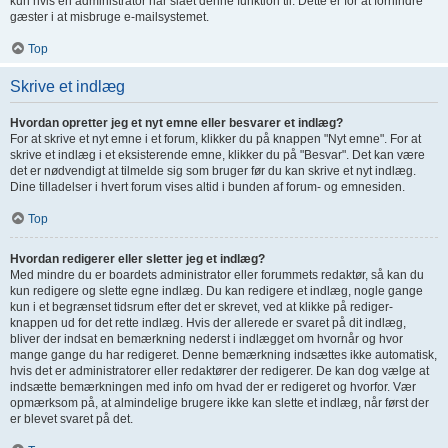
kun hvis en administrator har slået denne funktion til. Dette er for at forhindre
gæster i at misbruge e-mailsystemet.
Top
Skrive et indlæg
Hvordan opretter jeg et nyt emne eller besvarer et indlæg?
For at skrive et nyt emne i et forum, klikker du på knappen "Nyt emne". For at
skrive et indlæg i et eksisterende emne, klikker du på "Besvar". Det kan være
det er nødvendigt at tilmelde sig som bruger før du kan skrive et nyt indlæg.
Dine tilladelser i hvert forum vises altid i bunden af forum- og emnesiden.
Top
Hvordan redigerer eller sletter jeg et indlæg?
Med mindre du er boardets administrator eller forummets redaktør, så kan du
kun redigere og slette egne indlæg. Du kan redigere et indlæg, nogle gange
kun i et begrænset tidsrum efter det er skrevet, ved at klikke på rediger-
knappen ud for det rette indlæg. Hvis der allerede er svaret på dit indlæg,
bliver der indsat en bemærkning nederst i indlægget om hvornår og hvor
mange gange du har redigeret. Denne bemærkning indsættes ikke automatisk,
hvis det er administratorer eller redaktører der redigerer. De kan dog vælge at
indsætte bemærkningen med info om hvad der er redigeret og hvorfor. Vær
opmærksom på, at almindelige brugere ikke kan slette et indlæg, når først der
er blevet svaret på det.