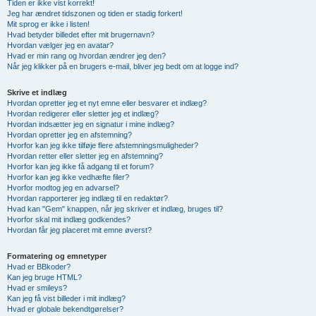
Tiden er ikke vist korrekt!
Jeg har ændret tidszonen og tiden er stadig forkert!
Mit sprog er ikke i listen!
Hvad betyder billedet efter mit brugernavn?
Hvordan vælger jeg en avatar?
Hvad er min rang og hvordan ændrer jeg den?
Når jeg klikker på en brugers e-mail, bliver jeg bedt om at logge ind?
Skrive et indlæg
Hvordan opretter jeg et nyt emne eller besvarer et indlæg?
Hvordan redigerer eller sletter jeg et indlæg?
Hvordan indsætter jeg en signatur i mine indlæg?
Hvordan opretter jeg en afstemning?
Hvorfor kan jeg ikke tilføje flere afstemningsmuligheder?
Hvordan retter eller sletter jeg en afstemning?
Hvorfor kan jeg ikke få adgang til et forum?
Hvorfor kan jeg ikke vedhæfte filer?
Hvorfor modtog jeg en advarsel?
Hvordan rapporterer jeg indlæg til en redaktør?
Hvad kan "Gem" knappen, når jeg skriver et indlæg, bruges til?
Hvorfor skal mit indlæg godkendes?
Hvordan får jeg placeret mit emne øverst?
Formatering og emnetyper
Hvad er BBkoder?
Kan jeg bruge HTML?
Hvad er smileys?
Kan jeg få vist billeder i mit indlæg?
Hvad er globale bekendtgørelser?