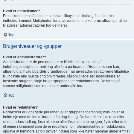
Hvad er emneikoner?
Emneikoner er små billeder som kan tilknyttes et indlæg for at indikere
indholdet i emnet. Muligheden for at anvende emneikonerne afhænger af de
tilladelser administratoren har defineret.
Top
Brugerniveauer og -grupper
Hvad er administratorer?
Administratorer er de personer der er tildelt det højeste trin af
indstillingsmuligheder omkring alle fora på boardet. Disse personer kan,
afhængig af hvad boardets grundlægger har givet administratorerne tilladelse
til, indstille alle mulige ting om foraene, såsom tilladelser, udelukkelse af
bestemte brugere, tilføje brugergrupper eller redaktører osv. De har også
samme rettigheder som redaktører under alle fora.
Top
Hvad er redaktører?
Redaktører er udpegede personer (eller grupper af personer) hvis job er at
holde øje med driften af foraene fra dag til dag. De har retten til at rette eller
slette andres indlæg, låse et emne eller låse et emne op igen, flytte eller dele
et emne i forummet som de er redaktører for. I almindelighed er redaktørens
opgave at forhindre at folk skriver indlæg som ikke hører hjemme under emnet