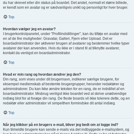
du har skrevet eller din status på boardet. Det andet, normalt et større billede,
er kendt som en avatar og er sædvanligvis unikt og personligt for hver bruger.
Top
Hvordan vælger jeg en avatar?
I brugerkontrolpanelet, under "Profilindstillinger", kan du tilføje en avatar med
en af de fire muligheder: Gravatar, Galleri, Fjern eller Upload. Det er
boardadministrator der aktiverer brugen af avatarer og bestemmer hvilke typer
avatarer der kan anvendes. Hvis du ikke er i stand til at tilknytte avatarer,
kontakt da venligst en boardadministrator.
Top
Hvad er min rang og hvordan ændrer jeg den?
Din rang, som vises under dit brugernavn, indikerer særlige brugere, for
eksempel medlemskab af bestemte brugergrupper, herunder redaktører og
administratorer. Du kan ikke ændre teksten for en rang, de er indstillet af en
boardadministrator. Misbrug venligst ikke boardet ved at skrive unødvendige
indlæg blot for at forøge din rang. De fleste boards vil ikke tolerere dette, og en
redaktør eller administrator vil simpelthen formindske dit antal indlæg.
Top
Når jeg klikker på en brugers e-mail, bliver jeg bedt om at logge ind?
Kun tilmeldte brugere kan sende e-mails via det indbyggede e-mailsystem, og