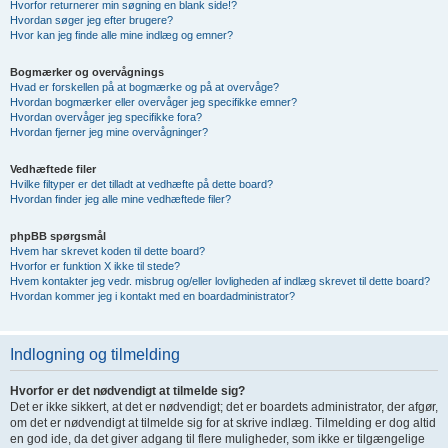
Hvorfor returnerer min søgning en blank side!?
Hvordan søger jeg efter brugere?
Hvor kan jeg finde alle mine indlæg og emner?
Bogmærker og overvågnings
Hvad er forskellen på at bogmærke og på at overvåge?
Hvordan bogmærker eller overvåger jeg specifikke emner?
Hvordan overvåger jeg specifikke fora?
Hvordan fjerner jeg mine overvågninger?
Vedhæftede filer
Hvilke filtyper er det tilladt at vedhæfte på dette board?
Hvordan finder jeg alle mine vedhæftede filer?
phpBB spørgsmål
Hvem har skrevet koden til dette board?
Hvorfor er funktion X ikke til stede?
Hvem kontakter jeg vedr. misbrug og/eller lovligheden af indlæg skrevet til dette board?
Hvordan kommer jeg i kontakt med en boardadministrator?
Indlogning og tilmelding
Hvorfor er det nødvendigt at tilmelde sig?
Det er ikke sikkert, at det er nødvendigt; det er boardets administrator, der afgør,
om det er nødvendigt at tilmelde sig for at skrive indlæg. Tilmelding er dog altid
en god ide, da det giver adgang til flere muligheder, som ikke er tilgængelige