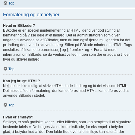
Top
Formatering og emnetyper
Hvad er BBkoder?
BBkoder er en speciel implementering af HTML, der giver god styring af
formatering på visse dele af et indlæg. Det er administratoren som giver
adgang til anvendelse af BBkoder, men du kan også fjerne muligheden for det
pr. indlæg der hvor du skriver indlæg. Stilen på BBkode minder om HTML. Tags
omsluttes af firkantede parenteser, [ og ], fremfor < og >. For at få mere
information om BBkode, se da venligst vejledningen som der er adgang til der
hvor du skriver indlæg.
Top
Kan jeg bruge HTML?
Nej, det er ikke muligt at skrive HTML-kode i indlæg og få det vist som HTML.
Det meste af den formatering, der kan udføres med HTML, kan udføres ved at
anvende BBkode i stedet.
Top
Hvad er smileys?
Smileys, er små grafiske ikoner - eller billeder, som kan benyttes til at signalere
bestemte følelser. De bruges via en kort tekstkode, for eksempel :) betyder
glad, :( betyder ked af det. Den fulde liste over alle smileys kan ses når der