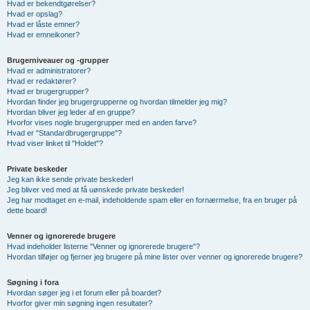
Hvad er bekendtgørelser?
Hvad er opslag?
Hvad er låste emner?
Hvad er emneikoner?
Brugerniveauer og -grupper
Hvad er administratorer?
Hvad er redaktører?
Hvad er brugergrupper?
Hvordan finder jeg brugergrupperne og hvordan tilmelder jeg mig?
Hvordan bliver jeg leder af en gruppe?
Hvorfor vises nogle brugergrupper med en anden farve?
Hvad er "Standardbrugergruppe"?
Hvad viser linket til "Holdet"?
Private beskeder
Jeg kan ikke sende private beskeder!
Jeg bliver ved med at få uønskede private beskeder!
Jeg har modtaget en e-mail, indeholdende spam eller en fornærmelse, fra en bruger på
dette board!
Venner og ignorerede brugere
Hvad indeholder listerne "Venner og ignorerede brugere"?
Hvordan tilføjer og fjerner jeg brugere på mine lister over venner og ignorerede brugere?
Søgning i fora
Hvordan søger jeg i et forum eller på boardet?
Hvorfor giver min søgning ingen resultater?