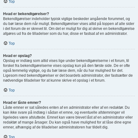
Top
Hvad er bekendtgørelser?
Bekendtgørelser indeholder typisk vigtige beskeder angående forummet, og
du bør læse dem når muligt. Bekendtgørelser vises altid på toppen af alle sider
i det forum de er skrevet til. Om det er muligt for dig at skrive en bekendtgørelse
afgøres ud fra de tilladelser som du har, disse er fastsat af en administrator.
Top
Hvad er opslag?
Opslag er indlæg som altid vises lige under bekendtgørelserne i et forum, til
forskel fra bekendtgørelserne vises opslag kun på den første side. De er ofte
også temmelig vigtige, og du bør læse dem, når du har mulighed for det.
Ligesom med bekendtgørelser er det boardets administrator, der fastsætter de
nødvendige tilladelser for at kunne skrive et opslag i et forum.
Top
Hvad er låste emner?
Låste emner er sat således enten af en administrator eller af en redaktør. Du
kan ikke svare på indlæg i sådan et emne, og eventuelle afstemninger vil
ligeledes være afsluttede. Emnet kan være blevet låst af en administrator eller
redaktør af mange årsager. Du kan også have mulighed for at låse dine egne
emner, afhængig af de tilladelser administratoren har tildelt dig.
Top