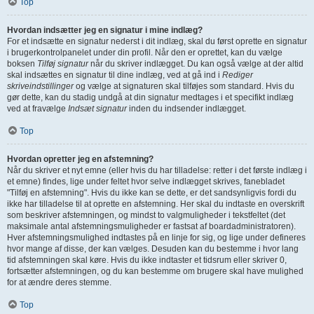
Top
Hvordan indsætter jeg en signatur i mine indlæg?
For et indsætte en signatur nederst i dit indlæg, skal du først oprette en signatur
i brugerkontrolpanelet under din profil. Når den er oprettet, kan du vælge
boksen
Tilføj signatur
når du skriver indlægget. Du kan også vælge at der altid
skal indsættes en signatur til dine indlæg, ved at gå ind i
Rediger
skriveindstillinger
og vælge at signaturen skal tilføjes som standard. Hvis du
gør dette, kan du stadig undgå at din signatur medtages i et specifikt indlæg
ved at fravælge
Indsæt signatur
inden du indsender indlægget.
Top
Hvordan opretter jeg en afstemning?
Når du skriver et nyt emne (eller hvis du har tilladelse: retter i det første indlæg i
et emne) findes, lige under feltet hvor selve indlægget skrives, fanebladet
"Tilføj en afstemning". Hvis du ikke kan se dette, er det sandsynligvis fordi du
ikke har tilladelse til at oprette en afstemning. Her skal du indtaste en overskrift
som beskriver afstemningen, og mindst to valgmuligheder i tekstfeltet (det
maksimale antal afstemningsmuligheder er fastsat af boardadministratoren).
Hver afstemningsmulighed indtastes på en linje for sig, og lige under defineres
hvor mange af disse, der kan vælges. Desuden kan du bestemme i hvor lang
tid afstemningen skal køre. Hvis du ikke indtaster et tidsrum eller skriver 0,
fortsætter afstemningen, og du kan bestemme om brugere skal have mulighed
for at ændre deres stemme.
Top