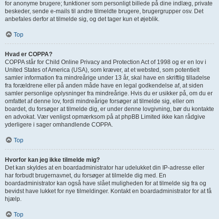
for anonyme brugere; funktioner som personligt billede på dine indlæg, private
beskeder, sende e-mails til andre tilmeldte brugere, brugergrupper osv. Det
anbefales derfor at tilmelde sig, og det tager kun et øjeblik.
Top
Hvad er COPPA?
COPPA står for Child Online Privacy and Protection Act of 1998 og er en lov i
United States of America (USA), som kræver, at et websted, som potentielt
samler information fra mindreårige under 13 år, skal have en skriftlig tilladelse
fra forældrene eller på anden måde have en legal godkendelse af, at siden
samler personlige oplysninger fra mindreårige. Hvis du er usikker på, om du er
omfattet af denne lov, fordi mindreårige forsøger at tilmelde sig, eller om
boardet, du forsøger at tilmelde dig, er under denne lovgivning, bør du kontakte
en advokat. Vær venligst opmærksom på at phpBB Limited ikke kan rådgive
yderligere i sager omhandlende COPPA.
Top
Hvorfor kan jeg ikke tilmelde mig?
Det kan skyldes at en boardadministrator har udelukket din IP-adresse eller
har forbudt brugernavnet, du forsøger at tilmelde dig med. En
boardadministrator kan også have slået muligheden for at tilmelde sig fra og
bevidst have lukket for nye tilmeldinger. Kontakt en boardadministrator for at få
hjælp.
Top