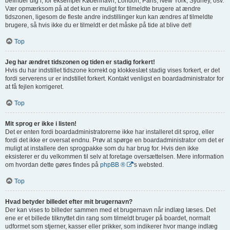
befinder dig i, for eksempel København, London, Paris, New York, Sydney, osv.
Vær opmærksom på at det kun er muligt for tilmeldte brugere at ændre
tidszonen, ligesom de fleste andre indstillinger kun kan ændres af tilmeldte
brugere, så hvis ikke du er tilmeldt er det måske på tide at blive det!
Top
Jeg har ændret tidszonen og tiden er stadig forkert!
Hvis du har indstillet tidszone korrekt og klokkeslæt stadig vises forkert, er det
fordi serverens ur er indstillet forkert. Kontakt venligst en boardadministrator for
at få fejlen korrigeret.
Top
Mit sprog er ikke i listen!
Det er enten fordi boardadministratorerne ikke har installeret dit sprog, eller
fordi det ikke er oversat endnu. Prøv at spørge en boardadministrator om det er
muligt at installere den sprogpakke som du har brug for. Hvis den ikke
eksisterer er du velkommen til selv at foretage oversættelsen. Mere information
om hvordan dette gøres findes på
phpBB ®
's websted.
Top
Hvad betyder billedet efter mit brugernavn?
Der kan vises to billeder sammen med et brugernavn når indlæg læses. Det
ene er et billede tilknyttet din rang som tilmeldt bruger på boardet, normalt
udformet som stjerner, kasser eller prikker, som indikerer hvor mange indlæg