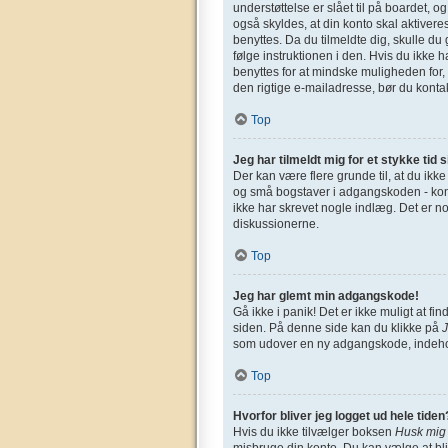
understøttelse er slået til på boardet, o
også skyldes, at din konto skal aktivere
benyttes. Da du tilmeldte dig, skulle d
følge instruktionen i den. Hvis du ikke 
benyttes for at mindske muligheden for,
den rigtige e-mailadresse, bør du konta
Top
Jeg har tilmeldt mig for et stykke tid 
Der kan være flere grunde til, at du ikk
og små bogstaver i adgangskoden - kontro
ikke har skrevet nogle indlæg. Det er n
diskussionerne.
Top
Jeg har glemt min adgangskode!
Gå ikke i panik! Det er ikke muligt at 
siden. På denne side kan du klikke på
som udover en ny adgangskode, indehol
Top
Hvorfor bliver jeg logget ud hele tiden
Hvis du ikke tilvælger boksen
Husk mig
misbruge din konto. Du kan vælge at bl