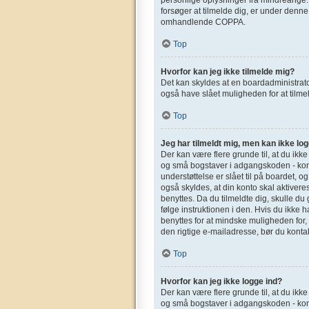
forsøger at tilmelde dig, er under denn
omhandlende COPPA.
Top
Hvorfor kan jeg ikke tilmelde mig?
Det kan skyldes at en boardadministrato
også have slået muligheden for at tilmel
Top
Jeg har tilmeldt mig, men kan ikke log
Der kan være flere grunde til, at du ikk
og små bogstaver i adgangskoden - kont
understøttelse er slået til på boardet, o
også skyldes, at din konto skal aktivere
benyttes. Da du tilmeldte dig, skulle d
følge instruktionen i den. Hvis du ikke 
benyttes for at mindske muligheden for,
den rigtige e-mailadresse, bør du konta
Top
Hvorfor kan jeg ikke logge ind?
Der kan være flere grunde til, at du ikk
og små bogstaver i adgangskoden - kont