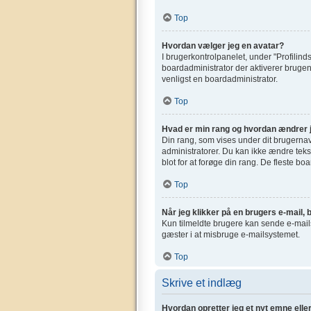
Top
Hvordan vælger jeg en avatar?
I brugerkontrolpanelet, under "Profilinds
boardadministrator der aktiverer brugen 
venligst en boardadministrator.
Top
Hvad er min rang og hvordan ændrer 
Din rang, som vises under dit brugerna
administratorer. Du kan ikke ændre tekst
blot for at forøge din rang. De fleste bo
Top
Når jeg klikker på en brugers e-mail, b
Kun tilmeldte brugere kan sende e-mails 
gæster i at misbruge e-mailsystemet.
Top
Skrive et indlæg
Hvordan opretter jeg et nyt emne elle