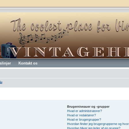
slinjer
Kontakt os
ål
Brugerniveauer og -grupper
Hvad er administratorer?
Hvad er redaktører?
Hvad er brugergrupper?
Hvordan finder jeg brugergrupperne og hvord
Hvordan bliver jeg leder af en gruppe?