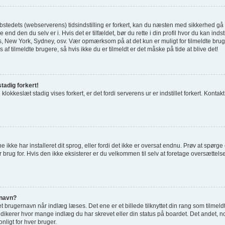
tedets (webserverens) tidsindstilling er forkert, kan du næsten med sikkerhed gå ud 
 end den du selv er i. Hvis det er tilfældet, bør du rette i din profil hvor du kan indst
 New York, Sydney, osv. Vær opmærksom på at det kun er muligt for tilmeldte bru
 af tilmeldte brugere, så hvis ikke du er tilmeldt er det måske på tide at blive det!
tadig forkert!
 klokkeslæt stadig vises forkert, er det fordi serverens ur er indstillet forkert. Kontak
e ikke har installeret dit sprog, eller fordi det ikke er oversat endnu. Prøv at spørg
 brug for. Hvis den ikke eksisterer er du velkommen til selv at foretage oversættel
rnavn?
 brugernavn når indlæg læses. Det ene er et billede tilknyttet din rang som tilmeld
indikerer hvor mange indlæg du har skrevet eller din status på boardet. Det andet, no
nligt for hver bruger.