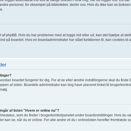
ndre personer, for eksempel på biblioteker, skoler osv. Hvis du ikke kan se boksen 
a.
net af phpBB. Hvis du har problemer med at logge ind eller ud, kan det hjælpe at sl
t ind på boardet. Hvis en boardadministrator har slået funktionen til, kan cookies bl.a.
der
linger?
ordan boardet fungerer for dig. For at se eller ændre indstillingerne skal du finde 
toppen af siden. Boardets administrator kan dog have placeret linket til brugerkontro
besøg.
emgår af listen "Hvem er online nu"?
linestatus
, som du finder i brugerkontrolpanelet under boardindstillinger. Hvis du 
der kan se, når du er online. For alle andre vil du i onlinelisten herefter fremtræde s