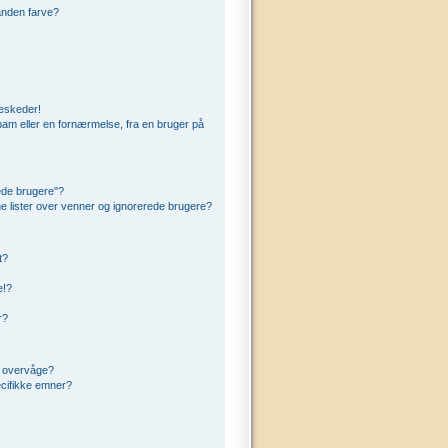
anden farve?
beskeder!
am eller en fornærmelse, fra en bruger på
ede brugere"?
ine lister over venner og ignorerede brugere?
t?
e!?
r?
t overvåge?
cifikke emner?