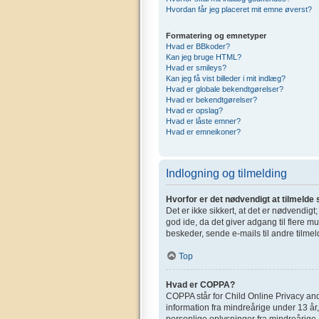
Hvordan får jeg placeret mit emne øverst?
Formatering og emnetyper
Hvad er BBkoder?
Kan jeg bruge HTML?
Hvad er smileys?
Kan jeg få vist billeder i mit indlæg?
Hvad er globale bekendtgørelser?
Hvad er bekendtgørelser?
Hvad er opslag?
Hvad er låste emner?
Hvad er emneikoner?
Indlogning og tilmelding
Hvorfor er det nødvendigt at tilmelde 
Det er ikke sikkert, at det er nødvendigt
god ide, da det giver adgang til flere m
beskeder, sende e-mails til andre tilmel
Top
Hvad er COPPA?
COPPA står for Child Online Privacy and
information fra mindreårige under 13 år,
personlige oplysninger fra mindreårige. 