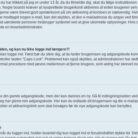
g du har klikket på jeg er under 13 år, da du tilmeldte dig, skal du følge instruktione
s. Nogle boards kræver at nyoprettede brugerkonti aktiveres af enten brugeren selv 
u gerne være blevet gjort opmærksom på om aktivering af kontoen er nødvendig. Hvi
har modtaget nogen e-mail, kan det skyldes, at den e-mailadresse du angav ved tilme
 at uønskede personer misbruger systemet ved at give ukorrekte oplysninger. Hvis d
kte en boardadministrator.
siden, og kan nu ikke logge ind længere?!
e kan logge ind. Først bør du sikre dig, at du taster brugernavn og adgangskode korr
ller tasten "Caps Lock". Problemet kan også skyldes, at administratoren har slettet
ormal procedure med jævne mellemrum at fjerne brugere, som aldrig har skrevet indl
finde din gamle adgangskode, men der kan dannes en ny. Gå til indlogningssiden ved 
Jeg har glemt min adgangskode
. Her kan du indtaste dit brugernavn og din e-maila
der et aktiveringslink som skal besøges før de nye adgangskode kan benyttes.
?
når du logger ind, holder boardet dig kun logget ind et forudindstillet stykke tid. De
ive logget automatisk ind ved at vælge boksen
Husk mig
, når du logger ind. Du bør