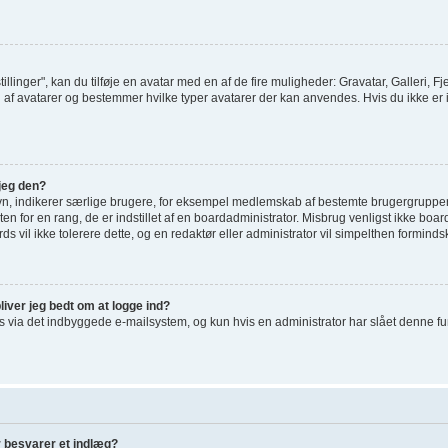
tillinger", kan du tilføje en avatar med en af de fire muligheder: Gravatar, Galleri, Fj
af avatarer og bestemmer hvilke typer avatarer der kan anvendes. Hvis du ikke er i st
jeg den?
vn, indikerer særlige brugere, for eksempel medlemskab af bestemte brugergrupper
en for en rang, de er indstillet af en boardadministrator. Misbrug venligst ikke bo
ards vil ikke tolerere dette, og en redaktør eller administrator vil simpelthen forminds
liver jeg bedt om at logge ind?
via det indbyggede e-mailsystem, og kun hvis en administrator har slået denne funkti
r besvarer et indlæg?