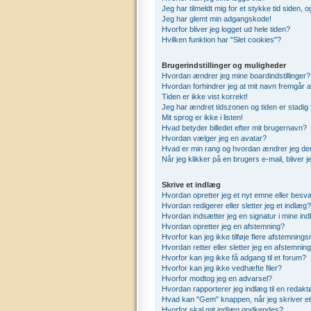
Jeg har tilmeldt mig for et stykke tid siden,
Jeg har glemt min adgangskode!
Hvorfor bliver jeg logget ud hele tiden?
Hvilken funktion har "Slet cookies"?
Brugerindstillinger og muligheder
Hvordan ændrer jeg mine boardindstillinger?
Hvordan forhindrer jeg at mit navn fremgår a
Tiden er ikke vist korrekt!
Jeg har ændret tidszonen og tiden er stadig 
Mit sprog er ikke i listen!
Hvad betyder billedet efter mit brugernavn?
Hvordan vælger jeg en avatar?
Hvad er min rang og hvordan ændrer jeg de
Når jeg klikker på en brugers e-mail, bliver 
Skrive et indlæg
Hvordan opretter jeg et nyt emne eller besva
Hvordan redigerer eller sletter jeg et indlæg?
Hvordan indsætter jeg en signatur i mine in
Hvordan opretter jeg en afstemning?
Hvorfor kan jeg ikke tilføje flere afstemning
Hvordan retter eller sletter jeg en afstemnin
Hvorfor kan jeg ikke få adgang til et forum?
Hvorfor kan jeg ikke vedhæfte filer?
Hvorfor modtog jeg en advarsel?
Hvordan rapporterer jeg indlæg til en redakt
Hvad kan "Gem" knappen, når jeg skriver et 
Hvorfor skal mit indlæg godkendes?