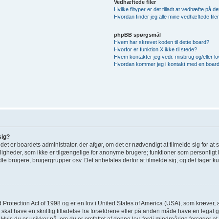
Vedhæftede filer
Hvilke filtyper er det tilladt at vedhæfte på d
Hvordan finder jeg alle mine vedhæftede file
phpBB spørgsmål
Hvem har skrevet koden til dette board?
Hvorfor er funktion X ikke til stede?
Hvem kontakter jeg vedr. misbrug og/eller lov
Hvordan kommer jeg i kontakt med en board
sig?
; det er boardets administrator, der afgør, om det er nødvendigt at tilmelde sig for at
uligheder, som ikke er tilgængelige for anonyme brugere; funktioner som personligt 
dte brugere, brugergrupper osv. Det anbefales derfor at tilmelde sig, og det tager kun
 Protection Act of 1998 og er en lov i United States of America (USA), som kræver, 
 skal have en skriftlig tilladelse fra forældrene eller på anden måde have en legal
Hvis du er usikker på, om du er omfattet af denne lov, fordi mindreårige forsøger at 