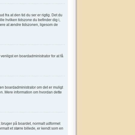
fra at den tid du ser er rigtig. Det du
ille hvilken tidszone du befinder dig i,
gere at ændre tidszonen, ligesom de
t venligst en boardadministrator for at få
e en boardadministrator om det er muligt
sen. Mere information om hvordan dette
t bruger på boardet, normalt udformet
rmalt et større billede, er kendt som en