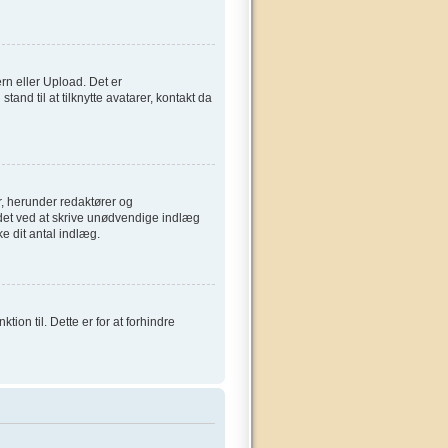
ern eller Upload. Det er
and til at tilknytte avatarer, kontakt da
, herunder redaktører og
ardet ved at skrive unødvendige indlæg
ke dit antal indlæg.
on til. Dette er for at forhindre