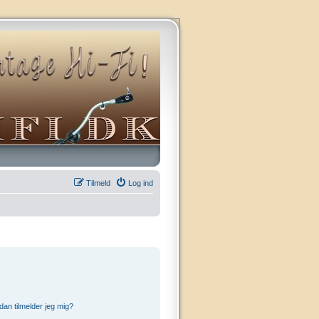
Tilmeld
Log ind
an tilmelder jeg mig?