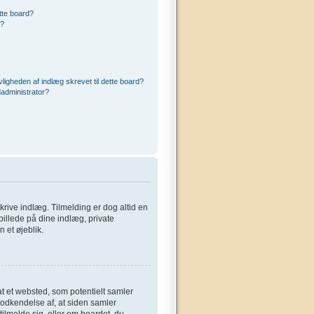
ette board?
r?
ligheden af indlæg skrevet til dette board?
administrator?
 skrive indlæg. Tilmelding er dog altid en
billede på dine indlæg, private
 et øjeblik.
at et websted, som potentielt samler
 godkendelse af, at siden samler
tilmelde sig, eller om boardet, du