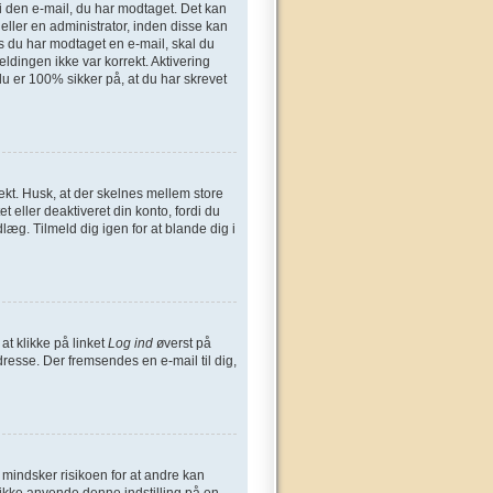
n i den e-mail, du har modtaget. Det kan
eller en administrator, inden disse kan
s du har modtaget en e-mail, skal du
ldingen ikke var korrekt. Aktivering
u er 100% sikker på, at du har skrevet
ekt. Husk, at der skelnes mellem store
 eller deaktiveret din konto, fordi du
æg. Tilmeld dig igen for at blande dig i
at klikke på linket
Log ind
øverst på
dresse. Der fremsendes en e-mail til dig,
t mindsker risikoen for at andre kan
 ikke anvende denne indstilling på en