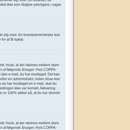
ted ikke kan rådgive yderligere i sager
elde dig med. En boardadministrator kan
for at få hjælp.
ekt. Husk, at der skelnes mellem store
en af følgende årsager: Hvis COPPA-
n i den e-mail, du har modtaget. Det kan
eller en administrator, inden disse kan
s du har modtaget en e-mail, skal du
ldingen ikke var korrekt. Aktivering
u er 100% sikker på, at du har skrevet
ekt. Husk, at der skelnes mellem store
en af følgende årsager: Hvis COPPA-