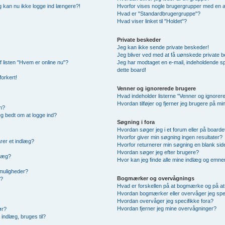
 og kan nu ikke logge ind længere?!
Hvorfor vises nogle brugergrupper med en 
Hvad er "Standardbrugergruppe"?
Hvad viser linket til "Holdet"?
Private beskeder
Jeg kan ikke sende private beskeder!
Jeg bliver ved med at få uønskede private 
f listen "Hvem er online nu"?
Jeg har modtaget en e-mail, indeholdende sp
dette board!
forkert!
Venner og ignorerede brugere
Hvad indeholder listerne "Venner og ignorer
Hvordan tilføjer og fjerner jeg brugere på m
n?
jeg bedt om at logge ind?
Søgning i fora
Hvordan søger jeg i et forum eller på boarde
Hvorfor giver min søgning ingen resultater?
rer et indlæg?
Hvorfor returnerer min søgning en blank sid
Hvordan søger jeg efter brugere?
dlæg?
Hvor kan jeg finde alle mine indlæg og emne
smuligheder?
Bogmærker og overvågnings
g?
Hvad er forskellen på at bogmærke og på a
Hvordan bogmærker eller overvåger jeg spe
Hvordan overvåger jeg specifikke fora?
Hvordan fjerner jeg mine overvågninger?
ør?
indlæg, bruges til?