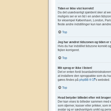
Tiden er ikke vist korrekt!
Da det usædvanligt sjældent sker at webs
muligvis ser er en tid i en anden tidszone
for eksempel København, London, Paris,
fleste andre indstillinger kun kan ændres
Top
Jeg har ændret tidszonen og tiden er s
Hvis du har indstillet tidszone korrekt og
fejlen korrigeret.
Top
Mit sprog er ikke i listen!
Det er enten fordi boardadministratorern
at installere den sprogpakke som du har
gøres findes på
phpBB ®
's websted.
Top
Hvad betyder billedet efter mit bruge
Der kan vises to billeder sammen med et
som stjerner, kasser eller prikker, som 
avatar og er sædvanligvis unikt og perso