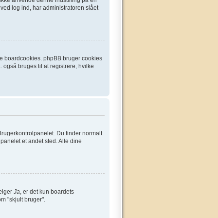
ved log ind, har administratoren slået
ette boardcookies. phpBB bruger cookies
 også bruges til at registrere, hvilke
Brugerkontrolpanelet. Du finder normalt
lpanelet et andet sted. Alle dine
vælger
Ja
, er det kun boardets
om "skjult bruger".