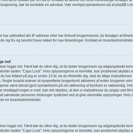
e lovgivning, bør du kontakte en advokat. Vær venligst opmærksom på at phpBB Limi
r har udelukket din IP-adresse eller har forbudt brugernavnet, du forsøger at tilm
de sig fra og bevidst have lukket for nye tilmeldinger. Kontakt en boardadministrator 
ge ind!
e kan logge ind. Først bør du sikre dig, at du taster brugernavn og adgangskode korr
roller tasten "Caps Lock". Hvis oplysningerne er korrekte, kan problemet skyldes 
g du har klikket på jeg er under 13 år, da du tilmeldte dig, skal du følge instruktione
s. Nogle boards kræver at nyoprettede brugerkonti aktiveres af enten brugeren selv 
u gerne være blevet gjort opmærksom på om aktivering af kontoen er nødvendig. Hvi
har modtaget nogen e-mail, kan det skyldes, at den e-mailadresse du angav ved tilme
 at uønskede personer misbruger systemet ved at give ukorrekte oplysninger. Hvis d
kte en boardadministrator.
e kan logge ind. Først bør du sikre dig, at du taster brugernavn og adgangskode korr
roller tasten "Caps Lock". Hvis oplysningerne er korrekte, kan problemet skyldes 