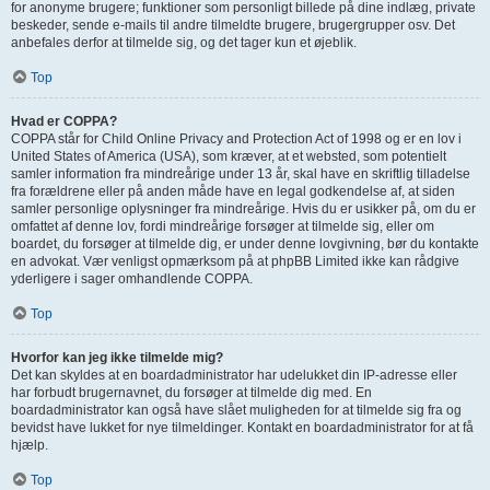
for anonyme brugere; funktioner som personligt billede på dine indlæg, private
beskeder, sende e-mails til andre tilmeldte brugere, brugergrupper osv. Det
anbefales derfor at tilmelde sig, og det tager kun et øjeblik.
Top
Hvad er COPPA?
COPPA står for Child Online Privacy and Protection Act of 1998 og er en lov i
United States of America (USA), som kræver, at et websted, som potentielt
samler information fra mindreårige under 13 år, skal have en skriftlig tilladelse
fra forældrene eller på anden måde have en legal godkendelse af, at siden
samler personlige oplysninger fra mindreårige. Hvis du er usikker på, om du er
omfattet af denne lov, fordi mindreårige forsøger at tilmelde sig, eller om
boardet, du forsøger at tilmelde dig, er under denne lovgivning, bør du kontakte
en advokat. Vær venligst opmærksom på at phpBB Limited ikke kan rådgive
yderligere i sager omhandlende COPPA.
Top
Hvorfor kan jeg ikke tilmelde mig?
Det kan skyldes at en boardadministrator har udelukket din IP-adresse eller
har forbudt brugernavnet, du forsøger at tilmelde dig med. En
boardadministrator kan også have slået muligheden for at tilmelde sig fra og
bevidst have lukket for nye tilmeldinger. Kontakt en boardadministrator for at få
hjælp.
Top