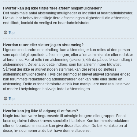
Hvorfor kan jeg ikke tilføje flere afstemningsmuligheder?
Det maksimale antal afstemningsmuligheder er indstillet af boardadministrator.
Hvis du har behov for at tilføje flere afstemningsmuligheder til din afstemning
end tilladt, kontakt da venligst en boardadministrator.
Top
Hvordan retter eller sletter jeg en afstemning?
Ligesom med andre emneindlæg, kan afstemninger kun rettes af den person
som oprindeligt oprettede afstemningen, eller af en administrator eller redaktør
af forummet. For at rette i en afstemning (teksten), klik da på det første indlæg i
afstemningen. Det er altid dette indlæg, som har afstemningen tilknyttet.
Såfremt der ikke er afgivet nogen stemmer, kan der rettes og slettes i
afstemningsmulighederne. Hvis der derimod er blevet afgivet stemmer er det
kun forummets redaktører og administratorer, der kan rette eller slette en
afstemning. Dette er for at forhindre at folk kan manipulere med resultatet ved
at ændre i betydningen halvvejs inde i afstemningen.
Top
Hvorfor kan jeg ikke få adgang til et forum?
Nogle fora kan være begrænsede til udvalgte brugere eller grupper. For at
læse og skrive i disse kræves specielle tilladelser. Kun forummets redaktører
eller en boardadministrator kan give disse tilladelser. Du bør kontakte en af
disse, hvis du mener at du bør have denne tilladelse.