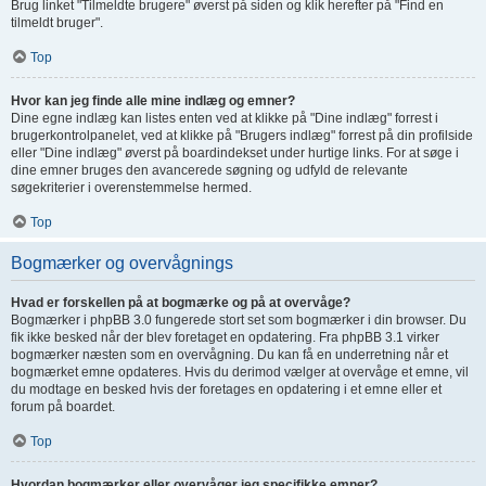
Brug linket "Tilmeldte brugere" øverst på siden og klik herefter på "Find en
tilmeldt bruger".
Top
Hvor kan jeg finde alle mine indlæg og emner?
Dine egne indlæg kan listes enten ved at klikke på "Dine indlæg" forrest i
brugerkontrolpanelet, ved at klikke på "Brugers indlæg" forrest på din profilside
eller "Dine indlæg" øverst på boardindekset under hurtige links. For at søge i
dine emner bruges den avancerede søgning og udfyld de relevante
søgekriterier i overenstemmelse hermed.
Top
Bogmærker og overvågnings
Hvad er forskellen på at bogmærke og på at overvåge?
Bogmærker i phpBB 3.0 fungerede stort set som bogmærker i din browser. Du
fik ikke besked når der blev foretaget en opdatering. Fra phpBB 3.1 virker
bogmærker næsten som en overvågning. Du kan få en underretning når et
bogmærket emne opdateres. Hvis du derimod vælger at overvåge et emne, vil
du modtage en besked hvis der foretages en opdatering i et emne eller et
forum på boardet.
Top
Hvordan bogmærker eller overvåger jeg specifikke emner?