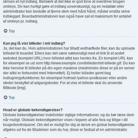
skrives et nyt indlæg. Bemærk at det ikke er god tone at overdrive brugen
smileys. De kan hurtigt gøre et indlæg uoverskueligt, og en redaktør eller
administrator kan beslutte at fjerne dem med hård hånd, måske endda selve
indlægget. Boardadministratoren kan også have sat et maksimum for antallet
af smileys pr. indlæg.
Top
Kan jeg få vist billeder i mit indlæg?
Ja, det kan du. Hvis administratoren har tilladt vedhæftede filer, kan du uploade
billedet til boardet. Ellers kan det være nødvendigt med et link til et andet
websted (komplet URL) hvor billedet altid kan hentes fra. En komplet URL kan
for eksempel se ud som http://www.example.com/billeder/mit-billede.gif. Du kan
ikke henvise til billeder på din egen maskine (medmindre disse er på en server
der altid er forbundet med Internettet). Ej heller billeder gemt bag
indlogningsfunktioner, for eksempel hotmail-/yahoo-postkasser eller andre
steder beskyttet af adgangskoder. For at vise et billede skal du anvende
BBkode [img].
Top
Hvad er globale bekendtgørelser?
Globale bekendtgørelser indeholder vigtige informationer, og du bør læse dem
når muligt. Globale bekendtgørelser vises i toppen af alle fora og tillige i dit
brugerkontrolpanel. Om det er muligt for dig at skrive en global bekendtgørelse
afgøres ud fra de tilladelser som du har, disse er fastsat af en administrator.