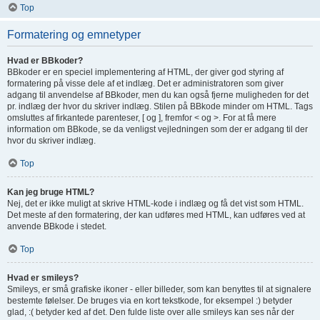
Top
Formatering og emnetyper
Hvad er BBkoder?
BBkoder er en speciel implementering af HTML, der giver god styring af
formatering på visse dele af et indlæg. Det er administratoren som giver
adgang til anvendelse af BBkoder, men du kan også fjerne muligheden for det
pr. indlæg der hvor du skriver indlæg. Stilen på BBkode minder om HTML. Tags
omsluttes af firkantede parenteser, [ og ], fremfor < og >. For at få mere
information om BBkode, se da venligst vejledningen som der er adgang til der
hvor du skriver indlæg.
Top
Kan jeg bruge HTML?
Nej, det er ikke muligt at skrive HTML-kode i indlæg og få det vist som HTML.
Det meste af den formatering, der kan udføres med HTML, kan udføres ved at
anvende BBkode i stedet.
Top
Hvad er smileys?
Smileys, er små grafiske ikoner - eller billeder, som kan benyttes til at signalere
bestemte følelser. De bruges via en kort tekstkode, for eksempel :) betyder
glad, :( betyder ked af det. Den fulde liste over alle smileys kan ses når der