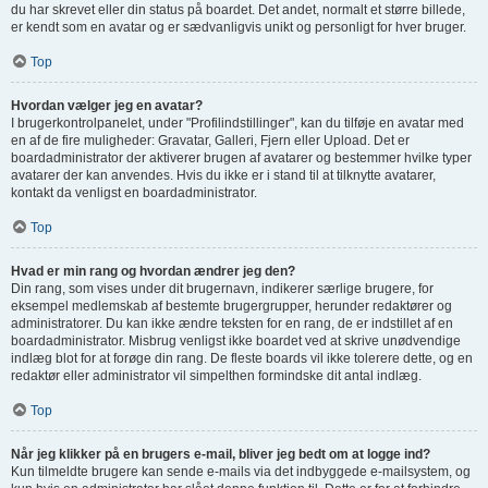
du har skrevet eller din status på boardet. Det andet, normalt et større billede,
er kendt som en avatar og er sædvanligvis unikt og personligt for hver bruger.
Top
Hvordan vælger jeg en avatar?
I brugerkontrolpanelet, under "Profilindstillinger", kan du tilføje en avatar med
en af de fire muligheder: Gravatar, Galleri, Fjern eller Upload. Det er
boardadministrator der aktiverer brugen af avatarer og bestemmer hvilke typer
avatarer der kan anvendes. Hvis du ikke er i stand til at tilknytte avatarer,
kontakt da venligst en boardadministrator.
Top
Hvad er min rang og hvordan ændrer jeg den?
Din rang, som vises under dit brugernavn, indikerer særlige brugere, for
eksempel medlemskab af bestemte brugergrupper, herunder redaktører og
administratorer. Du kan ikke ændre teksten for en rang, de er indstillet af en
boardadministrator. Misbrug venligst ikke boardet ved at skrive unødvendige
indlæg blot for at forøge din rang. De fleste boards vil ikke tolerere dette, og en
redaktør eller administrator vil simpelthen formindske dit antal indlæg.
Top
Når jeg klikker på en brugers e-mail, bliver jeg bedt om at logge ind?
Kun tilmeldte brugere kan sende e-mails via det indbyggede e-mailsystem, og