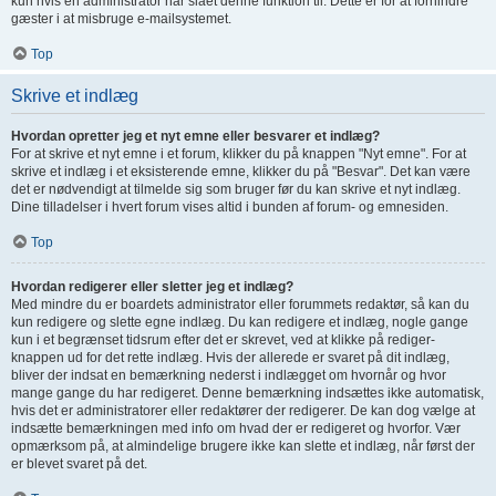
kun hvis en administrator har slået denne funktion til. Dette er for at forhindre
gæster i at misbruge e-mailsystemet.
Top
Skrive et indlæg
Hvordan opretter jeg et nyt emne eller besvarer et indlæg?
For at skrive et nyt emne i et forum, klikker du på knappen "Nyt emne". For at
skrive et indlæg i et eksisterende emne, klikker du på "Besvar". Det kan være
det er nødvendigt at tilmelde sig som bruger før du kan skrive et nyt indlæg.
Dine tilladelser i hvert forum vises altid i bunden af forum- og emnesiden.
Top
Hvordan redigerer eller sletter jeg et indlæg?
Med mindre du er boardets administrator eller forummets redaktør, så kan du
kun redigere og slette egne indlæg. Du kan redigere et indlæg, nogle gange
kun i et begrænset tidsrum efter det er skrevet, ved at klikke på rediger-
knappen ud for det rette indlæg. Hvis der allerede er svaret på dit indlæg,
bliver der indsat en bemærkning nederst i indlægget om hvornår og hvor
mange gange du har redigeret. Denne bemærkning indsættes ikke automatisk,
hvis det er administratorer eller redaktører der redigerer. De kan dog vælge at
indsætte bemærkningen med info om hvad der er redigeret og hvorfor. Vær
opmærksom på, at almindelige brugere ikke kan slette et indlæg, når først der
er blevet svaret på det.