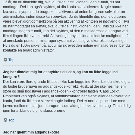
13 år, da du tilmeldte dig, skal du følge instruktionen i den e-mail, du har
modtaget. Det kan også skyldes, at din konto skal aktiveres. Nogle boards
kræver at nyoprettede brugerkonti aktiveres af enten brugeren selv eller en
administrator, inden disse kan benyttes. Da du tilmeldte dig, skulle du gerne
være blevet gjort opmærksom på om aktivering af kontoen er nødvendig. Hvis
du har modtaget en e-mail, skal du følge instruktionen i den. Hvis du ikke har
modtaget nogen e-mail, kan det skyldes, at den e-mailadresse du angav ved
tilmeldingen ikke var korrekt. Aktivering benyttes for at mindske muligheden for,
at uønskede personer misbruger systemet ved at give ukorrekte oplysninger.
Hvis du er 100% sikker på, at du har skrevet den rigtige e-mailadresse, bør du
kontakte en boardadministrator.
Top
Jeg har tilmeldt mig for et stykke tid siden, og kan nu ikke logge ind
længere?!
Der kan være flere grunde til, at du ikke kan logge ind. Først bør du sikre dig, at
du taster brugernavn og adgangskode korrekt. Husk, at der skelnes mellem
store og små bogstaver i adgangskoden - kontroller tasten "Caps Lock".
Problemet kan også skyldes, at administratoren har slettet eller deaktiveret din
konto, fordi du ikke har skrevet nogle indlæg. Det er normal procedure med
jævne mellemrum at fjerne brugere, som aldrig har skrevet indlæg. Tilmeld dig
igen for at blande dig i diskussionerne.
Top
Jeg har glemt min adgangskode!