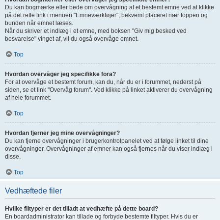
Du kan bogmærke eller bede om overvågning af et bestemt emne ved at klikke
på det rette link i menuen "Emneværktøjer", bekvemt placeret nær toppen og
bunden når emnet læses.
Når du skriver et indlæg i et emne, med boksen "Giv mig besked ved
besvarelse" vinget af, vil du også overvåge emnet.
Top
Hvordan overvåger jeg specifikke fora?
For at overvåge et bestemt forum, kan du, når du er i forummet, nederst på
siden, se et link "Overvåg forum". Ved klikke på linket aktiverer du overvågning
af hele forummet.
Top
Hvordan fjerner jeg mine overvågninger?
Du kan fjerne overvågninger i brugerkontrolpanelet ved at følge linket til dine
overvågninger. Overvågninger af emner kan også fjernes når du viser indlæg i
disse.
Top
Vedhæftede filer
Hvilke filtyper er det tilladt at vedhæfte på dette board?
En boardadministrator kan tillade og forbyde bestemte filtyper. Hvis du er