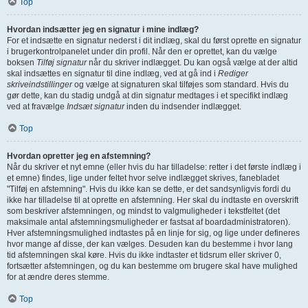
Top
Hvordan indsætter jeg en signatur i mine indlæg?
For et indsætte en signatur nederst i dit indlæg, skal du først oprette en signatur
i brugerkontrolpanelet under din profil. Når den er oprettet, kan du vælge
boksen
Tilføj signatur
når du skriver indlægget. Du kan også vælge at der altid
skal indsættes en signatur til dine indlæg, ved at gå ind i
Rediger
skriveindstillinger
og vælge at signaturen skal tilføjes som standard. Hvis du
gør dette, kan du stadig undgå at din signatur medtages i et specifikt indlæg
ved at fravælge
Indsæt signatur
inden du indsender indlægget.
Top
Hvordan opretter jeg en afstemning?
Når du skriver et nyt emne (eller hvis du har tilladelse: retter i det første indlæg i
et emne) findes, lige under feltet hvor selve indlægget skrives, fanebladet
"Tilføj en afstemning". Hvis du ikke kan se dette, er det sandsynligvis fordi du
ikke har tilladelse til at oprette en afstemning. Her skal du indtaste en overskrift
som beskriver afstemningen, og mindst to valgmuligheder i tekstfeltet (det
maksimale antal afstemningsmuligheder er fastsat af boardadministratoren).
Hver afstemningsmulighed indtastes på en linje for sig, og lige under defineres
hvor mange af disse, der kan vælges. Desuden kan du bestemme i hvor lang
tid afstemningen skal køre. Hvis du ikke indtaster et tidsrum eller skriver 0,
fortsætter afstemningen, og du kan bestemme om brugere skal have mulighed
for at ændre deres stemme.
Top