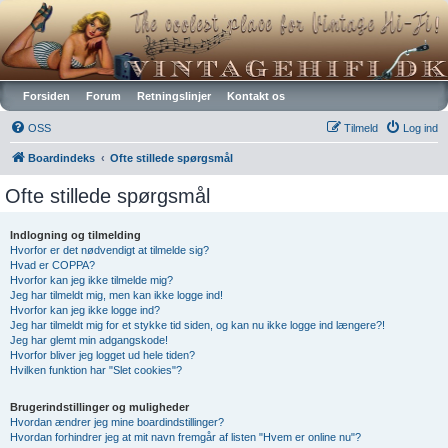
Vintagehifi.dk
Forsiden
Forum
Retningslinjer
Kontakt os
OSS
Tilmeld
Log ind
Boardindeks
Ofte stillede spørgsmål
Ofte stillede spørgsmål
Indlogning og tilmelding
Hvorfor er det nødvendigt at tilmelde sig?
Hvad er COPPA?
Hvorfor kan jeg ikke tilmelde mig?
Jeg har tilmeldt mig, men kan ikke logge ind!
Hvorfor kan jeg ikke logge ind?
Jeg har tilmeldt mig for et stykke tid siden, og kan nu ikke logge ind længere?!
Jeg har glemt min adgangskode!
Hvorfor bliver jeg logget ud hele tiden?
Hvilken funktion har "Slet cookies"?
Brugerindstillinger og muligheder
Hvordan ændrer jeg mine boardindstillinger?
Hvordan forhindrer jeg at mit navn fremgår af listen "Hvem er online nu"?