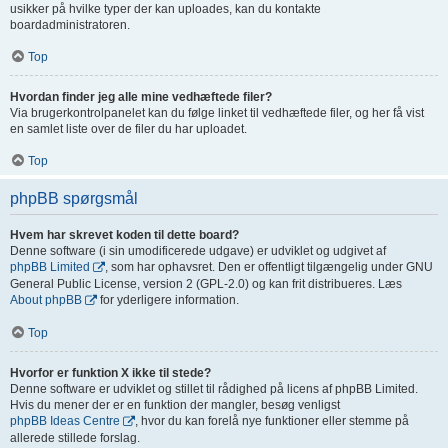
usikker på hvilke typer der kan uploades, kan du kontakte
boardadministratoren.
Top
Hvordan finder jeg alle mine vedhæftede filer?
Via brugerkontrolpanelet kan du følge linket til vedhæftede filer, og her få vist
en samlet liste over de filer du har uploadet.
Top
phpBB spørgsmål
Hvem har skrevet koden til dette board?
Denne software (i sin umodificerede udgave) er udviklet og udgivet af
phpBB Limited
, som har ophavsret. Den er offentligt tilgængelig under GNU
General Public License, version 2 (GPL-2.0) og kan frit distribueres. Læs
About phpBB
for yderligere information.
Top
Hvorfor er funktion X ikke til stede?
Denne software er udviklet og stillet til rådighed på licens af phpBB Limited.
Hvis du mener der er en funktion der mangler, besøg venligst
phpBB Ideas Centre
, hvor du kan forelå nye funktioner eller stemme på
allerede stillede forslag.