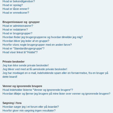
Hvad er bekendtgørelser?
Hvad er opslag?
Hvad er låste emner?
Hvad er emneikoner?
Brugerniveauer og -grupper
Hvad er administratorer?
Hvad er redaktører?
Hvad er brugergrupper?
Hvordan finder jeg brugergrupperne og hvordan tilmelder jeg mig?
Hvordan bliver jeg leder af en gruppe?
Hvorfor vises nogle brugergrupper med en anden farve?
Hvad er "Standardbrugergruppe"?
Hvad viser linket til "Holdet"?
Private beskeder
Jeg kan ikke sende private beskeder!
Jeg bliver ved med at få uønskede private beskeder!
Jeg har modtaget en e-mail, indeholdende spam eller en fornærmelse, fra en bruger på
dette board!
Venner og ignorerede brugere
Hvad indeholder listerne "Venner og ignorerede brugere"?
Hvordan tilføjer og fjerner jeg brugere på mine lister over venner og ignorerede brugere?
Søgning i fora
Hvordan søger jeg i et forum eller på boardet?
Hvorfor giver min søgning ingen resultater?