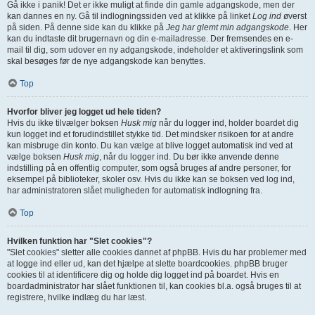
Gå ikke i panik! Det er ikke muligt at finde din gamle adgangskode, men der
kan dannes en ny. Gå til indlogningssiden ved at klikke på linket
Log ind
øverst
på siden. På denne side kan du klikke på
Jeg har glemt min adgangskode
. Her
kan du indtaste dit brugernavn og din e-mailadresse. Der fremsendes en e-
mail til dig, som udover en ny adgangskode, indeholder et aktiveringslink som
skal besøges før de nye adgangskode kan benyttes.
Top
Hvorfor bliver jeg logget ud hele tiden?
Hvis du ikke tilvælger boksen
Husk mig
når du logger ind, holder boardet dig
kun logget ind et forudindstillet stykke tid. Det mindsker risikoen for at andre
kan misbruge din konto. Du kan vælge at blive logget automatisk ind ved at
vælge boksen
Husk mig
, når du logger ind. Du bør ikke anvende denne
indstilling på en offentlig computer, som også bruges af andre personer, for
eksempel på biblioteker, skoler osv. Hvis du ikke kan se boksen ved log ind,
har administratoren slået muligheden for automatisk indlogning fra.
Top
Hvilken funktion har "Slet cookies"?
"Slet cookies" sletter alle cookies dannet af phpBB. Hvis du har problemer med
at logge ind eller ud, kan det hjælpe at slette boardcookies. phpBB bruger
cookies til at identificere dig og holde dig logget ind på boardet. Hvis en
boardadministrator har slået funktionen til, kan cookies bl.a. også bruges til at
registrere, hvilke indlæg du har læst.