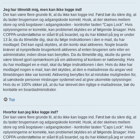
Jeg har tilmeldt mig, men kan ikke logge ind!
Der kan være flere grunde til, at du ikke kan logge ind. Først bør du sikre dig, at
du taster brugernavn og adgangskode korrekt. Husk, at der skelnes mellem
store og små bogstaver i adgangskoden - kontroller tasten "Caps Lock". Hvis
oplysningerne er korrekte, kan problemet skyldes en af følgende årsager: Hvis
COPPA-understøttelse er slået til på boardet, og du har klikket på jeg er under
13 år, da du tilmeldte dig, skal du følge instruktionen i den e-mail, du har
modtaget. Det kan også skyldes, at din konto skal aktiveres. Nogle boards
kræver at nyoprettede brugerkonti aktiveres af enten brugeren selv eller en
administrator, inden disse kan benyttes. Da du tilmeldte dig, skulle du gerne
være blevet gjort opmærksom på om aktivering af kontoen er nødvendig. Hvis
du har modtaget en e-mail, skal du følge instruktionen i den. Hvis du ikke har
modtaget nogen e-mail, kan det skyldes, at den e-mailadresse du angav ved
tilmeldingen ikke var korrekt. Aktivering benyttes for at mindske muligheden for,
at uønskede personer misbruger systemet ved at give ukorrekte oplysninger.
Hvis du er 100% sikker på, at du har skrevet den rigtige e-mailadresse, bør du
kontakte en boardadministrator.
Top
Hvorfor kan jeg ikke logge ind?
Der kan være flere grunde til, at du ikke kan logge ind. Først bør du sikre dig, at
du taster brugernavn og adgangskode korrekt. Husk, at der skelnes mellem
store og små bogstaver i adgangskoden - kontroller tasten "Caps Lock". Hvis
oplysningerne er korrekte, kan problemet skyldes en af følgende årsager: Hvis
COPPA-understøttelse er slået til på boardet, og du har klikket på jeg er under