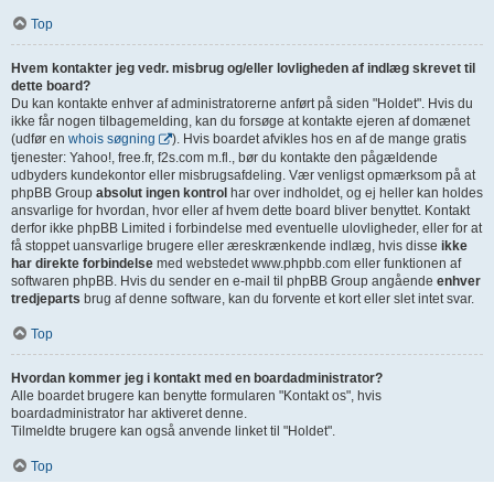
Top
Hvem kontakter jeg vedr. misbrug og/eller lovligheden af indlæg skrevet til
dette board?
Du kan kontakte enhver af administratorerne anført på siden "Holdet". Hvis du
ikke får nogen tilbagemelding, kan du forsøge at kontakte ejeren af domænet
(udfør en
whois søgning
). Hvis boardet afvikles hos en af de mange gratis
tjenester: Yahoo!, free.fr, f2s.com m.fl., bør du kontakte den pågældende
udbyders kundekontor eller misbrugsafdeling. Vær venligst opmærksom på at
phpBB Group
absolut ingen kontrol
har over indholdet, og ej heller kan holdes
ansvarlige for hvordan, hvor eller af hvem dette board bliver benyttet. Kontakt
derfor ikke phpBB Limited i forbindelse med eventuelle ulovligheder, eller for at
få stoppet uansvarlige brugere eller æreskrænkende indlæg, hvis disse
ikke
har direkte forbindelse
med webstedet www.phpbb.com eller funktionen af
softwaren phpBB. Hvis du sender en e-mail til phpBB Group angående
enhver
tredjeparts
brug af denne software, kan du forvente et kort eller slet intet svar.
Top
Hvordan kommer jeg i kontakt med en boardadministrator?
Alle boardet brugere kan benytte formularen "Kontakt os", hvis
boardadministrator har aktiveret denne.
Tilmeldte brugere kan også anvende linket til "Holdet".
Top