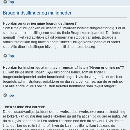
Top
Brugerindstillinger og muligheder
Hvordan ændrer jeg mine boardindstillinger?
Som tilmeldt bruger kan du ændre på, hvordan boardet fungerer for dig. For at
se eller ændre indstillingerne skal du finde Brugerkontrolpanelet. Du finder
normalt linket ved at klikke på dit brugernavn i toppen af siden. Boardets
administrator kan dog have placeret linket til brugerkontrolpanelet et andet
sted. Alle dine indstillinger bliver gemt til dine næste besøg.
Top
Hvordan forhindrer jeg at mit navn fremgår af listen "Hvem er online nu"?
Du kan bruge indstillingen
Skjul min onlinestatus
, som du finder i
brugerkontrolpanelet under boardindstillinger. Hvis du vælger
Ja
, er det kun
boardets administratorer, redaktører og dig selv, der kan se, når du er online.
For alle andre vil du i onlinelisten herefter fremtræde som "skjult bruger".
Top
Tiden er ikke vist korrekt!
Da det usædvanligt sjældent sker at webstedets (webserverens) tidsindstilling
er forkert, kan du næsten med sikkerhed gå ud fra at den tid du ser er rigtig. Det
du muligvis ser er en tid i en anden tidszone end den du selv er i. Hvis det er
tilfældet, bør du rette i din profil hvor du kan indstille hvilken tidszone du