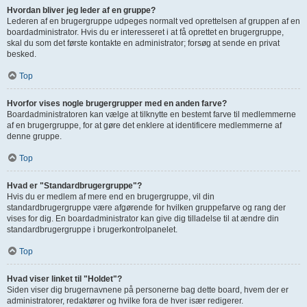
Hvordan bliver jeg leder af en gruppe?
Lederen af en brugergruppe udpeges normalt ved oprettelsen af gruppen af en
boardadministrator. Hvis du er interesseret i at få oprettet en brugergruppe,
skal du som det første kontakte en administrator; forsøg at sende en privat
besked.
Top
Hvorfor vises nogle brugergrupper med en anden farve?
Boardadministratoren kan vælge at tilknytte en bestemt farve til medlemmerne
af en brugergruppe, for at gøre det enklere at identificere medlemmerne af
denne gruppe.
Top
Hvad er "Standardbrugergruppe"?
Hvis du er medlem af mere end en brugergruppe, vil din
standardbrugergruppe være afgørende for hvilken gruppefarve og rang der
vises for dig. En boardadministrator kan give dig tilladelse til at ændre din
standardbrugergruppe i brugerkontrolpanelet.
Top
Hvad viser linket til "Holdet"?
Siden viser dig brugernavnene på personerne bag dette board, hvem der er
administratorer, redaktører og hvilke fora de hver især redigerer.