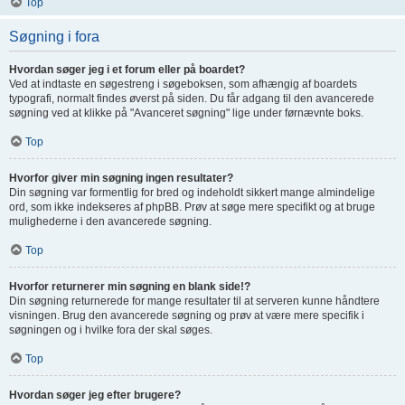
Top
Søgning i fora
Hvordan søger jeg i et forum eller på boardet?
Ved at indtaste en søgestreng i søgeboksen, som afhængig af boardets
typografi, normalt findes øverst på siden. Du får adgang til den avancerede
søgning ved at klikke på "Avanceret søgning" lige under førnævnte boks.
Top
Hvorfor giver min søgning ingen resultater?
Din søgning var formentlig for bred og indeholdt sikkert mange almindelige
ord, som ikke indekseres af phpBB. Prøv at søge mere specifikt og at bruge
mulighederne i den avancerede søgning.
Top
Hvorfor returnerer min søgning en blank side!?
Din søgning returnerede for mange resultater til at serveren kunne håndtere
visningen. Brug den avancerede søgning og prøv at være mere specifik i
søgningen og i hvilke fora der skal søges.
Top
Hvordan søger jeg efter brugere?