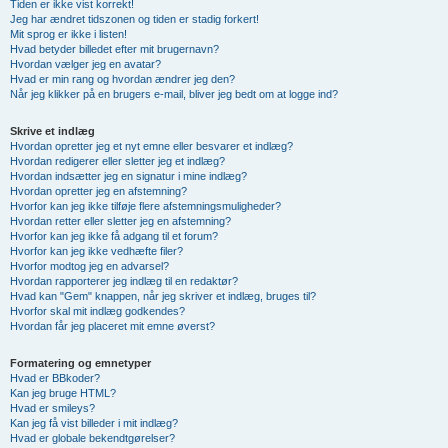
Tiden er ikke vist korrekt!
Jeg har ændret tidszonen og tiden er stadig forkert!
Mit sprog er ikke i listen!
Hvad betyder billedet efter mit brugernavn?
Hvordan vælger jeg en avatar?
Hvad er min rang og hvordan ændrer jeg den?
Når jeg klikker på en brugers e-mail, bliver jeg bedt om at logge ind?
Skrive et indlæg
Hvordan opretter jeg et nyt emne eller besvarer et indlæg?
Hvordan redigerer eller sletter jeg et indlæg?
Hvordan indsætter jeg en signatur i mine indlæg?
Hvordan opretter jeg en afstemning?
Hvorfor kan jeg ikke tilføje flere afstemningsmuligheder?
Hvordan retter eller sletter jeg en afstemning?
Hvorfor kan jeg ikke få adgang til et forum?
Hvorfor kan jeg ikke vedhæfte filer?
Hvorfor modtog jeg en advarsel?
Hvordan rapporterer jeg indlæg til en redaktør?
Hvad kan "Gem" knappen, når jeg skriver et indlæg, bruges til?
Hvorfor skal mit indlæg godkendes?
Hvordan får jeg placeret mit emne øverst?
Formatering og emnetyper
Hvad er BBkoder?
Kan jeg bruge HTML?
Hvad er smileys?
Kan jeg få vist billeder i mit indlæg?
Hvad er globale bekendtgørelser?