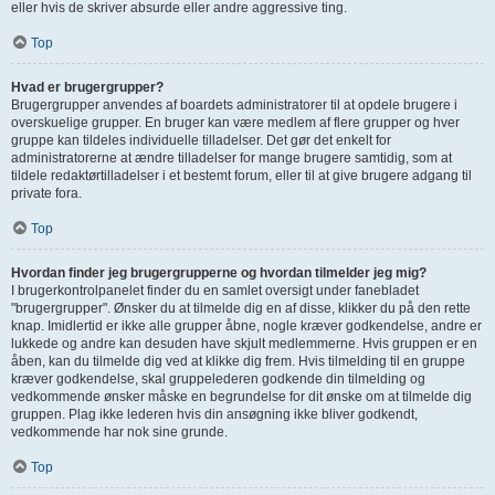
eller hvis de skriver absurde eller andre aggressive ting.
Top
Hvad er brugergrupper?
Brugergrupper anvendes af boardets administratorer til at opdele brugere i
overskuelige grupper. En bruger kan være medlem af flere grupper og hver
gruppe kan tildeles individuelle tilladelser. Det gør det enkelt for
administratorerne at ændre tilladelser for mange brugere samtidig, som at
tildele redaktørtilladelser i et bestemt forum, eller til at give brugere adgang til
private fora.
Top
Hvordan finder jeg brugergrupperne og hvordan tilmelder jeg mig?
I brugerkontrolpanelet finder du en samlet oversigt under fanebladet
"brugergrupper". Ønsker du at tilmelde dig en af disse, klikker du på den rette
knap. Imidlertid er ikke alle grupper åbne, nogle kræver godkendelse, andre er
lukkede og andre kan desuden have skjult medlemmerne. Hvis gruppen er en
åben, kan du tilmelde dig ved at klikke dig frem. Hvis tilmelding til en gruppe
kræver godkendelse, skal gruppelederen godkende din tilmelding og
vedkommende ønsker måske en begrundelse for dit ønske om at tilmelde dig
gruppen. Plag ikke lederen hvis din ansøgning ikke bliver godkendt,
vedkommende har nok sine grunde.
Top