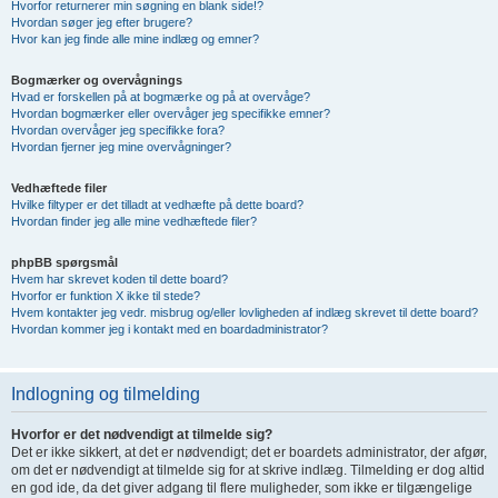
Hvorfor returnerer min søgning en blank side!?
Hvordan søger jeg efter brugere?
Hvor kan jeg finde alle mine indlæg og emner?
Bogmærker og overvågnings
Hvad er forskellen på at bogmærke og på at overvåge?
Hvordan bogmærker eller overvåger jeg specifikke emner?
Hvordan overvåger jeg specifikke fora?
Hvordan fjerner jeg mine overvågninger?
Vedhæftede filer
Hvilke filtyper er det tilladt at vedhæfte på dette board?
Hvordan finder jeg alle mine vedhæftede filer?
phpBB spørgsmål
Hvem har skrevet koden til dette board?
Hvorfor er funktion X ikke til stede?
Hvem kontakter jeg vedr. misbrug og/eller lovligheden af indlæg skrevet til dette board?
Hvordan kommer jeg i kontakt med en boardadministrator?
Indlogning og tilmelding
Hvorfor er det nødvendigt at tilmelde sig?
Det er ikke sikkert, at det er nødvendigt; det er boardets administrator, der afgør,
om det er nødvendigt at tilmelde sig for at skrive indlæg. Tilmelding er dog altid
en god ide, da det giver adgang til flere muligheder, som ikke er tilgængelige