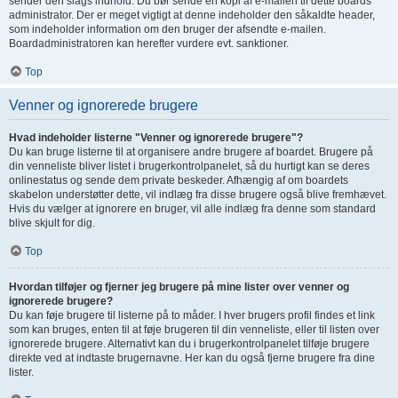
sender den slags indhold. Du bør sende en kopi af e-mailen til dette boards
administrator. Der er meget vigtigt at denne indeholder den såkaldte header,
som indeholder information om den bruger der afsendte e-mailen.
Boardadministratoren kan herefter vurdere evt. sanktioner.
Top
Venner og ignorerede brugere
Hvad indeholder listerne "Venner og ignorerede brugere"?
Du kan bruge listerne til at organisere andre brugere af boardet. Brugere på
din venneliste bliver listet i brugerkontrolpanelet, så du hurtigt kan se deres
onlinestatus og sende dem private beskeder. Afhængig af om boardets
skabelon understøtter dette, vil indlæg fra disse brugere også blive fremhævet.
Hvis du vælger at ignorere en bruger, vil alle indlæg fra denne som standard
blive skjult for dig.
Top
Hvordan tilføjer og fjerner jeg brugere på mine lister over venner og
ignorerede brugere?
Du kan føje brugere til listerne på to måder. I hver brugers profil findes et link
som kan bruges, enten til at føje brugeren til din venneliste, eller til listen over
ignorerede brugere. Alternativt kan du i brugerkontrolpanelet tilføje brugere
direkte ved at indtaste brugernavne. Her kan du også fjerne brugere fra dine
lister.