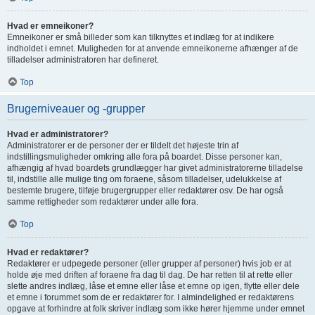
Hvad er emneikoner?
Emneikoner er små billeder som kan tilknyttes et indlæg for at indikere
indholdet i emnet. Muligheden for at anvende emneikonerne afhænger af de
tilladelser administratoren har defineret.
Top
Brugerniveauer og -grupper
Hvad er administratorer?
Administratorer er de personer der er tildelt det højeste trin af
indstillingsmuligheder omkring alle fora på boardet. Disse personer kan,
afhængig af hvad boardets grundlægger har givet administratorerne tilladelse
til, indstille alle mulige ting om foraene, såsom tilladelser, udelukkelse af
bestemte brugere, tilføje brugergrupper eller redaktører osv. De har også
samme rettigheder som redaktører under alle fora.
Top
Hvad er redaktører?
Redaktører er udpegede personer (eller grupper af personer) hvis job er at
holde øje med driften af foraene fra dag til dag. De har retten til at rette eller
slette andres indlæg, låse et emne eller låse et emne op igen, flytte eller dele
et emne i forummet som de er redaktører for. I almindelighed er redaktørens
opgave at forhindre at folk skriver indlæg som ikke hører hjemme under emnet