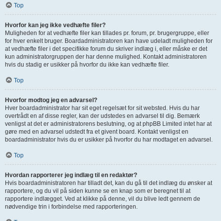
Top
Hvorfor kan jeg ikke vedhæfte filer?
Muligheden for at vedhæfte filer kan tillades pr. forum, pr. brugergruppe, eller
for hver enkelt bruger. Boardadministratoren kan have udeladt muligheden for
at vedhæfte filer i det specifikke forum du skriver indlæg i, eller måske er det
kun administratorgruppen der har denne mulighed. Kontakt administratoren
hvis du stadig er usikker på hvorfor du ikke kan vedhæfte filer.
Top
Hvorfor modtog jeg en advarsel?
Hver boardadministrator har sit eget regelsæt for sit websted. Hvis du har
overtrådt en af disse regler, kan der udstedes en advarsel til dig. Bemærk
venligst at det er administratorens beslutning, og at phpBB Limited intet har at
gøre med en advarsel udstedt fra et givent board. Kontakt venligst en
boardadministrator hvis du er usikker på hvorfor du har modtaget en advarsel.
Top
Hvordan rapporterer jeg indlæg til en redaktør?
Hvis boardadministratoren har tilladt det, kan du gå til det indlæg du ønsker at
rapportere, og du vil på siden kunne se en knap som er beregnet til at
rapportere indlægget. Ved at klikke på denne, vil du blive ledt gennem de
nødvendige trin i forbindelse med rapporteringen.