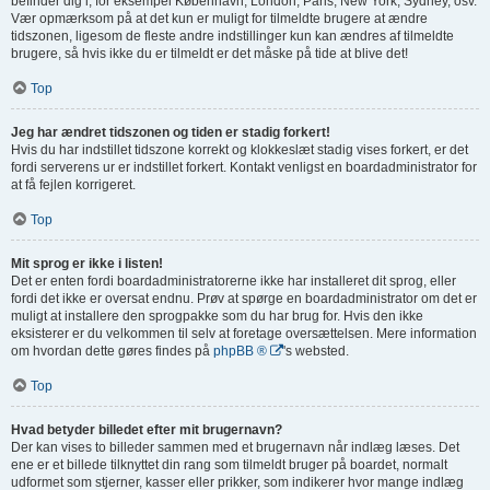
befinder dig i, for eksempel København, London, Paris, New York, Sydney, osv.
Vær opmærksom på at det kun er muligt for tilmeldte brugere at ændre
tidszonen, ligesom de fleste andre indstillinger kun kan ændres af tilmeldte
brugere, så hvis ikke du er tilmeldt er det måske på tide at blive det!
Top
Jeg har ændret tidszonen og tiden er stadig forkert!
Hvis du har indstillet tidszone korrekt og klokkeslæt stadig vises forkert, er det
fordi serverens ur er indstillet forkert. Kontakt venligst en boardadministrator for
at få fejlen korrigeret.
Top
Mit sprog er ikke i listen!
Det er enten fordi boardadministratorerne ikke har installeret dit sprog, eller
fordi det ikke er oversat endnu. Prøv at spørge en boardadministrator om det er
muligt at installere den sprogpakke som du har brug for. Hvis den ikke
eksisterer er du velkommen til selv at foretage oversættelsen. Mere information
om hvordan dette gøres findes på
phpBB ®
's websted.
Top
Hvad betyder billedet efter mit brugernavn?
Der kan vises to billeder sammen med et brugernavn når indlæg læses. Det
ene er et billede tilknyttet din rang som tilmeldt bruger på boardet, normalt
udformet som stjerner, kasser eller prikker, som indikerer hvor mange indlæg