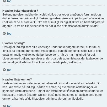
Top
Hvad er bekendtgørelser?
Bekendtgørelser indeholder typisk vigtige beskeder angående forummet, og
du bør læse dem når muligt. Bekendtgørelser vises altid på toppen af alle sider
i det forum de er skrevet til. Om det er muligt for dig at skrive en bekendtgørelse
afgøres ud fra de tilladelser som du har, disse er fastsat af en administrator.
Top
Hvad er opslag?
Opslag er indlæg som altid vises lige under bekendtgørelserne i et forum, til
forskel fra bekendtgørelserne vises opslag kun på den første side. De er ofte
også temmelig vigtige, og du bør læse dem, når du har mulighed for det.
Ligesom med bekendtgørelser er det boardets administrator, der fastsætter de
nødvendige tilladelser for at kunne skrive et opslag i et forum.
Top
Hvad er låste emner?
Låste emner er sat således enten af en administrator eller af en redaktør. Du
kan ikke svare på indlæg i sådan et emne, og eventuelle afstemninger vil
ligeledes være afsluttede. Emnet kan være blevet låst af en administrator eller
redaktør af mange årsager. Du kan også have mulighed for at låse dine egne
emner, afhængig af de tilladelser administratoren har tildelt dig.
Top