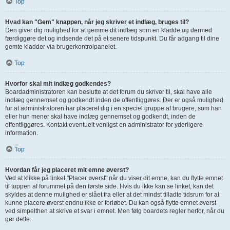
Top
Hvad kan "Gem" knappen, når jeg skriver et indlæg, bruges til?
Den giver dig mulighed for at gemme dit indlæg som en kladde og dermed
færdiggøre det og indsende det på et senere tidspunkt. Du får adgang til dine
gemte kladder via brugerkontrolpanelet.
Top
Hvorfor skal mit indlæg godkendes?
Boardadministratoren kan beslutte at det forum du skriver til, skal have alle
indlæg gennemset og godkendt inden de offentliggøres. Der er også mulighed
for at administratoren har placeret dig i en speciel gruppe af brugere, som han
eller hun mener skal have indlæg gennemset og godkendt, inden de
offentliggøres. Kontakt eventuelt venligst en administrator for yderligere
information.
Top
Hvordan får jeg placeret mit emne øverst?
Ved at klikke på linket "Placer øverst" når du viser dit emne, kan du flytte emnet
til toppen af forummet på den første side. Hvis du ikke kan se linket, kan det
skyldes at denne mulighed er slået fra eller at det mindst tilladte tidsrum for at
kunne placere øverst endnu ikke er forløbet. Du kan også flytte emnet øverst
ved simpelthen at skrive et svar i emnet. Men følg boardets regler herfor, når du
gør dette.