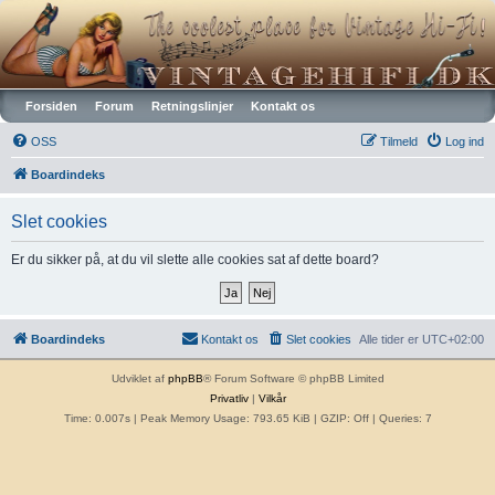
Vintagehifi.dk
Forsiden
Forum
Retningslinjer
Kontakt os
OSS
Tilmeld
Log ind
Boardindeks
Slet cookies
Er du sikker på, at du vil slette alle cookies sat af dette board?
Boardindeks
Kontakt os
Slet cookies
Alle tider er
UTC+02:00
Udviklet af
phpBB
® Forum Software © phpBB Limited
Privatliv
|
Vilkår
Time: 0.007s
| Peak Memory Usage: 793.65 KiB | GZIP: Off |
Queries: 7