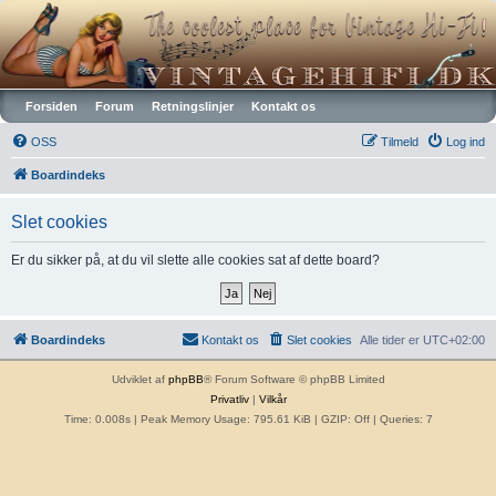
Vintagehifi.dk
Forsiden
Forum
Retningslinjer
Kontakt os
OSS
Tilmeld
Log ind
Boardindeks
Slet cookies
Er du sikker på, at du vil slette alle cookies sat af dette board?
Boardindeks
Kontakt os
Slet cookies
Alle tider er
UTC+02:00
Udviklet af
phpBB
® Forum Software © phpBB Limited
Privatliv
|
Vilkår
Time: 0.008s
| Peak Memory Usage: 795.61 KiB | GZIP: Off |
Queries: 7