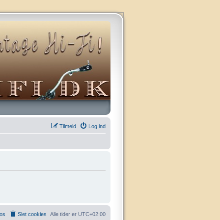
Tilmeld
Log ind
 os
Slet cookies
Alle tider er
UTC+02:00