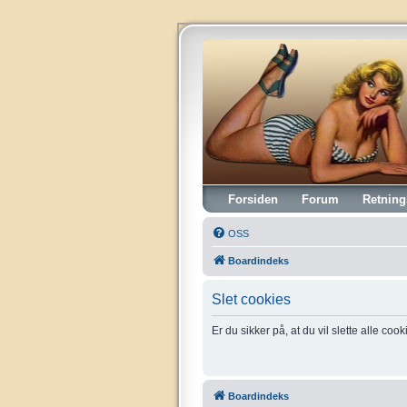
Vintagehifi.dk
Forsiden
Forum
Retning
OSS
Boardindeks
Slet cookies
Er du sikker på, at du vil slette alle coo
Boardindeks