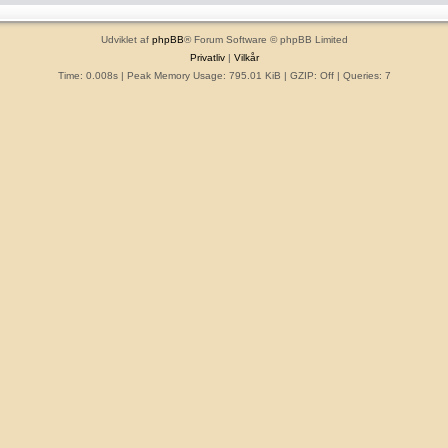
Udviklet af
phpBB
® Forum Software © phpBB Limited
Privatliv
|
Vilkår
Time: 0.008s
| Peak Memory Usage: 795.01 KiB | GZIP: Off |
Queries: 7