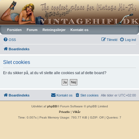
Vintagehifi.dk
Forsiden
Forum
Retningslinjer
Kontakt os
OSS
Tilmeld
Log ind
Boardindeks
Slet cookies
Er du sikker på, at du vil slette alle cookies sat af dette board?
Boardindeks
Kontakt os
Slet cookies
Alle tider er
UTC+02:00
Udviklet af
phpBB
® Forum Software © phpBB Limited
Privatliv
|
Vilkår
Time: 0.007s
| Peak Memory Usage: 793.77 KiB | GZIP: Off |
Queries: 7