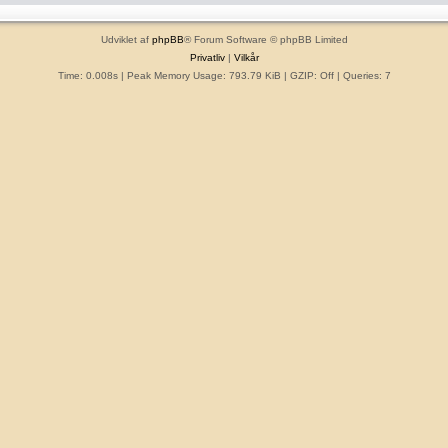
Udviklet af
phpBB
® Forum Software © phpBB Limited
Privatliv
|
Vilkår
Time: 0.008s
| Peak Memory Usage: 793.79 KiB | GZIP: Off |
Queries: 7