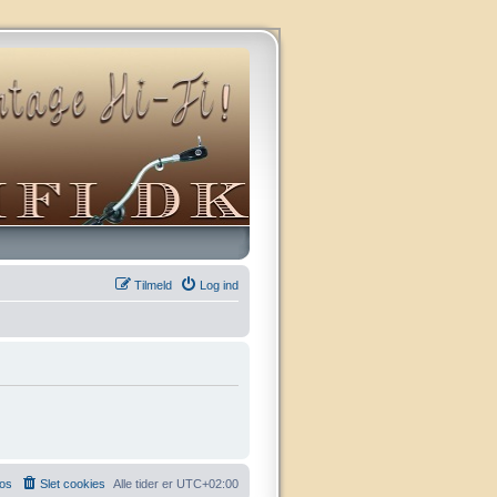
Tilmeld
Log ind
 os
Slet cookies
Alle tider er
UTC+02:00