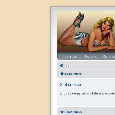
Vintagehifi.dk
Forsiden
Forum
Retning
OSS
Boardindeks
Slet cookies
Er du sikker på, at du vil slette alle coo
Boardindeks