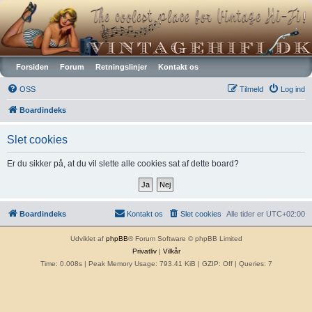
Vintagehifi.dk
Forsiden
Forum
Retningslinjer
Kontakt os
OSS
Tilmeld
Log ind
Boardindeks
Slet cookies
Er du sikker på, at du vil slette alle cookies sat af dette board?
Boardindeks
Kontakt os
Slet cookies
Alle tider er
UTC+02:00
Udviklet af
phpBB
® Forum Software © phpBB Limited
Privatliv
|
Vilkår
Time: 0.008s
| Peak Memory Usage: 793.41 KiB | GZIP: Off |
Queries: 7