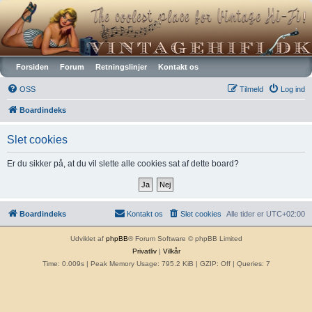
Vintagehifi.dk
Forsiden
Forum
Retningslinjer
Kontakt os
OSS
Tilmeld
Log ind
Boardindeks
Slet cookies
Er du sikker på, at du vil slette alle cookies sat af dette board?
Boardindeks
Kontakt os
Slet cookies
Alle tider er
UTC+02:00
Udviklet af
phpBB
® Forum Software © phpBB Limited
Privatliv
|
Vilkår
Time: 0.009s
| Peak Memory Usage: 795.2 KiB | GZIP: Off |
Queries: 7