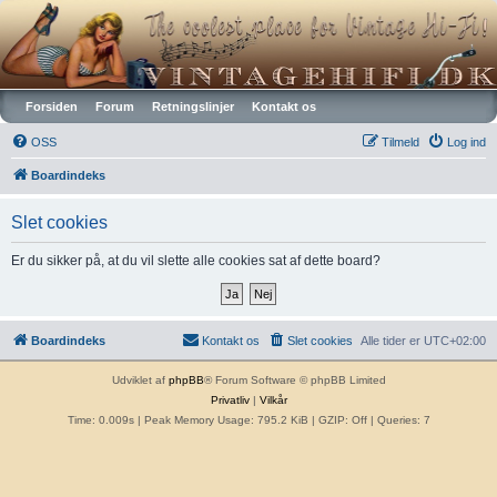
Vintagehifi.dk
Forsiden
Forum
Retningslinjer
Kontakt os
OSS
Tilmeld
Log ind
Boardindeks
Slet cookies
Er du sikker på, at du vil slette alle cookies sat af dette board?
Boardindeks
Kontakt os
Slet cookies
Alle tider er
UTC+02:00
Udviklet af
phpBB
® Forum Software © phpBB Limited
Privatliv
|
Vilkår
Time: 0.009s
| Peak Memory Usage: 795.2 KiB | GZIP: Off |
Queries: 7