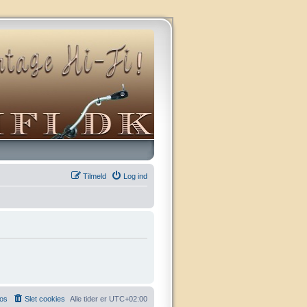
Tilmeld
Log ind
 os
Slet cookies
Alle tider er
UTC+02:00