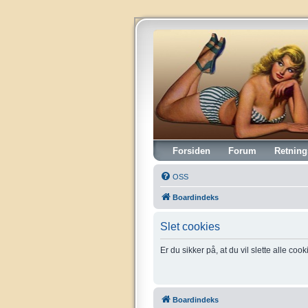
Vintagehifi.dk
Forsiden
Forum
Retning
OSS
Boardindeks
Slet cookies
Er du sikker på, at du vil slette alle coo
Boardindeks