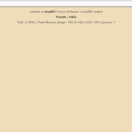
Udviklet af
phpBB
® Forum Software © phpBB Limited
Privatliv
|
Vilkår
Time: 0.009s
| Peak Memory Usage: 793.34 KiB | GZIP: Off |
Queries: 7