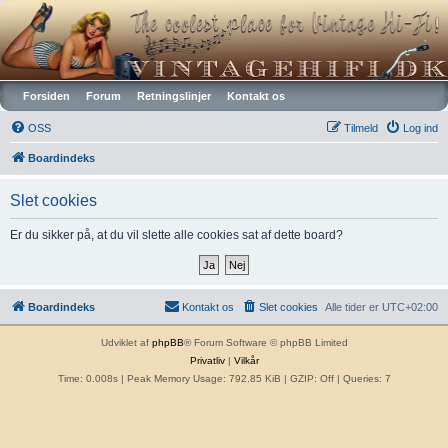
Vintagehifi.dk
Forsiden
Forum
Retningslinjer
Kontakt os
OSS
Tilmeld
Log ind
Boardindeks
Slet cookies
Er du sikker på, at du vil slette alle cookies sat af dette board?
Boardindeks
Kontakt os
Slet cookies
Alle tider er
UTC+02:00
Udviklet af
phpBB
® Forum Software © phpBB Limited
Privatliv
|
Vilkår
Time: 0.008s
| Peak Memory Usage: 792.85 KiB | GZIP: Off |
Queries: 7