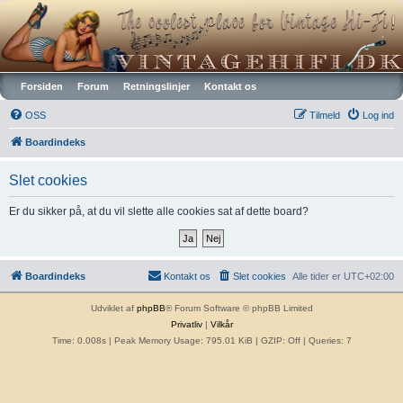
Vintagehifi.dk
Forsiden
Forum
Retningslinjer
Kontakt os
OSS
Tilmeld
Log ind
Boardindeks
Slet cookies
Er du sikker på, at du vil slette alle cookies sat af dette board?
Boardindeks
Kontakt os
Slet cookies
Alle tider er
UTC+02:00
Udviklet af
phpBB
® Forum Software © phpBB Limited
Privatliv
|
Vilkår
Time: 0.008s
| Peak Memory Usage: 795.01 KiB | GZIP: Off |
Queries: 7