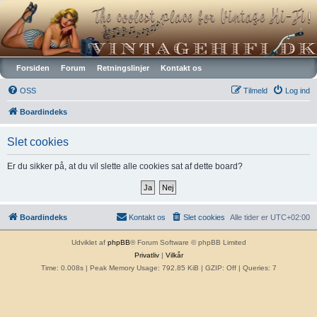
Vintagehifi.dk
Forsiden
Forum
Retningslinjer
Kontakt os
OSS
Tilmeld
Log ind
Boardindeks
Slet cookies
Er du sikker på, at du vil slette alle cookies sat af dette board?
Boardindeks
Kontakt os
Slet cookies
Alle tider er
UTC+02:00
Udviklet af
phpBB
® Forum Software © phpBB Limited
Privatliv
|
Vilkår
Time: 0.008s
| Peak Memory Usage: 792.85 KiB | GZIP: Off |
Queries: 7