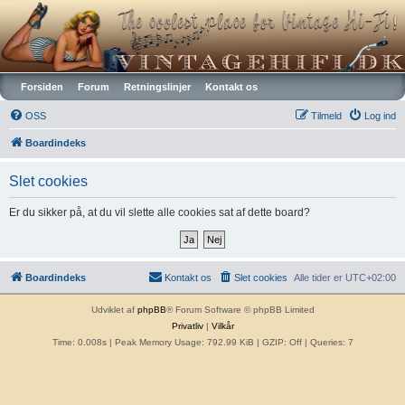
Vintagehifi.dk
Forsiden
Forum
Retningslinjer
Kontakt os
OSS
Tilmeld
Log ind
Boardindeks
Slet cookies
Er du sikker på, at du vil slette alle cookies sat af dette board?
Boardindeks
Kontakt os
Slet cookies
Alle tider er
UTC+02:00
Udviklet af
phpBB
® Forum Software © phpBB Limited
Privatliv
|
Vilkår
Time: 0.008s
| Peak Memory Usage: 792.99 KiB | GZIP: Off |
Queries: 7