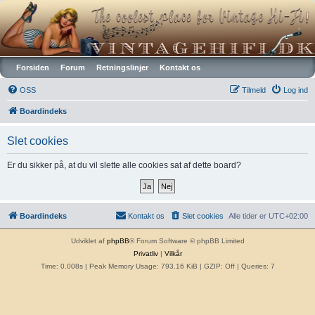
Vintagehifi.dk
Forsiden
Forum
Retningslinjer
Kontakt os
OSS
Tilmeld
Log ind
Boardindeks
Slet cookies
Er du sikker på, at du vil slette alle cookies sat af dette board?
Boardindeks
Kontakt os
Slet cookies
Alle tider er
UTC+02:00
Udviklet af
phpBB
® Forum Software © phpBB Limited
Privatliv
|
Vilkår
Time: 0.008s
| Peak Memory Usage: 793.16 KiB | GZIP: Off |
Queries: 7