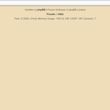
Udviklet af
phpBB
® Forum Software © phpBB Limited
Privatliv
|
Vilkår
Time: 0.008s
| Peak Memory Usage: 795.01 KiB | GZIP: Off |
Queries: 7