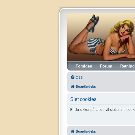
Vintagehifi.dk
Forsiden
Forum
Retning
OSS
Boardindeks
Slet cookies
Er du sikker på, at du vil slette alle coo
Boardindeks