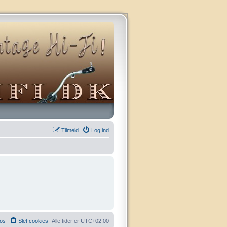
Tilmeld
Log ind
 os
Slet cookies
Alle tider er
UTC+02:00