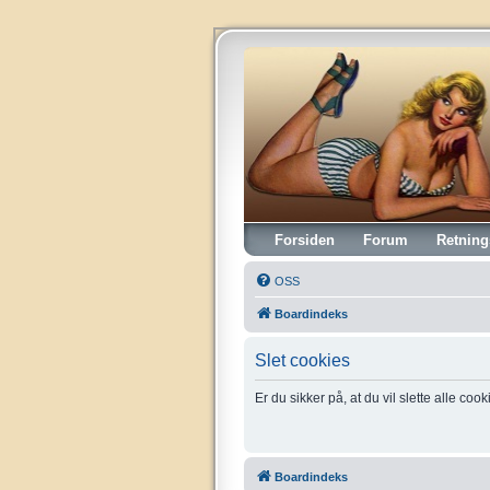
Vintagehifi.dk
Forsiden
Forum
Retning
OSS
Boardindeks
Slet cookies
Er du sikker på, at du vil slette alle coo
Boardindeks