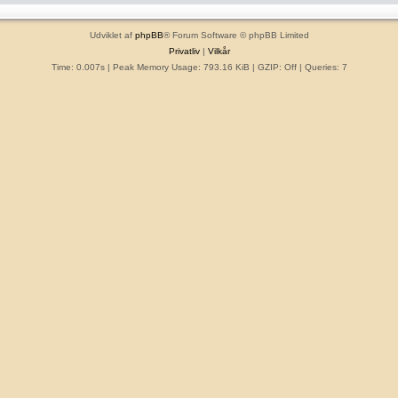
Udviklet af
phpBB
® Forum Software © phpBB Limited
Privatliv
|
Vilkår
Time: 0.007s
| Peak Memory Usage: 793.16 KiB | GZIP: Off |
Queries: 7