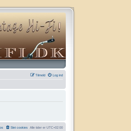
Tilmeld
Log ind
 os
Slet cookies
Alle tider er
UTC+02:00