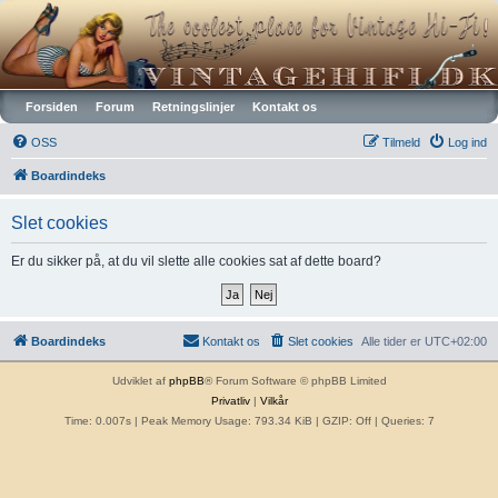
Vintagehifi.dk
Forsiden
Forum
Retningslinjer
Kontakt os
OSS
Tilmeld
Log ind
Boardindeks
Slet cookies
Er du sikker på, at du vil slette alle cookies sat af dette board?
Boardindeks
Kontakt os
Slet cookies
Alle tider er
UTC+02:00
Udviklet af
phpBB
® Forum Software © phpBB Limited
Privatliv
|
Vilkår
Time: 0.007s
| Peak Memory Usage: 793.34 KiB | GZIP: Off |
Queries: 7