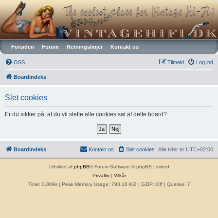
Vintagehifi.dk
Forsiden
Forum
Retningslinjer
Kontakt os
OSS
Tilmeld
Log ind
Boardindeks
Slet cookies
Er du sikker på, at du vil slette alle cookies sat af dette board?
Boardindeks
Kontakt os
Slet cookies
Alle tider er
UTC+02:00
Udviklet af
phpBB
® Forum Software © phpBB Limited
Privatliv
|
Vilkår
Time: 0.009s
| Peak Memory Usage: 793.16 KiB | GZIP: Off |
Queries: 7