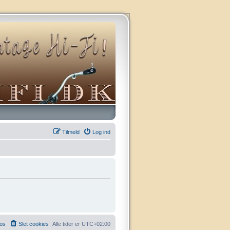
Tilmeld
Log ind
 os
Slet cookies
Alle tider er
UTC+02:00