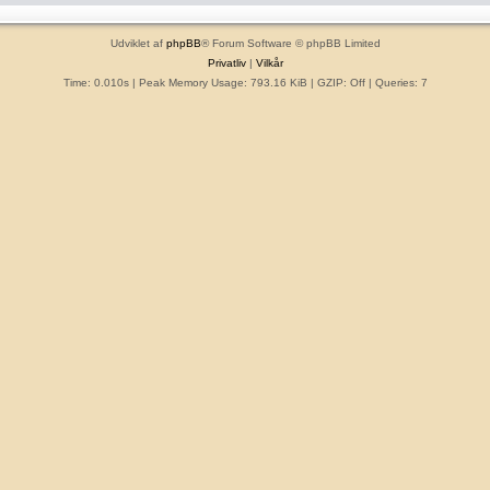
Udviklet af
phpBB
® Forum Software © phpBB Limited
Privatliv
|
Vilkår
Time: 0.010s
| Peak Memory Usage: 793.16 KiB | GZIP: Off |
Queries: 7