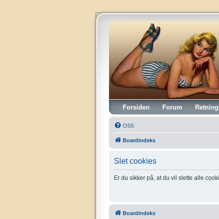
Vintagehifi.dk
Forsiden
Forum
Retning
OSS
Boardindeks
Slet cookies
Er du sikker på, at du vil slette alle coo
Boardindeks