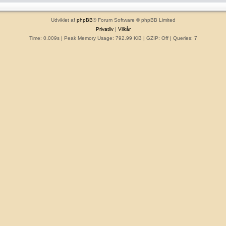
Udviklet af
phpBB
® Forum Software © phpBB Limited
Privatliv
|
Vilkår
Time: 0.009s
| Peak Memory Usage: 792.99 KiB | GZIP: Off |
Queries: 7