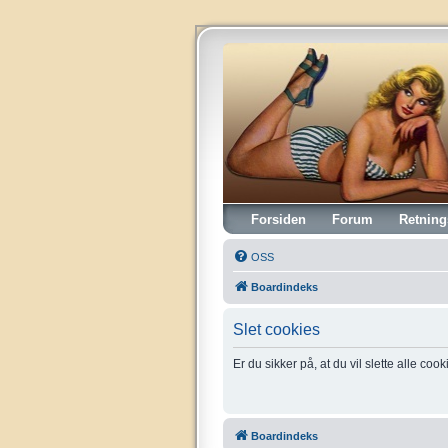
Vintagehifi.dk
Forsiden
Forum
Retning
OSS
Boardindeks
Slet cookies
Er du sikker på, at du vil slette alle coo
Boardindeks