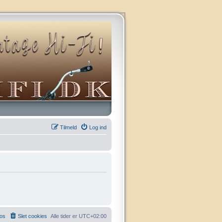
Tilmeld
Log ind
 os
Slet cookies
Alle tider er
UTC+02:00