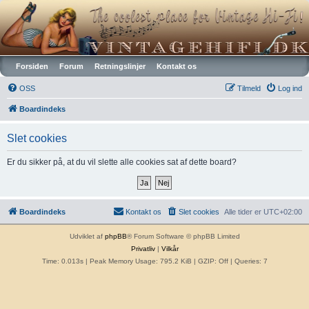
Vintagehifi.dk
Forsiden
Forum
Retningslinjer
Kontakt os
OSS
Tilmeld
Log ind
Boardindeks
Slet cookies
Er du sikker på, at du vil slette alle cookies sat af dette board?
Boardindeks
Kontakt os
Slet cookies
Alle tider er
UTC+02:00
Udviklet af
phpBB
® Forum Software © phpBB Limited
Privatliv
|
Vilkår
Time: 0.013s
| Peak Memory Usage: 795.2 KiB | GZIP: Off |
Queries: 7