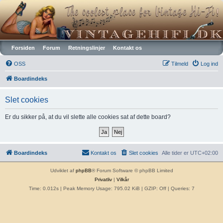
Vintagehifi.dk
Forsiden
Forum
Retningslinjer
Kontakt os
OSS
Tilmeld
Log ind
Boardindeks
Slet cookies
Er du sikker på, at du vil slette alle cookies sat af dette board?
Boardindeks
Kontakt os
Slet cookies
Alle tider er
UTC+02:00
Udviklet af
phpBB
® Forum Software © phpBB Limited
Privatliv
|
Vilkår
Time: 0.012s
| Peak Memory Usage: 795.02 KiB | GZIP: Off |
Queries: 7