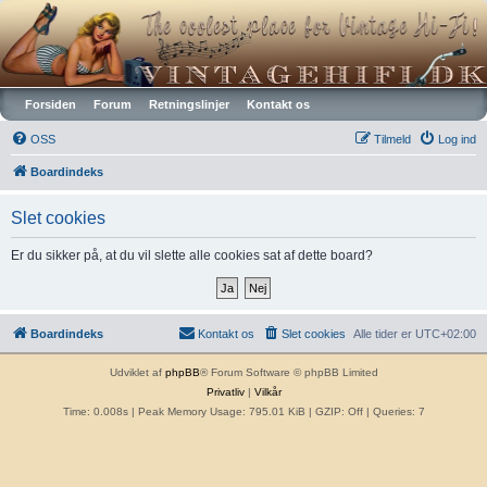
Vintagehifi.dk
Forsiden
Forum
Retningslinjer
Kontakt os
OSS
Tilmeld
Log ind
Boardindeks
Slet cookies
Er du sikker på, at du vil slette alle cookies sat af dette board?
Boardindeks
Kontakt os
Slet cookies
Alle tider er
UTC+02:00
Udviklet af
phpBB
® Forum Software © phpBB Limited
Privatliv
|
Vilkår
Time: 0.008s
| Peak Memory Usage: 795.01 KiB | GZIP: Off |
Queries: 7