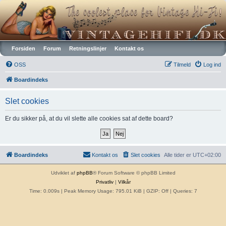
Vintagehifi.dk
Forsiden
Forum
Retningslinjer
Kontakt os
OSS
Tilmeld
Log ind
Boardindeks
Slet cookies
Er du sikker på, at du vil slette alle cookies sat af dette board?
Boardindeks
Kontakt os
Slet cookies
Alle tider er
UTC+02:00
Udviklet af
phpBB
® Forum Software © phpBB Limited
Privatliv
|
Vilkår
Time: 0.009s
| Peak Memory Usage: 795.01 KiB | GZIP: Off |
Queries: 7