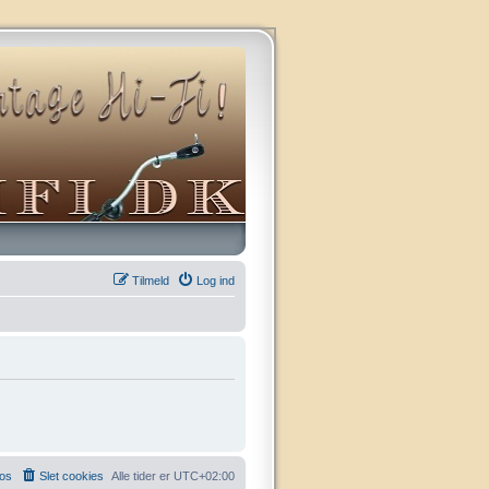
Tilmeld
Log ind
 os
Slet cookies
Alle tider er
UTC+02:00