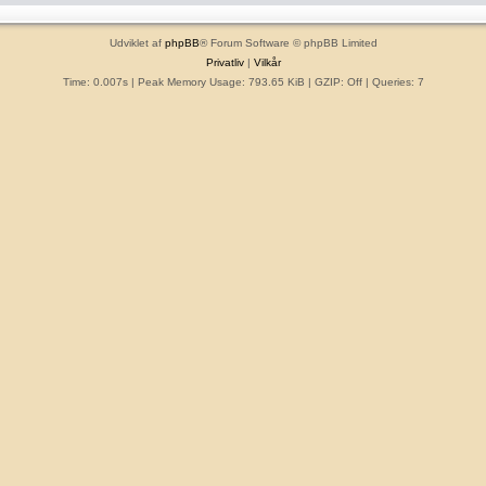
Udviklet af
phpBB
® Forum Software © phpBB Limited
Privatliv
|
Vilkår
Time: 0.007s
| Peak Memory Usage: 793.65 KiB | GZIP: Off |
Queries: 7