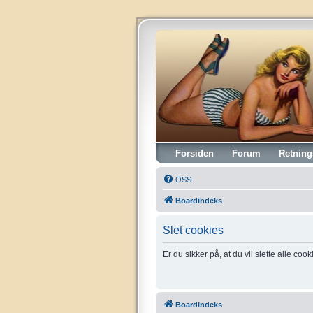
Vintagehifi.dk
Forsiden
Forum
Retning
OSS
Boardindeks
Slet cookies
Er du sikker på, at du vil slette alle coo
Boardindeks