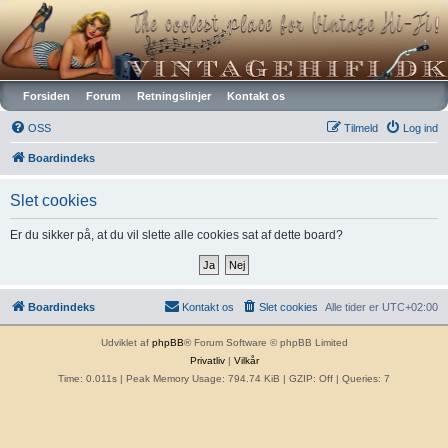
Vintagehifi.dk
Forsiden
Forum
Retningslinjer
Kontakt os
OSS
Tilmeld
Log ind
Boardindeks
Slet cookies
Er du sikker på, at du vil slette alle cookies sat af dette board?
Boardindeks
Kontakt os
Slet cookies
Alle tider er
UTC+02:00
Udviklet af
phpBB
® Forum Software © phpBB Limited
Privatliv
|
Vilkår
Time: 0.011s
| Peak Memory Usage: 794.74 KiB | GZIP: Off |
Queries: 7